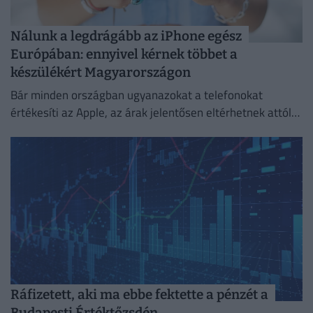
Nálunk a legdrágább az iPhone egész
Európában: ennyivel kérnek többet a
készülékért Magyarországon
Bár minden országban ugyanazokat a telefonokat
értékesíti az Apple, az árak jelentősen eltérhetnek attól
függően, hol vásároljuk meg az új mobilunkat.
Ráfizetett, aki ma ebbe fektette a pénzét a
Budapesti Értéktőzsdén