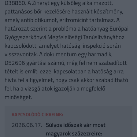
D38860. A Zineryt egy külsőleg alkalmazott,
pattanásos bőr kezelésére használt készítmény,
amely antibiotikumot, eritromicint tartalmaz. A
határozat szerint a probléma a hatóanyag Európai
Gyógyszerkönyvi Megfelelőségi Tanúsítványához
kapcsolódott, amelyet hatósági inspekció során
visszavontak. A dokumentum egy harmadik,
D52696 gyártási számú, még fel nem szabadított
tételt is említ: ezzel kapcsolatban a hatóság arra
hívta fel a figyelmet, hogy csak akkor szabadítható
fel, ha a vizsgálatok igazolják a megfelelő
minőséget.
KAPCSOLÓDÓ CIKKEINK:
2026.06.17.
Súlyos időszak vár most
magyarok százezreire: