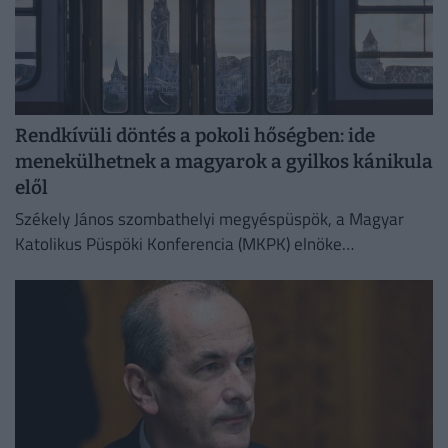
Rendkívüli döntés a pokoli hőségben: ide
menekülhetnek a magyarok a gyilkos kánikula
elől
Székely János szombathelyi megyéspüspök, a Magyar
Katolikus Püspöki Konferencia (MKPK) elnöke
megismételte korábbi felhívását, amelyben a templomok
megnyitását kérte a nap legmelegebb óráiban