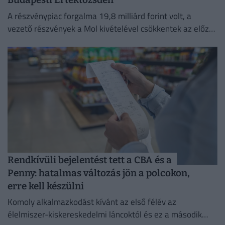
A részvénypiac forgalma 19,8 milliárd forint volt, a
vezető részvények a Mol kivételével csökkentek az előző
napi záráshoz képest.
Rendkívüli bejelentést tett a CBA és a
Penny: hatalmas változás jön a polcokon,
erre kell készülni
Komoly alkalmazkodást kívánt az első félév az
élelmiszer-kiskereskedelmi láncoktól és ez a második