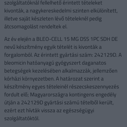
szolgáltatóknál fellelhető érintett tételeket
kivonták, a nagykereskedelmi szinten elkülönített,
illetve saját készleten lévő tételeknél pedig
átcsomagolást rendeltek el.
Az év elején a BLEO-CELL 15 MG DSS 1PC SDH DE
nevű készítmény egyik tételét is kivonták a
forgalomból. Az érintett gyártási szám: 242129D. A
bleomicin hatóanyagú gyógyszert daganatos
betegségek kezelésében alkalmazzák, jellemzően
kórházi környezetben. A határozat szerint a
készítmény egyes tételeinél részecskeszennyezés
fordult elő; Magyarországra kontingens engedély
útján a 242129D gyártási számú tételből került,
ezért ezt hívták vissza az egészségügyi
szolgáltatóktól.