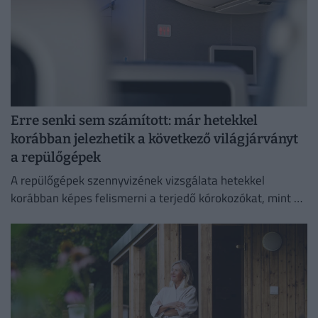
Erre senki sem számított: már hetekkel
korábban jelezhetik a következő világjárványt
a repülőgépek
A repülőgépek szennyvizének vizsgálata hetekkel
korábban képes felismerni a terjedő kórokozókat, mint a
hagyományos globális járványügyi megfigyelési
módszerek.