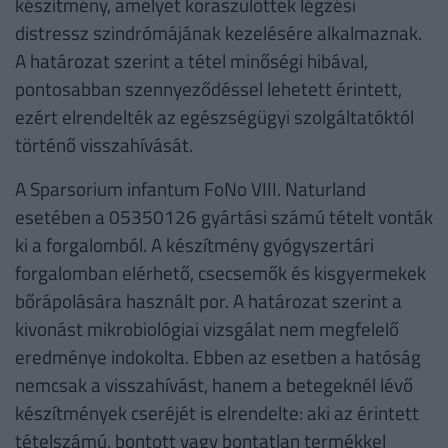
készítmény, amelyet koraszülöttek légzési
distressz szindrómájának kezelésére alkalmaznak.
A határozat szerint a tétel minőségi hibával,
pontosabban szennyeződéssel lehetett érintett,
ezért elrendelték az egészségügyi szolgáltatóktól
történő visszahívását.
A Sparsorium infantum FoNo VIII. Naturland
esetében a 05350126 gyártási számú tételt vonták
ki a forgalomból. A készítmény gyógyszertári
forgalomban elérhető, csecsemők és kisgyermekek
bőrápolására használt por. A határozat szerint a
kivonást mikrobiológiai vizsgálat nem megfelelő
eredménye indokolta. Ebben az esetben a hatóság
nemcsak a visszahívást, hanem a betegeknél lévő
készítmények cseréjét is elrendelte: aki az érintett
tételszámú, bontott vagy bontatlan termékkel