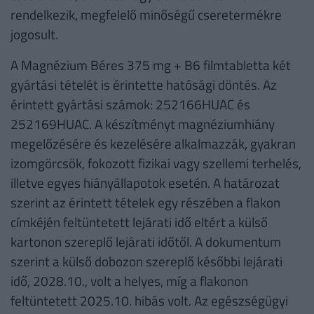
rendelkezik, megfelelő minőségű cseretermékre
jogosult.
A Magnézium Béres 375 mg + B6 filmtabletta két
gyártási tételét is érintette hatósági döntés. Az
érintett gyártási számok: 252166HUAC és
252169HUAC. A készítményt magnéziumhiány
megelőzésére és kezelésére alkalmazzák, gyakran
izomgörcsök, fokozott fizikai vagy szellemi terhelés,
illetve egyes hiányállapotok esetén. A határozat
szerint az érintett tételek egy részében a flakon
címkéjén feltüntetett lejárati idő eltért a külső
kartonon szereplő lejárati időtől. A dokumentum
szerint a külső dobozon szereplő későbbi lejárati
idő, 2028.10., volt a helyes, míg a flakonon
feltüntetett 2025.10. hibás volt. Az egészségügyi