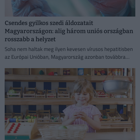
Csendes gyilkos szedi áldozatait
Magyarországon: alig három uniós országban
rosszabb a helyzet
Soha nem haltak meg ilyen kevesen vírusos hepatitisben
az Európai Unióban, Magyarország azonban továbbra
sem tartozik a legjobban teljesítő országok közé.