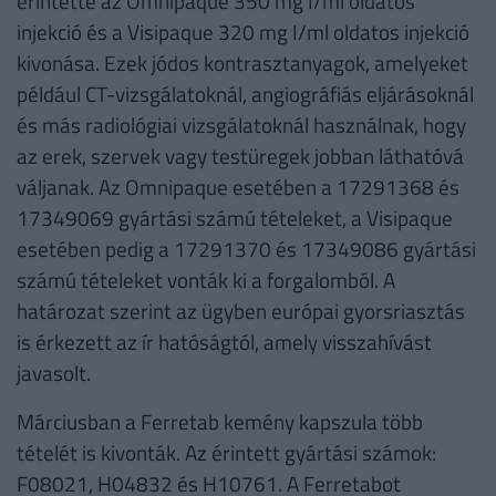
érintette az Omnipaque 350 mg I/ml oldatos
injekció és a Visipaque 320 mg I/ml oldatos injekció
kivonása. Ezek jódos kontrasztanyagok, amelyeket
például CT-vizsgálatoknál, angiográfiás eljárásoknál
és más radiológiai vizsgálatoknál használnak, hogy
az erek, szervek vagy testüregek jobban láthatóvá
váljanak. Az Omnipaque esetében a 17291368 és
17349069 gyártási számú tételeket, a Visipaque
esetében pedig a 17291370 és 17349086 gyártási
számú tételeket vonták ki a forgalomból. A
határozat szerint az ügyben európai gyorsriasztás
is érkezett az ír hatóságtól, amely visszahívást
javasolt.
Márciusban a Ferretab kemény kapszula több
tételét is kivonták. Az érintett gyártási számok:
F08021, H04832 és H10761. A Ferretabot