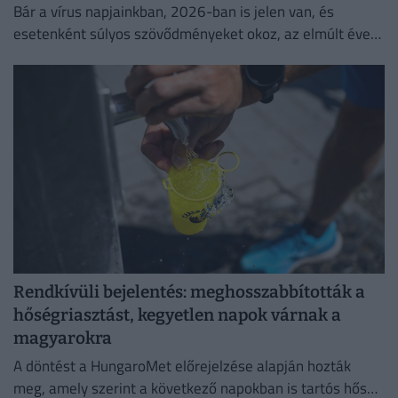
Bár a vírus napjainkban, 2026-ban is jelen van, és
esetenként súlyos szövődményeket okoz, az elmúlt évek
adatai egyértelműen igazolják a vakcinák
biztonságosságát.
Rendkívüli bejelentés: meghosszabbították a
hőségriasztást, kegyetlen napok várnak a
magyarokra
A döntést a HungaroMet előrejelzése alapján hozták
meg, amely szerint a következő napokban is tartós hőség