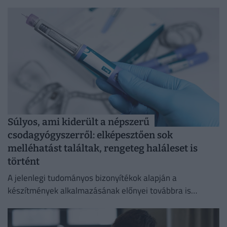
félévben is így marad.
Súlyos, ami kiderült a népszerű
csodagyógyszerről: elképesztően sok
melléhatást találtak, rengeteg haláleset is
történt
A jelenlegi tudományos bizonyítékok alapján a
készítmények alkalmazásának előnyei továbbra is
felülmúlják a kockázatokat.