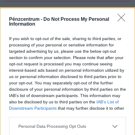
Csak bejelentkezett felhasználó szólhat hozzá.
Pénzcentrum -
Do Not Process My Personal
Belépés itt!
Information
A kommentkezelési szabályzatot
itt találod
.
If you wish to opt-out of the sale, sharing to third parties, or
processing of your personal or sensitive information for
Felix DeSouza
1 hónapja
targeted advertising by us, please use the below opt-out
Már ezek is Kínából jönnek, ahogy lassan minden.
section to confirm your selection. Please note that after your
opt-out request is processed you may continue seeing
0
0
interest-based ads based on personal information utilized by
us or personal information disclosed to third parties prior to
your opt-out. You may separately opt-out of the further
NEKED AJÁNLJUK
disclosure of your personal information by third parties on the
IAB’s list of downstream participants. This information may
also be disclosed by us to third parties on the
IAB’s List of
Downstream Participants
that may further disclose it to other
third parties.
Personal Data Processing Opt Outs