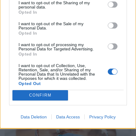
I want to opt-out of the Sharing of my
personal data.
Opted In
I want to opt-out of the Sale of my
Personal Data.
Újabb rezsicsökkentés élesedik 2026
Opted In
őszén: tényleg tízezreket spórolhat ezzel
I want to opt-out of processing my
sok magyar háztulaj, aki most kivár?
Personal Data for Targeted Advertising.
Opted In
A tűzifa áfája már ősszel 27 százalékról 5 százalékra
csökkenhet, ami több százezer magyar háztartás
I want to opt-out of Collection, Use,
Retention, Sale, and/or Sharing of my
számára jelenthet könnyebbséget.
Personal Data that Is Unrelated with the
Purposes for which it was collected.
Opted Out
CONFIRM
Data Deletion
Data Access
Privacy Policy