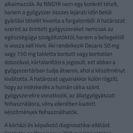
alkalmazzák. Az NNGYK nem egy konkrét tételt,
hanem a gyógyszer összes lejárati időn belüli
gyártási tételét kivonta a forgalomból. A határozat
szerint az érintett gyógyszereket nemcsak az
egészségügyi szolgáltatóktól, hanem a betegektől
is vissza kell hívni. Aki rendelkezik Decaris 50 mg
vagy 150 mg tabletta bontott vagy bontatlan
dobozával, kártalanításra jogosult, ezt abban a
gyógyszertárban tudja átvenni, ahol a készítményt
kiváltotta. A határozat ugyanakkor külön rögzíti,
hogy az intézkedés a humán célra szánt
gyógyszerekre vonatkozik, az állatgyógyászati
felhasználásra, vény ellenében kiadott
készítmények felhasználhatók.
A kórházi és képalkotó diagnosztikai ellátást