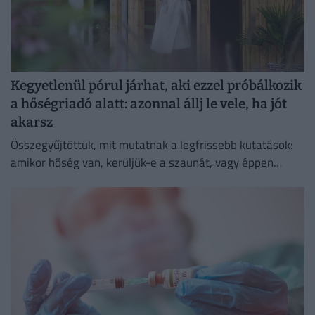
Kegyetlenül pórul járhat, aki ezzel próbálkozik
a hőségriadó alatt: azonnal állj le vele, ha jót
akarsz
Összegyűjtöttük, mit mutatnak a legfrissebb kutatások:
amikor hőség van, kerüljük-e a szaunát, vagy éppen
ellenkezőleg.