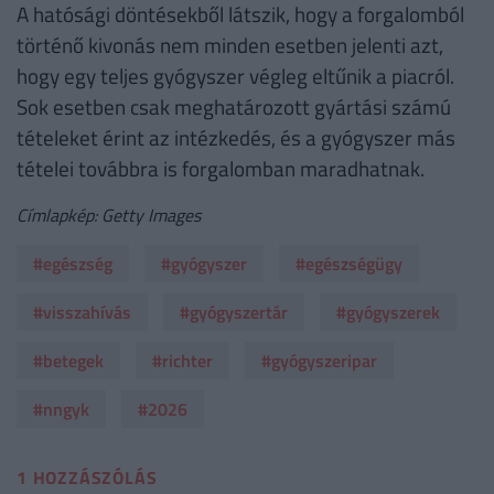
A hatósági döntésekből látszik, hogy a forgalomból
történő kivonás nem minden esetben jelenti azt,
hogy egy teljes gyógyszer végleg eltűnik a piacról.
Sok esetben csak meghatározott gyártási számú
tételeket érint az intézkedés, és a gyógyszer más
tételei továbbra is forgalomban maradhatnak.
Címlapkép: Getty Images
#egészség
#gyógyszer
#egészségügy
#visszahívás
#gyógyszertár
#gyógyszerek
#betegek
#richter
#gyógyszeripar
#nngyk
#2026
1 HOZZÁSZÓLÁS