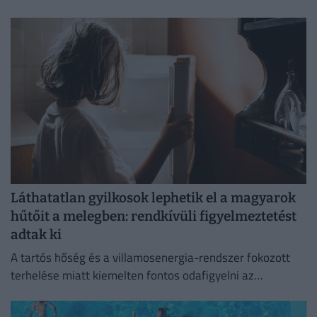
várható.
Láthatatlan gyilkosok lephetik el a magyarok
hűtőit a melegben: rendkívüli figyelmeztetést
adtak ki
A tartós hőség és a villamosenergia-rendszer fokozott
terhelése miatt kiemelten fontos odafigyelni az
élelmiszerek megfelelő tárolására.