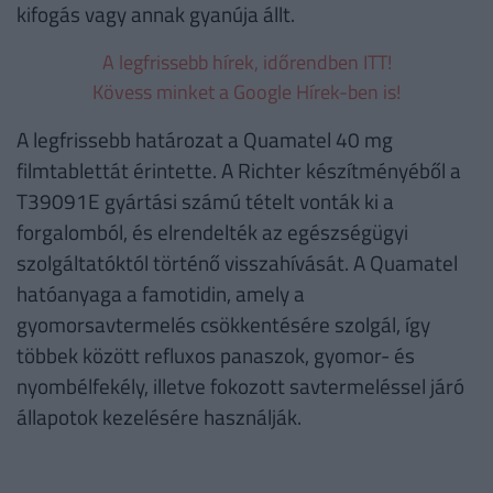
kifogás vagy annak gyanúja állt.
A legfrissebb hírek, időrendben ITT!
Kövess minket a Google Hírek-ben is!
A legfrissebb határozat a Quamatel 40 mg
filmtablettát érintette. A Richter készítményéből a
T39091E gyártási számú tételt vonták ki a
forgalomból, és elrendelték az egészségügyi
szolgáltatóktól történő visszahívását. A Quamatel
hatóanyaga a famotidin, amely a
gyomorsavtermelés csökkentésére szolgál, így
többek között refluxos panaszok, gyomor- és
nyombélfekély, illetve fokozott savtermeléssel járó
állapotok kezelésére használják.