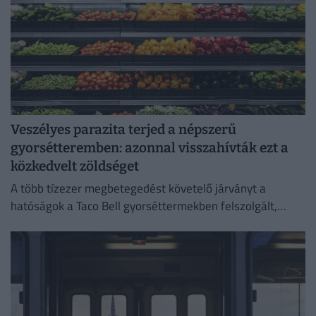
Veszélyes parazita terjed a népszerű
gyorsétteremben: azonnal visszahívták ezt a
közkedvelt zöldséget
A több tízezer megbetegedést követelő járványt a
hatóságok a Taco Bell gyorséttermekben felszolgált,
Közép-Mexikóból származó jégsalátával hozták
összefüggésbe.