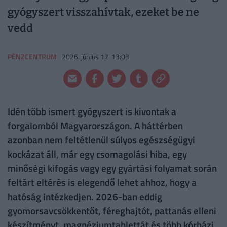
gyógyszert visszahívtak, ezeket be ne
vedd
PÉNZCENTRUM
2026. június 17. 13:03
Idén több ismert gyógyszert is kivontak a
forgalomból Magyarországon. A háttérben
azonban nem feltétlenül súlyos egészségügyi
kockázat áll, már egy csomagolási hiba, egy
minőségi kifogás vagy egy gyártási folyamat során
feltárt eltérés is elegendő lehet ahhoz, hogy a
hatóság intézkedjen. 2026-ban eddig
gyomorsavcsökkentőt, féreghajtót, pattanás elleni
készítményt, magnéziumtablettát és több kórházi