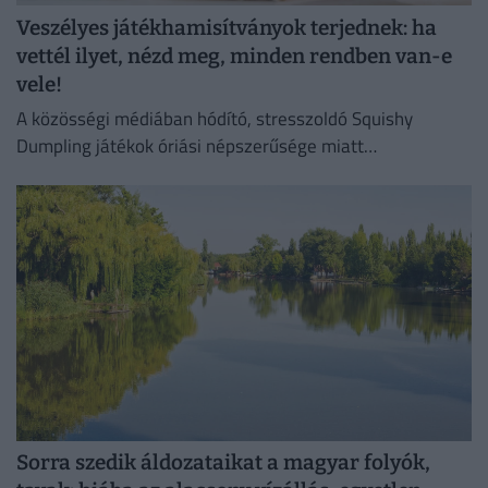
Veszélyes játékhamisítványok terjednek: ha
vettél ilyet, nézd meg, minden rendben van-e
vele!
A közösségi médiában hódító, stresszoldó Squishy
Dumpling játékok óriási népszerűsége miatt
elárasztották a piacot az olcsó és rendkívül veszélyes
hamisítványok.
Sorra szedik áldozataikat a magyar folyók,