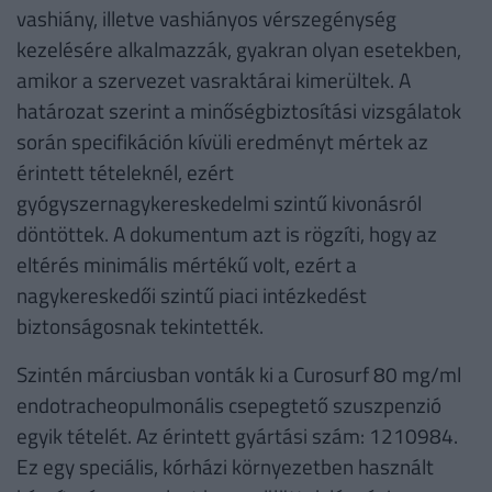
vashiány, illetve vashiányos vérszegénység
kezelésére alkalmazzák, gyakran olyan esetekben,
amikor a szervezet vasraktárai kimerültek. A
határozat szerint a minőségbiztosítási vizsgálatok
során specifikáción kívüli eredményt mértek az
érintett tételeknél, ezért
gyógyszernagykereskedelmi szintű kivonásról
döntöttek. A dokumentum azt is rögzíti, hogy az
eltérés minimális mértékű volt, ezért a
nagykereskedői szintű piaci intézkedést
biztonságosnak tekintették.
Szintén márciusban vonták ki a Curosurf 80 mg/ml
endotracheopulmonális csepegtető szuszpenzió
egyik tételét. Az érintett gyártási szám: 1210984.
Ez egy speciális, kórházi környezetben használt