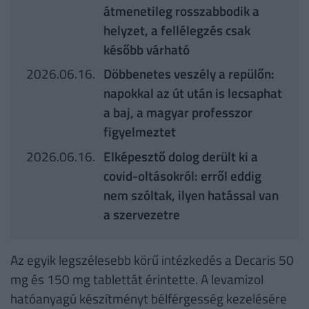
átmenetileg rosszabbodik a
helyzet, a fellélegzés csak
később várható
2026.06.16.
Döbbenetes veszély a repülőn:
napokkal az út után is lecsaphat
a baj, a magyar professzor
figyelmeztet
2026.06.16.
Elképesztő dolog derült ki a
covid-oltásokról: erről eddig
nem szóltak, ilyen hatással van
a szervezetre
Az egyik legszélesebb körű intézkedés a Decaris 50
mg és 150 mg tablettát érintette. A levamizol
hatóanyagú készítményt bélférgesség kezelésére