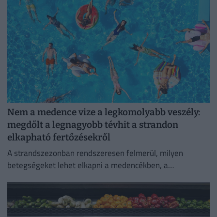
Nem a medence vize a legkomolyabb veszély:
megdőlt a legnagyobb tévhit a strandon
elkapható fertőzésekről
A strandszezonban rendszeresen felmerül, milyen
betegségeket lehet elkapni a medencékben, a
termálfürdőkben vagy a természetes vizekben.