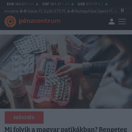
EUR
365.67
0.25
CHF
391.37
1.03
USD
317.17
0.2
s
0-0
Vasas FC
|
Győri ETO FC
4-0
Nyíregyháza
|
Újpest FC
4-2
Debreceni VSC
|
EGÉSZSÉG
Mi folyik a magyar patikákban? Rengeteg