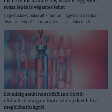
tavak: hiába az alacsony vízállás, egyetlen
rossz lépés is végzetes lehet
Négy fuldoklót sikerült kimenteni, egy férfit azonban
elsodort a víz. Az alacsony vízállás csalóka lehet!
Ezt eddig senki nem közölte a Covid-
oltásokról: nagyon fontos dolog derült ki a
megbízhatóságról