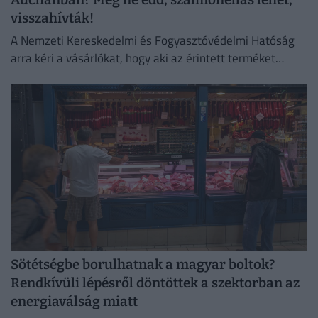
visszahívták!
A Nemzeti Kereskedelmi és Fogyasztóvédelmi Hatóság
arra kéri a vásárlókat, hogy aki az érintett terméket
megvette, semmiképpen ne fogyassza el.
Sötétségbe borulhatnak a magyar boltok?
Rendkívüli lépésről döntöttek a szektorban az
energiaválság miatt