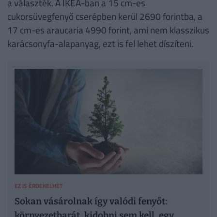
a választék. A IKEA-ban a 15 cm-es
cukorsüvegfenyő cserépben kerül 2690 forintba, a
17 cm-es araucaria 4990 forint, ami nem klasszikus
karácsonyfa-alapanyag, ezt is fel lehet díszíteni.
EZ IS ÉRDEKELHET
Sokan vásárolnak így valódi fenyőt:
környezetbarát, kidobni sem kell, egy