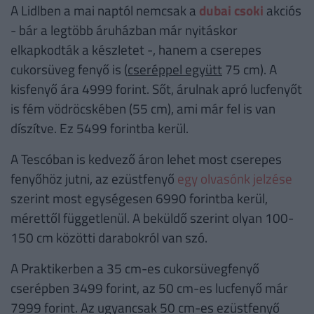
A Lidlben a mai naptól nemcsak a
dubai csoki
akciós
- bár a legtöbb áruházban már nyitáskor
elkapkodták a készletet -, hanem a cserepes
cukorsüveg fenyő is (
cseréppel együtt
75 cm). A
kisfenyő ára 4999 forint. Sőt, árulnak apró lucfenyőt
is fém vödröcskében (55 cm), ami már fel is van
díszítve. Ez 5499 forintba kerül.
A Tescóban is kedvező áron lehet most cserepes
fenyőhöz jutni, az ezüstfenyő
egy olvasónk jelzése
szerint most egységesen 6990 forintba kerül,
mérettől függetlenül. A beküldő szerint olyan 100-
150 cm közötti darabokról van szó.
A Praktikerben a 35 cm-es cukorsüvegfenyő
cserépben 3499 forint, az 50 cm-es lucfenyő már
7999 forint. Az ugyancsak 50 cm-es ezüstfenyő