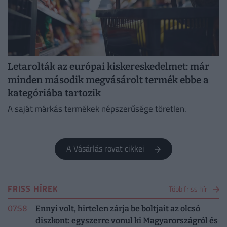
Letarolták az európai kiskereskedelmet: már
minden második megvásárolt termék ebbe a
kategóriába tartozik
A saját márkás termékek népszerűsége töretlen.
A Vásárlás rovat cikkei
FRISS HÍREK
Több friss hír
07:58
Ennyi volt, hirtelen zárja be boltjait az olcsó
diszkont: egyszerre vonul ki Magyarországról és