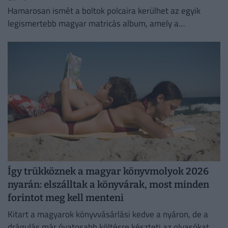
Hamarosan ismét a boltok polcaira kerülhet az egyik
legismertebb magyar matricás album, amely a
kilencvenes évek elején gyerekek ezreinek szerzett
felejthetetlen élményeket.
Így trükköznek a magyar könyvmolyok 2026
nyarán: elszálltak a könyvárak, most minden
forintot meg kell menteni
Kitart a magyarok könyvvásárlási kedve a nyáron, de a
drágulás már óvatosabb költésre készteti az olvasókat.