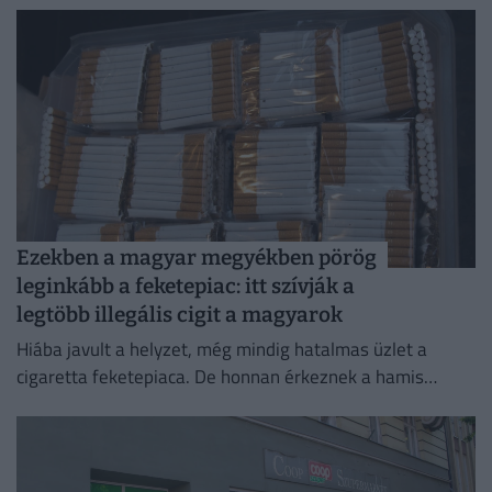
Ezekben a magyar megyékben pörög
leginkább a feketepiac: itt szívják a
legtöbb illegális cigit a magyarok
Hiába javult a helyzet, még mindig hatalmas üzlet a
cigaretta feketepiaca. De honnan érkeznek a hamis
cigaretták Magyarországra, és hol a legnagyobb a
feketepiac?