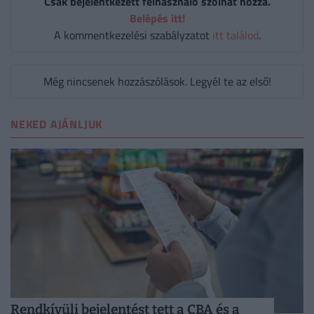
Csak bejelentkezett felhasználó szólhat hozzá.
Belépés itt!
A kommentkezelési szabályzatot
itt találod
.
Még nincsenek hozzászólások. Legyél te az első!
NEKED AJÁNLJUK
Rendkívüli bejelentést tett a CBA és a