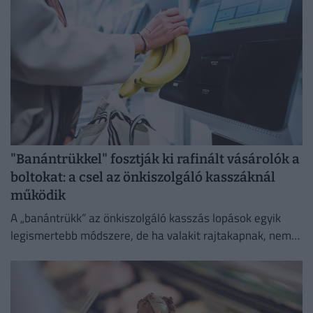
"Banántrükkel" fosztják ki rafinált vásárolók a
boltokat: a csel az önkiszolgáló kasszáknál
működik
A „banántrükk” az önkiszolgáló kasszás lopások egyik
legismertebb módszere, de ha valakit rajtakapnak, nem
lesz boldog.