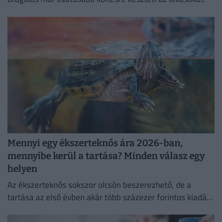
Mennyi egy ékszerteknős ára 2026-ban,
mennyibe kerül a tartása? Minden válasz egy
helyen
Az ékszerteknős sokszor olcsón beszerezhető, de a
tartása az első évben akár több százezer forintos kiadás
is lehet. Mutatjuk, miből áll össze a teknőstartás
költsége!