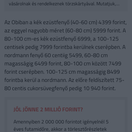
vásárolnak és rendelkeznek törzskártyával. Mutatjuk,
mennyiért adja a karácsonyfát a két áruházlánc 2024-
ben.
Az Obiban a kék ezüstfenyő (40-60 cm) 4399 forint,
az eggyel nagyobb méret (60-80 cm) 5999 forint. A
80-100 cm-es kék ezüstfenyő 6999, a 100-125
centisek pedig 7999 forintba kerülnek cserépben. A
nordmann fenyő 60 centiig 5499, 60-80 cm
magasságig 6499 forint, 80-100 cm között 7499
forint cserépben. 100-125 cm magasságig 8499
forintba kerül a nordmann. Az előre feldíszített 75-
80 centis cukorsüvegfenyő pedig 10 940 forint.
JÓL JÖNNE 2 MILLIÓ FORINT?
Amennyiben 2 000 000 forintot igényelnél 5
éves futamidőre, akkor a törlesztőrészletek