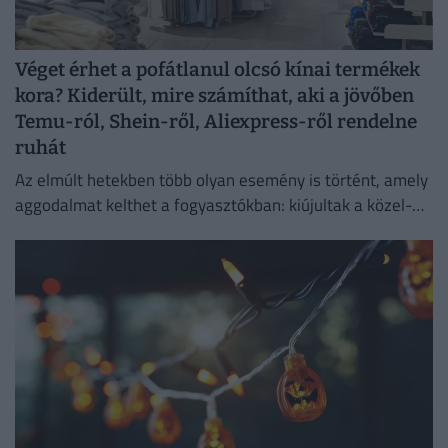
Véget érhet a pofátlanul olcsó kínai termékek
kora? Kiderült, mire számíthat, aki a jövőben
Temu-ról, Shein-ről, Aliexpress-ről rendelne
ruhát
Az elmúlt hetekben több olyan esemény is történt, amely
aggodalmat kelthet a fogyasztókban: kiújultak a közel-
keleti feszültségek, miközben az Európai Unió új
vámokról is döntött.