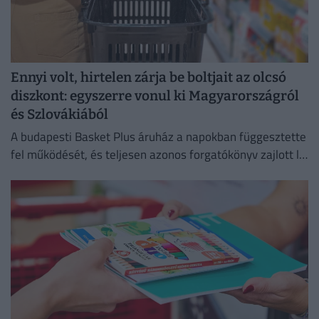
Ennyi volt, hirtelen zárja be boltjait az olcsó
diszkont: egyszerre vonul ki Magyarországról
és Szlovákiából
A budapesti Basket Plus áruház a napokban függesztette
fel működését, és teljesen azonos forgatókönyv zajlott le
Szlovákiában, Lettországban, valamint Litvániában is.