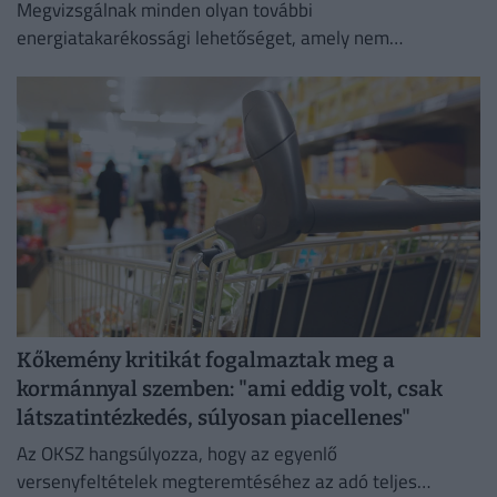
Megvizsgálnak minden olyan további
energiatakarékossági lehetőséget, amely nem
veszélyezteti az üzletmenet folytonosságát és a vásárlók
zökkenőmentes kiszolgálását.
Kőkemény kritikát fogalmaztak meg a
kormánnyal szemben: "ami eddig volt, csak
látszatintézkedés, súlyosan piacellenes"
Az OKSZ hangsúlyozza, hogy az egyenlő
versenyfeltételek megteremtéséhez az adó teljes