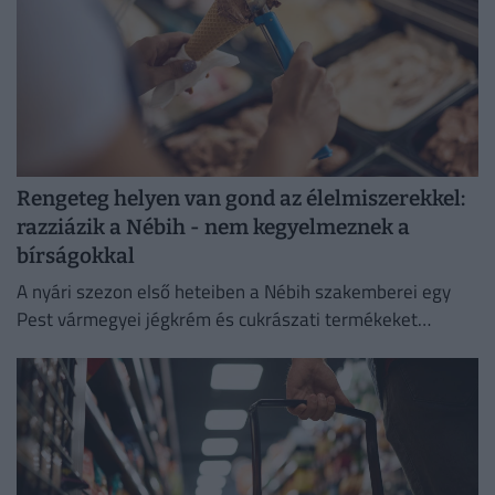
Rengeteg helyen van gond az élelmiszerekkel:
razziázik a Nébih - nem kegyelmeznek a
bírságokkal
A nyári szezon első heteiben a Nébih szakemberei egy
Pest vármegyei jégkrém és cukrászati termékeket
előállító létesítménnyel szemben eljárást indítottak.