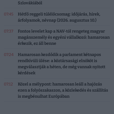
Szlovákiából
07:45
Hétfő reggeli túlélőcsomag: időjárás, hírek,
árfolyamok, névnap (2026. augusztus 10.)
07:37
Fontos levelet kap a NAV-tól rengeteg magyar
magánszemély és egyéni vállalkozó: hamarosan
érkezik, ez áll benne
07:24
Hamarosan kezdődik a parlament kétnapos
rendkívüli ülése: a köztársasági elnököt is
megválasztják a héten, de még vannak nyitott
kérdések
07:12
Közel a mélypont: hamarosan leáll a hajózás
ezen a folyószakaszon, a közlekedés és szállítás
is megbénulhat Európában