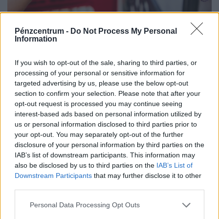
Vásárlás közben is tehetsz egy jó ügyért – ma
Pénzcentrum -
Do Not Process My Personal
Information
kezdődik az Adni Öröm! tanszergyűjtő akció
Az iskolakezdés sokunk számára az új füzetek illatát és a
If you wish to opt-out of the sale, sharing to third parties, or
frissen megtöltött tolltartót idézi fel. Vannak azonban
processing of your personal or sensitive information for
családok, ahol ez az időszak inkább a számolgatásról...
targeted advertising by us, please use the below opt-out
section to confirm your selection. Please note that after your
opt-out request is processed you may continue seeing
interest-based ads based on personal information utilized by
us or personal information disclosed to third parties prior to
your opt-out. You may separately opt-out of the further
disclosure of your personal information by third parties on the
IAB’s list of downstream participants. This information may
also be disclosed by us to third parties on the
IAB’s List of
Downstream Participants
that may further disclose it to other
third parties.
Personal Data Processing Opt Outs
Ezért a kutyáért ma már egy használt autó