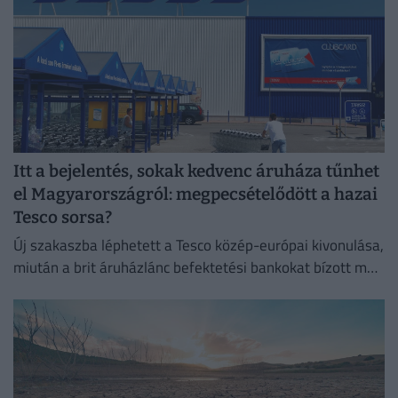
Itt a bejelentés, sokak kedvenc áruháza tűnhet
el Magyarországról: megpecsételődött a hazai
Tesco sorsa?
Új szakaszba léphetett a Tesco közép-európai kivonulása,
miután a brit áruházlánc befektetési bankokat bízott meg
az értékesítés előkészítésével.