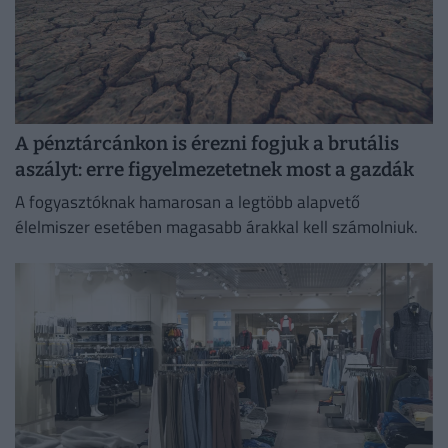
A pénztárcánkon is érezni fogjuk a brutális
aszályt: erre figyelmezetetnek most a gazdák
A fogyasztóknak hamarosan a legtöbb alapvető
élelmiszer esetében magasabb árakkal kell számolniuk.