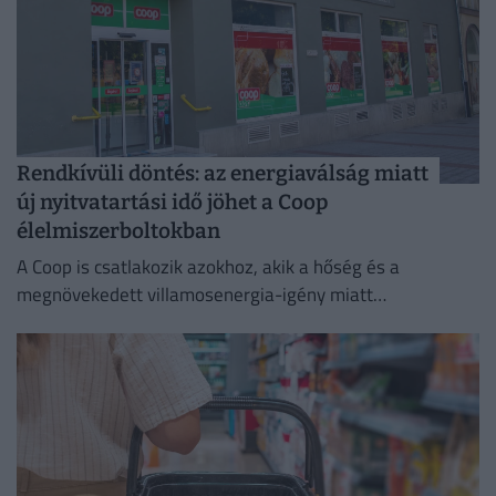
Rendkívüli döntés: az energiaválság miatt
új nyitvatartási idő jöhet a Coop
élelmiszerboltokban
A Coop is csatlakozik azokhoz, akik a hőség és a
megnövekedett villamosenergia-igény miatt
energiatakarékossági intézkedéseket vezetnek be.