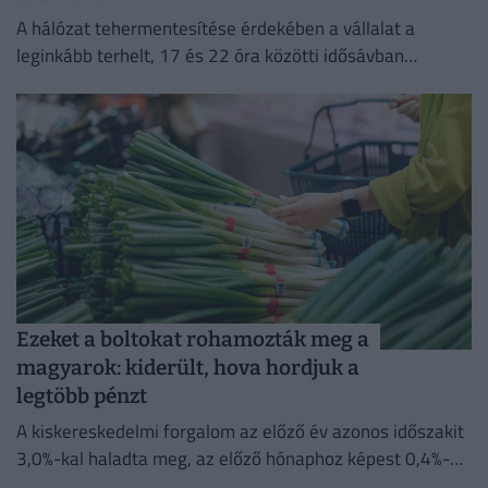
A hálózat tehermentesítése érdekében a vállalat a
leginkább terhelt, 17 és 22 óra közötti idősávban
minimalizálja az áramfogyasztását.
Ezeket a boltokat rohamozták meg a
magyarok: kiderült, hova hordjuk a
legtöbb pénzt
A kiskereskedelmi forgalom az előző év azonos időszakit
3,0%-kal haladta meg, az előző hónaphoz képest 0,4%-
kal mérséklődött