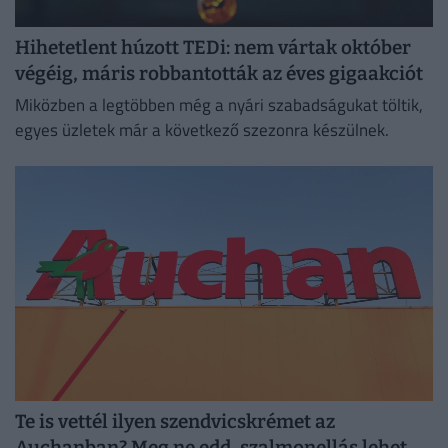
Hihetetlent húzott TEDi: nem vártak október
végéig, máris robbantották az éves gigaakciót
Miközben a legtöbben még a nyári szabadságukat töltik,
egyes üzletek már a következő szezonra készülnek.
Te is vettél ilyen szendvicskrémet az
Auchanban? Meg ne edd, szalmonellás lehet,