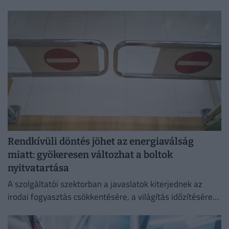
megszüntetése az egyetlen érdemi megoldás.
Rendkívüli döntés jöhet az energiaválság
miatt: gyökeresen változhat a boltok
nyitvatartása
A szolgáltatói szektorban a javaslatok kiterjednek az
irodai fogyasztás csökkentésére, a világítás időzítésére
és a lifthasználatra is.