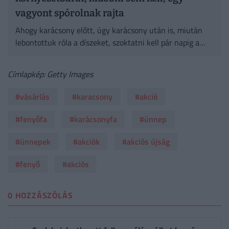
vagyont spórolnak rajta
Ahogy karácsony előtt, úgy karácsony után is, miután
lebontottuk róla a díszeket, szoktatni kell pár napig a
fenyőt a kinti klímához.
Címlapkép: Getty Images
#vásárlás
#karacsony
#akció
#fenyőfa
#karácsonyfa
#ünnep
#ünnepek
#akciók
#akciós újság
#fenyő
#akciós
0 HOZZÁSZÓLÁS