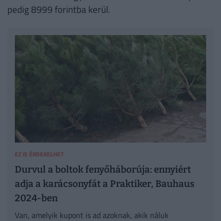
pedig 8999 forintba kerül.
EZ IS ÉRDEKELHET
Durvul a boltok fenyőháborúja: ennyiért
adja a karácsonyfát a Praktiker, Bauhaus
2024-ben
Van, amelyik kupont is ad azoknak, akik náluk