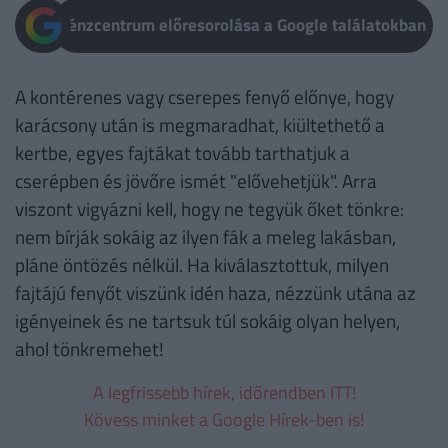
Pénzcentrum előresorolása a Google találatokban
A kontérenes vagy cserepes fenyő előnye, hogy
karácsony után is megmaradhat, kiültethető a
kertbe, egyes fajtákat tovább tarthatjuk a
cserépben és jövőre ismét "elővehetjük". Arra
viszont vigyázni kell, hogy ne tegyük őket tönkre:
nem bírják sokáig az ilyen fák a meleg lakásban,
pláne öntözés nélkül. Ha kiválasztottuk, milyen
fajtájú fenyőt viszünk idén haza, nézzünk utána az
igényeinek és ne tartsuk túl sokáig olyan helyen,
ahol tönkremehet!
A legfrissebb hírek, időrendben ITT!
Kövess minket a Google Hírek-ben is!