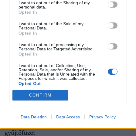
árát is elkérik: ennyiért veszik a magyarok a
I want to opt-out of the Sharing of my
personal data.
legnépszerűbb fajtákat 2026-ban
Opted In
Tacskóra keresnek rá a legtöbben, a legdrágább kutya
I want to opt-out of the Sale of my
pedig 730 ezer forintért talált új gazdára a Jófogáson.
Personal Data.
Opted In
I want to opt-out of processing my
Personal Data for Targeted Advertising.
Opted In
I want to opt-out of Collection, Use,
Retention, Sale, and/or Sharing of my
Personal Data that Is Unrelated with the
Purposes for which it was collected.
Opted Out
CONFIRM
Visszatér a legendás Lutra album: itt lesz
Data Deletion
Data Access
Privacy Policy
kapható diszkont áron a népszerű matricás
gyűjtőfüzet