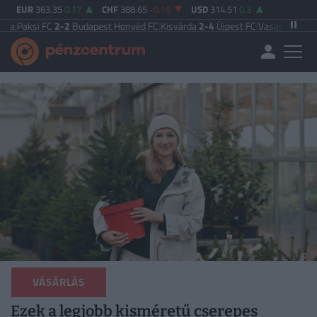
EUR
363.35
0.17
CHF
388.65
-0.19
USD
314.51
0.3
C
2-2
Budapest Honvéd FC
|
Kisvárda
2-4
Újpest FC
|
Vasas FC
5-0
Zalaegerszeg
VÁSÁRLÁS
Ezek a legjobb kisméretű cserepes