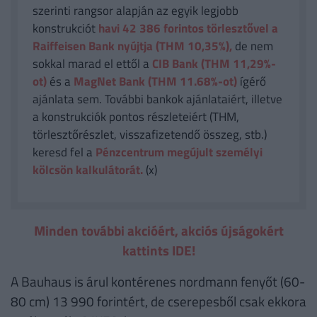
szerinti rangsor alapján az egyik legjobb
konstrukciót
havi 42 386
forintos törlesztővel a
Raiffeisen Bank nyújtja (THM 10,35%),
de nem
sokkal marad el ettől a
CIB Bank (THM 11,29%-
ot)
és a
MagNet Bank (THM 11.68%-ot)
ígérő
ajánlata sem. További bankok ajánlataiért, illetve
a konstrukciók pontos részleteiért (THM,
törlesztőrészlet, visszafizetendő összeg, stb.)
keresd fel a
Pénzcentrum megújult személyi
kölcsön kalkulátorát.
(x)
Minden további akcióért, akciós újságokért
kattints IDE!
A Bauhaus is árul kontérenes nordmann fenyőt (60-
80 cm) 13 990 forintért, de cserepesből csak ekkora