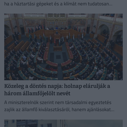
ha a háztartási gépeket és a klímát nem tudatosan
használjuk.
Közeleg a döntés napja: holnap elárulják a
három államfőjelölt nevét
A miniszterelnök szerint nem társadalmi egyeztetés
zajlik az államfő kiválasztásáról, hanem ajánlásokat
kértek, és a folyamat a végéhez közeledik.