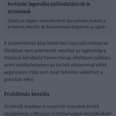
fertőzés: legendás szállodaláncok is
érintettek
Újabb Las Vegas-i szállodák érint ágyi poloska invázió, a
probléma jelentős, de folyamatosan dolgoznak az ügyön.
A szakemberek által beltérben használt irtószerek
általában nem jelentenek veszélyt az egészségre.
Hatásuk körülbelül három hónap elteltével csökken,
ezért szálláshelyeken az évi két alkalommal előírt
vegyszeres irtás sem nyújt feltétlen védelmet a
poloskák ellen.
Problémás kezelés
Az elmúlt években a rovarirtó-szereket érintő
szabályozás változása a hatóanyagok beszűkülését