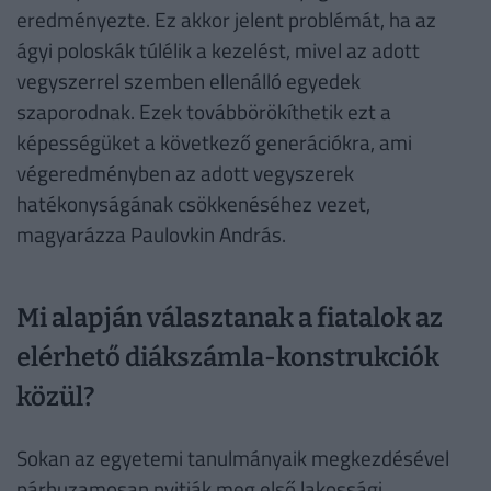
eredményezte. Ez akkor jelent problémát, ha az
ágyi poloskák túlélik a kezelést, mivel az adott
vegyszerrel szemben ellenálló egyedek
szaporodnak. Ezek továbbörökíthetik ezt a
képességüket a következő generációkra, ami
végeredményben az adott vegyszerek
hatékonyságának csökkenéséhez vezet,
magyarázza Paulovkin András.
Mi alapján választanak a fiatalok az
elérhető diákszámla-konstrukciók
közül?
Sokan az egyetemi tanulmányaik megkezdésével
párhuzamosan nyitják meg első lakossági