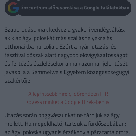
Pénzcentrum előresorolása a Google találatokban
Szaporodásuknak kedvez a gyakori vendégváltás,
akik az ágyi poloskát más szálláshelyekre és
otthonaikba hurcolják. Ezért a nyári utazási és
fesztiválidőszak alatt nagyobb elővigyázatosságot
és fertőzés észlelésekor annak azonnali jelentését
javasolja a Semmelweis Egyetem közegészségügyi
szakértője.
A legfrissebb hírek, időrendben ITT!
Kövess minket a Google Hírek-ben is!
Utazás során poggyászunkat ne tároljuk az ágy
mellett. Ha megoldható, tartsuk a fürdőszobában;
az ágyi poloska ugyanis érzékeny a páratartalomra.