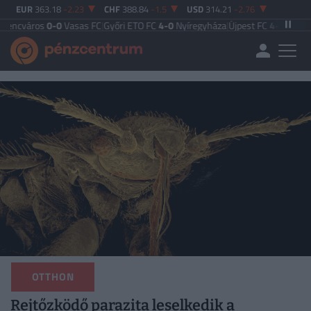
EUR
363.18
-2.23
CHF
388.84
-1.5
USD
314.21
-2.76
0
Vasas FC
|
Győri ETO FC
4-0
Nyíregyháza
|
Újpest FC
4-2
Debreceni VSC
UEF
OTTHON
Rejtőzködő parazita leselkedik a