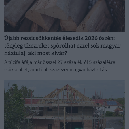
Újabb rezsicsökkentés élesedik 2026 őszén:
tényleg tízezreket spórolhat ezzel sok magyar
háztulaj, aki most kivár?
A tűzifa áfája már ősszel 27 százalékról 5 százalékra
csökkenhet, ami több százezer magyar háztartás
számára jelenthet könnyebbséget.