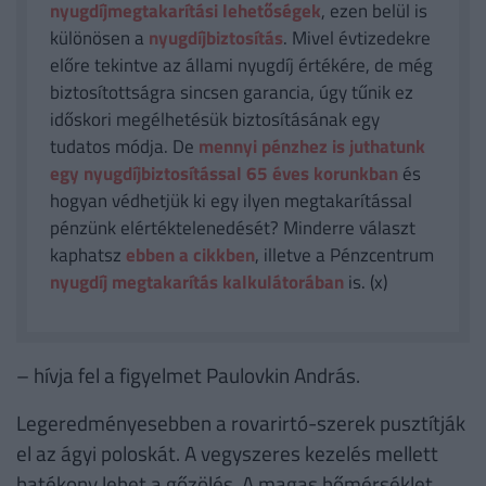
nyugdíjmegtakarítási lehetőségek
, ezen belül is
különösen a
nyugdíjbiztosítás
. Mivel évtizedekre
előre tekintve az állami nyugdíj értékére, de még
biztosítottságra sincsen garancia, úgy tűnik ez
időskori megélhetésük biztosításának egy
tudatos módja. De
mennyi pénzhez is juthatunk
egy nyugdíjbiztosítással 65 éves korunkban
és
hogyan védhetjük ki egy ilyen megtakarítással
pénzünk elértéktelenedését? Minderre választ
kaphatsz
ebben a cikkben
, illetve a Pénzcentrum
nyugdíj megtakarítás kalkulátorában
is. (x)
– hívja fel a figyelmet Paulovkin András.
Legeredményesebben a rovarirtó-szerek pusztítják
el az ágyi poloskát. A vegyszeres kezelés mellett
hatékony lehet a gőzölés. A magas hőmérséklet