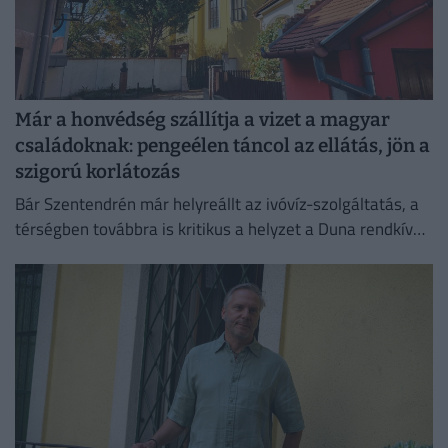
Már a honvédség szállítja a vizet a magyar
családoknak: pengeélen táncol az ellátás, jön a
szigorú korlátozás
Bár Szentendrén már helyreállt az ivóvíz-szolgáltatás, a
térségben továbbra is kritikus a helyzet a Duna rendkívül
alacsony vízállása miatt.