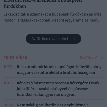
kiderült, lesz-e áremelés a budapesti
fürdőkben
Lekapcsolták a szaunákat a budapesti fürdőkben és más
módon is takarékoskodnak, viszont jegyáremelés nem
lesz.
Az Otthon rovat cikkei
FRISS HÍREK
Több friss hír
10:28
Riasztó adatok láttak napvilágot: kiderült, hány
magyar vesztette életét a brutális hőségben
10:02
Két olcsó húsmentes recept a hétvégére Frank
Júlia filléres szakácskönyvéből: pár száz
forintból, villámgyorsan megvan
09:32
Nem sokáig örülhetünk az enyhülésnek: