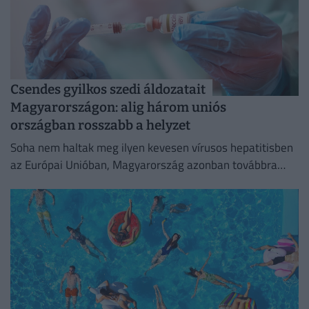
Csendes gyilkos szedi áldozatait
Magyarországon: alig három uniós
országban rosszabb a helyzet
Soha nem haltak meg ilyen kevesen vírusos hepatitisben
az Európai Unióban, Magyarország azonban továbbra
sem tartozik a legjobban teljesítő országok közé.