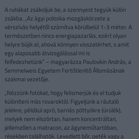
A ruhákat zsákoljuk be, a szennyest tegyük külön
zsákba. „Az ágyi poloska mozgáskörzete a
vérszívás helyétől számítva körülbelül 1-3 méter. A
természetben nincs energiapazarlás, ezért olyan
helyre bújik el, ahová könnyen visszatérhet, s amit
egy alaposabb átvizsgálással mi is
felfedezhetünk” – magyarázza Paulovkin András, a
Semmelweis Egyetem Fertőtlenítő Állomásának
szakmai vezetője.
„Nézzünk fotókat, hogy felismerjük és el tudjuk
különíteni más rovaroktól. Figyeljünk a ráutaló
jelekre; például apró, barnás pöttyökre (ürülék),
melyek nem elszórtan, hanem koncentráltan,
jellemzően a matracon, az ágyneműtartóban,
résekben találhatók. Levedlett bőr, peték vagy a