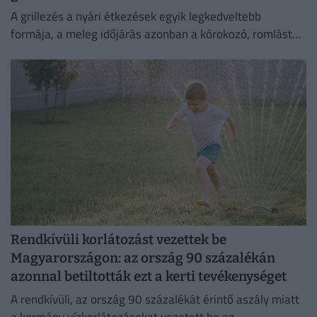
A grillezés a nyári étkezések egyik legkedveltebb
formája, a meleg időjárás azonban a kórokozó, romlást
okozó baktériumok gyorsabb szaporodásának is kedvez.
Rendkívüli korlátozást vezettek be
Magyarországon: az ország 90 százalékán
azonnal betiltották ezt a kerti tevékenységet
A rendkívüli, az ország 90 százalékát érintő aszály miatt
a kormány vízkorlátozásokat vezetett be az