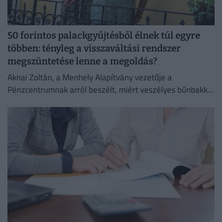
50 forintos palackgyűjtésből élnek túl egyre
többen: tényleg a visszaváltási rendszer
megszüntetése lenne a megoldás?
Aknai Zoltán, a Menhely Alapítvány vezetője a
Pénzcentrumnak arról beszélt, miért veszélyes bűnbakká
tenni a hajléktalan embereket,