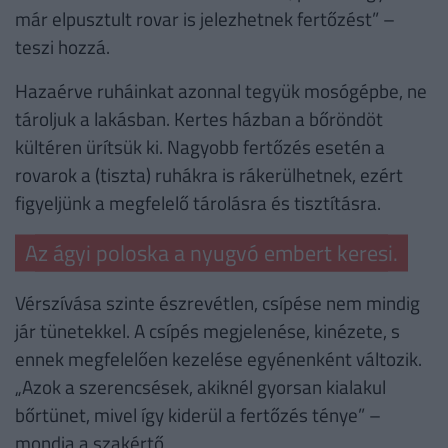
már elpusztult rovar is jelezhetnek fertőzést” –
teszi hozzá.
Hazaérve ruháinkat azonnal tegyük mosógépbe, ne
tároljuk a lakásban. Kertes házban a bőröndöt
kültéren ürítsük ki. Nagyobb fertőzés esetén a
rovarok a (tiszta) ruhákra is rákerülhetnek, ezért
figyeljünk a megfelelő tárolásra és tisztításra.
Az ágyi poloska a nyugvó embert keresi.
Vérszívása szinte észrevétlen, csípése nem mindig
jár tünetekkel. A csípés megjelenése, kinézete, s
ennek megfelelően kezelése egyénenként változik.
„Azok a szerencsések, akiknél gyorsan kialakul
bőrtünet, mivel így kiderül a fertőzés ténye” –
mondja a szakértő