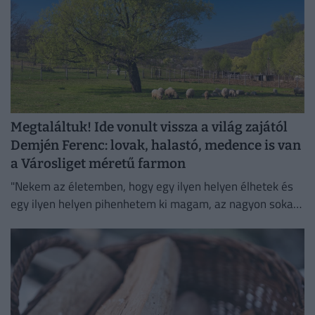
Megtaláltuk! Ide vonult vissza a világ zajától
Demjén Ferenc: lovak, halastó, medence is van
a Városliget méretű farmon
"Nekem az életemben, hogy egy ilyen helyen élhetek és
egy ilyen helyen pihenhetem ki magam, az nagyon sokat
számít. Lelki megnyugvást ad; visszaköltöztem a
természetbe."