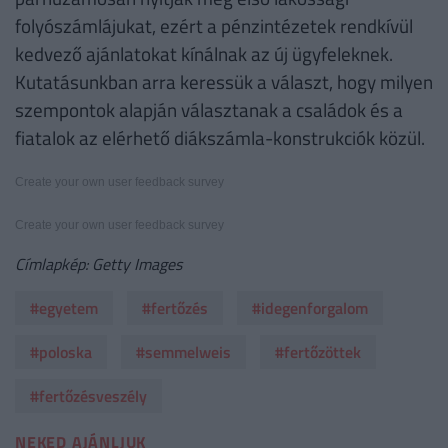
folyószámlájukat, ezért a pénzintézetek rendkívül
kedvező ajánlatokat kínálnak az új ügyfeleknek.
Kutatásunkban arra keressük a választ, hogy milyen
szempontok alapján választanak a családok és a
fiatalok az elérhető diákszámla-konstrukciók közül.
Create your own user feedback survey
Create your own user feedback survey
Címlapkép: Getty Images
#egyetem
#fertőzés
#idegenforgalom
#poloska
#semmelweis
#fertőzöttek
#fertőzésveszély
NEKED AJÁNLJUK