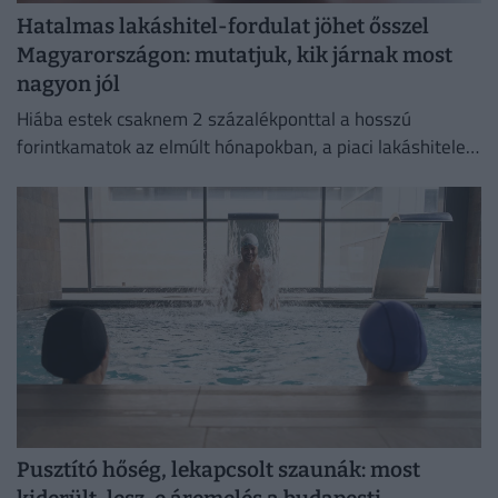
Hatalmas lakáshitel-fordulat jöhet ősszel
Magyarországon: mutatjuk, kik járnak most
nagyon jól
Hiába estek csaknem 2 százalékponttal a hosszú
forintkamatok az elmúlt hónapokban, a piaci lakáshitelek
átlagkamata egyelőre alig mozdult.
Pusztító hőség, lekapcsolt szaunák: most