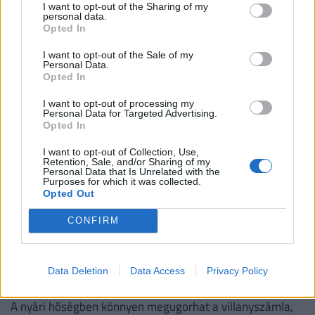
pillanatban
I want to opt-out of the Sharing of my
personal data.
A nyomozás adatai szerint a bűncselekmény-sorozat már
Opted In
legalább 25 ingatlant érint Csömörön, Szadán és
I want to opt-out of the Sale of my
Budapesten.
Personal Data.
Opted In
I want to opt-out of processing my
Personal Data for Targeted Advertising.
Opted In
I want to opt-out of Collection, Use,
Retention, Sale, and/or Sharing of my
Personal Data that Is Unrelated with the
Purposes for which it was collected.
Opted Out
CONFIRM
Működik a legális áramtrükk: így spórolnak
tízezreket a legmelegebb napokon az élelmes
Data Deletion
Data Access
Privacy Policy
magyarok
A nyári hőségben könnyen megugorhat a villanyszámla,