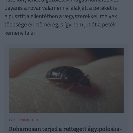
ugyanis a rovar valamennyi alakját, a petéket is
elpusztítja ellentétben a vegyszerekkel, melyek
többsége érintőméreg, s így nem jut át a peték
kemény falán.
EZ IS ÉRDEKELHET
Rohamosan terjed a rettegett ágyipoloska-