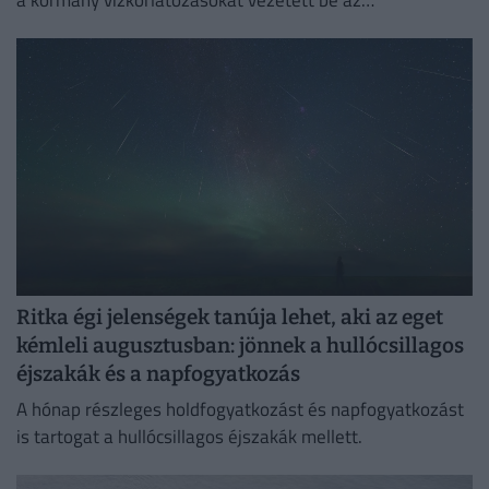
ivóvízhálózaton a folyamatos lakossági ellátás
biztosítása érdekében.
Ritka égi jelenségek tanúja lehet, aki az eget
kémleli augusztusban: jönnek a hullócsillagos
éjszakák és a napfogyatkozás
A hónap részleges holdfogyatkozást és napfogyatkozást
is tartogat a hullócsillagos éjszakák mellett.