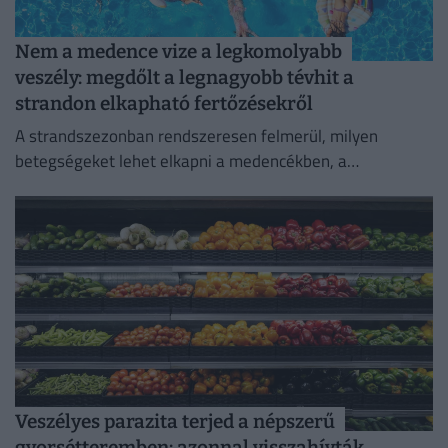
Nem a medence vize a legkomolyabb
veszély: megdőlt a legnagyobb tévhit a
strandon elkapható fertőzésekről
A strandszezonban rendszeresen felmerül, milyen
betegségeket lehet elkapni a medencékben, a
termálfürdőkben vagy a természetes vizekben.
Veszélyes parazita terjed a népszerű
gyorsétteremben: azonnal visszahívták