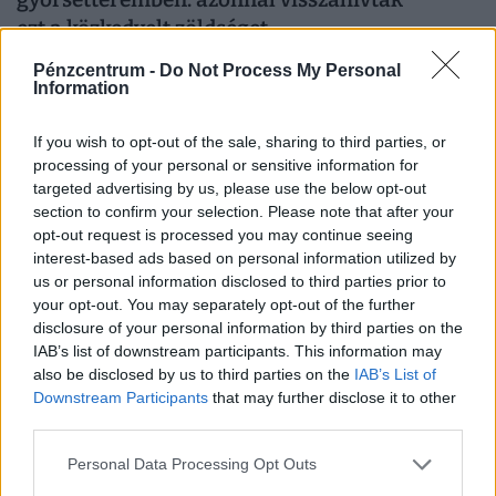
ezt a közkedvelt zöldséget
A több tízezer megbetegedést követelő járványt a
Pénzcentrum -
Do Not Process My Personal
hatóságok a Taco Bell gyorséttermekben felszolgált,
Information
Közép-Mexikóból származó jégsalátával hozták
If you wish to opt-out of the sale, sharing to third parties, or
összefüggésbe.
processing of your personal or sensitive information for
targeted advertising by us, please use the below opt-out
section to confirm your selection. Please note that after your
opt-out request is processed you may continue seeing
interest-based ads based on personal information utilized by
us or personal information disclosed to third parties prior to
your opt-out. You may separately opt-out of the further
disclosure of your personal information by third parties on the
IAB’s list of downstream participants. This information may
also be disclosed by us to third parties on the
IAB’s List of
Downstream Participants
that may further disclose it to other
Új módszerrel fosztják ki a gyanútlan
third parties.
lakástulajdonosokat: 600 milliós
Personal Data Processing Opt Outs
csalássorozatot állítottak meg az utolsó