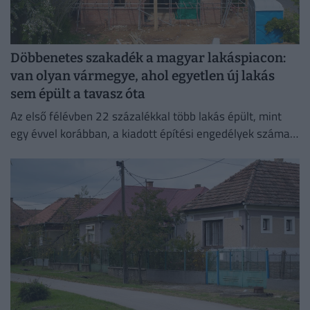
Döbbenetes szakadék a magyar lakáspiacon:
van olyan vármegye, ahol egyetlen új lakás
sem épült a tavasz óta
Az első félévben 22 százalékkal több lakás épült, mint
egy évvel korábban, a kiadott építési engedélyek száma
pedig még nagyobb, 29 százalékos ugrást mutatott