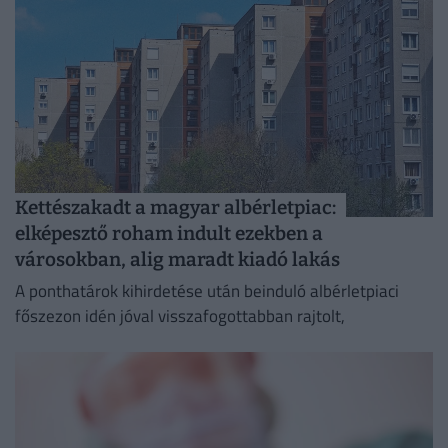
Kettészakadt a magyar albérletpiac:
elképesztő roham indult ezekben a
városokban, alig maradt kiadó lakás
A ponthatárok kihirdetése után beinduló albérletpiaci
főszezon idén jóval visszafogottabban rajtolt,