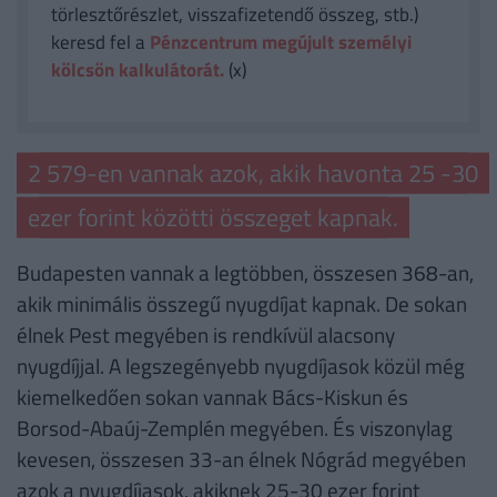
törlesztőrészlet, visszafizetendő összeg, stb.)
keresd fel a
Pénzcentrum megújult személyi
kölcsön kalkulátorát.
(x)
2 579-en vannak azok, akik havonta 25 -30
ezer forint közötti összeget kapnak.
Budapesten vannak a legtöbben, összesen 368-an,
akik minimális összegű nyugdíjat kapnak. De sokan
élnek Pest megyében is rendkívül alacsony
nyugdíjjal. A legszegényebb nyugdíjasok közül még
kiemelkedően sokan vannak Bács-Kiskun és
Borsod-Abaúj-Zemplén megyében. És viszonylag
kevesen, összesen 33-an élnek Nógrád megyében
azok a nyugdíjasok, akiknek 25-30 ezer forint