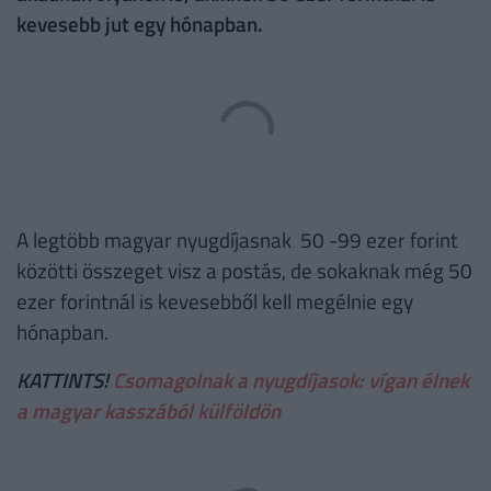
kevesebb jut egy hónapban.
A legtöbb magyar nyugdíjasnak 50 -99 ezer forint
közötti összeget visz a postás, de sokaknak még 50
ezer forintnál is kevesebből kell megélnie egy
hónapban.
KATTINTS!
Csomagolnak a nyugdíjasok: vígan élnek
a magyar kasszából külföldön