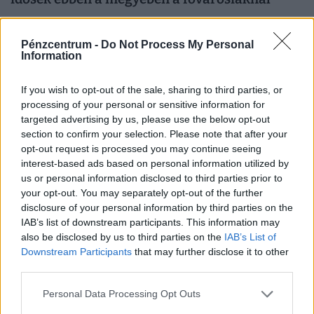
Amíg a fővárosban meghaladja a 311 ezer forintot a havi
járandóság, addig Békés, Szabolcs-Szatmár-Bereg vagy
Pénzcentrum -
Do Not Process My Personal
Bács-Kiskun megyékben még a 235 ezret sem éri el az...
Information
If you wish to opt-out of the sale, sharing to third parties, or
processing of your personal or sensitive information for
targeted advertising by us, please use the below opt-out
section to confirm your selection. Please note that after your
opt-out request is processed you may continue seeing
interest-based ads based on personal information utilized by
us or personal information disclosed to third parties prior to
your opt-out. You may separately opt-out of the further
disclosure of your personal information by third parties on the
IAB’s list of downstream participants. This information may
also be disclosed by us to third parties on the
IAB’s List of
Közelít az összeomlás a magyar
Downstream Participants
that may further disclose it to other
idősellátásban: pár éven belül csak külföldiek
third parties.
ápolhatják a nagyszüleinket?
Personal Data Processing Opt Outs
Az európai, és ezen belül a magyar társadalom gyors