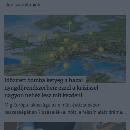
idén számítaniuk.
Időzített bomba ketyeg a hazai
nyugdíjrendszerben: ezzel a krízissel
nagyon nehéz lesz mit kezdeni
Míg Európa lakossága az elmúlt évtizedekben
összességében 7 százalékkal nőtt, a felszín alatt drámai
szakadék tátong a kontinens országai között.