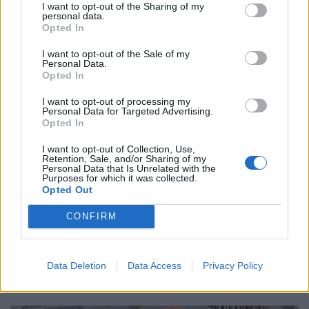
elöregedése egyre súlyosabb terhet ró az idősellátó
I want to opt-out of the Sharing of my
personal data.
rendszerekre.
Opted In
I want to opt-out of the Sale of my
Personal Data.
Opted In
I want to opt-out of processing my
Personal Data for Targeted Advertising.
Opted In
I want to opt-out of Collection, Use,
Retention, Sale, and/or Sharing of my
Personal Data that Is Unrelated with the
Purposes for which it was collected.
Opted Out
Ketyeg a nyugdíjbomba: súlyos figyelmeztetést
CONFIRM
kapott a Tisza-kormány, elkerülhetetlen a
rendszer átalakítása
Elkerülhetetlenné vált a nyugdíjreform, a kormány már
Data Deletion
Data Access
Privacy Policy
nem halogathatja tovább – figyelmeztet Farkas András