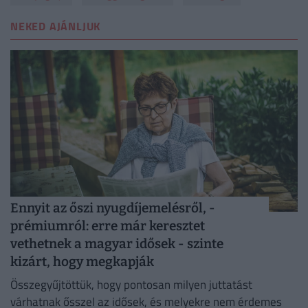
NEKED AJÁNLJUK
Ennyit az őszi nyugdíjemelésről, -
prémiumról: erre már keresztet
vethetnek a magyar idősek - szinte
kizárt, hogy megkapják
Összegyűjtöttük, hogy pontosan milyen juttatást
várhatnak ősszel az idősek, és melyekre nem érdemes