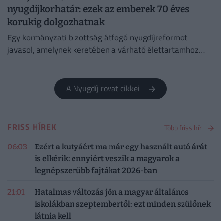
nyugdíjkorhatár: ezek az emberek 70 éves
korukig dolgozhatnak
Egy kormányzati bizottság átfogó nyugdíjreformot
javasol, amelynek keretében a várható élettartamhoz
kötnék a nyugdíjkorhatárt, bevezetnének egy
tőkefedezeti pillért.
A Nyugdíj rovat cikkei
FRISS HÍREK
Több friss hír
06:03
Ezért a kutyáért ma már egy használt autó árát
is elkérik: ennyiért veszik a magyarok a
legnépszerűbb fajtákat 2026-ban
21:01
Hatalmas változás jön a magyar általános
iskolákban szeptembertől: ezt minden szülőnek
látnia kell