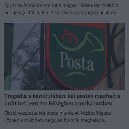
Egy friss felmérés szerint a magyar idősek leginkább a
betegségektől, a demenciától és az anyagi gondoktól
tartanak.
Tragédia a kánikulában: két postás meghalt a
múlt heti extrém hőségben munka közben
Életét vesztette két posta munkavéi kézbesítőgzés
közben a múlt heti, negyven fokot is meghaladó
hőségriadó idején,