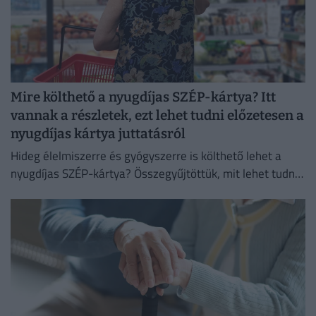
Mire költhető a nyugdíjas SZÉP-kártya? Itt
vannak a részletek, ezt lehet tudni előzetesen a
nyugdíjas kártya juttatásról
Hideg élelmiszerre és gyógyszerre is költhető lehet a
nyugdíjas SZÉP-kártya? Összegyűjtöttük, mit lehet tudni
a Tisza-kormány nyugdíjasok számára tervezett
juttatásáról.