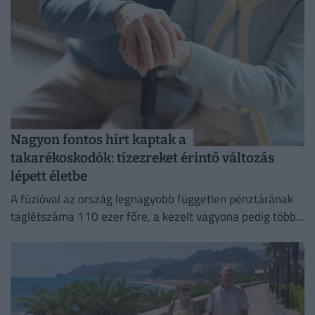
Nagyon fontos hírt kaptak a
takarékoskodók: tízezreket érintő változás
lépett életbe
A fúzióval az ország legnagyobb független pénztárának
taglétszáma 110 ezer főre, a kezelt vagyona pedig több
mint 295 milliárd forintra nőtt.