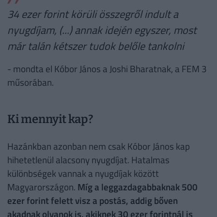
34 ezer forint körüli összegről indult a
nyugdíjam, (...) annak idején egyszer, most
már talán kétszer tudok belőle tankolni
- mondta el Kóbor János a Joshi Bharatnak, a FEM 3
műsorában.
Ki mennyit kap?
Hazánkban azonban nem csak Kóbor János kap
hihetetlenül alacsony nyugdíjat. Hatalmas
különbségek vannak a nyugdíjak között
Magyarországon.
Míg a leggazdagabbaknak 500
ezer forint felett visz a postás, addig bőven
akadnak olyanok is, akiknek 30 ezer forintnál is