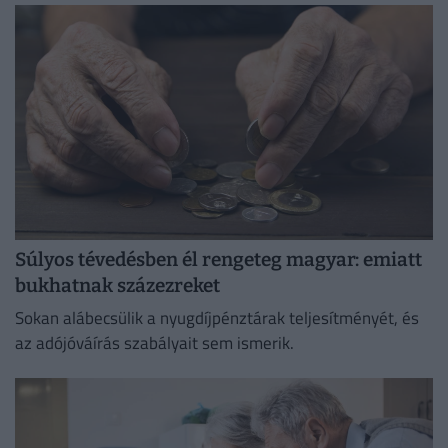
Súlyos tévedésben él rengeteg magyar: emiatt
bukhatnak százezreket
Sokan alábecsülik a nyugdíjpénztárak teljesítményét, és
az adójóváírás szabályait sem ismerik.