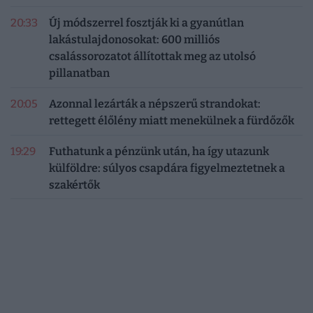
20:33
Új módszerrel fosztják ki a gyanútlan
lakástulajdonosokat: 600 milliós
csalássorozatot állítottak meg az utolsó
pillanatban
20:05
Azonnal lezárták a népszerű strandokat:
rettegett élőlény miatt menekülnek a fürdőzők
19:29
Futhatunk a pénzünk után, ha így utazunk
külföldre: súlyos csapdára figyelmeztetnek a
szakértők