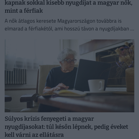
kapnak sokkal kisebb nyugdíjat a magyar nők,
mint a férfiak
A nők átlagos keresete Magyarországon továbbra is
elmarad a férfiakétól, ami hosszú távon a nyugdíjakban is
jelentős különbségeket eredményezhet.
Súlyos krízis fenyegeti a magyar
nyugdíjasokat: túl későn lépnek, pedig éveket
kell várni az ellátásra