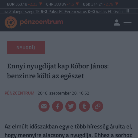
EUR
363.18
-2.23
CHF
388.84
-1.5
USD
314.21
-2.76
erszegi TE
5-2
Paksi FC
|
Ferencváros
0-0
Vasas FC
|
Győri ETO FC
4-0
Nyíregy
NYUGDÍJ
Ennyi nyugdíjat kap Kóbor János:
benzinre költi az egészet
PÉNZCENTRUM
2016. szeptember 20. 16:52
Az elmúlt időszakban egyre több híresség árulta el,
hogy mennyire alacsony a nyugdíja. Ehhez a sorhoz