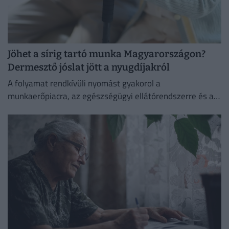
Jöhet a sírig tartó munka Magyarországon?
Dermesztő jóslat jött a nyugdíjakról
A folyamat rendkívüli nyomást gyakorol a
munkaerőpiacra, az egészségügyi ellátórendszerre és a
szociális hálóra, így elkerülhetetlenné válik a
nyugdíjkorhatár emelése