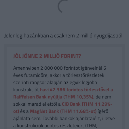
Jelenleg hazánkban a csaknem 2 millió nyugdíjasból
JÓL JÖNNE 2 MILLIÓ FORINT?
Amennyiben 2 000 000 forintot igényelnél 5
éves futamidőre, akkor a törlesztőrészletek
szerinti rangsor alapján az egyik legjobb
konstrukciót
havi 42 386
forintos törlesztővel a
Raiffeisen Bank nyújtja (THM 10,35%),
de nem
sokkal marad el ettől a
CIB Bank (THM 11,29%-
ot)
és a
MagNet Bank (THM 11.68%-ot)
ígérő
ajánlata sem. További bankok ajánlataiért, illetve
a konstrukciók pontos részleteiért (THM,