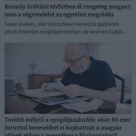
Komoly öröklési tévhitben él rengeteg magyar:
nem a végrendelet az egyetlen megoldás
Sokan éveken, akár évtizedeken keresztül gyűjtenek
pénzt önkéntes nyugdíjpénztárban, de kevesen tudják, mi
történik a megtakarításukkal haláluk után.
Tovább mélyül a nyugdíjszakadék: akár 80 ezer
forinttal kevesebbet is kaphatnak a magyar
idősek ebben a megyében a fővárosiaknál