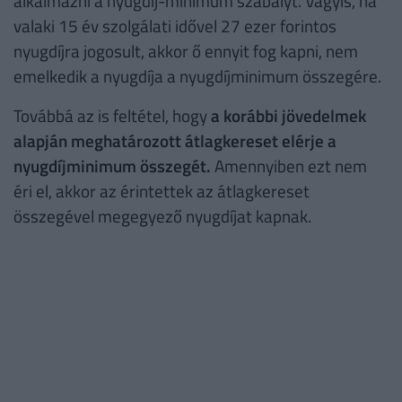
alkalmazni a nyugdíj-minimum szabályt. Vagyis, ha
valaki 15 év szolgálati idővel 27 ezer forintos
nyugdíjra jogosult, akkor ő ennyit fog kapni, nem
emelkedik a nyugdíja a nyugdíjminimum összegére.
Továbbá az is feltétel, hogy
a korábbi jövedelmek
alapján meghatározott átlagkereset elérje a
nyugdíjminimum összegét.
Amennyiben ezt nem
éri el, akkor az érintettek az átlagkereset
összegével megegyező nyugdíjat kapnak.