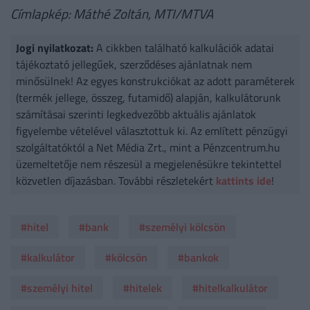
Címlapkép: Máthé Zoltán, MTI/MTVA
Jogi nyilatkozat:
A cikkben található kalkulációk adatai
tájékoztató jellegűek, szerződéses ajánlatnak nem
minősülnek! Az egyes konstrukciókat az adott paraméterek
(termék jellege, összeg, futamidő) alapján, kalkulátorunk
számításai szerinti legkedvezőbb aktuális ajánlatok
figyelembe vételével választottuk ki. Az említett pénzügyi
szolgáltatóktól a Net Média Zrt., mint a Pénzcentrum.hu
üzemeltetője nem részesül a megjelenésükre tekintettel
közvetlen díjazásban. További részletekért
kattints ide
!
#hitel
#bank
#személyi kölcsön
#kalkulátor
#kölcsön
#bankok
#személyi hitel
#hitelek
#hitelkalkulátor