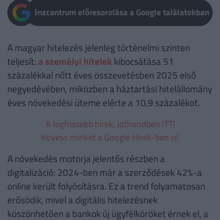
Pénzcentrum előresorolása a Google találatokban
A magyar hitelezés jelenleg történelmi szinten
teljesít:
a személyi hitelek
kibocsátása 51
százalékkal nőtt éves összevetésben 2025 első
negyedévében, miközben a háztartási hitelállomány
éves növekedési üteme elérte a 10,9 százalékot.
A legfrissebb hírek, időrendben ITT!
Kövess minket a Google Hírek-ben is!
A növekedés motorja jelentős részben a
digitalizáció: 2024-ben már a szerződések 42%-a
online került folyósításra. Ez a trend folyamatosan
erősödik, mivel a digitális hitelezésnek
köszönhetően a bankok új ügyfélköröket érnek el, a