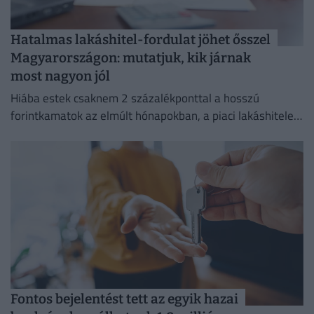
Hatalmas lakáshitel-fordulat jöhet ősszel
Magyarországon: mutatjuk, kik járnak
most nagyon jól
Hiába estek csaknem 2 százalékponttal a hosszú
forintkamatok az elmúlt hónapokban, a piaci lakáshitelek
átlagkamata egyelőre alig mozdult.
Fontos bejelentést tett az egyik hazai