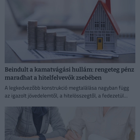
Beindult a kamatvágási hullám: rengeteg pénz
maradhat a hitelfelvevők zsebében
A legkedvezőbb konstrukció megtalálása nagyban függ
az igazolt jövedelemtől, a hitelösszegtől, a fedezetül
szolgáló ingatlan értékétől és a vállalt banki feltételektől
is.