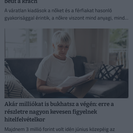
beüt a krach
A váratlan kiadások a nőket és a férfiakat hasonló
gyakorisággal érintik, a nőkre viszont mind anyagi, mind
lelki szempontból lényegesen nagyobb terhet rónak.
Akár milliókat is bukhatsz a végén: erre a
részletre nagyon kevesen figyelnek
hitelfelvételkor
Majdnem 3 millió forint volt idén június közepéig az