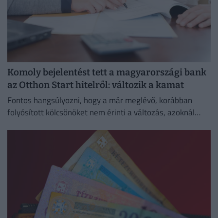
Komoly bejelentést tett a magyarországi bank
az Otthon Start hitelről: változik a kamat
Fontos hangsúlyozni, hogy a már meglévő, korábban
folyósított kölcsönöket nem érinti a változás, azoknál
megmarad a szerződésben rögzített kamat és
törlesztőrészlet.