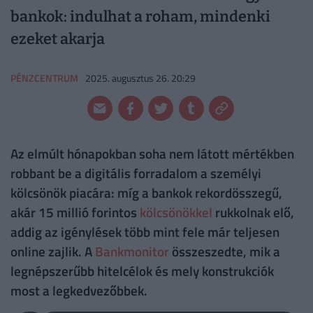
bankok: indulhat a roham, mindenki
ezeket akarja
PÉNZCENTRUM
2025. augusztus 26. 20:29
Az elmúlt hónapokban soha nem látott mértékben
robbant be a digitális forradalom a személyi
kölcsönök piacára: míg a bankok rekordösszegű,
akár 15 millió forintos
kölcsönökkel
rukkolnak elő,
addig az igénylések több mint fele már teljesen
online zajlik. A
Bankmonitor
összeszedte, mik a
legnépszerűbb hitelcélok és mely konstrukciók
most a legkedvezőbbek.