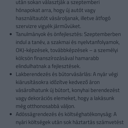
után sokan választják a szeptemberi
hónapokat arra, hogy új autót vagy
használtautót vásároljanak, illetve átfogó
szervizre vigyék járművüket.
Tanulmányok és önfejlesztés: Szeptemberben
indul a tanév, a szakmai és nyelvtanfolyamok,
OKJ-képzések, továbbképzések – a személyi
kölcsön finanszírozásával hamarabb
elindulhatnak a fejlesztések.
Lakberendezés és bútorvásárlás: A nyár végi
kiárusításokra időzítve kedvező áron
vásárolhatunk új bútort, konyhai berendezést
vagy dekorációs elemeket, hogy a lakásunk
még otthonosabbá váljon.
Adósságrendezés és költséghatékonyság: A
nyári költségek után sok háztartás számvetést