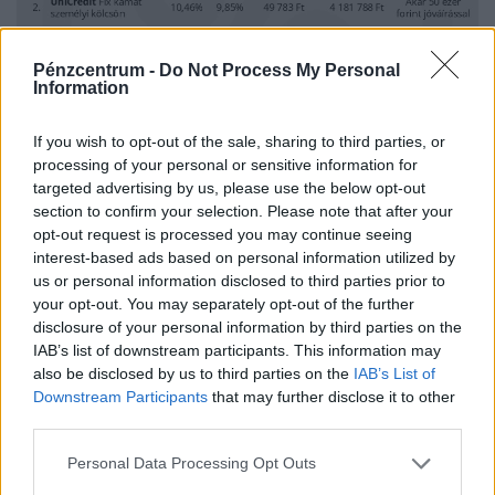
Pénzcentrum -
Do Not Process My Personal
Information
If you wish to opt-out of the sale, sharing to third parties, or
processing of your personal or sensitive information for
targeted advertising by us, please use the below opt-out
section to confirm your selection. Please note that after your
opt-out request is processed you may continue seeing
interest-based ads based on personal information utilized by
us or personal information disclosed to third parties prior to
your opt-out. You may separately opt-out of the further
A legkedvezőbb személyi hitelek. Forrás: Bankmonitor
disclosure of your personal information by third parties on the
IAB’s list of downstream participants. This information may
also be disclosed by us to third parties on the
IAB’s List of
A nagy összegű, akár 10% alatti kamatozású szabad
Downstream Participants
that may further disclose it to other
felhasználású hitelek is egyre gyakoribbak
third parties.
A nagyösszegű, szabad felhasználású hitelek a
Personal Data Processing Opt Outs
korábbiaknál is népszerűbbek, sokan nagyléptékű