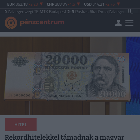
EUR
363.18
-2.23
CHF
388.84
-1.5
USD
314.21
-2.76
aegerszegi TE
|
MTK Budapest
2-3
Puskás Akadémia
|
Zalaegerszegi TE
5-2
Pak
HITEL
Rekordhitelekkel támadnak a magyar