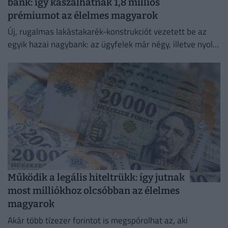
bank: így kaszálhatnak 1,8 milliós
prémiumot az élelmes magyarok
Új, rugalmas lakástakarék-konstrukciót vezetett be az
egyik hazai nagybank: az ügyfelek már négy, illetve nyolc
év elteltével is kivehetik a pénzüket előre meghatározott
hozammal.
Működik a legális hiteltrükk: így jutnak
most milliókhoz olcsóbban az élelmes
magyarok
Akár több tízezer forintot is megspórolhat az, aki