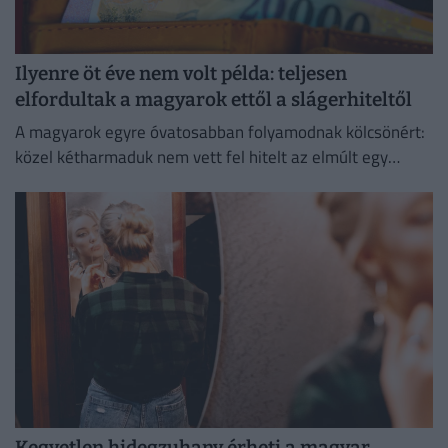
Ilyenre öt éve nem volt példa: teljesen
elfordultak a magyarok ettől a slágerhiteltől
A magyarok egyre óvatosabban folyamodnak kölcsönért:
közel kétharmaduk nem vett fel hitelt az elmúlt egy
évben
Kegyetlen hidegzuhany érheti a magyar