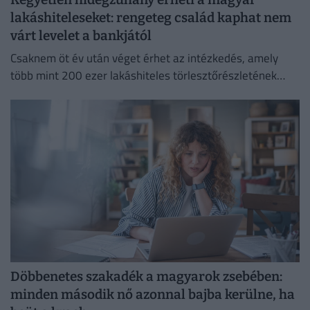
lakáshiteleseket: rengeteg család kaphat nem
várt levelet a bankjától
Csaknem öt év után véget érhet az intézkedés, amely
több mint 200 ezer lakáshiteles törlesztőrészletének
emelkedését akadályozta meg.
Döbbenetes szakadék a magyarok zsebében:
minden második nő azonnal bajba kerülne, ha