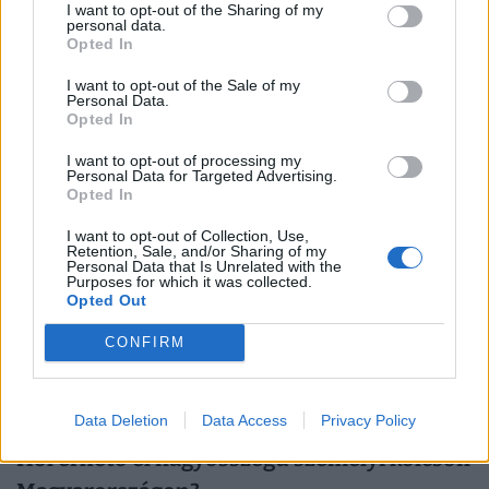
terveik, például lakásfelújításra vagy autóvásárlásra
I want to opt-out of the Sharing of my
personal data.
keresnek jelentős fedezet nélküli forrásokat. Nem
Opted In
véletlen, hogy egyre több banknál találkozhatunk a
I want to opt-out of the Sale of my
korábbi, jellemzően 8-10 milliós hitelplafon helyett
Personal Data.
Opted In
12-15 milliós maximális összeggel is. Augusztus
elejétől például a K&H Banknál is igényelhető már
I want to opt-out of processing my
Personal Data for Targeted Advertising.
15 millió forintos személyi kölcsön.
Opted In
I want to opt-out of Collection, Use,
Ráadásul egyre több pénzintézet kínál kedvezőbb
Retention, Sale, and/or Sharing of my
Personal Data that Is Unrelated with the
anyagi feltételekkel személyi hitelt. Jelenleg már öt
Purposes for which it was collected.
nagybanknál érhető el kedvező, 10% alatti
Opted Out
kamatozású fedezetlen hitel, a pontos feltételek
CONFIRM
bankonként és a vállalt jövedelmi kondícióktól
függenek.
Data Deletion
Data Access
Privacy Policy
Hol érhető el nagyösszegű személyi kölcsön