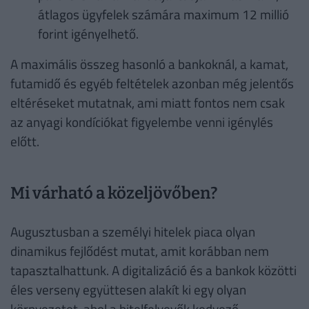
átlagos ügyfelek számára maximum 12 millió
forint igényelhető.
A maximális összeg hasonló a bankoknál, a kamat,
futamidő és egyéb feltételek azonban még jelentős
eltéréseket mutatnak, ami miatt fontos nem csak
az anyagi kondíciókat figyelembe venni igénylés
előtt.
Mi várható a közeljövőben?
Augusztusban a személyi hitelek piaca olyan
dinamikus fejlődést mutat, amit korábban nem
tapasztalhattunk. A digitalizáció és a bankok közötti
éles verseny együttesen alakít ki egy olyan
környezetet, ahol a hitelfelvevők kedvező