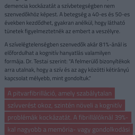
demencia kockázatát a szívbetegségben nem
szenvedőkhöz képest. A betegség a 40-es és 50-es
években kezdődhet, gyakran anélkül, hogy látható
tünetek figyelmeztetnék az embert a veszélyre.
A szívelégtelenségben szenvedők akár 81%-ánál is
előfordulhat a kognitív hanyatlás valamilyen
formája. Dr. Testai szerint: "A felmerülő bizonyítékok
arra utalnak, hogy a szív és az agy közötti kétirányú
kapcsolat mélyebb, mint gondoltuk."
A pitvarfibrilláció, amely szabálytalan
szívverést okoz, szintén növeli a kognitív
problémák kockázatát. A fibrillálóknál 39%-
kal nagyobb a memória- vagy gondolkodási