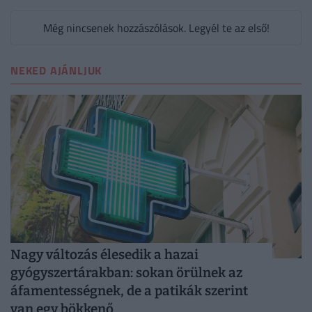
Még nincsenek hozzászólások. Legyél te az első!
NEKED AJÁNLJUK
Nagy változás élesedik a hazai
gyógyszertárakban: sokan örülnek az
áfamentességnek, de a patikák szerint
van egy bökkenő