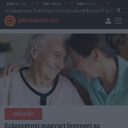
EUR
363.18
-2.23
CHF
388.84
-1.5
USD
314.21
-2.76
gerszegi TE
5-2
Paksi FC
|
Ferencváros
0-0
Vasas FC
|
Győri ETO FC
4-0
Nyíreg
EGÉSZSÉG
Százezernyi magyart fenyeget az