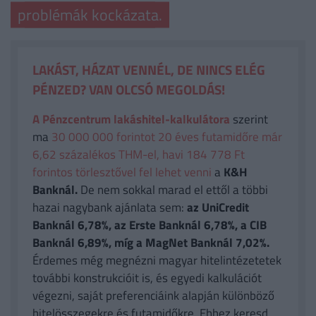
problémák kockázata.
LAKÁST, HÁZAT VENNÉL, DE NINCS ELÉG
PÉNZED? VAN OLCSÓ MEGOLDÁS!
A Pénzcentrum lakáshitel-kalkulátora
szerint
ma
30 000 000 forintot 20 éves futamidőre már
6,62 százalékos THM-el, havi 184 778 Ft
forintos törlesztővel fel lehet venni
a
K&H
Banknál.
De nem sokkal marad el ettől a többi
hazai nagybank ajánlata sem:
az UniCredit
Banknál 6,78%, az Erste Banknál 6,78%, a CIB
Banknál 6,89%, míg a MagNet Banknál 7,02%.
Érdemes még megnézni magyar hitelintézetetek
további konstrukcióit is, és egyedi kalkulációt
végezni, saját preferenciáink alapján különböző
hitelösszegekre és futamidőkre. Ehhez keresd