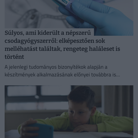
Súlyos, ami kiderült a népszerű
csodagyógyszerről: elképesztően sok
melléhatást találtak, rengeteg haláleset is
történt
A jelenlegi tudományos bizonyítékok alapján a
készítmények alkalmazásának előnyei továbbra is
felülmúlják a kockázatokat.