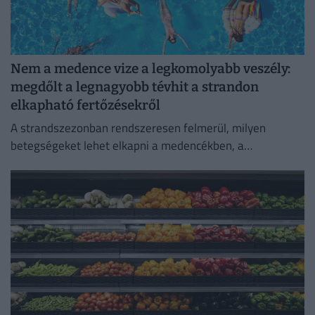
Nem a medence vize a legkomolyabb veszély:
megdőlt a legnagyobb tévhit a strandon
elkapható fertőzésekről
A strandszezonban rendszeresen felmerül, milyen
betegségeket lehet elkapni a medencékben, a
termálfürdőkben vagy a természetes vizekben.