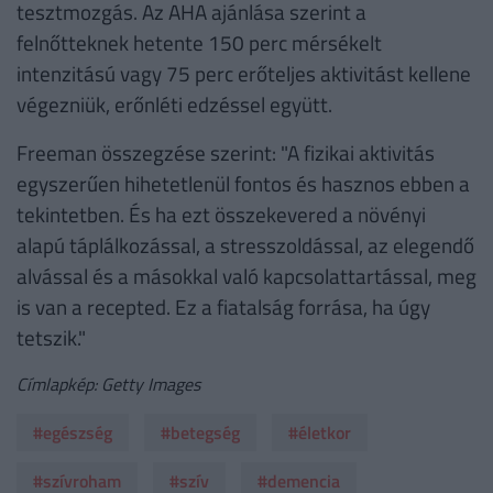
tesztmozgás. Az AHA ajánlása szerint a
felnőtteknek hetente 150 perc mérsékelt
intenzitású vagy 75 perc erőteljes aktivitást kellene
végezniük, erőnléti edzéssel együtt.
Freeman összegzése szerint: "A fizikai aktivitás
egyszerűen hihetetlenül fontos és hasznos ebben a
tekintetben. És ha ezt összekevered a növényi
alapú táplálkozással, a stresszoldással, az elegendő
alvással és a másokkal való kapcsolattartással, meg
is van a recepted. Ez a fiatalság forrása, ha úgy
tetszik."
Címlapkép: Getty Images
#egészség
#betegség
#életkor
#szívroham
#szív
#demencia