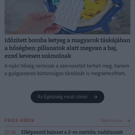
Időzített bomba ketyeg a magyarok táskájában
a hőségben: pillanatok alatt megvan a baj,
ezzel kevesen számolnak
A nyári hőség nemcsak a szervezetet terheli meg, hanem
a gyógyszerek biztonságos tárolását is megnehezítheti.
Az Egészség rovat cikkei
FRISS HÍREK
Több friss hír
12:36
Elképesztő baleset a 2-es metrón: vaddisznót