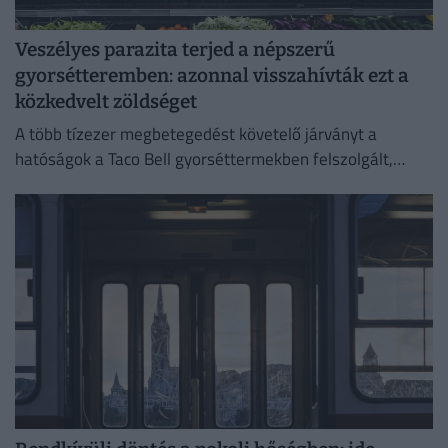
Veszélyes parazita terjed a népszerű
gyorsétteremben: azonnal visszahívták ezt a
közkedvelt zöldséget
A több tízezer megbetegedést követelő járványt a
hatóságok a Taco Bell gyorséttermekben felszolgált,
Közép-Mexikóból származó jégsalátával hozták
összefüggésbe.