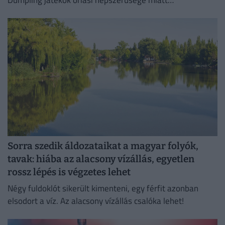
Dumpling játékok óriási népszerűsége miatt
elárasztották a piacot az olcsó és rendkívül veszélyes
hamisítványok.
Sorra szedik áldozataikat a magyar folyók,
tavak: hiába az alacsony vízállás, egyetlen
rossz lépés is végzetes lehet
Négy fuldoklót sikerült kimenteni, egy férfit azonban
elsodort a víz. Az alacsony vízállás csalóka lehet!