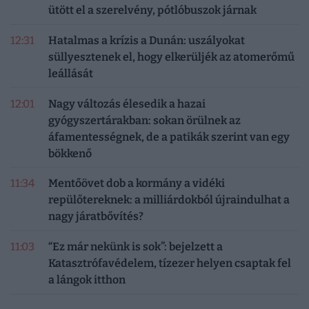
ütött el a szerelvény, pótlóbuszok járnak
12:31
Hatalmas a krízis a Dunán: uszályokat
süllyesztenek el, hogy elkerüljék az atomerőmű
leállását
12:01
Nagy változás élesedik a hazai
gyógyszertárakban: sokan örülnek az
áfamentességnek, de a patikák szerint van egy
bökkenő
11:34
Mentőövet dob a kormány a vidéki
repülőtereknek: a milliárdokból újraindulhat a
nagy járatbővítés?
11:03
“Ez már nekünk is sok”: bejelzett a
Katasztrófavédelem, tízezer helyen csaptak fel
a lángok itthon