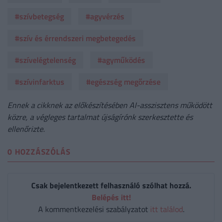
#szívbetegség
#agyvérzés
#szív és érrendszeri megbetegedés
#szívelégtelenség
#agyműködés
#szívinfarktus
#egészség megőrzése
Ennek a cikknek az előkészítésében AI-asszisztens működött
közre, a végleges tartalmat újságírónk szerkesztette és
ellenőrizte.
0 HOZZÁSZÓLÁS
Csak bejelentkezett felhasználó szólhat hozzá.
Belépés itt!
A kommentkezelési szabályzatot
itt találod
.