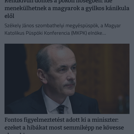
Rendkívüli döntés a pokoli hőségben: ide
menekülhetnek a magyarok a gyilkos kánikula
elől
Székely János szombathelyi megyéspüspök, a Magyar
Katolikus Püspöki Konferencia (MKPK) elnöke
megismételte korábbi felhívását, amelyben a templomok
megnyitását kérte a nap legmelegebb óráiban
Fontos figyelmeztetést adott ki a miniszter:
ezeket a hibákat most semmiképp ne kövesse