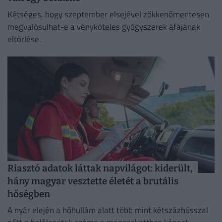
Kétséges, hogy szeptember elsejével zökkenőmentesen
megvalósulhat-e a vényköteles gyógyszerek áfájának
eltörlése.
Riasztó adatok láttak napvilágot: kiderült,
hány magyar vesztette életét a brutális
hőségben
A nyár elején a hőhullám alatt több mint kétszázhússzal