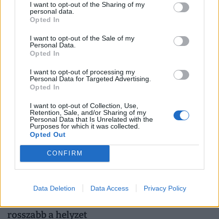
I want to opt-out of the Sharing of my
a hőségriadó alatt: azonnal állj le vele, ha jót
personal data.
akarsz
Opted In
Összegyűjtöttük, mit mutatnak a legfrissebb kutatások:
I want to opt-out of the Sale of my
Personal Data.
amikor hőség van, kerüljük-e a szaunát, vagy éppen
Opted In
ellenkezőleg.
I want to opt-out of processing my
Personal Data for Targeted Advertising.
Opted In
I want to opt-out of Collection, Use,
Retention, Sale, and/or Sharing of my
Personal Data that Is Unrelated with the
Purposes for which it was collected.
Opted Out
CONFIRM
Csendes gyilkos szedi áldozatait
Data Deletion
Data Access
Privacy Policy
Magyarországon: alig három uniós országban
rosszabb a helyzet