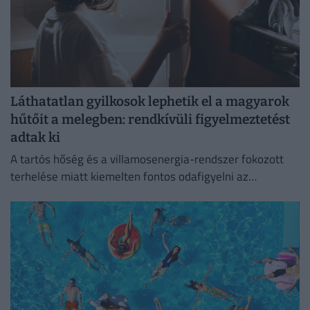
Láthatatlan gyilkosok lephetik el a magyarok
hűtőit a melegben: rendkívüli figyelmeztetést
adtak ki
A tartós hőség és a villamosenergia-rendszer fokozott
terhelése miatt kiemelten fontos odafigyelni az
élelmiszerek megfelelő tárolására.