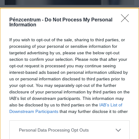
Erre senki sem számított: már hetekkel
korábban jelezhetik a következő világjárványt
Pénzcentrum -
Do Not Process My Personal
Information
a repülőgépek
A repülőgépek szennyvizének vizsgálata hetekkel
If you wish to opt-out of the sale, sharing to third parties, or
korábban képes felismerni a terjedő kórokozókat, mint a
processing of your personal or sensitive information for
hagyományos globális járványügyi megfigyelési
targeted advertising by us, please use the below opt-out
módszerek.
section to confirm your selection. Please note that after your
opt-out request is processed you may continue seeing
interest-based ads based on personal information utilized by
us or personal information disclosed to third parties prior to
your opt-out. You may separately opt-out of the further
disclosure of your personal information by third parties on the
IAB’s list of downstream participants. This information may
also be disclosed by us to third parties on the
IAB’s List of
Downstream Participants
that may further disclose it to other
third parties.
Personal Data Processing Opt Outs
Kegyetlenül pórul járhat, aki ezzel próbálkozik