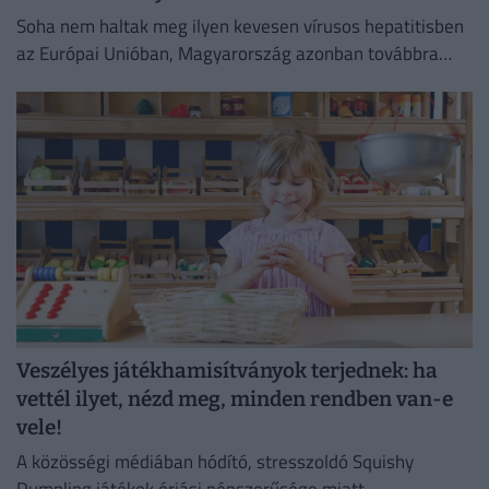
Soha nem haltak meg ilyen kevesen vírusos hepatitisben
az Európai Unióban, Magyarország azonban továbbra
sem tartozik a legjobban teljesítő országok közé.
Veszélyes játékhamisítványok terjednek: ha
vettél ilyet, nézd meg, minden rendben van-e
vele!
A közösségi médiában hódító, stresszoldó Squishy