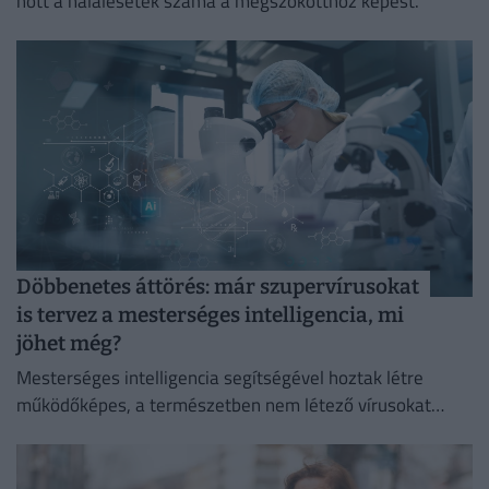
nőtt a halálesetek száma a megszokotthoz képest.
Döbbenetes áttörés: már szupervírusokat
is tervez a mesterséges intelligencia, mi
jöhet még?
Mesterséges intelligencia segítségével hoztak létre
működőképes, a természetben nem létező vírusokat
amerikai kutatók.