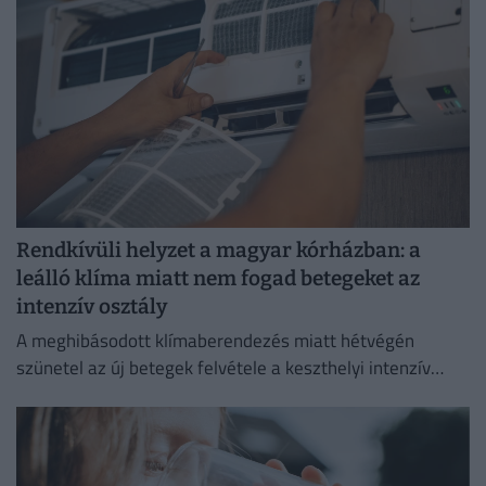
Rendkívüli helyzet a magyar kórházban: a
leálló klíma miatt nem fogad betegeket az
intenzív osztály
A meghibásodott klímaberendezés miatt hétvégén
szünetel az új betegek felvétele a keszthelyi intenzív
osztályon.