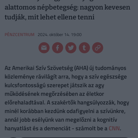
alattomos népbetegség: nagyon kevesen
tudják, mit lehet ellene tenni
PÉNZCENTRUM
2024. október 14. 19:00
Az Amerikai Szív Szövetség (AHA) új tudományos
közleménye rávilágít arra, hogy a szív egészsége
kulcsfontosságú szerepet játszik az agy
működésének megőrzésében az életkor
előrehaladtával. A szakértők hangsúlyozzák, hogy
minél korábban kezdünk odafigyelni a szívünkre,
annál jobb esélyünk van megelőzni a kognitív
hanyatlást és a demenciát - számolt be a
CNN
.