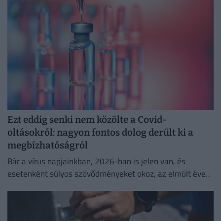
Ezt eddig senki nem közölte a Covid-
oltásokról: nagyon fontos dolog derült ki a
megbízhatóságról
Bár a vírus napjainkban, 2026-ban is jelen van, és
esetenként súlyos szövődményeket okoz, az elmúlt évek
adatai egyértelműen igazolják a vakcinák
biztonságosságát.