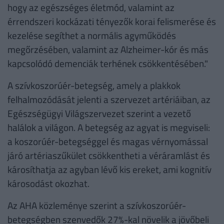
hogy az egészséges életmód, valamint az
érrendszeri kockázati tényezők korai felismerése és
kezelése segíthet a normális agyműködés
megőrzésében, valamint az Alzheimer-kór és más
kapcsolódó demenciák terhének csökkentésében."
A szívkoszorúér-betegség, amely a plakkok
felhalmozódását jelenti a szervezet artériáiban, az
Egészségügyi Világszervezet szerint a vezető
halálok a világon. A betegség az agyat is megviseli:
a koszorúér-betegséggel és magas vérnyomással
járó artériaszűkület csökkentheti a véráramlást és
károsíthatja az agyban lévő kis ereket, ami kognitív
károsodást okozhat.
Az AHA közleménye szerint a szívkoszorúér-
betegségben szenvedők 27%-kal növelik a jövőbeli