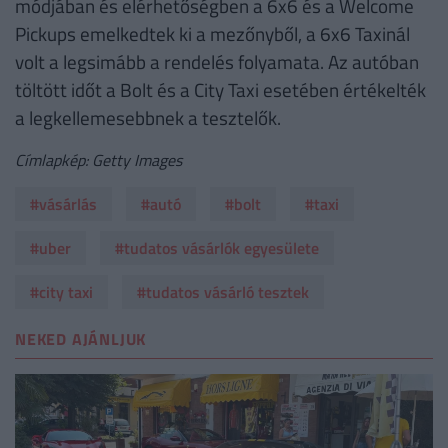
módjában és elérhetőségben a 6x6 és a Welcome
Pickups emelkedtek ki a mezőnyből, a 6x6 Taxinál
volt a legsimább a rendelés folyamata. Az autóban
töltött időt a Bolt és a City Taxi esetében értékelték
a legkellemesebbnek a tesztelők.
Címlapkép: Getty Images
#vásárlás
#autó
#bolt
#taxi
#uber
#tudatos vásárlók egyesülete
#city taxi
#tudatos vásárló tesztek
NEKED AJÁNLJUK