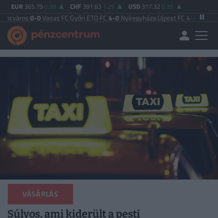
EUR
365.79
0.38
CHF
391.63
1.29
USD
317.32
0.35
-0
Vasas FC
|
Győri ETO FC
4-0
Nyíregyháza
|
Újpest FC
4-2
Debreceni VSC
|
Bud
VÁSÁRLÁS
Súlyos, ami kiderült a pesti