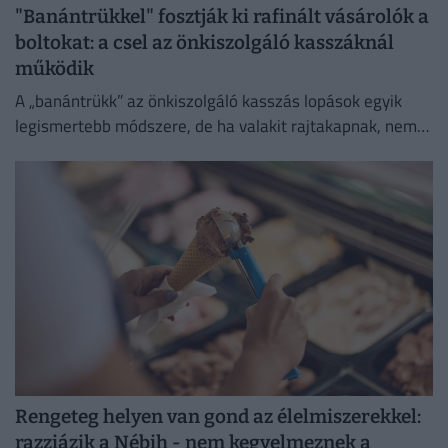
"Banántrükkel" fosztják ki rafinált vásárolók a
boltokat: a csel az önkiszolgáló kasszáknál
működik
A „banántrükk” az önkiszolgáló kasszás lopások egyik
legismertebb módszere, de ha valakit rajtakapnak, nem
lesz boldog.
Rengeteg helyen van gond az élelmiszerekkel:
razziázik a Nébih - nem kegyelmeznek a