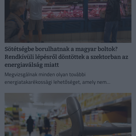
Sötétségbe borulhatnak a magyar boltok?
Rendkívüli lépésről döntöttek a szektorban az
energiaválság miatt
Megvizsgálnak minden olyan további
energiatakarékossági lehetőséget, amely nem
veszélyezteti az üzletmenet folytonosságát és a vásárlók
zökkenőmentes kiszolgálását.