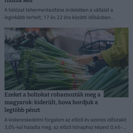
tudnia kell
A hálózat tehermentesítése érdekében a vállalat a
leginkább terhelt, 17 és 22 óra közötti idősávban
minimalizálja az áramfogyasztását.
Ezeket a boltokat rohamozták meg a
magyarok: kiderült, hova hordjuk a
legtöbb pénzt
A kiskereskedelmi forgalom az előző év azonos időszakit
3,0%-kal haladta meg, az előző hónaphoz képest 0,4%-