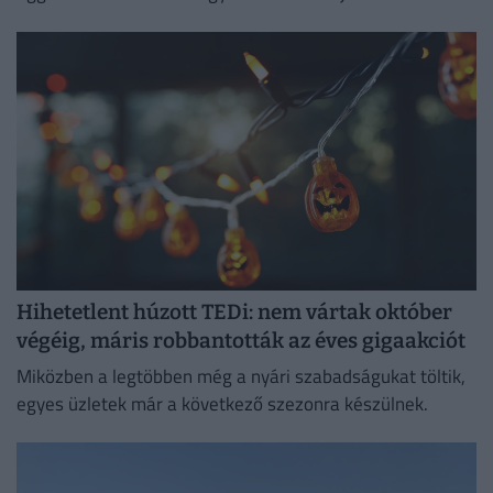
keleti feszültségek, miközben az Európai Unió új
vámokról is döntött.
Hihetetlent húzott TEDi: nem vártak október
végéig, máris robbantották az éves gigaakciót
Miközben a legtöbben még a nyári szabadságukat töltik,
egyes üzletek már a következő szezonra készülnek.