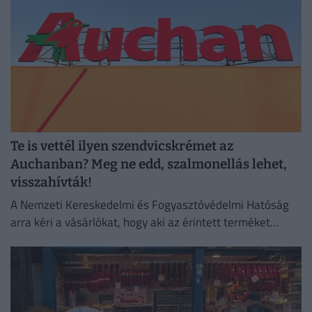
Te is vettél ilyen szendvicskrémet az
Auchanban? Meg ne edd, szalmonellás lehet,
visszahívták!
A Nemzeti Kereskedelmi és Fogyasztóvédelmi Hatóság
arra kéri a vásárlókat, hogy aki az érintett terméket
megvette, semmiképpen ne fogyassza el.