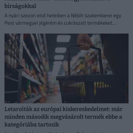
bírságokkal
A nyári szezon első heteiben a Nébih szakemberei egy
Pest vármegyei jégkrém és cukrászati termékeket
előállító létesítménnyel szemben eljárást indítottak.
Letarolták az európai kiskereskedelmet: már
minden második megvásárolt termék ebbe a
kategóriába tartozik