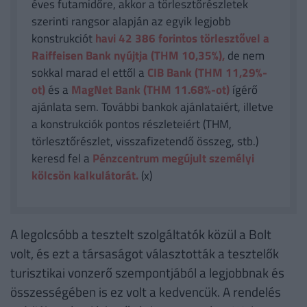
éves futamidőre, akkor a törlesztőrészletek
szerinti rangsor alapján az egyik legjobb
konstrukciót
havi 42 386
forintos törlesztővel a
Raiffeisen Bank nyújtja (THM 10,35%),
de nem
sokkal marad el ettől a
CIB Bank (THM 11,29%-
ot)
és a
MagNet Bank (THM 11.68%-ot)
ígérő
ajánlata sem. További bankok ajánlataiért, illetve
a konstrukciók pontos részleteiért (THM,
törlesztőrészlet, visszafizetendő összeg, stb.)
keresd fel a
Pénzcentrum megújult személyi
kölcsön kalkulátorát.
(x)
A legolcsóbb a tesztelt szolgáltatók közül a Bolt
volt, és ezt a társaságot választották a tesztelők
turisztikai vonzerő szempontjából a legjobbnak és
összességében is ez volt a kedvencük. A rendelés