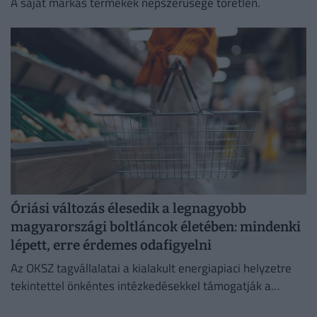
A saját márkás termékek népszerűsége töretlen.
Óriási változás élesedik a legnagyobb
magyarországi boltláncok életében: mindenki
lépett, erre érdemes odafigyelni
Az OKSZ tagvállalatai a kialakult energiapiaci helyzetre
tekintettel önkéntes intézkedésekkel támogatják a
magyar villamosenergia-rendszer stabil és biztonságos