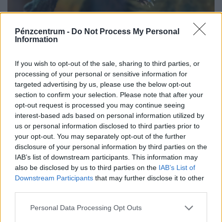
Pénzcentrum -
Do Not Process My Personal
Mennyi egy ékszerteknős ára 2026-ban,
Information
mennyibe kerül a tartása? Minden válasz egy
helyen
If you wish to opt-out of the sale, sharing to third parties, or
processing of your personal or sensitive information for
Az ékszerteknős sokszor olcsón beszerezhető, de a
targeted advertising by us, please use the below opt-out
tartása az első évben akár több százezer forintos kiadás
section to confirm your selection. Please note that after your
is lehet. Mutatjuk, miből áll össze a teknőstartás
opt-out request is processed you may continue seeing
költsége!
interest-based ads based on personal information utilized by
us or personal information disclosed to third parties prior to
your opt-out. You may separately opt-out of the further
disclosure of your personal information by third parties on the
IAB’s list of downstream participants. This information may
also be disclosed by us to third parties on the
IAB’s List of
Downstream Participants
that may further disclose it to other
third parties.
Personal Data Processing Opt Outs