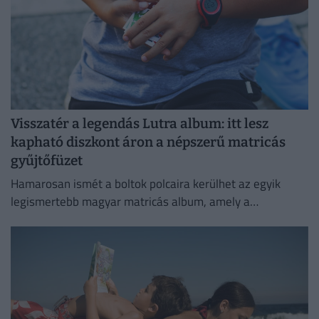
Visszatér a legendás Lutra album: itt lesz
kapható diszkont áron a népszerű matricás
gyűjtőfüzet
Hamarosan ismét a boltok polcaira kerülhet az egyik
legismertebb magyar matricás album, amely a
kilencvenes évek elején gyerekek ezreinek szerzett
felejthetetlen élményeket.