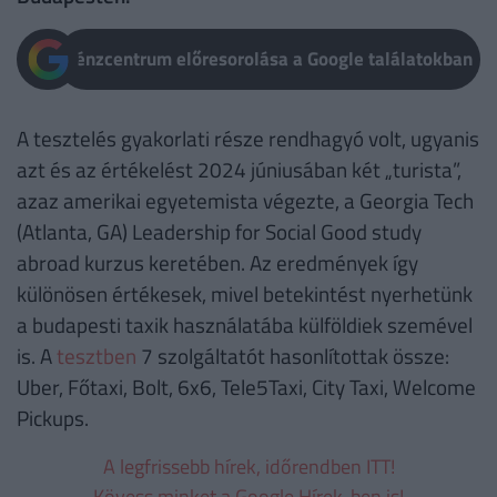
Pénzcentrum előresorolása a Google találatokban
A tesztelés gyakorlati része rendhagyó volt, ugyanis
azt és az értékelést 2024 júniusában két „turista”,
azaz amerikai egyetemista végezte, a Georgia Tech
(Atlanta, GA) Leadership for Social Good study
abroad kurzus keretében. Az eredmények így
különösen értékesek, mivel betekintést nyerhetünk
a budapesti taxik használatába külföldiek szemével
is. A
tesztben
7 szolgáltatót hasonlítottak össze:
Uber, Főtaxi, Bolt, 6x6, Tele5Taxi, City Taxi, Welcome
Pickups.
A legfrissebb hírek, időrendben ITT!
Kövess minket a Google Hírek-ben is!