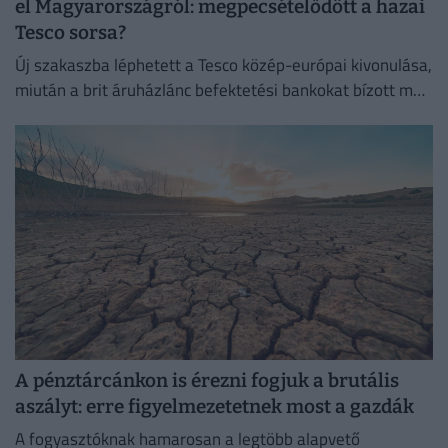
el Magyarországról: megpecsételődött a hazai
Tesco sorsa?
Új szakaszba léphetett a Tesco közép-európai kivonulása,
miután a brit áruházlánc befektetési bankokat bízott meg
az értékesítés előkészítésével.
A pénztárcánkon is érezni fogjuk a brutális
aszályt: erre figyelmezetetnek most a gazdák
A fogyasztóknak hamarosan a legtöbb alapvető