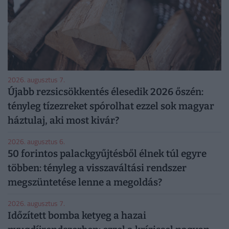
2026. augusztus 7.
Újabb rezsicsökkentés élesedik 2026 őszén:
tényleg tízezreket spórolhat ezzel sok magyar
háztulaj, aki most kivár?
2026. augusztus 6.
50 forintos palackgyűjtésből élnek túl egyre
többen: tényleg a visszaváltási rendszer
megszüntetése lenne a megoldás?
2026. augusztus 7.
Időzített bomba ketyeg a hazai