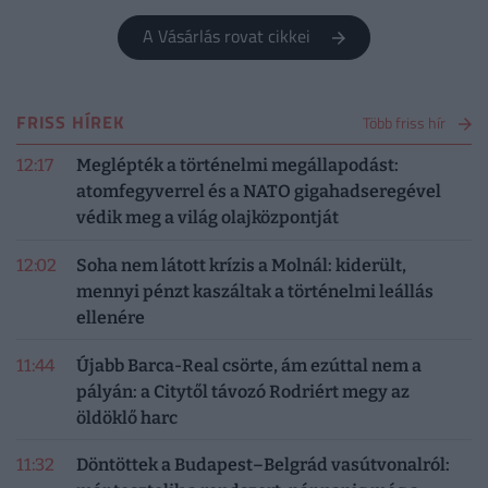
működését.
A Vásárlás rovat cikkei
FRISS HÍREK
Több friss hír
12:17
Meglépték a történelmi megállapodást:
atomfegyverrel és a NATO gigahadseregével
védik meg a világ olajközpontját
12:02
Soha nem látott krízis a Molnál: kiderült,
mennyi pénzt kaszáltak a történelmi leállás
ellenére
11:44
Újabb Barca-Real csörte, ám ezúttal nem a
pályán: a Citytől távozó Rodriért megy az
öldöklő harc
11:32
Döntöttek a Budapest–Belgrád vasútvonalról: