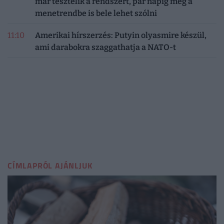
már tesztelik a rendszert, pár napig még a
menetrendbe is bele lehet szólni
11:10
Amerikai hírszerzés: Putyin olyasmire készül,
ami darabokra szaggathatja a NATO-t
CÍMLAPRÓL AJÁNLJUK