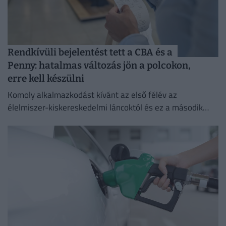
Rendkívüli bejelentést tett a CBA és a
Penny: hatalmas változás jön a polcokon,
erre kell készülni
Komoly alkalmazkodást kívánt az első félév az
élelmiszer-kiskereskedelmi láncoktól és ez a második
félévben is így marad.