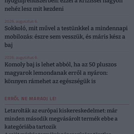
nyugdíjrendszerben: ezzel a krízissel nagyon
nehéz lesz mit kezdeni
2026. augusztus 6.
Sokkoló, mit művel a testünkkel a mindennapi
mobilozás: észre sem vesszük, és máris kész a
baj
2026. augusztus 6.
Komoly baj is lehet abból, ha az 50 pluszos
magyarok lemondanak erről a nyáron:
könnyen rámehet az egészségük is
ERRŐL NE MARADJ LE!
Letarolták az európai kiskereskedelmet: már
minden második megvásárolt termék ebbe a
kategóriába tartozik