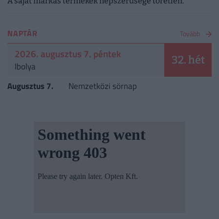
A saját márkás termékek népszerűsége töretlen.
NAPTÁR
Tovább
2026. augusztus 7. péntek
32. hét
Ibolya
Augusztus 7.
Nemzetközi sörnap