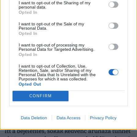
I want to opt-out of the Sharing of my
personal data.
Azonnali riasztást adtak ki a népszerű magyar
Opted In
boltlánc termékére: ha te is ilyet vettél,
azonnal hagyd abba a használatát
I want to opt-out of the Sale of my
Personal Data.
A Nemzeti Kereskedelmi és Fogyasztóvédelmi Hatóság
Opted In
(NKFH) termékvisszahívásra figyelmeztet.
I want to opt-out of processing my
Personal Data for Targeted Advertising.
Opted In
I want to opt-out of Collection, Use,
Retention, Sale, and/or Sharing of my
Personal Data that Is Unrelated with the
Purposes for which it was collected.
Opted Out
CONFIRM
Data Deletion
Data Access
Privacy Policy
Itt a bejelentés, sokak kedvenc áruháza tűnhet