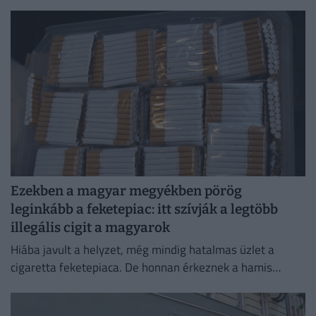
kal mérséklődött
Ezekben a magyar megyékben pörög
leginkább a feketepiac: itt szívják a legtöbb
illegális cigit a magyarok
Hiába javult a helyzet, még mindig hatalmas üzlet a
cigaretta feketepiaca. De honnan érkeznek a hamis
cigaretták Magyarországra, és hol a legnagyobb a
feketepiac?