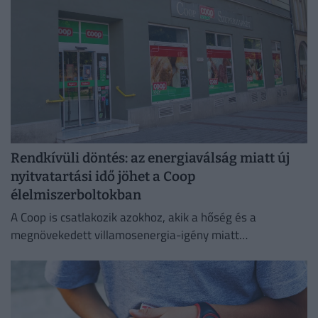
Rendkívüli döntés: az energiaválság miatt új
nyitvatartási idő jöhet a Coop
élelmiszerboltokban
A Coop is csatlakozik azokhoz, akik a hőség és a
megnövekedett villamosenergia-igény miatt
energiatakarékossági intézkedéseket vezetnek be.