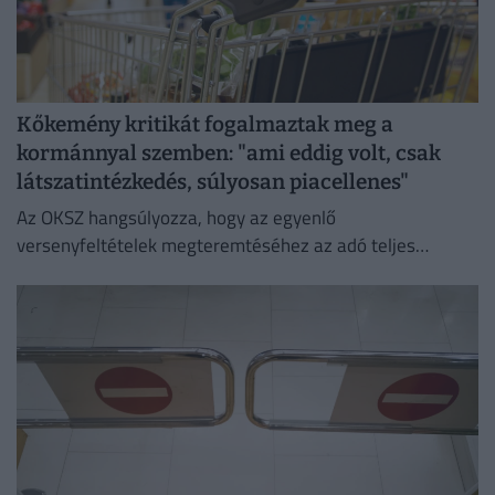
Kőkemény kritikát fogalmaztak meg a
kormánnyal szemben: "ami eddig volt, csak
látszatintézkedés, súlyosan piacellenes"
Az OKSZ hangsúlyozza, hogy az egyenlő
versenyfeltételek megteremtéséhez az adó teljes
megszüntetése az egyetlen érdemi megoldás.