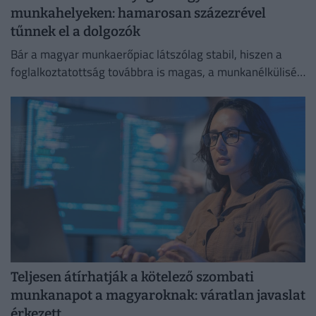
munkahelyeken: hamarosan százezrével
tűnnek el a dolgozók
Bár a magyar munkaerőpiac látszólag stabil, hiszen a
foglalkoztatottság továbbra is magas, a munkanélküliség
pedig nem emelkedik drámai mértékben.
Teljesen átírhatják a kötelező szombati
munkanapot a magyaroknak: váratlan javaslat
érkezett