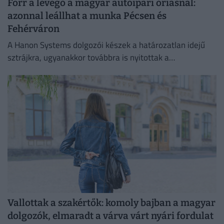
Forr a levegő a magyar autóipari óriásnál:
azonnal leállhat a munka Pécsen és
Fehérváron
A Hanon Systems dolgozói készek a határozatlan idejű
sztrájkra, ugyanakkor továbbra is nyitottak a
megállapodásra.
Vallottak a szakértők: komoly bajban a magyar
dolgozók, elmaradt a várva várt nyári fordulat