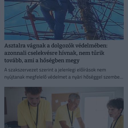
Asztalra vágnak a dolgozók védelmében:
azonnali cselekvésre hívnak, nem tűrik
tovább, ami a hőségben megy
A szakszervezet szerint a jelenlegi előírások nem
nyújtanak megfelelő védelmet a nyári hőséggel szemben,
ezért aláírásgyűjtést indítottak a dolgozók egészségének
védelmében.