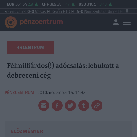
EUR
364.64
2.9
CHF
389.38
1.47
USD
316.51
3.43
áros
0-0
Vasas FC
|
Győri ETO FC
4-0
Nyíregyháza
|
Újpest FC
4-2
Debreceni V
HRCENTRUM
Félmilliárdos(!) adócsalás: lebukott a
debreceni cég
PÉNZCENTRUM
2010. november 15. 11:32
ELŐZMÉNYEK