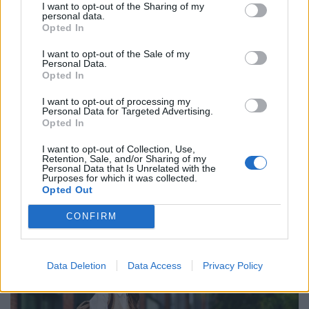
I want to opt-out of the Sharing of my
personal data.
Opted In
I want to opt-out of the Sale of my
Personal Data.
Opted In
I want to opt-out of processing my
Personal Data for Targeted Advertising.
Opted In
El vannak tévedve a mai diákok? Sokan már
I want to opt-out of Collection, Use,
csak így hajlandók dolgozni: elképesztő,
Retention, Sale, and/or Sharing of my
Personal Data that Is Unrelated with the
milyen elvárásaik vannak
Purposes for which it was collected.
Opted Out
A diákok által legfontosabbnak tartott készségek között
továbbra is a kommunikáció, a problémamegoldás és a
CONFIRM
kritikus gondolkodás vezet.
Data Deletion
Data Access
Privacy Policy