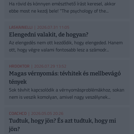
Ha rövid és könnyen emészthető írást keresel, akkor
ebbe most ne kezdj bele! "The psychology of the...
LASKAINELLI
| 2026.07.31 11:05
Elengedni valakit, de hogyan?
Az elengedés nem ott kezdődik, hogy elengeded. Hanem
ott, hogy végre valami fontosabb lesz a számodr...
HRDOKTOR
| 2026.07.29 13:52
Magas vérnyomás: tévhitek és mellbevágó
tények
Sok tévhit kapcsolódik a vérnyomásproblémákhoz, sokan
nem is veszik komolyan, amivel nagy veszélynek...
COACHCO
| 2026.05.05 20:26
Tudtuk, hogy jön? És azt tudtuk, hogy mi
jön?