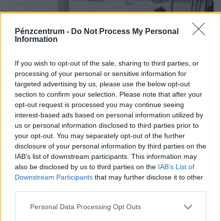
Pénzcentrum -
Do Not Process My Personal
Information
If you wish to opt-out of the sale, sharing to third parties, or
processing of your personal or sensitive information for
targeted advertising by us, please use the below opt-out
section to confirm your selection. Please note that after your
opt-out request is processed you may continue seeing
interest-based ads based on personal information utilized by
Így dolgoznak home officeból az élelmesek,
us or personal information disclosed to third parties prior to
miközben utazgatnak: itt a TOP10 úticél, ahol
your opt-out. You may separately opt-out of the further
disclosure of your personal information by third parties on the
ezt legkönnyebben megteheted
IAB’s list of downstream participants. This information may
Az IWG kutatása szerint a helyfüggetlen munkavégzés a
also be disclosed by us to third parties on the
IAB’s List of
válaszadók 90%-ánál javította a munka és a magánélet
Downstream Participants
that may further disclose it to other
egyensúlyát, míg 80%-uk produktívabbnak érzi magát.
third parties.
Personal Data Processing Opt Outs