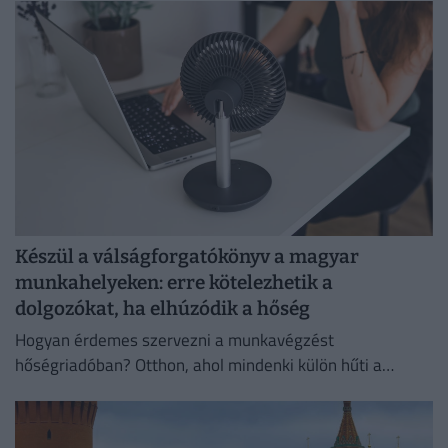
Készül a válságforgatókönyv a magyar
munkahelyeken: erre kötelezhetik a
dolgozókat, ha elhúzódik a hőség
Hogyan érdemes szervezni a munkavégzést
hőségriadóban? Otthon, ahol mindenki külön hűti a
lakását, vagy egy korszerű, energiahatékony
irodaházban, ahol a hűtés központilag működik.