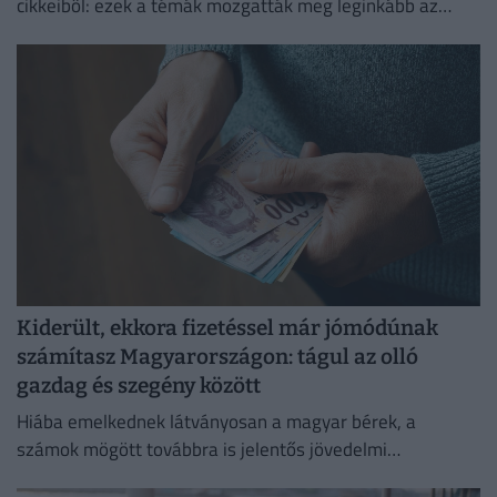
cikkeiből: ezek a témák mozgatták meg leginkább az
olvasókat.
Kiderült, ekkora fizetéssel már jómódúnak
számítasz Magyarországon: tágul az olló
gazdag és szegény között
Hiába emelkednek látványosan a magyar bérek, a
számok mögött továbbra is jelentős jövedelmi
különbségek húzódnak meg.