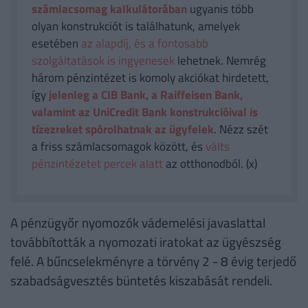
számlacsomag kalkulátorában
ugyanis több
olyan konstrukciót is találhatunk, amelyek
esetében
az alapdíj, és a fontosabb
szolgáltatások is ingyenesek
lehetnek. Nemrég
három pénzintézet is komoly akciókat hirdetett,
így
jelenleg a CIB Bank, a Raiffeisen Bank,
valamint az UniCredit Bank konstrukcióival is
tízezreket spórolhatnak az ügyfelek
. Nézz szét
a friss számlacsomagok között, és
válts
pénzintézetet percek alatt
az otthonodból. (x)
A pénzügyőr nyomozók vádemelési javaslattal
továbbították a nyomozati iratokat az ügyészség
felé. A bűncselekményre a törvény 2 - 8 évig terjedő
szabadságvesztés büntetés kiszabását rendeli.