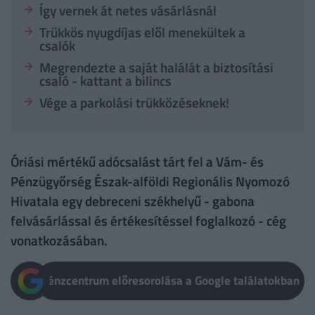
Így vernek át netes vásárlásnál
Trükkös nyugdíjas elől menekültek a
csalók
Megrendezte a saját halálát a biztosítási
csaló - kattant a bilincs
Vége a parkolási trükközéseknek!
Óriási mértékű adócsalást tárt fel a Vám- és
Pénzügyőrség Észak-alföldi Regionális Nyomozó
Hivatala egy debreceni székhelyű - gabona
felvásárlással és értékesítéssel foglalkozó - cég
vonatkozásában.
Pénzcentrum előresorolása a Google találatokban