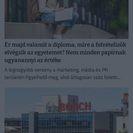
Ér majd valamit a diploma, mire a felvételizők
elvégzik az egyetemet? Nem minden papírnak
ugyanannyi az értéke
A legnagyobb verseny a marketing, média és PR
területén figyelhető meg, ahol átlagosan száz feletti
jelentkező juthat egy pályakezdő állásra.