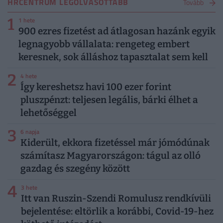
HRCENTRUM LEGOLVASOTTABB
Tovább
1
1 hete
900 ezres fizetést ad átlagosan hazánk egyik
legnagyobb vállalata: rengeteg embert
keresnek, sok álláshoz tapasztalat sem kell
2
4 hete
Így kereshetsz havi 100 ezer forint
pluszpénzt: teljesen legális, bárki élhet a
lehetőséggel
3
6 napja
Kiderült, ekkora fizetéssel már jómódúnak
számítasz Magyarországon: tágul az olló
gazdag és szegény között
4
3 hete
Itt van Ruszin-Szendi Romulusz rendkívüli
bejelentése: eltörlik a korábbi, Covid-19-hez