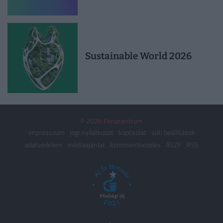
Sustainable World 2026
© 2026 Pénzcentrum
impresszum
jogi nyilatkozat
kapcsolat
süti beállítások
adatvédelem
médiaajánlat
kommentkezelés
ÁSZF
RSS