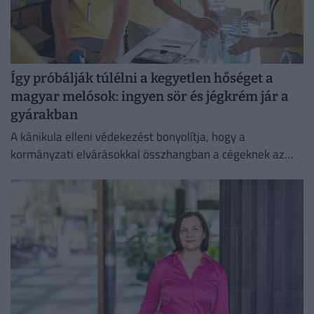
Így próbálják túlélni a kegyetlen hőséget a
magyar melósok: ingyen sör és jégkrém jár a
gyárakban
A kánikula elleni védekezést bonyolítja, hogy a
kormányzati elvárásokkal összhangban a cégeknek az
energiafogyasztásukat is mérsékelniük kell.