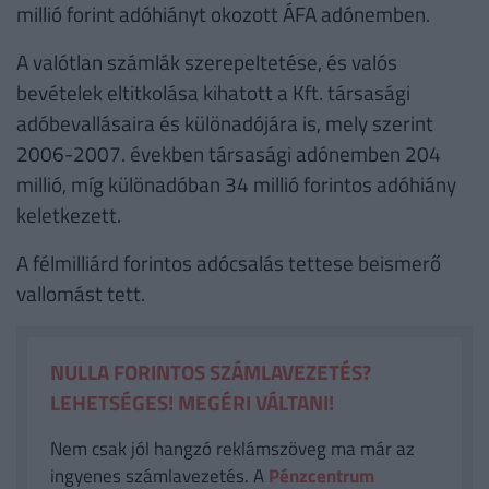
millió forint adóhiányt okozott ÁFA adónemben.
A valótlan számlák szerepeltetése, és valós
bevételek eltitkolása kihatott a Kft. társasági
adóbevallásaira és különadójára is, mely szerint
2006-2007. években társasági adónemben 204
millió, míg különadóban 34 millió forintos adóhiány
keletkezett.
A félmilliárd forintos adócsalás tettese beismerő
vallomást tett.
NULLA FORINTOS SZÁMLAVEZETÉS?
LEHETSÉGES! MEGÉRI VÁLTANI!
Nem csak jól hangzó reklámszöveg ma már az
ingyenes számlavezetés. A
Pénzcentrum