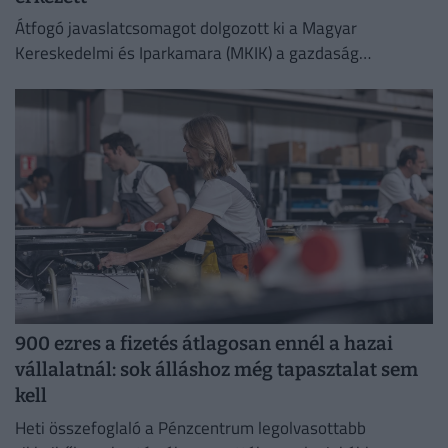
Átfogó javaslatcsomagot dolgozott ki a Magyar
Kereskedelmi és Iparkamara (MKIK) a gazdaság
működőképességének megőrzése és az energiaválság
kezelése érdekében.
900 ezres a fizetés átlagosan ennél a hazai
vállalatnál: sok álláshoz még tapasztalat sem
kell
Heti összefoglaló a Pénzcentrum legolvasottabb