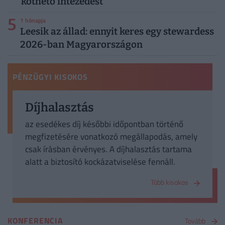
köthető intézedést
5
1 hónapja
Leesik az állad: ennyit keres egy stewardess
2026-ban Magyarországon
PÉNZÜGYI KISOKOS
Díjhalasztás
az esedékes díj későbbi időpontban történő
megfizetésére vonatkozó megállapodás, amely
csak írásban érvényes. A díjhalasztás tartama
alatt a biztosító kockázatviselése fennáll.
Több kisokos
KONFERENCIA
Tovább