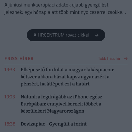
A júniusi munkaerőpiaci adatok újabb gyengülést
jeleznek: egy hónap alatt több mint nyolcezerrel csökkent
a foglalkoztatottak száma.
A HRCENTRUM rovat cikkei
FRISS HÍREK
Több friss hír
19:33
Elképesztő fordulat a magyar lakáspiacon:
kétszer akkora házat kapsz ugyanazért a
pénzért, ha átléped ezt a határt
19:03
Nálunk a legdrágább az iPhone egész
Európában: ennyivel kérnek többet a
készülékért Magyarországon
18:38
Devizapiac - Gyengült a forint