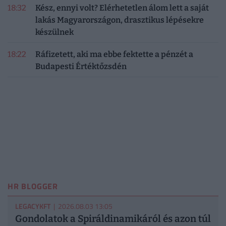
18:32
Kész, ennyi volt? Elérhetetlen álom lett a saját
lakás Magyarországon, drasztikus lépésekre
készülnek
18:22
Ráfizetett, aki ma ebbe fektette a pénzét a
Budapesti Értéktőzsdén
HR BLOGGER
LEGACYKFT
| 2026.08.03 13:05
Gondolatok a Spiráldinamikáról és azon túl