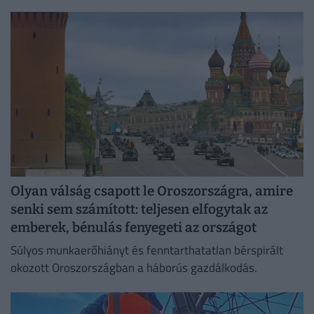
lakását, vagy egy korszerű, energiahatékony
irodaházban, ahol a hűtés központilag működik.
Olyan válság csapott le Oroszországra, amire
senki sem számított: teljesen elfogytak az
emberek, bénulás fenyegeti az országot
Súlyos munkaerőhiányt és fenntarthatatlan bérspirált
okozott Oroszországban a háborús gazdálkodás.