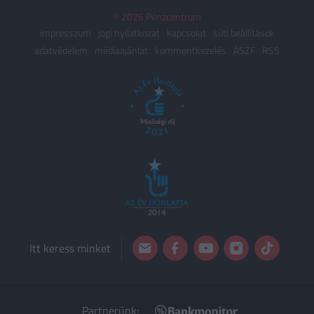
© 2026 Pénzcentrum
impresszum
jogi nyilatkozat
kapcsolat
süti beállítások
adatvédelem
médiaajánlat
kommentkezelés
ÁSZF
RSS
Itt keress minket
Partnerünk: