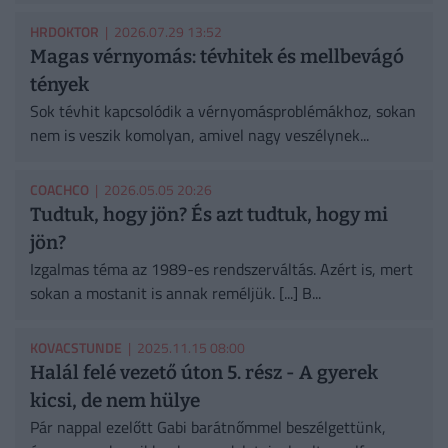
HRDOKTOR
| 2026.07.29 13:52
Magas vérnyomás: tévhitek és mellbevágó
tények
Sok tévhit kapcsolódik a vérnyomásproblémákhoz, sokan
nem is veszik komolyan, amivel nagy veszélynek...
COACHCO
| 2026.05.05 20:26
Tudtuk, hogy jön? És azt tudtuk, hogy mi
jön?
Izgalmas téma az 1989-es rendszerváltás. Azért is, mert
sokan a mostanit is annak reméljük. [...] B...
KOVACSTUNDE
| 2025.11.15 08:00
Halál felé vezető úton 5. rész - A gyerek
kicsi, de nem hülye
Pár nappal ezelőtt Gabi barátnőmmel beszélgettünk,