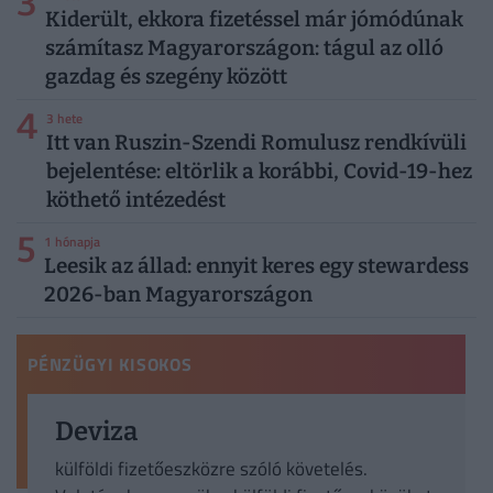
3
Kiderült, ekkora fizetéssel már jómódúnak
számítasz Magyarországon: tágul az olló
gazdag és szegény között
4
3 hete
Itt van Ruszin-Szendi Romulusz rendkívüli
bejelentése: eltörlik a korábbi, Covid-19-hez
köthető intézedést
5
1 hónapja
Leesik az állad: ennyit keres egy stewardess
2026-ban Magyarországon
PÉNZÜGYI KISOKOS
Deviza
külföldi fizetőeszközre szóló követelés.