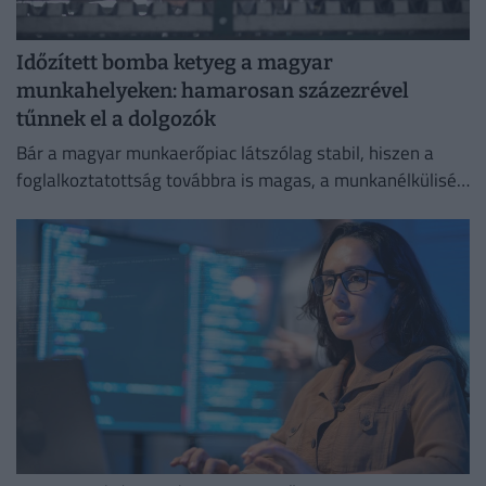
Időzített bomba ketyeg a magyar
munkahelyeken: hamarosan százezrével
tűnnek el a dolgozók
Bár a magyar munkaerőpiac látszólag stabil, hiszen a
foglalkoztatottság továbbra is magas, a munkanélküliség
pedig nem emelkedik drámai mértékben.