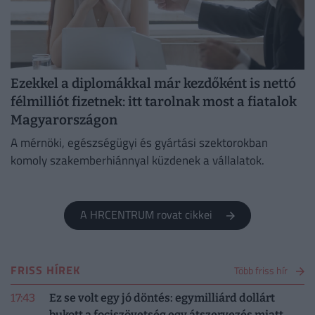
Ezekkel a diplomákkal már kezdőként is nettó
félmilliót fizetnek: itt tarolnak most a fiatalok
Magyarországon
A mérnöki, egészségügyi és gyártási szektorokban
komoly szakemberhiánnyal küzdenek a vállalatok.
A HRCENTRUM rovat cikkei
FRISS HÍREK
Több friss hír
17:43
Ez se volt egy jó döntés: egymilliárd dollárt
bukott a fociszövetség egy átszervezés miatt,