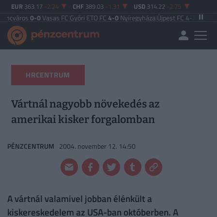
EUR
363.17
-2.24
CHF
389.03
-1.31
USD
314.22
-2.75
0-0
Vasas FC
|
Győri ETO FC
4-0
Nyíregyháza
|
Újpest FC
4-2
Debreceni VSC
|
Bu
HRCENTRUM
Vártnál nagyobb növekedés az
amerikai kisker forgalomban
PÉNZCENTRUM
2004. november 12. 14:50
A vártnál valamivel jobban élénkült a
kiskereskedelem az USA-ban októberben. A