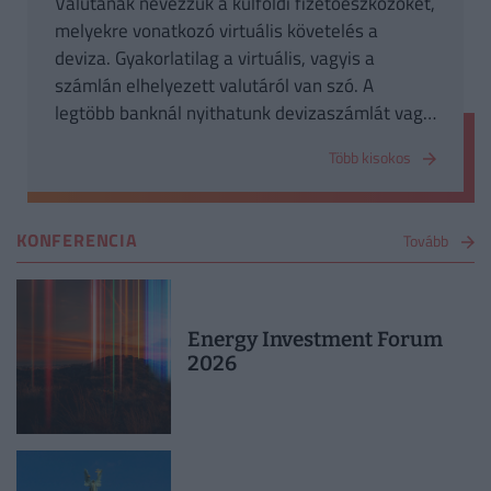
Valutának nevezzük a külföldi fizetőeszközöket,
melyekre vonatkozó virtuális követelés a
deviza. Gyakorlatilag a virtuális, vagyis a
számlán elhelyezett valutáról van szó. A
legtöbb banknál nyithatunk devizaszámlát vagy
akár betétbe is helyezhetjük a devizánkat.
Több kisokos
KONFERENCIA
Tovább
Energy Investment Forum
2026