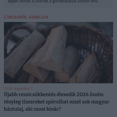
éppen ennek a cikknek a gondolataival voltam elfo...
CÍMLAPRÓL AJÁNLJUK
2026. augusztus 7.
Újabb rezsicsökkentés élesedik 2026 őszén:
tényleg tízezreket spórolhat ezzel sok magyar
háztulaj, aki most kivár?