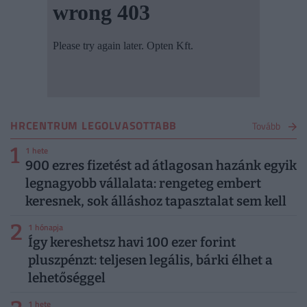
HRCENTRUM LEGOLVASOTTABB
Tovább
1
1 hete
900 ezres fizetést ad átlagosan hazánk egyik
legnagyobb vállalata: rengeteg embert
keresnek, sok álláshoz tapasztalat sem kell
2
1 hónapja
Így kereshetsz havi 100 ezer forint
pluszpénzt: teljesen legális, bárki élhet a
lehetőséggel
1 hete