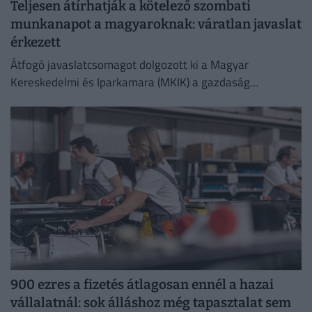
Teljesen átírhatják a kötelező szombati
munkanapot a magyaroknak: váratlan javaslat
érkezett
Átfogó javaslatcsomagot dolgozott ki a Magyar
Kereskedelmi és Iparkamara (MKIK) a gazdaság
működőképességének megőrzése és az energiaválság
kezelése érdekében.
900 ezres a fizetés átlagosan ennél a hazai
vállalatnál: sok álláshoz még tapasztalat sem