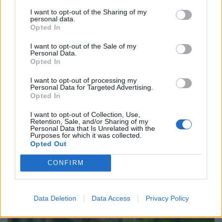
I want to opt-out of the Sharing of my
personal data.
Opted In
I want to opt-out of the Sale of my
Personal Data.
Opted In
I want to opt-out of processing my
Personal Data for Targeted Advertising.
Opted In
I want to opt-out of Collection, Use,
Retention, Sale, and/or Sharing of my
Personal Data that Is Unrelated with the
El vannak tévedve a mai diákok? Sokan már
Purposes for which it was collected.
csak így hajlandók dolgozni: elképesztő,
Opted Out
milyen elvárásaik vannak
CONFIRM
A diákok által legfontosabbnak tartott készségek között
továbbra is a kommunikáció, a problémamegoldás és a
kritikus gondolkodás vezet.
Data Deletion
Data Access
Privacy Policy