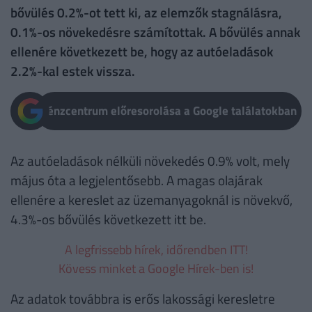
bővülés 0.2%-ot tett ki, az elemzők stagnálásra,
0.1%-os növekedésre számítottak. A bővülés annak
ellenére következett be, hogy az autóeladások
2.2%-kal estek vissza.
Pénzcentrum előresorolása a Google találatokban
Az autóeladások nélküli növekedés 0.9% volt, mely
május óta a legjelentősebb. A magas olajárak
ellenére a kereslet az üzemanyagoknál is növekvő,
4.3%-os bővülés következett itt be.
A legfrissebb hírek, időrendben ITT!
Kövess minket a Google Hírek-ben is!
Az adatok továbbra is erős lakossági keresletre