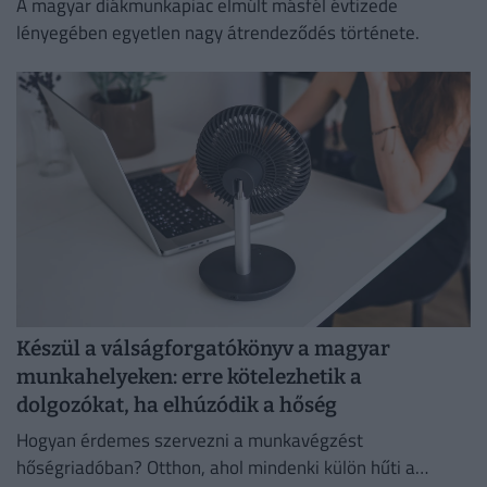
A magyar diákmunkapiac elmúlt másfél évtizede
lényegében egyetlen nagy átrendeződés története.
Készül a válságforgatókönyv a magyar
munkahelyeken: erre kötelezhetik a
dolgozókat, ha elhúzódik a hőség
Hogyan érdemes szervezni a munkavégzést
hőségriadóban? Otthon, ahol mindenki külön hűti a