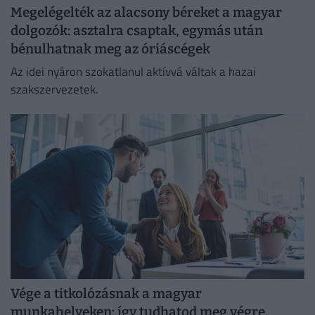
Megelégelték az alacsony béreket a magyar
dolgozók: asztalra csaptak, egymás után
bénulhatnak meg az óriáscégek
Az idei nyáron szokatlanul aktívvá váltak a hazai
szakszervezetek.
Vége a titkolózásnak a magyar
munkahelyeken: így tudhatod meg végre,