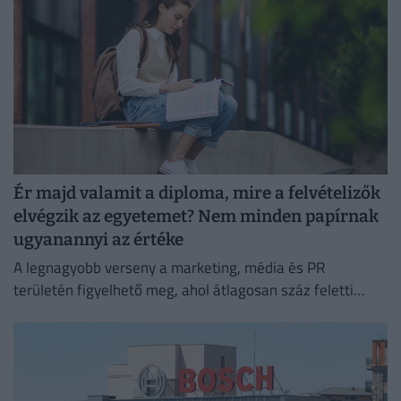
Ér majd valamit a diploma, mire a felvételizők
elvégzik az egyetemet? Nem minden papírnak
ugyanannyi az értéke
A legnagyobb verseny a marketing, média és PR
területén figyelhető meg, ahol átlagosan száz feletti
jelentkező juthat egy pályakezdő állásra.