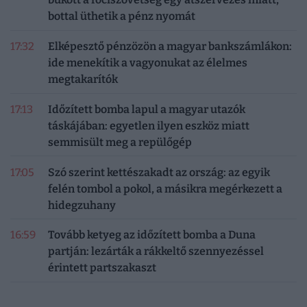
bottal üthetik a pénz nyomát
17:32
Elképesztő pénzözön a magyar bankszámlákon:
ide menekítik a vagyonukat az élelmes
megtakarítók
17:13
Időzített bomba lapul a magyar utazók
táskájában: egyetlen ilyen eszköz miatt
semmisült meg a repülőgép
17:05
Szó szerint kettészakadt az ország: az egyik
felén tombol a pokol, a másikra megérkezett a
hidegzuhany
16:59
Tovább ketyeg az időzített bomba a Duna
partján: lezárták a rákkeltő szennyezéssel
érintett partszakaszt