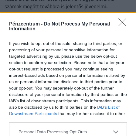
számok mögött továbbra is jelentős jövedelmi
különbségek húzódnak meg.
Pénzcentrum -
Do Not Process My Personal
Information
If you wish to opt-out of the sale, sharing to third parties, or
processing of your personal or sensitive information for
targeted advertising by us, please use the below opt-out
section to confirm your selection. Please note that after your
opt-out request is processed you may continue seeing
interest-based ads based on personal information utilized by
us or personal information disclosed to third parties prior to
your opt-out. You may separately opt-out of the further
Így dolgoznak home officeból az élelmesek,
disclosure of your personal information by third parties on the
IAB’s list of downstream participants. This information may
miközben utazgatnak: itt a TOP10 úticél, ahol
also be disclosed by us to third parties on the
IAB’s List of
ezt legkönnyebben megteheted
Downstream Participants
that may further disclose it to other
Az IWG kutatása szerint a helyfüggetlen munkavégzés a
third parties.
válaszadók 90%-ánál javította a munka és a magánélet
Personal Data Processing Opt Outs
egyensúlyát, míg 80%-uk produktívabbnak érzi magát.