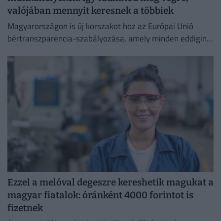
valójában mennyit keresnek a többiek
Magyarországon is új korszakot hoz az Európai Unió
bértranszparencia-szabályozása, amely minden eddiginél
átláthatóbbá teszi a vállalati javadalmazást:
Ezzel a melóval degeszre kereshetik magukat a
magyar fiatalok: óránként 4000 forintot is
fizetnek