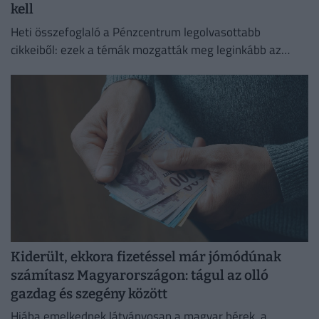
kell
Heti összefoglaló a Pénzcentrum legolvasottabb
cikkeiből: ezek a témák mozgatták meg leginkább az
olvasókat.
Kiderült, ekkora fizetéssel már jómódúnak
számítasz Magyarországon: tágul az olló
gazdag és szegény között
Hiába emelkednek látványosan a magyar bérek, a