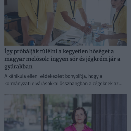
Így próbálják túlélni a kegyetlen hőséget a
magyar melósok: ingyen sör és jégkrém jár a
gyárakban
A kánikula elleni védekezést bonyolítja, hogy a
kormányzati elvárásokkal összhangban a cégeknek az
energiafogyasztásukat is mérsékelniük kell.