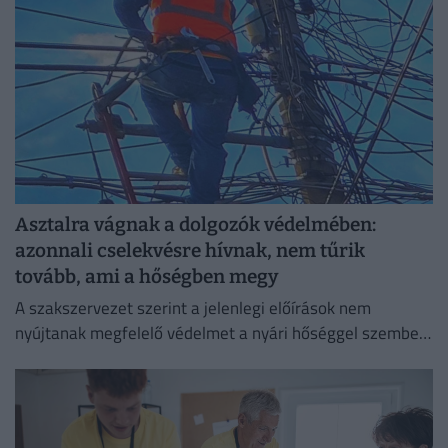
Asztalra vágnak a dolgozók védelmében:
azonnali cselekvésre hívnak, nem tűrik
tovább, ami a hőségben megy
A szakszervezet szerint a jelenlegi előírások nem
nyújtanak megfelelő védelmet a nyári hőséggel szemben,
ezért aláírásgyűjtést indítottak a dolgozók egészségének
védelmében.