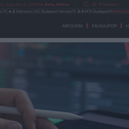
6. augusztus 6. csütörtök
Berta, Bettina
22 °C
Budapest
ebreceni VSC
|
Budapest Honvéd FC
3-3
MTK Budapest
UEFA EURÓPA LIGA
ÁRFOLYAM
KALKULÁTOR
H