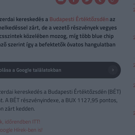
szerdai kereskedés a
Budapesti Értéktőzsdén
az
elkedéssel zárt, de a vezető részvények vegyes
lcsszintek közelében mozog, míg több blue chip
mző szerint így a befektetők óvatos hangulatban
lása a Google találatokban
szerdai kereskedés a Budapesti Értéktőzsdén (BÉT)
int. A BÉT részvényindexe, a BUX 1127,95 pontos,
n zárt kedden.
ek, időrendben ITT!
oogle Hírek-ben is!