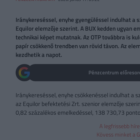
Iránykereséssel, enyhe gyengüléssel indulhat a 
Equilor elemzője szerint. A BUX kedden ugyan em
technikai képet mutatnak. Az OTP továbbra is ku
papír csökkenő trendben van rövid távon. Az ele
kezdhetik a napot.
Pénzcentrum előresoro
Iránykereséssel, enyhe csökkenéssel indulhat a 
az Equilor befektetési Zrt. szenior elemzője szer
0,82 százalékos emelkedéssel, 138 730,73 ponto
A legfrissebb hír
Kövess minket a G