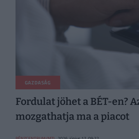
GAZDASÁG
Fordulat jöhet a BÉT-en? A
mozgathatja ma a piacot
PÉNZCENTRUM/MTI
2026. június 17. 09:22