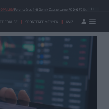
Ferencváros
1-0
Gornik Zabrze
|
Larne FC
0-0
FC Iberia 1999
|
Shamrock Rove
ETIFÓKUSZ
SPORTEREDMÉNYEK
KVÍZ