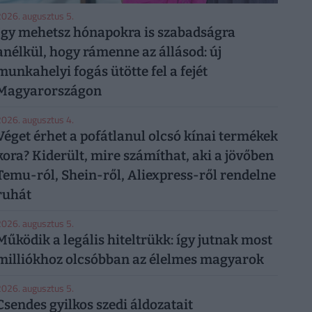
026. augusztus 5.
Így mehetsz hónapokra is szabadságra
anélkül, hogy rámenne az állásod: új
munkahelyi fogás ütötte fel a fejét
Magyarországon
026. augusztus 4.
Véget érhet a pofátlanul olcsó kínai termékek
kora? Kiderült, mire számíthat, aki a jövőben
Temu-ról, Shein-ről, Aliexpress-ről rendelne
ruhát
026. augusztus 5.
Működik a legális hiteltrükk: így jutnak most
milliókhoz olcsóbban az élelmes magyarok
026. augusztus 5.
Csendes gyilkos szedi áldozatait