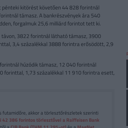
 pénteki kitörést követően 44 828 forintnál
1 forintnál támasz. A bankrészvények ára 540
den, forgalmuk 25,6 milliárd forintot tett ki.
távon, 3822 forintnál látható támasz, 3900
inttal, 3,4 százalékkal 3888 forintra erősödött, 2,9
orintnál húzódik támasz, 12 040 forintnál
 forinttal, 1,73 százalékkal 11 910 forintra esett,
futamidőre, akkor a törlesztőrészletek szerinti
i 42 386
forintos törlesztővel a Raiffeisen Bank
től a
CIB Bank (THM 11,29%-ot)
és a
MagNet