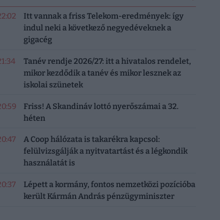
22:02
Itt vannak a friss Telekom-eredmények: így
indul neki a következő negyedéveknek a
gigacég
21:34
Tanév rendje 2026/27: itt a hivatalos rendelet,
mikor kezdődik a tanév és mikor lesznek az
iskolai szünetek
20:59
Friss! A Skandináv lottó nyerőszámai a 32.
héten
20:47
A Coop hálózata is takarékra kapcsol:
felülvizsgálják a nyitvatartást és a légkondik
használatát is
20:37
Lépett a kormány, fontos nemzetközi pozícióba
került Kármán András pénzügyminiszter