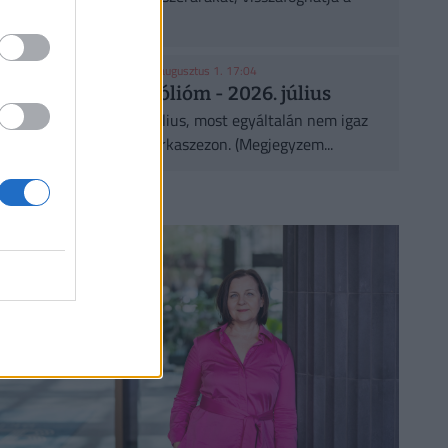
gaz...
KASZA ELLIOTT-TAL
| 2026. augusztus 1. 17:04
Az osztalék portfólióm - 2026. július
Egész aktív lett ez a július, most egyáltalán nem igaz
az, hogy a nyár az uborkaszezon. (Megjegyzem...
CÍMLAPRÓL AJÁNLJUK