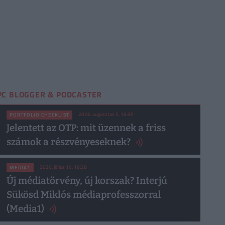
PC BLOGGER & PODCASTER
2026. augusztus 5. 16:30
PORTFOLIO CHECKLIST
Jelentett az OTP: mit üzennek a friss
számok a részvényeseknek?
2026. július 16. 18:28
MEDIA1
Új médiatörvény, új korszak? Interjú
Sükösd Miklós médiaprofesszorral
(Media1)