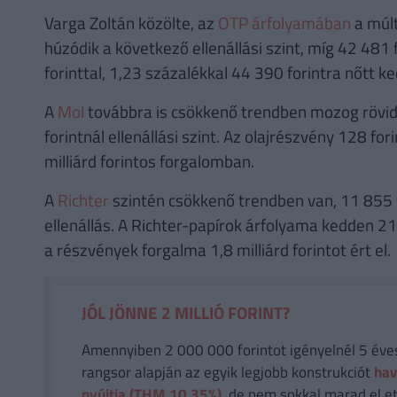
Varga Zoltán közölte, az
OTP árfolyamában
a múlt
húzódik a következő ellenállási szint, míg 42 48
forinttal, 1,23 százalékkal 44 390 forintra nőtt ked
A
Mol
továbbra is csökkenő trendben mozog rövid 
forintnál ellenállási szint. Az olajrészvény 128 for
milliárd forintos forgalomban.
A
Richter
szintén csökkenő trendben van, 11 855 f
ellenállás. A Richter-papírok árfolyama kedden 210
a részvények forgalma 1,8 milliárd forintot ért el.
JÓL JÖNNE 2 MILLIÓ FORINT?
Amennyiben 2 000 000 forintot igényelnél 5 éves 
rangsor alapján az egyik legjobb konstrukciót
hav
nyújtja (THM 10,35%),
de nem sokkal marad el et