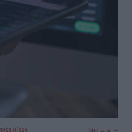
FRISS HÍREK
Több friss hír