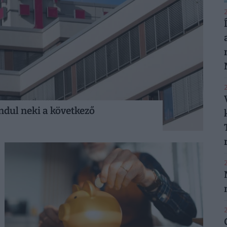
2
2
ndul neki a következő
2
2