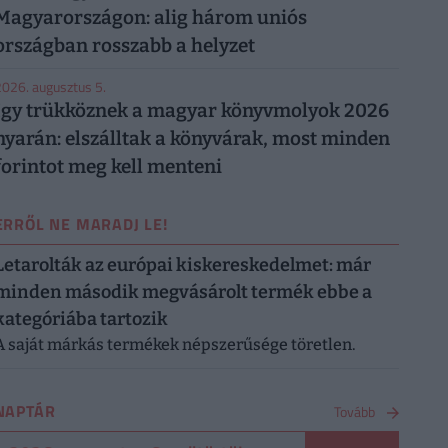
Magyarországon: alig három uniós
országban rosszabb a helyzet
026. augusztus 5.
Így trükköznek a magyar könyvmolyok 2026
nyarán: elszálltak a könyvárak, most minden
forintot meg kell menteni
ERRŐL NE MARADJ LE!
Letarolták az európai kiskereskedelmet: már
minden második megvásárolt termék ebbe a
kategóriába tartozik
A saját márkás termékek népszerűsége töretlen.
NAPTÁR
Tovább