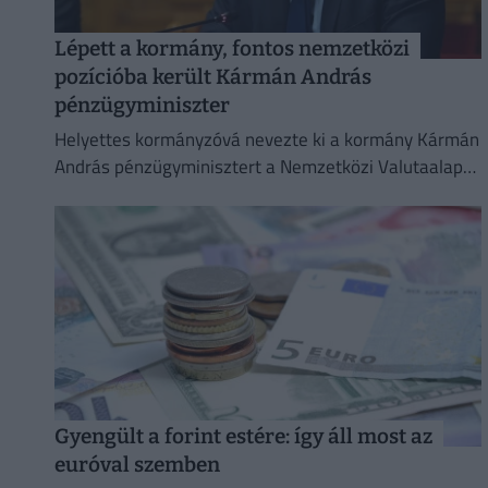
Lépett a kormány, fontos nemzetközi
pozícióba került Kármán András
pénzügyminiszter
Helyettes kormányzóvá nevezte ki a kormány Kármán
András pénzügyminisztert a Nemzetközi Valutaalap
kormányzótanácsában.
Gyengült a forint estére: így áll most az
euróval szemben