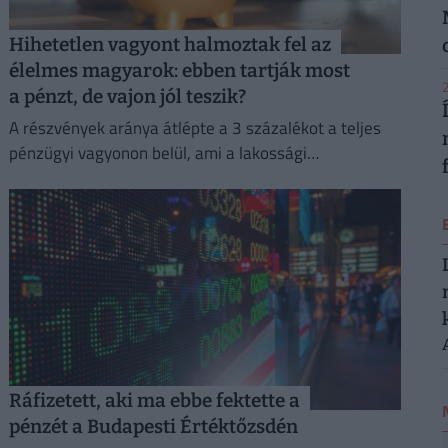
Hihetetlen vagyont halmoztak fel az
élelmes magyarok: ebben tartják most
2
a pénzt, de vajon jól teszik?
A részvények aránya átlépte a 3 százalékot a teljes
pénzügyi vagyonon belül, ami a lakossági
megtakarítási szokások átalakulását is jelzi.
Ráfizetett, aki ma ebbe fektette a
pénzét a Budapesti Értéktőzsdén