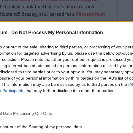
i bankok ajánlataiért, illetve a konstrukciók
fizetendő összeg, stb.) keresd fel a
Pénzcentrum
rum -
Do Not Process My Personal Information
ató rövid távú támasz, 2736 forintnál ellenállási
to opt-out of the sale, sharing to third parties, or processing of your per
formation for targeted advertising by us, please use the below opt-out s
 forintra csökkent, 1,8 milliárd forintos
r selection. Please note that after your opt-out request is processed y
eing interest-based ads based on personal information utilized by us or
disclosed to third parties prior to your opt-out. You may separately opt-
losure of your personal information by third parties on the IAB’s list of
. This information may also be disclosed by us to third parties on the
IA
agyar telekom
#gazdaság
#tőzsde
Participants
that may further disclose it to other third parties.
piac
#bét
#részvényindex
l Data Processing Opt Outs
o opt-out of the Sharing of my personal data.