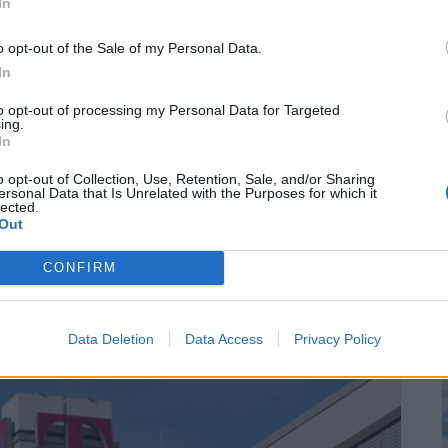
In
o opt-out of the Sale of my Personal Data.
áló szólhat hozzá.
Belépés itt!
In
zabályzatot
itt találod
.
to opt-out of processing my Personal Data for Targeted
ing.
In
ások. Legyél te az első!
o opt-out of Collection, Use, Retention, Sale, and/or Sharing
ersonal Data that Is Unrelated with the Purposes for which it
lected.
Out
CONFIRM
Data Deletion
Data Access
Privacy Policy