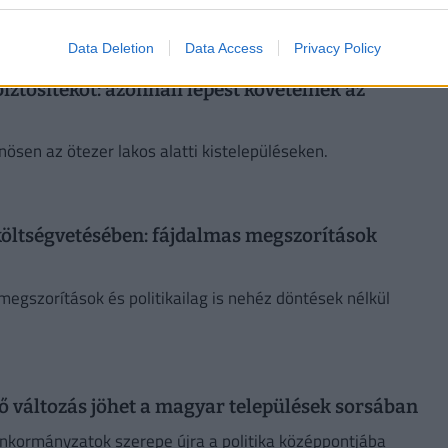
Data Deletion
Data Access
Privacy Policy
iztosítékot: azonnali lépést követelnek az
ösen az ötezer lakos alatti kistelepüléseken.
 költségvetésében: fájdalmas megszorítások
megszorítások és politikailag is nehéz döntések nélkül
.
 változás jöhet a magyar települések sorsában
 önkormányzatok szerepe újra a politika középpontjába