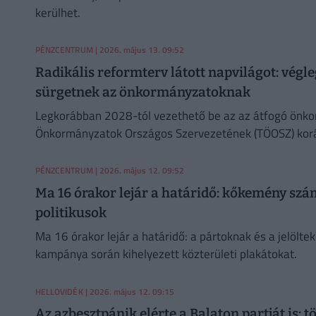
kerülhet.
PÉNZCENTRUM
| 2026. május 13. 09:52
Radikális reformterv látott napvilágot: végl
sürgetnek az önkormányzatoknak
Legkorábban 2028-tól vezethető be az az átfogó önkor
Önkormányzatok Országos Szervezetének (TÖOSZ) koráb
PÉNZCENTRUM
| 2026. május 12. 09:52
Ma 16 órakor lejár a határidő: kőkemény sz
politikusok
Ma 16 órakor lejár a határidő: a pártoknak és a jelöltek
kampánya során kihelyezett közterületi plakátokat.
HELLOVIDÉK
| 2026. május 12. 09:15
Az azbesztpánik elérte a Balaton partját is: t