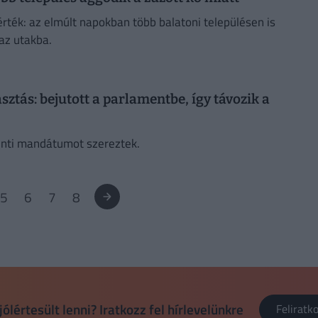
érték: az elmúlt napokban több balatoni településen is
az utakba.
sztás: bejutott a parlamentbe, így távozik a
menti mandátumot szereztek.
5
6
7
8
jólértesült lenni? Iratkozz fel hírlevelünkre
Felirat