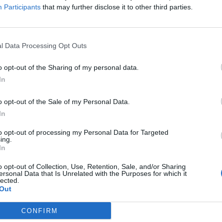
Participants
that may further disclose it to other third parties.
rországon: erre készül a Tisza Párt, sokan
l Data Processing Opt Outs
téseket, 2026 őszéig eltüntetné az épületeket borító
i önkormányzatoknak.
o opt-out of the Sharing of my personal data.
In
o opt-out of the Sale of my Personal Data.
za-kormánytól: egyhamar nem lesz egyetértés?
In
ó visszaadását, a helyi közösségi közlekedés állami
to opt-out of processing my Personal Data for Targeted
táskörök visszatelepítését sürgeti a Magyar
ing.
In
o opt-out of Collection, Use, Retention, Sale, and/or Sharing
ersonal Data that Is Unrelated with the Purposes for which it
fővárosban: egyetlen boltban sem lehet majd piát
lected.
Out
arsóban: este 10 és reggel 6 óra között a boltokban és a
CONFIRM