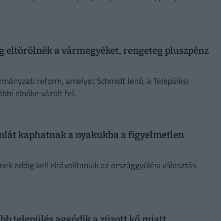
eg eltörölnék a vármegyéket, rengeteg pluszpénz
mányzati reform, amelyet Schmidt Jenő, a Települési
bi elnöke vázolt fel.
ámlát kaphatnak a nyakukba a figyelmetlen
nek eddig kell eltávolítaniuk az országgyűlési választás
öbb település aggódik a zúzott kő miatt