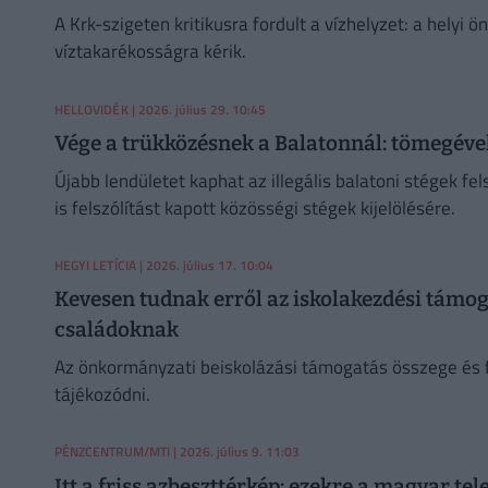
A Krk-szigeten kritikusra fordult a vízhelyzet: a helyi 
víztakarékosságra kérik.
HELLOVIDÉK
| 2026. július 29. 10:45
Vége a trükközésnek a Balatonnál: tömegével 
Újabb lendületet kaphat az illegális balatoni stégek f
is felszólítást kapott közösségi stégek kijelölésére.
HEGYI LETÍCIA
| 2026. július 17. 10:04
Kevesen tudnak erről az iskolakezdési támoga
családoknak
Az önkormányzati beiskolázási támogatás összege és f
tájékozódni.
PÉNZCENTRUM/MTI
| 2026. július 9. 11:03
Itt a friss azbeszttérkép: ezekre a magyar te