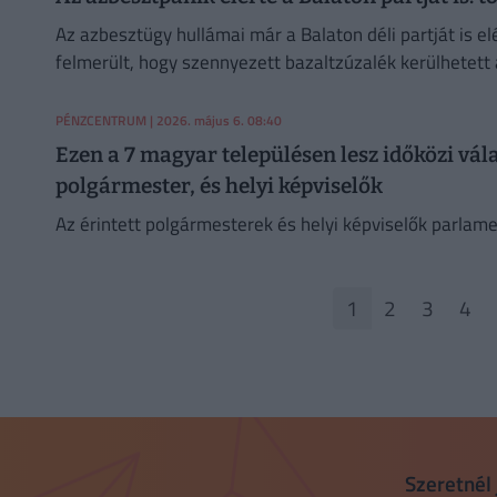
Az azbesztügy hullámai már a Balaton déli partját is el
felmerült, hogy szennyezett bazaltzúzalék kerülhetett 
PÉNZCENTRUM
| 2026. május 6. 08:40
Ezen a 7 magyar településen lesz időközi vála
polgármester, és helyi képviselők
Az érintett polgármesterek és helyi képviselők parla
1
2
3
4
Szeretnél 