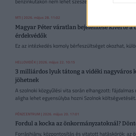
benzinkutakon nem lehet szeszes italt vásárolni.
MTI
| 2026. május 28. 11:02
Magyar Péter váratlan bejelentése kiverte a b
érdekvédők
Ez az intézkedés komoly bérfeszültséget okozhat, külön
HELLOVIDÉK
| 2026. május 22. 10:15
3 milliárdos lyuk tátong a vidéki nagyváros
jöhetnek
A szolnoki közgyűlési vita során elhangzott: fájdalmas 
aligha lehet egyensúlyba hozni Szolnok költségvetését
PÉNZCENTRUM
| 2026. május 20. 17:01
Fordul a kocka az önkormányzatoknál? Döntő
Forráshiány, központosítás és vitatott hatáskörök: az