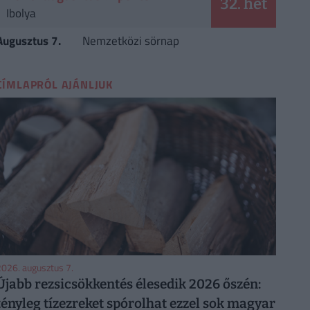
32. hét
Ibolya
Augusztus 7.
Nemzetközi sörnap
CÍMLAPRÓL AJÁNLJUK
026. augusztus 7.
Újabb rezsicsökkentés élesedik 2026 őszén:
tényleg tízezreket spórolhat ezzel sok magyar