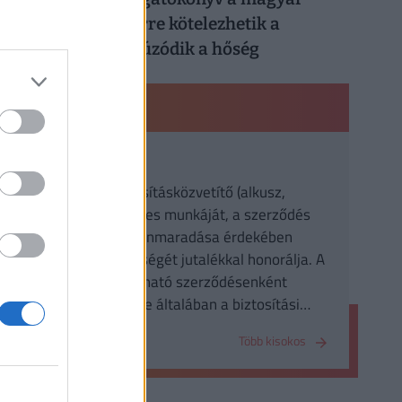
munkahelyeken: erre kötelezhetik a
dolgozókat, ha elhúzódik a hőség
PÉNZÜGYI KISOKOS
Jutalék
a biztosító a biztosításközvetítő (alkusz,
ügynök) eredményes munkáját, a szerződés
létrejötte vagy fennmaradása érdekében
kifejtett tevékenységét jutalékkal honorálja. A
jutalék megállapítható szerződésenként
(darabjutalék) is, de általában a biztosítási
összeghez igazodik.
Több kisokos