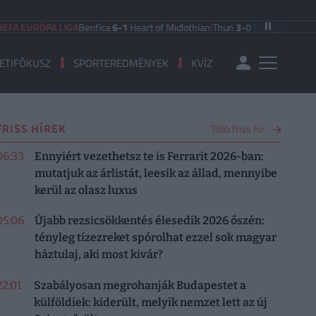
 EURÓPA LIGA
Benfica
6-1
Heart of Midlothian
|
Thun
3-0
Vikingur Reykjavik
|
P
ETIFÓKUSZ
SPORTEREDMÉNYEK
KVÍZ
FRISS HÍREK
Több friss hír
06:33
Ennyiért vezethetsz te is Ferrarit 2026-ban:
mutatjuk az árlistát, leesik az állad, mennyibe
kerül az olasz luxus
05:06
Újabb rezsicsökkentés élesedik 2026 őszén:
tényleg tízezreket spórolhat ezzel sok magyar
háztulaj, aki most kivár?
22:01
Szabályosan megrohanják Budapestet a
külföldiek: kiderült, melyik nemzet lett az új