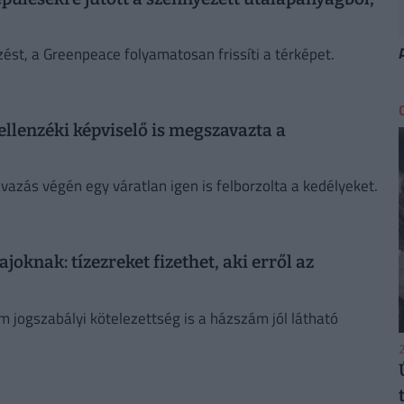
zést, a Greenpeace folyamatosan frissíti a térképet.
llenzéki képviselő is megszavazta a
vazás végén egy váratlan igen is felborzolta a kedélyeket.
oknak: tízezreket fizethet, aki erről az
 jogszabályi kötelezettség is a házszám jól látható
2