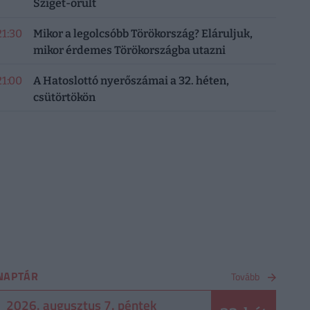
Sziget-őrült
21:30
Mikor a legolcsóbb Törökország? Eláruljuk,
mikor érdemes Törökországba utazni
21:00
A Hatoslottó nyerőszámai a 32. héten,
csütörtökön
NAPTÁR
Tovább
2026. augusztus 7. péntek