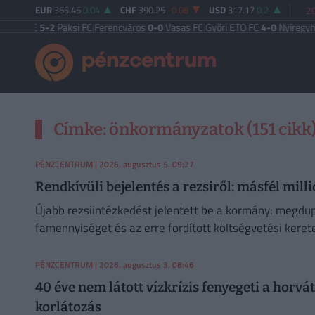
EUR
365.45
0.04
CHF
390.25
-0.08
USD
317.17
0.2
20
gi TE
5-2
Paksi FC
|
Ferencváros
0-0
Vasas FC
|
Győri ETO FC
4-0
Nyíregyháza
|
Címke: önkormányzatok (151 cikk
PÉNZCENTRUM
| 2026. augusztus 5. 09:27
Rendkívüli bejelentés a rezsiről: másfél mill
Újabb rezsiintézkedést jelentett be a kormány: megdup
famennyiséget és az erre fordított költségvetési kerete
PÉNZCENTRUM
| 2026. augusztus 3. 08:46
40 éve nem látott vízkrízis fenyegeti a horvát
korlátozás