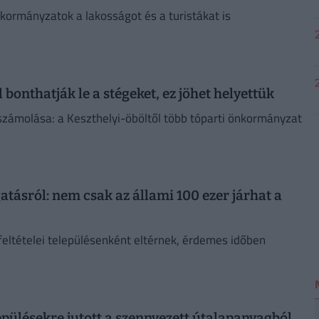
önkormányzatok a lakosságot és a turistákat is
bonthatják le a stégeket, ez jöhet helyettük
elszámolása: a Keszthelyi-öböltől több tóparti önkormányzat
tásról: nem csak az állami 100 ezer járhat a
eltételei településenként eltérnek, érdemes időben
lepülésekre jutott a szennyezett útalapanyagból,