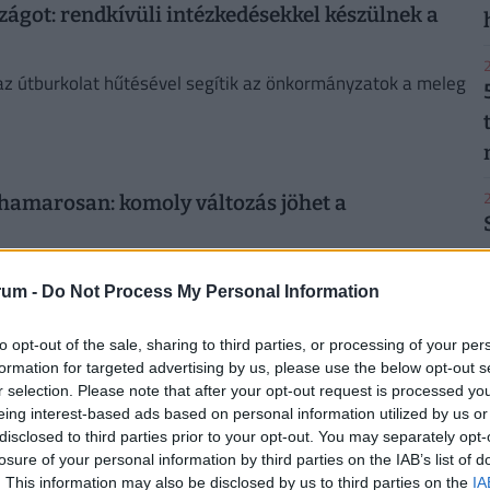
ágot: rendkívüli intézkedésekkel készülnek a
2
 az útburkolat hűtésével segítik az önkormányzatok a meleg
2
t hamarosan: komoly változás jöhet a
es lenne, az e feletti fogyasztásért pedig sávosan növekvő
rum -
Do Not Process My Personal Information
2
to opt-out of the sale, sharing to third parties, or processing of your per
formation for targeted advertising by us, please use the below opt-out s
 befizetnie Budapestnek, itt a kormány döntése
r selection. Please note that after your opt-out request is processed y
eing interest-based ads based on personal information utilized by us or
önkormányzatoktól, Budapestnek idén semmit sem kell
disclosed to third parties prior to your opt-out. You may separately opt-
losure of your personal information by third parties on the IAB’s list of
2
. This information may also be disclosed by us to third parties on the
IA