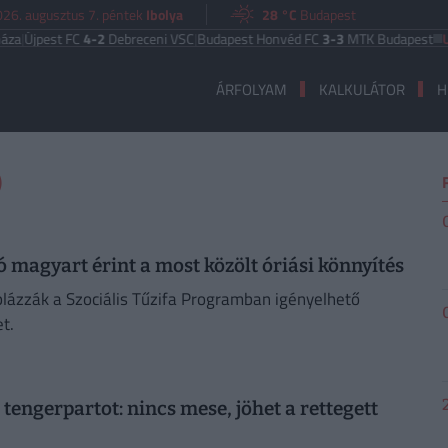
26. augusztus 7. péntek
Ibolya
28 °C
Budapest
Újpest FC
4-2
Debreceni VSC
|
Budapest Honvéd FC
3-3
MTK Budapest
UEFA
ÁRFOLYAM
KALKULÁTOR
H
)
ió magyart érint a most közölt óriási könnyítés
lázzák a Szociális Tűzifa Programban igényelhető
t.
 tengerpartot: nincs mese, jöhet a rettegett