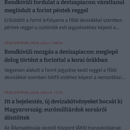
Rendkívüli fordulat a devizapiacon: váratlanul
meglódult a forint péntek reggel
Erősödött a forint árfolyama a főbb devizákkal szemben
péntek reggel a csütörtök esti jegyzésekhez képest a
nemzetközi bankközi devizapiacon.
PÉNZCENTRUM
| 2026. július 7. 08:04
Rendkívüli mozgás a devizapiacon: meglepő
dolog történt a forinttal a korai órákban
Vegyesen alakult a forint jegyzése kedd reggel a főbb
devizákkal szemben hétfő estéhez képest a nemzetközi
devizakereskedelemben.
PÉNZCENTRUM
| 2026. július 6. 12:33
Itt a bejelentés, új devizakötvényeket bocsát ki
Magyarország: eurómilliárdok sorsáról
döntöttek
Az Államadósság-kezelő Központ (ÁKK) tranzakciójának