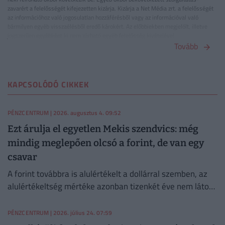
zavarért a felelősségét kifejezetten kizárja. Kizárja a Net Média zrt. a felelősségét
az információhoz való jogosulatlan hozzáférésből vagy az információval való
bármilyen egyéb visszaélésből eredő károkért. Az előbbiekben megjelölt, illetve
jogszerűen egyébként ki nem zárható egyéb felelősség kivételével...
Tovább
KAPCSOLÓDÓ CIKKEK
PÉNZCENTRUM
| 2026. augusztus 4. 09:52
Ezt árulja el egyetlen Mekis szendvics: még
mindig meglepően olcsó a forint, de van egy
csavar
A forint továbbra is alulértékelt a dollárral szemben, az
alulértékeltség mértéke azonban tizenkét éve nem látott
legalacsonyabb szintre csökkent.
PÉNZCENTRUM
| 2026. július 24. 07:59