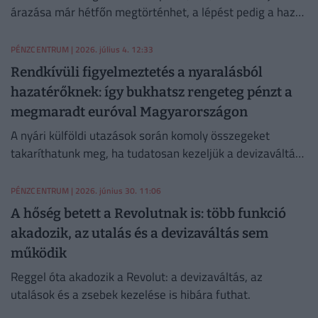
árazása már hétfőn megtörténhet, a lépést pedig a hazai
gazdaság javuló befektetői megítélése is támogatja.
PÉNZCENTRUM
| 2026. július 4. 12:33
Rendkívüli figyelmeztetés a nyaralásból
hazatérőknek: így bukhatsz rengeteg pénzt a
megmaradt euróval Magyarországon
A nyári külföldi utazások során komoly összegeket
takaríthatunk meg, ha tudatosan kezeljük a devizaváltást
és a kártyás fizetéseket.
PÉNZCENTRUM
| 2026. június 30. 11:06
A hőség betett a Revolutnak is: több funkció
akadozik, az utalás és a devizaváltás sem
működik
Reggel óta akadozik a Revolut: a devizaváltás, az
utalások és a zsebek kezelése is hibára futhat.