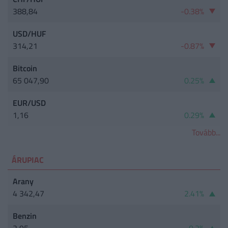
388,84
-0.38%
USD/HUF
314,21
-0.87%
Bitcoin
65 047,90
0.25%
EUR/USD
1,16
0.29%
Tovább...
ÁRUPIAC
Arany
4 342,47
2.41%
Benzin