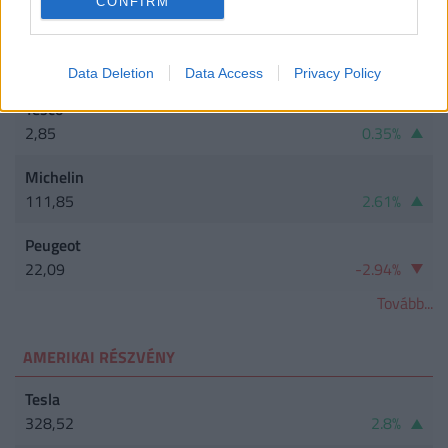
CONFIRM
Deutsche Post
45,96
-0.26%
Data Deletion
Data Access
Privacy Policy
Tesco
2,85
0.35%
Michelin
111,85
2.61%
Peugeot
22,09
-2.94%
Tovább...
AMERIKAI RÉSZVÉNY
Tesla
328,52
2.8%