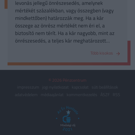
levonás jellegű önrészesedés, amelynek
mértékét százalékban, vagy összegben (vagy
mindkettőben) határozzák meg. Ha a kár
összege az önrész mértékét nem éri el, a
biztosító nem térít. Ha a kár nagyobb, mint az
önrészesedés, a teljes kár meghatározott
százalékát, vagy a meghatározott összeget a
Több kisokos
kárból levonják, azt a biztosított maga viseli.
© 2026 Pénzcentrum
impresszum
jogi nyilatkozat
kapcsolat
süti beállítások
adatvédelem
médiaajánlat
kommentkezelés
ÁSZF
RSS