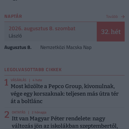
NAPTÁR
Tovább
2026. augusztus 8. szombat
32. hét
László
Augusztus 8.
Nemzetközi Macska Nap
LEGOLVASOTTABB CIKKEK
1
VÁSÁRLÁS
| 4 hete
Most közölte a Pepco Group, kivonulnak,
vége egy korszaknak: teljesen más útra tér
át a boltlánc
2
OKTATÁS
| 2 hónapja
Itt van Magyar Péter rendelete: nagy
változás jön az iskolákban szeptembertől,