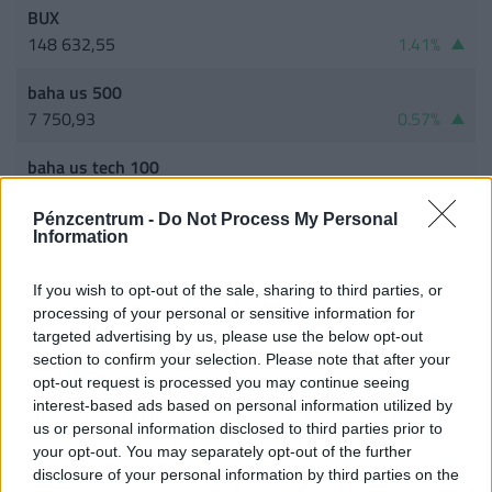
BUX
148 632,55
1.41%
baha us 500
7 750,93
0.57%
baha us tech 100
29 708,82
1.16%
Pénzcentrum -
Do Not Process My Personal
Information
baha germany 40
26 376,98
0.62%
If you wish to opt-out of the sale, sharing to third parties, or
baha japan 225
processing of your personal or sensitive information for
targeted advertising by us, please use the below opt-out
66 714,79
1.11%
section to confirm your selection. Please note that after your
Tovább...
opt-out request is processed you may continue seeing
interest-based ads based on personal information utilized by
us or personal information disclosed to third parties prior to
MAGYAR RÉSZVÉNY
your opt-out. You may separately opt-out of the further
disclosure of your personal information by third parties on the
OTP