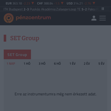
EUR
363.18
-2.23
CHF
388.84
-1.5
USD
314.21
-2.76
K Budapest
2-3
Puskás Akadémia
|
Zalaegerszegi TE
5-2
Paksi FC
|
Ferencvár
SET Group
SET Group
1 NAP
1 HÓ
3 HÓ
6 HÓ
1 ÉV
2 ÉV
5 ÉV
Erre az instrumentumra még nem érkezett adat.