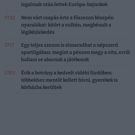
izgalmak után lettek Európa-bajnokok
17:32
Nem várt csapás érte a főszezon közepén
nyaralókat: kitört a vulkán, megbénult a
légiközlekedés
17:17
Egy teljes szezon is elmaradhat a népszerű
sportligában: megint a pénzen megy a vita, erről
hallani se akarnak a játékosok
17:03
Érik a botrány a kedvelt vidéki fürdőben:
többekhez mentőt kellett hívni, gyerekek is
kórházba kerültek