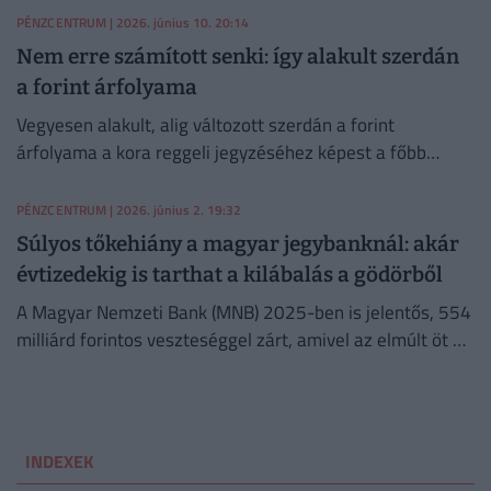
PÉNZCENTRUM
| 2026. június 10. 20:14
Nem erre számított senki: így alakult szerdán
a forint árfolyama
Vegyesen alakult, alig változott szerdán a forint
árfolyama a kora reggeli jegyzéséhez képest a főbb
devizákkal szemben a nemzetközi
devizakereskedelemben.
PÉNZCENTRUM
| 2026. június 2. 19:32
Súlyos tőkehiány a magyar jegybanknál: akár
évtizedekig is tarthat a kilábalás a gödörből
A Magyar Nemzeti Bank (MNB) 2025-ben is jelentős, 554
milliárd forintos veszteséggel zárt, amivel az elmúlt öt év
halmozott vesztesége már meghaladja a 3500 milliárd
forintot.
INDEXEK