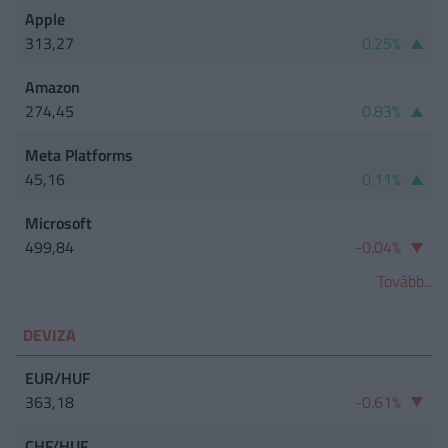
Apple
313,27
0.25%
Amazon
274,45
0.83%
Meta Platforms
45,16
0.11%
Microsoft
499,84
-0.04%
Tovább...
DEVIZA
EUR/HUF
363,18
-0.61%
CHF/HUF