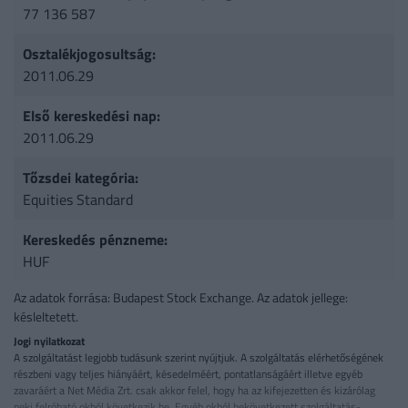
77 136 587
Osztalékjogosultság:
2011.06.29
Első kereskedési nap:
2011.06.29
Tőzsdei kategória:
Equities Standard
Kereskedés pénzneme:
HUF
Az adatok forrása: Budapest Stock Exchange. Az adatok jellege:
késleltetett.
Jogi nyilatkozat
A szolgáltatást legjobb tudásunk szerint nyújtjuk. A szolgáltatás elérhetőségének
részbeni vagy teljes hiányáért, késedelméért, pontatlanságáért illetve egyéb
zavaráért a Net Média Zrt. csak akkor felel, hogy ha az kifejezetten és kizárólag
neki felróható okból következik be. Egyéb okból bekövetkezett szolgáltatás-