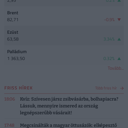
2,95
0.2%
Brent
82,71
-0.9%
Ezüst
63,58
3.34%
Palládium
1 363,50
0.32%
Tovább...
FRISS HÍREK
Több friss hír
18:06
Kvíz: Szívesen jársz zsibvásárba, bolhapiacra?
Lássuk, mennyire ismered az ország
legnépszerűbb vásárait!
17:48
Megcsinálták a magyar öttusázók: elképesztő