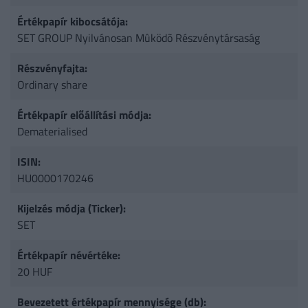
Értékpapír kibocsátója:
SET GROUP Nyilvánosan Mûködõ Részvénytársaság
Részvényfajta:
Ordinary share
Értékpapír előállítási módja:
Dematerialised
ISIN:
HU0000170246
Kijelzés módja (Ticker):
SET
Értékpapír névértéke:
20 HUF
Bevezetett értékpapír mennyisége (db):