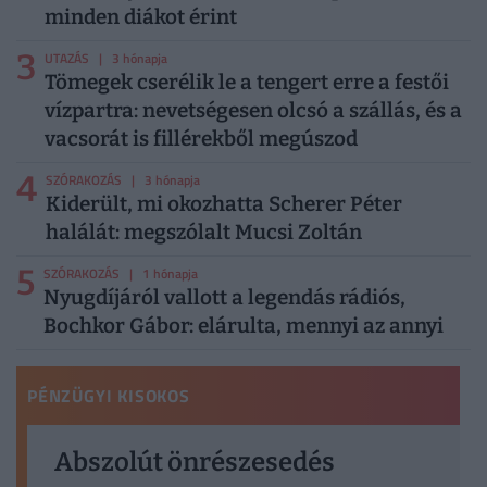
minden diákot érint
3
UTAZÁS
| 3 hónapja
Tömegek cserélik le a tengert erre a festői
vízpartra: nevetségesen olcsó a szállás, és a
vacsorát is fillérekből megúszod
4
SZÓRAKOZÁS
| 3 hónapja
Kiderült, mi okozhatta Scherer Péter
halálát: megszólalt Mucsi Zoltán
5
SZÓRAKOZÁS
| 1 hónapja
Nyugdíjáról vallott a legendás rádiós,
Bochkor Gábor: elárulta, mennyi az annyi
PÉNZÜGYI KISOKOS
Abszolút önrészesedés