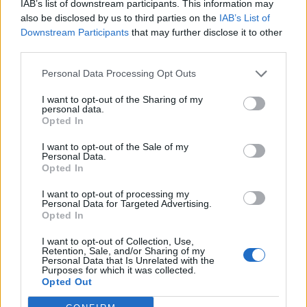
IAB’s list of downstream participants. This information may
46 890
2.16%
also be disclosed by us to third parties on the
IAB’s List of
Downstream Participants
that may further disclose it to other
Mol
third parties.
4 650
0.22%
Personal Data Processing Opt Outs
Richter
I want to opt-out of the Sharing of my
12 320
1.99%
personal data.
Opted In
Magyar Telekom
I want to opt-out of the Sale of my
2 696
-0.07%
Personal Data.
Opted In
Appeninn
I want to opt-out of processing my
665
2.78%
Personal Data for Targeted Advertising.
Opted In
Tovább...
I want to opt-out of Collection, Use,
Retention, Sale, and/or Sharing of my
EURÓPAI RÉSZVÉNY
Personal Data that Is Unrelated with the
Purposes for which it was collected.
Opted Out
Daimler
69,76
-1.04%