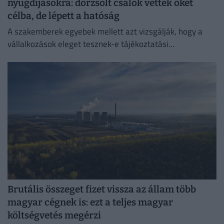
nyugdíjasokra: dörzsölt csalók vették őket
célba, de lépett a hatóság
A szakemberek egyebek mellett azt vizsgálják, hogy a
vállalkozások eleget tesznek-e tájékoztatási
kötelezettségüknek.
Brutális összeget fizet vissza az állam több
magyar cégnek is: ezt a teljes magyar
költségvetés megérzi