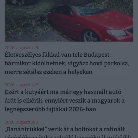
2026. augusztus 9.
Életveszélyes fákkal van tele Budapest:
bármikor kidőlhetnek, vigyázz hová parkolsz,
merre sétálsz ezeken a helyeken
2026. augusztus 8.
Ezért a kutyáért ma már egy használt autó
árát is elkérik: ennyiért veszik a magyarok a
legnépszerűbb fajtákat 2026-ban
2026. augusztus 9.
„Banántrükkel” verik át a boltokat a rafinált
vásárlók: az önkiszolgáló kasszáknál működik