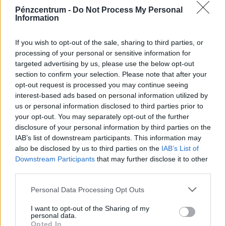
Pénzcentrum -
Do Not Process My Personal
Information
If you wish to opt-out of the sale, sharing to third parties, or
processing of your personal or sensitive information for
targeted advertising by us, please use the below opt-out
section to confirm your selection. Please note that after your
opt-out request is processed you may continue seeing
interest-based ads based on personal information utilized by
us or personal information disclosed to third parties prior to
Kevés magyar cégvezető tud erről az ingyenes
your opt-out. You may separately opt-out of the further
disclosure of your personal information by third parties on the
mentőövről: rengeteget spórolhatnak vele a
IAB’s list of downstream participants. This information may
vállalkozások
also be disclosed by us to third parties on the
IAB’s List of
A Magyar Kereskedelmi és Iparkamara fogyasztóvédelmi
Downstream Participants
that may further disclose it to other
third parties.
jogi tanácsadással segít a kis- és középvállalkozásoknak
megelőzni a költséges jogsértéseket.
Personal Data Processing Opt Outs
I want to opt-out of the Sharing of my
personal data.
Opted In