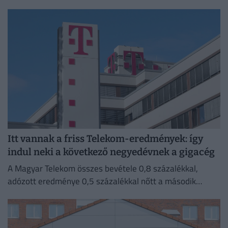
a cégvezetés is csak az utolsó pillanatban értesült a
döntésről.
Itt vannak a friss Telekom-eredmények: így
indul neki a következő negyedévnek a gigacég
A Magyar Telekom összes bevétele 0,8 százalékkal,
adózott eredménye 0,5 százalékkal nőtt a második
negyedévben 2025 azonos időszakához képest.