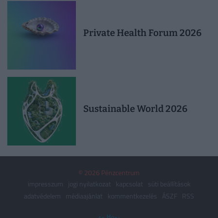
Private Health Forum 2026
Sustainable World 2026
© 2026 Pénzcentrum
impresszum
jogi nyilatkozat
kapcsolat
süti beállítások
adatvédelem
médiaajánlat
kommentkezelés
ÁSZF
RSS