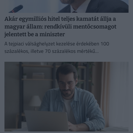
Akár egymilliós hitel teljes kamatát állja a
magyar állam: rendkívüli mentőcsomagot
jelentett be a miniszter
A tejpiaci válsághelyzet kezelése érdekében 100
százalékos, illetve 70 százalékos mértékű
kamattámogatást hirdetett Bóna Szabolcs