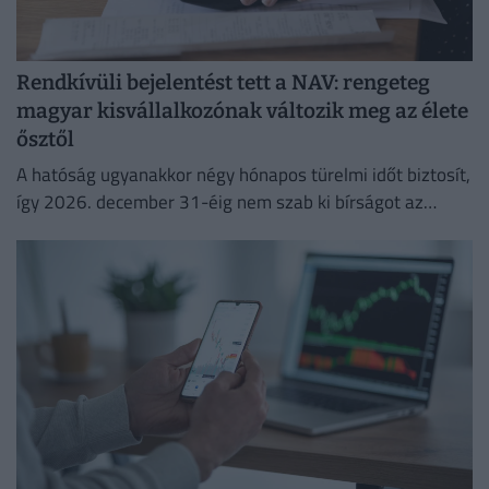
Rendkívüli bejelentést tett a NAV: rengeteg
magyar kisvállalkozónak változik meg az élete
ősztől
A hatóság ugyanakkor négy hónapos türelmi időt biztosít,
így 2026. december 31-éig nem szab ki bírságot az
esetleges hibák miatt.