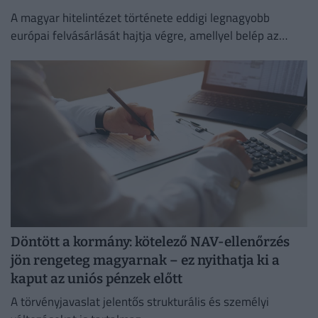
A magyar hitelintézet története eddigi legnagyobb
európai felvásárlását hajtja végre, amellyel belép az
euróövezetbe, és kiterjeszti jelenlétét a balti piacra.
Döntött a kormány: kötelező NAV-ellenőrzés
jön rengeteg magyarnak – ez nyithatja ki a
kaput az uniós pénzek előtt
A törvényjavaslat jelentős strukturális és személyi