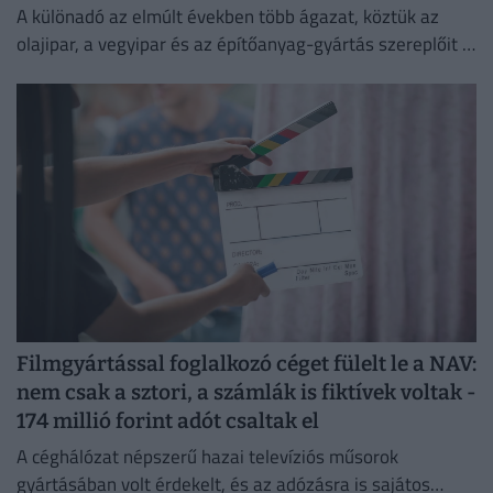
A különadó az elmúlt években több ágazat, köztük az
olajipar, a vegyipar és az építőanyag-gyártás szereplőit is
érzékenyen érintette.
Filmgyártással foglalkozó céget fülelt le a NAV:
nem csak a sztori, a számlák is fiktívek voltak -
174 millió forint adót csaltak el
A céghálózat népszerű hazai televíziós műsorok
gyártásában volt érdekelt, és az adózásra is sajátos