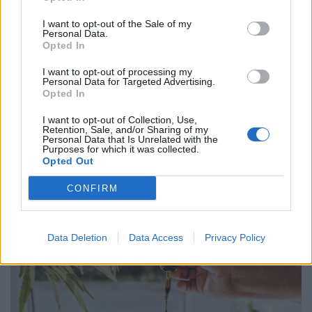
I want to opt-out of the Sale of my
Personal Data.
Opted In
I want to opt-out of processing my
Personal Data for Targeted Advertising.
Opted In
I want to opt-out of Collection, Use,
Elképesztő fejlesztést jelentett be az amerikai
Retention, Sale, and/or Sharing of my
Personal Data that Is Unrelated with the
vállalat a magyarországi gyárában - rengeteg
Purposes for which it was collected.
Opted Out
új dolgozót is felvesznek
A 15 hektáros területen elhelyezkedő, több mint 21 ezer
CONFIRM
panelből álló rendszer hálózati csatlakozása idén ősszel
várható.
Data Deletion
Data Access
Privacy Policy