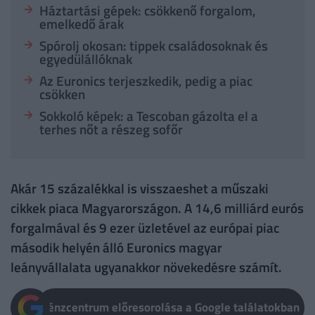
Háztartási gépek: csökkenő forgalom,
emelkedő árak
Spórolj okosan: tippek családosoknak és
egyedülállóknak
Az Euronics terjeszkedik, pedig a piac
csökken
Sokkoló képek: a Tescoban gázolta el a
terhes nőt a részeg sofőr
Akár 15 százalékkal is visszaeshet a műszaki
cikkek piaca Magyarországon. A 14,6 milliárd eurós
forgalmával és 9 ezer üzletével az európai piac
második helyén álló Euronics magyar
leányvállalata ugyanakkor növekedésre számít.
Pénzcentrum előresorolása a Google találatokban