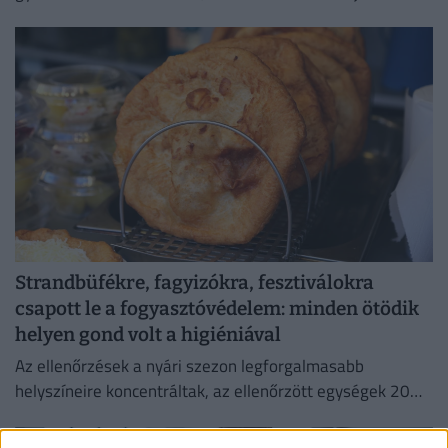
forgatókönyvet talált ki.
Strandbüfékre, fagyizókra, fesztiválokra
csapott le a fogyasztóvédelem: minden ötödik
helyen gond volt a higiéniával
Az ellenőrzések a nyári szezon legforgalmasabb
helyszíneire koncentráltak, az ellenőrzött egységek 20
százalékánál higiéniai hiányosságot tapasztaltak.