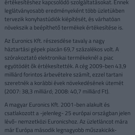
értékesítéshez kapcsolódó szolgáltatásokat. Ennek
leglátványosabb eredményeként több üzletükben
tervezik konyhastúdiók kiépítését, és várhatóan
növekszik a beépíthető termékek értékesítése is.
Az Euronics Kft. részesdése tavaly a nagy
háztartási gépek piacán 69,7 százalékos volt. A
szórakoztató elektronikai termékeknél a piac
egyötödét ők értékesítették. A cég 2009-ben 43,9
milliárd forintos árbevételre számít, ezzel tartani
szeretnék a korábbi évek növekedésének ütemét
(2007: 38,3 milliárd; 2008: 40,7 milliárd Ft).
A magyar Euronics Kft. 2001-ben alakult és
csatlakozott a -jelenleg- 25 európai országban jelen
lévő- nemzetközi Euronicshoz. Az üzletláncot mára
már Európa második legnagyobb műszakicikk-