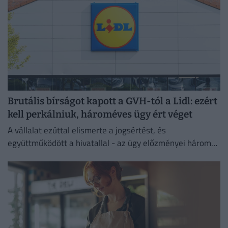
Brutális bírságot kapott a GVH-tól a Lidl: ezért
kell perkálniuk, hároméves ügy ért véget
A vállalat ezúttal elismerte a jogsértést, és
együttműködött a hivatallal - az ügy előzményei három
évre nyúlnak vissza.