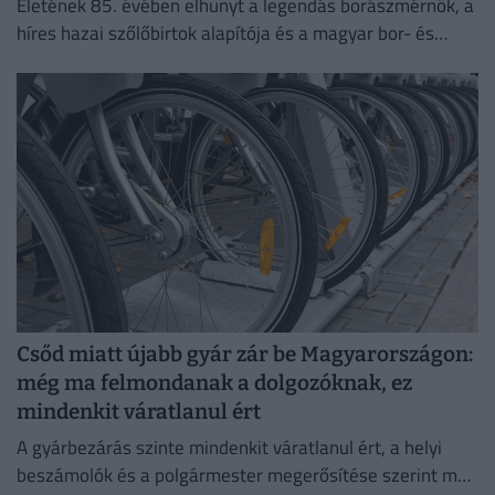
Életének 85. évében elhunyt a legendás borászmérnök, a
híres hazai szőlőbirtok alapítója és a magyar bor- és
pezsgőkultúra meghatározó személyisége.
Csőd miatt újabb gyár zár be Magyarországon:
még ma felmondanak a dolgozóknak, ez
mindenkit váratlanul ért
A gyárbezárás szinte mindenkit váratlanul ért, a helyi
beszámolók és a polgármester megerősítése szerint még