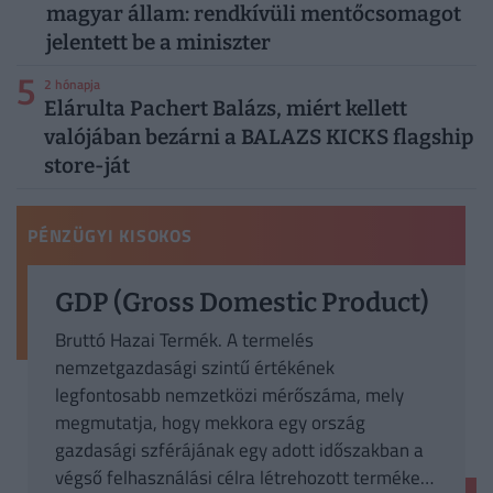
magyar állam: rendkívüli mentőcsomagot
jelentett be a miniszter
5
2 hónapja
Elárulta Pachert Balázs, miért kellett
valójában bezárni a BALAZS KICKS flagship
store-ját
PÉNZÜGYI KISOKOS
GDP (Gross Domestic Product)
Bruttó Hazai Termék. A termelés
nemzetgazdasági szintű értékének
legfontosabb nemzetközi mérőszáma, mely
megmutatja, hogy mekkora egy ország
gazdasági szférájának egy adott időszakban a
végső felhasználási célra létrehozott termékek