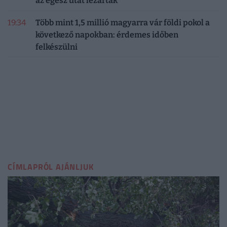
az egész utat lezárták
19:34
Több mint 1,5 millió magyarra vár földi pokol a
következő napokban: érdemes időben
felkészülni
CÍMLAPRÓL AJÁNLJUK