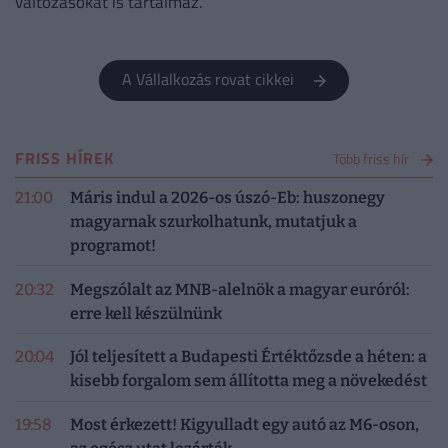
változásokat is tartalmaz.
A Vállalkozás rovat cikkei
FRISS HÍREK
Több friss hír
21:00
Máris indul a 2026-os úszó-Eb: huszonegy
magyarnak szurkolhatunk, mutatjuk a
programot!
20:32
Megszólalt az MNB-alelnök a magyar euróról:
erre kell készülnünk
20:04
Jól teljesített a Budapesti Értéktőzsde a héten: a
kisebb forgalom sem állította meg a növekedést
19:58
Most érkezett! Kigyulladt egy autó az M6-oson,