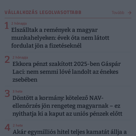
VÁLLALKOZÁS LEGOLVASOTTABB
Tovább
1
2 hónapja
Elszálltak a remények a magyar
munkahelyeken: évek óta nem látott
fordulat jön a fizetéseknél
2
2 hónapja
Ekkora pénzt szakított 2025-ben Gáspár
Laci: nem semmi lóvé landolt az énekes
zsebében
3
3 hete
Döntött a kormány: kötelező NAV-
ellenőrzés jön rengeteg magyarnak – ez
nyithatja ki a kaput az uniós pénzek előtt
4
2 hete
Akár egymilliós hitel teljes kamatát állja a