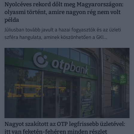
Nyolcéves rekord dőlt meg Magyarországon:
olyasmi történt, amire nagyon rég nem volt
példa
Júliusban tovább javult a hazai fogyasztók és az üzleti
szféra hangulata, aminek köszönhetően a GKI
konjunktúraindexe négy és fél éves csúcsra emelkedett.
Nagyot szakított az OTP legfrissebb üzletével:
itt van feketén-fehéren minden részlet