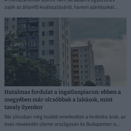
zajlik az államfő kiválasztásáról, hanem ajánlásokat
kértek, és a folyamat a végéhez közeledik.
Hatalmas fordulat a ingatlanpiacon: ebben a
megyében már olcsóbbak a lakások, mint
tavaly ilyenkor
Bár júliusban még tovább emelkedtek a hirdetési árak, az
éves növekedés üteme országosan és Budapesten is