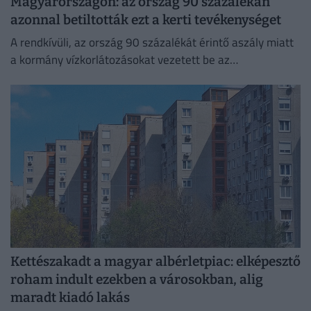
Magyarországon: az ország 90 százalékán
azonnal betiltották ezt a kerti tevékenységet
A rendkívüli, az ország 90 százalékát érintő aszály miatt
a kormány vízkorlátozásokat vezetett be az
ivóvízhálózaton a folyamatos lakossági ellátás
biztosítása érdekében.
Kettészakadt a magyar albérletpiac: elképesztő
roham indult ezekben a városokban, alig
maradt kiadó lakás