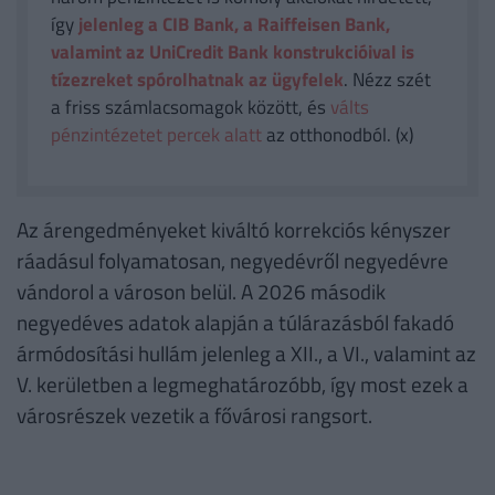
így
jelenleg a CIB Bank, a Raiffeisen Bank,
valamint az UniCredit Bank konstrukcióival is
tízezreket spórolhatnak az ügyfelek
. Nézz szét
a friss számlacsomagok között, és
válts
pénzintézetet percek alatt
az otthonodból. (x)
Az árengedményeket kiváltó korrekciós kényszer
ráadásul folyamatosan, negyedévről negyedévre
vándorol a városon belül. A 2026 második
negyedéves adatok alapján a túlárazásból fakadó
ármódosítási hullám jelenleg a XII., a VI., valamint az
V. kerületben a legmeghatározóbb, így most ezek a
városrészek vezetik a fővárosi rangsort.