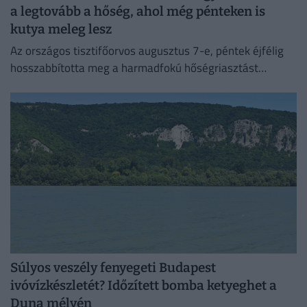
a legtovább a hőség, ahol még pénteken is
kutya meleg lesz
Az országos tisztifőorvos augusztus 7-e, péntek éjfélig
hosszabbította meg a harmadfokú hőségriasztást
Magyarország teljes területére. Néhol már hamarabb
fellélegezhetünk.
Súlyos veszély fenyegeti Budapest
ivóvízkészletét? Időzített bomba ketyeghet a
Duna mélyén