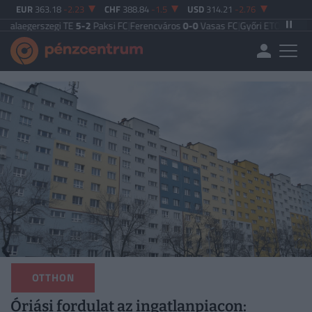
EUR
363.18
-2.23
CHF
388.84
-1.5
USD
314.21
-2.76
zegi TE
5-2
Paksi FC
|
Ferencváros
0-0
Vasas FC
|
Győri ETO FC
4-0
Nyíregyhá
OTTHON
Óriási fordulat az ingatlanpiacon: