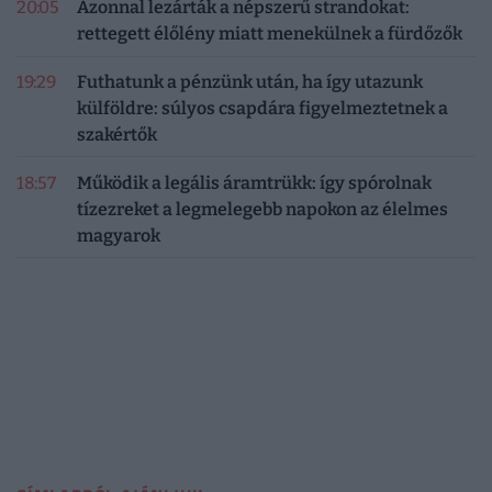
20:05
Azonnal lezárták a népszerű strandokat:
rettegett élőlény miatt menekülnek a fürdőzők
19:29
Futhatunk a pénzünk után, ha így utazunk
külföldre: súlyos csapdára figyelmeztetnek a
szakértők
18:57
Működik a legális áramtrükk: így spórolnak
tízezreket a legmelegebb napokon az élelmes
magyarok