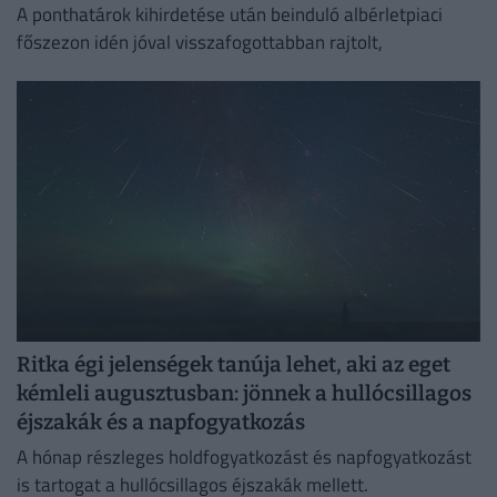
A ponthatárok kihirdetése után beinduló albérletpiaci
főszezon idén jóval visszafogottabban rajtolt,
Ritka égi jelenségek tanúja lehet, aki az eget
kémleli augusztusban: jönnek a hullócsillagos
éjszakák és a napfogyatkozás
A hónap részleges holdfogyatkozást és napfogyatkozást
is tartogat a hullócsillagos éjszakák mellett.