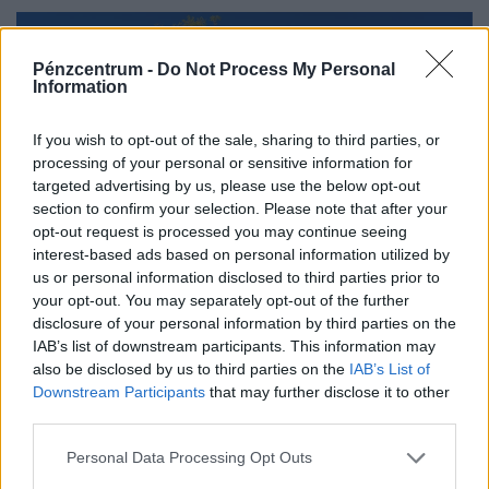
mérséklődött.
Pénzcentrum -
Do Not Process My Personal
Information
If you wish to opt-out of the sale, sharing to third parties, or
processing of your personal or sensitive information for
targeted advertising by us, please use the below opt-out
section to confirm your selection. Please note that after your
opt-out request is processed you may continue seeing
interest-based ads based on personal information utilized by
us or personal information disclosed to third parties prior to
Megtaláltuk! Ide vonult vissza a világ zajától
your opt-out. You may separately opt-out of the further
Demjén Ferenc: lovak, halastó, medence is van
disclosure of your personal information by third parties on the
a Városliget méretű farmon
IAB’s list of downstream participants. This information may
also be disclosed by us to third parties on the
IAB’s List of
"Nekem az életemben, hogy egy ilyen helyen élhetek és
Downstream Participants
that may further disclose it to other
egy ilyen helyen pihenhetem ki magam, az nagyon sokat
third parties.
számít. Lelki megnyugvást ad; visszaköltöztem a
Personal Data Processing Opt Outs
természetbe."