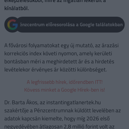
kínálatból.
Pénzcentrum előresorolása a Google találatokban
A fővárosi folyamatokat egy új mutató, az árazási
korrekciós index követi nyomon, amely kerületi
bontásban méri a meghirdetett ár és a hirdetés
levételekor érvényes ár közötti különbséget.
A legfrissebb hírek, időrendben ITT!
Kövess minket a Google Hírek-ben is!
Dr. Barta Ákos, az instantingatlanertek.hu
szakértője a Pénzcentrumnak küldött levelében az
adatok kapcsán kiemelte, hogy míg 2026 első
negyedévében átlagosan 2,8 millió forint volt az