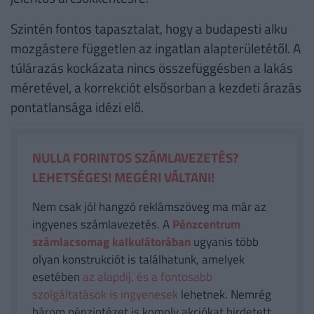
Szintén fontos tapasztalat, hogy a budapesti alku
mozgástere független az ingatlan alapterületétől. A
túlárazás kockázata nincs összefüggésben a lakás
méretével, a korrekciót elsősorban a kezdeti árazás
pontatlansága idézi elő.
NULLA FORINTOS SZÁMLAVEZETÉS?
LEHETSÉGES! MEGÉRI VÁLTANI!
Nem csak jól hangzó reklámszöveg ma már az
ingyenes számlavezetés. A
Pénzcentrum
számlacsomag kalkulátorában
ugyanis több
olyan konstrukciót is találhatunk, amelyek
esetében
az alapdíj, és a fontosabb
szolgáltatások is ingyenesek
lehetnek. Nemrég
három pénzintézet is komoly akciókat hirdetett,