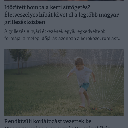
Időzített bomba a kerti sütögetés?
Életveszélyes hibát követ el a legtöbb magyar
grillezés közben
A grillezés a nyári étkezések egyik legkedveltebb
formája, a meleg időjárás azonban a kórokozó, romlást
okozó baktériumok gyorsabb szaporodásának is kedvez.
Rendkívüli korlátozást vezettek be