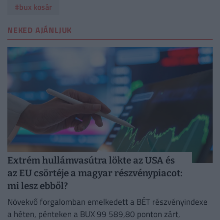
#bux kosár
NEKED AJÁNLJUK
Extrém hullámvasútra lökte az USA és
az EU csörtéje a magyar részvénypiacot:
mi lesz ebből?
Növekvő forgalomban emelkedett a BÉT részvényindexe
a héten, pénteken a BUX 99 589,80 ponton zárt,