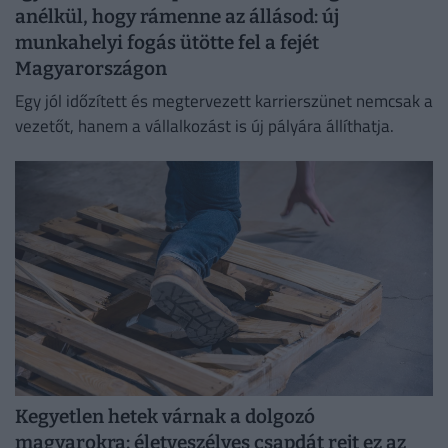
anélkül, hogy rámenne az állásod: új
munkahelyi fogás ütötte fel a fejét
Magyarországon
Egy jól időzített és megtervezett karrierszünet nemcsak a
vezetőt, hanem a vállalkozást is új pályára állíthatja.
Kegyetlen hetek várnak a dolgozó
magyarokra: életveszélyes csapdát rejt ez az