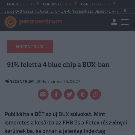
EUR
363.3
-2.11
CHF
389.06
-1.28
USD
314.05
-2.92
0
Vasas FC
|
Győri ETO FC
4-0
Nyíregyháza
|
Újpest FC
4-2
Debreceni VSC
|
Buda
HRCENTRUM
91% felett a 4 blue chip a BUX-ban
PÉNZCENTRUM
2004. március 25. 08:27
Publikálta a BÉT az új BUX súlyokat. Mint
ismeretes a kosárba az FHB és a Fotex részvényei
kerülnek be, és onnan a jelenleg indextag