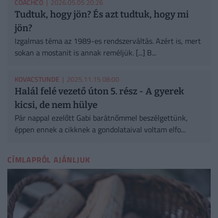
COACHCO
| 2026.05.05 20:26
Tudtuk, hogy jön? És azt tudtuk, hogy mi
jön?
Izgalmas téma az 1989-es rendszerváltás. Azért is, mert
sokan a mostanit is annak reméljük. [...] B...
KOVACSTUNDE
| 2025.11.15 08:00
Halál felé vezető úton 5. rész - A gyerek
kicsi, de nem hülye
Pár nappal ezelőtt Gabi barátnőmmel beszélgettünk,
éppen ennek a cikknek a gondolataival voltam elfo...
CÍMLAPRÓL AJÁNLJUK