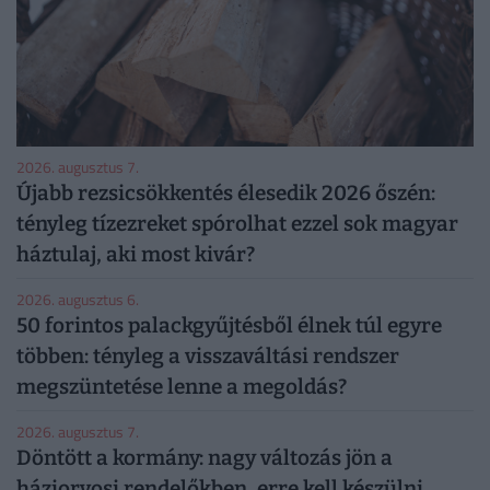
2026. augusztus 7.
Újabb rezsicsökkentés élesedik 2026 őszén:
tényleg tízezreket spórolhat ezzel sok magyar
háztulaj, aki most kivár?
2026. augusztus 6.
50 forintos palackgyűjtésből élnek túl egyre
többen: tényleg a visszaváltási rendszer
megszüntetése lenne a megoldás?
2026. augusztus 7.
Döntött a kormány: nagy változás jön a
háziorvosi rendelőkben, erre kell készülni