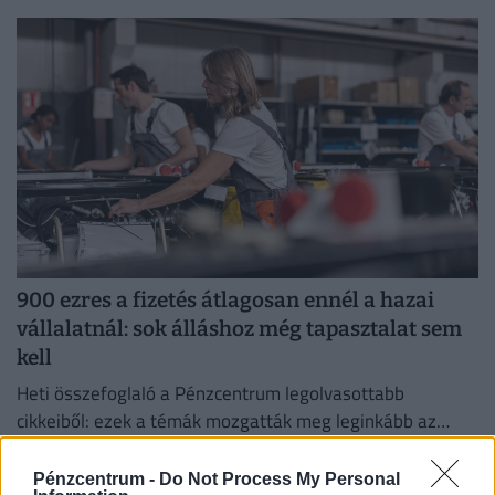
működőképességének megőrzése és az energiaválság
kezelése érdekében.
900 ezres a fizetés átlagosan ennél a hazai
vállalatnál: sok álláshoz még tapasztalat sem
kell
Heti összefoglaló a Pénzcentrum legolvasottabb
cikkeiből: ezek a témák mozgatták meg leginkább az
olvasókat.
Pénzcentrum -
Do Not Process My Personal