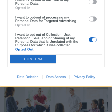
I want to opt-out of the Sale of my
Personal Data.
Opted In
I want to opt-out of processing my
Personal Data for Targeted Advertising.
Opted In
I want to opt-out of Collection, Use,
Retention, Sale, and/or Sharing of my
Personal Data that Is Unrelated with the
Így dolgoznak home officeból az élelmesek,
Purposes for which it was collected.
Opted Out
miközben utazgatnak: itt a TOP10 úticél, ahol
ezt legkönnyebben megteheted
CONFIRM
Az IWG kutatása szerint a helyfüggetlen munkavégzés a
válaszadók 90%-ánál javította a munka és a magánélet
egyensúlyát, míg 80%-uk produktívabbnak érzi magát.
Data Deletion
Data Access
Privacy Policy