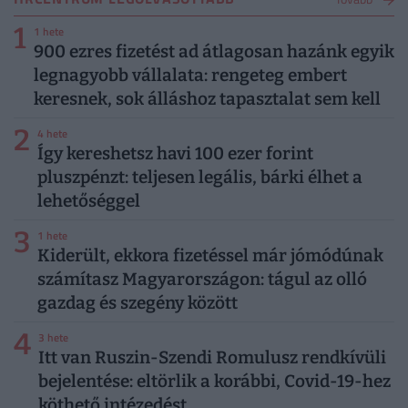
1
1 hete
900 ezres fizetést ad átlagosan hazánk egyik
legnagyobb vállalata: rengeteg embert
keresnek, sok álláshoz tapasztalat sem kell
2
4 hete
Így kereshetsz havi 100 ezer forint
pluszpénzt: teljesen legális, bárki élhet a
lehetőséggel
3
1 hete
Kiderült, ekkora fizetéssel már jómódúnak
számítasz Magyarországon: tágul az olló
gazdag és szegény között
4
3 hete
Itt van Ruszin-Szendi Romulusz rendkívüli
bejelentése: eltörlik a korábbi, Covid-19-hez
köthető intézedést