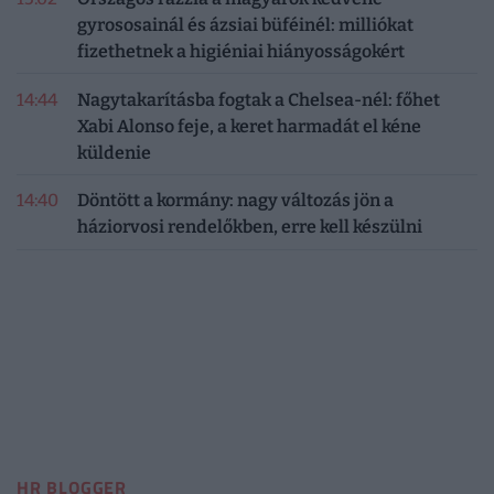
gyrososainál és ázsiai büféinél: milliókat
fizethetnek a higiéniai hiányosságokért
14:44
Nagytakarításba fogtak a Chelsea-nél: főhet
Xabi Alonso feje, a keret harmadát el kéne
küldenie
14:40
Döntött a kormány: nagy változás jön a
háziorvosi rendelőkben, erre kell készülni
HR BLOGGER