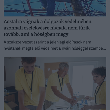
Asztalra vágnak a dolgozók védelmében:
azonnali cselekvésre hívnak, nem tűrik
tovább, ami a hőségben megy
A szakszervezet szerint a jelenlegi előírások nem
nyújtanak megfelelő védelmet a nyári hőséggel szemben,
ezért aláírásgyűjtést indítottak a dolgozók egészségének
védelmében.