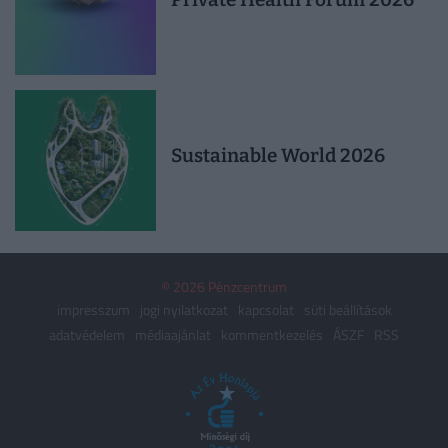
Sustainable World 2026
© 2026 Pénzcentrum
impresszum
jogi nyilatkozat
kapcsolat
süti beállítások
adatvédelem
médiaajánlat
kommentkezelés
ÁSZF
RSS