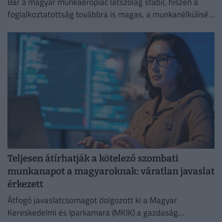
Bár a magyar munkaerőpiac látszólag stabil, hiszen a
foglalkoztatottság továbbra is magas, a munkanélküliség
pedig nem emelkedik drámai mértékben.
Teljesen átírhatják a kötelező szombati
munkanapot a magyaroknak: váratlan javaslat
érkezett
Átfogó javaslatcsomagot dolgozott ki a Magyar
Kereskedelmi és Iparkamara (MKIK) a gazdaság