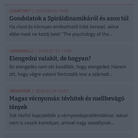
LEGACYKFT
| 2026.08.03 13:05
Gondolatok a Spiráldinamikáról és azon túl
Ha rövid és könnyen emészthető írást keresel, akkor
ebbe most ne kezdj bele! "The psychology of the...
LASKAINELLI
| 2026.07.31 11:05
Elengedni valakit, de hogyan?
Az elengedés nem ott kezdődik, hogy elengeded. Hanem
ott, hogy végre valami fontosabb lesz a számodr...
HRDOKTOR
| 2026.07.29 13:52
Magas vérnyomás: tévhitek és mellbevágó
tények
Sok tévhit kapcsolódik a vérnyomásproblémákhoz, sokan
nem is veszik komolyan, amivel nagy veszélynek...