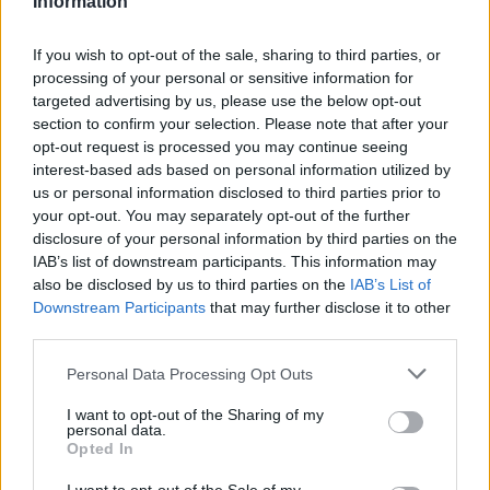
Information
If you wish to opt-out of the sale, sharing to third parties, or
processing of your personal or sensitive information for
targeted advertising by us, please use the below opt-out
section to confirm your selection. Please note that after your
opt-out request is processed you may continue seeing
interest-based ads based on personal information utilized by
us or personal information disclosed to third parties prior to
your opt-out. You may separately opt-out of the further
disclosure of your personal information by third parties on the
Kiderült, ekkora fizetéssel már jómódúnak
IAB’s list of downstream participants. This information may
számítasz Magyarországon: tágul az olló
also be disclosed by us to third parties on the
IAB’s List of
gazdag és szegény között
Downstream Participants
that may further disclose it to other
third parties.
Hiába emelkednek látványosan a magyar bérek, a
számok mögött továbbra is jelentős jövedelmi
Personal Data Processing Opt Outs
különbségek húzódnak meg.
I want to opt-out of the Sharing of my
personal data.
Opted In