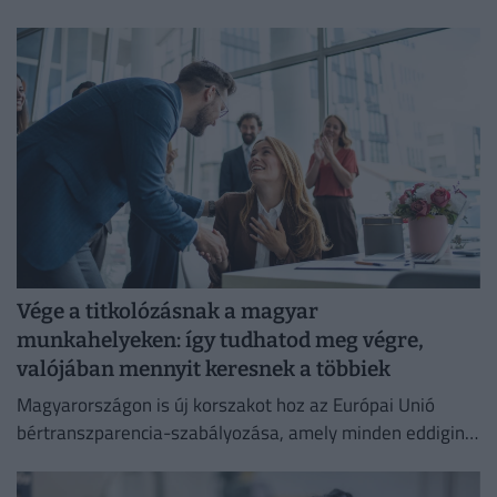
Vége a titkolózásnak a magyar
munkahelyeken: így tudhatod meg végre,
valójában mennyit keresnek a többiek
Magyarországon is új korszakot hoz az Európai Unió
bértranszparencia-szabályozása, amely minden eddiginél
átláthatóbbá teszi a vállalati javadalmazást: