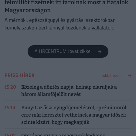
félmilliót fizetnek: itt tarolnak most a fiatalok
Magyarországon
A mérnöki, egészségügyi és gyártási szektorokban
komoly szakemberhiánnyal küzdenek a vállalatok.
A HRCENTRUM rovat cikkei
FRISS HÍREK
Több friss hír
15:20
Közeleg a döntés napja: holnap elárulják a
három államfőjelölt nevét
15:14
Ennyit az őszi nyugdíjemelésről, -prémiumról:
erre már keresztet vethetnek a magyar idősek -
szinte kizárt, hogy megkapják
15:02
Országos razzia a magyarok kedvenc