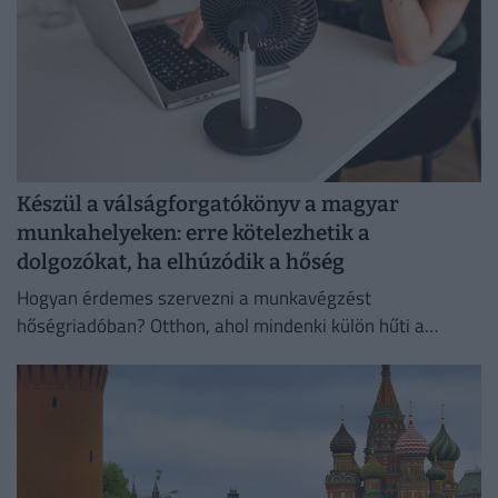
Készül a válságforgatókönyv a magyar
munkahelyeken: erre kötelezhetik a
dolgozókat, ha elhúzódik a hőség
Hogyan érdemes szervezni a munkavégzést
hőségriadóban? Otthon, ahol mindenki külön hűti a
lakását, vagy egy korszerű, energiahatékony
irodaházban, ahol a hűtés központilag működik.