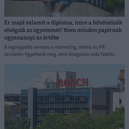
Ér majd valamit a diploma, mire a felvételizők
elvégzik az egyetemet? Nem minden papírnak
ugyanannyi az értéke
A legnagyobb verseny a marketing, média és PR
területén figyelhető meg, ahol átlagosan száz feletti
jelentkező juthat egy pályakezdő állásra.