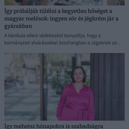
Így próbálják túlélni a kegyetlen hőséget a
magyar melósok: ingyen sör és jégkrém jár a
gyárakban
A kánikula elleni védekezést bonyolítja, hogy a
kormányzati elvárásokkal összhangban a cégeknek az
energiafogyasztásukat is mérsékelniük kell.
Így mehetsz hónapokra is szabadságra