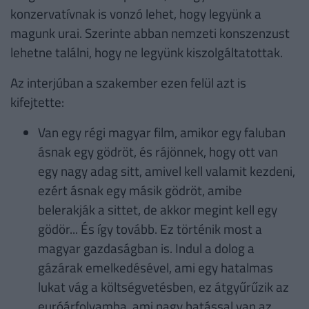
konzervatívnak is vonzó lehet, hogy legyünk a
magunk urai. Szerinte abban nemzeti konszenzust
lehetne találni, hogy ne legyünk kiszolgáltatottak.
Az interjúban a szakember ezen felül azt is
kifejtette:
Van egy régi magyar film, amikor egy faluban
ásnak egy gödröt, és rájönnek, hogy ott van
egy nagy adag sitt, amivel kell valamit kezdeni,
ezért ásnak egy másik gödröt, amibe
belerakják a sittet, de akkor megint kell egy
gödör... És így tovább. Ez történik most a
magyar gazdaságban is. Indul a dolog a
gázárak emelkedésével, ami egy hatalmas
lukat vág a költségvetésben, ez átgyűrűzik az
euróárfolyamba, ami nagy hatással van az