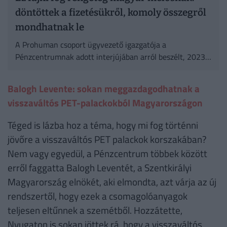
döntöttek a fizetésükről, komoly összegről
mondhatnak le
A Prohuman csoport ügyvezető igazgatója a
Pénzcentrumnak adott interjújában arról beszélt, 2023-
ban leginkább a hiányszakmákban készülnek
béremelésre a munkaadók.
Balogh Levente: sokan meggazdagodhatnak a
visszaváltós PET-palackokból Magyarországon
Téged is lázba hoz a téma, hogy mi fog történni
jövőre a visszaváltós PET palackok korszakában?
Nem vagy egyedül, a Pénzcentrum többek között
erről faggatta Balogh Leventét, a Szentkirályi
Magyarország elnökét, aki elmondta, azt várja az új
rendszertől, hogy ezek a csomagolóanyagok
teljesen eltűnnek a szemétből. Hozzátette,
Nyugaton is sokan jöttek rá, hogy a visszaváltós