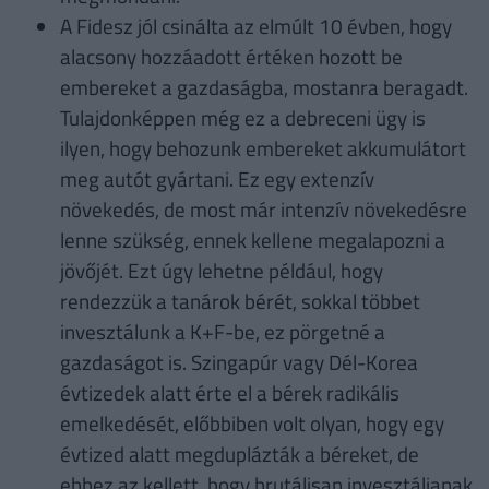
A Fidesz jól csinálta az elmúlt 10 évben, hogy
alacsony hozzáadott értéken hozott be
embereket a gazdaságba, mostanra beragadt.
Tulajdonképpen még ez a debreceni ügy is
ilyen, hogy behozunk embereket akkumulátort
meg autót gyártani. Ez egy extenzív
növekedés, de most már intenzív növekedésre
lenne szükség, ennek kellene megalapozni a
jövőjét. Ezt úgy lehetne például, hogy
rendezzük a tanárok bérét, sokkal többet
invesztálunk a K+F-be, ez pörgetné a
gazdaságot is. Szingapúr vagy Dél-Korea
évtizedek alatt érte el a bérek radikális
emelkedését, előbbiben volt olyan, hogy egy
évtized alatt megduplázták a béreket, de
ehhez az kellett, hogy brutálisan invesztáljanak