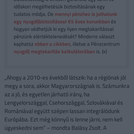
időskori megélhetésük biztosításának egy
tudatos módja. De
mennyi pénzhez is juthatunk
egy nyugdíjbiztosítással 65 éves korunkban
és
hogyan védhetjük ki egy ilyen megtakarítással
pénzünk elértéktelenedését? Minderre választ
kaphatsz
ebben a cikkben
, illetve a Pénzcentrum
nyugdíj megtakarítás kalkulátorában
is. (x)
„Ahogy a 2010-es évekből látszik: ha a régiónak jól
megy a sora, akkor Magyarországnak is. Számunkra
az a jó, és egyetlen járható irány, ha
Lengyelországgal, Csehországgal, Szlovákiával és
Romániával együtt szépen lassan integrálódunk
Európába. Ezt még könnyű is lenne járni, nem kell
ügyeskedni sem” – mondta Balásy Zsolt. A