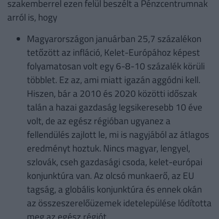
szakemberrel ezen felül beszélt a Pénzcentrumnak
arról is, hogy
Magyarországon januárban 25,7 százalékon
tetőzött az infláció, Kelet-Európához képest
folyamatosan volt egy 6-8-10 százalék körüli
többlet. Ez az, ami miatt igazán aggódni kell.
Hiszen, bár a 2010 és 2020 közötti időszak
talán a hazai gazdaság legsikeresebb 10 éve
volt, de az egész régióban ugyanez a
fellendülés zajlott le, mi is nagyjából az átlagos
eredményt hoztuk. Nincs magyar, lengyel,
szlovák, cseh gazdasági csoda, kelet-európai
konjunktúra van. Az olcsó munkaerő, az EU
tagság, a globális konjunktúra és ennek okán
az összeszerelőüzemek idetelepülése lódította
meg az egész régiót.