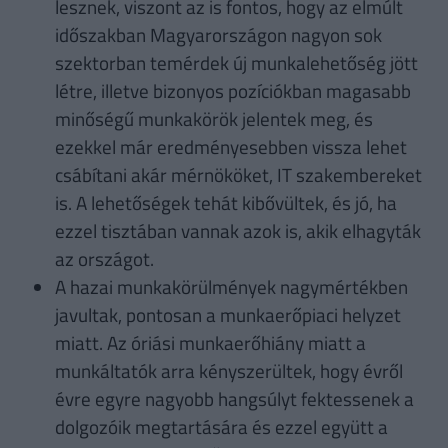
lesznek, viszont az is fontos, hogy az elmúlt
időszakban Magyarországon nagyon sok
szektorban temérdek új munkalehetőség jött
létre, illetve bizonyos pozíciókban magasabb
minőségű munkakörök jelentek meg, és
ezekkel már eredményesebben vissza lehet
csábítani akár mérnököket, IT szakembereket
is. A lehetőségek tehát kibővültek, és jó, ha
ezzel tisztában vannak azok is, akik elhagyták
az országot.
A hazai munkakörülmények nagymértékben
javultak, pontosan a munkaerőpiaci helyzet
miatt. Az óriási munkaerőhiány miatt a
munkáltatók arra kényszerültek, hogy évről
évre egyre nagyobb hangsúlyt fektessenek a
dolgozóik megtartására és ezzel együtt a