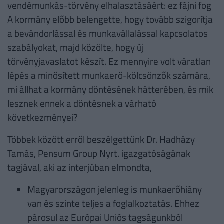
vendémunkás-törvény elhalasztásáért: ez fájni fog
A kormány előbb belengette, hogy tovább szigorítja
a bevándorlással és munkavállalással kapcsolatos
szabályokat, majd közölte, hogy új
törvényjavaslatot készít. Ez mennyire volt váratlan
lépés a minősített munkaerő-kölcsönzők számára,
mi állhat a kormány döntésének hátterében, és mik
lesznek ennek a döntésnek a várható
következményei?
Többek között erről beszélgettünk Dr. Hadházy
Tamás, Pensum Group Nyrt. igazgatóságának
tagjával, aki az interjúban elmondta,
Magyarországon jelenleg is munkaerőhiány
van és szinte teljes a foglalkoztatás. Ehhez
párosul az Európai Uniós tagságunkból