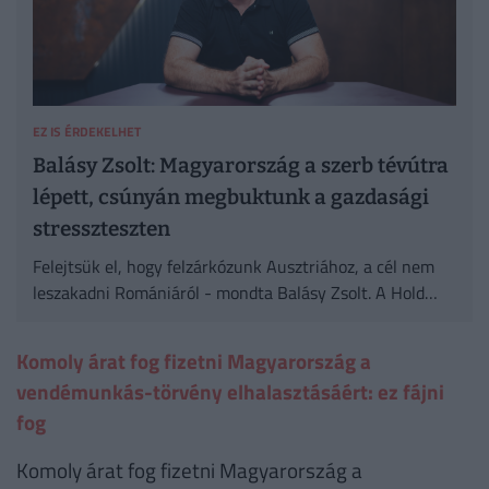
EZ IS ÉRDEKELHET
Balásy Zsolt: Magyarország a szerb tévútra
lépett, csúnyán megbuktunk a gazdasági
stresszteszten
Felejtsük el, hogy felzárkózunk Ausztriához, a cél nem
leszakadni Romániáról - mondta Balásy Zsolt. A Hold
Alapkezelő elemzőjével körüljártuk, valóban a spekuláló
multik okozták-e az inflációt.
Komoly árat fog fizetni Magyarország a
vendémunkás-törvény elhalasztásáért: ez fájni
fog
Komoly árat fog fizetni Magyarország a