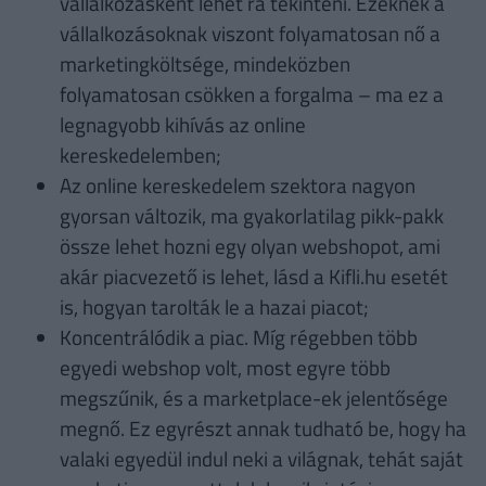
vállalkozásként lehet rá tekinteni. Ezeknek a
vállalkozásoknak viszont folyamatosan nő a
marketingköltsége, mindeközben
folyamatosan csökken a forgalma – ma ez a
legnagyobb kihívás az online
kereskedelemben;
Az online kereskedelem szektora nagyon
gyorsan változik, ma gyakorlatilag pikk-pakk
össze lehet hozni egy olyan webshopot, ami
akár piacvezető is lehet, lásd a Kifli.hu esetét
is, hogyan tarolták le a hazai piacot;
Koncentrálódik a piac. Míg régebben több
egyedi webshop volt, most egyre több
megszűnik, és a marketplace-ek jelentősége
megnő. Ez egyrészt annak tudható be, hogy ha
valaki egyedül indul neki a világnak, tehát saját