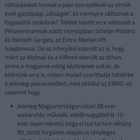
változásokat hoznak a piaci szereplőknél az elmúlt
évek gazdasági „válságok”, és mennyire változnak a
fogyasztói szokások? Többek között erre válaszolt a
Pénzcentrumnak adott interjújában Scheller Richárd
és Németh Gergely, az Extra-Market Kft.
tulajdonosai. De az interjúból kiderült az is, hogy
miért az Alzának és a Kiflinek sikerült az itthon,
amire a magyarok eddig képtelenek voltak, de
kitértünk arra is, milyen modell szoríthatja háttérbe
a jelenlegi piacvezetőket, mint például az EMAG-ot,
valamint hogy
Jelenleg Magyarországon közel 38 ezer
webáruház működik, ebből nagyjából 8-10
ezer olyan méretű, hogy el tud tartani néhány
főt, tehát forgalom alapján is tényleges