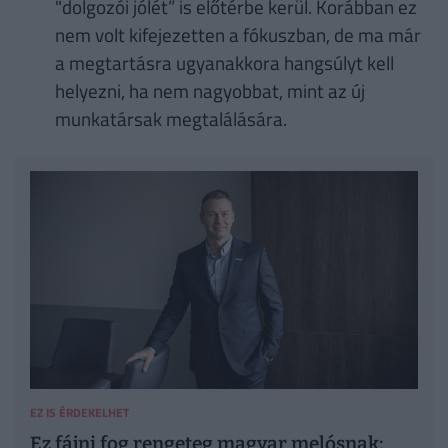
"dolgozói jólét” is előtérbe kerül. Korábban ez
nem volt kifejezetten a fókuszban, de ma már
a megtartásra ugyanakkora hangsúlyt kell
helyezni, ha nem nagyobbat, mint az új
munkatársak megtalálására.
EZ IS ÉRDEKELHET
Ez fájni fog rengeteg magyar melósnak: