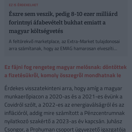
EZ IS ÉRDEKELHET
Észre sem veszik, pedig 8-10 ezer milliárd
forintnyi áfabevételt bukhat emiatt a
magyar költségvetés
A feltörekvő marketplace, az Extra-Market tulajdonosai
arra számítanak, hogy az EMAG hamarosan elveszíti
piacvezető szerepét. Hogy miért, arról részletesen
beszéltek az interjúban.
Ez fájni fog rengeteg magyar melósnak: döntöttek
a fizetésükről, komoly összegről mondhatnak le
Érdekes visszatekinteni arra, hogy amíg a magyar
munkaerőpiacon a 2020-as és a 2021-es évünk a
Covidról szólt, a 2022-es az energiaválságról és az
inflációról, addig mire számított a Pénzcentrumnak
nyilatkozó szakértő a 2023-as év kapcsán. Juhász
Csongor, a Prohuman csoport ügyvezető igazgatója