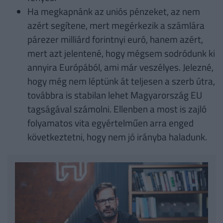
Ha megkapnánk az uniós pénzeket, az nem
azért segítene, mert megérkezik a számlára
párezer milliárd forintnyi euró, hanem azért,
mert azt jelentené, hogy mégsem sodródunk ki
annyira Európából, ami már veszélyes. Jelezné,
hogy még nem léptünk át teljesen a szerb útra,
továbbra is stabilan lehet Magyarország EU
tagságával számolni. Ellenben a most is zajló
folyamatos vita egyértelműen arra enged
következtetni, hogy nem jó irányba haladunk.