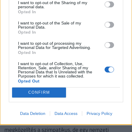
ezek pörgethetnék fel a gazdaságot. Ráadásul
I want to opt-out of the Sharing of my
personal data.
szerinte a sok szempontból sikeres politika
Opted In
megrekedt, és számos területen egészen más
I want to opt-out of the Sale of my
irányban kéne elindulnunk ahhoz, hogy hazánk egy
Personal Data.
Opted In
sikeres és gazdasági értelemben a lehető leginkább
független ország lehessen.
I want to opt-out of processing my
Personal Data for Targeted Advertising.
Opted In
Az interjúban a közgazdász példaként említett
néhány gazdasági mutatót, amiben jól állunk, ám
I want to opt-out of Collection, Use,
Retention, Sale, and/or Sharing of my
Magyarországon az a probléma, hogy nem abba
Personal Data that Is Unrelated with the
Purposes for which it was collected.
rakjuk a pénzt, ami megtérül, hanem olyanokba, ami
Opted Out
nyers presztízs. Egy atlétikai vb soha az életben
CONFIRM
nem fog megtérülni. Szerinte a pénzt a zöld
átmenetre, a gazdasági, energetikai autonómia
kiépítésére kellene költeni. Tehát a minél nagyobb
Data Deletion
Data Access
Privacy Policy
arányú önellátás lenne a cél. Számára a zöld
megközelítés a szimpatikus, de egy nemzeti