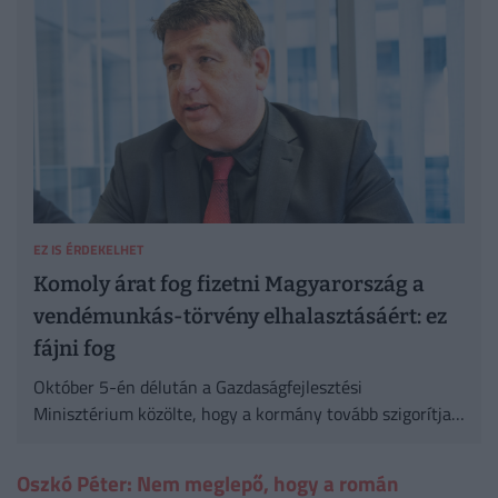
EZ IS ÉRDEKELHET
Komoly árat fog fizetni Magyarország a
vendémunkás-törvény elhalasztásáért: ez
fájni fog
Október 5-én délután a Gazdaságfejlesztési
Minisztérium közölte, hogy a kormány tovább szigorítja a
bevándorlással és munkavállalással kapcsolatos
szabályokat.
Oszkó Péter: Nem meglepő, hogy a román