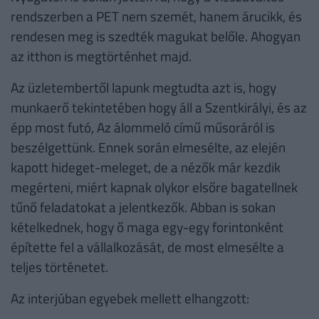
rendszerben a PET nem szemét, hanem árucikk, és
rendesen meg is szedték magukat belőle. Ahogyan
az itthon is megtörténhet majd.
Az üzletembertől lapunk megtudta azt is, hogy
munkaerő tekintetében hogy áll a Szentkirályi, és az
épp most futó, Az álommeló című műsoráról is
beszélgettünk. Ennek során elmesélte, az elején
kapott hideget-meleget, de a nézők már kezdik
megérteni, miért kapnak olykor elsőre bagatellnek
tűnő feladatokat a jelentkezők. Abban is sokan
kételkednek, hogy ő maga egy-egy forintonként
építette fel a vállalkozását, de most elmesélte a
teljes történetet.
Az interjúban egyebek mellett elhangzott: