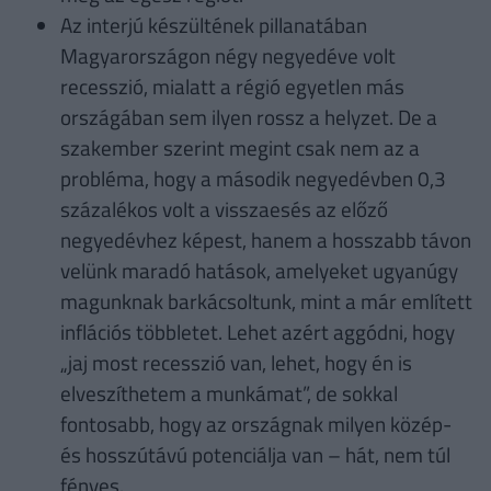
Az interjú készültének pillanatában
Magyarországon négy negyedéve volt
recesszió, mialatt a régió egyetlen más
országában sem ilyen rossz a helyzet. De a
szakember szerint megint csak nem az a
probléma, hogy a második negyedévben 0,3
százalékos volt a visszaesés az előző
negyedévhez képest, hanem a hosszabb távon
velünk maradó hatások, amelyeket ugyanúgy
magunknak barkácsoltunk, mint a már említett
inflációs többletet. Lehet azért aggódni, hogy
„jaj most recesszió van, lehet, hogy én is
elveszíthetem a munkámat”, de sokkal
fontosabb, hogy az országnak milyen közép-
és hosszútávú potenciálja van – hát, nem túl
fényes.