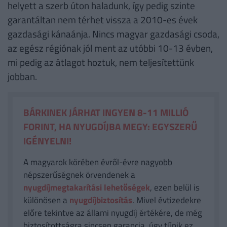
helyett a szerb úton haladunk, így pedig szinte
garantáltan nem térhet vissza a 2010-es évek
gazdasági kánaánja. Nincs magyar gazdasági csoda,
az egész régiónak jól ment az utóbbi 10-13 évben,
mi pedig az átlagot hoztuk, nem teljesítettünk
jobban.
BÁRKINEK JÁRHAT INGYEN 8-11 MILLIÓ
FORINT, HA NYUGDÍJBA MEGY: EGYSZERŰ
IGÉNYELNI!
A magyarok körében évről-évre nagyobb
népszerűségnek örvendenek a
nyugdíjmegtakarítási lehetőségek
, ezen belül is
különösen a
nyugdíjbiztosítás
. Mivel évtizedekre
előre tekintve az állami nyugdíj értékére, de még
biztosítottságra sincsen garancia, úgy tűnik ez