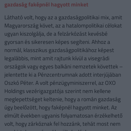
gazdaság faképnél hagyott minket
Látható volt, hogy az a gazdaságpolitikai mix, amit
Magyarország követ, az a hatalompolitikai célokat
ugyan kiszolgálja, de a felzárkózást kevésbé
gyorsan és sikeresen képes segíteni. Ahhoz a
normál, klasszikus gazdaságpolitikához képest
legalábbis, mint amit rajtunk kívül a visegrádi
országok vagy egyes balkáni nemzetek követtek –
jelentette ki a Pénzcentrumnak adott interjújában
Oszkó Péter. A volt pénzügyminiszerrel, az OXO
Holdings vezérigazgatója szerint nem kellene
meglepettséget keltenie, hogy a román gazdaság
úgy beelőzött, hogy faképnél hagyott minket. Az
elmúlt években ugyanis folyamatosan érzékelhető
volt, hogy zárkóznak fel hozzánk, tehát most nem