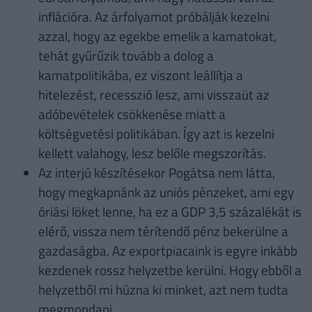
inflációra. Az árfolyamot próbálják kezelni
azzal, hogy az egekbe emelik a kamatokat,
tehát gyűrűzik tovább a dolog a
kamatpolitikába, ez viszont leállítja a
hitelezést, recesszió lesz, ami visszaüt az
adóbevételek csökkenése miatt a
költségvetési politikában. Így azt is kezelni
kellett valahogy, lesz belőle megszorítás.
Az interjú készítésekor Pogátsa nem látta,
hogy megkapnánk az uniós pénzeket, ami egy
óriási löket lenne, ha ez a GDP 3,5 százalékát is
elérő, vissza nem térítendő pénz bekerülne a
gazdaságba. Az exportpiacaink is egyre inkább
kezdenek rossz helyzetbe kerülni. Hogy ebből a
helyzetből mi húzna ki minket, azt nem tudta
megmondani.