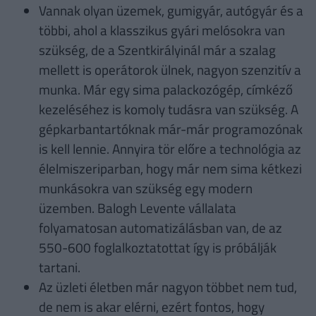
Vannak olyan üzemek, gumigyár, autógyár és a
többi, ahol a klasszikus gyári melósokra van
szükség, de a Szentkirályinál már a szalag
mellett is operátorok ülnek, nagyon szenzitív a
munka. Már egy sima palackozógép, címkéző
kezeléséhez is komoly tudásra van szükség. A
gépkarbantartóknak már-már programozónak
is kell lennie. Annyira tör előre a technológia az
élelmiszeriparban, hogy már nem sima kétkezi
munkásokra van szükség egy modern
üzemben. Balogh Levente vállalata
folyamatosan automatizálásban van, de az
550-600 foglalkoztatottat így is próbálják
tartani.
Az üzleti életben már nagyon többet nem tud,
de nem is akar elérni, ezért fontos, hogy