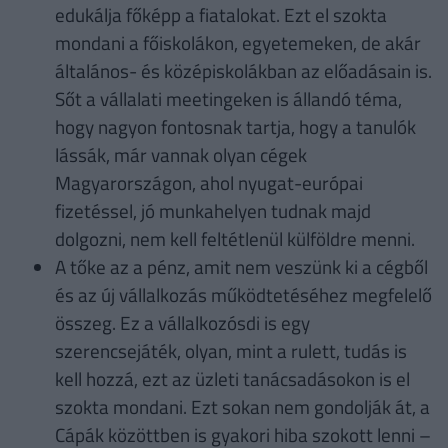
edukálja főképp a fiatalokat. Ezt el szokta
mondani a főiskolákon, egyetemeken, de akár
általános- és középiskolákban az előadásain is.
Sőt a vállalati meetingeken is állandó téma,
hogy nagyon fontosnak tartja, hogy a tanulók
lássák, már vannak olyan cégek
Magyarországon, ahol nyugat-európai
fizetéssel, jó munkahelyen tudnak majd
dolgozni, nem kell feltétlenül külföldre menni.
A tőke az a pénz, amit nem veszünk ki a cégből
és az új vállalkozás működtetéséhez megfelelő
összeg. Ez a vállalkozósdi is egy
szerencsejáték, olyan, mint a rulett, tudás is
kell hozzá, ezt az üzleti tanácsadásokon is el
szokta mondani. Ezt sokan nem gondolják át, a
Cápák közöttben is gyakori hiba szokott lenni –