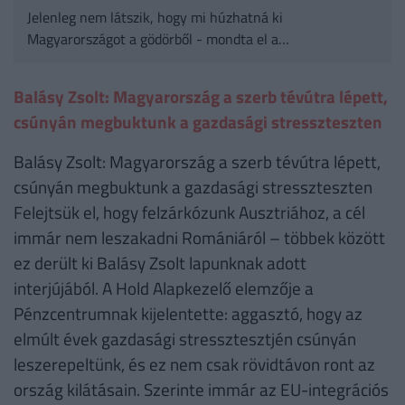
Jelenleg nem látszik, hogy mi húzhatná ki
Magyarországot a gödörből - mondta el a
Pénzcentrumnak adott interjújában Dr. Pogátsa Zoltán
közgazdász, szociológus.
Balásy Zsolt: Magyarország a szerb tévútra lépett,
csúnyán megbuktunk a gazdasági stresszteszten
Balásy Zsolt: Magyarország a szerb tévútra lépett,
csúnyán megbuktunk a gazdasági stresszteszten
Felejtsük el, hogy felzárkózunk Ausztriához, a cél
immár nem leszakadni Romániáról – többek között
ez derült ki Balásy Zsolt lapunknak adott
interjújából. A Hold Alapkezelő elemzője a
Pénzcentrumnak kijelentette: aggasztó, hogy az
elmúlt évek gazdasági stressztesztjén csúnyán
leszerepeltünk, és ez nem csak rövidtávon ront az
ország kilátásain. Szerinte immár az EU-integrációs