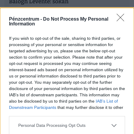
Balogh Levente: sokan
meggazdagodhatnak a visszaváltós PET-
palackokból Magyarországon
Pénzcentrum -
Do Not Process My Personal
Information
2024. január elsejétől be kell vezetni a visszaváltható
PET-palackokat, Balogh Levente pedig azt várja az
If you wish to opt-out of the sale, sharing to third parties, or
intézkedéstől, hogy a csomagolóanyagok teljesen
processing of your personal or sensitive information for
eltűnnek a szemétből.
targeted advertising by us, please use the below opt-out
Pogátsa Zoltán: Azonnal le kéne állni azzal, hogy
section to confirm your selection. Please note that after your
több gyerekre van szükség
opt-out request is processed you may continue seeing
interest-based ads based on personal information utilized by
Interjút adott a Pénzcentrumnak év közben Dr.
us or personal information disclosed to third parties prior to
your opt-out. You may separately opt-out of the further
Pogátsa Zoltán közgazdász, szociológus. A
disclosure of your personal information by third parties on the
szakember arról beszélt lapunknak, hogy nem
IAB’s list of downstream participants. This information may
látszik, mi húzhatná ki Magyarországot a gödörből,
also be disclosed by us to third parties on the
IAB’s List of
Downstream Participants
that may further disclose it to other
ugyanis a(z akkor még) vágtató infláció és a magas
third parties.
kamatkörnyezet miatt a fogyasztás és a
beruházások mértéke is visszaesett, noha éppen
Personal Data Processing Opt Outs