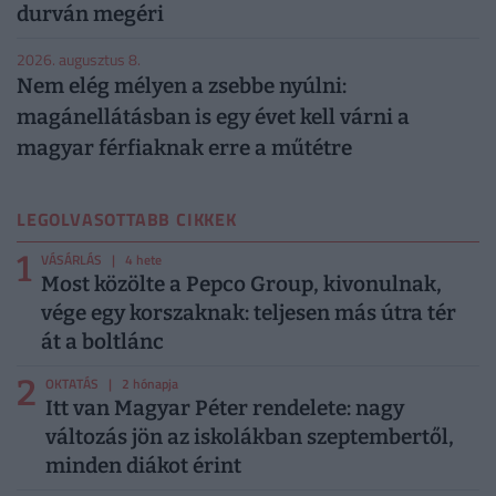
durván megéri
2026. augusztus 8.
Nem elég mélyen a zsebbe nyúlni:
magánellátásban is egy évet kell várni a
magyar férfiaknak erre a műtétre
LEGOLVASOTTABB CIKKEK
1
VÁSÁRLÁS
| 4 hete
Most közölte a Pepco Group, kivonulnak,
vége egy korszaknak: teljesen más útra tér
át a boltlánc
2
OKTATÁS
| 2 hónapja
Itt van Magyar Péter rendelete: nagy
változás jön az iskolákban szeptembertől,
minden diákot érint