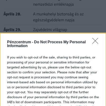
nemzetközi emléknapja
Április 28.
A munkahelyi biztonság és az
egészségvédelem napja
Április 29.
Zajvédelmi világnap
Április 29.
A vakvezető kutyák világnapja
Pénzcentrum -
Do Not Process My Personal
Information
Április 29.
A tánc világnapja
If you wish to opt-out of the sale, sharing to third parties, or
Április 30.
A katonazene napja
processing of your personal or sensitive information for
Április 30.
Jazz világnap
targeted advertising by us, please use the below opt-out
section to confirm your selection. Please note that after your
Április 30.
A méhek napja
opt-out request is processed you may continue seeing
interest-based ads based on personal information utilized by
us or personal information disclosed to third parties prior to
your opt-out. You may separately opt-out of the further
Vissza a naptár főoldalra
disclosure of your personal information by third parties on the
IAB’s list of downstream participants. This information may