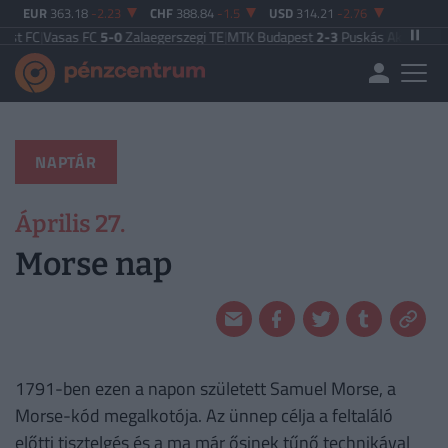
EUR
363.18
-2.23
CHF
388.84
-1.5
USD
314.21
-2.76
t FC
|
Vasas FC
5-0
Zalaegerszegi TE
|
MTK Budapest
2-3
Puskás Akadémia
|
Za
NAPTÁR
Április 27.
Morse nap
1791-ben ezen a napon született Samuel Morse, a
Morse-kód megalkotója. Az ünnep célja a feltaláló
előtti tisztelgés és a ma már ősinek tűnő technikával