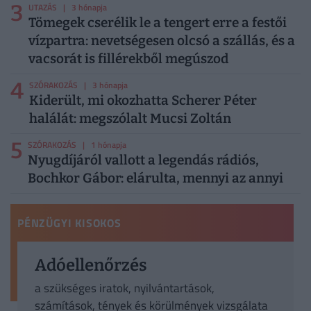
3
UTAZÁS
| 3 hónapja
Tömegek cserélik le a tengert erre a festői
vízpartra: nevetségesen olcsó a szállás, és a
vacsorát is fillérekből megúszod
4
SZÓRAKOZÁS
| 3 hónapja
Kiderült, mi okozhatta Scherer Péter
halálát: megszólalt Mucsi Zoltán
5
SZÓRAKOZÁS
| 1 hónapja
Nyugdíjáról vallott a legendás rádiós,
Bochkor Gábor: elárulta, mennyi az annyi
PÉNZÜGYI KISOKOS
Adóellenőrzés
a szükséges iratok, nyilvántartások,
számítások, tények és körülmények vizsgálata