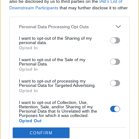
also be disclosed by us to third parties on the
IAB’s List of
FRISS HÍREK
Több friss hír
Downstream Participants
that may further disclose it to other
third parties.
11:18
Elképesztő összeget fizettek az egyedi F1-es
Personal Data Processing Opt Outs
sisakért: jótékonyságra megy a pénz, de nem
akármennyi
I want to opt-out of the Sharing of my
personal data.
Opted In
11:02
Gázvezeték közelében robbant fel a katonai
drón: Ukrajna megszólalt az ügyben
I want to opt-out of the Sale of my
Personal Data.
10:34
Opted In
Vitézy Dávid exkluzív, országos forgalom-
térképe jól mutatja, melyik autópályát kellene
I want to opt-out of processing my
azonnal kibővíteni
Personal Data for Targeted Advertising.
Opted In
10:05
Vaddisznónyak 6 ezerért, steak 12 ezerért:
I want to opt-out of Collection, Use,
teszten a balatonboglári Gianpietro’s Étterem
Retention, Sale, and/or Sharing of my
Personal Data that Is Unrelated with the
Purposes for which it was collected.
09:34
Brutális hónapon vannak túl a mentők: a hőség
Opted Out
is rengeteg munkát adott, ötmillió kilométert
CONFIRM
tettek meg júliusban