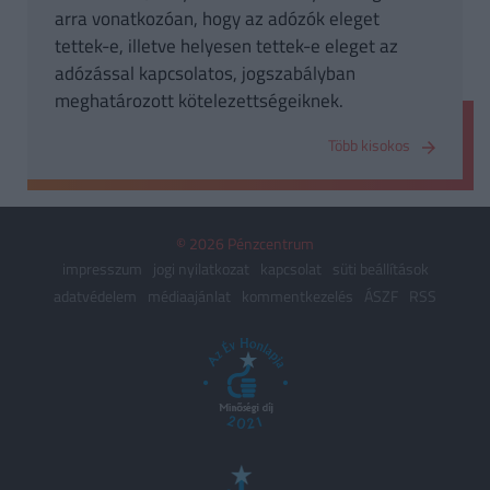
arra vonatkozóan, hogy az adózók eleget
tettek-e, illetve helyesen tettek-e eleget az
adózással kapcsolatos, jogszabályban
meghatározott kötelezettségeiknek.
Több kisokos
© 2026 Pénzcentrum
impresszum
jogi nyilatkozat
kapcsolat
süti beállítások
adatvédelem
médiaajánlat
kommentkezelés
ÁSZF
RSS