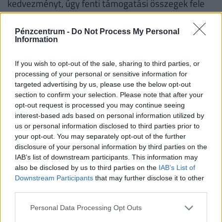
kedvezményt, úgy fenti támogatási összegek fele
lesz elérhető.
Pénzcentrum -
Do Not Process My Personal
Fontos!
A támogatás abban az esetben is
Information
igényelhető korszerűsítésre és/vagy bővítésre, ha
korábban az adott lakásra már vettek igénybe
If you wish to opt-out of the sale, sharing to third parties, or
processing of your personal or sensitive information for
CSOK-ot. Ha valaki a korszerűsítési és/vagy bővítési
targeted advertising by us, please use the below opt-out
munkálatokat nem teljesíti, a folyósított családi
section to confirm your selection. Please note that after your
otthonteremtési kedvezményt - ideértve annak a
opt-out request is processed you may continue seeing
interest-based ads based on personal information utilized by
lakás vásárlására számított összegét is − a
us or personal information disclosed to third parties prior to
folyósítás napjától számított, Ptk. szerinti
your opt-out. You may separately opt-out of the further
késedelmi kamattal növelten köteles visszafizetni.
disclosure of your personal information by third parties on the
IAB’s list of downstream participants. This information may
also be disclosed by us to third parties on the
IAB’s List of
Családtámogatások 2019. július 1-től
Downstream Participants
that may further disclose it to other
(millió
third parties.
forint, vastag betűvel az újdonságok)
Personal Data Processing Opt Outs
1
2
3
4 