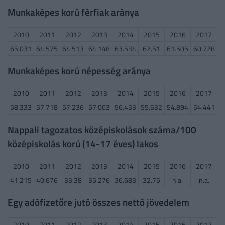
Munkaképes korú férfiak aránya
2010
2011
2012
2013
2014
2015
2016
2017
65.031
64.575
64.513
64.148
63.534
62.51
61.505
60.728
Munkaképes korú népesség aránya
2010
2011
2012
2013
2014
2015
2016
2017
58.333
57.718
57.236
57.003
56.453
55.632
54.894
54.441
Nappali tagozatos középiskolások száma/100
középiskolás korú (14-17 éves) lakos
2010
2011
2012
2013
2014
2015
2016
2017
41.215
40.676
33.38
35.276
36.683
32.75
n.a.
n.a.
Egy adófizetőre jutó összes nettó jövedelem
2010
2011
2012
2013
2014
2015
2016
2017