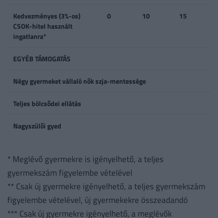
Kedvezményes (3%-os)
0
10
15
CSOK-hitel használt
ingatlanra*
EGYÉB TÁMOGATÁS
Négy gyermeket vállaló nők szja-mentessége
Teljes bölcsődei ellátás
Nagyszülői gyed
* Meglévő gyermekre is igényelhető, a teljes
gyermekszám figyelembe vételével
** Csak új gyermekre igényelhető, a teljes gyermekszám
figyelembe vételével, új gyermekekre összeadandó
*** Csak új gyermekre igényelhető, a meglévők