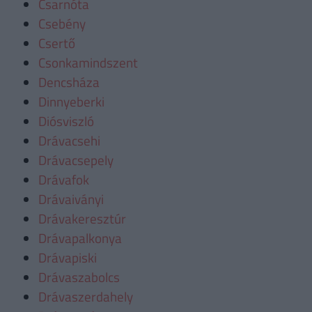
Csarnóta
Csebény
Csertő
Csonkamindszent
Dencsháza
Dinnyeberki
Diósviszló
Drávacsehi
Drávacsepely
Drávafok
Drávaiványi
Drávakeresztúr
Drávapalkonya
Drávapiski
Drávaszabolcs
Drávaszerdahely