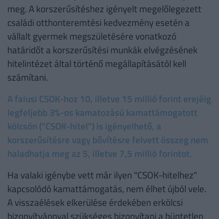
meg. A korszerűsítéshez igényelt megelőlegezett
családi otthonteremtési kedvezmény esetén a
vállalt gyermek megszületésére vonatkozó
határidőt a korszerűsítési munkák elvégzésének
hitelintézet által történő megállapításától kell
számítani.
A falusi CSOK-hoz 10, illetve 15 millió forint erejéig
legfeljebb 3%-os kamatozású kamattámogatott
kölcsön ("CSOK-hitel") is igényelhető, a
korszerűsítésre vagy bővítésre felvett összeg nem
haladhatja meg az 5, illetve 7,5 millió forintot.
Ha valaki igénybe vett már ilyen "CSOK-hitelhez"
kapcsolódó kamattámogatás, nem élhet újból vele.
A visszaélések elkerülése érdekében erkölcsi
bizonyítvánnyal szükséges bizonyítani a büntetlen