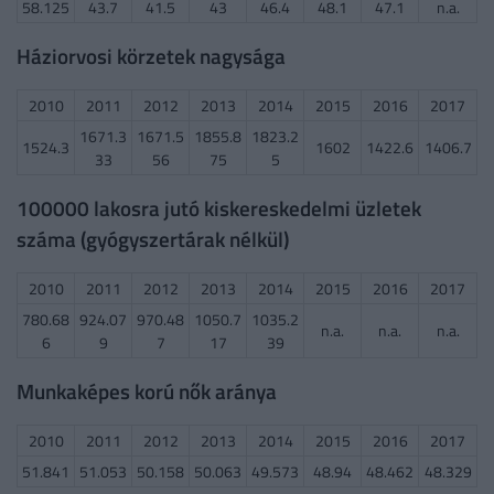
58.125
43.7
41.5
43
46.4
48.1
47.1
n.a.
Háziorvosi körzetek nagysága
2010
2011
2012
2013
2014
2015
2016
2017
1671.3
1671.5
1855.8
1823.2
1524.3
1602
1422.6
1406.7
33
56
75
5
100000 lakosra jutó kiskereskedelmi üzletek
száma (gyógyszertárak nélkül)
2010
2011
2012
2013
2014
2015
2016
2017
780.68
924.07
970.48
1050.7
1035.2
n.a.
n.a.
n.a.
6
9
7
17
39
Munkaképes korú nők aránya
2010
2011
2012
2013
2014
2015
2016
2017
51.841
51.053
50.158
50.063
49.573
48.94
48.462
48.329