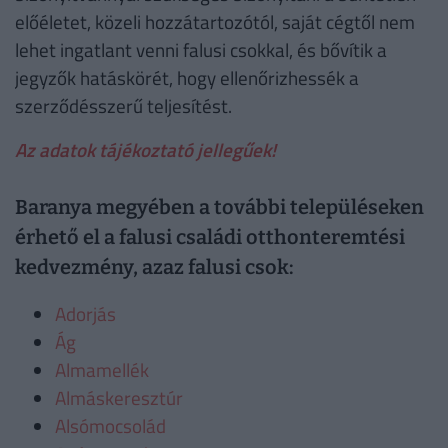
előéletet, közeli hozzátartozótól, saját cégtől nem
lehet ingatlant venni falusi csokkal, és bővítik a
jegyzők hatáskörét, hogy ellenőrizhessék a
szerződésszerű teljesítést.
Az adatok tájékoztató jellegűek!
Baranya megyében a további településeken
érhető el a falusi családi otthonteremtési
kedvezmény, azaz falusi csok:
Adorjás
Ág
Almamellék
Almáskeresztúr
Alsómocsolád