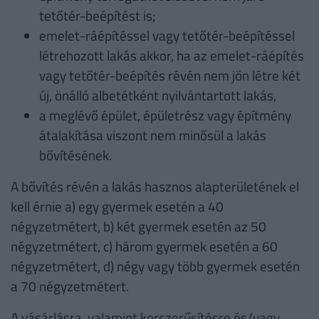
tetőtér-beépítést is;
emelet-ráépítéssel vagy tetőtér-beépítéssel
létrehozott lakás akkor, ha az emelet-ráépítés
vagy tetőtér-beépítés révén nem jön létre két
új, önálló albetétként nyilvántartott lakás,
a meglévő épület, épületrész vagy építmény
átalakítása viszont nem minősül a lakás
bővítésének.
A bővítés révén a lakás hasznos alapterületének el
kell érnie a) egy gyermek esetén a 40
négyzetmétert, b) két gyermek esetén az 50
négyzetmétert, c) három gyermek esetén a 60
négyzetmétert, d) négy vagy több gyermek esetén
a 70 négyzetmétert.
A vásárlásra, valamint korszerűsítésre és/vagy