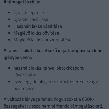
A támogatás célja:
Új lakás építése
Új lakás vásárlása
Használt lakás vásárlása
Meglévő lakás bővítése
Meglévő lakás korszerűsítése
A falusi csokot a következő ingatlantípusokra lehet
igénybe venni:
használt lakás, tanya, birtokközpont
vásárlására
ezzel egyidejűleg korszerűsítésére és/vagy
bővítésére
A változás lényege tehát, hogy azokat a CSOK-
összegeket (vissza nem térítendő támogatásokat),