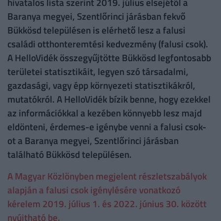
hivatalos lista szerint 2019. július elsejétől a
Baranya megyei, Szentlőrinci járásban fekvő
Bükkösd településen is elérhető lesz a falusi
családi otthonteremtési kedvezmény (falusi csok).
A HelloVidék összegyűjtötte Bükkösd legfontosabb
területei statisztikáit, legyen szó társadalmi,
gazdasági, vagy épp környezeti statisztikákról,
mutatókról. A HelloVidék bízik benne, hogy ezekkel
az információkkal a kezében könnyebb lesz majd
eldönteni, érdemes-e igénybe venni a falusi csok-
ot a Baranya megyei, Szentlőrinci járásban
található Bükkösd településen.
A Magyar Közlönyben megjelent részletszabályok
alapján a falusi csok igénylésére vonatkozó
kérelem 2019. július 1. és 2022. június 30. között
nyújtható be.