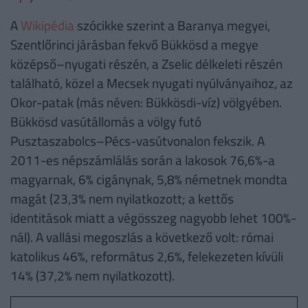
A
Wikipédia
szócikke szerint a Baranya megyei,
Szentlőrinci járásban fekvő Bükkösd a megye
középső–nyugati részén, a Zselic délkeleti részén
található, közel a Mecsek nyugati nyúlványaihoz, az
Okor-patak (más néven: Bükkösdi-víz) völgyében.
Bükkösd vasútállomás a völgy futó
Pusztaszabolcs–Pécs-vasútvonalon fekszik. A
2011-es népszámlálás során a lakosok 76,6%-a
magyarnak, 6% cigánynak, 5,8% németnek mondta
magát (23,3% nem nyilatkozott; a kettős
identitások miatt a végösszeg nagyobb lehet 100%-
nál). A vallási megoszlás a következő volt: római
katolikus 46%, református 2,6%, felekezeten kívüli
14% (37,2% nem nyilatkozott).