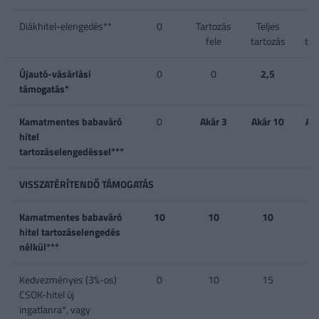
Diákhitel-elengedés**
0
Tartozás
Teljes
Te
fele
tartozás
tar
Újautó-vásárlási
0
0
2,5
támogatás*
Kamatmentes babaváró
0
Akár 3
Akár 10
Ak
hitel
tartozáselengedéssel***
VISSZATÉRÍTENDŐ TÁMOGATÁS
Kamatmentes babaváró
10
10
10
hitel tartozáselengedés
nélkül***
Kedvezményes (3%-os)
0
10
15
CSOK-hitel új
ingatlanra*, vagy