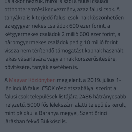
És akkor nézzük, miről is szól a falusi családi
otthonteremtési kedvezmény, azaz falusi csok. A
tanyákra is kiterjedő falusi csok-nak köszönhetően
az egygyermekes családok 600 ezer forint, a
kétgyermekes családok 2 millió 600 ezer forint, a
háromgyermekes családok pedig 10 millió forint
vissza nem térítendő támogatást kapnak használt
lakás vásárlására vagy annak korszerűsítésére,
bővítésére, tanyák esetében is.
A
Magyar Közlönyben
megjelent, a 2019. július 1-
jén induló falusi CSOK részletszabályai szerint a
falusi csok települések listájára 2486 hátrányosabb
helyzetű, 5000 fős lélekszám alatti település került,
mint például a Baranya megyei, Szentlőrinci
járásban fekvő Bükkösd is.