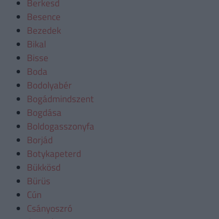
Berkesd
Besence
Bezedek
Bikal
Bisse
Boda
Bodolyabér
Bogádmindszent
Bogdása
Boldogasszonyfa
Borjád
Botykapeterd
Bükkösd
Bürüs
Cún
Csányoszró