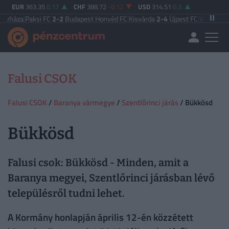
EUR
363.35
0.17
CHF
388.72
-0.12
USD
314.51
0.3
za
|
Paksi FC
2-2
Budapest Honvéd FC
|
Kisvárda
2-4
Újpest FC
|
Vasas FC
5-0
Za
Falusi CSOK
Falusi CSOK
/
Baranya vármegye
/
Szentlőrinci járás
/ Bükkösd
Bükkösd
Falusi csok: Bükkösd - Minden, amit a
Baranya megyei, Szentlőrinci járásban lévő
településről tudni lehet.
A Kormány honlapján április 12-én közzétett