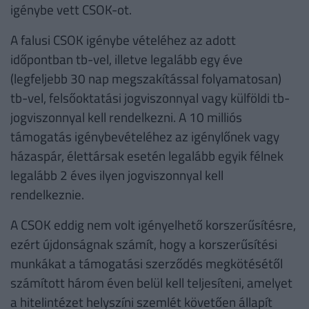
igénybe vett CSOK-ot.
A falusi CSOK igénybe vételéhez az adott
időpontban tb-vel, illetve legalább egy éve
(legfeljebb 30 nap megszakítással folyamatosan)
tb-vel, felsőoktatási jogviszonnyal vagy külföldi tb-
jogviszonnyal kell rendelkezni. A 10 milliós
támogatás igénybevételéhez az igénylőnek vagy
házaspár, élettársak esetén legalább egyik félnek
legalább 2 éves ilyen jogviszonnyal kell
rendelkeznie.
A CSOK eddig nem volt igényelhető korszerűsítésre,
ezért újdonságnak számít, hogy a korszerűsítési
munkákat a támogatási szerződés megkötésétől
számított három éven belül kell teljesíteni, amelyet
a hitelintézet helyszíni szemlét követően állapít