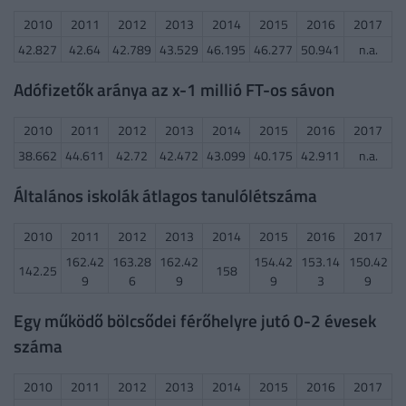
2010
2011
2012
2013
2014
2015
2016
2017
42.827
42.64
42.789
43.529
46.195
46.277
50.941
n.a.
Adófizetők aránya az x-1 millió FT-os sávon
2010
2011
2012
2013
2014
2015
2016
2017
38.662
44.611
42.72
42.472
43.099
40.175
42.911
n.a.
Általános iskolák átlagos tanulólétszáma
2010
2011
2012
2013
2014
2015
2016
2017
162.42
163.28
162.42
154.42
153.14
150.42
142.25
158
9
6
9
9
3
9
Egy működő bölcsődei férőhelyre jutó 0-2 évesek
száma
2010
2011
2012
2013
2014
2015
2016
2017