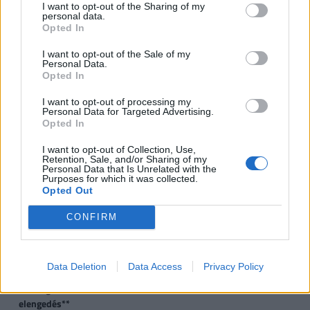
I want to opt-out of the Sharing of my
gyermek
gyermek
gyermek
t
personal data.
gy
Opted In
I want to opt-out of the Sale of my
VISSZA NEM TÉRÍTENDŐ TÁMOGATÁS
Personal Data.
Opted In
CSOK új építésű
0,6
2,6
10
I want to opt-out of processing my
ingatlanra*, vagy
Personal Data for Targeted Advertising.
Opted In
CSOK használt ingatlan
0,6
1,43
2,2
2
I want to opt-out of Collection, Use,
vásárlására (nem
Retention, Sale, and/or Sharing of my
kistelepülés)*, vagy
Personal Data that Is Unrelated with the
Purposes for which it was collected.
Opted Out
CSOK használt ingatlan
0,6
2,6
10
vásárlására, bővítésére
CONFIRM
és/vagy
korszerűsítésére
(kistelepülés)*
Data Deletion
Data Access
Privacy Policy
Jelzáloghitel-
0
1
4
1 
elengedés**
4