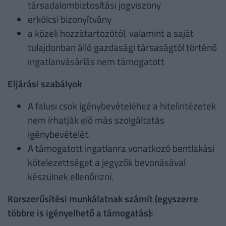
társadalombiztosítási jogviszony
erkölcsi bizonyítvány
a közeli hozzátartozótól, valamint a saját
tulajdonban álló gazdasági társaságtól történő
ingatlanvásárlás nem támogatott
Eljárási szabályok
A falusi csok igénybevételéhez a hitelintézetek
nem írhatják elő más szolgáltatás
igénybevételét.
A támogatott ingatlanra vonatkozó bentlakási
kötelezettséget a jegyzők bevonásával
készülnek ellenőrizni.
Korszerűsítési munkálatnak számít (egyszerre
többre is igényelhető a támogatás):