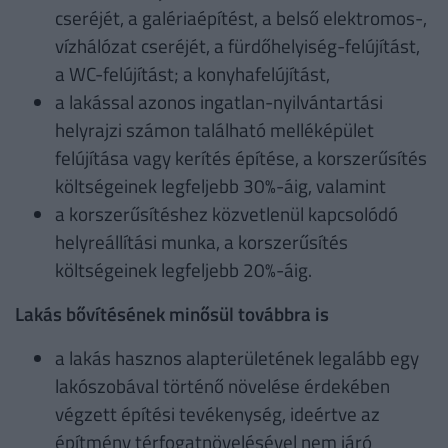
cseréjét, a galériaépítést, a belső elektromos-,
vízhálózat cseréjét, a fürdőhelyiség-felújítást,
a WC-felújítást; a konyhafelújítást,
a lakással azonos ingatlan-nyilvántartási
helyrajzi számon található melléképület
felújítása vagy kerítés építése, a korszerűsítés
költségeinek legfeljebb 30%-áig, valamint
a korszerűsítéshez közvetlenül kapcsolódó
helyreállítási munka, a korszerűsítés
költségeinek legfeljebb 20%-áig.
Lakás bővítésének minősül továbbra is
a lakás hasznos alapterületének legalább egy
lakószobával történő növelése érdekében
végzett építési tevékenység, ideértve az
építmény térfogatnövelésével nem járó