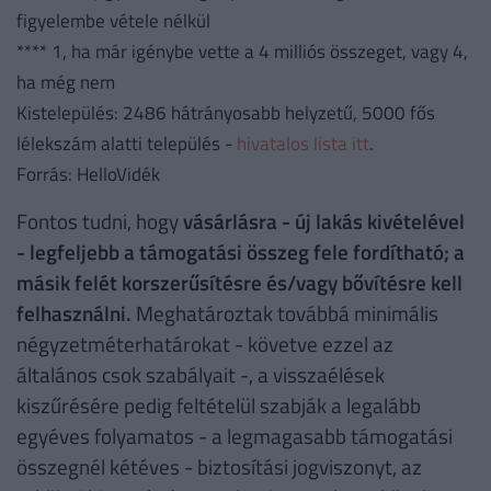
figyelembe vétele nélkül
**** 1, ha már igénybe vette a 4 milliós összeget, vagy 4,
ha még nem
Kistelepülés: 2486 hátrányosabb helyzetű, 5000 fős
lélekszám alatti település -
hivatalos lista itt
.
Forrás: HelloVidék
Fontos tudni, hogy
vásárlásra - új lakás kivételével
- legfeljebb a támogatási összeg fele fordítható; a
másik felét korszerűsítésre és/vagy bővítésre kell
felhasználni.
Meghatároztak továbbá minimális
négyzetméterhatárokat - követve ezzel az
általános csok szabályait -, a visszaélések
kiszűrésére pedig feltételül szabják a legalább
egyéves folyamatos - a legmagasabb támogatási
összegnél kétéves - biztosítási jogviszonyt, az