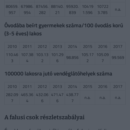
80659.
67986.
87456.
88140.
95920.
10419
10722
n.a.
957
954
282
21
839
1.596
3.785
Óvodába beírt gyermekek száma/100 óvodás korú
(3-5 éves) lakos
2010
2011
2012
2013
2014
2015
2016
2017
110.46
107.38
103.13
101.29
105.17
105.09
98.856
99.569
3
4
2
6
2
7
100000 lakosra jutó vendéglátóhelyek száma
2010
2011
2012
2013
2014
2015
2016
2017
282.09
465.36
432.06
471.47
438.77
n.a.
n.a.
n.a.
7
4
6
6
7
A falusi csok részletszabályai