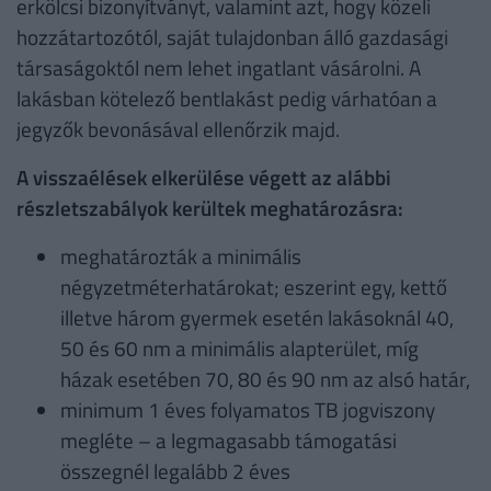
erkölcsi bizonyítványt, valamint azt, hogy közeli
hozzátartozótól, saját tulajdonban álló gazdasági
társaságoktól nem lehet ingatlant vásárolni. A
lakásban kötelező bentlakást pedig várhatóan a
jegyzők bevonásával ellenőrzik majd.
A visszaélések elkerülése végett az alábbi
részletszabályok kerültek meghatározásra:
meghatározták a minimális
négyzetméterhatárokat; eszerint egy, kettő
illetve három gyermek esetén lakásoknál 40,
50 és 60 nm a minimális alapterület, míg
házak esetében 70, 80 és 90 nm az alsó határ,
minimum 1 éves folyamatos TB jogviszony
megléte – a legmagasabb támogatási
összegnél legalább 2 éves