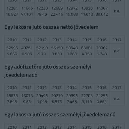
12281
11646
12230
12689
12972
13920
14067
n.a.
18.927
47.101
79.49
22.416
15.988
11.018
88.612
Egy lakosra jutó összes nettó jövedelem
2010
2011
2012
2013
2014
2015
2016
2017
52596
49251
52190
55150
59548
63881
70967
n.a.
9.665
0.986
9.79
3.839
0.263
4.359
1.748
Egy adófizetőre jutó összes személyi
jövedelemadó
2010
2011
2012
2013
2014
2015
2016
2017
18833
16076
20495
20279
20895
22703
21255
n.a.
7.895
9.63
1.098
6.573
7.466
9.119
0.661
Egy lakosra jutó összes személyi jövedelemadó
2010
2011
2012
2013
2014
2015
2016
2017