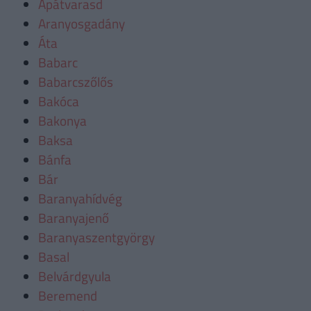
Apátvarasd
Aranyosgadány
Áta
Babarc
Babarcszőlős
Bakóca
Bakonya
Baksa
Bánfa
Bár
Baranyahídvég
Baranyajenő
Baranyaszentgyörgy
Basal
Belvárdgyula
Beremend