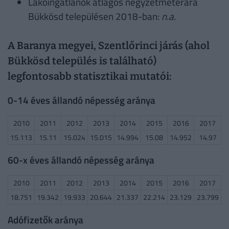
Lakóingatlanok átlagos négyzetméterára
Bükkösd településen 2018-ban:
n.a.
A Baranya megyei, Szentlőrinci járás (ahol
Bükkösd település is található)
legfontosabb statisztikai mutatói:
0-14 éves állandó népesség aránya
2010
2011
2012
2013
2014
2015
2016
2017
15.113
15.11
15.024
15.015
14.994
15.08
14.952
14.97
60-x éves állandó népesség aránya
2010
2011
2012
2013
2014
2015
2016
2017
18.751
19.342
19.933
20.644
21.337
22.214
23.129
23.799
Adófizetők aránya