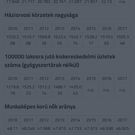
17.948
21.717
20.783
20.761
21.587
21.957
22.13
n.a.
Háziorvosi körzetek nagysága
2010
2011
2012
2013
2014
2015
2016
2017
1520.2
1510.7
1569.8
1623.4
1545.1
1528.2
1519.5
1505.3
08
08
26
55
74
17
65
48
100000 lakosra jutó kiskereskedelmi üzletek
száma (gyógyszertárak nélkül)
2010
2011
2012
2013
2014
2015
2016
2017
1219.6
1525.2
1512.2
1486.7
1435.0
n.a.
n.a.
n.a.
79
23
14
29
43
Munkaképes korú nők aránya
2010
2011
2012
2013
2014
2015
2016
2017
48.71
48.246
47.968
47.815
47.733
47.373
46.938
46.925