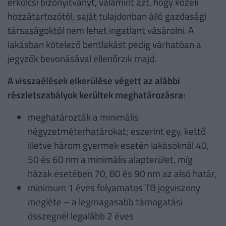
erkölcsi bizonyítványt, valamint azt, hogy közeli
hozzátartozótól, saját tulajdonban álló gazdasági
társaságoktól nem lehet ingatlant vásárolni. A
lakásban kötelező bentlakást pedig várhatóan a
jegyzők bevonásával ellenőrzik majd.
A visszaélések elkerülése végett az alábbi
részletszabályok kerültek meghatározásra:
meghatározták a minimális
négyzetméterhatárokat; eszerint egy, kettő
illetve három gyermek esetén lakásoknál 40,
50 és 60 nm a minimális alapterület, míg
házak esetében 70, 80 és 90 nm az alsó határ,
minimum 1 éves folyamatos TB jogviszony
megléte – a legmagasabb támogatási
összegnél legalább 2 éves