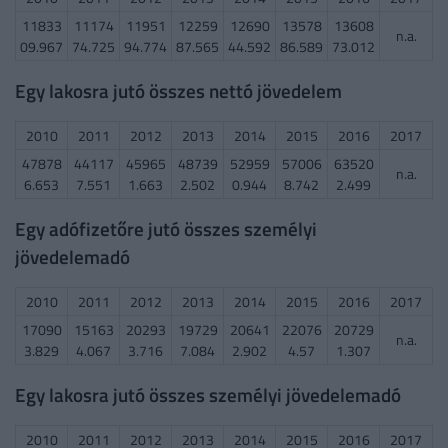
11833
11174
11951
12259
12690
13578
13608
n.a.
09.967
74.725
94.774
87.565
44.592
86.589
73.012
Egy lakosra jutó összes nettó jövedelem
2010
2011
2012
2013
2014
2015
2016
2017
47878
44117
45965
48739
52959
57006
63520
n.a.
6.653
7.551
1.663
2.502
0.944
8.742
2.499
Egy adófizetőre jutó összes személyi
jövedelemadó
2010
2011
2012
2013
2014
2015
2016
2017
17090
15163
20293
19729
20641
22076
20729
n.a.
3.829
4.067
3.716
7.084
2.902
4.57
1.307
Egy lakosra jutó összes személyi jövedelemadó
2010
2011
2012
2013
2014
2015
2016
2017