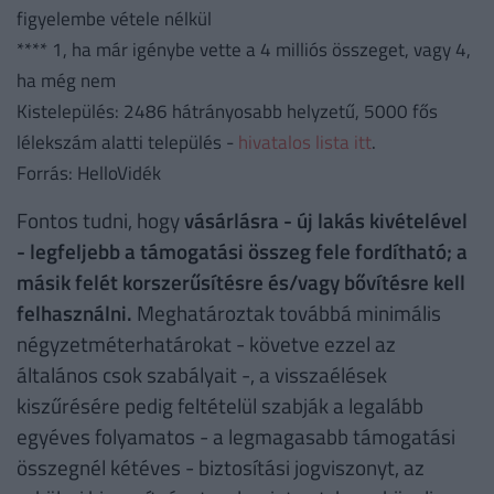
figyelembe vétele nélkül
**** 1, ha már igénybe vette a 4 milliós összeget, vagy 4,
ha még nem
Kistelepülés: 2486 hátrányosabb helyzetű, 5000 fős
lélekszám alatti település -
hivatalos lista itt
.
Forrás: HelloVidék
Fontos tudni, hogy
vásárlásra - új lakás kivételével
- legfeljebb a támogatási összeg fele fordítható; a
másik felét korszerűsítésre és/vagy bővítésre kell
felhasználni.
Meghatároztak továbbá minimális
négyzetméterhatárokat - követve ezzel az
általános csok szabályait -, a visszaélések
kiszűrésére pedig feltételül szabják a legalább
egyéves folyamatos - a legmagasabb támogatási
összegnél kétéves - biztosítási jogviszonyt, az