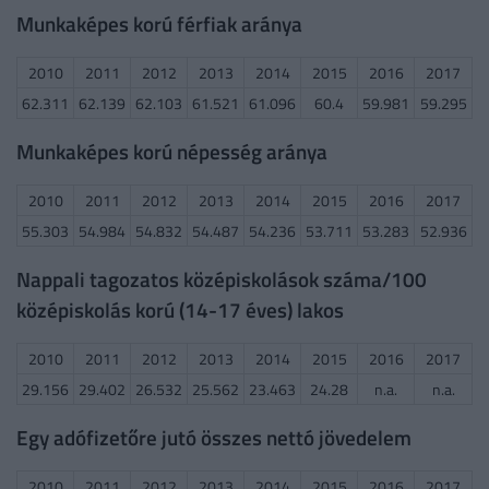
Munkaképes korú férfiak aránya
2010
2011
2012
2013
2014
2015
2016
2017
62.311
62.139
62.103
61.521
61.096
60.4
59.981
59.295
Munkaképes korú népesség aránya
2010
2011
2012
2013
2014
2015
2016
2017
55.303
54.984
54.832
54.487
54.236
53.711
53.283
52.936
Nappali tagozatos középiskolások száma/100
középiskolás korú (14-17 éves) lakos
2010
2011
2012
2013
2014
2015
2016
2017
29.156
29.402
26.532
25.562
23.463
24.28
n.a.
n.a.
Egy adófizetőre jutó összes nettó jövedelem
2010
2011
2012
2013
2014
2015
2016
2017