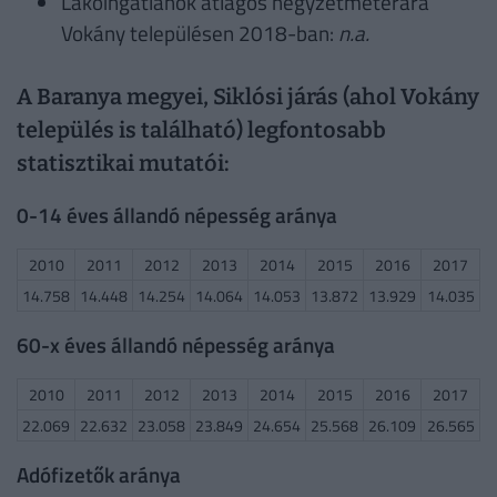
Lakóingatlanok átlagos négyzetméterára
Vokány településen 2018-ban:
n.a.
A Baranya megyei, Siklósi járás (ahol Vokány
település is található) legfontosabb
statisztikai mutatói:
0-14 éves állandó népesség aránya
2010
2011
2012
2013
2014
2015
2016
2017
14.758
14.448
14.254
14.064
14.053
13.872
13.929
14.035
60-x éves állandó népesség aránya
2010
2011
2012
2013
2014
2015
2016
2017
22.069
22.632
23.058
23.849
24.654
25.568
26.109
26.565
Adófizetők aránya