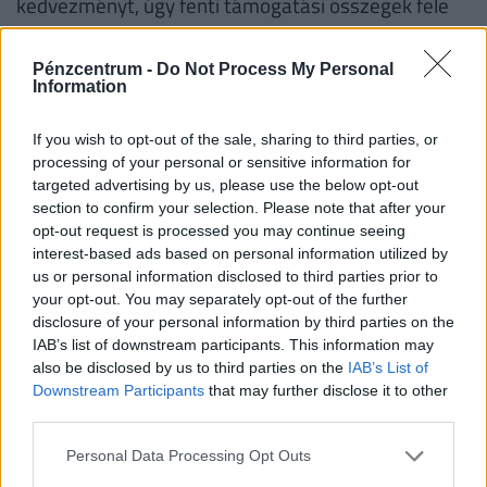
kedvezményt, úgy fenti támogatási összegek fele
lesz elérhető.
Pénzcentrum -
Do Not Process My Personal
Fontos!
A támogatás abban az esetben is
Information
igényelhető korszerűsítésre és/vagy bővítésre, ha
korábban az adott lakásra már vettek igénybe
If you wish to opt-out of the sale, sharing to third parties, or
processing of your personal or sensitive information for
CSOK-ot. Ha valaki a korszerűsítési és/vagy bővítési
targeted advertising by us, please use the below opt-out
munkálatokat nem teljesíti, a folyósított családi
section to confirm your selection. Please note that after your
otthonteremtési kedvezményt - ideértve annak a
opt-out request is processed you may continue seeing
interest-based ads based on personal information utilized by
lakás vásárlására számított összegét is − a
us or personal information disclosed to third parties prior to
folyósítás napjától számított, Ptk. szerinti
your opt-out. You may separately opt-out of the further
késedelmi kamattal növelten köteles visszafizetni.
disclosure of your personal information by third parties on the
IAB’s list of downstream participants. This information may
also be disclosed by us to third parties on the
IAB’s List of
Családtámogatások 2019. július 1-től
(millió
Downstream Participants
that may further disclose it to other
third parties.
forint, vastag betűvel az újdonságok)
Personal Data Processing Opt Outs
1
2
3
4 