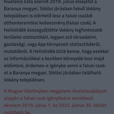
hivatalos lista szerint 2019. július elsejétől a
Baranya megyei, Siklósi járásban fekvő Vokány
településen is elérhető lesz a falusi családi
otthonteremtési kedvezmény (falusi csok). A
HelloVidék összegyűjtötte Vokány legfontosabb
területei statisztikáit, legyen szó társadalmi,
gazdasági, vagy épp környezeti statisztikákról,
mutatókról. A HelloVidék bízik benne, hogy ezekkel
az információkkal a kezében könnyebb lesz majd
eldönteni, érdemes-e igénybe venni a falusi csok-
ot a Baranya megyei, Siklósi járásban található
Vokány településen.
A Magyar Közlönyben megjelent részletszabályok
alapján a falusi csok igénylésére vonatkozó
kérelem 2019. július 1. és 2022. június 30. között
nyújtható be.