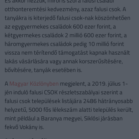
És akkor nézzük, miről is szól a falusi családi
otthonteremtési kedvezmény, azaz falusi csok. A
tanyákra is kiterjedő falusi csok-nak köszönhetően
az egygyermekes családok 600 ezer forint, a
kétgyermekes családok 2 millió 600 ezer forint, a
háromgyermekes családok pedig 10 millió forint
vissza nem térítendő támogatást kapnak használt
lakás vásárlására vagy annak korszerűsítésére,
bővítésére, tanyák esetében is.
A
Magyar Közlönyben
megjelent, a 2019. július 1-
jén induló falusi CSOK részletszabályai szerint a
falusi csok települések listájára 2486 hátrányosabb
helyzetű, 5000 fős lélekszám alatti település került,
mint például a Baranya megyei, Siklósi járásban
fekvő Vokány is.