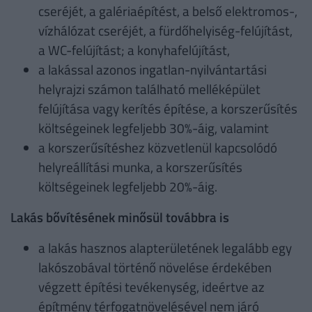
cseréjét, a galériaépítést, a belső elektromos-,
vízhálózat cseréjét, a fürdőhelyiség-felújítást,
a WC-felújítást; a konyhafelújítást,
a lakással azonos ingatlan-nyilvántartási
helyrajzi számon található melléképület
felújítása vagy kerítés építése, a korszerűsítés
költségeinek legfeljebb 30%-áig, valamint
a korszerűsítéshez közvetlenül kapcsolódó
helyreállítási munka, a korszerűsítés
költségeinek legfeljebb 20%-áig.
Lakás bővítésének minősül továbbra is
a lakás hasznos alapterületének legalább egy
lakószobával történő növelése érdekében
végzett építési tevékenység, ideértve az
építmény térfogatnövelésével nem járó