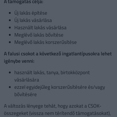
A támogatás célja:
Új lakás építése
Új lakás vásárlása
Használt lakás vásárlása
Meglévő lakás bővítése
Meglévő lakás korszerűsítése
A falusi csokot a következő ingatlantípusokra lehet
igénybe venni:
használt lakás, tanya, birtokközpont
vásárlására
ezzel egyidejűleg korszerűsítésére és/vagy
bővítésére
A változás lényege tehát, hogy azokat a CSOK-
összegeket (vissza nem térítendő támogatásokat),