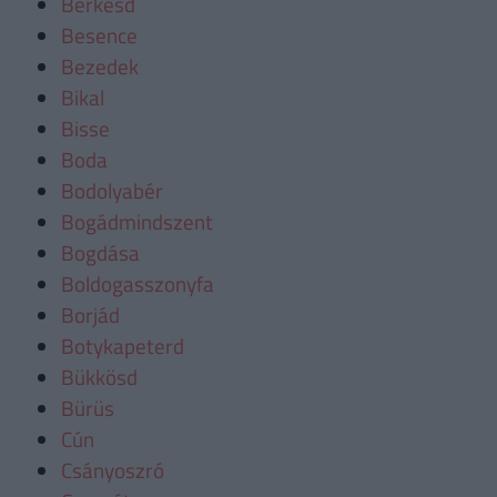
Berkesd
Besence
Bezedek
Bikal
Bisse
Boda
Bodolyabér
Bogádmindszent
Bogdása
Boldogasszonyfa
Borjád
Botykapeterd
Bükkösd
Bürüs
Cún
Csányoszró