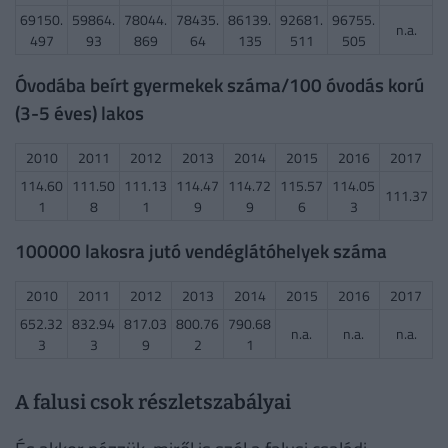
69150.
59864.
78044.
78435.
86139.
92681.
96755.
n.a.
497
93
869
64
135
511
505
Óvodába beírt gyermekek száma/100 óvodás korú
(3-5 éves) lakos
2010
2011
2012
2013
2014
2015
2016
2017
114.60
111.50
111.13
114.47
114.72
115.57
114.05
111.37
1
8
1
9
9
6
3
100000 lakosra jutó vendéglátóhelyek száma
2010
2011
2012
2013
2014
2015
2016
2017
652.32
832.94
817.03
800.76
790.68
n.a.
n.a.
n.a.
3
3
9
2
1
A falusi csok részletszabályai