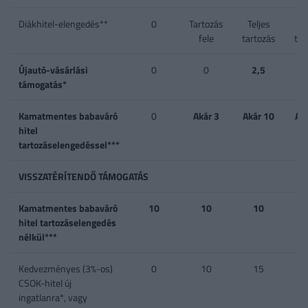
Diákhitel-elengedés**
0
Tartozás
Teljes
Te
fele
tartozás
tar
Újautó-vásárlási
0
0
2,5
támogatás*
Kamatmentes babaváró
0
Akár 3
Akár 10
Ak
hitel
tartozáselengedéssel***
VISSZATÉRÍTENDŐ TÁMOGATÁS
Kamatmentes babaváró
10
10
10
hitel tartozáselengedés
nélkül***
Kedvezményes (3%-os)
0
10
15
CSOK-hitel új
ingatlanra*, vagy