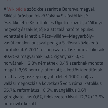
A
Wikipédia
szócikke szerint a Baranya megyei,
Siklósi járásban fekvő Vokány Siklóstól kissé
északkeletre Kistótfalu és Újpetre között, a Villányi-
hegység északi lejtője alatt található település.
Vonattal elérhető a Pécs–Villány–Magyarbóly-
vasútvonalon, busszal pedig a Siklósra közlekedő
járatokkal. A 2011-es népszámlálás során a lakosok
90,4%-a magyarnak, 6,6% cigánynak, 0,7%
horvátnak, 12,3% németnek, 0,4% szerbnek mondta
magát (8,9% nem nyilatkozott; a kettős identitások
miatt a végösszeg nagyobb lehet 100%-nál). A
vallási megoszlás a következő volt: római katolikus
55,7%, református 16,6%, evangélikus 0,6%,
görögkatolikus 0,6%, felekezeten kívüli 12,3% (13,6%
nem nyilatkozott).