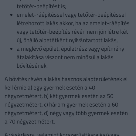
tetőtér-beépítést is;
emelet-ráépítéssel vagy tetőtér-beépítéssel
létrehozott lakás akkor, ha az emelet-ráépítés
vagy tetőtér-beépítés révén nem jön létre két
új, önálló albetétként nyilvántartott lakás,
a meglévő épület, épületrész vagy építmény
átalakítása viszont nem minősül a lakás
bővítésének.
A bővítés révén a lakás hasznos alapterületének el
kell érnie a) egy gyermek esetén a 40
négyzetmétert, b) két gyermek esetén az 50
négyzetmétert, c) három gyermek esetén a 60
négyzetmétert, d) négy vagy több gyermek esetén
a 70 négyzetmétert.
A vásárlásra, valamint korszerűsítésre és/vagy