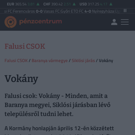
EUR
365.54
3.81
CHF
390.42
2.51
USD
317.25
4.17
C
|
Ferencváros
0-0
Vasas FC
|
Győri ETO FC
4-0
Nyíregyháza
|
Újpest FC
4-2
Deb
Falusi CSOK
Falusi CSOK
/
Baranya vármegye
/
Siklósi járás
/ Vokány
Vokány
Falusi csok: Vokány - Minden, amit a
Baranya megyei, Siklósi járásban lévő
településről tudni lehet.
A Kormány honlapján április 12-én közzétett