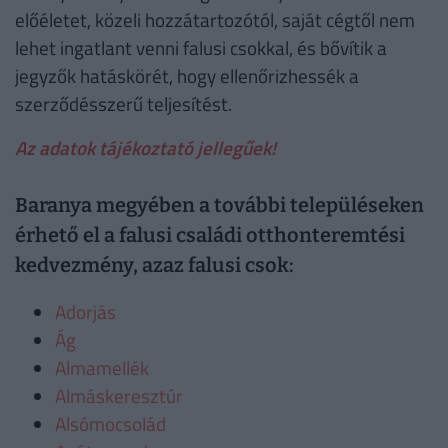
előéletet, közeli hozzátartozótól, saját cégtől nem
lehet ingatlant venni falusi csokkal, és bővítik a
jegyzők hatáskörét, hogy ellenőrizhessék a
szerződésszerű teljesítést.
Az adatok tájékoztató jellegűek!
Baranya megyében a további településeken
érhető el a falusi családi otthonteremtési
kedvezmény, azaz falusi csok:
Adorjás
Ág
Almamellék
Almáskeresztúr
Alsómocsolád