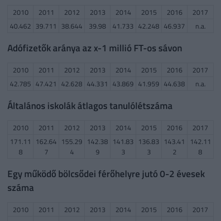
2010
2011
2012
2013
2014
2015
2016
2017
40.462
39.711
38.644
39.98
41.733
42.248
46.937
n.a.
Adófizetők aránya az x-1 millió FT-os sávon
2010
2011
2012
2013
2014
2015
2016
2017
42.785
47.421
42.628
44.331
43.869
41.959
44.638
n.a.
Általános iskolák átlagos tanulólétszáma
2010
2011
2012
2013
2014
2015
2016
2017
171.11
162.64
155.29
142.38
141.83
136.83
143.41
142.11
8
7
4
9
3
3
2
8
Egy működő bölcsődei férőhelyre jutó 0-2 évesek
száma
2010
2011
2012
2013
2014
2015
2016
2017