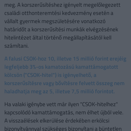
meg. A korszerűsítéshez igényelt megelőlegezett
családi otthonteremtési kedvezmény esetén a
vállalt gyermek megszületésére vonatkozó
határidőt a korszerűsítési munkák elvégzésének
hitelintézet által történő megállapításától kell
számítani.
A falusi CSOK-hoz 10, illetve 15 millió forint erejéig
legfeljebb 3%-os kamatozású kamattámogatott
kölcsön ("CSOK-hitel") is igényelhető, a
korszerűsítésre vagy bővítésre felvett összeg nem
haladhatja meg az 5, illetve 7,5 millió forintot.
Ha valaki igénybe vett már ilyen "CSOK-hitelhez"
kapcsolódó kamattámogatás, nem élhet újból vele.
A visszaélések elkerülése érdekében erkölcsi
bizonyítvánnyal szükséges bizonyítani a büntetlen