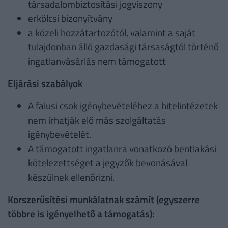
társadalombiztosítási jogviszony
erkölcsi bizonyítvány
a közeli hozzátartozótól, valamint a saját
tulajdonban álló gazdasági társaságtól történő
ingatlanvásárlás nem támogatott
Eljárási szabályok
A falusi csok igénybevételéhez a hitelintézetek
nem írhatják elő más szolgáltatás
igénybevételét.
A támogatott ingatlanra vonatkozó bentlakási
kötelezettséget a jegyzők bevonásával
készülnek ellenőrizni.
Korszerűsítési munkálatnak számít (egyszerre
többre is igényelhető a támogatás):