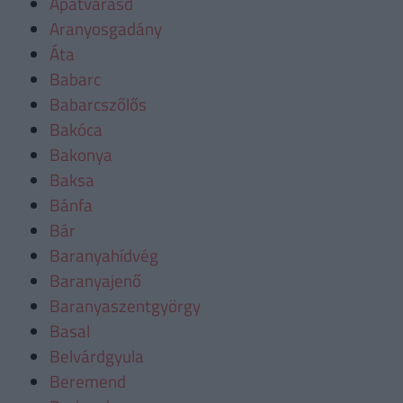
Apátvarasd
Aranyosgadány
Áta
Babarc
Babarcszőlős
Bakóca
Bakonya
Baksa
Bánfa
Bár
Baranyahídvég
Baranyajenő
Baranyaszentgyörgy
Basal
Belvárdgyula
Beremend