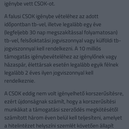
igénybe vett CSOK-ot.
A falusi CSOK igénybe vételéhez az adott
időpontban tb-vel, illetve legalább egy éve
(legfeljebb 30 nap megszakítással folyamatosan)
tb-vel, felsőoktatási jogviszonnyal vagy külföldi tb-
jogviszonnyal kell rendelkezni. A 10 milliós
támogatás igénybevételéhez az igénylőnek vagy
házaspár, élettársak esetén legalább egyik félnek
legalább 2 éves ilyen jogviszonnyal kell
rendelkeznie.
A CSOK eddig nem volt igényelhető korszerűsítésre,
ezért újdonságnak számít, hogy a korszerűsítési
munkákat a támogatási szerződés megkötésétől
számított három éven belül kell teljesíteni, amelyet
a hitelintézet helyszíni szemlét követően állapít