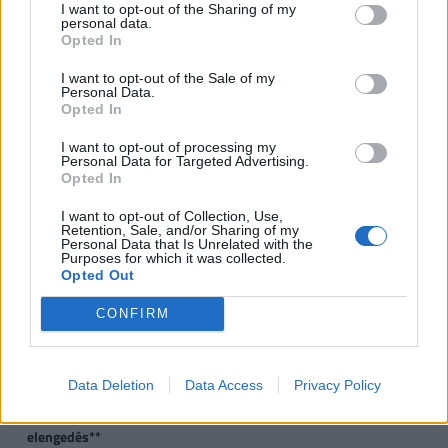
I want to opt-out of the Sharing of my
gyermek
gyermek
gyermek
t
personal data.
gy
Opted In
I want to opt-out of the Sale of my
VISSZA NEM TÉRÍTENDŐ TÁMOGATÁS
Personal Data.
Opted In
CSOK új építésű
0,6
2,6
10
I want to opt-out of processing my
ingatlanra*, vagy
Personal Data for Targeted Advertising.
Opted In
CSOK használt ingatlan
0,6
1,43
2,2
2
vásárlására (nem
I want to opt-out of Collection, Use,
Retention, Sale, and/or Sharing of my
kistelepülés)*, vagy
Personal Data that Is Unrelated with the
Purposes for which it was collected.
Opted Out
CSOK használt ingatlan
0,6
2,6
10
vásárlására, bővítésére
CONFIRM
és/vagy
korszerűsítésére
(kistelepülés)*
Data Deletion
Data Access
Privacy Policy
Jelzáloghitel-
0
1
4
1 
elengedés**
4