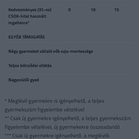
Kedvezményes (3%-os)
0
10
15
CSOK-hitel használt
ingatlanra*
EGYÉB TÁMOGATÁS
Négy gyermeket vállaló nők szja-mentessége
Teljes bölcsődei ellátás
Nagyszülői gyed
* Meglévő gyermekre is igényelhető, a teljes
gyermekszám figyelembe vételével
** Csak új gyermekre igényelhető, a teljes gyermekszám
figyelembe vételével, új gyermekekre összeadandó
*** Csak új gyermekre igényelhető, a meglévők