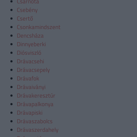
Csarnóta
Csebény
Csertő
Csonkamindszent
Dencsháza
Dinnyeberki
Diósviszló
Drávacsehi
Drávacsepely
Drávafok
Drávaiványi
Drávakeresztúr
Drávapalkonya
Drávapiski
Drávaszabolcs
Drávaszerdahely