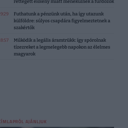
rettegett élőlény miatt menekülnek a fürdőzők
19:29
Futhatunk a pénzünk után, ha így utazunk
külföldre: súlyos csapdára figyelmeztetnek a
szakértők
18:57
Működik a legális áramtrükk: így spórolnak
tízezreket a legmelegebb napokon az élelmes
magyarok
CÍMLAPRÓL AJÁNLJUK