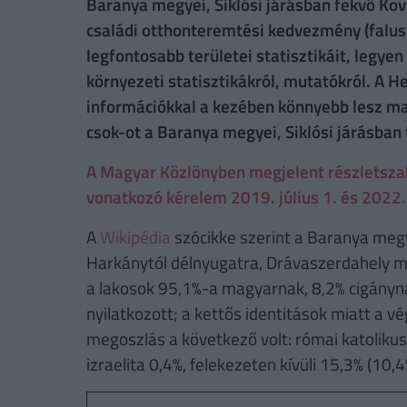
Baranya megyei, Siklósi járásban fekvő Ková
családi otthonteremtési kedvezmény (falusi
legfontosabb területei statisztikáit, legye
környezeti statisztikákról, mutatókról. A H
információkkal a kezében könnyebb lesz maj
csok-ot a Baranya megyei, Siklósi járásban
A Magyar Közlönyben megjelent részletszabá
vonatkozó kérelem 2019. július 1. és 2022. 
A
Wikipédia
szócikke szerint a Baranya megy
Harkánytól délnyugatra, Drávaszerdahely me
a lakosok 95,1%-a magyarnak, 8,2% cigány
nyilatkozott; a kettős identitások miatt a v
megoszlás a következő volt: római katolikus
izraelita 0,4%, felekezeten kívüli 15,3% (10,