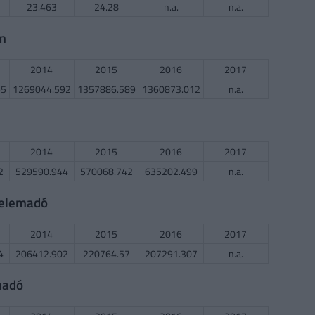
23.463
24.28
n.a.
n.a.
em
2014
2015
2016
2017
65
1269044.592
1357886.589
1360873.012
n.a.
2014
2015
2016
2017
2
529590.944
570068.742
635202.499
n.a.
delemadó
2014
2015
2016
2017
4
206412.902
220764.57
207291.307
n.a.
madó