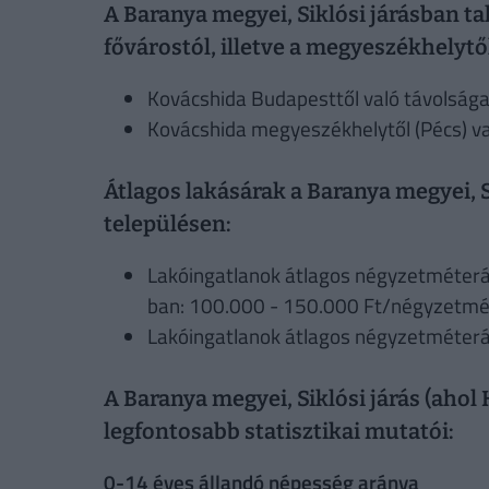
A Baranya megyei, Siklósi járásban ta
fővárostól, illetve a megyeszékhelytő
Kovácshida Budapesttől való távolsága
Kovácshida megyeszékhelytől (Pécs) va
Átlagos lakásárak a Baranya megyei, S
településen:
Lakóingatlanok átlagos négyzetméterár
ban: 100.000 - 150.000 Ft/négyzetmé
Lakóingatlanok átlagos négyzetméter
A Baranya megyei, Siklósi járás (ahol 
legfontosabb statisztikai mutatói:
0-14 éves állandó népesség aránya