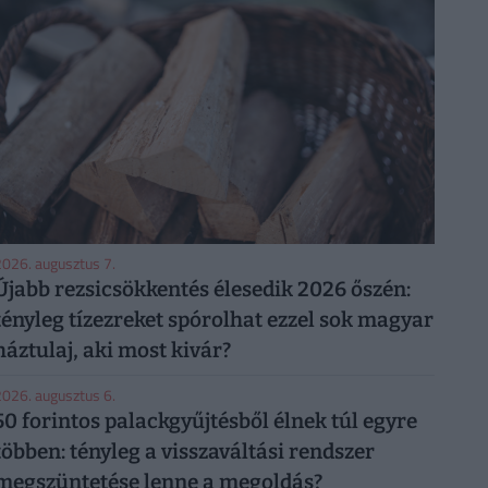
026. augusztus 7.
Újabb rezsicsökkentés élesedik 2026 őszén:
tényleg tízezreket spórolhat ezzel sok magyar
háztulaj, aki most kivár?
026. augusztus 6.
50 forintos palackgyűjtésből élnek túl egyre
többen: tényleg a visszaváltási rendszer
megszüntetése lenne a megoldás?