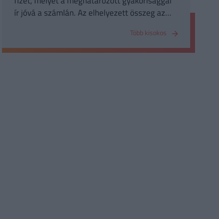
fizet, melyet a meghatározott gyakorisággal
ír jóvá a számlán. Az elhelyezett összeg az
elhelyezés napjától a felvétel napját
Több kisokos
megelőző napig kamatozik.