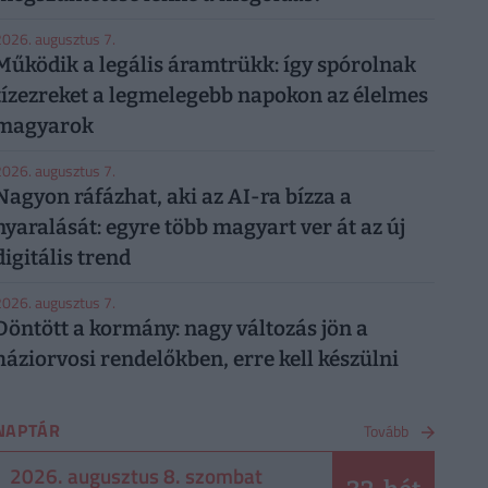
026. augusztus 7.
Működik a legális áramtrükk: így spórolnak
tízezreket a legmelegebb napokon az élelmes
magyarok
026. augusztus 7.
Nagyon ráfázhat, aki az AI-ra bízza a
nyaralását: egyre több magyart ver át az új
digitális trend
026. augusztus 7.
Döntött a kormány: nagy változás jön a
háziorvosi rendelőkben, erre kell készülni
NAPTÁR
Tovább
2026. augusztus 8. szombat