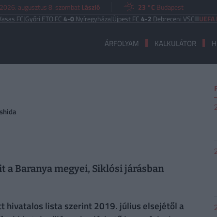
2026. augusztus 8. szombat
László
23 °C
Budapest
 FC
|
Győri ETO FC
4-0
Nyíregyháza
|
Újpest FC
4-2
Debreceni VSC
UEFA EURÓ
ÁRFOLYAM
KALKULÁTOR
H
shida
t a Baranya megyei, Siklósi járásban
hivatalos lista szerint 2019. július elsejétől a