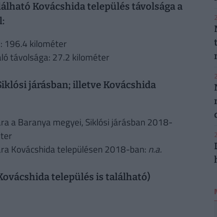
lálható Kovácshida település távolsága a
2
l:
: 196.4 kilométer
ló távolsága: 27.2 kilométer
2
iklósi járásban; illetve Kovácshida
a a Baranya megyei, Siklósi járásban 2018-
ter
2
ára Kovácshida településen 2018-ban:
n.a.
Kovácshida település is található)