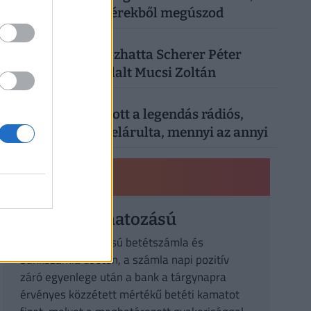
a vacsorát is fillérekből megúszod
4
SZÓRAKOZÁS
| 3 hónapja
Kiderült, mi okozhatta Scherer Péter
halálát: megszólalt Mucsi Zoltán
5
SZÓRAKOZÁS
| 1 hónapja
Nyugdíjáról vallott a legendás rádiós,
Bochkor Gábor: elárulta, mennyi az annyi
PÉNZÜGYI KISOKOS
Változó kamatozású
Változó kamatozású betétszámla és
bankszámla esetén, a számla napi pozitív
záró egyenlege után a bank a tárgynapra
érvényes közzétett mértékű betéti kamatot