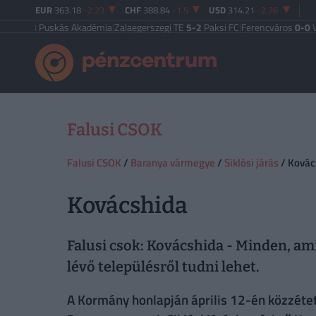
EUR
363.18
-2.23
CHF
388.84
-1.5
USD
314.21
-2.76
2-3
Puskás Akadémia
|
Zalaegerszegi TE
5-2
Paksi FC
|
Ferencváros
0-0
Vasas
Falusi CSOK
Falusi CSOK
/
Baranya vármegye
/
Siklósi járás
/ Kovác
Kovácshida
Falusi csok: Kovácshida - Minden, ami
lévő településről tudni lehet.
A Kormány honlapján április 12-én közzétett 