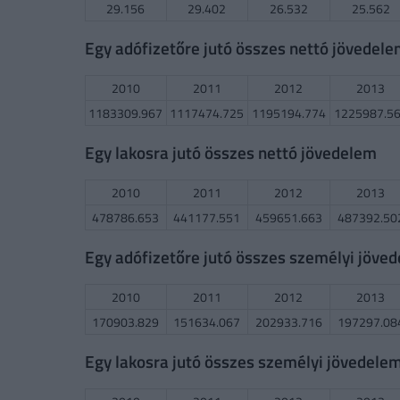
29.156
29.402
26.532
25.562
Egy adófizetőre jutó összes nettó jövedel
2010
2011
2012
2013
1183309.967
1117474.725
1195194.774
1225987.5
Egy lakosra jutó összes nettó jövedelem
2010
2011
2012
2013
478786.653
441177.551
459651.663
487392.50
Egy adófizetőre jutó összes személyi jöve
2010
2011
2012
2013
170903.829
151634.067
202933.716
197297.08
Egy lakosra jutó összes személyi jövedele