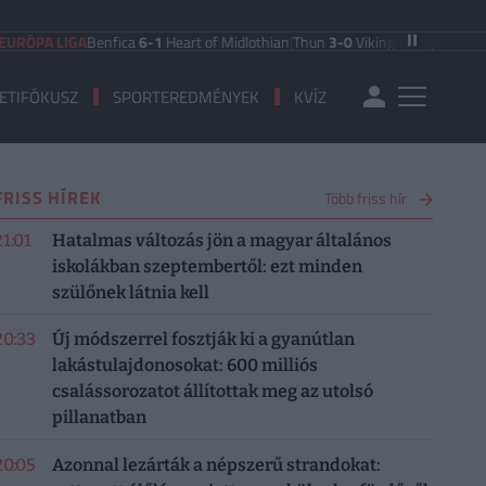
PA LIGA
Benfica
6-1
Heart of Midlothian
|
Thun
3-0
Vikingur Reykjavik
|
PAOK S
ETIFÓKUSZ
SPORTEREDMÉNYEK
KVÍZ
FRISS HÍREK
Több friss hír
21:01
Hatalmas változás jön a magyar általános
iskolákban szeptembertől: ezt minden
szülőnek látnia kell
20:33
Új módszerrel fosztják ki a gyanútlan
lakástulajdonosokat: 600 milliós
csalássorozatot állítottak meg az utolsó
pillanatban
20:05
Azonnal lezárták a népszerű strandokat: