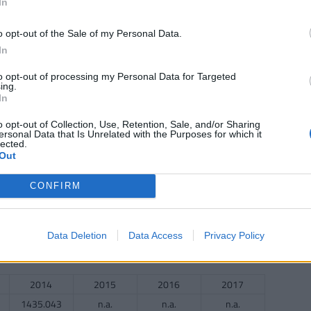
In
o opt-out of the Sale of my Personal Data.
2014
2015
2016
2017
In
141.833
136.833
143.412
142.118
to opt-out of processing my Personal Data for Targeted
 évesek száma
ing.
In
2014
2015
2016
2017
o opt-out of Collection, Use, Retention, Sale, and/or Sharing
ersonal Data that Is Unrelated with the Purposes for which it
21.587
21.957
22.13
n.a.
lected.
Out
CONFIRM
2014
2015
2016
2017
1545.174
1528.217
1519.565
1505.348
Data Deletion
Data Access
Privacy Policy
ek száma (gyógyszertárak nélkül)
2014
2015
2016
2017
1435.043
n.a.
n.a.
n.a.