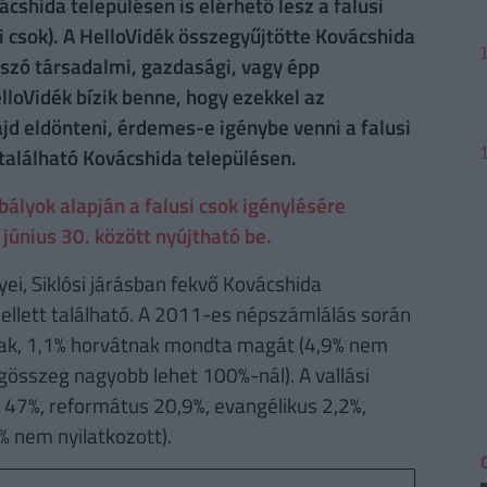
cshida településen is elérhető lesz a falusi
 csok). A HelloVidék összegyűjtötte Kovácshida
n szó társadalmi, gazdasági, vagy épp
elloVidék bízik benne, hogy ezekkel az
d eldönteni, érdemes-e igénybe venni a falusi
 található Kovácshida településen.
lyok alapján a falusi csok igénylésére
június 30. között nyújtható be.
ei, Siklósi járásban fekvő Kovácshida
llett található. A 2011-es népszámlálás során
nak, 1,1% horvátnak mondta magát (4,9% nem
égösszeg nagyobb lehet 100%-nál). A vallási
 47%, református 20,9%, evangélikus 2,2%,
4% nem nyilatkozott).