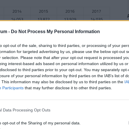
2014
2015
2016
2017
14.053
13.872
13.929
14.035
rum -
Do Not Process My Personal Information
2014
2015
2016
2017
to opt-out of the sale, sharing to third parties, or processing of your per
formation for targeted advertising by us, please use the below opt-out s
24.654
25.568
26.109
26.565
r selection. Please note that after your opt-out request is processed y
eing interest-based ads based on personal information utilized by us or
disclosed to third parties prior to your opt-out. You may separately opt-
losure of your personal information by third parties on the IAB’s list of
2014
2015
2016
2017
. This information may also be disclosed by us to third parties on the
IA
41.733
42.248
46.937
n.a.
Participants
that may further disclose it to other third parties.
n
l Data Processing Opt Outs
2014
2015
2016
2017
43.869
41.959
44.638
n.a.
o opt-out of the Sharing of my personal data.