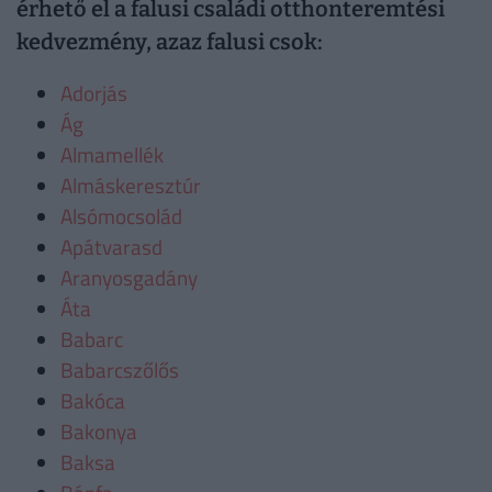
érhető el a falusi családi otthonteremtési
kedvezmény, azaz falusi csok:
Adorjás
Ág
Almamellék
Almáskeresztúr
Alsómocsolád
Apátvarasd
Aranyosgadány
Áta
Babarc
Babarcszőlős
Bakóca
Bakonya
Baksa