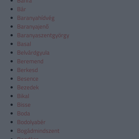
Bánfa
Bár
Baranyahídvég
Baranyajenő
Baranyaszentgyörgy
Basal
Belvárdgyula
Beremend
Berkesd
Besence
Bezedek
Bikal
Bisse
Boda
Bodolyabér
Bogádmindszent