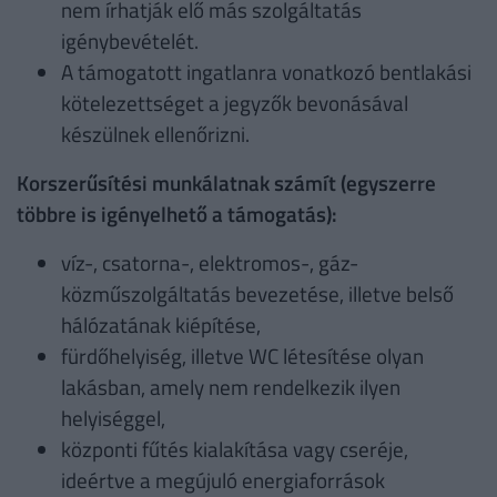
nem írhatják elő más szolgáltatás
igénybevételét.
A támogatott ingatlanra vonatkozó bentlakási
kötelezettséget a jegyzők bevonásával
készülnek ellenőrizni.
Korszerűsítési munkálatnak számít (egyszerre
többre is igényelhető a támogatás):
víz-, csatorna-, elektromos-, gáz-
közműszolgáltatás bevezetése, illetve belső
hálózatának kiépítése,
fürdőhelyiség, illetve WC létesítése olyan
lakásban, amely nem rendelkezik ilyen
helyiséggel,
központi fűtés kialakítása vagy cseréje,
ideértve a megújuló energiaforrások