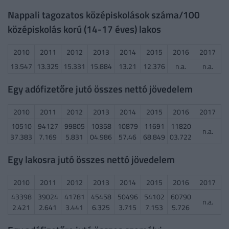
Nappali tagozatos középiskolások száma/100
középiskolás korú (14-17 éves) lakos
2010
2011
2012
2013
2014
2015
2016
2017
13.547
13.325
15.331
15.884
13.21
12.376
n.a.
n.a.
Egy adófizetőre jutó összes nettó jövedelem
2010
2011
2012
2013
2014
2015
2016
2017
10510
94127
99805
10358
10879
11691
11820
n.a.
37.383
7.169
5.831
04.986
57.46
68.849
03.722
Egy lakosra jutó összes nettó jövedelem
2010
2011
2012
2013
2014
2015
2016
2017
43398
39024
41781
45458
50496
54102
60790
n.a.
2.421
2.641
3.441
6.325
3.715
7.153
5.726