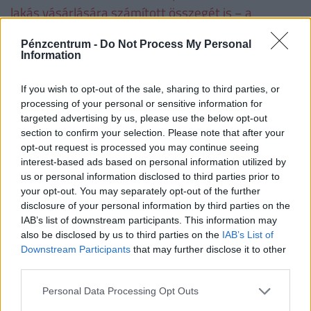
lakás vásárlására számított összegét is − a
folyósítás napjától számított, Ptk. szerinti
Pénzcentrum -
Do Not Process My Personal
késedelmi kamattal növelten köteles visszafizetni.
Information
Családtámogatások 2019. július 1-től
If you wish to opt-out of the sale, sharing to third parties, or
(millió
processing of your personal or sensitive information for
forint, vastag betűvel az újdonságok)
targeted advertising by us, please use the below opt-out
section to confirm your selection. Please note that after your
opt-out request is processed you may continue seeing
1
2
3
4 
interest-based ads based on personal information utilized by
gyermek
gyermek
gyermek
t
us or personal information disclosed to third parties prior to
gy
your opt-out. You may separately opt-out of the further
disclosure of your personal information by third parties on the
VISSZA NEM TÉRÍTENDŐ TÁMOGATÁS
IAB’s list of downstream participants. This information may
also be disclosed by us to third parties on the
IAB’s List of
CSOK új építésű
0,6
2,6
10
Downstream Participants
that may further disclose it to other
ingatlanra*, vagy
third parties.
CSOK használt ingatlan
0,6
1,43
2,2
2
Personal Data Processing Opt Outs
vásárlására (nem