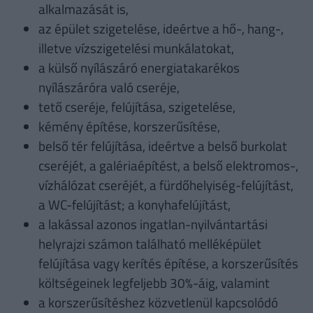
alkalmazását is,
az épület szigetelése, ideértve a hő-, hang-,
illetve vízszigetelési munkálatokat,
a külső nyílászáró energiatakarékos
nyílászáróra való cseréje,
tető cseréje, felújítása, szigetelése,
kémény építése, korszerűsítése,
belső tér felújítása, ideértve a belső burkolat
cseréjét, a galériaépítést, a belső elektromos-,
vízhálózat cseréjét, a fürdőhelyiség-felújítást,
a WC-felújítást; a konyhafelújítást,
a lakással azonos ingatlan-nyilvántartási
helyrajzi számon található melléképület
felújítása vagy kerítés építése, a korszerűsítés
költségeinek legfeljebb 30%-áig, valamint
a korszerűsítéshez közvetlenül kapcsolódó