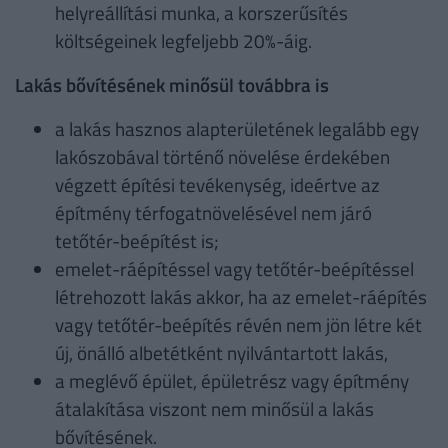
helyreállítási munka, a korszerűsítés
költségeinek legfeljebb 20%-áig.
Lakás bővítésének minősül továbbra is
a lakás hasznos alapterületének legalább egy
lakószobával történő növelése érdekében
végzett építési tevékenység, ideértve az
építmény térfogatnövelésével nem járó
tetőtér-beépítést is;
emelet-ráépítéssel vagy tetőtér-beépítéssel
létrehozott lakás akkor, ha az emelet-ráépítés
vagy tetőtér-beépítés révén nem jön létre két
új, önálló albetétként nyilvántartott lakás,
a meglévő épület, épületrész vagy építmény
átalakítása viszont nem minősül a lakás
bővítésének.