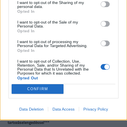
I want to opt-out of the Sharing of my
kistelepülés)*, vagy
personal data.
Opted In
CSOK használt ingatlan
0,6
2,6
10
vásárlására, bővítésére
I want to opt-out of the Sale of my
Personal Data.
és/vagy
Opted In
korszerűsítésére
(kistelepülés)*
I want to opt-out of processing my
Personal Data for Targeted Advertising.
Opted In
Jelzáloghitel-
0
1
4
1 
elengedés**
4
I want to opt-out of Collection, Use,
Retention, Sale, and/or Sharing of my
Personal Data that Is Unrelated with the
Diákhitel-elengedés**
0
Tartozás
Teljes
Te
Purposes for which it was collected.
fele
tartozás
tar
Opted Out
CONFIRM
Újautó-vásárlási
0
0
2,5
támogatás*
Data Deletion
Data Access
Privacy Policy
Kamatmentes babaváró
0
Akár 3
Akár 10
Ak
hitel
tartozáselengedéssel***