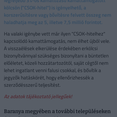
legfeljebb 3%-os kamatozású kamattámogatott
kölcsön ("CSOK-hitel") is igényelhető, a
korszerűsítésre vagy bővítésre felvett összeg nem
haladhatja meg az 5, illetve 7,5 millió forintot.
Ha valaki igénybe vett már ilyen "CSOK-hitelhez"
kapcsolódó kamattámogatás, nem élhet újból vele.
A visszaélések elkerülése érdekében erkölcsi
bizonyítvánnyal szükséges bizonyítani a büntetlen
előéletet, közeli hozzátartozótól, saját cégtől nem
lehet ingatlant venni falusi csokkal, és bővítik a
jegyzők hatáskörét, hogy ellenőrizhessék a
szerződésszerű teljesítést.
Az adatok tájékoztató jellegűek!
Baranya megyében a további településeken