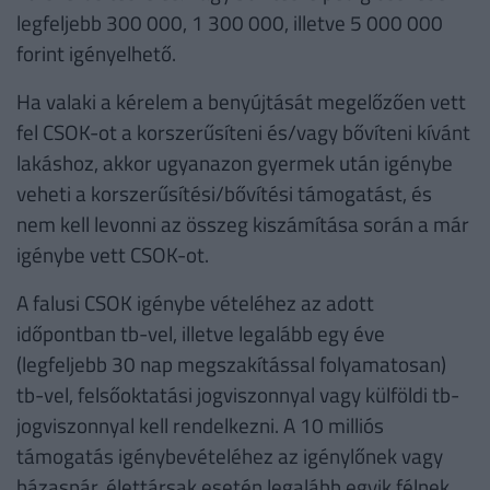
legfeljebb 300 000, 1 300 000, illetve 5 000 000
forint igényelhető.
Ha valaki a kérelem a benyújtását megelőzően vett
fel CSOK-ot a korszerűsíteni és/vagy bővíteni kívánt
lakáshoz, akkor ugyanazon gyermek után igénybe
veheti a korszerűsítési/bővítési támogatást, és
nem kell levonni az összeg kiszámítása során a már
igénybe vett CSOK-ot.
A falusi CSOK igénybe vételéhez az adott
időpontban tb-vel, illetve legalább egy éve
(legfeljebb 30 nap megszakítással folyamatosan)
tb-vel, felsőoktatási jogviszonnyal vagy külföldi tb-
jogviszonnyal kell rendelkezni. A 10 milliós
támogatás igénybevételéhez az igénylőnek vagy
házaspár, élettársak esetén legalább egyik félnek