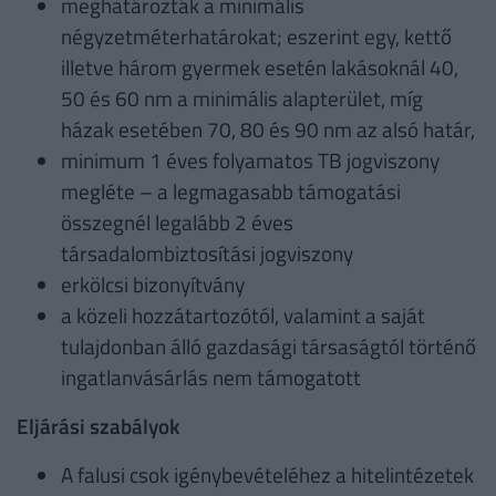
meghatározták a minimális
négyzetméterhatárokat; eszerint egy, kettő
illetve három gyermek esetén lakásoknál 40,
50 és 60 nm a minimális alapterület, míg
házak esetében 70, 80 és 90 nm az alsó határ,
minimum 1 éves folyamatos TB jogviszony
megléte – a legmagasabb támogatási
összegnél legalább 2 éves
társadalombiztosítási jogviszony
erkölcsi bizonyítvány
a közeli hozzátartozótól, valamint a saját
tulajdonban álló gazdasági társaságtól történő
ingatlanvásárlás nem támogatott
Eljárási szabályok
A falusi csok igénybevételéhez a hitelintézetek