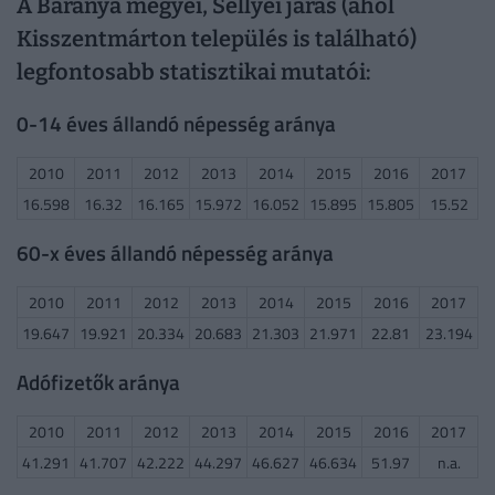
A Baranya megyei, Sellyei járás (ahol
Kisszentmárton település is található)
legfontosabb statisztikai mutatói:
0-14 éves állandó népesség aránya
2010
2011
2012
2013
2014
2015
2016
2017
16.598
16.32
16.165
15.972
16.052
15.895
15.805
15.52
60-x éves állandó népesség aránya
2010
2011
2012
2013
2014
2015
2016
2017
19.647
19.921
20.334
20.683
21.303
21.971
22.81
23.194
Adófizetők aránya
2010
2011
2012
2013
2014
2015
2016
2017
41.291
41.707
42.222
44.297
46.627
46.634
51.97
n.a.