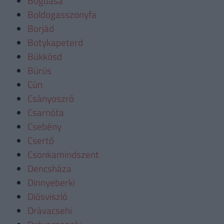
Bogdása
Boldogasszonyfa
Borjád
Botykapeterd
Bükkösd
Bürüs
Cún
Csányoszró
Csarnóta
Csebény
Csertő
Csonkamindszent
Dencsháza
Dinnyeberki
Diósviszló
Drávacsehi