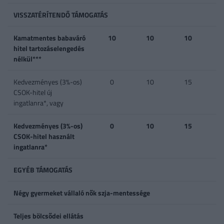
VISSZATÉRÍTENDŐ TÁMOGATÁS
Kamatmentes babaváró
10
10
10
hitel tartozáselengedés
nélkül***
Kedvezményes (3%-os)
0
10
15
CSOK-hitel új
ingatlanra*, vagy
Kedvezményes (3%-os)
0
10
15
CSOK-hitel használt
ingatlanra*
EGYÉB TÁMOGATÁS
Négy gyermeket vállaló nők szja-mentessége
Teljes bölcsődei ellátás