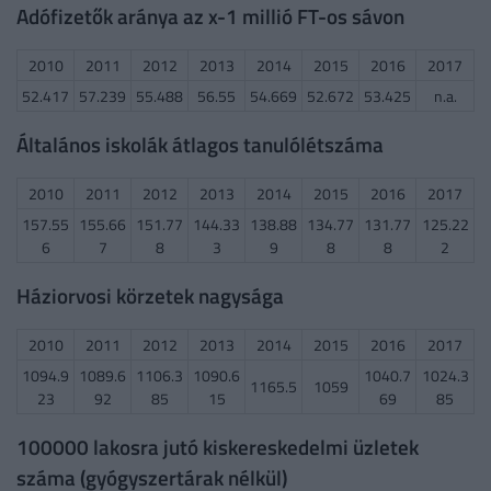
Adófizetők aránya az x-1 millió FT-os sávon
2010
2011
2012
2013
2014
2015
2016
2017
52.417
57.239
55.488
56.55
54.669
52.672
53.425
n.a.
Általános iskolák átlagos tanulólétszáma
2010
2011
2012
2013
2014
2015
2016
2017
157.55
155.66
151.77
144.33
138.88
134.77
131.77
125.22
6
7
8
3
9
8
8
2
Háziorvosi körzetek nagysága
2010
2011
2012
2013
2014
2015
2016
2017
1094.9
1089.6
1106.3
1090.6
1040.7
1024.3
1165.5
1059
23
92
85
15
69
85
100000 lakosra jutó kiskereskedelmi üzletek
száma (gyógyszertárak nélkül)