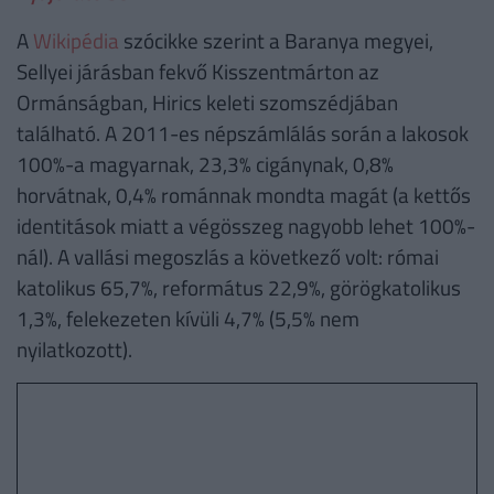
A
Wikipédia
szócikke szerint a Baranya megyei,
Sellyei járásban fekvő Kisszentmárton az
Ormánságban, Hirics keleti szomszédjában
található. A 2011-es népszámlálás során a lakosok
100%-a magyarnak, 23,3% cigánynak, 0,8%
horvátnak, 0,4% románnak mondta magát (a kettős
identitások miatt a végösszeg nagyobb lehet 100%-
nál). A vallási megoszlás a következő volt: római
katolikus 65,7%, református 22,9%, görögkatolikus
1,3%, felekezeten kívüli 4,7% (5,5% nem
nyilatkozott).