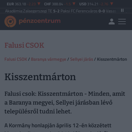
EUR
363.18
-2.23
CHF
388.84
-1.5
USD
314.21
-2.76
adémia
|
Zalaegerszegi TE
5-2
Paksi FC
|
Ferencváros
0-0
Vasas FC
|
Győri ETO 
Falusi CSOK
Falusi CSOK
/
Baranya vármegye
/
Sellyei járás
/ Kisszentmárton
Kisszentmárton
Falusi csok: Kisszentmárton - Minden, amit
a Baranya megyei, Sellyei járásban lévő
településről tudni lehet.
A Kormány honlapján április 12-én közzétett