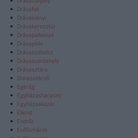
Drávacsepely
Drávafok
Drávaiványi
Drávakeresztúr
Drávapalkonya
Drávapiski
Drávaszabolcs
Drávaszerdahely
Drávasztára
Dunaszekcső
Egerág
Egyházasharaszti
Egyházaskozár
Ellend
Endrőc
Erdősmárok