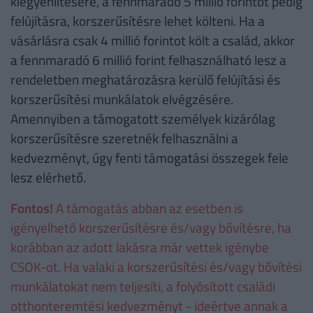
kiegyenlítésére, a fennmaradó 5 millió forintot pedig
felújításra, korszerűsítésre lehet költeni. Ha a
vásárlásra csak 4 millió forintot költ a család, akkor
a fennmaradó 6 millió forint felhasználható lesz a
rendeletben meghatározásra kerülő felújítási és
korszerűsítési munkálatok elvégzésére.
Amennyiben a támogatott személyek kizárólag
korszerűsítésre szeretnék felhasználni a
kedvezményt, úgy fenti támogatási összegek fele
lesz elérhető.
Fontos!
A támogatás abban az esetben is
igényelhető korszerűsítésre és/vagy bővítésre, ha
korábban az adott lakásra már vettek igénybe
CSOK-ot. Ha valaki a korszerűsítési és/vagy bővítési
munkálatokat nem teljesíti, a folyósított családi
otthonteremtési kedvezményt - ideértve annak a