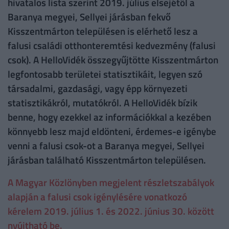
hivatalos lista szerint 2019. július elsejétől a
Baranya megyei, Sellyei járásban fekvő
Kisszentmárton településen is elérhető lesz a
falusi családi otthonteremtési kedvezmény (falusi
csok). A HelloVidék összegyűjtötte Kisszentmárton
legfontosabb területei statisztikáit, legyen szó
társadalmi, gazdasági, vagy épp környezeti
statisztikákról, mutatókról. A HelloVidék bízik
benne, hogy ezekkel az információkkal a kezében
könnyebb lesz majd eldönteni, érdemes-e igénybe
venni a falusi csok-ot a Baranya megyei, Sellyei
járásban található Kisszentmárton településen.
A Magyar Közlönyben megjelent részletszabályok
alapján a falusi csok igénylésére vonatkozó
kérelem 2019. július 1. és 2022. június 30. között
nyújtható be.