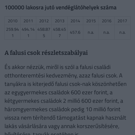
100000 lakosra jutó vendéglátóhelyek száma
2010
2011
2012
2013
2014
2015
2016
2017
259.94
494.14
458.87
458.45
457.6
n.a.
n.a.
n.a.
1
1
5
7
A falusi csok részletszabályai
És akkor nézzük, miről is szól a falusi családi
otthonteremtési kedvezmény, azaz falusi csok. A
tanyákra is kiterjedő falusi csok-nak köszönhetően
az egygyermekes családok 600 ezer forint, a
kétgyermekes családok 2 millió 600 ezer forint, a
háromgyermekes családok pedig 10 millió forint
vissza nem térítendő támogatást kapnak használt
lakás vásárlására vagy annak korszerűsítésére,
bővítésére, tanyák esetében is.