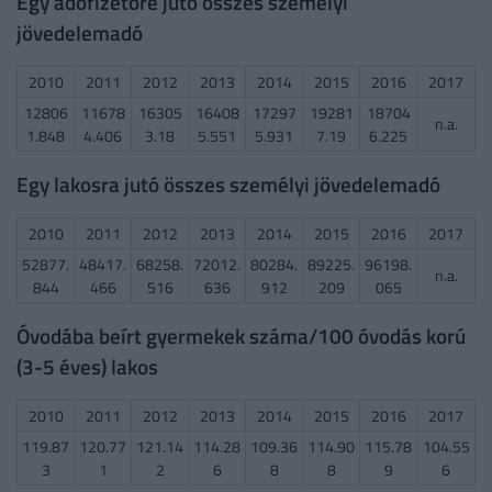
Egy adófizetőre jutó összes személyi
jövedelemadó
2010
2011
2012
2013
2014
2015
2016
2017
12806
11678
16305
16408
17297
19281
18704
n.a.
1.848
4.406
3.18
5.551
5.931
7.19
6.225
Egy lakosra jutó összes személyi jövedelemadó
2010
2011
2012
2013
2014
2015
2016
2017
52877.
48417.
68258.
72012.
80284.
89225.
96198.
n.a.
844
466
516
636
912
209
065
Óvodába beírt gyermekek száma/100 óvodás korú
(3-5 éves) lakos
2010
2011
2012
2013
2014
2015
2016
2017
119.87
120.77
121.14
114.28
109.36
114.90
115.78
104.55
3
1
2
6
8
8
9
6