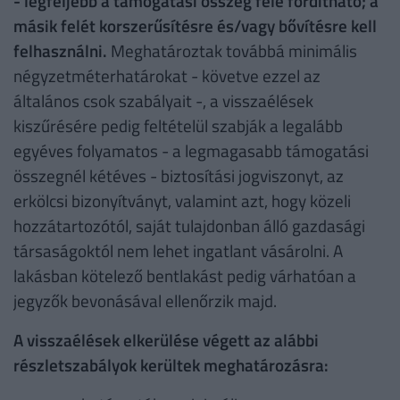
- legfeljebb a támogatási összeg fele fordítható; a
másik felét korszerűsítésre és/vagy bővítésre kell
felhasználni.
Meghatároztak továbbá minimális
négyzetméterhatárokat - követve ezzel az
általános csok szabályait -, a visszaélések
kiszűrésére pedig feltételül szabják a legalább
egyéves folyamatos - a legmagasabb támogatási
összegnél kétéves - biztosítási jogviszonyt, az
erkölcsi bizonyítványt, valamint azt, hogy közeli
hozzátartozótól, saját tulajdonban álló gazdasági
társaságoktól nem lehet ingatlant vásárolni. A
lakásban kötelező bentlakást pedig várhatóan a
jegyzők bevonásával ellenőrzik majd.
A visszaélések elkerülése végett az alábbi
részletszabályok kerültek meghatározásra: