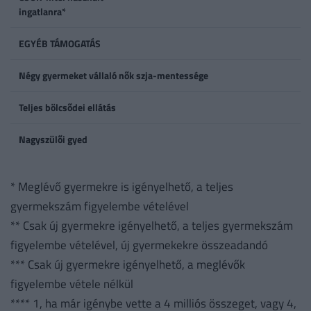
ingatlanra*
EGYÉB TÁMOGATÁS
Négy gyermeket vállaló nők szja-mentessége
Teljes bölcsődei ellátás
Nagyszülői gyed
* Meglévő gyermekre is igényelhető, a teljes
gyermekszám figyelembe vételével
** Csak új gyermekre igényelhető, a teljes gyermekszám
figyelembe vételével, új gyermekekre összeadandó
*** Csak új gyermekre igényelhető, a meglévők
figyelembe vétele nélkül
**** 1, ha már igénybe vette a 4 milliós összeget, vagy 4,