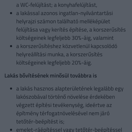
a WC-felújítást; a konyhafelújítást,
a lakással azonos ingatlan-nyilvántartási
helyrajzi számon található melléképület
felújítása vagy kerítés építése, a korszerűsítés
költségeinek legfeljebb 30%-áig, valamint
a korszerűsítéshez közvetlenül kapcsolódó
helyreállítási munka, a korszerűsítés
költségeinek legfeljebb 20%-áig.
Lakás bővítésének minősül továbbra is
a lakás hasznos alapterületének legalább egy
lakószobával történő növelése érdekében
végzett építési tevékenység, ideértve az
építmény térfogatnövelésével nem járó
tetőtér-beépítést is;
emelet-ráépítéssel vagy tetőtér-beépítéssel