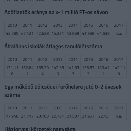
Adófizetők aránya az x-1 millió FT-os sávon
2010
2011
2012
2013
2014
2015
2016
2017
42.785
47.421
42.628
44.331
43.869
41.959
44.638
n.a.
Általános iskolák átlagos tanulólétszáma
2010
2011
2012
2013
2014
2015
2016
2017
171.11
162.64
155.29
142.38
141.83
136.83
143.41
142.11
8
7
4
9
3
3
2
8
Egy működő bölcsődei férőhelyre jutó 0-2 évesek
száma
2010
2011
2012
2013
2014
2015
2016
2017
17.948
21.717
20.783
20.761
21.587
21.957
22.13
n.a.
Háziorvosi körzetek nagysága