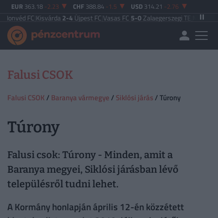
EUR
363.18
-2.23
CHF
388.84
-1.5
USD
314.21
-2.76
véd FC
|
Kisvárda
2-4
Újpest FC
|
Vasas FC
5-0
Zalaegerszegi TE
|
MTK Budapes
Falusi CSOK
Falusi CSOK
/
Baranya vármegye
/
Siklósi járás
/ Túrony
Túrony
Falusi csok: Túrony - Minden, amit a
Baranya megyei, Siklósi járásban lévő
településről tudni lehet.
A Kormány honlapján április 12-én közzétett