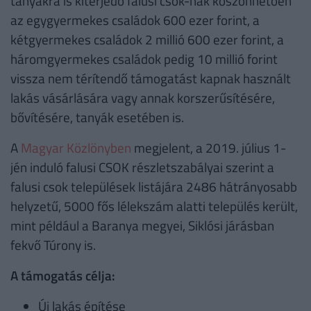
tanyákra is kiterjedő falusi csok-nak köszönhetően
az egygyermekes családok 600 ezer forint, a
kétgyermekes családok 2 millió 600 ezer forint, a
háromgyermekes családok pedig 10 millió forint
vissza nem térítendő támogatást kapnak használt
lakás vásárlására vagy annak korszerűsítésére,
bővítésére, tanyák esetében is.
A
Magyar Közlönyben
megjelent, a 2019. július 1-
jén induló falusi CSOK részletszabályai szerint a
falusi csok települések listájára 2486 hátrányosabb
helyzetű, 5000 fős lélekszám alatti település került,
mint például a Baranya megyei, Siklósi járásban
fekvő Túrony is.
A támogatás célja:
Új lakás építése