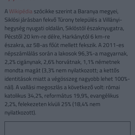
A
Wikipédia
szócikke szerint a Baranya megyei,
Siklósi járásban fekvő Túrony település a Villányi-
hegység nyugati oldalán, Siklóstól északnyugatra,
Pécstől 20 km-re délre, Harkánytól 6 km-re
északra, az 58-as főút mellett fekszik. A 2011-es
népszámlálás során a lakosok 96,3%-a magyarnak,
2,2% cigánynak, 2,6% horvátnak, 1,1% németnek
mondta magát (3,3% nem nyilatkozott; a kettős
identitások miatt a végösszeg nagyobb lehet 100%-
nál). A vallási megoszlás a következő volt: római
katolikus 34,2%, református 19,9%, evangélikus
2,2%, felekezeten kívüli 25% (18,4% nem
nyilatkozott).