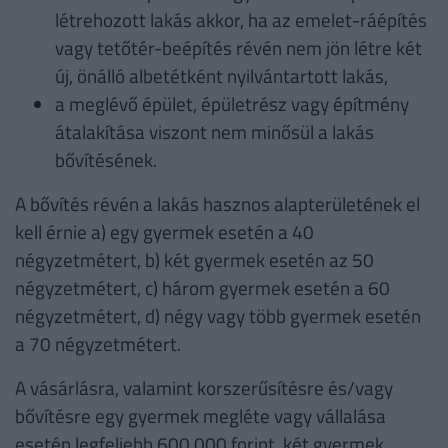
létrehozott lakás akkor, ha az emelet-ráépítés
vagy tetőtér-beépítés révén nem jön létre két
új, önálló albetétként nyilvántartott lakás,
a meglévő épület, épületrész vagy építmény
átalakítása viszont nem minősül a lakás
bővítésének.
A bővítés révén a lakás hasznos alapterületének el
kell érnie a) egy gyermek esetén a 40
négyzetmétert, b) két gyermek esetén az 50
négyzetmétert, c) három gyermek esetén a 60
négyzetmétert, d) négy vagy több gyermek esetén
a 70 négyzetmétert.
A vásárlásra, valamint korszerűsítésre és/vagy
bővítésre egy gyermek megléte vagy vállalása
esetén legfeljebb 600 000 forint, két gyermek