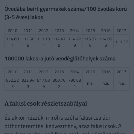
Óvodába beírt gyermekek száma/100 óvodás korú
(3-5 éves) lakos
2010
2011
2012
2013
2014
2015
2016
2017
114.60
111.50
111.13
114.47
114.72
115.57
114.05
111.37
1
8
1
9
9
6
3
100000 lakosra jutó vendéglátóhelyek száma
2010
2011
2012
2013
2014
2015
2016
2017
652.32
832.94
817.03
800.76
790.68
n.a.
n.a.
n.a.
3
3
9
2
1
A falusi csok részletszabályai
És akkor nézzük, miről is szól a falusi családi
otthonteremtési kedvezmény, azaz falusi csok. A