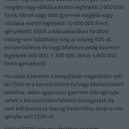
megléte vagy vállalása esetén legfeljebb 2 600 000
forint, három vagy több gyermek megléte vagy
vállalása esetén legfeljebb 10 000 000 forint
igényelhető. Ebből a lakásvásárlásra fordított
összeg nem haladhatja meg az összeg 50%-át,
korszerűsítésre és/vagy bővítésre pedig összesen
legfeljebb 300 000, 1 300 000, illetve 5 000 000
forint igényelhető.
Ha valaki a kérelem a benyújtását megelőzően vett
fel CSOK-ot a korszerűsíteni és/vagy bővíteni kívánt
lakáshoz, akkor ugyanazon gyermek után igénybe
veheti a korszerűsítési/bővítési támogatást, és
nem kell levonni az összeg kiszámítása során a már
igénybe vett CSOK-ot.
A falusi CSOK igénybe vételéhez az adott