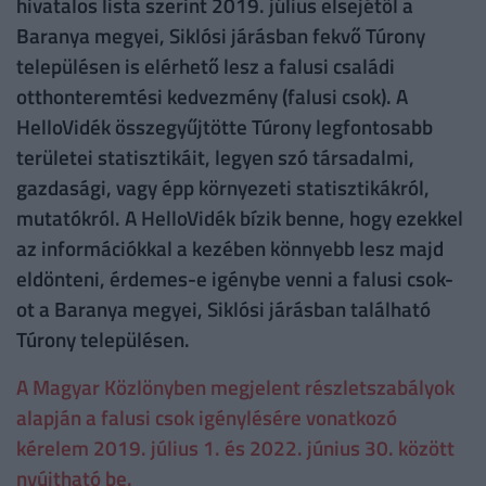
hivatalos lista szerint 2019. július elsejétől a
Baranya megyei, Siklósi járásban fekvő Túrony
településen is elérhető lesz a falusi családi
otthonteremtési kedvezmény (falusi csok). A
HelloVidék összegyűjtötte Túrony legfontosabb
területei statisztikáit, legyen szó társadalmi,
gazdasági, vagy épp környezeti statisztikákról,
mutatókról. A HelloVidék bízik benne, hogy ezekkel
az információkkal a kezében könnyebb lesz majd
eldönteni, érdemes-e igénybe venni a falusi csok-
ot a Baranya megyei, Siklósi járásban található
Túrony településen.
A Magyar Közlönyben megjelent részletszabályok
alapján a falusi csok igénylésére vonatkozó
kérelem 2019. július 1. és 2022. június 30. között
nyújtható be.