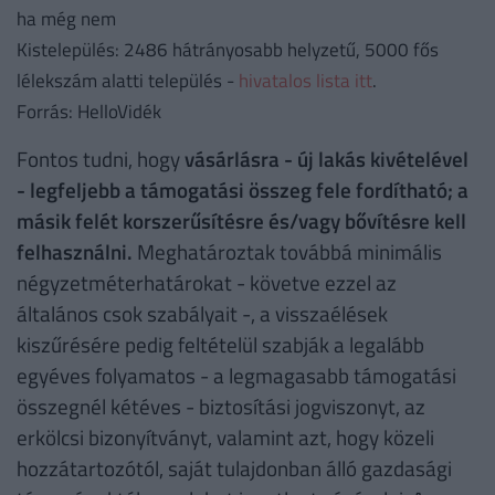
ha még nem
Kistelepülés: 2486 hátrányosabb helyzetű, 5000 fős
lélekszám alatti település -
hivatalos lista itt
.
Forrás: HelloVidék
Fontos tudni, hogy
vásárlásra - új lakás kivételével
- legfeljebb a támogatási összeg fele fordítható; a
másik felét korszerűsítésre és/vagy bővítésre kell
felhasználni.
Meghatároztak továbbá minimális
négyzetméterhatárokat - követve ezzel az
általános csok szabályait -, a visszaélések
kiszűrésére pedig feltételül szabják a legalább
egyéves folyamatos - a legmagasabb támogatási
összegnél kétéves - biztosítási jogviszonyt, az
erkölcsi bizonyítványt, valamint azt, hogy közeli
hozzátartozótól, saját tulajdonban álló gazdasági