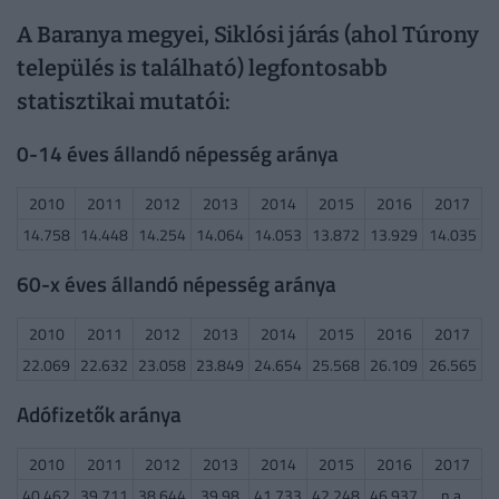
A Baranya megyei, Siklósi járás (ahol Túrony
település is található) legfontosabb
statisztikai mutatói:
0-14 éves állandó népesség aránya
2010
2011
2012
2013
2014
2015
2016
2017
14.758
14.448
14.254
14.064
14.053
13.872
13.929
14.035
60-x éves állandó népesség aránya
2010
2011
2012
2013
2014
2015
2016
2017
22.069
22.632
23.058
23.849
24.654
25.568
26.109
26.565
Adófizetők aránya
2010
2011
2012
2013
2014
2015
2016
2017
40.462
39.711
38.644
39.98
41.733
42.248
46.937
n.a.