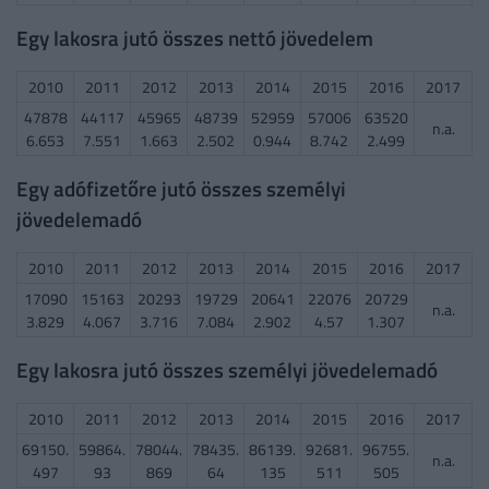
Egy lakosra jutó összes nettó jövedelem
2010
2011
2012
2013
2014
2015
2016
2017
47878
44117
45965
48739
52959
57006
63520
n.a.
6.653
7.551
1.663
2.502
0.944
8.742
2.499
Egy adófizetőre jutó összes személyi
jövedelemadó
2010
2011
2012
2013
2014
2015
2016
2017
17090
15163
20293
19729
20641
22076
20729
n.a.
3.829
4.067
3.716
7.084
2.902
4.57
1.307
Egy lakosra jutó összes személyi jövedelemadó
2010
2011
2012
2013
2014
2015
2016
2017
69150.
59864.
78044.
78435.
86139.
92681.
96755.
n.a.
497
93
869
64
135
511
505