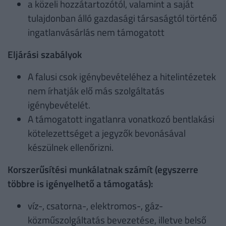
a közeli hozzátartozótól, valamint a saját
tulajdonban álló gazdasági társaságtól történő
ingatlanvásárlás nem támogatott
Eljárási szabályok
A falusi csok igénybevételéhez a hitelintézetek
nem írhatják elő más szolgáltatás
igénybevételét.
A támogatott ingatlanra vonatkozó bentlakási
kötelezettséget a jegyzők bevonásával
készülnek ellenőrizni.
Korszerűsítési munkálatnak számít (egyszerre
többre is igényelhető a támogatás):
víz-, csatorna-, elektromos-, gáz-
közműszolgáltatás bevezetése, illetve belső