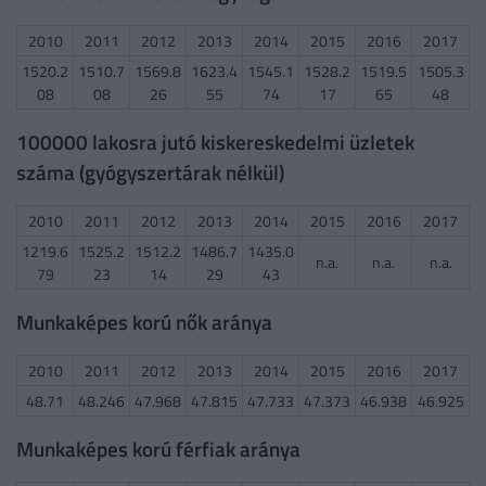
2010
2011
2012
2013
2014
2015
2016
2017
1520.2
1510.7
1569.8
1623.4
1545.1
1528.2
1519.5
1505.3
08
08
26
55
74
17
65
48
100000 lakosra jutó kiskereskedelmi üzletek
száma (gyógyszertárak nélkül)
2010
2011
2012
2013
2014
2015
2016
2017
1219.6
1525.2
1512.2
1486.7
1435.0
n.a.
n.a.
n.a.
79
23
14
29
43
Munkaképes korú nők aránya
2010
2011
2012
2013
2014
2015
2016
2017
48.71
48.246
47.968
47.815
47.733
47.373
46.938
46.925
Munkaképes korú férfiak aránya