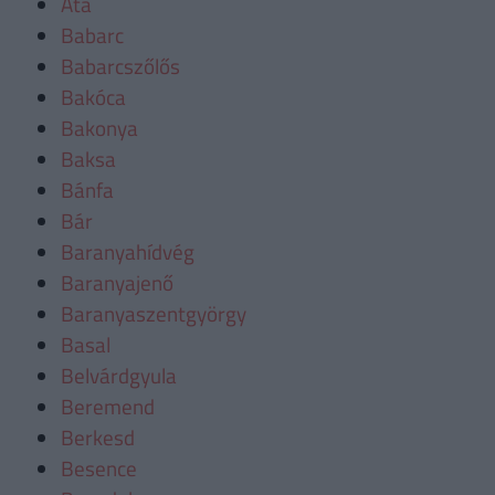
Áta
Babarc
Babarcszőlős
Bakóca
Bakonya
Baksa
Bánfa
Bár
Baranyahídvég
Baranyajenő
Baranyaszentgyörgy
Basal
Belvárdgyula
Beremend
Berkesd
Besence