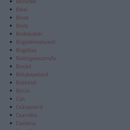
Bezedek
Bikal
Bisse
Boda
Bodolyabér
Bogádmindszent
Bogdása
Boldogasszonyfa
Borjád
Botykapeterd
Bükkösd
Bürüs
Cún
Csányoszró
Csarnóta
Csebény