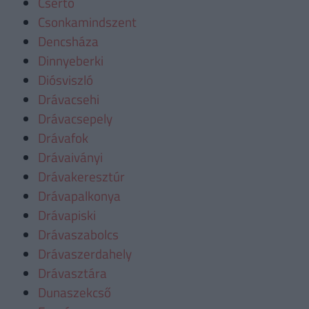
Csertő
Csonkamindszent
Dencsháza
Dinnyeberki
Diósviszló
Drávacsehi
Drávacsepely
Drávafok
Drávaiványi
Drávakeresztúr
Drávapalkonya
Drávapiski
Drávaszabolcs
Drávaszerdahely
Drávasztára
Dunaszekcső