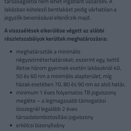
társaságoktól nem lehet ingatlant vásárolni. A
lakásban kötelező bentlakást pedig várhatóan a
jegyzők bevonásával ellenőrzik majd.
A visszaélések elkerülése végett az alábbi
részletszabályok kerültek meghatározásra:
meghatározták a minimális
négyzetméterhatárokat; eszerint egy, kettő
illetve három gyermek esetén lakásoknál 40,
50 és 60 nm a minimális alapterület, míg
házak esetében 70, 80 és 90 nm az alsó határ,
minimum 1 éves folyamatos TB jogviszony
megléte – a legmagasabb támogatási
összegnél legalább 2 éves
társadalombiztosítási jogviszony
erkölcsi bizonyítvány