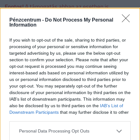
Fontos!
A támogatás abban az esetben is
igényelhető korszerűsítésre és/vagy bővítésre, ha
Pénzcentrum -
Do Not Process My Personal
korábban az adott lakásra már vettek igénybe
Information
CSOK-ot. Ha valaki a korszerűsítési és/vagy bővítési
munkálatokat nem teljesíti, a folyósított családi
If you wish to opt-out of the sale, sharing to third parties, or
processing of your personal or sensitive information for
otthonteremtési kedvezményt - ideértve annak a
targeted advertising by us, please use the below opt-out
lakás vásárlására számított összegét is − a
section to confirm your selection. Please note that after your
folyósítás napjától számított, Ptk. szerinti
opt-out request is processed you may continue seeing
interest-based ads based on personal information utilized by
késedelmi kamattal növelten köteles visszafizetni.
us or personal information disclosed to third parties prior to
your opt-out. You may separately opt-out of the further
disclosure of your personal information by third parties on the
Családtámogatások 2019. július 1-től
(millió
IAB’s list of downstream participants. This information may
forint, vastag betűvel az újdonságok)
also be disclosed by us to third parties on the
IAB’s List of
Downstream Participants
that may further disclose it to other
third parties.
1
2
3
4 
gyermek
gyermek
gyermek
t
Personal Data Processing Opt Outs
gy