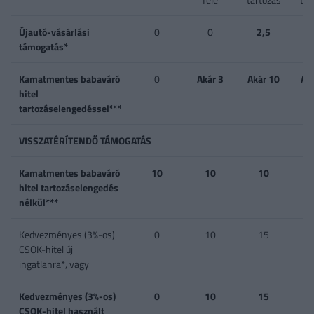
Újautó-vásárlási
0
0
2,5
támogatás*
Kamatmentes babaváró
0
Akár 3
Akár 10
Ak
hitel
tartozáselengedéssel***
VISSZATÉRÍTENDŐ TÁMOGATÁS
Kamatmentes babaváró
10
10
10
hitel tartozáselengedés
nélkül***
Kedvezményes (3%-os)
0
10
15
CSOK-hitel új
ingatlanra*, vagy
Kedvezményes (3%-os)
0
10
15
CSOK-hitel használt