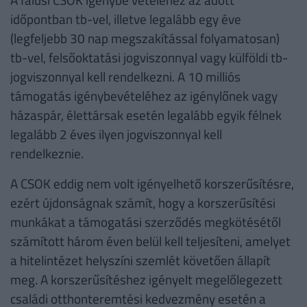
időpontban tb-vel, illetve legalább egy éve
(legfeljebb 30 nap megszakítással folyamatosan)
tb-vel, felsőoktatási jogviszonnyal vagy külföldi tb-
jogviszonnyal kell rendelkezni. A 10 milliós
támogatás igénybevételéhez az igénylőnek vagy
házaspár, élettársak esetén legalább egyik félnek
legalább 2 éves ilyen jogviszonnyal kell
rendelkeznie.
A CSOK eddig nem volt igényelhető korszerűsítésre,
ezért újdonságnak számít, hogy a korszerűsítési
munkákat a támogatási szerződés megkötésétől
számított három éven belül kell teljesíteni, amelyet
a hitelintézet helyszíni szemlét követően állapít
meg. A korszerűsítéshez igényelt megelőlegezett
családi otthonteremtési kedvezmény esetén a