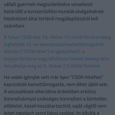
vállalt gyermek megszületésére vonatkozó
határidőt a korszerűsítési munkák elvégzésének
hitelintézet által történő megállapításától kell
számítani.
A falusi CSOK-hoz 10, illetve 15 millió forint erejéig
legfeljebb 3%-os kamatozású kamattámogatott
kölcsön ("CSOK-hitel") is igényelhető, a
korszerűsítésre vagy bővítésre felvett összeg nem
haladhatja meg az 5, illetve 7,5 millió forintot.
Ha valaki igénybe vett már ilyen "CSOK-hitelhez"
kapcsolódó kamattámogatás, nem élhet újból vele.
A visszaélések elkerülése érdekében erkölcsi
bizonyítvánnyal szükséges bizonyítani a büntetlen
előéletet, közeli hozzátartozótól, saját cégtől nem
lehet ingatlant venni falusi csokkal, és bővítik a