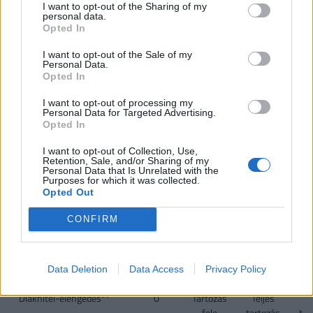
I want to opt-out of the Sharing of my
personal data.
VISSZA NEM TÉRÍTENDŐ TÁMOGATÁS
Opted In
CSOK új építésű
0,6
2,6
10
I want to opt-out of the Sale of my
Personal Data.
ingatlanra*, vagy
Opted In
CSOK használt ingatlan
0,6
1,43
2,2
2
I want to opt-out of processing my
vásárlására (nem
Personal Data for Targeted Advertising.
Opted In
kistelepülés)*, vagy
I want to opt-out of Collection, Use,
CSOK használt ingatlan
0,6
2,6
10
Retention, Sale, and/or Sharing of my
Personal Data that Is Unrelated with the
vásárlására, bővítésére
Purposes for which it was collected.
és/vagy
Opted Out
korszerűsítésére
(kistelepülés)*
CONFIRM
Jelzáloghitel-
0
1
4
1 
elengedés**
4
Data Deletion
Data Access
Privacy Policy
Diákhitel-elengedés**
0
Tartozás
Teljes
Te
fele
tartozás
tar