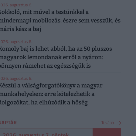
026. augusztus 6.
Sokkoló, mit művel a testünkkel a
mindennapi mobilozás: észre sem vesszük, és
máris kész a baj
026. augusztus 6.
Komoly baj is lehet abból, ha az 50 pluszos
magyarok lemondanak erről a nyáron:
könnyen rámehet az egészségük is
026. augusztus 6.
Készül a válságforgatókönyv a magyar
munkahelyeken: erre kötelezhetik a
dolgozókat, ha elhúzódik a hőség
NAPTÁR
Tovább
2026. augusztus 7. péntek