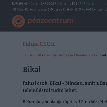
EUR
365.45
0.04
CHF
390.37
0.03
USD
317.17
0.2
20
 TE
5-2
Paksi FC
|
Ferencváros
0-0
Vasas FC
|
Győri ETO FC
4-0
Nyíregyháza
|
Új
Falusi CSOK
Falusi CSOK
/
Baranya vármegye
/
Komlói járás
/ Bikal
Bikal
Falusi csok: Bikal - Minden, amit a B
településről tudni lehet.
A Kormány honlapján április 12-én közzétett 