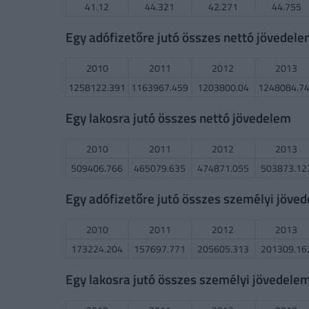
41.12
44.321
42.271
44.755
Egy adófizetőre jutó összes nettó jövedel
2010
2011
2012
2013
1258122.391
1163967.459
1203800.04
1248084.7
Egy lakosra jutó összes nettó jövedelem
2010
2011
2012
2013
509406.766
465079.635
474871.055
503873.12
Egy adófizetőre jutó összes személyi jöve
2010
2011
2012
2013
173224.204
157697.771
205605.313
201309.16
Egy lakosra jutó összes személyi jövedele