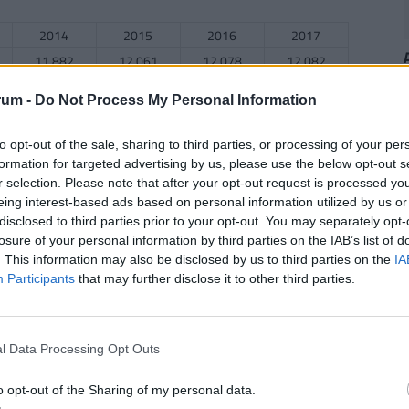
2014
2015
2016
2017
11.882
12.061
12.078
12.082
rum -
Do Not Process My Personal Information
2014
2015
2016
2017
to opt-out of the sale, sharing to third parties, or processing of your per
formation for targeted advertising by us, please use the below opt-out s
26.262
27.221
28.005
28.501
r selection. Please note that after your opt-out request is processed y
eing interest-based ads based on personal information utilized by us or
disclosed to third parties prior to your opt-out. You may separately opt-
losure of your personal information by third parties on the IAB’s list of
2014
2015
2016
2017
. This information may also be disclosed by us to third parties on the
IA
43.103
42.876
46.882
n.a.
Participants
that may further disclose it to other third parties.
n
l Data Processing Opt Outs
2014
2015
2016
2017
42.019
38.98
40.793
n.a.
o opt-out of the Sharing of my personal data.