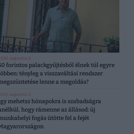
026. augusztus 6.
50 forintos palackgyűjtésből élnek túl egyre
többen: tényleg a visszaváltási rendszer
megszüntetése lenne a megoldás?
026. augusztus 5.
Így mehetsz hónapokra is szabadságra
anélkül, hogy rámenne az állásod: új
munkahelyi fogás ütötte fel a fejét
Magyarországon