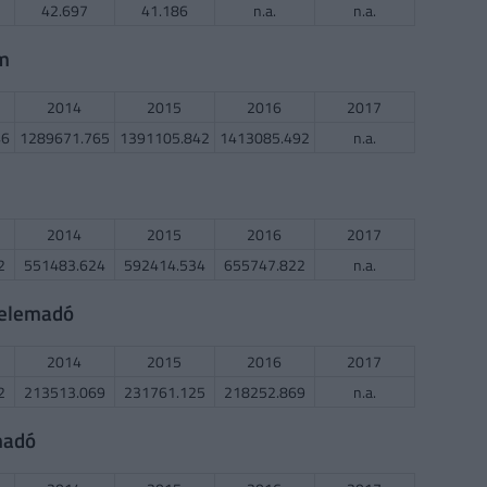
42.697
41.186
n.a.
n.a.
em
2014
2015
2016
2017
46
1289671.765
1391105.842
1413085.492
n.a.
2014
2015
2016
2017
2
551483.624
592414.534
655747.822
n.a.
delemadó
2014
2015
2016
2017
2
213513.069
231761.125
218252.869
n.a.
madó