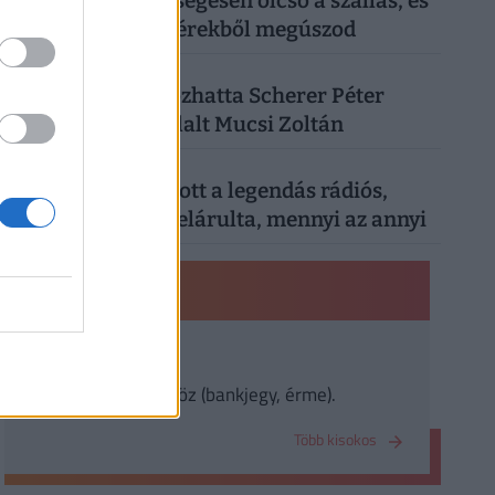
vízpartra: nevetségesen olcsó a szállás, és
a vacsorát is fillérekből megúszod
4
SZÓRAKOZÁS
| 3 hónapja
Kiderült, mi okozhatta Scherer Péter
halálát: megszólalt Mucsi Zoltán
5
SZÓRAKOZÁS
| 1 hónapja
Nyugdíjáról vallott a legendás rádiós,
Bochkor Gábor: elárulta, mennyi az annyi
PÉNZÜGYI KISOKOS
Valuta
külföldi fizetőeszköz (bankjegy, érme).
Több kisokos