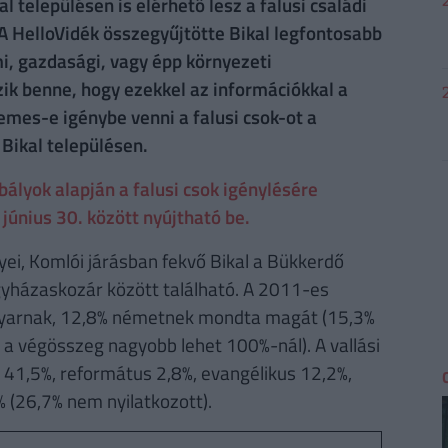
 településen is elérhető lesz a falusi családi
A HelloVidék összegyűjtötte Bikal legfontosabb
mi, gazdasági, vagy épp környezeti
ízik benne, hogy ezekkel az információkkal a
mes-e igénybe venni a falusi csok-ot a
Bikal településen.
lyok alapján a falusi csok igénylésére
június 30. között nyújtható be.
ei, Komlói járásban fekvő Bikal a Bükkerdő
gyházaskozár között található. A 2011-es
gyarnak, 12,8% németnek mondta magát (15,3%
t a végösszeg nagyobb lehet 100%-nál). A vallási
 41,5%, református 2,8%, evangélikus 12,2%,
% (26,7% nem nyilatkozott).