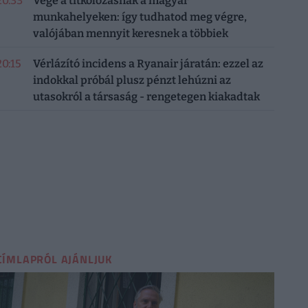
20:33
Vége a titkolózásnak a magyar
munkahelyeken: így tudhatod meg végre,
valójában mennyit keresnek a többiek
20:15
Vérlázító incidens a Ryanair járatán: ezzel az
indokkal próbál plusz pénzt lehúzni az
utasokról a társaság - rengetegen kiakadtak
CÍMLAPRÓL AJÁNLJUK