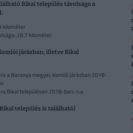
álható Bikal település távolsága a
2
l:
9 kilométer
olsága: 28.7 kilométer
2
omlói járásban; illetve Bikal
ra a Baranya megyei, Komlói járásban 2018-
2
er
ra Bikal településen 2018-ban:
n.a.
ikal település is található)