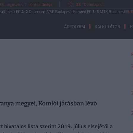
26. augusztus 7. péntek
Ibolya
28 °C
Budapest
pest FC
4-2
Debreceni VSC
|
Budapest Honvéd FC
3-3
MTK Budapest
UEFA E
ÁRFOLYAM
KALKULÁTOR
H
aranya megyei, Komlói járásban lévő
hivatalos lista szerint 2019. július elsejétől a