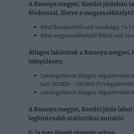
A Baranya megyei, Komlói járásban tal
fővárostól, illetve a megyeszékhelytő
Bikal Budapesttől való távolsága: 141.
Bikal megyeszékhelytől (Pécs) való táv
Átlagos lakásárak a Baranya megyei, K
településen:
Lakóingatlanok átlagos négyzetméterá
ban: 50.000 - 100.000 Ft/négyzetmét
Lakóingatlanok átlagos négyzetméterá
A Baranya megyei, Komlói járás (ahol B
legfontosabb statisztikai mutatói:
0-14 éves állandó népesség aránya