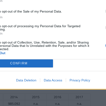
In
o opt-out of the Sale of my Personal Data.
2014
2015
2016
2017
In
183.167
193.727
187.818
167.083
to opt-out of processing my Personal Data for Targeted
 évesek száma
ing.
In
2014
2015
2016
2017
o opt-out of Collection, Use, Retention, Sale, and/or Sharing
ersonal Data that Is Unrelated with the Purposes for which it
10.235
11.221
11.5
n.a.
lected.
Out
CONFIRM
2014
2015
2016
2017
1461.286
1443.857
1422.857
1480.9
Data Deletion
Data Access
Privacy Policy
ek száma (gyógyszertárak nélkül)
2014
2015
2016
2017
985.092
n.a.
n.a.
n.a.