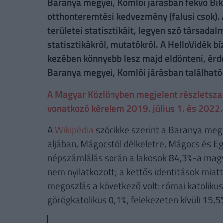
Baranya megyei, Komlói járásban fekvő Bikal
otthonteremtési kedvezmény (falusi csok). 
területei statisztikáit, legyen szó társadal
statisztikákról, mutatókról. A HelloVidék b
kezében könnyebb lesz majd eldönteni, érde
Baranya megyei, Komlói járásban található 
A Magyar Közlönyben megjelent részletszabá
vonatkozó kérelem 2019. július 1. és 2022. 
A
Wikipédia
szócikke szerint a Baranya megy
aljában, Mágocstól délkeletre, Mágocs és E
népszámlálás során a lakosok 84,3%-a ma
nem nyilatkozott; a kettős identitások miat
megoszlás a következő volt: római katolikus
görögkatolikus 0,1%, felekezeten kívüli 15,5