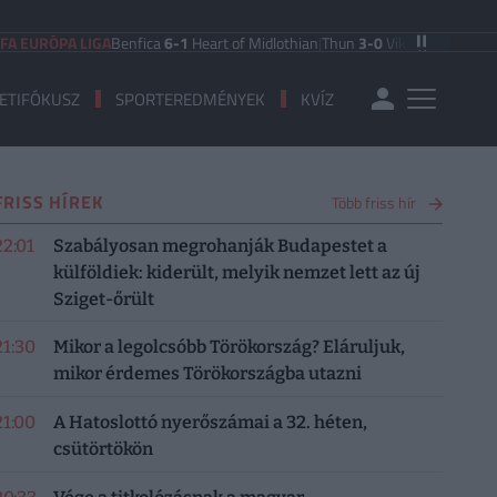
URÓPA LIGA
Benfica
6-1
Heart of Midlothian
|
Thun
3-0
Vikingur Reykjavik
|
PAO
ETIFÓKUSZ
SPORTEREDMÉNYEK
KVÍZ
FRISS HÍREK
Több friss hír
22:01
Szabályosan megrohanják Budapestet a
külföldiek: kiderült, melyik nemzet lett az új
Sziget-őrült
21:30
Mikor a legolcsóbb Törökország? Eláruljuk,
mikor érdemes Törökországba utazni
21:00
A Hatoslottó nyerőszámai a 32. héten,
csütörtökön