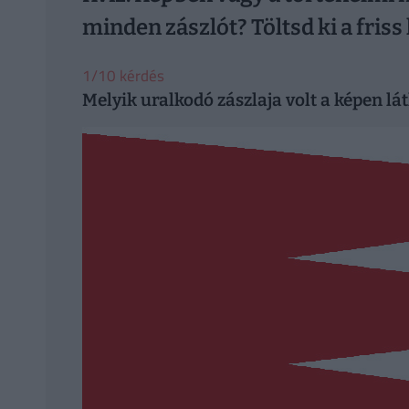
minden zászlót? Töltsd ki a friss
1/10 kérdés
Melyik uralkodó zászlaja volt a képen lá