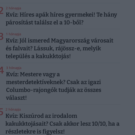
2
2 hónapja
Kvíz: Híres apák híres gyermekei! Te hány
párosítást találsz el a 10-ből?
3
1 hónapja
Kvíz: Jól ismered Magyarország városait
és falvait? Lássuk, rájössz-e, melyik
település a kakukktojás!
4
3 hónapja
Kvíz: Mestere vagy a
mesterdetektíveknek? Csak az igazi
Columbo-rajongók tudják az összes
választ!
5
2 hónapja
Kvíz: Kiszúrod az irodalom
kakukktojásait? Csak akkor lesz 10/10, ha a
részletekre is figyelsz!