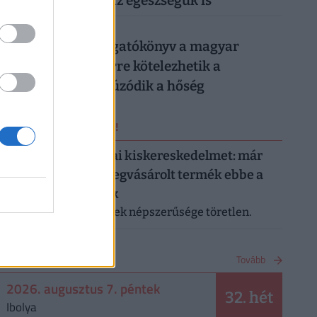
könnyen rámehet az egészségük is
026. augusztus 6.
Készül a válságforgatókönyv a magyar
munkahelyeken: erre kötelezhetik a
dolgozókat, ha elhúzódik a hőség
ERRŐL NE MARADJ LE!
Letarolták az európai kiskereskedelmet: már
minden második megvásárolt termék ebbe a
kategóriába tartozik
A saját márkás termékek népszerűsége töretlen.
NAPTÁR
Tovább
2026. augusztus 7. péntek
32. hét
Ibolya