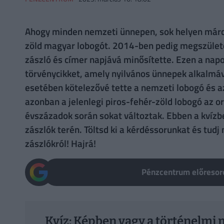
Ahogy minden nemzeti ünnepen, sok helyen márciu
zöld magyar lobogót. 2014-ben pedig megszülete
zászló és címer napjává minősítette. Ezen a nap
törvénycikket, amely nyilvános ünnepek alkalmá
esetében kötelezővé tette a nemzeti lobogó és a
azonban a jelenlegi piros-fehér-zöld lobogó az o
évszázadok során sokat változtak. Ebben a kvízb
zászlók terén. Töltsd ki a kérdéssorunkat és tud
zászlókról! Hajrá!
Pénzcentrum előresoro
Kvíz: Képben vagy a történelmi