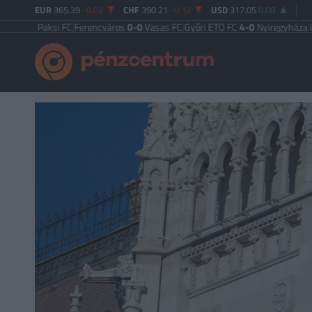
EUR
365.39
-0.02
CHF
390.21
-0.12
USD
317.05
0.08
2
Paksi FC
|
Ferencváros
0-0
Vasas FC
|
Győri ETO FC
4-0
Nyíregyháza
|
Újpest F