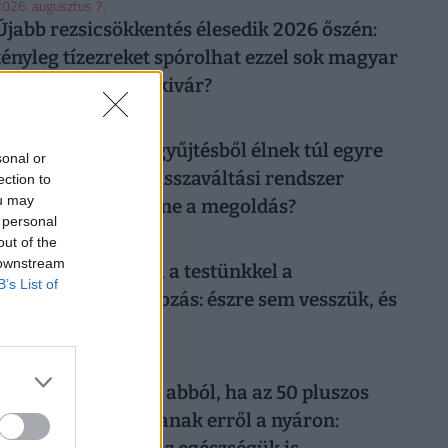
026. augusztus 7.
Újabb rezsicsökkentés élesedik 2026 őszén:
tényleg tízezreket spórolhat ezzel sok magyar
háztulaj, aki most kivár?
026. augusztus 6.
50 forintos palackgyűjtésből élnek túl egyre
sonal or
többen: tényleg a visszaváltási rendszer
ection to
ou may
megszüntetése lenne a megoldás?
 personal
out of the
026. augusztus 6.
 downstream
Sokkoló, mit művel a testünkkel a
B’s List of
mindennapi mobilozás: észre sem vesszük, és
máris kész a baj
026. augusztus 6.
Komoly baj is lehet abból, ha az 50 pluszos
magyarok lemondanak erről a nyáron: