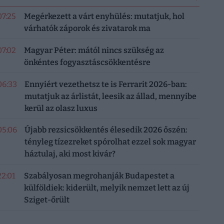
07:25
Megérkezett a várt enyhülés: mutatjuk, hol
várhatók záporok és zivatarok ma
07:02
Magyar Péter: mától nincs szükség az
önkéntes fogyasztáscsökkentésre
06:33
Ennyiért vezethetsz te is Ferrarit 2026-ban:
mutatjuk az árlistát, leesik az állad, mennyibe
kerül az olasz luxus
05:06
Újabb rezsicsökkentés élesedik 2026 őszén:
tényleg tízezreket spórolhat ezzel sok magyar
háztulaj, aki most kivár?
22:01
Szabályosan megrohanják Budapestet a
külföldiek: kiderült, melyik nemzet lett az új
Sziget-őrült