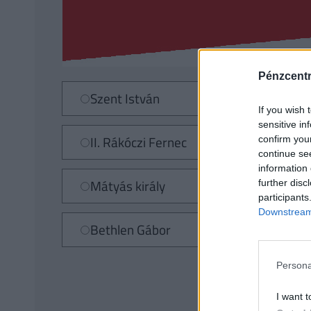
Pénzcent
Szent István
If you wish 
sensitive in
II. Rákóczi Fernec
confirm you
continue se
information 
Mátyás király
further disc
participants
Downstream 
Bethlen Gábor
Persona
I want t