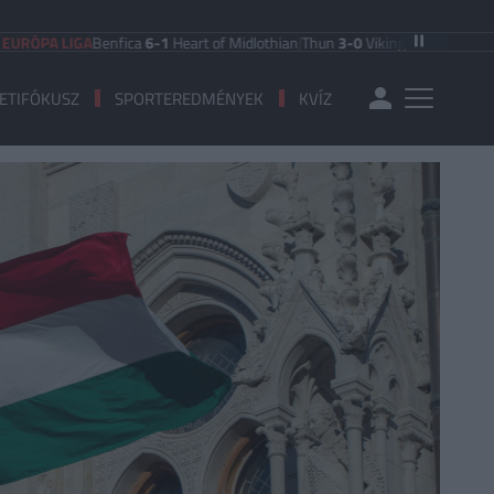
 LIGA
Benfica
6-1
Heart of Midlothian
|
Thun
3-0
Vikingur Reykjavik
|
PAOK Sal
ETIFÓKUSZ
SPORTEREDMÉNYEK
KVÍZ