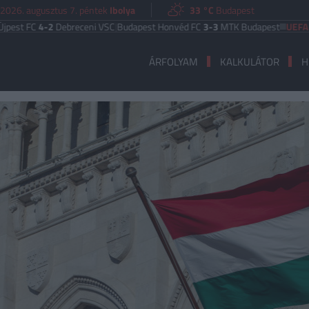
2026. augusztus 7. péntek
Ibolya
33 °C
Budapest
C
4-2
Debreceni VSC
|
Budapest Honvéd FC
3-3
MTK Budapest
UEFA EURÓPA
ÁRFOLYAM
KALKULÁTOR
H