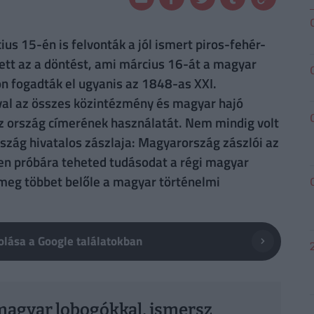
s 15-én is felvonták a jól ismert piros-fehér-
tt az a döntést, ami március 16-át a magyar
on fogadták el ugyanis az 1848-as XXI.
val az összes közintézmény és magyar hajó
z ország címerének használatát. Nem mindig volt
rszág hivatalos zászlaja: Magyarország zászlói az
en próbára teheted tudásodat a régi magyar
j meg többet belőle a magyar történelmi
lása a Google találatokban
 magyar lobogókkal, ismersz