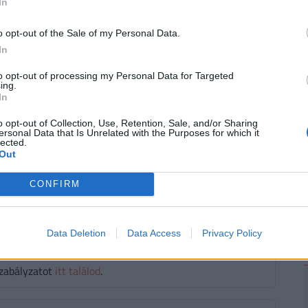
In
Nemzetijelkepek.hu, Wikipédia és Getty Images
2
o opt-out of the Sale of my Personal Data.
In
ek, időrendben ITT!
oogle Hírek-ben is!
to opt-out of processing my Personal Data for Targeted
ing.
In
o opt-out of Collection, Use, Retention, Sale, and/or Sharing
ep
#magyar
#ország
#történelem
ersonal Data that Is Unrelated with the Purposes for which it
lected.
Out
CONFIRM
Data Deletion
Data Access
Privacy Policy
áló szólhat hozzá.
Belépés itt!
zabályzatot
itt találod
.