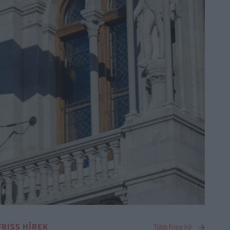
FRISS HÍREK
Több friss hír