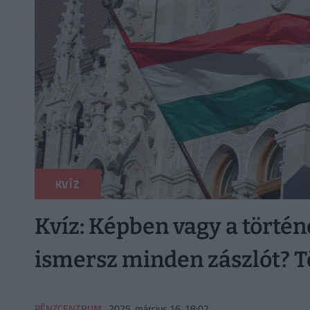
KVÍZ
Kvíz: Képben vagy a törté
ismersz minden zászlót? Töl
PÉNZCENTRUM
2025. március 16. 18:02