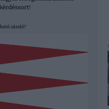
 kérdéssort!
tható zászló?