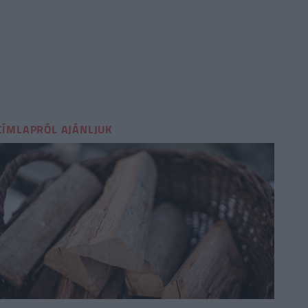
2/10 kérdés
Hányadik századtól használták az Árpád-házi uralk
CÍMLAPRÓL AJÁNLJUK
11
13
14
12