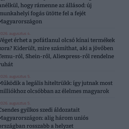
anélkül, hogy rámenne az állásod: új
munkahelyi fogás ütötte fel a fejét
Magyarországon
026. augusztus 4.
Véget érhet a pofátlanul olcsó kínai termékek
kora? Kiderült, mire számíthat, aki a jövőben
Temu-ról, Shein-ről, Aliexpress-ről rendelne
ruhát
026. augusztus 5.
Működik a legális hiteltrükk: így jutnak most
milliókhoz olcsóbban az élelmes magyarok
026. augusztus 5.
Csendes gyilkos szedi áldozatait
Magyarországon: alig három uniós
országban rosszabb a helyzet