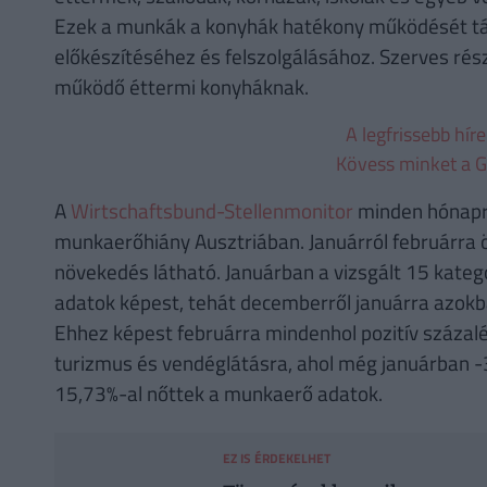
Ezek a munkák a konyhák hatékony működését tám
előkészítéséhez és felszolgálásához. Szerves rész
működő éttermi konyháknak.
A legfrissebb hír
Kövess minket a G
A
Wirtschaftsbund-Stellenmonitor
minden hónapra
munkaerőhiány Ausztriában. Januárról februárr
növekedés látható. Januárban a vizsgált 15 kateg
adatok képest, tehát decemberről januárra azok
Ehhez képest februárra mindenhol pozitív százalék
turizmus és vendéglátásra, ahol még januárban -
15,73%-al nőttek a munkaerő adatok.
EZ IS ÉRDEKELHET