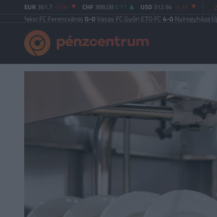
EUR
361.7
-0.04
CHF
388.08
0.17
USD
312.94
-0.14
2
Paksi FC
|
Ferencváros
0-0
Vasas FC
|
Győri ETO FC
4-0
Nyíregyháza
|
Újpest F