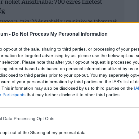
 nőket Ausztriába: 700 ezres fizetést
ég
szezonra, takarító és szobalány munkakörbe toboroznak
 hotelekben idénymunkára.
rum -
Do Not Process My Personal Information
to opt-out of the sale, sharing to third parties, or processing of your per
formation for targeted advertising by us, please use the below opt-out s
r selection. Please note that after your opt-out request is processed y
eing interest-based ads based on personal information utilized by us or
 vendéglátóhely bér ajánlatát nettóban és
disclosed to third parties prior to your opt-out. You may separately opt-
ntettük, hogy milyen szintű nyelvtudást
losure of your personal information by third parties on the IAB’s list of
. This information may also be disclosed by us to third parties on the
IA
t munkaadó.
Participants
that may further disclose it to other third parties.
l Data Processing Opt Outs
o opt-out of the Sharing of my personal data.