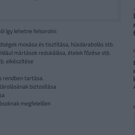
2
 így lehetne felsorolni:
ldségek mosása és tisztítása, húsdarabolás stb.
ldául mártások redukálása, ételek főzése stb.
tb. elkészítése
és rendben tartása.
tárolásának biztosítása
sa
tásoknak megfelelően