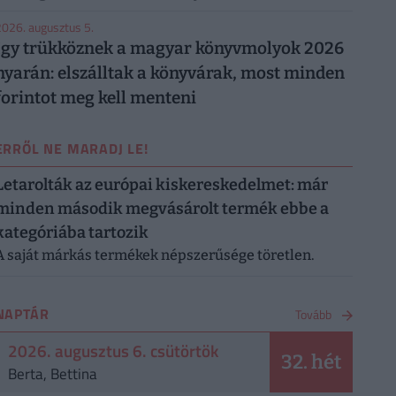
026. augusztus 5.
Így trükköznek a magyar könyvmolyok 2026
nyarán: elszálltak a könyvárak, most minden
forintot meg kell menteni
ERRŐL NE MARADJ LE!
Letarolták az európai kiskereskedelmet: már
minden második megvásárolt termék ebbe a
kategóriába tartozik
A saját márkás termékek népszerűsége töretlen.
NAPTÁR
Tovább
2026. augusztus 6. csütörtök
32. hét
Berta, Bettina