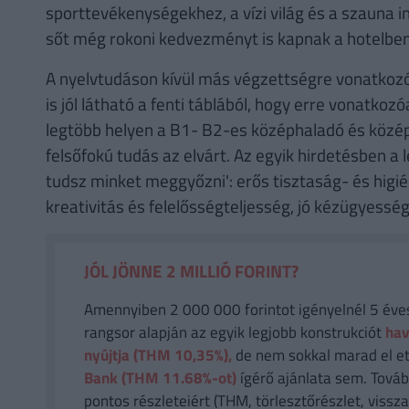
sporttevékenységekhez, a vízi világ és a szauna i
sőt még rokoni kedvezményt is kapnak a hotelben
A nyelvtudáson kívül más végzettségre vonatkozó
is jól látható a fenti táblából, hogy erre vonatk
legtöbb helyen a B1- B2-es középhaladó és középs
felsőfokú tudás az elvárt. Az egyik hirdetésben a 
tudsz minket meggyőzni': erős tisztaság- és hig
kreativitás és felelősségteljesség, jó kézügyessé
JÓL JÖNNE 2 MILLIÓ FORINT?
Amennyiben 2 000 000 forintot igényelnél 5 éves 
rangsor alapján az egyik legjobb konstrukciót
hav
nyújtja (THM 10,35%),
de nem sokkal marad el et
Bank (THM 11.68%-ot)
ígérő ajánlata sem. Tovább
pontos részleteiért (THM, törlesztőrészlet, vissza