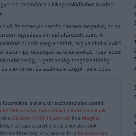
ngyenes használata a kikapcsolódáshoz is adott,
.
 elvárás semelyik esetén nincsen megadva, de az
ozóan sem egységes a meghatározott szint. A
2
zintnél húzzák meg a határt, míg valahol a kiváló
leírásban így összegzik az elvárásokat, hogy 'ezzel
iéniatudatosság, rugalmasság, megbízhatóság,
g és a jó német és szaknyelvi angol nyelvtudás.
2
futamidőre, akkor a törlesztőrészletek szerinti
2
i 42 386
forintos törlesztővel a Raiffeisen Bank
től a
CIB Bank (THM 11,29%-ot)
és a
MagNet
i bankok ajánlataiért, illetve a konstrukciók
fizetendő összeg, stb.) keresd fel a
Pénzcentrum