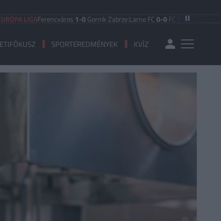
LIGA
Ferencváros
1-0
Gornik Zabrze
|
Larne FC
0-0
FC Iberia 1999
|
Shamrock 
ETIFÓKUSZ
SPORTEREDMÉNYEK
KVÍZ