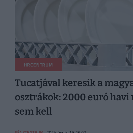
HRCENTRUM
Tucatjával keresik a magy
osztrákok: 2000 euró havi 
sem kell
PÉNZCENTRUM
2024. április 19. 16:02