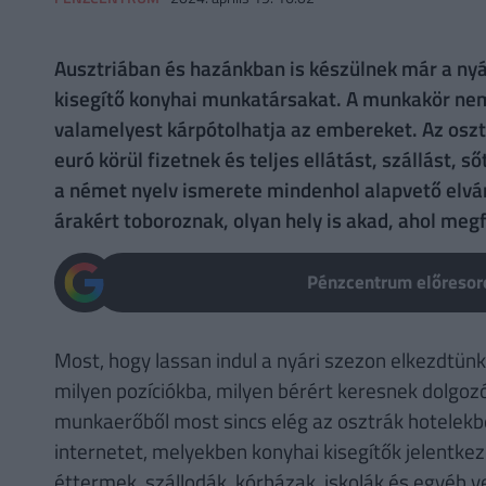
Ausztriában és hazánkban is készülnek már a nyá
kisegítő konyhai munkatársakat. A munkakör nem a
valamelyest kárpótolhatja az embereket. Az oszt
euró körül fizetnek és teljes ellátást, szállást,
a német nyelv ismerete mindenhol alapvető elvá
árakért toboroznak, olyan hely is akad, ahol megf
Pénzcentrum előresoro
Most, hogy lassan indul a nyári szezon elkezdtün
milyen pozíciókba, milyen bérért keresnek dolgoz
munkaerőből most sincs elég az osztrák hotelekbe
internetet, melyekben konyhai kisegítők jelentkez
éttermek, szállodák, kórházak, iskolák és egyéb 