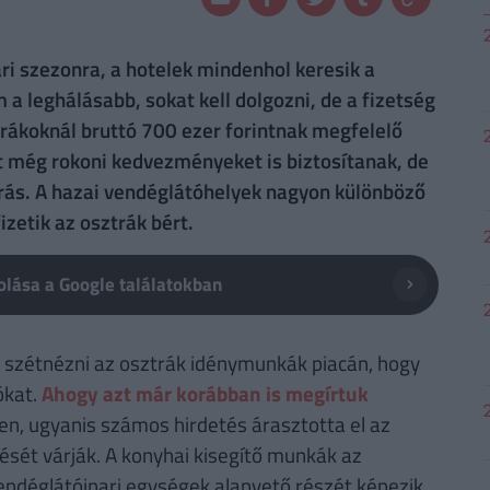
ri szezonra, a hotelek mindenhol keresik a
 leghálásabb, sokat kell dolgozni, de a fizetség
rákoknál bruttó 700 ezer forintnak megfelelő
 sőt még rokoni kedvezményeket is biztosítanak, de
rás. A hazai vendéglátóhelyek nagyon különböző
izetik az osztrák bért.
lása a Google találatokban
k szétnézni az osztrák idénymunkák piacán, hogy
ókat.
Ahogy azt már korábban is megírtuk
n, ugyanis számos hirdetés árasztotta el az
ését várják. A konyhai kisegítő munkák az
vendéglátóipari egységek alapvető részét képezik.