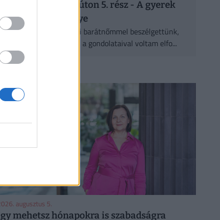
Halál felé vezető úton 5. rész - A gyerek
kicsi, de nem hülye
Pár nappal ezelőtt Gabi barátnőmmel beszélgettünk,
éppen ennek a cikknek a gondolataival voltam elfo...
CÍMLAPRÓL AJÁNLJUK
026. augusztus 5.
Így mehetsz hónapokra is szabadságra