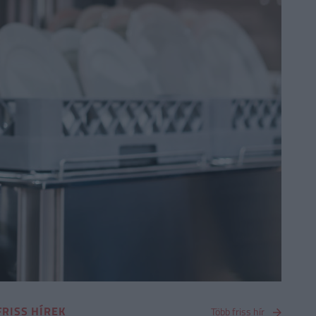
FRISS HÍREK
Több friss hír