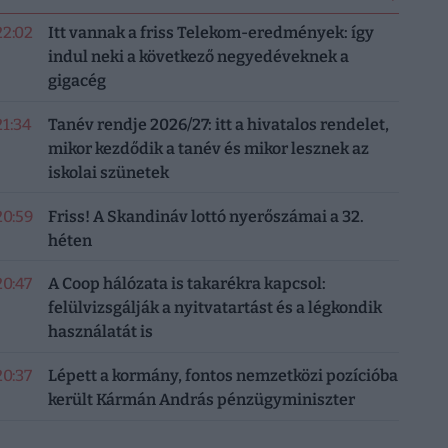
22:02
Itt vannak a friss Telekom-eredmények: így
indul neki a következő negyedéveknek a
gigacég
21:34
Tanév rendje 2026/27: itt a hivatalos rendelet,
mikor kezdődik a tanév és mikor lesznek az
iskolai szünetek
20:59
Friss! A Skandináv lottó nyerőszámai a 32.
héten
20:47
A Coop hálózata is takarékra kapcsol:
felülvizsgálják a nyitvatartást és a légkondik
használatát is
20:37
Lépett a kormány, fontos nemzetközi pozícióba
került Kármán András pénzügyminiszter