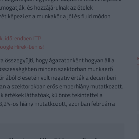
ogatják, és hozzájárulnak az ételek
ét képezi ez a munkakör a jól és fluid módon
ek, időrendben ITT!
oogle Hírek-ben is!
 összegyűjti, hogy ágazatonként hogyan áll a
a összességében minden szektorban munkaerő
óriából 8 esetén volt negatív érték a decemberi
ban a szektorokban erős emberhiány mutatkozott.
 értékek láthatóak, különös tekintettel a
3,2%-os hiány mutatkozott, azonban februárra