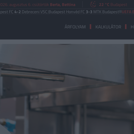
026. augusztus 6. csütörtök
Berta, Bettina
22 °C
Budapest
C
4-2
Debreceni VSC
|
Budapest Honvéd FC
3-3
MTK Budapest
UEFA EURÓPA 
ÁRFOLYAM
KALKULÁTOR
H