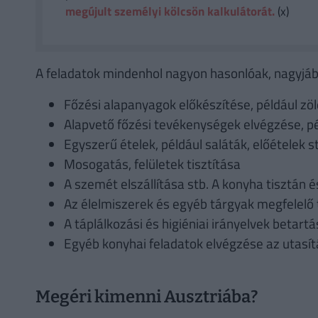
megújult személyi kölcsön kalkulátorát.
(x)
A feladatok mindenhol nagyon hasonlóak, nagyjából
Főzési alapanyagok előkészítése, például zö
Alapvető főzési tevékenységek elvégzése, pé
Egyszerű ételek, például saláták, előételek s
Mosogatás, felületek tisztítása
A szemét elszállítása stb. A konyha tisztán 
Az élelmiszerek és egyéb tárgyak megfelelő 
A táplálkozási és higiéniai irányelvek betartá
Egyéb konyhai feladatok elvégzése az utasí
Megéri kimenni Ausztriába?