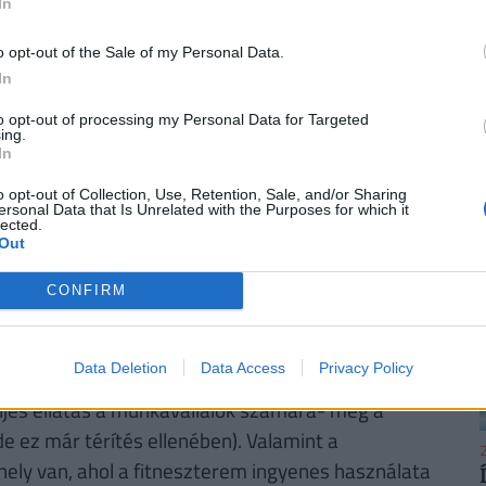
In
lójában mit jelentenek, tehát magyar
o opt-out of the Sale of my Personal Data.
ruttó kb. 780 ezer forint. A levezetésünk során az
In
uttó és nettó összegek átlagával számoltunk.
to opt-out of processing my Personal Data for Targeted
ltási tényező (GDP) és a piaci árfolyam
ing.
In
zág esetén. Így egy rövid számolást követően
jából bruttó 880 ezer forintnak megfelelő eurót,
o opt-out of Collection, Use, Retention, Sale, and/or Sharing
ersonal Data that Is Unrelated with the Purposes for which it
a kb. bruttó 506 ezer forintot.
lected.
Out
t, közel 400 ezer forintnak
CONFIRM
Data Deletion
Data Access
Privacy Policy
ytől mindössze 1 perc sétára található dolgozói
teljes ellátás a munkavállalók számára- még a
e ez már térítés ellenében). Valamint a
2
ely van, ahol a fitneszterem ingyenes használata