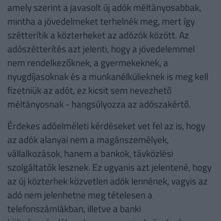
amely szerint a javasolt új adók méltányosabbak,
mintha a jövedelmeket terhelnék meg, mert így
szétterítik a közterheket az adózók között. Az
adószétterítés azt jelenti, hogy a jövedelemmel
nem rendelkezőknek, a gyermekeknek, a
nyugdíjasoknak és a munkanélkülieknek is meg kell
fizetniük az adót, ez kicsit sem nevezhető
méltányosnak - hangsúlyozza az adószakértő.
Érdekes adóelméleti kérdéseket vet fel az is, hogy
az adók alanyai nem a magánszemélyek,
vállalkozások, hanem a bankok, távközlési
szolgáltatók lesznek. Ez ugyanis azt jelentené, hogy
az új közterhek közvetlen adók lennének, vagyis az
adó nem jelenhetne meg tételesen a
telefonszámlákban, illetve a banki