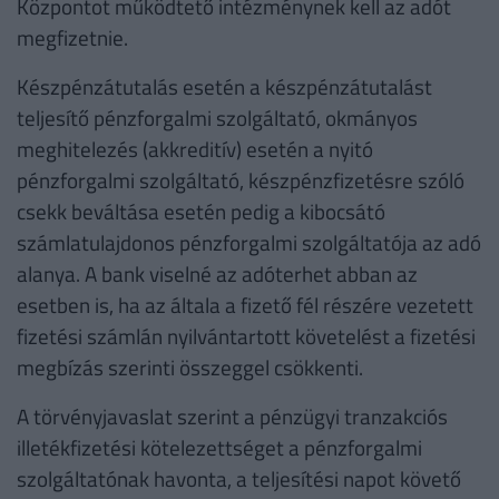
Központot működtető intézménynek kell az adót
megfizetnie.
Készpénzátutalás esetén a készpénzátutalást
teljesítő pénzforgalmi szolgáltató, okmányos
meghitelezés (akkreditív) esetén a nyitó
pénzforgalmi szolgáltató, készpénzfizetésre szóló
csekk beváltása esetén pedig a kibocsátó
számlatulajdonos pénzforgalmi szolgáltatója az adó
alanya. A bank viselné az adóterhet abban az
esetben is, ha az általa a fizető fél részére vezetett
fizetési számlán nyilvántartott követelést a fizetési
megbízás szerinti összeggel csökkenti.
A törvényjavaslat szerint a pénzügyi tranzakciós
illetékfizetési kötelezettséget a pénzforgalmi
szolgáltatónak havonta, a teljesítési napot követő