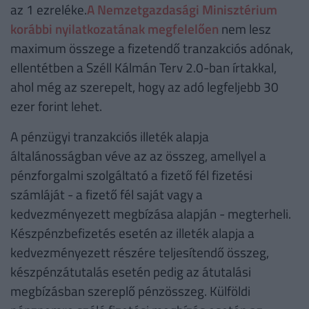
az 1 ezreléke.
A Nemzetgazdasági Minisztérium
korábbi nyilatkozatának megfelelően
nem lesz
maximum összege a fizetendő tranzakciós adónak,
ellentétben a Széll Kálmán Terv 2.0-ban írtakkal,
ahol még az szerepelt, hogy az adó legfeljebb 30
ezer forint lehet.
A pénzügyi tranzakciós illeték alapja
általánosságban véve az az összeg, amellyel a
pénzforgalmi szolgáltató a fizető fél fizetési
számláját - a fizető fél saját vagy a
kedvezményezett megbízása alapján - megterheli.
Készpénzbefizetés esetén az illeték alapja a
kedvezményezett részére teljesítendő összeg,
készpénzátutalás esetén pedig az átutalási
megbízásban szereplő pénzösszeg. Külföldi