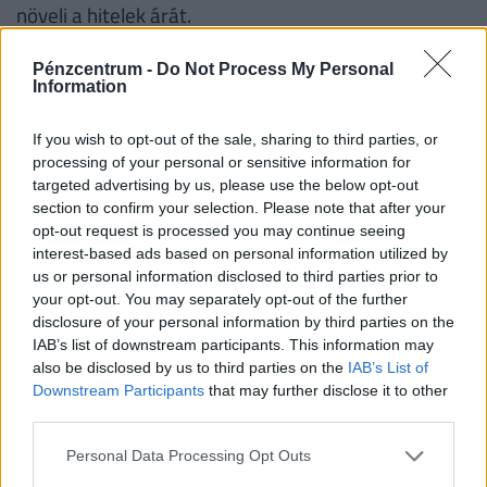
növeli a hitelek árát.
Jön a biztosítási adó is
Pénzcentrum -
Do Not Process My Personal
Information
Adóval terhelné meg a kormány 2013. január 1-től
a biztosítási szolgáltatásokat is. Az adó alapja a
If you wish to opt-out of the sale, sharing to third parties, or
processing of your personal or sensitive information for
biztosítási díj. Mértéke a kötelező gépjármű-
targeted advertising by us, please use the below opt-out
felelősségbiztosítási szolgáltatás nyújtása esetén
section to confirm your selection. Please note that after your
30, casco biztosítás esetén 15, a vagyon- és
opt-out request is processed you may continue seeing
interest-based ads based on personal information utilized by
balesetbiztosításokra pedig 10 százalék lenne. Az
us or personal information disclosed to third parties prior to
adót a biztosító társaságoknak kellene bevallaniuk
your opt-out. You may separately opt-out of the further
és megfizetniük a biztosítási díj, díjrészlet
disclosure of your personal information by third parties on the
IAB’s list of downstream participants. This information may
elszámolása hónapját követ hónap 20. napjáig. Ez a
also be disclosed by us to third parties on the
IAB’s List of
javaslat akár bevallási káoszhoz is vezethet, lévén,
Downstream Participants
that may further disclose it to other
hogy a biztosításoknál havi, negyedéves és éves
third parties.
díjfizetés is lehetséges.
Personal Data Processing Opt Outs