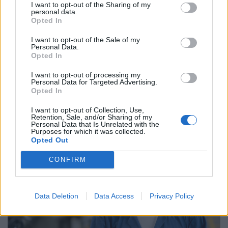
A biztosítási adó három közterhet vált ki:a baleseti
I want to opt-out of the Sharing of my
personal data.
adót, a biztosítókat terhelő pénzügyi intézmények
Opted In
különadóját és a tűzvédelmi hozzájárulást. A 2012.
I want to opt-out of the Sale of my
december 31-ét követő időszakra már beszedett
Personal Data.
Opted In
baleseti adó az adóalanynak visszajár, a
visszafizetett adót a biztosító az állami
I want to opt-out of processing my
Personal Data for Targeted Advertising.
adóhatóságtól visszaigényelheti.
Opted In
I want to opt-out of Collection, Use,
Retention, Sale, and/or Sharing of my
Personal Data that Is Unrelated with the
Purposes for which it was collected.
Opted Out
CONFIRM
Data Deletion
Data Access
Privacy Policy