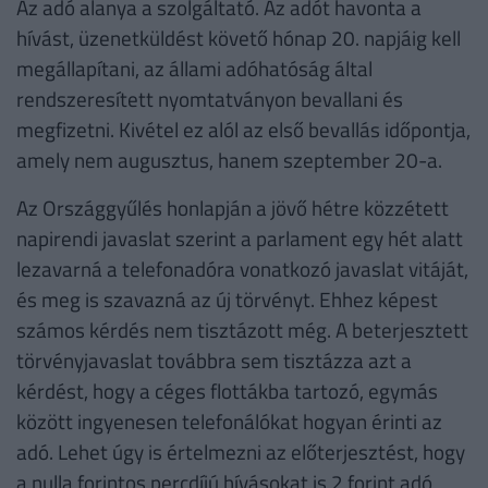
Az adó alanya a szolgáltató. Az adót havonta a
hívást, üzenetküldést követő hónap 20. napjáig kell
megállapítani, az állami adóhatóság által
rendszeresített nyomtatványon bevallani és
megfizetni. Kivétel ez alól az első bevallás időpontja,
amely nem augusztus, hanem szeptember 20-a.
Az Országgyűlés honlapján a jövő hétre közzétett
napirendi javaslat szerint a parlament egy hét alatt
lezavarná a telefonadóra vonatkozó javaslat vitáját,
és meg is szavazná az új törvényt. Ehhez képest
számos kérdés nem tisztázott még. A beterjesztett
törvényjavaslat továbbra sem tisztázza azt a
kérdést, hogy a céges flottákba tartozó, egymás
között ingyenesen telefonálókat hogyan érinti az
adó. Lehet úgy is értelmezni az előterjesztést, hogy
a nulla forintos percdíjú hívásokat is 2 forint adó