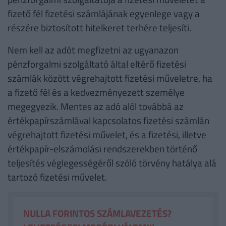
fizető fél fizetési számlájának egyenlege vagy a
részére biztosított hitelkeret terhére teljesíti.
Nem kell az adót megfizetni az ugyanazon
pénzforgalmi szolgáltató által eltérő fizetési
számlák között végrehajtott fizetési műveletre, ha
a fizető fél és a kedvezményezett személye
megegyezik. Mentes az adó alól továbbá az
értékpapírszámlával kapcsolatos fizetési számlán
végrehajtott fizetési művelet, és a fizetési, illetve
értékpapír-elszámolási rendszerekben történő
teljesítés véglegességéről szóló törvény hatálya alá
tartozó fizetési művelet.
NULLA FORINTOS SZÁMLAVEZETÉS?