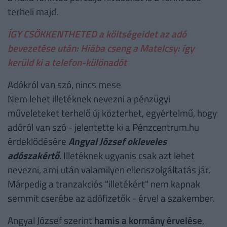
terheli majd.
ÍGY CSÖKKENTHETED a költségeidet az adó
bevezetése után: Hiába cseng a Matelcsy: így
kerüld ki a telefon-különadót
Adókról van szó, nincs mese
Nem lehet illetéknek nevezni a pénzügyi
műveleteket terhelő új közterhet, egyértelmű, hogy
adóról van szó - jelentette ki a Pénzcentrum.hu
érdeklődésére
Angyal József okleveles
adószakértő
. Illetéknek ugyanis csak azt lehet
nevezni, ami után valamilyen ellenszolgáltatás jár.
Márpedig a tranzakciós "illetékért" nem kapnak
semmit cserébe az adófizetők - érvel a szakember.
Angyal József szerint
hamis a kormány érvelése
,