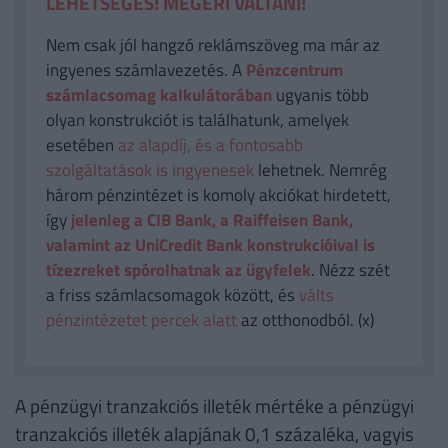
LEHETSÉGES! MEGÉRI VÁLTANI!
Nem csak jól hangzó reklámszöveg ma már az
ingyenes számlavezetés. A
Pénzcentrum
számlacsomag kalkulátorában
ugyanis több
olyan konstrukciót is találhatunk, amelyek
esetében
az alapdíj, és a fontosabb
szolgáltatások is ingyenesek
lehetnek. Nemrég
három pénzintézet is komoly akciókat hirdetett,
így
jelenleg a CIB Bank, a Raiffeisen Bank,
valamint az UniCredit Bank konstrukcióival is
tízezreket spórolhatnak az ügyfelek
. Nézz szét
a friss számlacsomagok között, és
válts
pénzintézetet percek alatt
az otthonodból. (x)
A pénzügyi tranzakciós illeték mértéke a pénzügyi
tranzakciós illeték alapjának 0,1 százaléka, vagyis