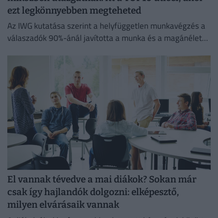
ezt legkönnyebben megteheted
Az IWG kutatása szerint a helyfüggetlen munkavégzés a
válaszadók 90%-ánál javította a munka és a magánélet
egyensúlyát, míg 80%-uk produktívabbnak érzi magát.
El vannak tévedve a mai diákok? Sokan már
csak így hajlandók dolgozni: elképesztő,
milyen elvárásaik vannak