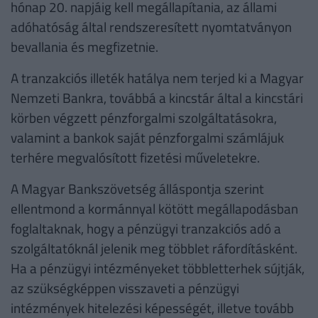
hónap 20. napjáig kell megállapítania, az állami
adóhatóság által rendszeresített nyomtatványon
bevallania és megfizetnie.
A tranzakciós illeték hatálya nem terjed ki a Magyar
Nemzeti Bankra, továbbá a kincstár által a kincstári
körben végzett pénzforgalmi szolgáltatásokra,
valamint a bankok saját pénzforgalmi számlájuk
terhére megvalósított fizetési műveletekre.
A Magyar Bankszövetség álláspontja szerint
ellentmond a kormánnyal kötött megállapodásban
foglaltaknak, hogy a pénzügyi tranzakciós adó a
szolgáltatóknál jelenik meg többlet ráfordításként.
Ha a pénzügyi intézményeket többletterhek sújtják,
az szükségképpen visszaveti a pénzügyi
intézmények hitelezési képességét, illetve tovább