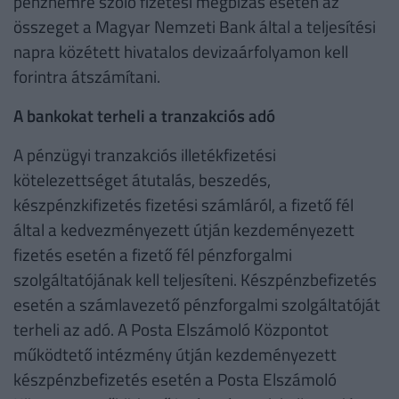
pénznemre szóló fizetési megbízás esetén az
összeget a Magyar Nemzeti Bank által a teljesítési
napra közétett hivatalos devizaárfolyamon kell
forintra átszámítani.
A bankokat terheli a tranzakciós adó
A pénzügyi tranzakciós illetékfizetési
kötelezettséget átutalás, beszedés,
készpénzkifizetés fizetési számláról, a fizető fél
által a kedvezményezett útján kezdeményezett
fizetés esetén a fizető fél pénzforgalmi
szolgáltatójának kell teljesíteni. Készpénzbefizetés
esetén a számlavezető pénzforgalmi szolgáltatóját
terheli az adó. A Posta Elszámoló Központot
működtető intézmény útján kezdeményezett
készpénzbefizetés esetén a Posta Elszámoló