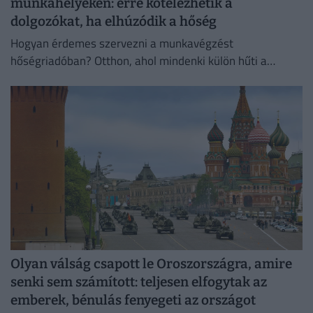
munkahelyeken: erre kötelezhetik a
dolgozókat, ha elhúzódik a hőség
Hogyan érdemes szervezni a munkavégzést
hőségriadóban? Otthon, ahol mindenki külön hűti a
lakását, vagy egy korszerű, energiahatékony
irodaházban, ahol a hűtés központilag működik.
Olyan válság csapott le Oroszországra, amire
senki sem számított: teljesen elfogytak az
emberek, bénulás fenyegeti az országot