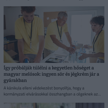
ezért aláírásgyűjtést indítottak a dolgozók egészségének
védelmében.
Így próbálják túlélni a kegyetlen hőséget a
magyar melósok: ingyen sör és jégkrém jár a
gyárakban
A kánikula elleni védekezést bonyolítja, hogy a
kormányzati elvárásokkal összhangban a cégeknek az
energiafogyasztásukat is mérsékelniük kell.