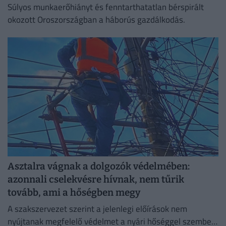
Súlyos munkaerőhiányt és fenntarthatatlan bérspirált
okozott Oroszországban a háborús gazdálkodás.
Asztalra vágnak a dolgozók védelmében:
azonnali cselekvésre hívnak, nem tűrik
tovább, ami a hőségben megy
A szakszervezet szerint a jelenlegi előírások nem
nyújtanak megfelelő védelmet a nyári hőséggel szemben,