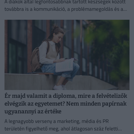
A diákok által legfontosabbnak tartott készségek között
továbbra is a kommunikáció, a problémamegoldás és a
kritikus gondolkodás vezet.
Ér majd valamit a diploma, mire a felvételizők
elvégzik az egyetemet? Nem minden papírnak
ugyanannyi az értéke
A legnagyobb verseny a marketing, média és PR
területén figyelhető meg, ahol átlagosan száz feletti