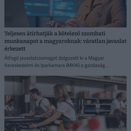
Teljesen átírhatják a kötelező szombati
munkanapot a magyaroknak: váratlan javaslat
érkezett
Átfogó javaslatcsomagot dolgozott ki a Magyar
Kereskedelmi és Iparkamara (MKIK) a gazdaság
működőképességének megőrzése és az energiaválság
kezelése érdekében.