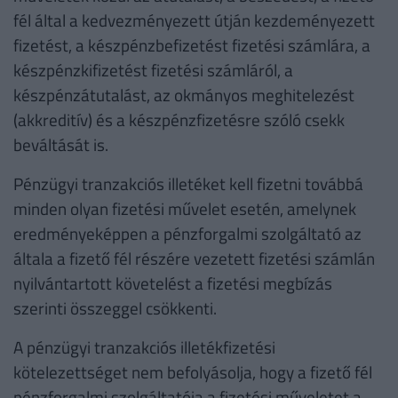
fél által a kedvezményezett útján kezdeményezett
fizetést, a készpénzbefizetést fizetési számlára, a
készpénzkifizetést fizetési számláról, a
készpénzátutalást, az okmányos meghitelezést
(akkreditív) és a készpénzfizetésre szóló csekk
beváltását is.
Pénzügyi tranzakciós illetéket kell fizetni továbbá
minden olyan fizetési művelet esetén, amelynek
eredményeképpen a pénzforgalmi szolgáltató az
általa a fizető fél részére vezetett fizetési számlán
nyilvántartott követelést a fizetési megbízás
szerinti összeggel csökkenti.
A pénzügyi tranzakciós illetékfizetési
kötelezettséget nem befolyásolja, hogy a fizető fél
pénzforgalmi szolgáltatója a fizetési műveletet a