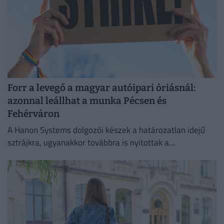
Forr a levegő a magyar autóipari óriásnál:
azonnal leállhat a munka Pécsen és
Fehérváron
A Hanon Systems dolgozói készek a határozatlan idejű
sztrájkra, ugyanakkor továbbra is nyitottak a
megállapodásra.