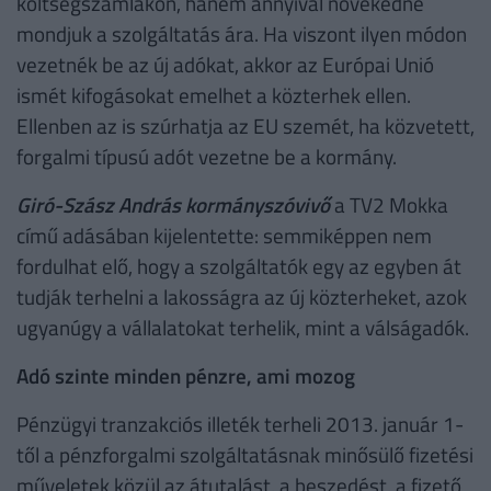
költségszámlákon, hanem annyival növekedne
mondjuk a szolgáltatás ára. Ha viszont ilyen módon
vezetnék be az új adókat, akkor az Európai Unió
ismét kifogásokat emelhet a közterhek ellen.
Ellenben az is szúrhatja az EU szemét, ha közvetett,
forgalmi típusú adót vezetne be a kormány.
Giró-Szász András kormányszóvivő
a TV2 Mokka
című adásában kijelentette: semmiképpen nem
fordulhat elő, hogy a szolgáltatók egy az egyben át
tudják terhelni a lakosságra az új közterheket, azok
ugyanúgy a vállalatokat terhelik, mint a válságadók.
Adó szinte minden pénzre, ami mozog
Pénzügyi tranzakciós illeték terheli 2013. január 1-
től a pénzforgalmi szolgáltatásnak minősülő fizetési
műveletek közül az átutalást, a beszedést, a fizető