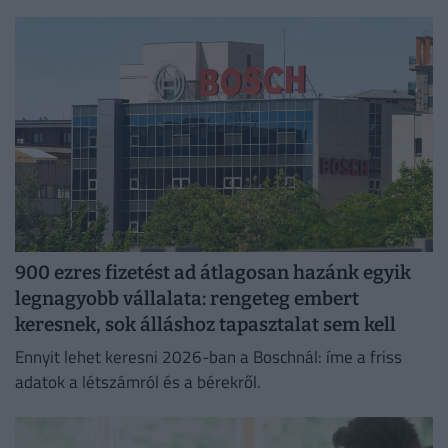
jelentkező juthat egy pályakezdő állásra.
900 ezres fizetést ad átlagosan hazánk egyik
legnagyobb vállalata: rengeteg embert
keresnek, sok álláshoz tapasztalat sem kell
Ennyit lehet keresni 2026-ban a Boschnál: íme a friss
adatok a létszámról és a bérekről.