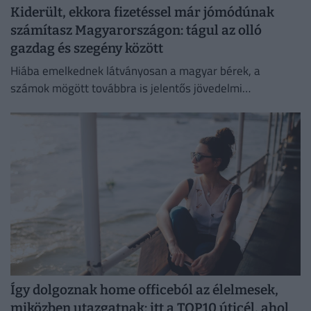
Kiderült, ekkora fizetéssel már jómódúnak
számítasz Magyarországon: tágul az olló
gazdag és szegény között
Hiába emelkednek látványosan a magyar bérek, a
számok mögött továbbra is jelentős jövedelmi
különbségek húzódnak meg.
Így dolgoznak home officeból az élelmesek,
miközben utazgatnak: itt a TOP10 úticél, ahol