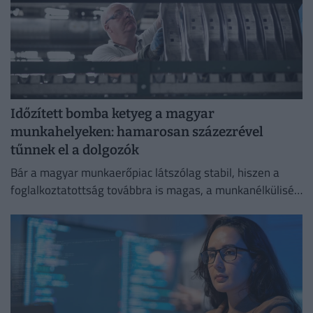
Időzített bomba ketyeg a magyar
munkahelyeken: hamarosan százezrével
tűnnek el a dolgozók
Bár a magyar munkaerőpiac látszólag stabil, hiszen a
foglalkoztatottság továbbra is magas, a munkanélküliség
pedig nem emelkedik drámai mértékben.