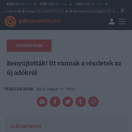
EUR
364.9
3.16
CHF
389.75
1.84
USD
316.72
3.64
s
0-0
Vasas FC
|
Győri ETO FC
4-0
Nyíregyháza
|
Újpest FC
4-2
Debreceni VSC
|
B
HRCENTRUM
Benyújtották! Itt vannak a részletek az
új adókról
PÉNZCENTRUM
2012. május 11. 19:01
ELŐZMÉNYEK