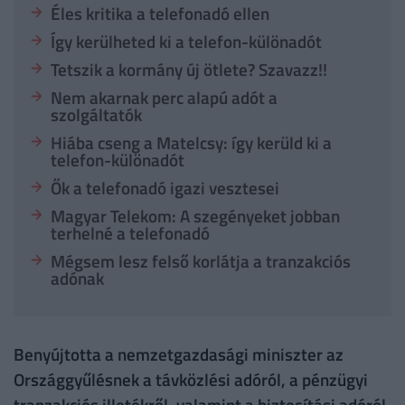
Éles kritika a telefonadó ellen
Így kerülheted ki a telefon-különadót
Tetszik a kormány új ötlete? Szavazz!!
Nem akarnak perc alapú adót a
szolgáltatók
Hiába cseng a Matelcsy: így kerüld ki a
telefon-különadót
Ők a telefonadó igazi vesztesei
Magyar Telekom: A szegényeket jobban
terhelné a telefonadó
Mégsem lesz felső korlátja a tranzakciós
adónak
Benyújtotta a nemzetgazdasági miniszter az
Országgyűlésnek a távközlési adóról, a pénzügyi
tranzakciós illetékről, valamint a biztosítási adóról