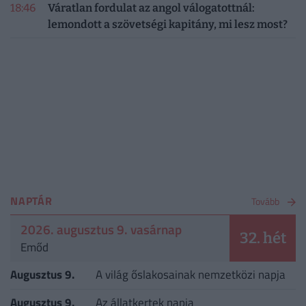
18:46
Váratlan fordulat az angol válogatottnál:
lemondott a szövetségi kapitány, mi lesz most?
NAPTÁR
Tovább
2026. augusztus 9. vasárnap
32. hét
Emőd
Augusztus 9.
A világ őslakosainak nemzetközi napja
Augusztus 9.
Az állatkertek napja