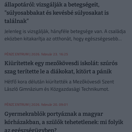
állapotáról: vizsgálják a betegségeit,
"súlyosabbakat és kevésbé súlyosakat is
találnak"
Jelenleg is vizsgálják, hányféle betegsége van. A családja
eközben kitakarítja az otthonát, hogy egészségesebb
körülmények között lábadozhasson majd.
PÉNZCENTRUM
| 2026. február 23. 16:25
Kiürítettek egy mezőkövesdi iskolát: szúrós
szag terítette le a diákokat, kitört a pánik
Hétfő kora délután kiürítették a Mezőkövesdi Szent
László Gimnázium és Közgazdasági Technikumot.
PÉNZCENTRUM
| 2026. február 20. 09:01
Gyermekrablók portyáznak a magyar
kórházakban, a szülők tehetetlenek: mi folyik
az egészségügyben?