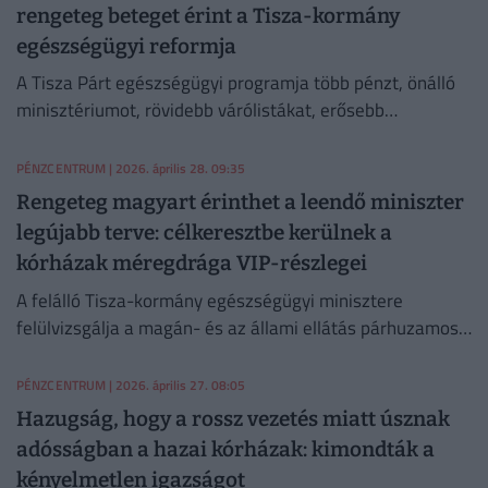
rengeteg beteget érint a Tisza-kormány
egészségügyi reformja
A Tisza Párt egészségügyi programja több pénzt, önálló
minisztériumot, rövidebb várólistákat, erősebb
alapellátást, szuperkórházakat és komolyabb prevenciót
ígér.
PÉNZCENTRUM
| 2026. április 28. 09:35
Rengeteg magyart érinthet a leendő miniszter
legújabb terve: célkeresztbe kerülnek a
kórházak méregdrága VIP-részlegei
A felálló Tisza-kormány egészségügyi minisztere
felülvizsgálja a magán- és az állami ellátás párhuzamos
működésének szabályozását.
PÉNZCENTRUM
| 2026. április 27. 08:05
Hazugság, hogy a rossz vezetés miatt úsznak
adósságban a hazai kórházak: kimondták a
kényelmetlen igazságot