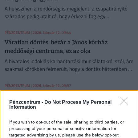
A helyszínen a rendőrség is megjelent, a csapatirányító
százados pedig utalt rá, hogy érkezni fog egy
gyámhatósági végzés.
PÉNZCENTRUM
| 2026. február 12. 09:44
Váratlan döntés: bezár a János kórház
meddőségi centruma, ez az oka
A hivatalos indoklás karbantartási munkálatokról szól, ám
szakmai körökben felmerült, hogy a döntés hátterében a
centrum romló eredményességi mutatói állhatnak.
PÉNZCENTRUM
| 2026. február 12. 09:37
Így hagyja cserben az állami egészségügy a
Pénzcentrum -
Do Not Process My Personal
legkiszolgáltatottabbakat: újabb súlyos krízis
Information
egy fontos hazai intézményben
A járóbeteg-ellátásban olyan mértékű a szakemberhiány,
If you wish to opt-out of the sale, sharing to third parties, or
processing of your personal or sensitive information for
hogy a hozzáférést gyakran adminisztratív akadályok
targeted advertising by us, please use the below opt-out