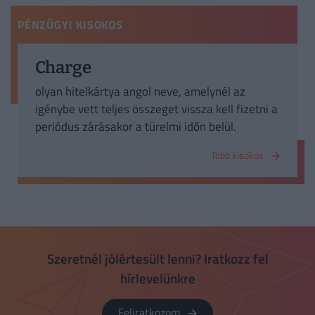
PÉNZÜGYI KISOKOS
Charge
olyan hitelkártya angol neve, amelynél az
igénybe vett teljes összeget vissza kell fizetni a
periódus zárásakor a türelmi időn belül.
Több kisokos
Szeretnél jólértesült lenni? Iratkozz fel
hírlevelünkre
Feliratkozom