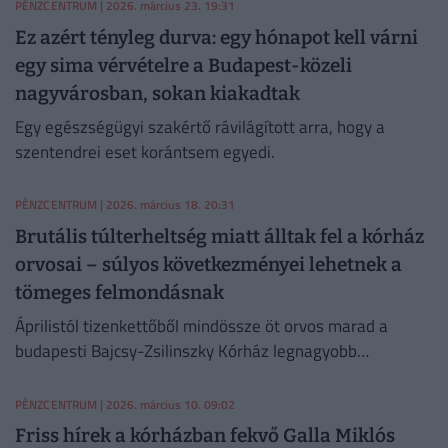
hitelezni.
PÉNZCENTRUM
| 2026. március 23. 19:31
Ez azért tényleg durva: egy hónapot kell várni
egy sima vérvételre a Budapest-közeli
nagyvárosban, sokan kiakadtak
Egy egészségügyi szakértő rávilágított arra, hogy a
szentendrei eset korántsem egyedi.
PÉNZCENTRUM
| 2026. március 18. 20:31
Brutális túlterheltség miatt álltak fel a kórház
orvosai – súlyos következményei lehetnek a
tömeges felmondásnak
Áprilistól tizenkettőből mindössze öt orvos marad a
budapesti Bajcsy-Zsilinszky Kórház legnagyobb
belgyógyászati osztályán.
PÉNZCENTRUM
| 2026. március 10. 09:02
Friss hírek a kórházban fekvő Galla Miklós