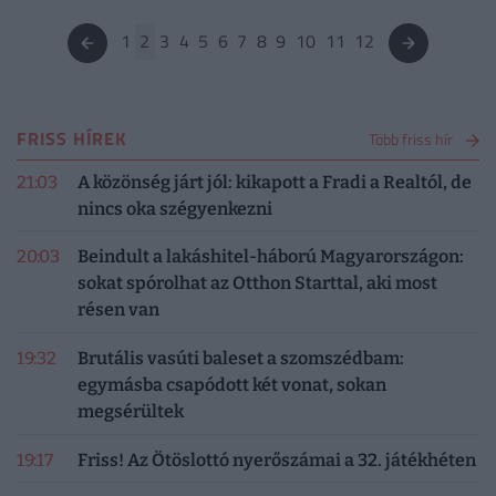
1
2
3
4
5
6
7
8
9
10
11
12
FRISS HÍREK
Több friss hír
21:03
A közönség járt jól: kikapott a Fradi a Realtól, de
nincs oka szégyenkezni
20:03
Beindult a lakáshitel-háború Magyarországon:
sokat spórolhat az Otthon Starttal, aki most
résen van
19:32
Brutális vasúti baleset a szomszédbam:
egymásba csapódott két vonat, sokan
megsérültek
19:17
Friss! Az Ötöslottó nyerőszámai a 32. játékhéten