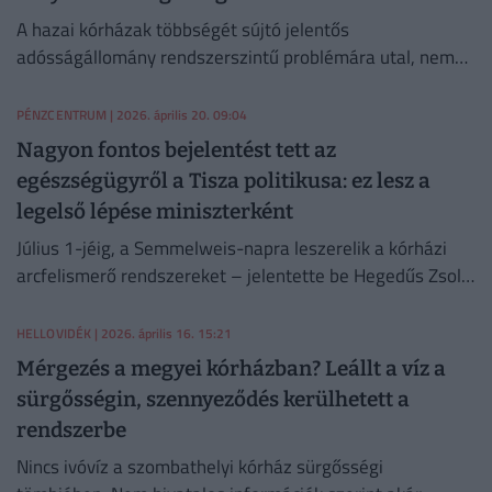
A hazai kórházak többségét sújtó jelentős
adósságállomány rendszerszintű problémára utal, nem
pedig a kórházigazgatók rossz gazdálkodására
PÉNZCENTRUM
| 2026. április 20. 09:04
Nagyon fontos bejelentést tett az
egészségügyről a Tisza politikusa: ez lesz a
legelső lépése miniszterként
Július 1-jéig, a Semmelweis-napra leszerelik a kórházi
arcfelismerő rendszereket – jelentette be Hegedűs Zsolt
leendő egészségügyi miniszter.
HELLOVIDÉK
| 2026. április 16. 15:21
Mérgezés a megyei kórházban? Leállt a víz a
sürgősségin, szennyeződés kerülhetett a
rendszerbe
Nincs ivóvíz a szombathelyi kórház sürgősségi