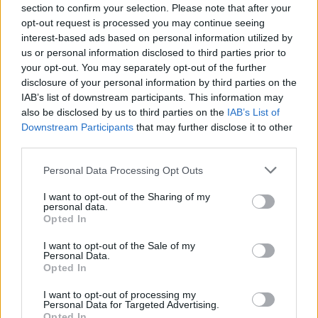
nehezítik.
section to confirm your selection. Please note that after your
PÉNZCENTRUM
| 2026. február 10. 15:22
opt-out request is processed you may continue seeing
interest-based ads based on personal information utilized by
Szennyvíz ömlött a plafonból a Szent János
us or personal information disclosed to third parties prior to
Kórházban: érik az újabb botrány?
your opt-out. You may separately opt-out of the further
disclosure of your personal information by third parties on the
Kedden reggel csőtörés miatt szennyvíz ömlött a Szent
IAB’s list of downstream participants. This information may
János Kórház 17-es épületében működő fül-orr-
also be disclosed by us to third parties on the
IAB’s List of
gégészeti ambulancia várójába.
Downstream Participants
that may further disclose it to other
PÉNZCENTRUM
| 2026. február 6. 08:44
third parties.
Rákapcsolt az influenzajárvány itthon: 25 éve
Personal Data Processing Opt Outs
nem volt ilyen súlyos a helyzet
I want to opt-out of the Sharing of my
Magyarországon súlyos influenzajárvány tombol, amely
personal data.
Opted In
elsősorban a gyermekeket érinti:
I want to opt-out of the Sale of my
Personal Data.
MTI
| 2026. február 5. 18:10
Opted In
Nagy a baj: már látogatási tilalmat rendeltek
I want to opt-out of processing my
el ebben a kórházban
Personal Data for Targeted Advertising.
Opted In