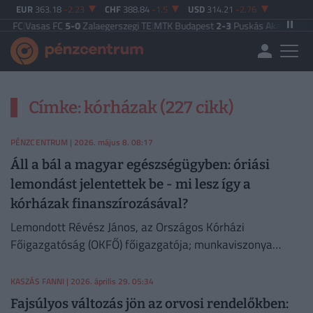
EUR
363.18
-2.23
CHF
388.84
-1.5
USD
314.21
-2.76
 FC
|
Vasas FC
5-0
Zalaegerszegi TE
|
MTK Budapest
2-3
Puskás Akadémia
|
Zala
Címke: kórházak (227 cikk)
PÉNZCENTRUM
| 2026. május 8. 08:17
Áll a bál a magyar egészségügyben: óriási
lemondást jelentettek be - mi lesz így a
kórházak finanszírozásával?
Lemondott Révész János, az Országos Kórházi
Főigazgatóság (OKFŐ) főigazgatója; munkaviszonya
június végén szűnik meg.
KASZÁS FANNI
| 2026. április 29. 05:34
Fajsúlyos változás jön az orvosi rendelőkben: