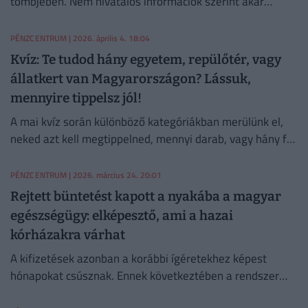
tömbjében. Nem hivatalos információk szerint akár
fagyálló is kerülhetett a rendszerbe, a betegek ellátását
jelenleg palackozott vízzel biztosítják.
PÉNZCENTRUM
| 2026. április 4. 18:04
Kvíz: Te tudod hány egyetem, repülőtér, vagy
állatkert van Magyarországon? Lássuk,
mennyire tippelsz jól!
A mai kvíz során különböző kategóriákban merülünk el,
neked azt kell megtippelned, mennyi darab, vagy hány fő
található Magyarországon az adott csoportban.
PÉNZCENTRUM
| 2026. március 24. 20:01
Rejtett büntetést kapott a nyakába a magyar
egészségügy: elképesztő, ami a hazai
kórházakra várhat
A kifizetések azonban a korábbi ígéretekhez képest
hónapokat csúsznak. Ennek következtében a rendszer
működését továbbra is a beszállítók kénytelenek