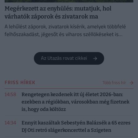
Megérkezett az enyhülés: mutatjuk, hol
várhatók záporok és zivatarok ma
A lehűlést záporok, zivatarok kísérik, amelyek többfelé
felhőszakadást, jégesőt és viharos széllökéseket is
okozhatnak.
Az Utazás rovat cikkei
FRISS HÍREK
Több friss hír
14:58
Rengetegen kezdenek itt új életet 2026-ban:
ezekben a régiókban, városokban még fizetnek
is, hogy oda költözz
14:34
Ennyit kaszáltak Sebestyén Balázsék a 65 ezres
DJ Oti retró slágerkoncerttel a Szigeten