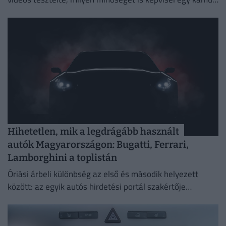
LEGO-készlet az eredetivel szemben.
Hihetetlen, mik a legdrágább használt
autók Magyarországon: Bugatti, Ferrari,
Lamborghini a toplistán
Óriási árbeli különbség az első és második helyezett
között: az egyik autós hirdetési portál szakértője
megnézte, miként alakult a legdrágább autók toplistája.