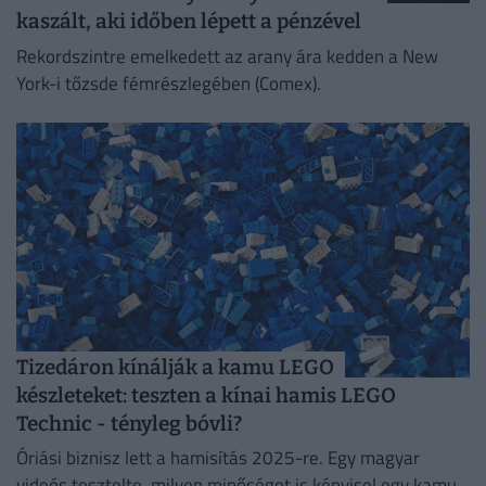
kaszált, aki időben lépett a pénzével
Rekordszintre emelkedett az arany ára kedden a New
York-i tőzsde fémrészlegében (Comex).
Tizedáron kínálják a kamu LEGO
készleteket: teszten a kínai hamis LEGO
Technic - tényleg bóvli?
Óriási biznisz lett a hamisítás 2025-re. Egy magyar
videós tesztelte, milyen minőséget is képvisel egy kamu