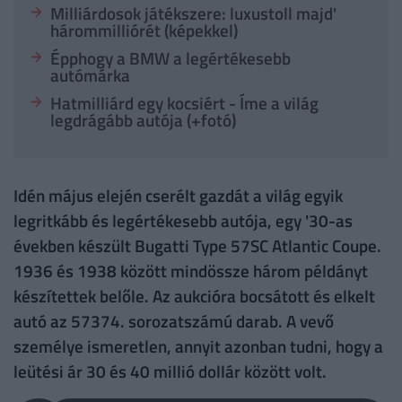
Milliárdosok játékszere: luxustoll majd'
hárommilliórét (képekkel)
Épphogy a BMW a legértékesebb
autómárka
Hatmilliárd egy kocsiért - Íme a világ
legdrágább autója (+fotó)
Idén május elején cserélt gazdát a világ egyik
legritkább és legértékesebb autója, egy '30-as
években készült Bugatti Type 57SC Atlantic Coupe.
1936 és 1938 között mindössze három példányt
készítettek belőle. Az aukcióra bocsátott és elkelt
autó az 57374. sorozatszámú darab. A vevő
személye ismeretlen, annyit azonban tudni, hogy a
leütési ár 30 és 40 millió dollár között volt.