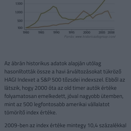
Az ábrán historikus adatok alapján utólag
hasonlították össze a havi árváltozásokat tükröző
HAGI Indexet a S&P 500 tőzsdei indexszel. Ebből az
látszik, hogy 2000 óta az old timer autók értéke
folyamatosan emelkedett, jóval nagyobb ütemben,
mint az 500 legfontosabb amerikai vállalatot
tömörítő index értéke.
2009-ben az index értéke mintegy 10,4 százalékkal