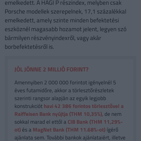
emelkedett. A HAGI P részindex, melyben csak
Porsche modellek szerepelnek, 17,1 százalékkal
emelkedett, amely szinte minden befektetési
eszköznél magasabb hozamot jelent, legyen szó
bármilyen részvényindexről, vagy akár
borbefektetésről is.
JÓL JÖNNE 2 MILLIÓ FORINT?
Amennyiben 2 000 000 forintot igényelnél 5
éves futamidőre, akkor a törlesztőrészletek
szerinti rangsor alapján az egyik legjobb
konstrukciót
havi 42 386
forintos törlesztővel a
Raiffeisen Bank nyújtja (THM 10,35%),
de nem
sokkal marad el ettől a
CIB Bank (THM 11,29%-
ot)
és a
MagNet Bank (THM 11.68%-ot)
ígérő
ajánlata sem. További bankok ajánlataiért, illetve