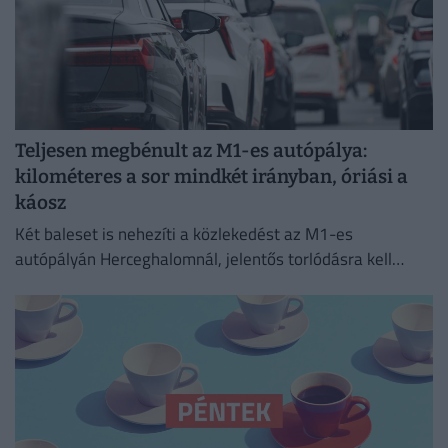
Teljesen megbénult az M1-es autópálya:
kilométeres a sor mindkét irányban, óriási a
káosz
Két baleset is nehezíti a közlekedést az M1-es
autópályán Herceghalomnál, jelentős torlódásra kell
készülni mindkét irányba.