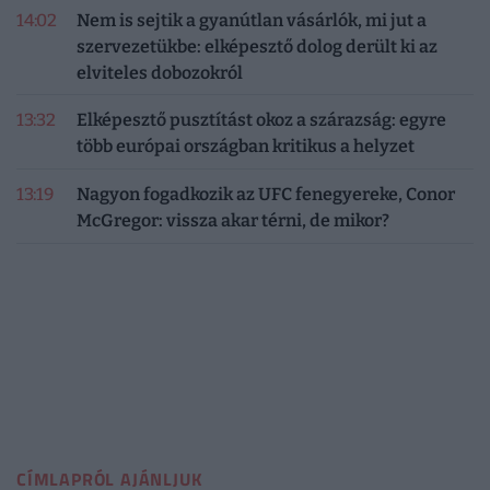
14:02
Nem is sejtik a gyanútlan vásárlók, mi jut a
szervezetükbe: elképesztő dolog derült ki az
elviteles dobozokról
13:32
Elképesztő pusztítást okoz a szárazság: egyre
több európai országban kritikus a helyzet
13:19
Nagyon fogadkozik az UFC fenegyereke, Conor
McGregor: vissza akar térni, de mikor?
CÍMLAPRÓL AJÁNLJUK