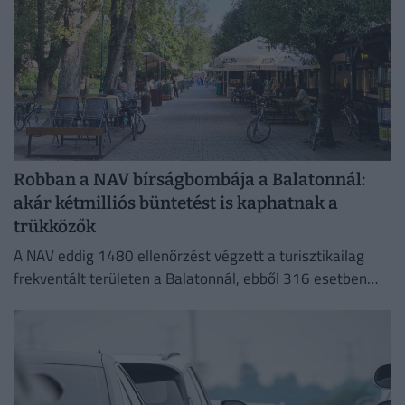
Robban a NAV bírságbombája a Balatonnál:
akár kétmilliós büntetést is kaphatnak a
trükközők
A NAV eddig 1480 ellenőrzést végzett a turisztikailag
frekventált területen a Balatonnál, ebből 316 esetben
tárt fel szabálytalanságot.