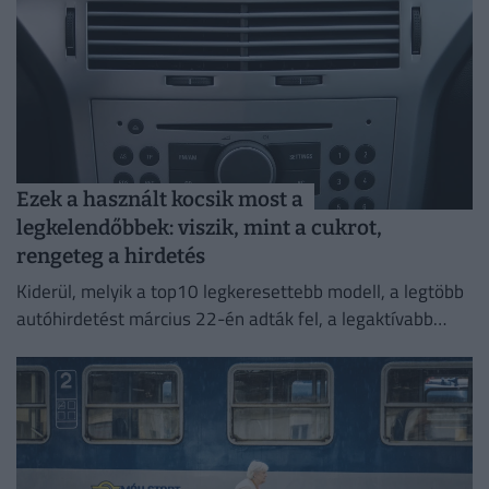
Ezek a használt kocsik most a
legkelendőbbek: viszik, mint a cukrot,
rengeteg a hirdetés
Kiderül, melyik a top10 legkeresettebb modell, a legtöbb
autóhirdetést március 22-én adták fel, a legaktívabb
város Székesfehérvár és Kecskemét volt.