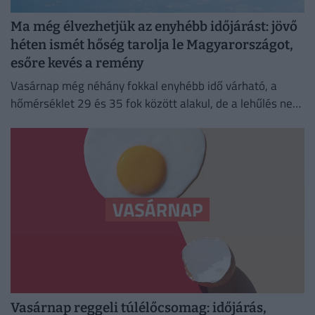
Ma még élvezhetjük az enyhébb időjárást: jövő
héten ismét hőség tarolja le Magyarországot,
esőre kevés a remény
Vasárnap még néhány fokkal enyhébb idő várható, a
hőmérséklet 29 és 35 fok között alakul, de a lehűlés nem
tart sokáig.
Vasárnap reggeli túlélőcsomag: időjárás,