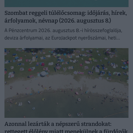
Szombat reggeli túlélőcsomag: időjárás, hírek,
árfolyamok, névnap (2026. augusztus 8.)
A Pénzcentrum 2026. augusztus 8.-i hírösszefoglalója,
deviza árfolyamai, az EuroJackpot nyerőszámai, heti
akciók és várható időjárás egy helyen!
Azonnal lezárták a népszerű strandokat:
rettegett élőlény miatt menekülnek a fürdőzők