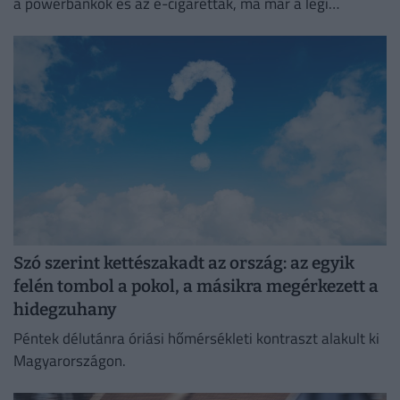
a powerbankok és az e-cigaretták, ma már a légi
közlekedés egyik legnagyobb biztonsági kockázatát
jelentik.
Szó szerint kettészakadt az ország: az egyik
felén tombol a pokol, a másikra megérkezett a
hidegzuhany
Péntek délutánra óriási hőmérsékleti kontraszt alakult ki
Magyarországon.