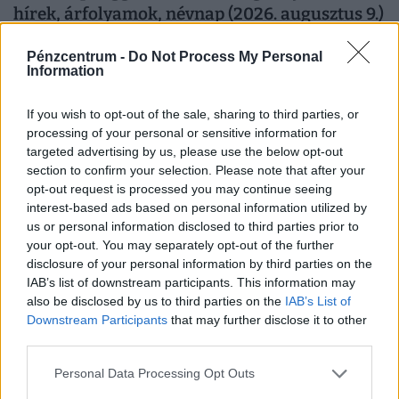
hírek, árfolyamok, névnap (2026. augusztus 9.)
A Pénzcentrum 2026. augusztus 9.-i hírösszefoglalója,
Pénzcentrum -
Do Not Process My Personal
deviza árfolyamai, a ötöslottó nyerőszámai, heti akciók
Information
és várható időjárás egy helyen!
If you wish to opt-out of the sale, sharing to third parties, or
processing of your personal or sensitive information for
targeted advertising by us, please use the below opt-out
section to confirm your selection. Please note that after your
opt-out request is processed you may continue seeing
interest-based ads based on personal information utilized by
us or personal information disclosed to third parties prior to
your opt-out. You may separately opt-out of the further
disclosure of your personal information by third parties on the
IAB’s list of downstream participants. This information may
also be disclosed by us to third parties on the
IAB’s List of
Downstream Participants
that may further disclose it to other
Nem várt csapás érte a főszezon közepén
third parties.
nyaralókat: kitört a vulkán, megbénult a
légiközlekedés
Personal Data Processing Opt Outs
Az Etna újabb kitörése miatt szombaton fel kellett