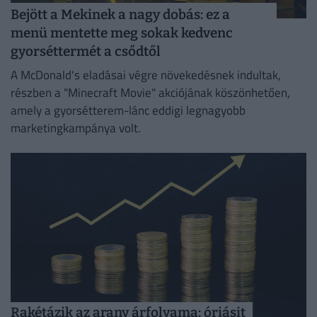
Bejött a Mekinek a nagy dobás: ez a
menü mentette meg sokak kedvenc
gyorséttermét a csődtől
A McDonald's eladásai végre növekedésnek indultak,
részben a "Minecraft Movie" akciójának köszönhetően,
amely a gyorsétterem-lánc eddigi legnagyobb
marketingkampánya volt.
Rakétázik az arany árfolyama: óriásit