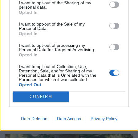
I want to opt-out of the Sharing of my
függeszteni az érkező járatokat a szicíliai Catania
personal data.
Opted In
nemzetközi repülőterén.
I want to opt-out of the Sale of my
Personal Data.
Opted In
I want to opt-out of processing my
Personal Data for Targeted Advertising.
Opted In
I want to opt-out of Collection, Use,
Retention, Sale, and/or Sharing of my
Personal Data that Is Unrelated with the
Purposes for which it was collected.
Opted Out
Hidegzuhany az utazóknak: váratlanul teljesen
CONFIRM
kivonul erről a repülőtérről a Ryanair
A Ryanair a 2026-os téli menetrend kezdetétől
Data Deletion
Data Access
Privacy Policy
felfüggeszti valamennyi, a délszerbiai Nisbe közlekedő,
illetve onnan induló járatát.