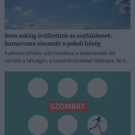
Nem sokáig örülhetünk az enyhülésnek:
hamarosan visszatér a pokoli hőség
A pénteki lehűlés után továbbra is kellemesebb idő
várható a hétvégén, a csúcshőmérséklet többnyire 30 és
35 fok között alakul.