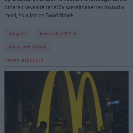
timerek kevésbé tehetős szerelmeseinek marad a
mozi, és a James Bond filmek.
#bugatti
#mercedes 300 sl
#new yorki tőzsde
NEKED AJÁNLJUK