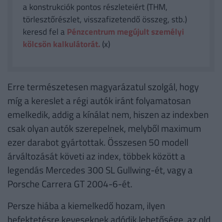
a konstrukciók pontos részleteiért (THM,
törlesztőrészlet, visszafizetendő összeg, stb.)
keresd fel a
Pénzcentrum megújult személyi
kölcsön kalkulátorát.
(x)
Erre természetesen magyarázatul szolgál, hogy
míg a kereslet a régi autók iránt folyamatosan
emelkedik, addig a kínálat nem, hiszen az indexben
csak olyan autók szerepelnek, melyből maximum
ezer darabot gyártottak. Összesen 50 modell
árváltozását követi az index, többek között a
legendás Mercedes 300 SL Gullwing-ét, vagy a
Porsche Carrera GT 2004-6-ét.
Persze hiába a kiemelkedő hozam, ilyen
befektetésre keveseknek adódik lehetősége, az old