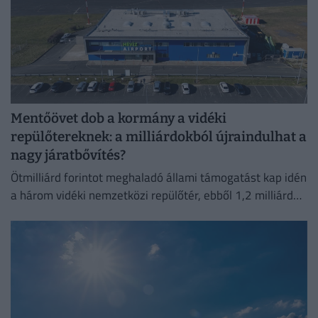
Mentőövet dob a kormány a vidéki
repülőtereknek: a milliárdokból újraindulhat a
nagy járatbővítés?
Ötmilliárd forintot meghaladó állami támogatást kap idén
a három vidéki nemzetközi repülőtér, ebből 1,2 milliárd
forint jut a sármelléki Hévíz–Balaton Airportnak.