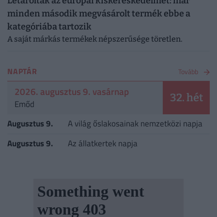
Letarolták az európai kiskereskedelmet: már
minden második megvásárolt termék ebbe a
kategóriába tartozik
A saját márkás termékek népszerűsége töretlen.
NAPTÁR
Tovább
2026. augusztus 9. vasárnap
32. hét
Emőd
Augusztus 9.
A világ őslakosainak nemzetközi napja
Augusztus 9.
Az állatkertek napja