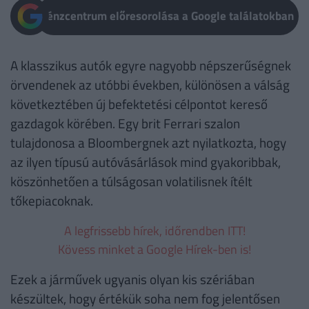
Pénzcentrum előresorolása a Google találatokban
A klasszikus autók egyre nagyobb népszerűségnek
örvendenek az utóbbi években, különösen a válság
következtében új befektetési célpontot kereső
gazdagok körében. Egy brit Ferrari szalon
tulajdonosa a Bloombergnek azt nyilatkozta, hogy
az ilyen típusú autóvásárlások mind gyakoribbak,
köszönhetően a túlságosan volatilisnek ítélt
tőkepiacoknak.
A legfrissebb hírek, időrendben ITT!
Kövess minket a Google Hírek-ben is!
Ezek a járművek ugyanis olyan kis szériában
készültek, hogy értékük soha nem fog jelentősen