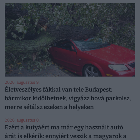
2026. augusztus 9.
Életveszélyes fákkal van tele Budapest:
bármikor kidőlhetnek, vigyázz hová parkolsz,
merre sétálsz ezeken a helyeken
2026. augusztus 8.
Ezért a kutyáért ma már egy használt autó
árát is elkérik: ennyiért veszik a magyarok a