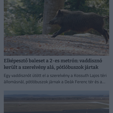
Elképesztő baleset a 2-es metrón: vaddisznó
került a szerelvény alá, pótlóbuszok jártak
Egy vaddisznót ütött el a szerelvény a Kossuth Lajos téri
állomásnál, pótlóbuszok járnak a Deák Ferenc tér és a
Déli pályaudvar között.