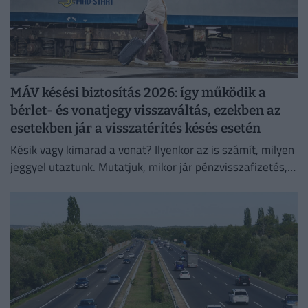
MÁV késési biztosítás 2026: így működik a
bérlet- és vonatjegy visszaváltás, ezekben az
esetekben jár a visszatérítés késés esetén
Késik vagy kimarad a vonat? Ilyenkor az is számít, milyen
jeggyel utaztunk. Mutatjuk, mikor jár pénzvisszafizetés,
kupon vagy kártérítés.