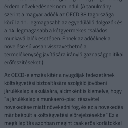
érdemi növekedésnek nem indul. (A tanulmány
szerint a magyar adóék az OECD 38 tagországa
körül a 11. legmagasabb az egyedülálló dolgozók és
a 14. legmagasabb a kétgyermekes családos
munkavállalók esetében. Ennek az adóéknek a
növelése súlyosan visszavethetné a
termelékenység javítására irányló gazdaságpolitikai
erőfeszítéseket.)
Az OECD-elemzés kitér a nyugdíjak fedezetének
költségvetési biztosítására szolgáló jövőbeni
járulékalap alakulására, alcímként is kiemelve, hogy
"a járulékalap a munkaerő-piaci részvétel
növekedése miatt növekedni fog, és ez a növekedés
már beépült a költségvetési előrejelzésekbe." Ez a
megállapítás azonban megint csak erős korlátokkal