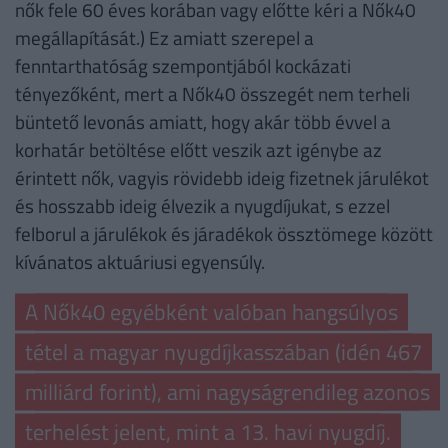
nők fele 60 éves korában vagy előtte kéri a Nők40
megállapítását.) Ez amiatt szerepel a
fenntarthatóság szempontjából kockázati
tényezőként, mert a Nők40 összegét nem terheli
büntető levonás amiatt, hogy akár több évvel a
korhatár betöltése előtt veszik azt igénybe az
érintett nők, vagyis rövidebb ideig fizetnek járulékot
és hosszabb ideig élvezik a nyugdíjukat, s ezzel
felborul a járulékok és járadékok össztömege között
kívánatos aktuáriusi egyensúly.
A Nők40 egyébként valóban hangsúlyos
tétel a magyar nyugdíjkasszában (idén 467
milliárd forint), ami nagyságrendileg azonos
terhelést jelent, mint a 13. havi nyugdíj.