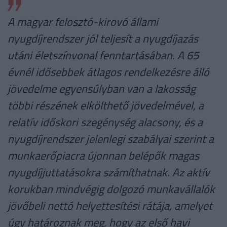
A magyar felosztó-kirovó állami
nyugdíjrendszer jól teljesít a nyugdíjazás
utáni életszínvonal fenntartásában. A 65
évnél idősebbek átlagos rendelkezésre álló
jövedelme egyensúlyban van a lakosság
többi részének elkölthető jövedelmével, a
relatív időskori szegénység alacsony, és a
nyugdíjrendszer jelenlegi szabályai szerint a
munkaerőpiacra újonnan belépők magas
nyugdíjjuttatásokra számíthatnak. Az aktív
korukban mindvégig dolgozó munkavállalók
jövőbeli nettó helyettesítési rátája, amelyet
úgy határoznak meg, hogy az első havi