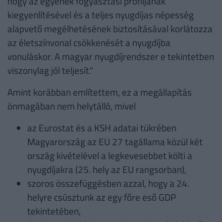
hogy az egyének fogyasztási profiljának
kiegyenlítésével és a teljes nyugdíjas népesség
alapvető megélhetésének biztosításával korlátozza
az életszínvonal csökkenését a nyugdíjba
vonuláskor. A magyar nyugdíjrendszer e tekintetben
viszonylag jól teljesít."
Amint korábban említettem, ez a megállapítás
önmagában nem helytálló, mivel
az Eurostat és a KSH adatai tükrében
Magyarország az EU 27 tagállama közül két
ország kivételével a legkevesebbet költi a
nyugdíjakra (25. hely az EU rangsorban),
szoros összefüggésben azzal, hogy a 24.
helyre csúsztunk az egy főre eső GDP
tekintetében,