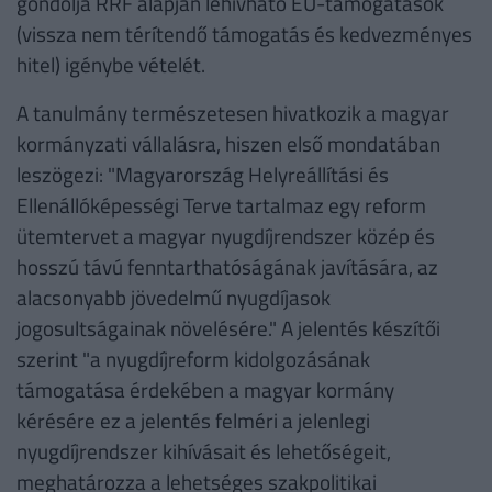
gondolja RRF alapján lehívható EU-támogatások
(vissza nem térítendő támogatás és kedvezményes
hitel) igénybe vételét.
A tanulmány természetesen hivatkozik a magyar
kormányzati vállalásra, hiszen első mondatában
leszögezi: "Magyarország Helyreállítási és
Ellenállóképességi Terve tartalmaz egy reform
ütemtervet a magyar nyugdíjrendszer közép és
hosszú távú fenntarthatóságának javítására, az
alacsonyabb jövedelmű nyugdíjasok
jogosultságainak növelésére." A jelentés készítői
szerint "a nyugdíjreform kidolgozásának
támogatása érdekében a magyar kormány
kérésére ez a jelentés felméri a jelenlegi
nyugdíjrendszer kihívásait és lehetőségeit,
meghatározza a lehetséges szakpolitikai