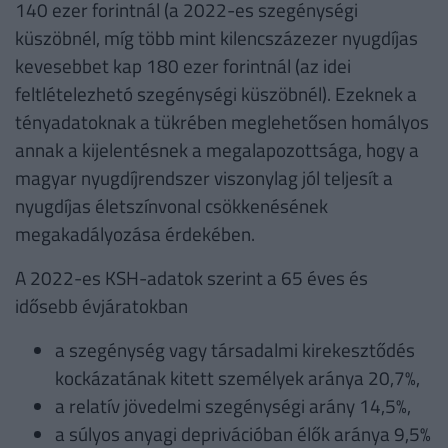
140 ezer forintnál (a 2022-es szegénységi
küszöbnél, míg több mint kilencszázezer nyugdíjas
kevesebbet kap 180 ezer forintnál (az idei
feltlételezhetó szegénységi küszöbnél). Ezeknek a
tényadatoknak a tükrében meglehetősen homályos
annak a kijelentésnek a megalapozottsága, hogy a
magyar nyugdíjrendszer viszonylag jól teljesít a
nyugdíjas életszínvonal csökkenésének
megakadályozása érdekében.
A 2022-es KSH-adatok szerint a 65 éves és
idősebb évjáratokban
a szegénység vagy társadalmi kirekesztődés
kockázatának kitett személyek aránya 20,7%,
a relatív jövedelmi szegénységi arány 14,5%,
a súlyos anyagi deprivációban élők aránya 9,5%