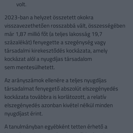
volt.
2023-ban a helyzet összetett okokra
visszavezethetően rosszabbá vált, összességében
már 1,87 millió főt (a teljes lakosság 19,7
százalékát) fenyegette a szegénység vagy
társadalmi kirekesztődés kockázata, amely
kockázat alól a nyugdíjas társadalom
sem mentesülhetett.
Az arányszámok ellenére a teljes nyugdíjas
társadalmat fenyegető abszolút elszegényedés
kockázata továbbra is korlátozott, a relatív
elszegényedés azonban kivétel nélkül minden
nyugdíjast érint.
A tanulmányban egyébként tetten érhető a