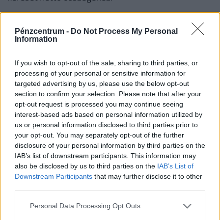
A tanulmány már sokkal reálisabb alapon a jelenlegi
magyar nyugdíjrendszer kihívásaival és
Pénzcentrum -
Do Not Process My Personal
Information
lehetőségeivel foglalkozik. A fejezet első része a
magyar társadalom elöregedéséből fakadó
If you wish to opt-out of the sale, sharing to third parties, or
fenntarthatósági kockázatokat elemzi, ennek főbb
processing of your personal or sensitive information for
targeted advertising by us, please use the below opt-out
megállapításaival egyetérthetünk, hiszen a magyar
section to confirm your selection. Please note that after your
társadalom demográfiai öregedése kétségbe
opt-out request is processed you may continue seeing
vonhatatlan tény, ennek következtében már
interest-based ads based on personal information utilized by
us or personal information disclosed to third parties prior to
középtávon is emelkedhetnek a nagy társadalmi
your opt-out. You may separately opt-out of the further
újraelosztó rendszerek, köztük a nyugdíjrendszer
disclosure of your personal information by third parties on the
fenntartási költségei, miközben a helyzet csak
IAB’s list of downstream participants. This information may
also be disclosed by us to third parties on the
IAB’s List of
nehezebbé válik a jövőben, miután a termékenység
Downstream Participants
that may further disclose it to other
sem úgy alakul, amelynek révén lehetséges lenne a
third parties.
nyugdíjrendszer fenntartható működéséhez
Personal Data Processing Opt Outs
szükséges demográfiai egyensúly helyreállítása.