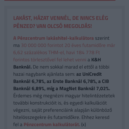
LAKÁST, HÁZAT VENNÉL, DE NINCS ELÉG
PÉNZED? VAN OLCSÓ MEGOLDÁS!
A Pénzcentrum lakáshitel-kalkulátora
szerint
ma
30 000 000 forintot 20 éves futamidőre már
6,62 százalékos THM-el, havi 184 778 Ft
forintos törlesztővel fel lehet venni
a
K&H
Banknál.
De nem sokkal marad el ettől a többi
hazai nagybank ajánlata sem:
az UniCredit
Banknál 6,78%, az Erste Banknál 6,78%, a CIB
Banknál 6,89%, míg a MagNet Banknál 7,02%.
Érdemes még megnézni magyar hitelintézetetek
további konstrukcióit is, és egyedi kalkulációt
végezni, saját preferenciáink alapján különböző
hitelösszegekre és futamidőkre. Ehhez keresd
fel a
Pénzcentrum kalkulátorát.
(x)