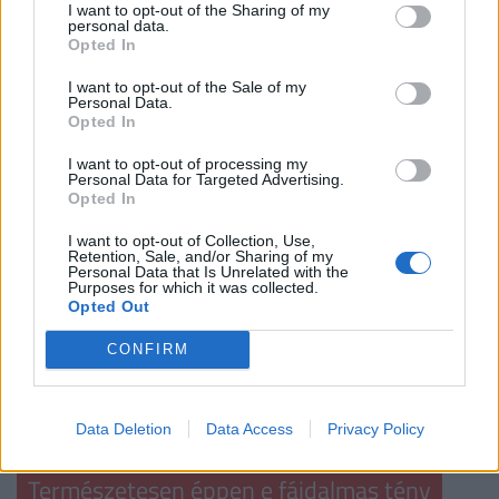
I want to opt-out of the Sharing of my
A bevezetésben emellett kitérnek a magyar
personal data.
Opted In
nyugdíjrendszer néhány olyan jellemzőjére, amely a
fenntarthatósággal kapcsolatos aggodalmakat
I want to opt-out of the Sale of my
Personal Data.
erősíti. Ezek közül az első megállapítás szerint a
Opted In
magyar nyugdíjkorhatár nem nő az élettartam
I want to opt-out of processing my
növekedésével, ami technikailag helytálló
Personal Data for Targeted Advertising.
Opted In
megállapítás - a magyar nyugdíjkorhatár egyelőre
valóban nincs a várható további élettartam
I want to opt-out of Collection, Use,
Retention, Sale, and/or Sharing of my
változásaihoz kötve -, tartalmilag azonban elfedi
Personal Data that Is Unrelated with the
Purposes for which it was collected.
azt a szomorú valóságot, hogy a 65 éves korban
Opted Out
várható további élettartam Magyarországon mind a
CONFIRM
férfiak, mind a nők viszonylatában siralmas, messze
elmarad az EU-átlagtól, így nincs igazán kényszer a
jelenlegi 65 éves nyugdíjkorhatár emelésére.
Data Deletion
Data Access
Privacy Policy
Természetesen éppen e fájdalmas tény