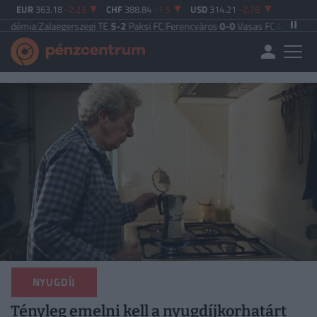
EUR
363.18
-2.23
CHF
388.84
-1.5
USD
314.21
-2.76
mia
|
Zalaegerszegi TE
5-2
Paksi FC
|
Ferencváros
0-0
Vasas FC
|
Győri ETO FC
4
NYUGDÍJ
Tényleg emelni kell a nyugdíjkorhatárt