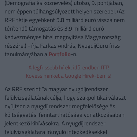
(Demográfia és köznevelés) utolsó, 9. pontjában,
nem éppen túlhangsúlyozott helyen szerepel. (Az
RRF tétje egyébként 5,8 milliárd euró vissza nem
térítendő támogatás és 3,9 milliárd euró
kedvezményes hitel megnyitása Magyarország
részére.) - írja Farkas András, NyugdíjGuru friss
tanulmányában a
Portfolio
-n.
A legfrissebb hírek, időrendben ITT!
Kövess minket a Google Hírek-ben is!
Az RRF szerint "a magyar nyugdíjrendszer
felülvizsgálatának célja, hogy szakpolitikai választ
nyújtson a nyugdíjrendszer megfelelősége és
költségvetési fenntarthatósága vonatkozásában
jelentkező kihívásokra. A nyugdíjrendszer
felülvizsgálatára irányuló intézkedésekkel