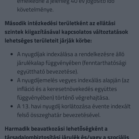
emelkedne a jelenleg 40 év jogosító idő
követelménye.
Második intézkedési területként az ellátási
szintek kiigazításával kapcsolatos változtatások
lehetséges területeit járják körbe:
A nyugdíjak indexálása a rendelkezésre álló
járulékalap függvényében (fenntarthatósági
együttható bevezetése).
A nyugdíjemelés vegyes indexálás alapján (az
infláció és a keresetnövekedés együttes
függvényében) történő végrehajtása.
A 13. havi nyugdíj korlátozása évente indexált
felső összeghatár bevezetésével.
Harmadik beavatkozási lehetőségként a
társadalombiztosítási járulék és/vagy a szociális