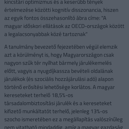
kincstári optimizmus és a keserűbb tények
értelmezése közötti kognitív disszonancia, hiszen
az egyik fontos összehasonlító ábra címe: "A
magyar időskori ellátások az OECD-országok között
a legalacsonyabbak közé tartoznak"
A tanulmány bevezető fejezetében végül elemzik
azt a körülményt is, hogy Magyarországon csak
nagyon szűk tér nyílhat bármely járulékemelés
előtt, vagyis a nyugdíjkassza bevételi oldalának
járulékok (és szociális hozzájárulási adó) alapon
történő erősítési lehetősége korlátos. A magyar
kereseteket terhelő 18,5%-os
társadalombiztosítási járulék és a kereseteket
kifizető munkáltatót terhelő, jelenleg 13%-os
szocho ismeretében ez a megállapítás valószínűleg
nem vitatható mindaddig, amíg a magyar gazdaság