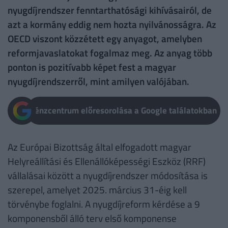
nyugdíjrendszer fenntarthatósági kihívásairól, de
azt a kormány eddig nem hozta nyilvánosságra. Az
OECD viszont közzétett egy anyagot, amelyben
reformjavaslatokat fogalmaz meg. Az anyag több
ponton is pozitívabb képet fest a magyar
nyugdíjrendszerről, mint amilyen valójában.
Pénzcentrum előresorolása a Google találatokban
Az Európai Bizottság által elfogadott magyar
Helyreállítási és Ellenállóképességi Eszköz (RRF)
vállalásai között a nyugdíjrendszer módosítása is
szerepel, amelyet 2025. március 31-éig kell
törvénybe foglalni. A nyugdíjreform kérdése a 9
komponensből álló terv első komponense