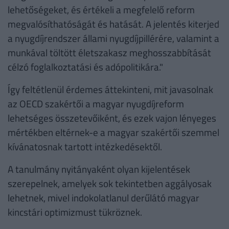
lehetőségeket, és értékeli a megfelelő reform
megvalósíthatóságát és hatását. A jelentés kiterjed
a nyugdíjrendszer állami nyugdíjpillérére, valamint a
munkával töltött életszakasz meghosszabbítását
célzó foglalkoztatási és adópolitikára."
Így feltétlenül érdemes áttekinteni, mit javasolnak
az OECD szakértői a magyar nyugdíjreform
lehetséges összetevőiként, és ezek vajon lényeges
mértékben eltérnek-e a magyar szakértői szemmel
kívánatosnak tartott intézkedésektől.
A tanulmány nyitányaként olyan kijelentések
szerepelnek, amelyek sok tekintetben aggályosak
lehetnek, mivel indokolatlanul derűlátó magyar
kincstári optimizmust tükröznek.