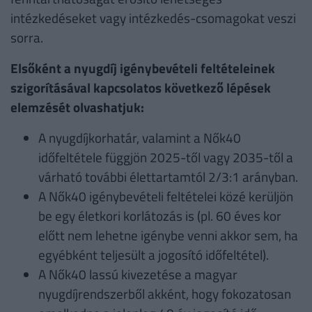
intézkedéseket vagy intézkedés-csomagokat veszi
sorra.
Elsőként a nyugdíj igénybevételi feltételeinek
szigorításával kapcsolatos következő lépések
elemzését olvashatjuk:
A nyugdíjkorhatár, valamint a Nők40
időfeltétele függjön 2025-től vagy 2035-től a
várható további élettartamtól 2/3:1 arányban.
A Nők40 igénybevételi feltételei közé kerüljön
be egy életkori korlátozás is (pl. 60 éves kor
előtt nem lehetne igénybe venni akkor sem, ha
egyébként teljesült a jogosító időfeltétel).
A Nők40 lassú kivezetése a magyar
nyugdíjrendszerből akként, hogy fokozatosan