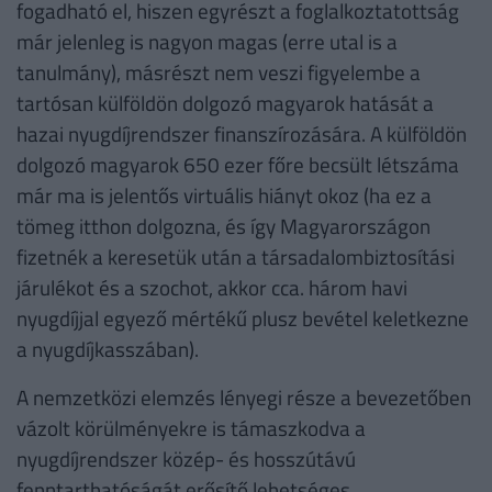
fogadható el, hiszen egyrészt a foglalkoztatottság
már jelenleg is nagyon magas (erre utal is a
tanulmány), másrészt nem veszi figyelembe a
tartósan külföldön dolgozó magyarok hatását a
hazai nyugdíjrendszer finanszírozására. A külföldön
dolgozó magyarok 650 ezer főre becsült létszáma
már ma is jelentős virtuális hiányt okoz (ha ez a
tömeg itthon dolgozna, és így Magyarországon
fizetnék a keresetük után a társadalombiztosítási
járulékot és a szochot, akkor cca. három havi
nyugdíjjal egyező mértékű plusz bevétel keletkezne
a nyugdíjkasszában).
A nemzetközi elemzés lényegi része a bevezetőben
vázolt körülményekre is támaszkodva a
nyugdíjrendszer közép- és hosszútávú
fenntarthatóságát erősítő lehetséges