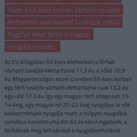
miatt a 65 éves korban várható további
élettartam alakulásától kockázat nélkül
függővé lehet tenni a magyar
nyugdíjkorhatárt.
Az EU átlagában 65 éves életkorban a férfiak
várható további élettartama 17,3 év, a nőké 20,9
év. Magyarországon ezzel szemben 65 éves korban
egy férfi további várható élettartama csak 13,2 év,
egy nőé 17,3 év. Így egy magyar férfi átlagosan 13-
14 évig, egy magyar nő 20-22 évig nyugdíjas (a nők
kedvezményes nyugdíja miatt a hölgyek nyugdíjba
vonulása korcentruma 60-62 év körül ingadozik, a
férfiaknak meg kell várniuk a nyugdíjkorhatáruk