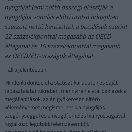
nyugdíjat (ami nettó összeg) elosztják a
nyugdíjba vonulás előtti utolsó hónapban
szerzett nettó keresettel, a becslések szerint
22 százalékponttal magasabb az OECD
átlagánál és 16 százalékponttal magasabb
az OECD/EU-országok átlagánál
- áll a jelentésben.
Mindenki döntse el a statisztikai adatok és saját
tapasztalatai tükrében, mennyire helytállóak ezek a
megállapítások, az én gyökeresen eltérő
véleményemet megismerhetik a nyugdíjas
szegénységgel és a nyugdíjemelés hiányosságaival
foglalkozó legutóbbi elemzésemből,
amelynek első és második része is elérhető.