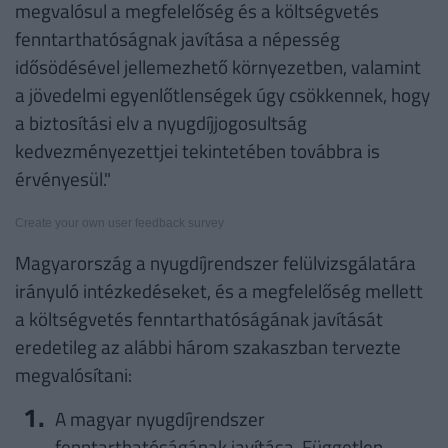
megvalósul a megfelelőség és a költségvetés
fenntarthatóságnak javítása a népesség
idősödésével jellemezhető környezetben, valamint
a jövedelmi egyenlőtlenségek úgy csökkennek, hogy
a biztosítási elv a nyugdíjjogosultság
kedvezményezettjei tekintetében továbbra is
érvényesül."
Create your own user feedback survey
Magyarország a nyugdíjrendszer felülvizsgálatára
irányuló intézkedéseket, és a megfelelőség mellett
a költségvetés fenntarthatóságának javítását
eredetileg az alábbi három szakaszban tervezte
megvalósítani:
A magyar nyugdíjrendszer
fenntarthatóságának javítása. Független