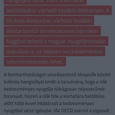
nyugdíjkorhatár, mint a korhatár
betöltésekor várható további élettartam. A
65 éves életkorban várható további
élettartamtól természetesen bármikor
függővé tehető a magyar nyugdíjkorhatár
alakulása is, ez teljesen kockázatmentes
reformintézkedés lehet.
A fenntarthatóságot veszélyeztető tényezők között
különös hangsúllyal említi a tanulmány, hogy a nők
kedvezményes nyugdíja túlságosan népszerűnek
bizonyult, hiszen a nők fele a korhatára betöltése
előtt több évvel inkább ezt a kedvezményes
nyugdíjat veszi igénybe. (Az OECD szerint a jogosult