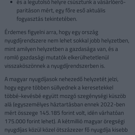
és a legutolsó helyre csúsztunk a vásárlóerő-
paritáson mért, egy főre eső aktuális
fogyasztás tekintetében.
Érdemes figyelni arra, hogy egy ország
nyugdíjrendszere nem lehet sokkal jobb helyzetben,
mint amilyen helyzetben a gazdasága van, és a
romló gazdasági mutatók elkerülhetetlenül
visszaköszönnek a nyugdíjrendszerben is.
A magyar nyugdíjasok nehezedő helyzetét jelzi,
hogy egyre többen süllyednek a keresetekkel
többé-kevésbé együtt mozgó szegénységi küszöb
alá (egyszemélyes háztartásban ennek 2022-ben
mért összege 145.185 forint volt, idén várhatóan
175.000 forint lehet). A kétmillió magyar öregségi
nyugdíjas közül közel ötszázezer fő nyugdíja kisebb