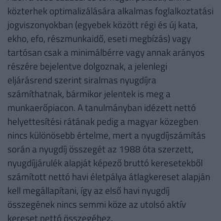
közterhek optimalizálására alkalmas foglalkoztatási
jogviszonyokban (egyebek között régi és új kata,
ekho, efo, részmunkaidő, eseti megbízás) vagy
tartósan csak a minimálbérre vagy annak arányos
részére bejelentve dolgoznak, a jelenlegi
eljárásrend szerint siralmas nyugdíjra
számíthatnak, bármikor jelentek is meg a
munkaerőpiacon. A tanulmányban idézett nettó
helyettesítési rátának pedig a magyar közegben
nincs különösebb értelme, mert a nyugdíjszámítás
során a nyugdíj összegét az 1988 óta szerzett,
nyugdíjjárulék alapját képező bruttó keresetekből
számított nettó havi életpálya átlagkereset alapján
kell megállapítani, így az első havi nyugdíj
összegének nincs semmi köze az utolsó aktív
kereset nettó összegéhez.