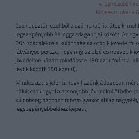
A legfrissebb hír
Kövess minket a G
Csak pusztán ezekből a számokból is látszik, me
legszegényebb és leggazdagabbjai között. Az egy f
364 százalékos a különbség az ötödik jövedelmi öt
látványos persze, hogy míg az első és negyedik jöv
jövedelme között mindössze 130 ezer forint a kül
lévők között 150 ezer (!).
Mindez azt is jelenti, hogy hazánk átlagosan mé
náluk csak egyel alacsonyabb jövedelmi ötödbe ta
különbség pénzben mérve gyakorlatilag nagyobb, 
legszegényebbekhez képest.