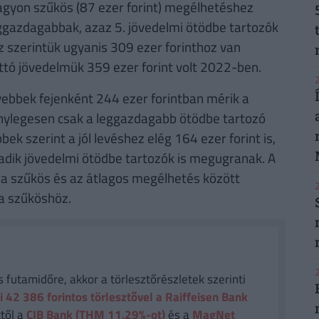
 nagyon szűkös (87 ezer forint) megélhetéshez
eggazdagabbak, azaz 5. jövedelmi ötödbe tartozók
z szerintük ugyanis 309 ezer forinthoz van
ettó jövedelmük 359 ezer forint volt 2022-ben.
2
yebbek fejenként 244 ezer forintban mérik a
ténylegesen csak a leggazdagabb ötödbe tartozó
k szerint a jól levéshez elég 164 ezer forint is,
adik jövedelmi ötödbe tartozók is megugranak. A
a szűkös és az átlagos megélhetés között
2
 a szűköshöz.
2
futamidőre, akkor a törlesztőrészletek szerinti
i 42 386
forintos törlesztővel a Raiffeisen Bank
től a
CIB Bank (THM 11,29%-ot)
és a
MagNet