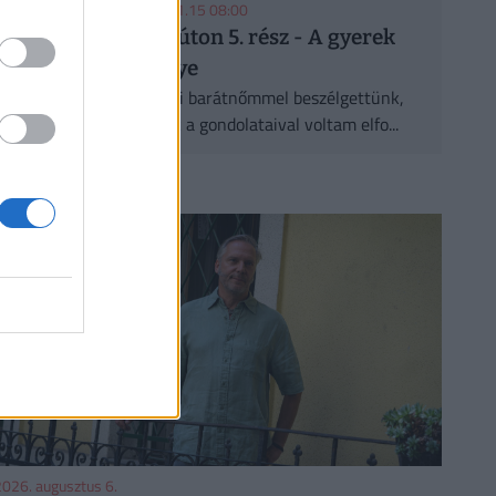
KOVACSTUNDE
| 2025.11.15 08:00
Halál felé vezető úton 5. rész - A gyerek
kicsi, de nem hülye
Pár nappal ezelőtt Gabi barátnőmmel beszélgettünk,
éppen ennek a cikknek a gondolataival voltam elfo...
CÍMLAPRÓL AJÁNLJUK
026. augusztus 6.