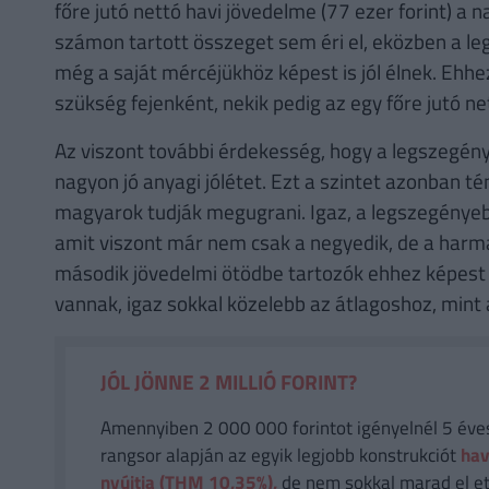
főre jutó nettó havi jövedelme (77 ezer forint) a
számon tartott összeget sem éri el, eközben a l
még a saját mércéjükhöz képest is jól élnek. Ehhe
szükség fejenként, nekik pedig az egy főre jutó n
Az viszont további érdekesség, hogy a legszegén
nagyon jó anyagi jólétet. Ezt a szintet azonban 
magyarok tudják megugrani. Igaz, a legszegényebbe
amit viszont már nem csak a negyedik, de a harm
második jövedelmi ötödbe tartozók ehhez képest 
vannak, igaz sokkal közelebb az átlagoshoz, mint
JÓL JÖNNE 2 MILLIÓ FORINT?
Amennyiben 2 000 000 forintot igényelnél 5 éves 
rangsor alapján az egyik legjobb konstrukciót
hav
nyújtja (THM 10,35%),
de nem sokkal marad el et