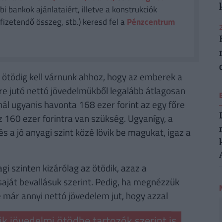
i bankok ajánlataiért, illetve a konstrukciók
fizetendő összeg, stb.) keresd fel a
Pénzcentrum
2
 ötödig kell várnunk ahhoz, hogy az emberek a
re jutó nettó jövedelmükből legalább átlagosan
l ugyanis havonta 168 ezer forint az egy főre
z 160 ezer forintra van szükség. Ugyanígy, a
s a jó anyagi szint közé lövik be magukat, igaz a
gi szinten kizárólag az ötödik, azaz a
aját bevallásuk szerint. Pedig, ha megnézzük
e már annyi nettó jövedelem jut, hogy azzal
ik jövedelmi ötödbe tartozók szerint is