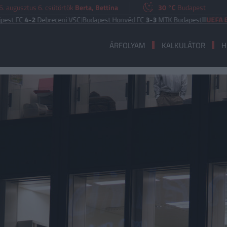
. augusztus 6. csütörtök
Berta, Bettina
30 °C
Budapest
C
4-2
Debreceni VSC
|
Budapest Honvéd FC
3-3
MTK Budapest
UEFA EURÓPA 
ÁRFOLYAM
KALKULÁTOR
H