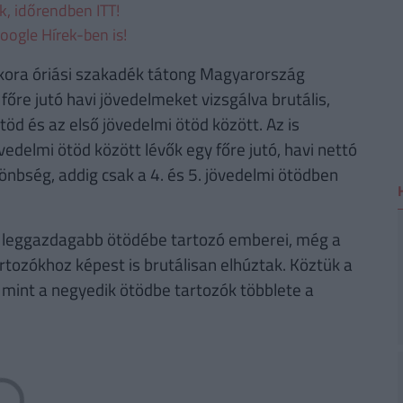
ek, időrendben ITT!
oogle Hírek-ben is!
kkora óriási szakadék tátong Magyarország
őre jutó havi jövedelmeket vizsgálva brutális,
öd és az első jövedelmi ötöd között. Az is
edelmi ötöd között lévők egy főre jutó, havi nettó
önbség, addig csak a 4. és 5. jövedelmi ötödben
rt leggazdagabb ötödébe tartozó emberei, még a
rtozókhoz képest is brutálisan elhúztak. Köztük a
mint a negyedik ötödbe tartozók többlete a