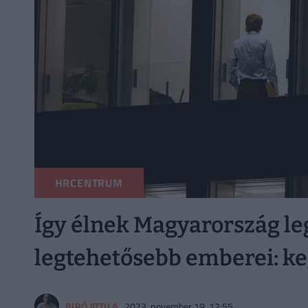
HRCENTRUM
Így élnek Magyarország l
legtehetősebb emberei: ke
BIRÓ ATTILA
2023. november 19. 12:55