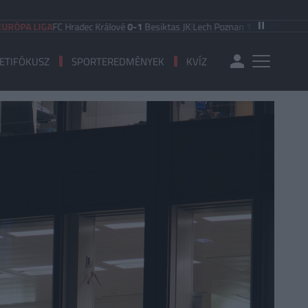
LIGA
FC Hradec Králové
0-1
Besiktas JK
|
Lech Poznan
1-0
KI Klaksvik
|
Lincoln
ETIFÓKUSZ
SPORTEREDMÉNYEK
KVÍZ