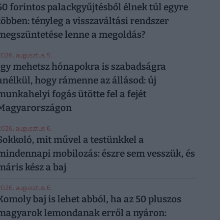
50 forintos palackgyűjtésből élnek túl egyre
többen: tényleg a visszaváltási rendszer
megszüntetése lenne a megoldás?
026. augusztus 5.
Így mehetsz hónapokra is szabadságra
anélkül, hogy rámenne az állásod: új
munkahelyi fogás ütötte fel a fejét
Magyarországon
026. augusztus 6.
Sokkoló, mit művel a testünkkel a
mindennapi mobilozás: észre sem vesszük, és
máris kész a baj
026. augusztus 6.
Komoly baj is lehet abból, ha az 50 pluszos
magyarok lemondanak erről a nyáron: