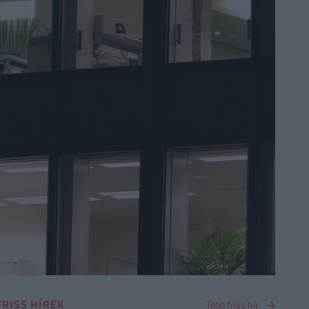
FRISS HÍREK
Több friss hír