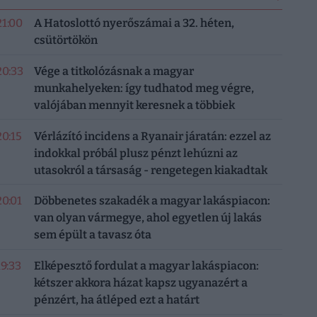
21:00
A Hatoslottó nyerőszámai a 32. héten,
csütörtökön
20:33
Vége a titkolózásnak a magyar
munkahelyeken: így tudhatod meg végre,
valójában mennyit keresnek a többiek
20:15
Vérlázító incidens a Ryanair járatán: ezzel az
indokkal próbál plusz pénzt lehúzni az
utasokról a társaság - rengetegen kiakadtak
20:01
Döbbenetes szakadék a magyar lakáspiacon:
van olyan vármegye, ahol egyetlen új lakás
sem épült a tavasz óta
19:33
Elképesztő fordulat a magyar lakáspiacon:
kétszer akkora házat kapsz ugyanazért a
pénzért, ha átléped ezt a határt