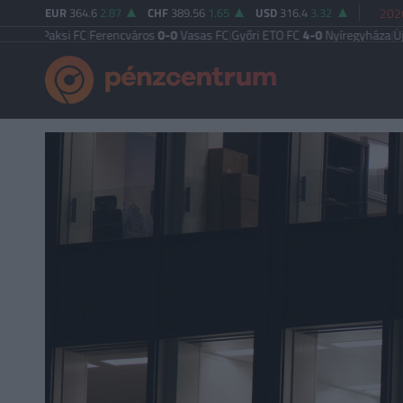
EUR
364.6
2.87
CHF
389.56
1.65
USD
316.4
3.32
2026
Paksi FC
|
Ferencváros
0-0
Vasas FC
|
Győri ETO FC
4-0
Nyíregyháza
|
Újpest F