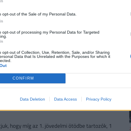
In
lene keresniük ahhoz, hogy jól éljenek.
nz kellene a nagyon szűkös, a szűkös, az átlagos,
o opt-out of the Sale of my Personal Data.
In
to opt-out of processing my Personal Data for Targeted
y minél magasabb jövedelmi ötödbe tartozik is
ing.
In
böző megélhetési szintekhez magasabb összegre
egszegényebb magyarok szerint nagyon jól meg
o opt-out of Collection, Use, Retention, Sale, and/or Sharing
ersonal Data that Is Unrelated with the Purposes for which it
eggazdagabbak szerint a nagyon jó élethez
lected.
Out
ség.
CONFIRM
Data Deletion
Data Access
Privacy Policy
uk, hogy míg az 1. jövedelmi ötödbe tartozók, 1
2