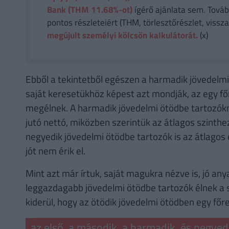
Bank (THM 11.68%-ot)
ígérő ajánlata sem. Tovább
pontos részleteiért (THM, törlesztőrészlet, vissza
megújult személyi kölcsön kalkulátorát.
(x)
Ebből a tekintetből egészen a harmadik jövedelmi
saját keresetükhöz képest azt mondják, az egy fő
megélnek. A harmadik jövedelmi ötödbe tartozókná
jutó nettó, miközben szerintük az átlagos szinthe
negyedik jövedelmi ötödbe tartozók is az átlagos é
jót nem érik el.
Mint azt már írtuk, saját magukra nézve is, jó anya
leggazdagabb jövedelmi ötödbe tartozók élnek a s
kiderül, hogy az ötödik jövedelmi ötödben egy főr
az első, a második, a harmadik, és negyed