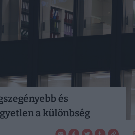
egszegényebb és
gyetlen a különbség