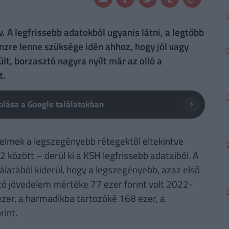
A legfrissebb adatokból ugyanis látni, a legtöbb
nzre lenne szüksége idén ahhoz, hogy jól vagy
lt, borzasztó nagyra nyílt már az olló a
t.
lása a Google találatokban
delmek a legszegényebb rétegektől eltekintve
között – derül ki a KSH legfrissebb adataiból. A
gálatából kiderül, hogy a legszegényebb, azaz első
ttó jövedelem mértéke 77 ezer forint volt 2022-
zer, a harmadikba tartozóké 168 ezer, a
rint.