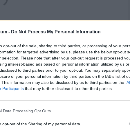
tlagosan több mint 53 ezer forinttal tudták növelni
rum -
Do Not Process My Personal Information
k ez mindössze 6 ezer forinttal sikerült. Igaz,
vi nettó jövedelme nőtt a legjobban, egészen
to opt-out of the sale, sharing to third parties, or processing of your per
pán 27 ezer forintot jelentett.
formation for targeted advertising by us, please use the below opt-out s
r selection. Please note that after your opt-out request is processed y
zalékos inflációt mértünk 2021-hez képest. Ez
eing interest-based ads based on personal information utilized by us or
disclosed to third parties prior to your opt-out. You may separately opt-
delmi ötödbe tartozóknak már 2022-ben minőségileg
losure of your personal information by third parties on the IAB’s list of
ont a többi jövedelmi ötödbe tartozónak is csupán
. This information may also be disclosed by us to third parties on the
IA
dése az átlagos éves inflációt.
Participants
that may further disclose it to other third parties.
rok?
l Data Processing Opt Outs
o opt-out of the Sharing of my personal data.
ndig érdemes megvizsgálni azt is, hogy az emberek