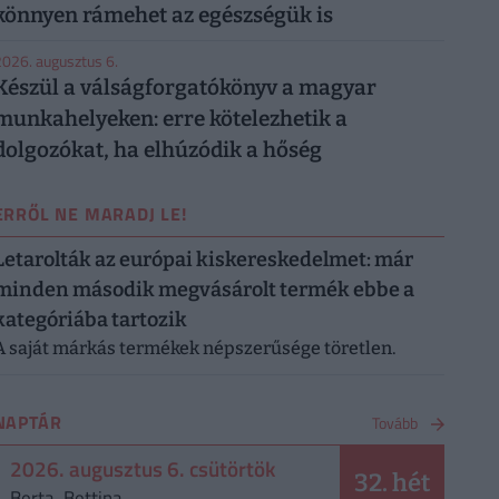
könnyen rámehet az egészségük is
026. augusztus 6.
Készül a válságforgatókönyv a magyar
munkahelyeken: erre kötelezhetik a
dolgozókat, ha elhúzódik a hőség
ERRŐL NE MARADJ LE!
Letarolták az európai kiskereskedelmet: már
minden második megvásárolt termék ebbe a
kategóriába tartozik
A saját márkás termékek népszerűsége töretlen.
NAPTÁR
Tovább
2026. augusztus 6. csütörtök
32. hét
Berta, Bettina