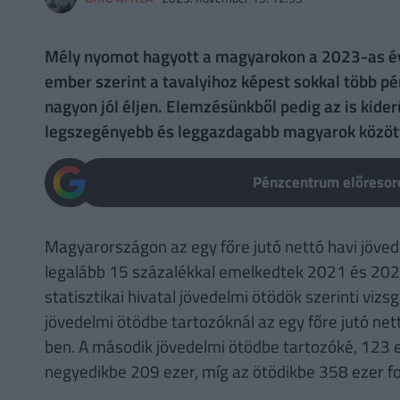
Mély nyomot hagyott a magyarokon a 2023-as év. 
ember szerint a tavalyihoz képest sokkal több pé
nagyon jól éljen. Elemzésünkből pedig az is kiderü
legszegényebb és leggazdagabb magyarok közöt
Pénzcentrum előresoro
Magyarországon az egy főre jutó nettó havi jöve
legalább 15 százalékkal emelkedtek 2021 és 2022 
statisztikai hivatal jövedelmi ötödök szerinti vizs
jövedelmi ötödbe tartozóknál az egy főre jutó ne
ben. A második jövedelmi ötödbe tartozóké, 123 e
negyedikbe 209 ezer, míg az ötödikbe 358 ezer fo