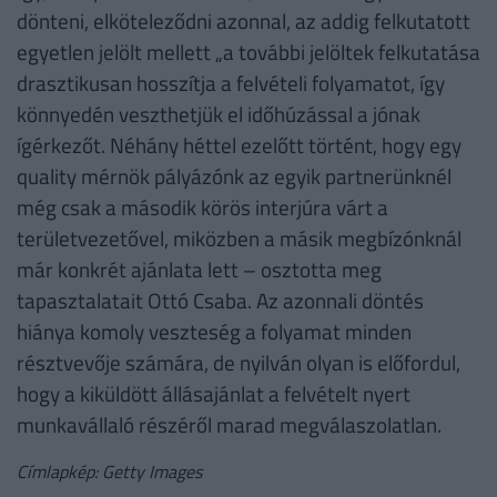
dönteni, elköteleződni azonnal, az addig felkutatott
egyetlen jelölt mellett „a további jelöltek felkutatása
drasztikusan hosszítja a felvételi folyamatot, így
könnyedén veszthetjük el időhúzással a jónak
ígérkezőt. Néhány héttel ezelőtt történt, hogy egy
quality mérnök pályázónk az egyik partnerünknél
még csak a második körös interjúra várt a
területvezetővel, miközben a másik megbízónknál
már konkrét ajánlata lett – osztotta meg
tapasztalatait Ottó Csaba. Az azonnali döntés
hiánya komoly veszteség a folyamat minden
résztvevője számára, de nyilván olyan is előfordul,
hogy a kiküldött állásajánlat a felvételt nyert
munkavállaló részéről marad megválaszolatlan.
Címlapkép: Getty Images