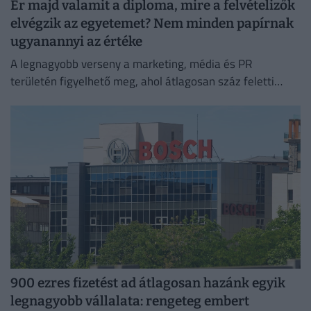
Ér majd valamit a diploma, mire a felvételizők
elvégzik az egyetemet? Nem minden papírnak
ugyanannyi az értéke
A legnagyobb verseny a marketing, média és PR
területén figyelhető meg, ahol átlagosan száz feletti
jelentkező juthat egy pályakezdő állásra.
900 ezres fizetést ad átlagosan hazánk egyik
legnagyobb vállalata: rengeteg embert