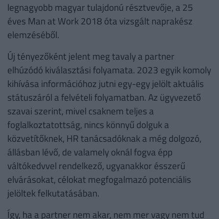
legnagyobb magyar tulajdonú résztvevője, a 25
éves Man at Work 2018 óta vizsgált naprakész
elemzéséből.
Új tényezőként jelent meg tavaly a partner
elhúzódó kiválasztási folyamata. 2023 egyik komoly
kihívása információhoz jutni egy-egy jelölt aktuális
státuszáról a felvételi folyamatban. Az ügyvezető
szavai szerint, mivel csaknem teljes a
foglalkoztatottság, nincs könnyű dolguk a
közvetítőknek, HR tanácsadóknak a még dolgozó,
állásban lévő, de valamely oknál fogva épp
váltókedvvel rendelkező, ugyanakkor ésszerű
elvárásokat, célokat megfogalmazó potenciális
jelöltek felkutatásában.
Így, ha a partner nem akar, nem mer vagy nem tud