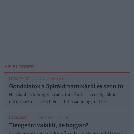
HR BLOGGER
LEGACYKFT
| 2026.08.03 13:05
Gondolatok a Spiráldinamikáról és azon túl
Ha rövid és könnyen emészthető írást keresel, akkor
ebbe most ne kezdj bele! "The psychology of the...
LASKAINELLI
| 2026.07.31 11:05
Elengedni valakit, de hogyan?
Az elengedés nem ott kezdődik, hogy elengeded. Hanem