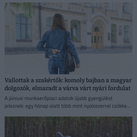
Vallottak a szakértők: komoly bajban a magyar
dolgozók, elmaradt a várva várt nyári fordulat
A júniusi munkaerőpiaci adatok újabb gyengülést
jeleznek: egy hónap alatt több mint nyolcezerrel csökkent
a foglalkoztatottak száma.