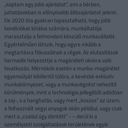
„kaptam egy jobb ajánlatot”, ami a bérben,
juttatásokban is előnyösebb állásajánlatot jelenti.
De 2020 óta gyakran tapasztalható, hogy jobb
kondíciókat kínálva számára, munkáltatója
marasztalja a felmondani készülő munkavállalót.
Egyértelműen látszik, hogy egyre inkább a
megtartásra fókuszálnak a cégek. Az elutasítások
harmadik helyezettje a magánéleti okokra való
hivatkozás. Mérnökök esetén a munka-magánélet
egyensúlyát kibillentő túlóra, a kevésbé exkluzív
munkakörnyezet, vagy a munkavégzést nehezítő
körülmények, mint a technológia jellegéből adódóan
a zaj-, s a hanghatás, vagy mert „koszos” az üzem,
a felhasznált vegyi anyagok okán például, vagy csak
mert a „család úgy döntött” - – derül ki a
személyzeti szolgáltatások területének egyik