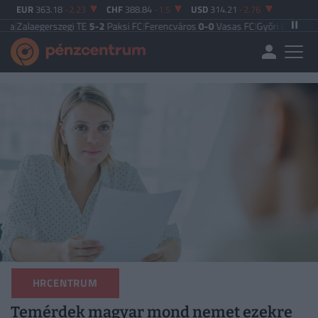
EUR
363.18
-2.23
CHF
388.84
-1.5
USD
314.21
-2.76
szegi TE
5-2
Paksi FC
|
Ferencváros
0-0
Vasas FC
|
Győri ETO FC
4-0
Nyíregyhá
HRCENTRUM
Temérdek magyar mond nemet ezekre