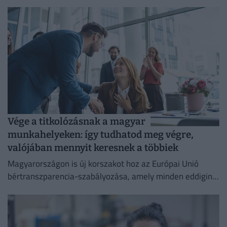
Vége a titkolózásnak a magyar
munkahelyeken: így tudhatod meg végre,
valójában mennyit keresnek a többiek
Magyarországon is új korszakot hoz az Európai Unió
bértranszparencia-szabályozása, amely minden eddiginél
átláthatóbbá teszi a vállalati javadalmazást: