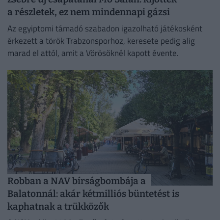
a részletek, ez nem mindennapi gázsi
Az egyiptomi támadó szabadon igazolható játékosként
érkezett a török Trabzonsporhoz, keresete pedig alig
marad el attól, amit a Vörösöknél kapott évente.
Robban a NAV bírságbombája a
Balatonnál: akár kétmilliós büntetést is
kaphatnak a trükközők