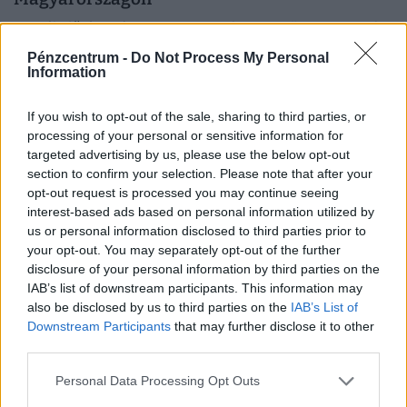
Egy jól időzített és megtervezett karrierszünet nemcsak a
vezetőt, hanem a vállalkozást is új pályára állíthatja.
Pénzcentrum -
Do Not Process My Personal
Information
If you wish to opt-out of the sale, sharing to third parties, or
processing of your personal or sensitive information for
targeted advertising by us, please use the below opt-out
section to confirm your selection. Please note that after your
opt-out request is processed you may continue seeing
interest-based ads based on personal information utilized by
us or personal information disclosed to third parties prior to
your opt-out. You may separately opt-out of the further
disclosure of your personal information by third parties on the
IAB’s list of downstream participants. This information may
also be disclosed by us to third parties on the
IAB’s List of
Kegyetlen hetek várnak a dolgozó
Downstream Participants
that may further disclose it to other
magyarokra: életveszélyes csapdát rejt ez az
third parties.
időszak
Personal Data Processing Opt Outs
A tartós hőség nemcsak a komfortérzetet rontja, de