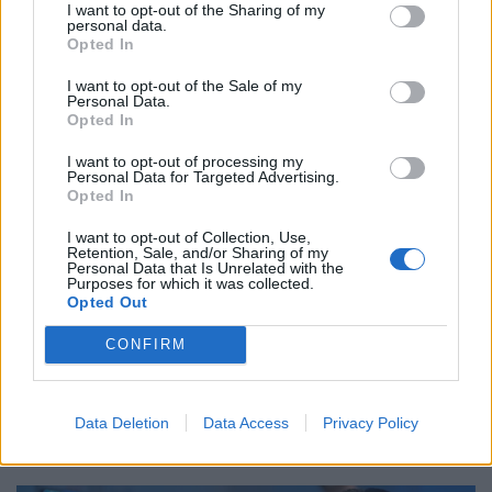
komoly fizikai és mentális terhet jelenthet a dolgozók
I want to opt-out of the Sharing of my
personal data.
számára.
Opted In
I want to opt-out of the Sale of my
Personal Data.
Opted In
I want to opt-out of processing my
Personal Data for Targeted Advertising.
Opted In
I want to opt-out of Collection, Use,
Retention, Sale, and/or Sharing of my
Personal Data that Is Unrelated with the
Purposes for which it was collected.
Opted Out
Időzített bomba ketyeg a magyar
CONFIRM
munkahelyeken: hamarosan százezrével
tűnnek el a dolgozók
Bár a magyar munkaerőpiac látszólag stabil, hiszen a
Data Deletion
Data Access
Privacy Policy
foglalkoztatottság továbbra is magas, a munkanélküliség
pedig nem emelkedik drámai mértékben.