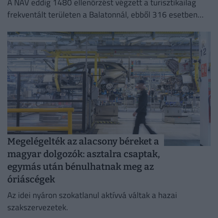
A NAV eddig 1480 ellenőrzést végzett a turisztikailag
frekventált területen a Balatonnál, ebből 316 esetben
tárt fel szabálytalanságot.
Megelégelték az alacsony béreket a
magyar dolgozók: asztalra csaptak,
egymás után bénulhatnak meg az
óriáscégek
Az idei nyáron szokatlanul aktívvá váltak a hazai
szakszervezetek.