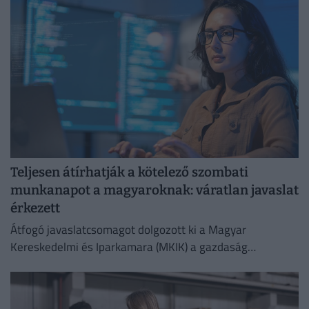
Teljesen átírhatják a kötelező szombati
munkanapot a magyaroknak: váratlan javaslat
érkezett
Átfogó javaslatcsomagot dolgozott ki a Magyar
Kereskedelmi és Iparkamara (MKIK) a gazdaság
működőképességének megőrzése és az energiaválság
kezelése érdekében.