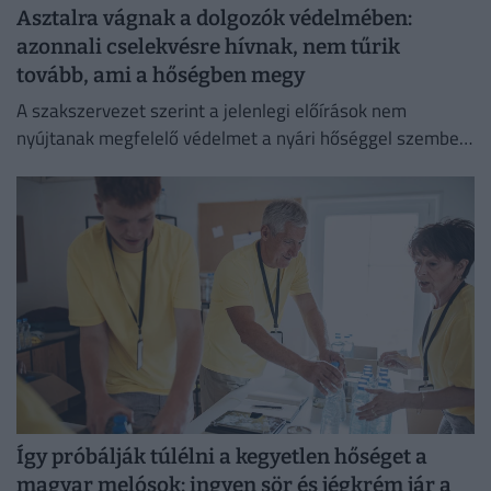
Asztalra vágnak a dolgozók védelmében:
azonnali cselekvésre hívnak, nem tűrik
tovább, ami a hőségben megy
A szakszervezet szerint a jelenlegi előírások nem
nyújtanak megfelelő védelmet a nyári hőséggel szemben,
ezért aláírásgyűjtést indítottak a dolgozók egészségének
védelmében.
Így próbálják túlélni a kegyetlen hőséget a
magyar melósok: ingyen sör és jégkrém jár a