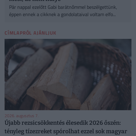
Pár nappal ezelőtt Gabi barátnőmmel beszélgettünk,
éppen ennek a cikknek a gondolataival voltam elfo...
CÍMLAPRÓL AJÁNLJUK
2026. augusztus 7.
Újabb rezsicsökkentés élesedik 2026 őszén:
tényleg tízezreket spórolhat ezzel sok magyar