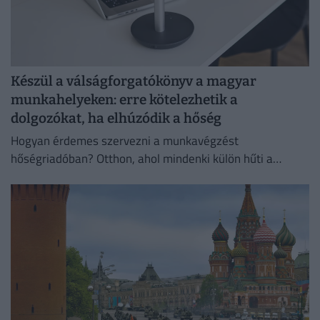
Készül a válságforgatókönyv a magyar
munkahelyeken: erre kötelezhetik a
dolgozókat, ha elhúzódik a hőség
Hogyan érdemes szervezni a munkavégzést
hőségriadóban? Otthon, ahol mindenki külön hűti a
lakását, vagy egy korszerű, energiahatékony
irodaházban, ahol a hűtés központilag működik.