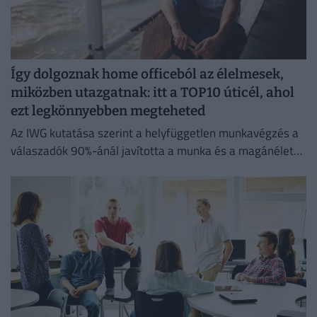
Így dolgoznak home officeból az élelmesek,
miközben utazgatnak: itt a TOP10 úticél, ahol
ezt legkönnyebben megteheted
Az IWG kutatása szerint a helyfüggetlen munkavégzés a
válaszadók 90%-ánál javította a munka és a magánélet
egyensúlyát, míg 80%-uk produktívabbnak érzi magát.