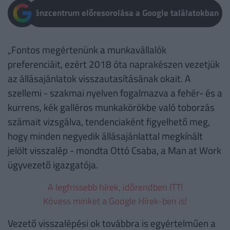
Pénzcentrum előresorolása a Google találatokban
„Fontos megértenünk a munkavállalók
preferenciáit, ezért 2018 óta naprakészen vezetjük
az állásajánlatok visszautasításának okait. A
szellemi - szakmai nyelven fogalmazva a fehér- és a
kurrens, kék galléros munkakörökbe való toborzás
számait vizsgálva, tendenciaként figyelhető meg,
hogy minden negyedik állásajánlattal megkínált
jelölt visszalép - mondta Ottó Csaba, a Man at Work
ügyvezető igazgatója.
A legfrissebb hírek, időrendben ITT!
Kövess minket a Google Hírek-ben is!
Vezető visszalépési ok továbbra is egyértelműen a