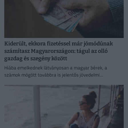
Kiderült, ekkora fizetéssel már jómódúnak
számítasz Magyarországon: tágul az olló
gazdag és szegény között
Hiába emelkednek látványosan a magyar bérek, a
számok mögött továbbra is jelentős jövedelmi
különbségek húzódnak meg.