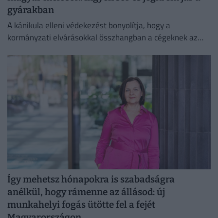
gyárakban
A kánikula elleni védekezést bonyolítja, hogy a
kormányzati elvárásokkal összhangban a cégeknek az
energiafogyasztásukat is mérsékelniük kell.
Így mehetsz hónapokra is szabadságra
anélkül, hogy rámenne az állásod: új
munkahelyi fogás ütötte fel a fejét
Magyarországon