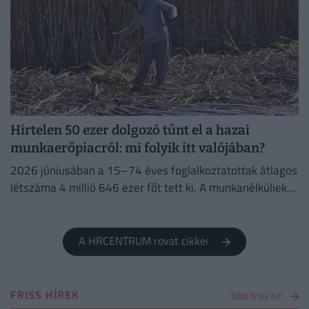
Hirtelen 50 ezer dolgozó tűnt el a hazai
munkaerőpiacról: mi folyik itt valójában?
2026 júniusában a 15–74 éves foglalkoztatottak átlagos
létszáma 4 millió 646 ezer főt tett ki. A munkanélküliek
száma 214 ezer fő, a munkanélküliségi ráta 4,4%...
A HRCENTRUM rovat cikkei
FRISS HÍREK
Több friss hír