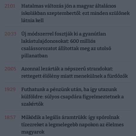
21:01
Hatalmas változás jön a magyar általános
iskolákban szeptembertől: ezt minden szülőnek
látnia kell
20:33
Új módszerrel fosztják ki a gyanútlan
lakástulajdonosokat: 600 milliós
csalássorozatot állítottak meg az utolsó
pillanatban
20:05
Azonnal lezárták a népszerű strandokat:
rettegett élőlény miatt menekülnek a fürdőzők
19:29
Futhatunk a pénzünk után, ha így utazunk
külföldre: súlyos csapdára figyelmeztetnek a
szakértők
18:57
Működik a legális áramtrükk: így spórolnak
tízezreket a legmelegebb napokon az élelmes
magyarok