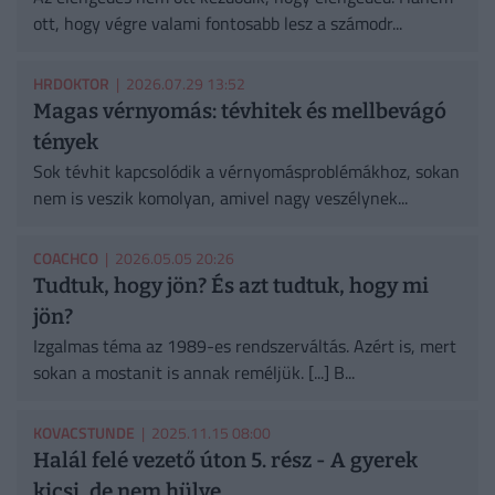
ott, hogy végre valami fontosabb lesz a számodr...
HRDOKTOR
| 2026.07.29 13:52
Magas vérnyomás: tévhitek és mellbevágó
tények
Sok tévhit kapcsolódik a vérnyomásproblémákhoz, sokan
nem is veszik komolyan, amivel nagy veszélynek...
COACHCO
| 2026.05.05 20:26
Tudtuk, hogy jön? És azt tudtuk, hogy mi
jön?
Izgalmas téma az 1989-es rendszerváltás. Azért is, mert
sokan a mostanit is annak reméljük. [...] B...
KOVACSTUNDE
| 2025.11.15 08:00
Halál felé vezető úton 5. rész - A gyerek
kicsi, de nem hülye