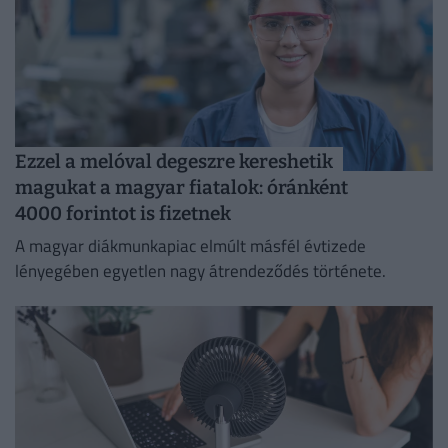
Ezzel a melóval degeszre kereshetik
magukat a magyar fiatalok: óránként
4000 forintot is fizetnek
A magyar diákmunkapiac elmúlt másfél évtizede
lényegében egyetlen nagy átrendeződés története.