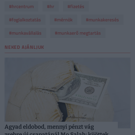
#hrcentrum
#hr
#fizetés
#foglalkoztatás
#mérnök
#munkakeresés
#munkavállalás
#munkaerő megtartás
NEKED AJÁNLJUK
Agyad eldobod, mennyi pénzt vág
zsebre új csapatánál Mo Salah: kijöttek