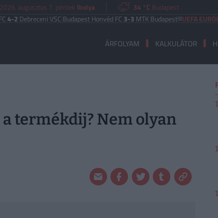
2026. augusztus 7. péntek
Ibolya
34 °C
Budapest
ebreceni VSC
|
Budapest Honvéd FC
3-3
MTK Budapest
UEFA EURÓPA LIGA
ÁRFOLYAM
KALKULÁTOR
H
i a termékdij? Nem olyan