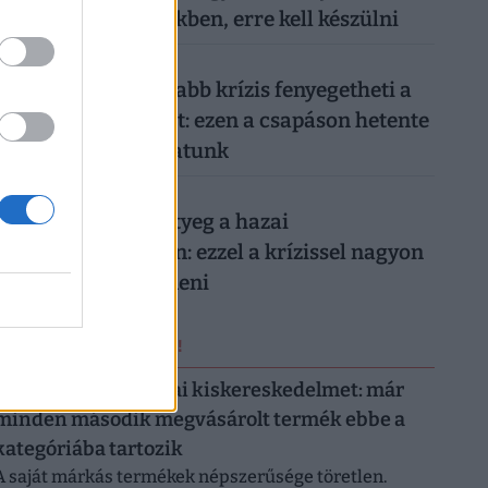
háziorvosi rendelőkben, erre kell készülni
026. augusztus 7.
Hiába a jó hírek, újabb krízis fenyegetheti a
magyar gazdaságot: ezen a csapáson hetente
milliárdokat bukhatunk
026. augusztus 7.
Időzített bomba ketyeg a hazai
nyugdíjrendszerben: ezzel a krízissel nagyon
nehéz lesz mit kezdeni
ERRŐL NE MARADJ LE!
Letarolták az európai kiskereskedelmet: már
minden második megvásárolt termék ebbe a
kategóriába tartozik
A saját márkás termékek népszerűsége töretlen.