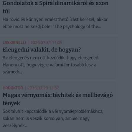
Gondolatok a Spiráldinamikáról és azon
túl
Ha rövid és könnyen emészthető írást keresel, akkor
ebbe most ne kezdj bele! "The psychology of the...
LASKAINELLI
| 2026.07.31 11:05
Elengedni valakit, de hogyan?
Az elengedés nem ott kezdődik, hogy elengeded.
Hanem ott, hogy végre valami fontosabb lesz a
számodr...
HRDOKTOR
| 2026.07.29 13:52
Magas vérnyomás: tévhitek és mellbevágó
tények
Sok tévhit kapcsolódik a vérnyomásproblémákhoz,
sokan nem is veszik komolyan, amivel nagy
veszélynek...