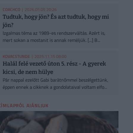
COACHCO
| 2026.05.05 20:26
Tudtuk, hogy jön? És azt tudtuk, hogy mi
jön?
Izgalmas téma az 1989-es rendszerváltás. Azért is,
mert sokan a mostanit is annak reméljük. [...] B...
KOVACSTUNDE
| 2025.11.15 08:00
Halál felé vezető úton 5. rész - A gyerek
kicsi, de nem hülye
Pár nappal ezelőtt Gabi barátnőmmel beszélgettünk,
éppen ennek a cikknek a gondolataival voltam elfo...
CÍMLAPRÓL AJÁNLJUK