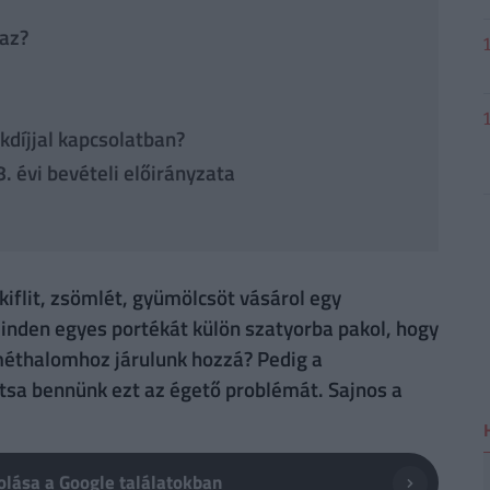
 az?
díjjal kapcsolatban?
. évi bevételi előirányzata
iflit, zsömlét, gyümölcsöt vásárol egy
inden egyes portékát külön szatyorba pakol, hogy
eméthalomhoz járulunk hozzá? Pedig a
ítsa bennünk ezt az égető problémát. Sajnos a
lása a Google találatokban