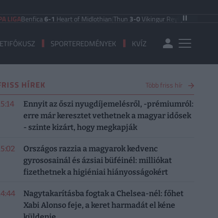
Benfica
6-1
Heart of Midlothian
|
Thun
3-0
Vikingur Reykjavik
|
PAOK Saloniki
0
ETIFÓKUSZ
SPORTEREDMÉNYEK
KVÍZ
FRISS HÍREK
Több friss hír
15:14
Ennyit az őszi nyugdíjemelésről, -prémiumról:
erre már keresztet vethetnek a magyar idősek
- szinte kizárt, hogy megkapják
15:02
Országos razzia a magyarok kedvenc
gyrososainál és ázsiai büféinél: milliókat
fizethetnek a higiéniai hiányosságokért
14:44
Nagytakarításba fogtak a Chelsea-nél: főhet
Xabi Alonso feje, a keret harmadát el kéne
küldenie