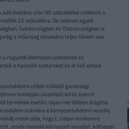
 adó kivetése után 90 százalékkal csökkent a
emelték 22 százalékra. De számos egyéb
szágban, Svédországban és Olaszországban is
pedig a műanyag tasakokra teljes tilalom van
an a nagyobb élelmiszerüzleteknek és
niük a használt szatyrokat és át kell adniuk
nyezetvédelmi célból működő gazdasági
térium honlapján olvasható leírás szerint
lentő termékek esetén, olyan mértékben drágítsa
társadalom számára a környezetvédelmi veszély
ékdíj másik célja, hogy (...) olyan konkurens
tót, amely hasonló környezeti veszélyt, költséget