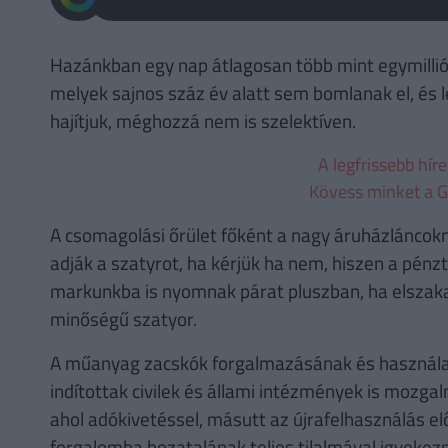
Hazánkban egy nap átlagosan több mint egymillió 
melyek sajnos száz év alatt sem bomlanak el, és 
hajítjuk, méghozzá nem is szelektíven.
A legfrissebb hír
Kövess minket a G
A csomagolási őrület főként a nagy áruházláncokn
adják a szatyrot, ha kérjük ha nem, hiszen a pén
markunkba is nyomnak párat pluszban, ha elszak
minőségű szatyor.
A műanyag zacskók forgalmazásának és használ
indítottak civilek és állami intézmények is mozga
ahol adókivetéssel, másutt az újrafelhasználás el
forgalomba hozatalának teljes tilalmával igyekezn