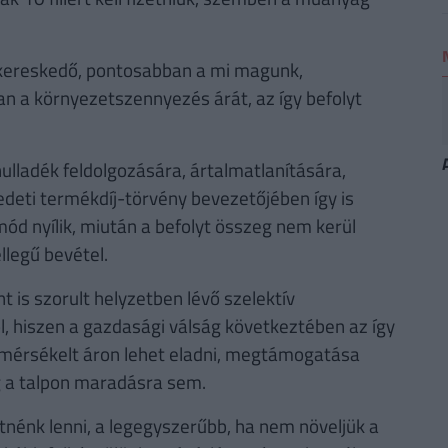
 kereskedő, pontosabban a mi magunk,
an a környezetszennyezés árát, az így befolyt
hulladék feldolgozására, ártalmatlanítására,
edeti termékdíj-törvény bevezetőjében így is
d nyílik, miután a befolyt összeg nem kerül
llegű bevétel.
 is szorult helyzetben lévő szelektív
l, hiszen a gazdasági válság következtében az így
 mérsékelt áron lehet eladni, megtámogatása
g a talpon maradásra sem.
nénk lenni, a legegyszerűbb, ha nem növeljük a