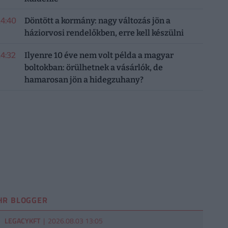
14:40
Döntött a kormány: nagy változás jön a
háziorvosi rendelőkben, erre kell készülni
14:32
Ilyenre 10 éve nem volt példa a magyar
boltokban: örülhetnek a vásárlók, de
hamarosan jön a hidegzuhany?
HR BLOGGER
LEGACYKFT
| 2026.08.03 13:05