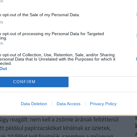
In
ztosítás
. Mivel évtizedekre előre tekintve az
sincsen garancia, úgy tűnik ez időskori
o opt-out of the Sale of my Personal Data.
2
. De
mennyi pénzhez is juthatunk egy
In
n védhetjük ki egy ilyen megtakarítással pénzünk
to opt-out of processing my Personal Data for Targeted
bben a cikkben
, illetve a Pénzcentrum
nyugdíj
ing.
In
2
o opt-out of Collection, Use, Retention, Sale, and/or Sharing
ersonal Data that Is Unrelated with the Purposes for which it
lected.
Out
és a díjkivetés módját, a CBA Kereskedelmi Kft.
igyelmet a várható drágulásra egyes élelmiszerek,
CONFIRM
latlan élelmiszerek értékesítésekor ugyanis
i a csomagolóanyagot, de ezt persze az árakban
Data Deletion
Data Access
Privacy Policy
gy reagált: nem kell a zsömle árának feltétlenül
 például papírzacskókat kínálnak az üzletek,
ak 10 fillért kell fizetniük, szemben a műanyag