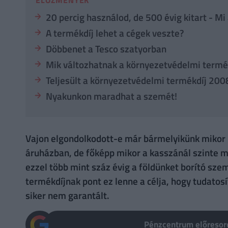
20 percig használod, de 500 évig kitart - Mi
A termékdíj lehet a cégek veszte?
Döbbenet a Tesco szatyorban
Mik változhatnak a környezetvédelmi termék
Teljesült a környezetvédelmi termékdíj 2008
Nyakunkon maradhat a szemét!
Vajon elgondolkodott-e már bármelyikünk mikor k
áruházban, de főképp mikor a kasszánál szinte m
ezzel több mint száz évig a földünket borító sz
termékdíjnak pont ez lenne a célja, hogy tudatos
siker nem garantált.
Pénzcentrum előresoro