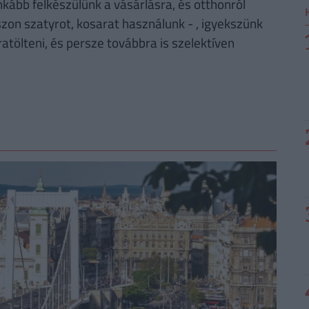
kább felkészülünk a vásárlásra, és otthonról
zon szatyrot, kosarat használunk - , igyekszünk
ratölteni, és persze továbbra is szelektíven