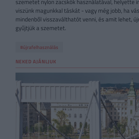
szemetet nylon zacskók használatával, helyette in
viszünk magunkkal táskát - vagy még jobb, ha vás
mindenből visszaválthatót venni, és amit lehet, új
gyűjtjük a szemetet.
#újrafelhasználás
NEKED AJÁNLJUK