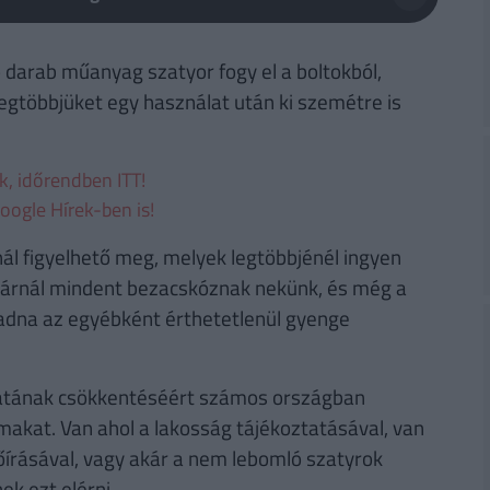
darab műanyag szatyor fogy el a boltokból,
legtöbbjüket egy használat után ki szemétre is
ek, időrendben ITT!
oogle Hírek-ben is!
ál figyelhető meg, melyek legtöbbjénél ingyen
ztárnál mindent bezacskóznak nekünk, és még a
adna az egyébként érthetetlenül gyenge
atának csökkentéséért számos országban
lmakat. Van ahol a lakosság tájékoztatásával, van
őírásával, vagy akár a nem lebomló szatyrok
ek ezt elérni.