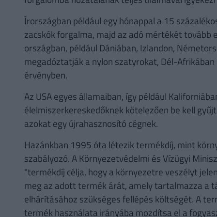
Írországban például egy hónappal a 15 százalékos
zacskók forgalma, majd az adó mértékét tovább 
országban, például Dániában, Izlandon, Németor
megadóztatják a nylon szatyrokat, Dél-Afrikában 
érvényben.
Az USA egyes államaiban, így például Kaliforniáb
élelmiszerkereskedőknek kötelezően be kell gyűjte
azokat egy újrahasznosító cégnek.
Hazánkban 1995 óta létezik termékdíj, mint kör
szabályozó. A Környezetvédelmi és Vízügyi Minisz
"termékdíj célja, hogy a környezetre veszélyt je
meg az adott termék árát, amely tartalmazza a 
elhárításához szükséges fellépés költségét. A term
termék használata irányába mozdítsa el a fogyasz