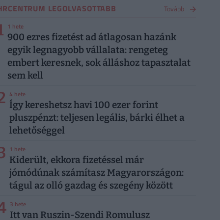
HRCENTRUM LEGOLVASOTTABB
Tovább
1
1 hete
900 ezres fizetést ad átlagosan hazánk
egyik legnagyobb vállalata: rengeteg
embert keresnek, sok álláshoz tapasztalat
sem kell
2
4 hete
Így kereshetsz havi 100 ezer forint
pluszpénzt: teljesen legális, bárki élhet a
lehetőséggel
3
1 hete
Kiderült, ekkora fizetéssel már
jómódúnak számítasz Magyarországon:
tágul az olló gazdag és szegény között
4
3 hete
Itt van Ruszin-Szendi Romulusz