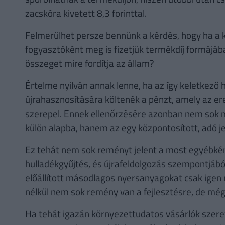
zacskóra kivetett 8,3 forinttal.
Felmerülhet persze bennünk a kérdés, hogy ha a
fogyasztóként meg is fizetjük termékdíj formájáb
összeget mire fordítja az állam?
Értelme nyilván annak lenne, ha az így keletkező 
újrahasznosítására költenék a pénzt, amely az er
szerepel. Ennek ellenőrzésére azonban nem sok mó
külön alapba, hanem az egy központosított, adó je
Ez tehát nem sok reményt jelent a most egyébként
hulladékgyűjtés, és újrafeldolgozás szempontjábó
előállított másodlagos nyersanyagokat csak igen
nélkül nem sok remény van a fejlesztésre, de mé
Ha tehát igazán környezettudatos vásárlók szeret