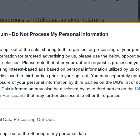
miabroncs, a hűtőközeg, az akkumulátor, a
s és elektronikai berendezés, és az úgynevezett
rum -
Do Not Process My Personal Information
nak kell megfizetnie, aki a díjköteles terméket
ját célra felhasználja.
to opt-out of the sale, sharing to third parties, or processing of your per
2
formation for targeted advertising by us, please use the below opt-out s
észetesen áthárítja a vevőre, szerencsésebb
r selection. Please note that after your opt-out request is processed y
agy a termékek árába építi be. Utóbbi azért sem
eing interest-based ads based on personal information utilized by us or
óját veszíti el az adóztatás, hogy a
disclosed to third parties prior to your opt-out. You may separately opt-
losure of your personal information by third parties on the IAB’s list of
eszélyeit, ráadásul így azok is megfizetik a
. This information may also be disclosed by us to third parties on the
IA
2
.
Participants
that may further disclose it to other third parties.
RINT, HA NYUGDÍJBA MEGY: EGYSZERŰ
l Data Processing Opt Outs
2
o opt-out of the Sharing of my personal data.
rűségnek örvendenek a
nyugdíjmegtakarítási