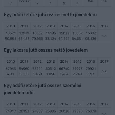
106.36
n.a.
n.a.
7
7
1
9
4
Egy adófizetőre jutó összes nettó jövedelem
2010
2011
2012
2013
2014
2015
2016
2017
13521
12979
13667
14185
15022
15852
16382
n.a.
50.991
65.483
79.966
33.124
64.791
64.631
08.136
Egy lakosra jutó összes nettó jövedelem
2010
2011
2012
2013
2014
2015
2016
2017
57943
54960
57211
60512
66740
71075
79921
n.a.
4.31
6.356
1.459
1.856
1.464
2.243
3.97
Egy adófizetőre jutó összes személyi
jövedelemadó
2010
2011
2012
2013
2014
2015
2016
2017
24817
20153
24859
25335
26026
29396
26378
n.a.