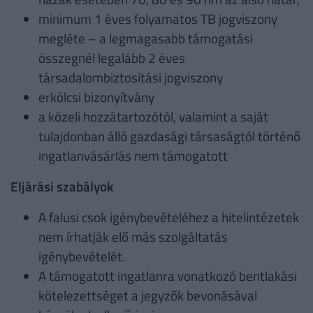
minimum 1 éves folyamatos TB jogviszony
megléte – a legmagasabb támogatási
összegnél legalább 2 éves
társadalombiztosítási jogviszony
erkölcsi bizonyítvány
a közeli hozzátartozótól, valamint a saját
tulajdonban álló gazdasági társaságtól történő
ingatlanvásárlás nem támogatott
Eljárási szabályok
A falusi csok igénybevételéhez a hitelintézetek
nem írhatják elő más szolgáltatás
igénybevételét.
A támogatott ingatlanra vonatkozó bentlakási
kötelezettséget a jegyzők bevonásával