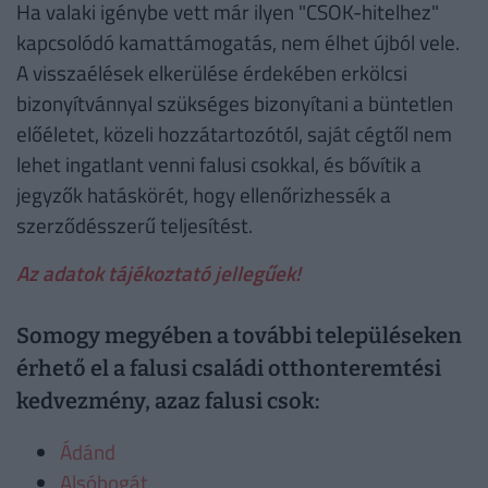
Ha valaki igénybe vett már ilyen "CSOK-hitelhez"
kapcsolódó kamattámogatás, nem élhet újból vele.
A visszaélések elkerülése érdekében erkölcsi
bizonyítvánnyal szükséges bizonyítani a büntetlen
előéletet, közeli hozzátartozótól, saját cégtől nem
lehet ingatlant venni falusi csokkal, és bővítik a
jegyzők hatáskörét, hogy ellenőrizhessék a
szerződésszerű teljesítést.
Az adatok tájékoztató jellegűek!
Somogy megyében a további településeken
érhető el a falusi családi otthonteremtési
kedvezmény, azaz falusi csok:
Ádánd
Alsóbogát