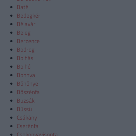
Baté
Bedegkér
Bélavár
Beleg
Berzence
Bodrog
Bolhás
Bolhó
Bonnya
Böhönye
Bőszénfa
Buzsák
Büssü
Csákány
Cserénfa
Csokonyavisonta