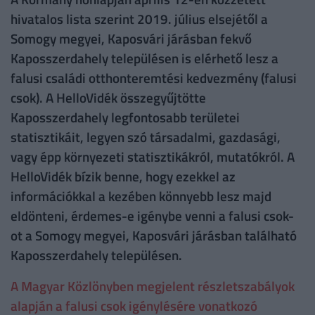
hivatalos lista szerint 2019. július elsejétől a
Somogy megyei, Kaposvári járásban fekvő
Kaposszerdahely településen is elérhető lesz a
falusi családi otthonteremtési kedvezmény (falusi
csok). A HelloVidék összegyűjtötte
Kaposszerdahely legfontosabb területei
statisztikáit, legyen szó társadalmi, gazdasági,
vagy épp környezeti statisztikákról, mutatókról. A
HelloVidék bízik benne, hogy ezekkel az
információkkal a kezében könnyebb lesz majd
eldönteni, érdemes-e igénybe venni a falusi csok-
ot a Somogy megyei, Kaposvári járásban található
Kaposszerdahely településen.
A Magyar Közlönyben megjelent részletszabályok
alapján a falusi csok igénylésére vonatkozó