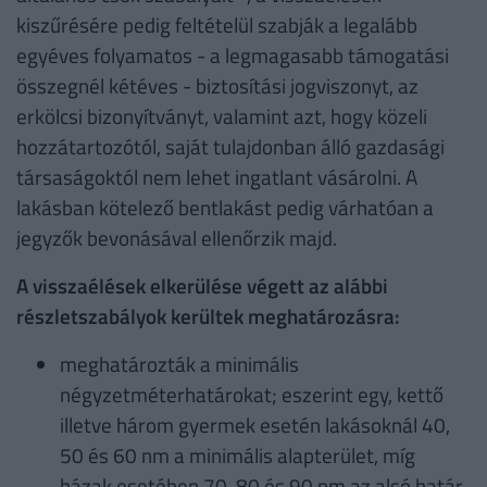
kiszűrésére pedig feltételül szabják a legalább
egyéves folyamatos - a legmagasabb támogatási
összegnél kétéves - biztosítási jogviszonyt, az
erkölcsi bizonyítványt, valamint azt, hogy közeli
hozzátartozótól, saját tulajdonban álló gazdasági
társaságoktól nem lehet ingatlant vásárolni. A
lakásban kötelező bentlakást pedig várhatóan a
jegyzők bevonásával ellenőrzik majd.
A visszaélések elkerülése végett az alábbi
részletszabályok kerültek meghatározásra:
meghatározták a minimális
négyzetméterhatárokat; eszerint egy, kettő
illetve három gyermek esetén lakásoknál 40,
50 és 60 nm a minimális alapterület, míg
házak esetében 70, 80 és 90 nm az alsó határ,