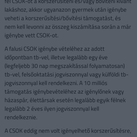
fel CSOK-ot a korszerűsíteni és/vagy bővíteni kívánt
lakáshoz, akkor ugyanazon gyermek után igénybe
veheti a korszerűsítési/bővítési támogatást, és
nem kell levonni az összeg kiszámítása során a már
igénybe vett CSOK-ot.
A falusi CSOK igénybe vételéhez az adott
időpontban tb-vel, illetve legalább egy éve
(legfeljebb 30 nap megszakítással folyamatosan)
tb-vel, felsőoktatási jogviszonnyal vagy külföldi tb-
jogviszonnyal kell rendelkezni. A 10 milliós
támogatás igénybevételéhez az igénylőnek vagy
házaspár, élettársak esetén legalább egyik félnek
legalább 2 éves ilyen jogviszonnyal kell
rendelkeznie.
A CSOK eddig nem volt igényelhető korszerűsítésre,