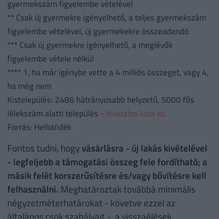
gyermekszám figyelembe vételével
** Csak új gyermekre igényelhető, a teljes gyermekszám
figyelembe vételével, új gyermekekre összeadandó
*** Csak új gyermekre igényelhető, a meglévők
figyelembe vétele nélkül
**** 1, ha már igénybe vette a 4 milliós összeget, vagy 4,
ha még nem
Kistelepülés: 2486 hátrányosabb helyzetű, 5000 fős
lélekszám alatti település -
hivatalos lista itt
.
Forrás: HelloVidék
Fontos tudni, hogy
vásárlásra - új lakás kivételével
- legfeljebb a támogatási összeg fele fordítható; a
másik felét korszerűsítésre és/vagy bővítésre kell
felhasználni.
Meghatároztak továbbá minimális
négyzetméterhatárokat - követve ezzel az
általános csok szabályait -, a visszaélések