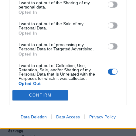
Családtámogatások 2019. július 1-től
I want to opt-out of the Sharing of my
(millió
personal data.
Opted In
forint, vastag betűvel az újdonságok)
I want to opt-out of the Sale of my
Personal Data.
1
2
3
4 
Opted In
gyermek
gyermek
gyermek
t
gy
I want to opt-out of processing my
Personal Data for Targeted Advertising.
Opted In
VISSZA NEM TÉRÍTENDŐ TÁMOGATÁS
I want to opt-out of Collection, Use,
Retention, Sale, and/or Sharing of my
CSOK új építésű
0,6
2,6
10
Personal Data that Is Unrelated with the
ingatlanra*, vagy
Purposes for which it was collected.
Opted Out
CSOK használt ingatlan
0,6
1,43
2,2
2
CONFIRM
vásárlására (nem
kistelepülés)*, vagy
Data Deletion
Data Access
Privacy Policy
CSOK használt ingatlan
0,6
2,6
10
vásárlására, bővítésére
és/vagy