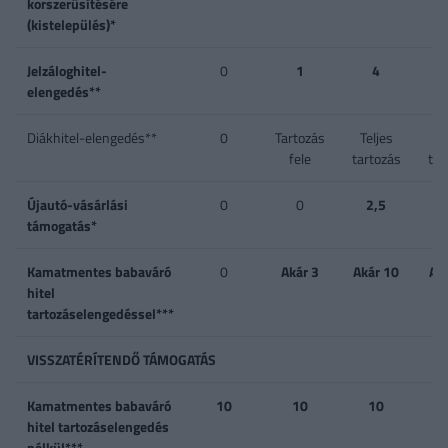
korszerűsítésére
(kistelepülés)*
Jelzáloghitel-
0
1
4
1 
elengedés**
4
Diákhitel-elengedés**
0
Tartozás
Teljes
Te
fele
tartozás
tar
Újautó-vásárlási
0
0
2,5
támogatás*
Kamatmentes babaváró
0
Akár 3
Akár 10
Ak
hitel
tartozáselengedéssel***
VISSZATÉRÍTENDŐ TÁMOGATÁS
Kamatmentes babaváró
10
10
10
hitel tartozáselengedés
nélkül***