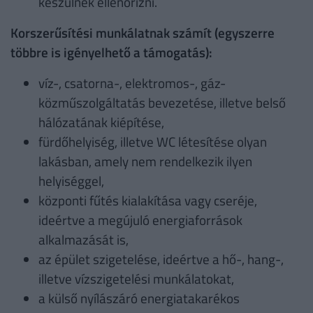
készülnek ellenőrizni.
Korszerűsítési munkálatnak számít (egyszerre
többre is igényelhető a támogatás):
víz-, csatorna-, elektromos-, gáz-
közműszolgáltatás bevezetése, illetve belső
hálózatának kiépítése,
fürdőhelyiség, illetve WC létesítése olyan
lakásban, amely nem rendelkezik ilyen
helyiséggel,
központi fűtés kialakítása vagy cseréje,
ideértve a megújuló energiaforrások
alkalmazását is,
az épület szigetelése, ideértve a hő-, hang-,
illetve vízszigetelési munkálatokat,
a külső nyílászáró energiatakarékos