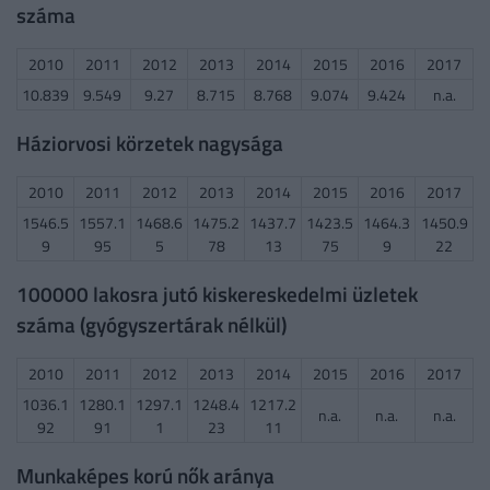
száma
2010
2011
2012
2013
2014
2015
2016
2017
10.839
9.549
9.27
8.715
8.768
9.074
9.424
n.a.
Háziorvosi körzetek nagysága
2010
2011
2012
2013
2014
2015
2016
2017
1546.5
1557.1
1468.6
1475.2
1437.7
1423.5
1464.3
1450.9
9
95
5
78
13
75
9
22
100000 lakosra jutó kiskereskedelmi üzletek
száma (gyógyszertárak nélkül)
2010
2011
2012
2013
2014
2015
2016
2017
1036.1
1280.1
1297.1
1248.4
1217.2
n.a.
n.a.
n.a.
92
91
1
23
11
Munkaképes korú nők aránya