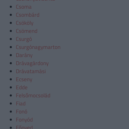
Csoma
Csombárd
Csököly
Csömend
Csurgó
Csurgónagymarton
Darány
Drávagárdony
Drávatamási
Ecseny
Edde
Felsőmocsolád
Fiad
Fonó
Fonyód
Főnyed