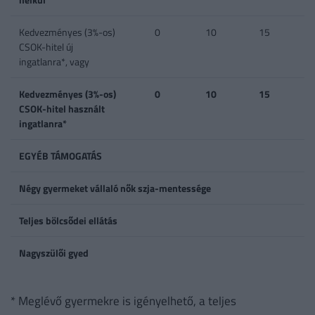
Kedvezményes (3%-os)
0
10
15
CSOK-hitel új
ingatlanra*, vagy
Kedvezményes (3%-os)
0
10
15
CSOK-hitel használt
ingatlanra*
EGYÉB TÁMOGATÁS
Négy gyermeket vállaló nők szja-mentessége
Teljes bölcsődei ellátás
Nagyszülői gyed
* Meglévő gyermekre is igényelhető, a teljes