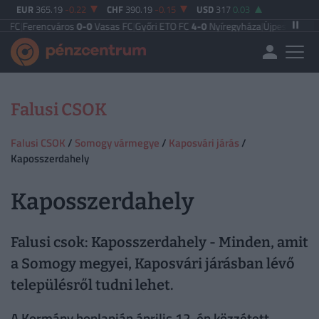
EUR
365.19
-0.22
CHF
390.19
-0.15
USD
317
0.03
Ferencváros
0-0
Vasas FC
|
Győri ETO FC
4-0
Nyíregyháza
|
Újpest FC
4-2
Debr
Falusi CSOK
Falusi CSOK
/
Somogy vármegye
/
Kaposvári járás
/
Kaposszerdahely
Kaposszerdahely
Falusi csok: Kaposszerdahely - Minden, amit
a Somogy megyei, Kaposvári járásban lévő
településről tudni lehet.
A Kormány honlapján április 12-én közzétett