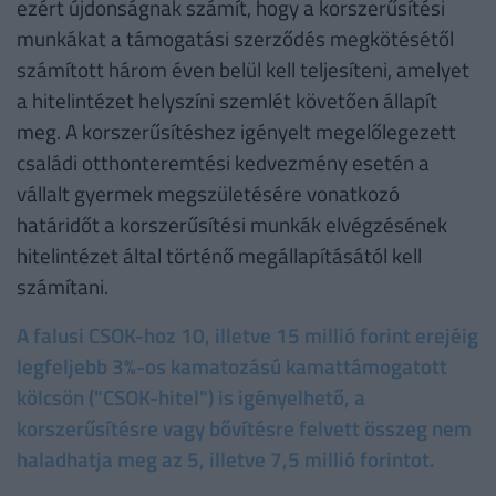
ezért újdonságnak számít, hogy a korszerűsítési
munkákat a támogatási szerződés megkötésétől
számított három éven belül kell teljesíteni, amelyet
a hitelintézet helyszíni szemlét követően állapít
meg. A korszerűsítéshez igényelt megelőlegezett
családi otthonteremtési kedvezmény esetén a
vállalt gyermek megszületésére vonatkozó
határidőt a korszerűsítési munkák elvégzésének
hitelintézet által történő megállapításától kell
számítani.
A falusi CSOK-hoz 10, illetve 15 millió forint erejéig
legfeljebb 3%-os kamatozású kamattámogatott
kölcsön ("CSOK-hitel") is igényelhető, a
korszerűsítésre vagy bővítésre felvett összeg nem
haladhatja meg az 5, illetve 7,5 millió forintot.