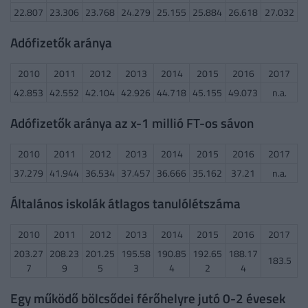
22.807
23.306
23.768
24.279
25.155
25.884
26.618
27.032
Adófizetők aránya
2010
2011
2012
2013
2014
2015
2016
2017
42.853
42.552
42.104
42.926
44.718
45.155
49.073
n.a.
Adófizetők aránya az x-1 millió FT-os sávon
2010
2011
2012
2013
2014
2015
2016
2017
37.279
41.944
36.534
37.457
36.666
35.162
37.21
n.a.
Általános iskolák átlagos tanulólétszáma
2010
2011
2012
2013
2014
2015
2016
2017
203.27
208.23
201.25
195.58
190.85
192.65
188.17
183.5
7
9
5
3
4
2
4
Egy működő bölcsődei férőhelyre jutó 0-2 évesek