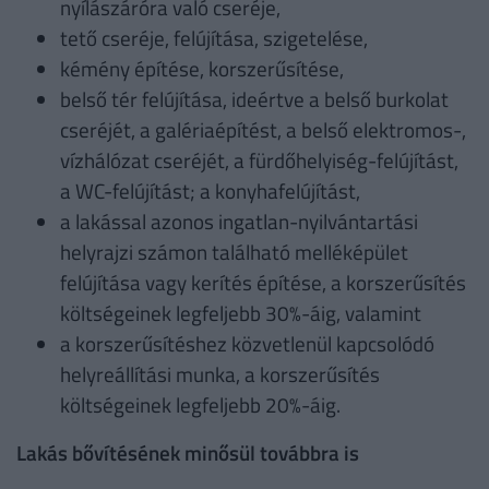
nyílászáróra való cseréje,
tető cseréje, felújítása, szigetelése,
kémény építése, korszerűsítése,
belső tér felújítása, ideértve a belső burkolat
cseréjét, a galériaépítést, a belső elektromos-,
vízhálózat cseréjét, a fürdőhelyiség-felújítást,
a WC-felújítást; a konyhafelújítást,
a lakással azonos ingatlan-nyilvántartási
helyrajzi számon található melléképület
felújítása vagy kerítés építése, a korszerűsítés
költségeinek legfeljebb 30%-áig, valamint
a korszerűsítéshez közvetlenül kapcsolódó
helyreállítási munka, a korszerűsítés
költségeinek legfeljebb 20%-áig.
Lakás bővítésének minősül továbbra is