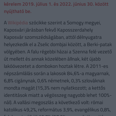
kérelem 2019. július 1. és 2022. június 30. között
nyújtható be.
A
Wikipédia
szócikke szerint a Somogy megyei,
Kaposvári járásban fekvő Kaposszerdahely
Kaposvár szomszédságában, attól délnyugatra
helyezkedik el a Zselic dombjai között, a Berki-patak
völgyében. A falu régebbi házai a Szenna felé vezető
út mellett és annak közelében állnak, két újabb
lakóövezetet a dombokon hoztak létre. A 2011-es
népszámlálás során a lakosok 84,6%-a magyarnak,
6,8% cigánynak, 0,6% németnek, 0,3% szlováknak
mondta magát (15,3% nem nyilatkozott; a kettős
identitások miatt a végösszeg nagyobb lehet 100%-
nál). A vallási megoszlás a következő volt: római
katolikus 49,2%, református 3,9%, evangélikus 0,8%,