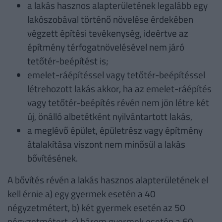
a lakás hasznos alapterületének legalább egy
lakószobával történő növelése érdekében
végzett építési tevékenység, ideértve az
építmény térfogatnövelésével nem járó
tetőtér-beépítést is;
emelet-ráépítéssel vagy tetőtér-beépítéssel
létrehozott lakás akkor, ha az emelet-ráépítés
vagy tetőtér-beépítés révén nem jön létre két
új, önálló albetétként nyilvántartott lakás,
a meglévő épület, épületrész vagy építmény
átalakítása viszont nem minősül a lakás
bővítésének.
A bővítés révén a lakás hasznos alapterületének el
kell érnie a) egy gyermek esetén a 40
négyzetmétert, b) két gyermek esetén az 50
négyzetmétert, c) három gyermek esetén a 60