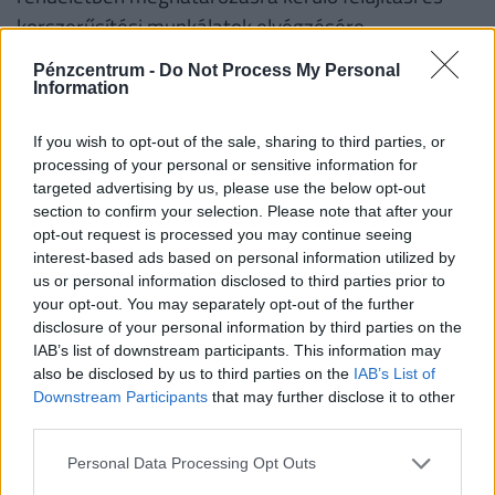
korszerűsítési munkálatok elvégzésére.
Amennyiben a támogatott személyek kizárólag
Pénzcentrum -
Do Not Process My Personal
korszerűsítésre szeretnék felhasználni a
Information
kedvezményt, úgy fenti támogatási összegek fele
If you wish to opt-out of the sale, sharing to third parties, or
lesz elérhető.
processing of your personal or sensitive information for
targeted advertising by us, please use the below opt-out
Fontos!
A támogatás abban az esetben is
section to confirm your selection. Please note that after your
igényelhető korszerűsítésre és/vagy bővítésre, ha
opt-out request is processed you may continue seeing
korábban az adott lakásra már vettek igénybe
interest-based ads based on personal information utilized by
us or personal information disclosed to third parties prior to
CSOK-ot. Ha valaki a korszerűsítési és/vagy bővítési
your opt-out. You may separately opt-out of the further
munkálatokat nem teljesíti, a folyósított családi
disclosure of your personal information by third parties on the
otthonteremtési kedvezményt - ideértve annak a
IAB’s list of downstream participants. This information may
also be disclosed by us to third parties on the
IAB’s List of
lakás vásárlására számított összegét is − a
Downstream Participants
that may further disclose it to other
folyósítás napjától számított, Ptk. szerinti
third parties.
késedelmi kamattal növelten köteles visszafizetni.
Personal Data Processing Opt Outs