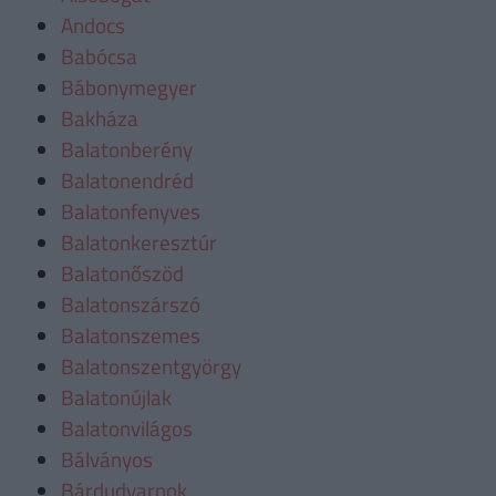
Andocs
Babócsa
Bábonymegyer
Bakháza
Balatonberény
Balatonendréd
Balatonfenyves
Balatonkeresztúr
Balatonőszöd
Balatonszárszó
Balatonszemes
Balatonszentgyörgy
Balatonújlak
Balatonvilágos
Bálványos
Bárdudvarnok