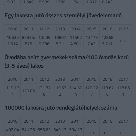
9.021
1.549
8.909
1.298
1.741
1.512
0.743
Egy lakosra jutó összes személyi jövedelemadó
2010
2011
2012
2013
2014
2015
2016
2017
10635
85335.
10405
10807
11562
13179
12868
n.a.
1.614
875
9.386
5.31
4.801
7.43
7.711
Óvodába beírt gyermekek száma/100 óvodás korú
(3-5 éves) lakos
2010
2011
2012
2013
2014
2015
2016
2017
119.17
121.37
119.53
114.30
120.22
118.62
118.85
120.06
4
8
2
4
7
6
1
100000 lakosra jutó vendéglátóhelyek száma
2010
2011
2012
2013
2014
2015
2016
2017
402.04
541.26
556.63
549.13
504.27
n.a.
n.a.
n.a.
3
6
4
5
3