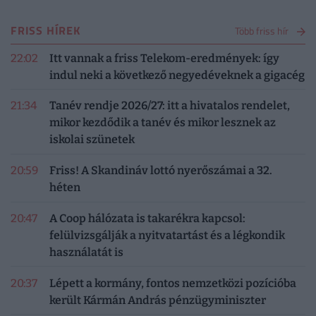
FRISS HÍREK
Több friss hír
22:02
Itt vannak a friss Telekom-eredmények: így
indul neki a következő negyedéveknek a gigacég
21:34
Tanév rendje 2026/27: itt a hivatalos rendelet,
mikor kezdődik a tanév és mikor lesznek az
iskolai szünetek
20:59
Friss! A Skandináv lottó nyerőszámai a 32.
héten
20:47
A Coop hálózata is takarékra kapcsol:
felülvizsgálják a nyitvatartást és a légkondik
használatát is
20:37
Lépett a kormány, fontos nemzetközi pozícióba
került Kármán András pénzügyminiszter