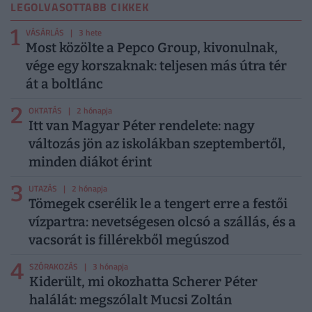
LEGOLVASOTTABB CIKKEK
1
VÁSÁRLÁS
| 3 hete
Most közölte a Pepco Group, kivonulnak,
vége egy korszaknak: teljesen más útra tér
át a boltlánc
2
OKTATÁS
| 2 hónapja
Itt van Magyar Péter rendelete: nagy
változás jön az iskolákban szeptembertől,
minden diákot érint
3
UTAZÁS
| 2 hónapja
Tömegek cserélik le a tengert erre a festői
vízpartra: nevetségesen olcsó a szállás, és a
vacsorát is fillérekből megúszod
4
SZÓRAKOZÁS
| 3 hónapja
Kiderült, mi okozhatta Scherer Péter
halálát: megszólalt Mucsi Zoltán