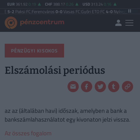
EUR
361.92
0.19
CHF
388.17
0.26
USD
313.24
0.16
 TE
5-2
Paksi FC
|
Ferencváros
0-0
Vasas FC
|
Győri ETO FC
4-0
Nyíregyháza
|
Új
PÉNZÜGYI KISOKOS
Elszámolási periódus
az az (általában havi) időszak, amelyben a bank a
bankszámlahasználatot egy kivonaton jelzi vissza.
Az összes fogalom