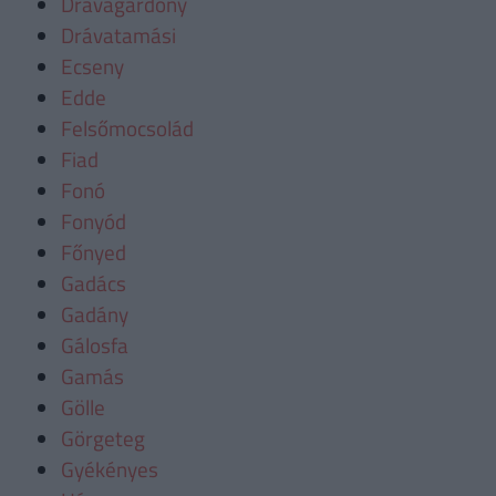
Drávagárdony
Drávatamási
Ecseny
Edde
Felsőmocsolád
Fiad
Fonó
Fonyód
Főnyed
Gadács
Gadány
Gálosfa
Gamás
Gölle
Görgeteg
Gyékényes