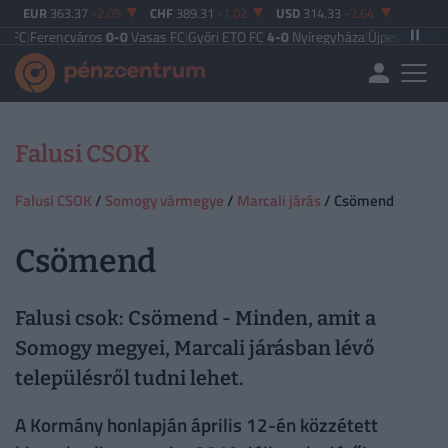
EUR
363.37
-2.05
CHF
389.31
-1.02
USD
314.33
-2.64
|
Ferencváros
0-0
Vasas FC
|
Győri ETO FC
4-0
Nyíregyháza
|
Újpest FC
4-2
Debr
Falusi CSOK
Falusi CSOK
/
Somogy vármegye
/
Marcali járás
/ Csömend
Csömend
Falusi csok: Csömend - Minden, amit a
Somogy megyei, Marcali járásban lévő
településről tudni lehet.
A Kormány honlapján április 12-én közzétett