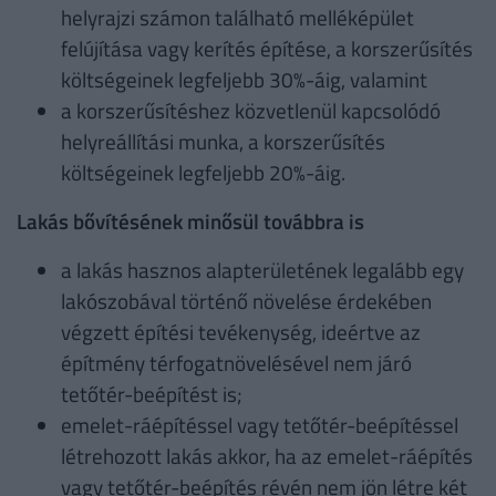
helyrajzi számon található melléképület
felújítása vagy kerítés építése, a korszerűsítés
költségeinek legfeljebb 30%-áig, valamint
a korszerűsítéshez közvetlenül kapcsolódó
helyreállítási munka, a korszerűsítés
költségeinek legfeljebb 20%-áig.
Lakás bővítésének minősül továbbra is
a lakás hasznos alapterületének legalább egy
lakószobával történő növelése érdekében
végzett építési tevékenység, ideértve az
építmény térfogatnövelésével nem járó
tetőtér-beépítést is;
emelet-ráépítéssel vagy tetőtér-beépítéssel
létrehozott lakás akkor, ha az emelet-ráépítés
vagy tetőtér-beépítés révén nem jön létre két