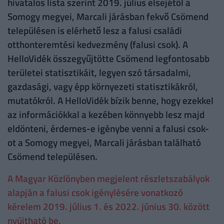
hivatalos lista szerint 2019. július elsejétől a
Somogy megyei, Marcali járásban fekvő Csömend
településen is elérhető lesz a falusi családi
otthonteremtési kedvezmény (falusi csok). A
HelloVidék összegyűjtötte Csömend legfontosabb
területei statisztikáit, legyen szó társadalmi,
gazdasági, vagy épp környezeti statisztikákról,
mutatókról. A HelloVidék bízik benne, hogy ezekkel
az információkkal a kezében könnyebb lesz majd
eldönteni, érdemes-e igénybe venni a falusi csok-
ot a Somogy megyei, Marcali járásban található
Csömend településen.
A Magyar Közlönyben megjelent részletszabályok
alapján a falusi csok igénylésére vonatkozó
kérelem 2019. július 1. és 2022. június 30. között
nyújtható be.