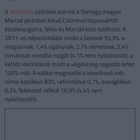
A
Wikipédia
szócikke szerint a Somogy megyei,
Marcali járásban fekvő Csömend Kaposvártól
északnyugatra, Nikla és Marcali közt található. A
2011-es népszámlálás során a lakosok 95,9%-a
magyarnak, 1,4% cigánynak, 2,7% németnek, 2,4%
románnak mondta magát (4,1% nem nyilatkozott; a
kettős identitások miatt a végösszeg nagyobb lehet
100%-nál). A vallási megoszlás a következő volt:
római katolikus 83%, református 0,7%, evangélikus
0,3%, felekezet nélküli 10,9% (4,4% nem
nyilatkozott).