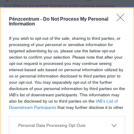
korábban az adott lakásra már vettek igénybe
CSOK-ot. Ha valaki a korszerűsítési és/vagy bővítési
Pénzcentrum -
Do Not Process My Personal
munkálatokat nem teljesíti, a folyósított családi
Information
otthonteremtési kedvezményt - ideértve annak a
lakás vásárlására számított összegét is − a
If you wish to opt-out of the sale, sharing to third parties, or
processing of your personal or sensitive information for
folyósítás napjától számított, Ptk. szerinti
targeted advertising by us, please use the below opt-out
késedelmi kamattal növelten köteles visszafizetni.
section to confirm your selection. Please note that after your
opt-out request is processed you may continue seeing
interest-based ads based on personal information utilized by
Családtámogatások 2019. július 1-től
(millió
us or personal information disclosed to third parties prior to
forint, vastag betűvel az újdonságok)
your opt-out. You may separately opt-out of the further
disclosure of your personal information by third parties on the
IAB’s list of downstream participants. This information may
1
2
3
4 
also be disclosed by us to third parties on the
IAB’s List of
gyermek
gyermek
gyermek
t
Downstream Participants
that may further disclose it to other
gy
third parties.
VISSZA NEM TÉRÍTENDŐ TÁMOGATÁS
Personal Data Processing Opt Outs