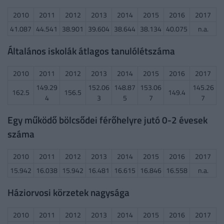
2010
2011
2012
2013
2014
2015
2016
2017
41.087
44.541
38.901
39.604
38.644
38.134
40.075
n.a.
Általános iskolák átlagos tanulólétszáma
2010
2011
2012
2013
2014
2015
2016
2017
149.29
152.06
148.87
153.06
145.26
162.5
156.5
149.4
4
3
5
7
7
Egy működő bölcsődei férőhelyre jutó 0-2 évesek
száma
2010
2011
2012
2013
2014
2015
2016
2017
15.942
16.038
15.942
16.481
16.615
16.846
16.558
n.a.
Háziorvosi körzetek nagysága
2010
2011
2012
2013
2014
2015
2016
2017