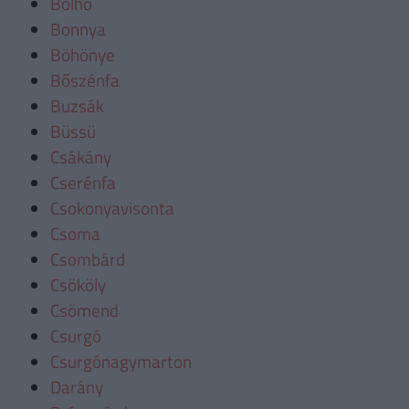
Bolhó
Bonnya
Böhönye
Bőszénfa
Buzsák
Büssü
Csákány
Cserénfa
Csokonyavisonta
Csoma
Csombárd
Csököly
Csömend
Csurgó
Csurgónagymarton
Darány