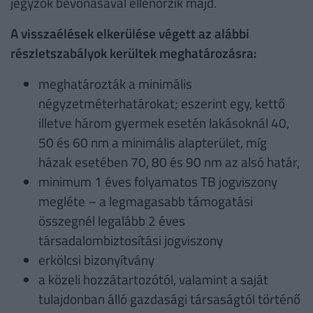
jegyzők bevonásával ellenőrzik majd.
A visszaélések elkerülése végett az alábbi
részletszabályok kerültek meghatározásra:
meghatározták a minimális
négyzetméterhatárokat; eszerint egy, kettő
illetve három gyermek esetén lakásoknál 40,
50 és 60 nm a minimális alapterület, míg
házak esetében 70, 80 és 90 nm az alsó határ,
minimum 1 éves folyamatos TB jogviszony
megléte – a legmagasabb támogatási
összegnél legalább 2 éves
társadalombiztosítási jogviszony
erkölcsi bizonyítvány
a közeli hozzátartozótól, valamint a saját
tulajdonban álló gazdasági társaságtól történő