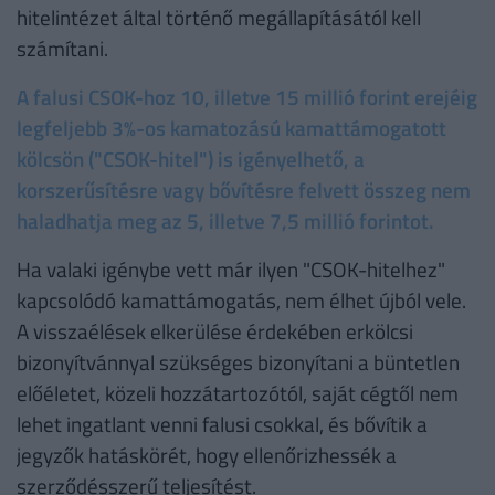
hitelintézet által történő megállapításától kell
számítani.
A falusi CSOK-hoz 10, illetve 15 millió forint erejéig
legfeljebb 3%-os kamatozású kamattámogatott
kölcsön ("CSOK-hitel") is igényelhető, a
korszerűsítésre vagy bővítésre felvett összeg nem
haladhatja meg az 5, illetve 7,5 millió forintot.
Ha valaki igénybe vett már ilyen "CSOK-hitelhez"
kapcsolódó kamattámogatás, nem élhet újból vele.
A visszaélések elkerülése érdekében erkölcsi
bizonyítvánnyal szükséges bizonyítani a büntetlen
előéletet, közeli hozzátartozótól, saját cégtől nem
lehet ingatlant venni falusi csokkal, és bővítik a
jegyzők hatáskörét, hogy ellenőrizhessék a
szerződésszerű teljesítést.