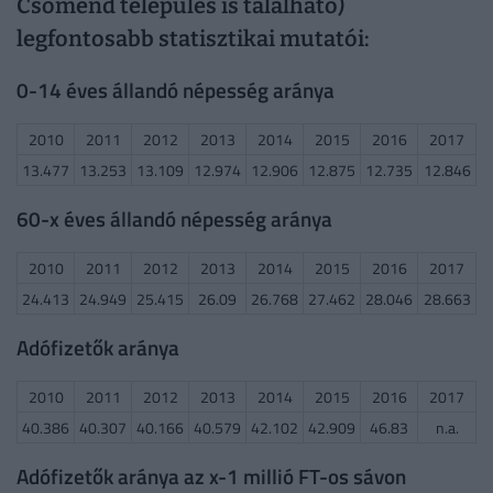
Csömend település is található)
legfontosabb statisztikai mutatói:
0-14 éves állandó népesség aránya
2010
2011
2012
2013
2014
2015
2016
2017
13.477
13.253
13.109
12.974
12.906
12.875
12.735
12.846
60-x éves állandó népesség aránya
2010
2011
2012
2013
2014
2015
2016
2017
24.413
24.949
25.415
26.09
26.768
27.462
28.046
28.663
Adófizetők aránya
2010
2011
2012
2013
2014
2015
2016
2017
40.386
40.307
40.166
40.579
42.102
42.909
46.83
n.a.
Adófizetők aránya az x-1 millió FT-os sávon