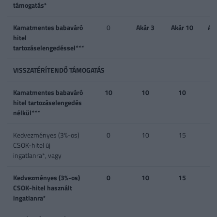
támogatás*
Kamatmentes babaváró
0
Akár 3
Akár 10
Ak
hitel
tartozáselengedéssel***
VISSZATÉRÍTENDŐ TÁMOGATÁS
Kamatmentes babaváró
10
10
10
hitel tartozáselengedés
nélkül***
Kedvezményes (3%-os)
0
10
15
CSOK-hitel új
ingatlanra*, vagy
Kedvezményes (3%-os)
0
10
15
CSOK-hitel használt
ingatlanra*