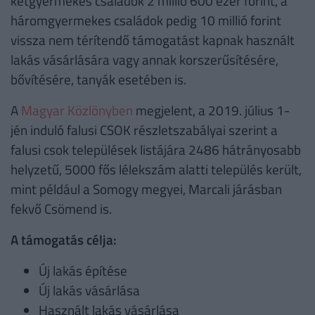
kétgyermekes családok 2 millió 600 ezer forint, a
háromgyermekes családok pedig 10 millió forint
vissza nem térítendő támogatást kapnak használt
lakás vásárlására vagy annak korszerűsítésére,
bővítésére, tanyák esetében is.
A
Magyar Közlönyben
megjelent, a 2019. július 1-
jén induló falusi CSOK részletszabályai szerint a
falusi csok települések listájára 2486 hátrányosabb
helyzetű, 5000 fős lélekszám alatti település került,
mint például a Somogy megyei, Marcali járásban
fekvő Csömend is.
A támogatás célja:
Új lakás építése
Új lakás vásárlása
Használt lakás vásárlása