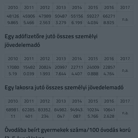
2010
2011
2012
2013
2014
2015
2016
2017
48126
45906
47989
50487
55156
59227
66271
n.a.
9.865
5.466
2.563
3.279
6.199
4.034
8.925
Egy adófizetőre jutó összes személyi
jövedelemadó
2010
2011
2012
2013
2014
2015
2016
2017
17080
15482
20824
20997
22711
24009
22857
n.a.
5.19
0.039
1.993
7.644
4.407
0.888
4.764
Egy lakosra jutó összes személyi jövedelemadó
2010
2011
2012
2013
2014
2015
2016
2017
68981.
62285.
83352.
84982.
94943.
10234
10641
n.a.
11
401
234
047
087
5.766
2.628
Óvodába beírt gyermekek száma/100 óvodás korú