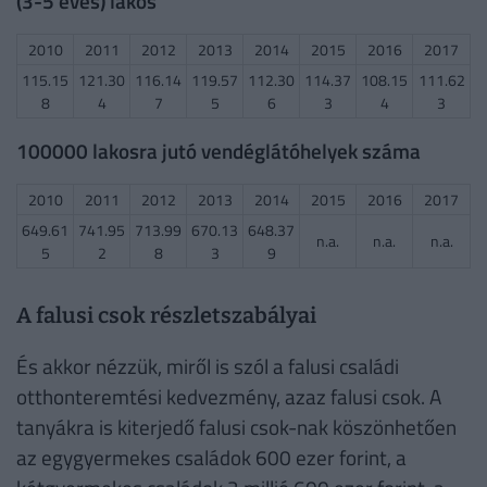
(3-5 éves) lakos
2010
2011
2012
2013
2014
2015
2016
2017
115.15
121.30
116.14
119.57
112.30
114.37
108.15
111.62
8
4
7
5
6
3
4
3
100000 lakosra jutó vendéglátóhelyek száma
2010
2011
2012
2013
2014
2015
2016
2017
649.61
741.95
713.99
670.13
648.37
n.a.
n.a.
n.a.
5
2
8
3
9
A falusi csok részletszabályai
És akkor nézzük, miről is szól a falusi családi
otthonteremtési kedvezmény, azaz falusi csok. A
tanyákra is kiterjedő falusi csok-nak köszönhetően
az egygyermekes családok 600 ezer forint, a