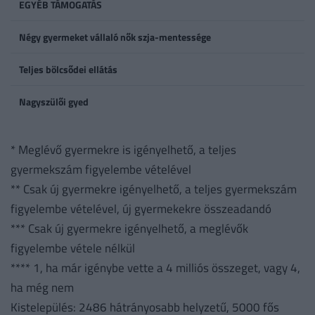
EGYÉB TÁMOGATÁS
Négy gyermeket vállaló nők szja-mentessége
Teljes bölcsődei ellátás
Nagyszülői gyed
* Meglévő gyermekre is igényelhető, a teljes
gyermekszám figyelembe vételével
** Csak új gyermekre igényelhető, a teljes gyermekszám
figyelembe vételével, új gyermekekre összeadandó
*** Csak új gyermekre igényelhető, a meglévők
figyelembe vétele nélkül
**** 1, ha már igénybe vette a 4 milliós összeget, vagy 4,
ha még nem
Kistelepülés: 2486 hátrányosabb helyzetű, 5000 fős