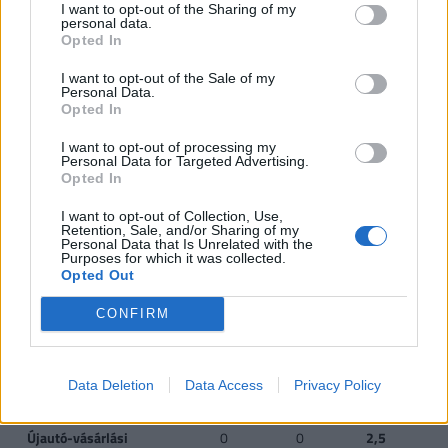
I want to opt-out of the Sharing of my
CSOK új építésű
0,6
2,6
10
personal data.
ingatlanra*, vagy
Opted In
I want to opt-out of the Sale of my
CSOK használt ingatlan
0,6
1,43
2,2
2
Personal Data.
vásárlására (nem
Opted In
kistelepülés)*, vagy
I want to opt-out of processing my
Personal Data for Targeted Advertising.
CSOK használt ingatlan
0,6
2,6
10
Opted In
vásárlására, bővítésére
és/vagy
I want to opt-out of Collection, Use,
Retention, Sale, and/or Sharing of my
korszerűsítésére
Personal Data that Is Unrelated with the
(kistelepülés)*
Purposes for which it was collected.
Opted Out
Jelzáloghitel-
0
1
4
1 
CONFIRM
elengedés**
4
Diákhitel-elengedés**
0
Tartozás
Teljes
Te
Data Deletion
Data Access
Privacy Policy
fele
tartozás
tar
Újautó-vásárlási
0
0
2,5