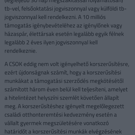
tb-vel, felsőoktatási jogviszonnyal vagy külföldi tb-
jogviszonnyal kell rendelkezni. A 10 milliós
támogatás igénybevételéhez az igénylőnek vagy
házaspár, élettársak esetén legalább egyik félnek
legalább 2 éves ilyen jogviszonnyal kell
rendelkeznie.
A CSOK eddig nem volt igényelhető korszerűsítésre,
ezért újdonságnak számít, hogy a korszerűsítési
munkákat a támogatási szerződés megkötésétől
számított három éven belül kell teljesíteni, amelyet
a hitelintézet helyszíni szemlét követően állapít
meg. A korszerűsítéshez igényelt megelőlegezett
családi otthonteremtési kedvezmény esetén a
vállalt gyermek megszületésére vonatkozó
határidőt a korszerűsítési munkák elvégzésének