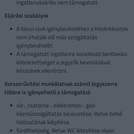
ingatlanvásárlás nem támogatott
Eljárási szabályok
A falusi csok igénybevételéhez a hitelintézetek
nem írhatják elő más szolgáltatás
igénybevételét.
A támogatott ingatlanra vonatkozó bentlakási
kötelezettséget a jegyzők bevonásával
készülnek ellenőrizni.
Korszerűsítési munkálatnak számít (egyszerre
többre is igényelhető a támogatás):
víz-, csatorna-, elektromos-, gáz-
közműszolgáltatás bevezetése, illetve belső
hálózatának kiépítése,
fürdőhelyiség, illetve WC létesítése olyan