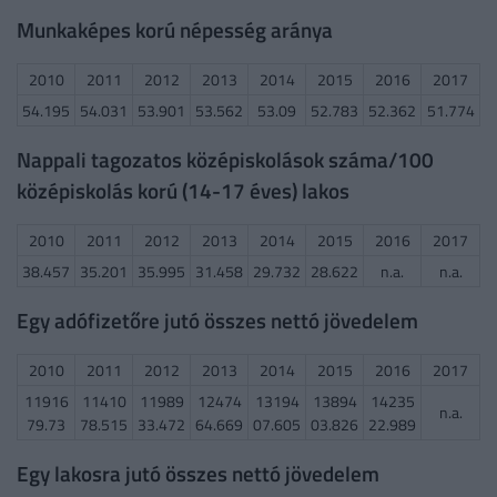
Munkaképes korú népesség aránya
2010
2011
2012
2013
2014
2015
2016
2017
54.195
54.031
53.901
53.562
53.09
52.783
52.362
51.774
Nappali tagozatos középiskolások száma/100
középiskolás korú (14-17 éves) lakos
2010
2011
2012
2013
2014
2015
2016
2017
38.457
35.201
35.995
31.458
29.732
28.622
n.a.
n.a.
Egy adófizetőre jutó összes nettó jövedelem
2010
2011
2012
2013
2014
2015
2016
2017
11916
11410
11989
12474
13194
13894
14235
n.a.
79.73
78.515
33.472
64.669
07.605
03.826
22.989
Egy lakosra jutó összes nettó jövedelem