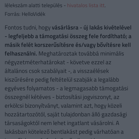
lélekszám alatti település -
hivatalos lista itt
.
Forrás: HelloVidék
Fontos tudni, hogy
vásárlásra - új lakás kivételével
- legfeljebb a támogatási összeg fele fordítható; a
másik felét korszerűsítésre és/vagy bővítésre kell
felhasználni.
Meghatároztak továbbá minimális
négyzetméterhatárokat - követve ezzel az
általános csok szabályait -, a visszaélések
kiszűrésére pedig feltételül szabják a legalább
egyéves folyamatos - a legmagasabb támogatási
összegnél kétéves - biztosítási jogviszonyt, az
erkölcsi bizonyítványt, valamint azt, hogy közeli
hozzátartozótól, saját tulajdonban álló gazdasági
társaságoktól nem lehet ingatlant vásárolni. A
lakásban kötelező bentlakást pedig várhatóan a