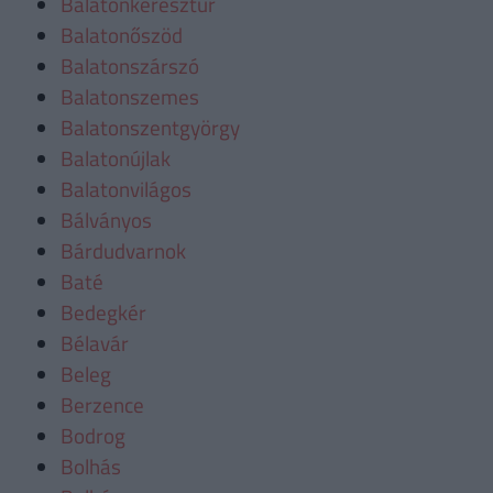
Balatonkeresztúr
Balatonőszöd
Balatonszárszó
Balatonszemes
Balatonszentgyörgy
Balatonújlak
Balatonvilágos
Bálványos
Bárdudvarnok
Baté
Bedegkér
Bélavár
Beleg
Berzence
Bodrog
Bolhás