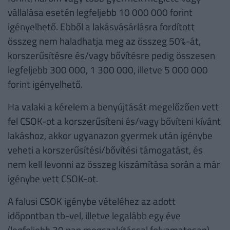
vállalása esetén legfeljebb 10 000 000 forint
igényelhető. Ebből a lakásvásárlásra fordított
összeg nem haladhatja meg az összeg 50%-át,
korszerűsítésre és/vagy bővítésre pedig összesen
legfeljebb 300 000, 1 300 000, illetve 5 000 000
forint igényelhető.
Ha valaki a kérelem a benyújtását megelőzően vett
fel CSOK-ot a korszerűsíteni és/vagy bővíteni kívánt
lakáshoz, akkor ugyanazon gyermek után igénybe
veheti a korszerűsítési/bővítési támogatást, és
nem kell levonni az összeg kiszámítása során a már
igénybe vett CSOK-ot.
A falusi CSOK igénybe vételéhez az adott
időpontban tb-vel, illetve legalább egy éve
(legfeljebb 30 nap megszakítással folyamatosan)