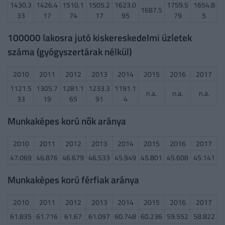
1430.3
1426.4
1510.1
1505.2
1623.0
1759.5
1654.8
1687.5
33
17
74
17
95
79
5
100000 lakosra jutó kiskereskedelmi üzletek
száma (gyógyszertárak nélkül)
2010
2011
2012
2013
2014
2015
2016
2017
1121.5
1305.7
1281.1
1233.3
1191.1
n.a.
n.a.
n.a.
33
19
65
91
4
Munkaképes korú nők aránya
2010
2011
2012
2013
2014
2015
2016
2017
47.069
46.876
46.679
46.533
45.949
45.801
45.608
45.141
Munkaképes korú férfiak aránya
2010
2011
2012
2013
2014
2015
2016
2017
61.835
61.716
61.67
61.097
60.748
60.236
59.552
58.822