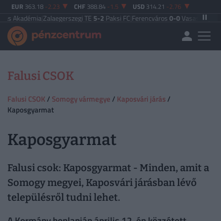
EUR
363.18
-2.23
CHF
388.84
-1.5
USD
314.21
-2.76
kadémia
|
Zalaegerszegi TE
5-2
Paksi FC
|
Ferencváros
0-0
Vasas FC
|
Győri ETO
Falusi CSOK
Falusi CSOK
/
Somogy vármegye
/
Kaposvári járás
/
Kaposgyarmat
Kaposgyarmat
Falusi csok: Kaposgyarmat - Minden, amit a
Somogy megyei, Kaposvári járásban lévő
településről tudni lehet.
A Kormány honlapján április 12-én közzétett