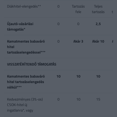
Diákhitel-elengedés**
0
Tartozás
Teljes
Te
fele
tartozás
tar
Újautó-vásárlási
0
0
2,5
támogatás*
Kamatmentes babaváró
0
Akár 3
Akár 10
Ak
hitel
tartozáselengedéssel***
VISSZATÉRÍTENDŐ TÁMOGATÁS
Kamatmentes babaváró
10
10
10
hitel tartozáselengedés
nélkül***
Kedvezményes (3%-os)
0
10
15
CSOK-hitel új
ingatlanra*, vagy