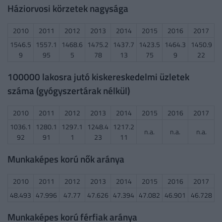
Háziorvosi körzetek nagysága
2010
2011
2012
2013
2014
2015
2016
2017
1546.5
1557.1
1468.6
1475.2
1437.7
1423.5
1464.3
1450.9
9
95
5
78
13
75
9
22
100000 lakosra jutó kiskereskedelmi üzletek
száma (gyógyszertárak nélkül)
2010
2011
2012
2013
2014
2015
2016
2017
1036.1
1280.1
1297.1
1248.4
1217.2
n.a.
n.a.
n.a.
92
91
1
23
11
Munkaképes korú nők aránya
2010
2011
2012
2013
2014
2015
2016
2017
48.493
47.996
47.77
47.626
47.394
47.082
46.901
46.728
Munkaképes korú férfiak aránya