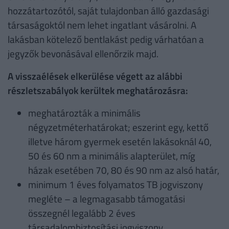
hozzátartozótól, saját tulajdonban álló gazdasági
társaságoktól nem lehet ingatlant vásárolni. A
lakásban kötelező bentlakást pedig várhatóan a
jegyzők bevonásával ellenőrzik majd.
A visszaélések elkerülése végett az alábbi
részletszabályok kerültek meghatározásra:
meghatározták a minimális
négyzetméterhatárokat; eszerint egy, kettő
illetve három gyermek esetén lakásoknál 40,
50 és 60 nm a minimális alapterület, míg
házak esetében 70, 80 és 90 nm az alsó határ,
minimum 1 éves folyamatos TB jogviszony
megléte – a legmagasabb támogatási
összegnél legalább 2 éves
társadalombiztosítási jogviszony