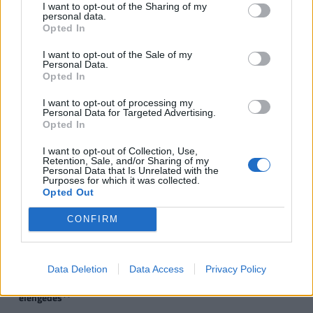
gyermek
gyermek
gyermek
t
I want to opt-out of the Sharing of my
personal data.
gy
Opted In
VISSZA NEM TÉRÍTENDŐ TÁMOGATÁS
I want to opt-out of the Sale of my
Personal Data.
Opted In
CSOK új építésű
0,6
2,6
10
ingatlanra*, vagy
I want to opt-out of processing my
Personal Data for Targeted Advertising.
Opted In
CSOK használt ingatlan
0,6
1,43
2,2
2
vásárlására (nem
I want to opt-out of Collection, Use,
kistelepülés)*, vagy
Retention, Sale, and/or Sharing of my
Personal Data that Is Unrelated with the
Purposes for which it was collected.
CSOK használt ingatlan
0,6
2,6
10
Opted Out
vásárlására, bővítésére
és/vagy
CONFIRM
korszerűsítésére
(kistelepülés)*
Data Deletion
Data Access
Privacy Policy
Jelzáloghitel-
0
1
4
1 
elengedés**
4