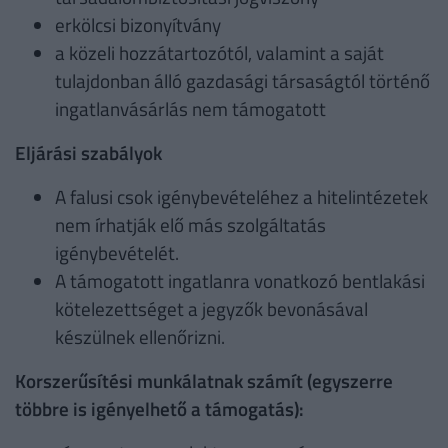
erkölcsi bizonyítvány
a közeli hozzátartozótól, valamint a saját
tulajdonban álló gazdasági társaságtól történő
ingatlanvásárlás nem támogatott
Eljárási szabályok
A falusi csok igénybevételéhez a hitelintézetek
nem írhatják elő más szolgáltatás
igénybevételét.
A támogatott ingatlanra vonatkozó bentlakási
kötelezettséget a jegyzők bevonásával
készülnek ellenőrizni.
Korszerűsítési munkálatnak számít (egyszerre
többre is igényelhető a támogatás):