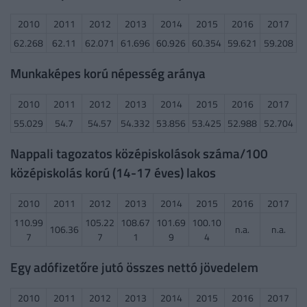
2010
2011
2012
2013
2014
2015
2016
2017
62.268
62.11
62.071
61.696
60.926
60.354
59.621
59.208
Munkaképes korú népesség aránya
2010
2011
2012
2013
2014
2015
2016
2017
55.029
54.7
54.57
54.332
53.856
53.425
52.988
52.704
Nappali tagozatos középiskolások száma/100
középiskolás korú (14-17 éves) lakos
2010
2011
2012
2013
2014
2015
2016
2017
110.99
105.22
108.67
101.69
100.10
106.36
n.a.
n.a.
7
7
1
9
4
Egy adófizetőre jutó összes nettó jövedelem
2010
2011
2012
2013
2014
2015
2016
2017