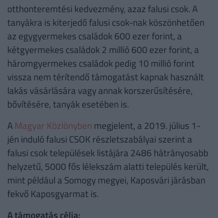
otthonteremtési kedvezmény, azaz falusi csok. A
tanyákra is kiterjedő falusi csok-nak köszönhetően
az egygyermekes családok 600 ezer forint, a
kétgyermekes családok 2 millió 600 ezer forint, a
háromgyermekes családok pedig 10 millió forint
vissza nem térítendő támogatást kapnak használt
lakás vásárlására vagy annak korszerűsítésére,
bővítésére, tanyák esetében is.
A
Magyar Közlönyben
megjelent, a 2019. július 1-
jén induló falusi CSOK részletszabályai szerint a
falusi csok települések listájára 2486 hátrányosabb
helyzetű, 5000 fős lélekszám alatti település került,
mint például a Somogy megyei, Kaposvári járásban
fekvő Kaposgyarmat is.
A támogatás célja: