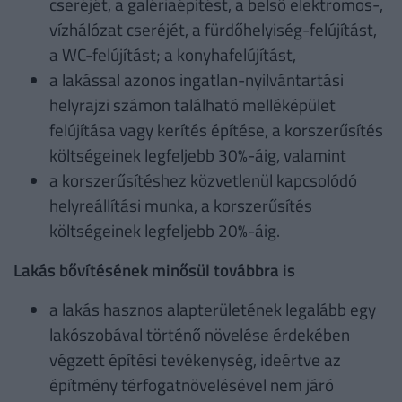
cseréjét, a galériaépítést, a belső elektromos-,
vízhálózat cseréjét, a fürdőhelyiség-felújítást,
a WC-felújítást; a konyhafelújítást,
a lakással azonos ingatlan-nyilvántartási
helyrajzi számon található melléképület
felújítása vagy kerítés építése, a korszerűsítés
költségeinek legfeljebb 30%-áig, valamint
a korszerűsítéshez közvetlenül kapcsolódó
helyreállítási munka, a korszerűsítés
költségeinek legfeljebb 20%-áig.
Lakás bővítésének minősül továbbra is
a lakás hasznos alapterületének legalább egy
lakószobával történő növelése érdekében
végzett építési tevékenység, ideértve az
építmény térfogatnövelésével nem járó