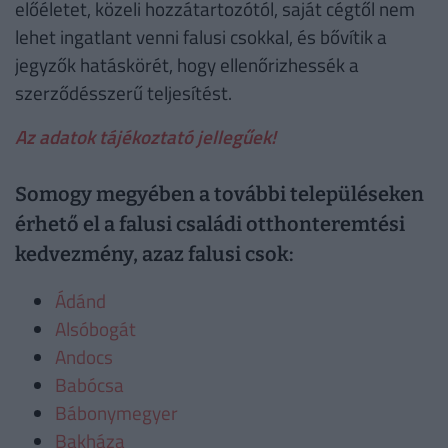
előéletet, közeli hozzátartozótól, saját cégtől nem
lehet ingatlant venni falusi csokkal, és bővítik a
jegyzők hatáskörét, hogy ellenőrizhessék a
szerződésszerű teljesítést.
Az adatok tájékoztató jellegűek!
Somogy megyében a további településeken
érhető el a falusi családi otthonteremtési
kedvezmény, azaz falusi csok:
Ádánd
Alsóbogát
Andocs
Babócsa
Bábonymegyer
Bakháza