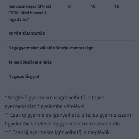
Kedvezményes (3%-os)
0
10
15
CSOK-hitel használt
ingatlanra*
EGYÉB TÁMOGATÁS
Négy gyermeket vállaló nők szja-mentessége
Teljes bölcsődei ellátás
Nagyszülői gyed
* Meglévő gyermekre is igényelhető, a teljes
gyermekszám figyelembe vételével
** Csak új gyermekre igényelhető, a teljes gyermekszám
figyelembe vételével, új gyermekekre összeadandó
*** Csak új gyermekre igényelhető, a meglévők