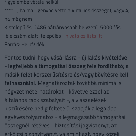
figyelembe vétele nélkül
**** 1, ha már igénybe vette a 4 milliós összeget, vagy 4,
ha még nem
Kistelepülés: 2486 hátrányosabb helyzetű, 5000 fős
lélekszám alatti település -
hivatalos lista itt
.
Forrás: HelloVidék
Fontos tudni, hogy
vásárlásra - új lakás kivételével
- legfeljebb a támogatási összeg fele fordítható; a
másik felét korszerűsítésre és/vagy bővítésre kell
felhasználni.
Meghatároztak továbbá minimális
négyzetméterhatárokat - követve ezzel az
általános csok szabályait -, a visszaélések
kiszűrésére pedig feltételül szabják a legalább
egyéves folyamatos - a legmagasabb támogatási
összegnél kétéves - biztosítási jogviszonyt, az
erkölcsi bizonyítványt, valamint azt, hogy közeli