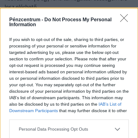
lesz elérhető.
Fontos!
A támogatás abban az esetben is
Pénzcentrum -
Do Not Process My Personal
Information
igényelhető korszerűsítésre és/vagy bővítésre, ha
korábban az adott lakásra már vettek igénybe
If you wish to opt-out of the sale, sharing to third parties, or
CSOK-ot. Ha valaki a korszerűsítési és/vagy bővítési
processing of your personal or sensitive information for
targeted advertising by us, please use the below opt-out
munkálatokat nem teljesíti, a folyósított családi
section to confirm your selection. Please note that after your
otthonteremtési kedvezményt - ideértve annak a
opt-out request is processed you may continue seeing
lakás vásárlására számított összegét is − a
interest-based ads based on personal information utilized by
us or personal information disclosed to third parties prior to
folyósítás napjától számított, Ptk. szerinti
your opt-out. You may separately opt-out of the further
késedelmi kamattal növelten köteles visszafizetni.
disclosure of your personal information by third parties on the
IAB’s list of downstream participants. This information may
also be disclosed by us to third parties on the
IAB’s List of
Családtámogatások 2019. július 1-től
(millió
Downstream Participants
that may further disclose it to other
forint, vastag betűvel az újdonságok)
third parties.
Personal Data Processing Opt Outs
1
2
3
4 