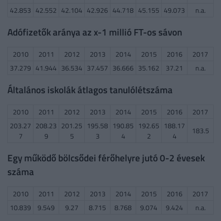
42.853
42.552
42.104
42.926
44.718
45.155
49.073
n.a.
Adófizetők aránya az x-1 millió FT-os sávon
2010
2011
2012
2013
2014
2015
2016
2017
37.279
41.944
36.534
37.457
36.666
35.162
37.21
n.a.
Általános iskolák átlagos tanulólétszáma
2010
2011
2012
2013
2014
2015
2016
2017
203.27
208.23
201.25
195.58
190.85
192.65
188.17
183.5
7
9
5
3
4
2
4
Egy működő bölcsődei férőhelyre jutó 0-2 évesek
száma
2010
2011
2012
2013
2014
2015
2016
2017
10.839
9.549
9.27
8.715
8.768
9.074
9.424
n.a.