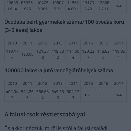
10635
85335.
10405
10807
11562
13179
12868
n.a.
1.614
875
9.386
5.31
4.801
7.43
7.711
Óvodába beírt gyermekek száma/100 óvodás korú
(3-5 éves) lakos
2010
2011
2012
2013
2014
2015
2016
2017
119.17
121.37
119.53
114.30
120.22
118.62
118.85
120.06
4
8
2
4
7
6
1
100000 lakosra jutó vendéglátóhelyek száma
2010
2011
2012
2013
2014
2015
2016
2017
402.04
541.26
556.63
549.13
504.27
n.a.
n.a.
n.a.
3
6
4
5
3
A falusi csok részletszabályai
És akkor nézzük, miről is szól a falusi családi