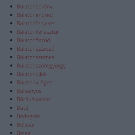
Balatonberény
Balatonendréd
Balatonfenyves
Balatonkeresztúr
Balatonőszöd
Balatonszárszó
Balatonszemes
Balatonszentgyörgy
Balatonújlak
Balatonvilágos
Bálványos
Bárdudvarnok
Baté
Bedegkér
Bélavár
Beleg