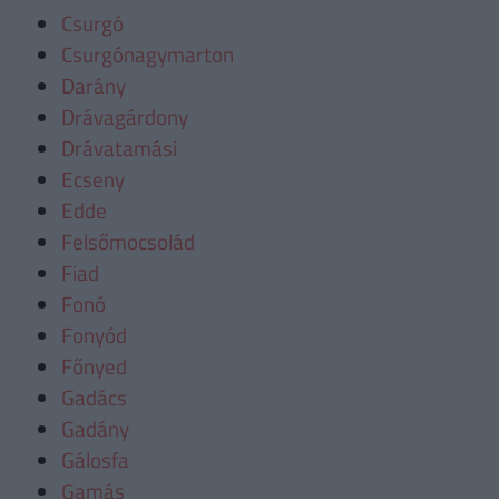
Csurgó
Csurgónagymarton
Darány
Drávagárdony
Drávatamási
Ecseny
Edde
Felsőmocsolád
Fiad
Fonó
Fonyód
Főnyed
Gadács
Gadány
Gálosfa
Gamás