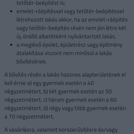
tetőtér-beépítést is;
emelet-ráépítéssel vagy tetőtér-beépítéssel
létrehozott lakás akkor, ha az emelet-ráépítés
vagy tetőtér-beépítés révén nem jön létre két
új, önálló albetétként nyilvántartott lakás,
a meglévő épület, épületrész vagy építmény
átalakítása viszont nem minősül a lakás
bővítésének.
A bővítés révén a lakás hasznos alapterületének el
kell érnie a) egy gyermek esetén a 40
négyzetmétert, b) két gyermek esetén az 50
négyzetmétert, c) három gyermek esetén a 60
négyzetmétert, d) négy vagy több gyermek esetén
a 70 négyzetmétert.
A vásárlásra, valamint korszerűsítésre és/vagy