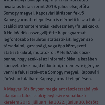
hivatalos lista szerint 2019. július elsejétől a
Somogy megyei, Kaposvári járásban fekvő
Kaposgyarmat településen is elérhető lesz a falusi
családi otthonteremtési kedvezmény (falusi csok).
A HelloVidék összegyűjtötte Kaposgyarmat
legfontosabb területei statisztikáit, legyen szó
társadalmi, gazdasági, vagy épp környezeti
statisztikákról, mutatókról. A HelloVidék bízik
benne, hogy ezekkel az információkkal a kezében
könnyebb lesz majd eldönteni, érdemes-e igénybe
venni a falusi csok-ot a Somogy megyei, Kaposvári
járásban található Kaposgyarmat településen.
A Magyar Közlönyben megjelent részletszabályok
alapján a falusi csok igénylésére vonatkozó
kérelem 2019. július 1. és 2022. június 30. között