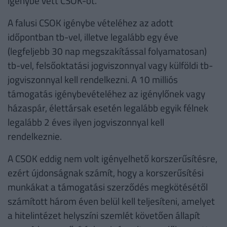
igénybe vett CSOK-ot.
A falusi CSOK igénybe vételéhez az adott
időpontban tb-vel, illetve legalább egy éve
(legfeljebb 30 nap megszakítással folyamatosan)
tb-vel, felsőoktatási jogviszonnyal vagy külföldi tb-
jogviszonnyal kell rendelkezni. A 10 milliós
támogatás igénybevételéhez az igénylőnek vagy
házaspár, élettársak esetén legalább egyik félnek
legalább 2 éves ilyen jogviszonnyal kell
rendelkeznie.
A CSOK eddig nem volt igényelhető korszerűsítésre,
ezért újdonságnak számít, hogy a korszerűsítési
munkákat a támogatási szerződés megkötésétől
számított három éven belül kell teljesíteni, amelyet
a hitelintézet helyszíni szemlét követően állapít