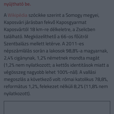
nyújtható be.
A
Wikipédia
szócikke szerint a Somogy megyei,
Kaposvári járásban fekvő Kaposgyarmat
Kaposvártól 18 km-re délkeletre, a Zselicben
található. Megközelíthető a 66-os főútról
Szentbalázs mellett letérve. A 2011-es
népszámlálás során a lakosok 98,8%-a magyarnak,
2,4% cigánynak, 1,2% németnek mondta magát
(1,2% nem nyilatkozott; a kettős identitások miatt a
végösszeg nagyobb lehet 100%-nál). A vallási
megoszlás a következő volt: római katolikus 78,8%,
református 1,2%, felekezet nélküli 8,2% (11,8% nem
nyilatkozott).