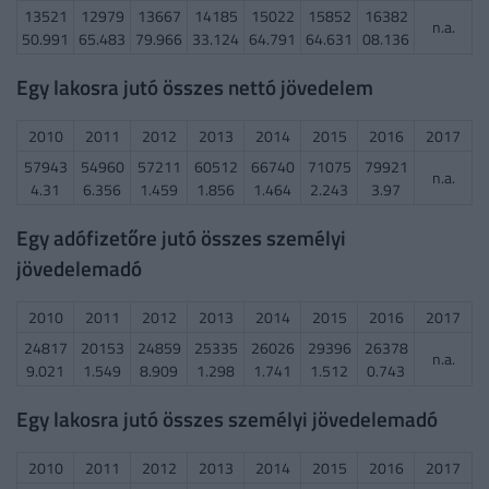
13521
12979
13667
14185
15022
15852
16382
n.a.
50.991
65.483
79.966
33.124
64.791
64.631
08.136
Egy lakosra jutó összes nettó jövedelem
2010
2011
2012
2013
2014
2015
2016
2017
57943
54960
57211
60512
66740
71075
79921
n.a.
4.31
6.356
1.459
1.856
1.464
2.243
3.97
Egy adófizetőre jutó összes személyi
jövedelemadó
2010
2011
2012
2013
2014
2015
2016
2017
24817
20153
24859
25335
26026
29396
26378
n.a.
9.021
1.549
8.909
1.298
1.741
1.512
0.743
Egy lakosra jutó összes személyi jövedelemadó
2010
2011
2012
2013
2014
2015
2016
2017