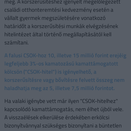
meg. A korszerűsítéshez igényelt megelőlegezett
családi otthonteremtési kedvezmény esetén a
vállalt gyermek megszületésére vonatkozó
határidőt a korszerűsítési munkák elvégzésének
hitelintézet által történő megállapításától kell
számítani.
A falusi CSOK-hoz 10, illetve 15 millió forint erejéig
legfeljebb 3%-os kamatozású kamattámogatott
kölcsön ("CSOK-hitel") is igényelhető, a
korszerűsítésre vagy bővítésre felvett összeg nem
haladhatja meg az 5, illetve 7,5 millió forintot.
Ha valaki igénybe vett már ilyen "CSOK-hitelhez"
kapcsolódó kamattámogatás, nem élhet újból vele.
A visszaélések elkerülése érdekében erkölcsi
bizonyítvánnyal szükséges bizonyítani a büntetlen