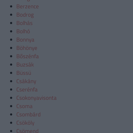
Berzence
Bodrog
Bolhás
Bolhó
Bonnya
Böhönye
Bőszénfa
Buzsák
Büssü
Csákány
Cserénfa
Csokonyavisonta
Csoma
Csombárd
Csököly
Csömend