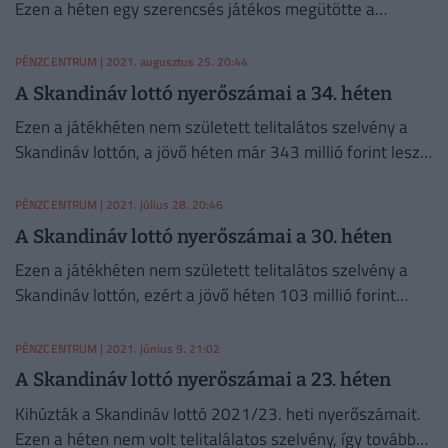
Ezen a héten egy szerencsés játékos megütötte a
főnyereményt; nyereménye 108 994 440 forint.
PÉNZCENTRUM
| 2021. augusztus 25. 20:44
A Skandináv lottó nyerőszámai a 34. héten
Ezen a játékhéten nem született telitalátos szelvény a
Skandináv lottón, a jövő héten már 343 millió forint lesz a
tét.
PÉNZCENTRUM
| 2021. július 28. 20:46
A Skandináv lottó nyerőszámai a 30. héten
Ezen a játékhéten nem született telitalátos szelvény a
Skandináv lottón, ezért a jövő héten 103 millió forint
várja a szerencsevadászokat.
PÉNZCENTRUM
| 2021. június 9. 21:02
A Skandináv lottó nyerőszámai a 23. héten
Kihúzták a Skandináv lottó 2021/23. heti nyerőszámait.
Ezen a héten nem volt telitalálatos szelvény, így tovább