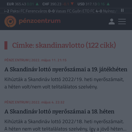
EUR
365.43
0.01
CHF
390.23
-0.1
USD
317.13
0.16
5-2
Paksi FC
|
Ferencváros
0-0
Vasas FC
|
Győri ETO FC
4-0
Nyíregyháza
|
Újpes
Címke: skandinavlotto (122 cikk)
PÉNZCENTRUM
| 2022. május 11. 21:15
A Skandináv lottó nyerőszámai a 19. játékhéten
Kihúzták a Skandináv lottó 2022/19. heti nyerőszámait,
a héten volt/nem volt telitalálatos szelvény.
PÉNZCENTRUM
| 2022. május 4. 22:32
A Skandináv lottó nyerőszámai a 18. héten
Kihúzták a Skandináv lottó 2022/18. heti nyerőszámait.
A héten nem volt telitalálatos szelvény, így a jövő héten