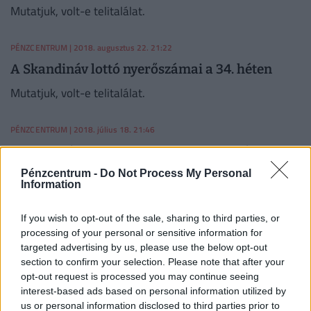
Mutatjuk, volt-e telitalálat.
PÉNZCENTRUM
| 2018. augusztus 22. 21:22
A Skandináv lottó nyerőszámai a 34. héten
Mutatjuk, volt-e telitalálat.
PÉNZCENTRUM
| 2018. július 18. 21:46
93,7 millió forintot nyert egy szerencsés a 29.
heti Skandináv lottón
Pénzcentrum -
Do Not Process My Personal
Information
Mutatjuk a nyerőszámokat.
If you wish to opt-out of the sale, sharing to third parties, or
PÉNZCENTRUM
| 2018. június 20. 21:35
processing of your personal or sensitive information for
targeted advertising by us, please use the below opt-out
A Skandináv lottó 25. heti nyerőszámai
section to confirm your selection. Please note that after your
Mutatjuk a nyerőszámokat.
opt-out request is processed you may continue seeing
interest-based ads based on personal information utilized by
us or personal information disclosed to third parties prior to