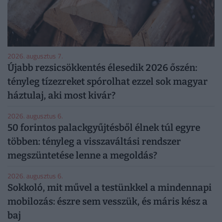
2026. augusztus 7.
Újabb rezsicsökkentés élesedik 2026 őszén:
tényleg tízezreket spórolhat ezzel sok magyar
háztulaj, aki most kivár?
2026. augusztus 6.
50 forintos palackgyűjtésből élnek túl egyre
többen: tényleg a visszaváltási rendszer
megszüntetése lenne a megoldás?
2026. augusztus 6.
Sokkoló, mit művel a testünkkel a mindennapi
mobilozás: észre sem vesszük, és máris kész a
baj