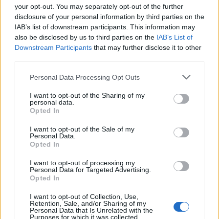
PÉNZCENTRUM
| 2018. június 14. 08:20
your opt-out. You may separately opt-out of the further
A Skandináv lottó 24. heti nyerőszámai
disclosure of your personal information by third parties on the
IAB’s list of downstream participants. This information may
Mutatjuk a nyerőszámokat.
also be disclosed by us to third parties on the
IAB’s List of
Downstream Participants
that may further disclose it to other
third parties.
PÉNZCENTRUM
| 2018. május 10. 10:30
Elvitték a főnyereményt a Skandináv lottón
Personal Data Processing Opt Outs
Mutatjuk, mennyit ért.
I want to opt-out of the Sharing of my
personal data.
Opted In
1
2
3
4
5
6
7
I want to opt-out of the Sale of my
Personal Data.
Opted In
I want to opt-out of processing my
FRISS HÍREK
Több friss hír
Personal Data for Targeted Advertising.
Opted In
06:33
Ennyiért vezethetsz te is Ferrarit 2026-ban:
I want to opt-out of Collection, Use,
mutatjuk az árlistát, leesik az állad, mennyibe
Retention, Sale, and/or Sharing of my
Personal Data that Is Unrelated with the
kerül az olasz luxus
Purposes for which it was collected.