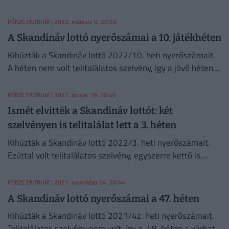
282 millió forint keresi majd gazdáját a skandin.
PÉNZCENTRUM
| 2022. március 9. 20:53
A Skandináv lottó nyerőszámai a 10. játékhéten
Kihúzták a Skandináv lottó 2022/10. heti nyerőszámait.
A héten nem volt telitalálatos szelvény, így a jövő héten
111 millió forint ütheti majd a győztes markát.
PÉNZCENTRUM
| 2022. január 19. 20:40
Ismét elvitték a Skandináv lottót: két
szelvényen is telitalálat lett a 3. héten
Kihúzták a Skandináv lottó 2022/3. heti nyerőszámait.
Ezúttal volt telitalálatos szelvény, egyszerre kettő is,
úgyhogy valaki vagy valakik szelvényenként 29 397 360
forintot nyertek.
PÉNZCENTRUM
| 2021. november 24. 20:44
A Skandináv lottó nyerőszámai a 47. héten
Kihúzták a Skandináv lottó 2021/4z. heti nyerőszámait.
Telitalálatos szelvény nem volt, így a 48. héten a várható