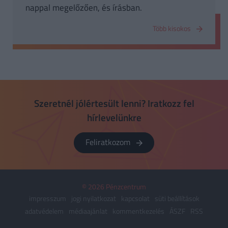
nappal megelőzően, és írásban.
Több kisokos
Szeretnél jólértesült lenni? Iratkozz fel
hírlevelünkre
Feliratkozom
© 2026 Pénzcentrum
impresszum
jogi nyilatkozat
kapcsolat
süti beállítások
adatvédelem
médiaajánlat
kommentkezelés
ÁSZF
RSS