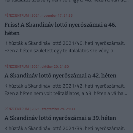
főnyeremény 105 millió forint lesz.
PÉNZCENTRUM
| 2021. november 17. 21:35
Friss! A Skandináv lottó nyerőszámai a 46.
héten
Kihúzták a Skandináv lottó 2021/46. heti nyerőszámait.
Ezen a héten született egy telitalálatos szelvény, a
szerencsés nyertes több 56 millió forintot nyert.
PÉNZCENTRUM
| 2021. október 20. 21:30
A Skandináv lottó nyerőszámai a 42. héten
Kihúzták a Skandináv lottó 2021/42. heti nyerőszámait.
Ezen a héten nem volt telitalálatos, a 43. héten a várható
főnyeremény 228 millió foint lesz.
PÉNZCENTRUM
| 2021. szeptember 29. 21:33
A Skandináv lottó nyerőszámai a 39. héten
Kihúzták a Skandináv lottó 2021/39. heti nyerőszámait.