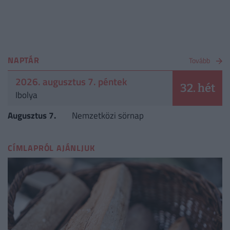
NAPTÁR
Tovább
2026. augusztus 7. péntek
32. hét
Ibolya
Augusztus 7.
Nemzetközi sörnap
CÍMLAPRÓL AJÁNLJUK