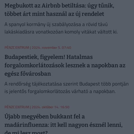
Megbukott az Airbnb betiltása: úgy tűnik,
többet árt mint használ az új rendelet
A spanyol kormány új szabályozása a rövid távú
lakáskiadásra vonatkozóan komoly vitákat váltott ki.
PÉNZCENTRUM
| 2024. november 5. 07:40
Budapestiek, figyelem! Hatalmas
forgalomkorlátozások lesznek a napokban az
egész fővárosban
A rendőrség tájékoztatása szerint Budapest több pontján
is jelentős forgalomkorlátozás várható a napokban.
PÉNZCENTRUM
| 2024. október 14. 16:50
Újabb megyében bukkant fel a
madárinfluenza: itt kell nagyon észnél lenni,
de mi lesz most?