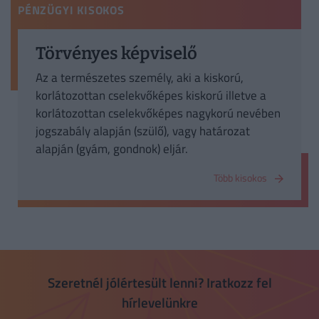
PÉNZÜGYI KISOKOS
Törvényes képviselő
Az a természetes személy, aki a kiskorú,
korlátozottan cselekvőképes kiskorú illetve a
korlátozottan cselekvőképes nagykorú nevében
jogszabály alapján (szülő), vagy határozat
alapján (gyám, gondnok) eljár.
Több kisokos
Szeretnél jólértesült lenni? Iratkozz fel
hírlevelünkre