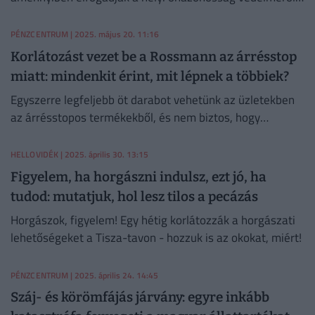
szóló törvényjavaslatot.
PÉNZCENTRUM
| 2025. május 20. 11:16
Korlátozást vezet be a Rossmann az árrésstop
miatt: mindenkit érint, mit lépnek a többiek?
Egyszerre legfeljebb öt darabot vehetünk az üzletekben
az árrésstopos termékekből, és nem biztos, hogy
hamarosan a többi üzletlánc nem csatlakozik.
HELLOVIDÉK
| 2025. április 30. 13:15
Figyelem, ha horgászni indulsz, ezt jó, ha
tudod: mutatjuk, hol lesz tilos a pecázás
Horgászok, figyelem! Egy hétig korlátozzák a horgászati
lehetőségeket a Tisza-tavon - hozzuk is az okokat, miért!
PÉNZCENTRUM
| 2025. április 24. 14:45
Száj- és körömfájás járvány: egyre inkább