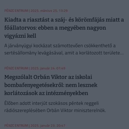
feloldásáról. Az indoklás valószínűleg egyedülálló a
történelemben.
PÉNZCENTRUM
| 2025. március 25. 13:29
Kiadta a riasztást a száj- és körömfájás miatt a
főállatorvos: ebben a megyében nagyon
vigyázni kell
A járványügyi kockázat számottevően csökkenthető a
sertésállomány levágásával, amit a korlátozott területen
március 31-ig kell megtennie a gazdáknak.
PÉNZCENTRUM
| 2025. január 24. 07:49
Megszólalt Orbán Viktor az iskolai
bombafenyegetésekről: nem lesznek
korlátozások az intézményekben
Élőben adott interjút szokásos péntek reggeli
rádiószereplésében Orbán Viktor miniszterelnök.
PÉNZCENTRUM
| 2025. január 23. 20:47