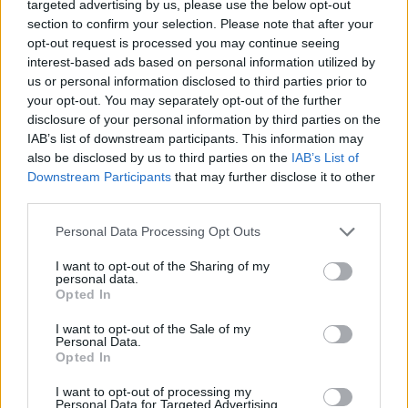
mobilok iskolai használatára vonatkozólag, a szakértők
targeted advertising by us, please use the below opt-out
section to confirm your selection. Please note that after your
szerint nincs bizonyíték arra, hogy ezek eredményesek
opt-out request is processed you may continue seeing
lennének.
PÉNZCENTRUM
| 2024. július 18. 10:18
interest-based ads based on personal information utilized by
Müller Cecília: várandósoknak javasolt
us or personal information disclosed to third parties prior to
your opt-out. You may separately opt-out of the further
beadatni a szamárköhögés oltást még szülés
disclosure of your personal information by third parties on the
előtt
IAB’s list of downstream participants. This information may
also be disclosed by us to third parties on the
IAB’s List of
A covid-korlátozások teljes feloldása után a
Downstream Participants
that may further disclose it to other
szamárköhögés elemi erővel támad Európa-szerte,
third parties.
Magyarországon is nőtt a fertőző megbetegedések
száma az NNGYK szerint.
Personal Data Processing Opt Outs
PÉNZCENTRUM
| 2023. november 26. 18:29
Kongatják a vészharangot Kínában, telnek a
I want to opt-out of the Sharing of my
personal data.
járványklinikák: egyre többen kapják el ezt a
Opted In
betegséget
I want to opt-out of the Sale of my
Personal Data.
A járványklinikák számának növelését sürgeti a kínai
Opted In
Egészségügyi Minisztérium, mert jelentősen nőtt a
légzőszervi megbetegedések előfordulása.
I want to opt-out of processing my
Personal Data for Targeted Advertising.