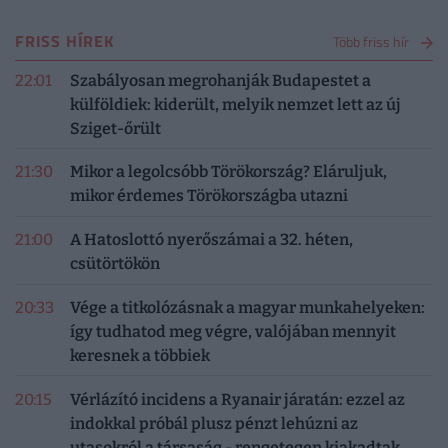
FRISS HÍREK
Több friss hír
22:01
Szabályosan megrohanják Budapestet a
külföldiek: kiderült, melyik nemzet lett az új
Sziget-őrült
21:30
Mikor a legolcsóbb Törökország? Eláruljuk,
mikor érdemes Törökországba utazni
21:00
A Hatoslottó nyerőszámai a 32. héten,
csütörtökön
20:33
Vége a titkolózásnak a magyar munkahelyeken:
így tudhatod meg végre, valójában mennyit
keresnek a többiek
20:15
Vérlázító incidens a Ryanair járatán: ezzel az
indokkal próbál plusz pénzt lehúzni az
utasokról a társaság - rengetegen kiakadtak