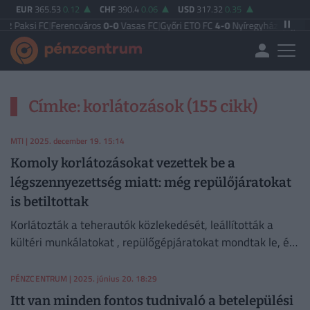
EUR
365.53
0.12
CHF
390.4
0.06
USD
317.32
0.35
2
Paksi FC
|
Ferencváros
0-0
Vasas FC
|
Győri ETO FC
4-0
Nyíregyháza
|
Újpest F
Címke: korlátozások (155 cikk)
MTI
| 2025. december 19. 15:14
Komoly korlátozásokat vezettek be a
légszennyezettség miatt: még repülőjáratokat
is betiltottak
Korlátozták a teherautók közlekedését, leállították a
kültéri munkálatokat , repülőgépjáratokat mondtak le, és
azt tanácsolták, hogy a gyerekek ne menjenek az utcára.
PÉNZCENTRUM
| 2025. június 20. 18:29
Itt van minden fontos tudnivaló a betelepülési