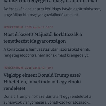
katasztrófa fenyegeti a magyar állattartókat
Az érdekképviselet arra kéri Nagy István agrárminisztert,
hogy álljon ki a magyar gazdálkodók mellett.
PÉNZCENTRUM
| 2025. április 17. 12:35
Most érkezett! Májustól korlátozzák a
temetkezést Magyarországon
A korlátozás a hamvasztás utáni szórásokat érinti,
rengeteg időpontra nem adnak majd ki engedélyt.
PÉNZCENTRUM
| 2025. április 10. 12:41
Végképp elment Donald Trump esze?
Hihetetlen, mivel indokolt egy elnöki
rendeletet
Donald Trump elnök szerdán aláírt egy rendeletet a
zuhanyzók víznyomására vonatkozó korlátozások