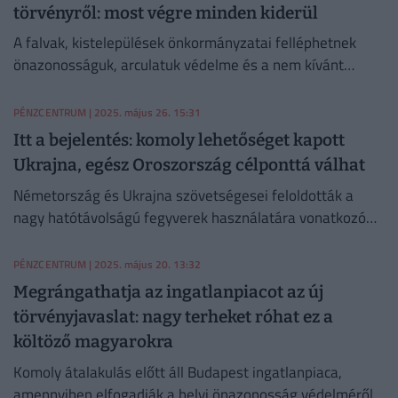
törvényről: most végre minden kiderül
A falvak, kistelepülések önkormányzatai felléphetnek
önazonosságuk, arculatuk védelme és a nem kívánt
növekedés ellen - legalábbis amint július elsején életbe
lép az ezt biztosító törvény.
PÉNZCENTRUM
| 2025. május 26. 15:31
Itt a bejelentés: komoly lehetőséget kapott
Ukrajna, egész Oroszország célponttá válhat
Németország és Ukrajna szövetségesei feloldották a
nagy hatótávolságú fegyverek használatára vonatkozó
korlátozásokat.
PÉNZCENTRUM
| 2025. május 20. 13:32
Megrángathatja az ingatlanpiacot az új
törvényjavaslat: nagy terheket róhat ez a
költöző magyarokra
Komoly átalakulás előtt áll Budapest ingatlanpiaca,
amennyiben elfogadják a helyi önazonosság védelméről