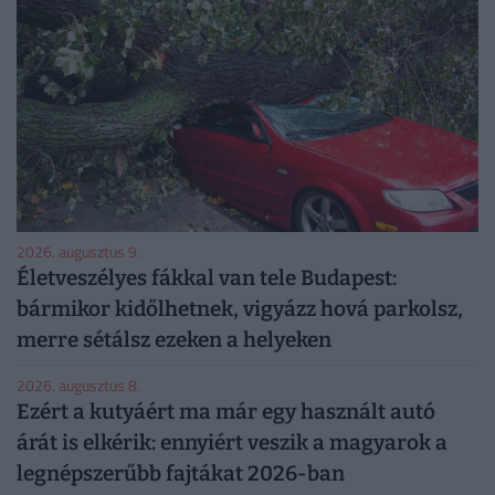
2026. augusztus 9.
Életveszélyes fákkal van tele Budapest:
bármikor kidőlhetnek, vigyázz hová parkolsz,
merre sétálsz ezeken a helyeken
2026. augusztus 8.
Ezért a kutyáért ma már egy használt autó
árát is elkérik: ennyiért veszik a magyarok a
legnépszerűbb fajtákat 2026-ban