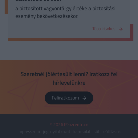
a biztosított vagyontárgy értéke a biztosítási
esemény bekövetkezésekor.
Több kisokos
Szeretnél jólértesült lenni? Iratkozz fel
hírlevelünkre
Feliratkozom
© 2026 Pénzcentrum
impresszum
jogi nyilatkozat
kapcsolat
süti beállítások