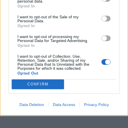
personal data.
Opted In
15:31
Újabb területeket veszíthetett Ukrajna: két
I want to opt-out of the Sale of my
település elfoglalását jelentette be Moszkva
Personal Data.
Opted In
15:13
18 éves sakkzseni oktatta az 54 éves
I want to opt-out of processing my
nagymestert: negyvenéves sorozat szakadt meg
Personal Data for Targeted Advertising.
Opted In
14:58
Rengetegen kezdenek itt új életet 2026-ban:
ezekben a régiókban, városokban még fizetnek
I want to opt-out of Collection, Use,
Retention, Sale, and/or Sharing of my
is, hogy oda költözz
Personal Data that Is Unrelated with the
Purposes for which it was collected.
Opted Out
14:34
Ennyit kaszáltak Sebestyén Balázsék a 65 ezres
DJ Oti retró slágerkoncerttel a Szigeten
CONFIRM
14:02
Nem is sejtik a gyanútlan vásárlók, mi jut a
szervezetükbe: elképesztő dolog derült ki az
Data Deletion
Data Access
Privacy Policy
elviteles dobozokról