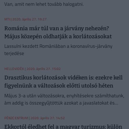
Van, amit nem lehet tovább halogatni.
MTI
| 2020. április 27. 19:27
Románia már túl van a járvány nehezén?
Május közepén oldhatják a korlátozásokat
Lassulni kezdett Romániában a koronavírus-járvány
terjedése
HELLOVIDÉK
| 2020. április 27. 15:02
Drasztikus korlátozások vidéken is: ezekre kell
figyelnünk a változások előtti utolsó héten
Május 3-a után változásokra, enyhítésekre számíthatunk,
ám addig is összegyűjtöttük azokat a javaslatokat és
korlátozásokat, amikre vidéken is figyelnünk kell, hogy
megfékezzük a járvány terjedését.
PÉNZCENTRUM
| 2020. április 27. 14:52
Ekkortól éledhet fel a magyar turizmus: külön