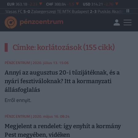
EUR
363.18
-2.23
CHF
388.84
-1.5
USD
314.21
-2.76
C
|
Vasas FC
5-0
Zalaegerszegi TE
|
MTK Budapest
2-3
Puskás Akadémia
|
Zalaeg
Címke: korlátozások (155 cikk)
PÉNZCENTRUM
| 2020. július 13. 15:06
Annyi az augusztus 20-i tűzijátéknak, és a
nyári fesztiváloknak? Itt a kormanyzati
állásfoglalás
Erről ennyit.
PÉNZCENTRUM
| 2020. május 16. 08:24
Megjelent a rendelet: így enyhít a kormány
Pest megyében, vidéken