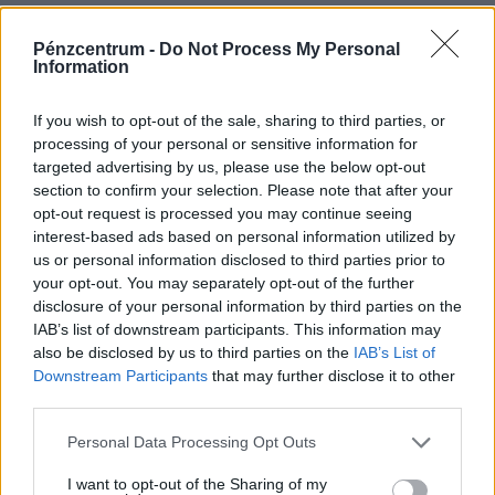
Megálljt parancsolnak a milliós
Pénzcentrum -
Do Not Process My Personal
focistafizetéseknek: komoly korlátozást vezet
Information
be az MLSZ
If you wish to opt-out of the sale, sharing to third parties, or
Korábban kiderült, hogy egy átlagos labdarúgó több mint
processing of your personal or sensitive information for
havi 1,6 milliót kereshet az NB I.-ben.
targeted advertising by us, please use the below opt-out
section to confirm your selection. Please note that after your
PÉNZCENTRUM
| 2018. április 14. 11:30
opt-out request is processed you may continue seeing
interest-based ads based on personal information utilized by
Kiadták a figyelmeztetést: útlezárások és
us or personal information disclosed to third parties prior to
korlátozások lesznek Budapesten
your opt-out. You may separately opt-out of the further
disclosure of your personal information by third parties on the
Számos járat közlekedése változni fog.
IAB’s list of downstream participants. This information may
also be disclosed by us to third parties on the
IAB’s List of
Downstream Participants
that may further disclose it to other
1
2
3
4
5
6
7
8
third parties.
Personal Data Processing Opt Outs
I want to opt-out of the Sharing of my
FRISS HÍREK
Több friss hír