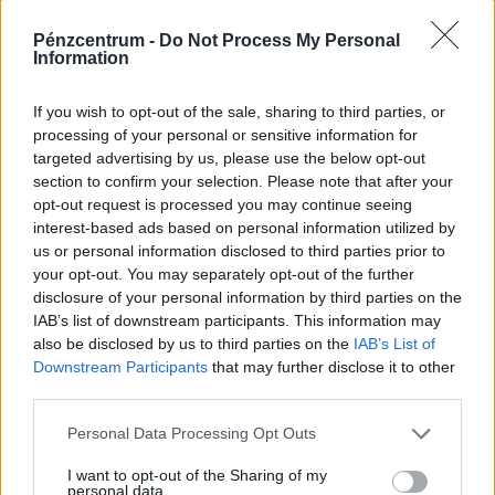
24.HU
| 2021. február 10. 19:53
Pénzcentrum -
Do Not Process My Personal
Information
Fokozatos nyitást lengetett be Orbán Viktor: így
oldanák a korlátozásokat
If you wish to opt-out of the sale, sharing to third parties, or
processing of your personal or sensitive information for
A miniszterelnök szerint a járványügyi intézkedések idő
targeted advertising by us, please use the below opt-out
előtti lazítása súlyos következményekkel járhat.
section to confirm your selection. Please note that after your
opt-out request is processed you may continue seeing
interest-based ads based on personal information utilized by
MTI
| 2021. február 10. 15:33
us or personal information disclosed to third parties prior to
Megszólalt Áder János: ekkor enyhíthetnek a
your opt-out. You may separately opt-out of the further
korlátozásokon
disclosure of your personal information by third parties on the
IAB’s list of downstream participants. This information may
also be disclosed by us to third parties on the
IAB’s List of
HELLOVIDÉK
| 2021. február 5. 11:20
Downstream Participants
that may further disclose it to other
third parties.
Itt a bejelentés: tavasszal jöhet a nyitás
Magyarországon, két ütemben
Personal Data Processing Opt Outs
Gulyás Gergely elmondta, a korábbi csökkenő tendencia
I want to opt-out of the Sharing of my
után jelenleg stagnálást láthatunk a járvány
personal data.