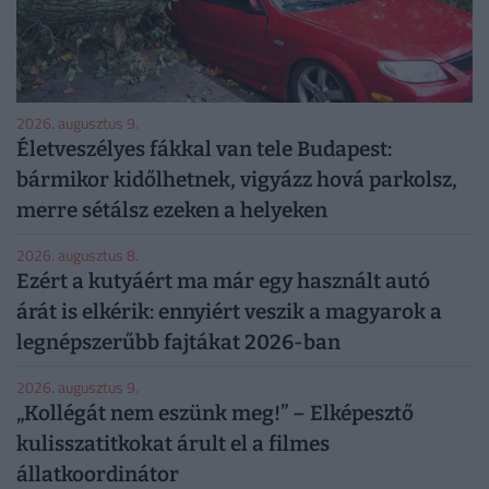
2026. augusztus 9.
Életveszélyes fákkal van tele Budapest:
bármikor kidőlhetnek, vigyázz hová parkolsz,
merre sétálsz ezeken a helyeken
2026. augusztus 8.
Ezért a kutyáért ma már egy használt autó
árát is elkérik: ennyiért veszik a magyarok a
legnépszerűbb fajtákat 2026-ban
2026. augusztus 9.
„Kollégát nem eszünk meg!” – Elképesztő
kulisszatitkokat árult el a filmes
állatkoordinátor