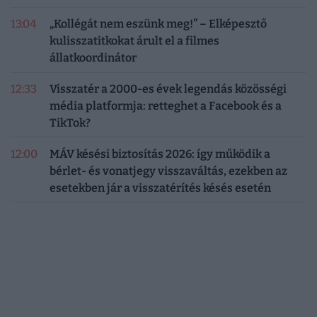
13:04
„Kollégát nem eszünk meg!” – Elképesztő
kulisszatitkokat árult el a filmes
állatkoordinátor
12:33
Visszatér a 2000-es évek legendás közösségi
média platformja: retteghet a Facebook és a
TikTok?
12:00
MÁV késési biztosítás 2026: így működik a
bérlet- és vonatjegy visszaváltás, ezekben az
esetekben jár a visszatérítés késés esetén