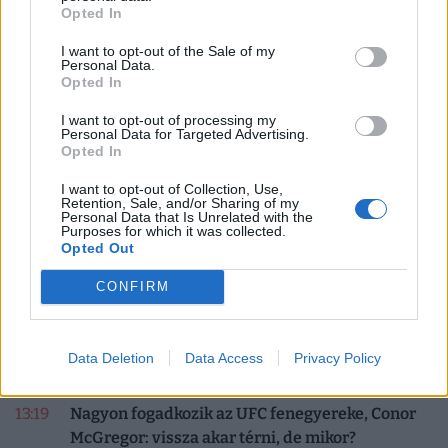
Opted In
alakulásában, melynek oka a vírusmutációk gyorsabb
terjedése.
I want to opt-out of the Sale of my
PÉNZCENTRUM
| 2021. február 5. 11:09
Personal Data.
Gulyás Gergely: két ütemben nyit majd az
Opted In
ország, ezek lehetnek az időpontok
I want to opt-out of processing my
Personal Data for Targeted Advertising.
Ez jó hír!
Opted In
I want to opt-out of Collection, Use,
Retention, Sale, and/or Sharing of my
1
2
3
4
5
6
7
8
Personal Data that Is Unrelated with the
Purposes for which it was collected.
Opted Out
CONFIRM
FRISS HÍREK
Több friss hír
13:32
Elképesztő pusztítást okoz a szárazság: egyre
Data Deletion
Data Access
Privacy Policy
több európai országban kritikus a helyzet
13:19
Nagyon fogadkozik az UFC fenegyereke, Conor
McGregor: vissza akar térni, de mikor?