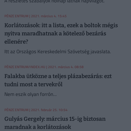
A részletes szabályok holnap látnak napvilágot.
PÉNZCENTRUM
| 2021. március 4. 15:45
Korlátozások: itt a lista, ezek a boltok mégis
nyitva maradhatnak a kötelező bezárás
ellenére?
Itt az Országos Kereskedelmi Szövetség javaslata.
PÉNZCENTRUM/INDEX.HU
| 2021. március 4. 08:58
Falakba ütközne a teljes plázabezárás: ezt
tudni most a tervekről
Nem eszik olyan forrón...
PÉNZCENTRUM
| 2021. február 25. 10:54
Gulyás Gergely: március 15-ig biztosan
maradnak a korlátozások