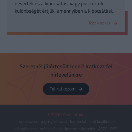
névérték és a kibocsátási vagy piaci érték
különbségét értjük, amennyiben a kibocsátási
vagy piaci érték alacsonyabb.
Több kisokos
Szeretnél jólértesült lenni? Iratkozz fel
hírlevelünkre
Feliratkozom
© 2026 Pénzcentrum
impresszum
jogi nyilatkozat
kapcsolat
süti beállítások
adatvédelem
médiaajánlat
kommentkezelés
ÁSZF
RSS