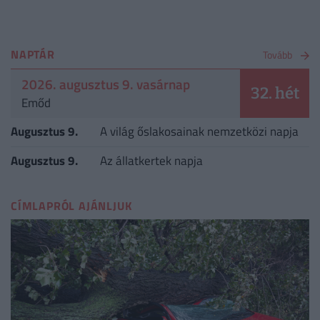
NAPTÁR
Tovább
2026. augusztus 9. vasárnap
32. hét
Emőd
Augusztus 9.
A világ őslakosainak nemzetközi napja
Augusztus 9.
Az állatkertek napja
CÍMLAPRÓL AJÁNLJUK