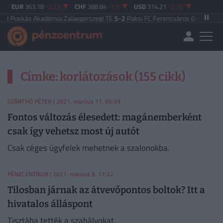
EUR
363.18
-2.23
CHF
388.84
-1.5
USD
314.21
-2.76
3
Puskás Akadémia
|
Zalaegerszegi TE
5-2
Paksi FC
|
Ferencváros
0-0
Vasas FC
Címke: korlátozások (155 cikk)
SZÁNTHÓ PÉTER
| 2021. március 11. 05:39
Fontos változás élesedett: magánemberként
csak így vehetsz most új autót
Csak céges ügyfelek mehetnek a szalonokba.
PÉNZCENTRUM
| 2021. március 9. 17:32
Tilosban járnak az átvevőpontos boltok? Itt a
hivatalos álláspont
Tisztába tették a szabályokat.