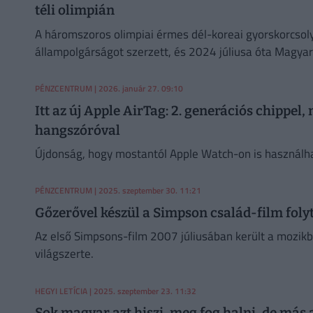
téli olimpián
A háromszoros olimpiai érmes dél-koreai gyorskorcsol
állampolgárságot szerzett, és 2024 júliusa óta Magya
PÉNZCENTRUM
| 2026. január 27. 09:10
Itt az új Apple AirTag: 2. generációs chippel
hangszóróval
Újdonság, hogy mostantól Apple Watch-on is használhat
PÉNZCENTRUM
| 2025. szeptember 30. 11:21
Gőzerővel készül a Simpson család-film foly
Az első Simpsons-film 2007 júliusában került a mozikba
világszerte.
HEGYI LETÍCIA
| 2025. szeptember 23. 11:32
Sok magyar azt hiszi, meg fog halni, de más a