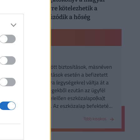
munkahelyeken: erre kötelezhetik a
dolgozókat, ha elhúzódik a hőség
PÉNZÜGYI KISOKOS
Eszközalap
Befektetéshez kötött biztosítások, másnéven
Unit Linked biztosítások esetén a befizetett
összegeket unitokra (egységekre) váltja át a
biztosító. Az egységekből ezután az ügyfél
elvárásának megfelelően eszközalapo(ka)t
vásárol a biztosító. Az eszközalap befektetési
politikájáról a biztosító tájékoztatja az
Több kisokos
ügyfeleit.