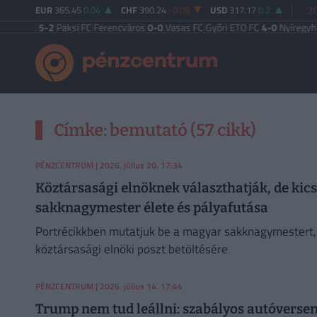
EUR
365.45
0.04
CHF
390.24
-0.09
USD
317.17
0.2
20
i TE
5-2
Paksi FC
|
Ferencváros
0-0
Vasas FC
|
Győri ETO FC
4-0
Nyíregyháza
|
Ú
Címke: bemutató (57 cikk)
PÉNZCENTRUM
| 2026. július 20. 17:34
Köztársasági elnöknek választhatják, de kic
sakknagymester élete és pályafutása
Portrécikkben mutatjuk be a magyar sakknagymestert, a
köztársasági elnöki poszt betöltésére
PÉNZCENTRUM
| 2026. július 14. 17:44
Trump nem tud leállni: szabályos autóverseny