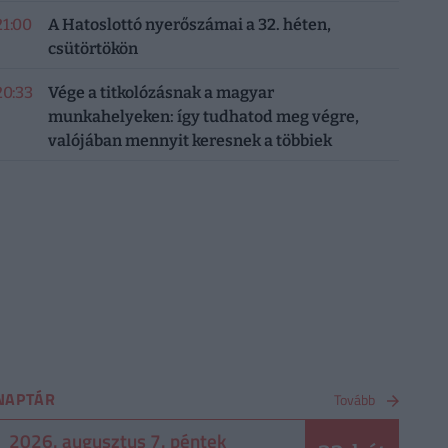
21:00
A Hatoslottó nyerőszámai a 32. héten,
csütörtökön
20:33
Vége a titkolózásnak a magyar
munkahelyeken: így tudhatod meg végre,
valójában mennyit keresnek a többiek
NAPTÁR
Tovább
2026. augusztus 7. péntek