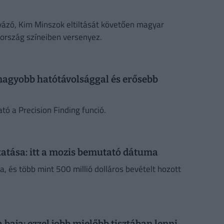
yázó, Kim Minszok eltiltását követően magyar
rország színeiben versenyez.
, nagyobb hatótávolsággal és erősebb
ó a Precision Finding funció.
tatása: itt a mozis bemutató dátuma
, és több mint 500 millió dolláros bevételt hozott
 baja: ezzel jobb mielőbb tisztában lenni