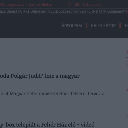
26. augusztus 7. péntek
Ibolya
28 °C
Budapest
jpest FC
4-2
Debreceni VSC
|
Budapest Honvéd FC
3-3
MTK Budapest
UEFA 
ÁRFOLYAM
KALKULÁTOR
H
soda Polgár Judit? Íme a magyar
kit Magyar Péter miniszterelnök felkérni tervez a
-box települt a Fehér Ház elé + videó