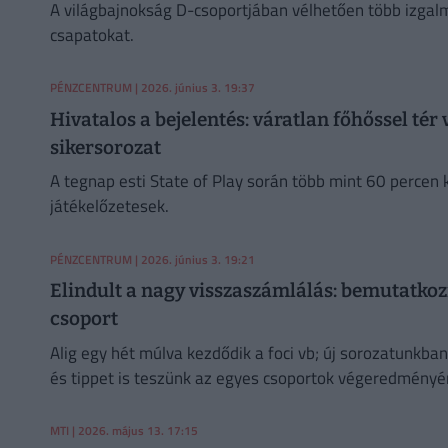
A világbajnokság D-csoportjában vélhetően több izgalm
csapatokat.
PÉNZCENTRUM
| 2026. június 3. 19:37
Hivatalos a bejelentés: váratlan főhőssel tér
sikersorozat
A tegnap esti State of Play során több mint 60 percen k
játékelőzetesek.
PÉNZCENTRUM
| 2026. június 3. 19:21
Elindult a nagy visszaszámlálás: bemutatkoz
csoport
Alig egy hét múlva kezdődik a foci vb; új sorozatunkb
és tippet is teszünk az egyes csoportok végeredményé
MTI
| 2026. május 13. 17:15