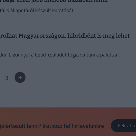
is állapotáról készült kutatását.
arolhat Magyarországon, hibridként is meg lehet
en bizonnyal a Ceed-családot fogja váltani a palettán.
3
jólértesült lenni? Iratkozz fel hírlevelünkre
Felirat