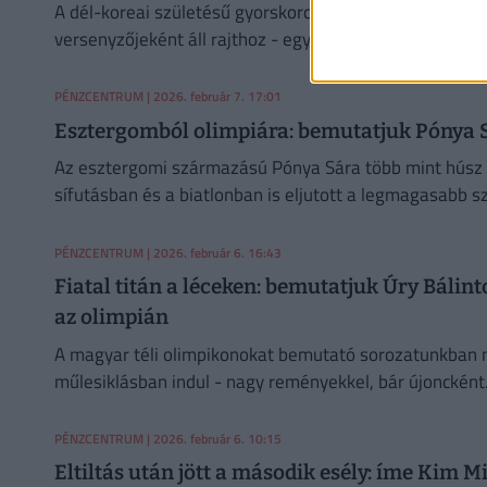
A dél-koreai születésű gyorskorcsolyázó, Mun Vondzsu
versenyzőjeként áll rajthoz - egyik legnagyobb vágya,
PÉNZCENTRUM
| 2026. február 7. 17:01
Esztergomból olimpiára: bemutatjuk Pónya S
Az esztergomi származású Pónya Sára több mint húsz év
sífutásban és a biatlonban is eljutott a legmagasabb s
PÉNZCENTRUM
| 2026. február 6. 16:43
Fiatal titán a léceken: bemutatjuk Úry Bálin
az olimpián
A magyar téli olimpikonokat bemutató sorozatunkban mos
műlesiklásban indul - nagy reményekkel, bár újoncként
PÉNZCENTRUM
| 2026. február 6. 10:15
Eltiltás után jött a második esély: íme Kim 