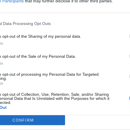
Participants
that may further disclose it to other third parties.
ül a Xiaomi 17 és a Xiaomi 17 Ultra - Ez bennük a
l Data Processing Opt Outs
o opt-out of the Sharing of my personal data.
képalkotás áll.
In
o opt-out of the Sale of my Personal Data.
In
tok! István, a király robbantja be a vidéki
to opt-out of processing my Personal Data for Targeted
ing.
3 ifjúsági bérletes előadással, köztük filmes adaptációkkal
In
o opt-out of Collection, Use, Retention, Sale, and/or Sharing
ersonal Data that Is Unrelated with the Purposes for which it
lected.
Out
u Vondzsunt, aki immár magyarként indul
CONFIRM