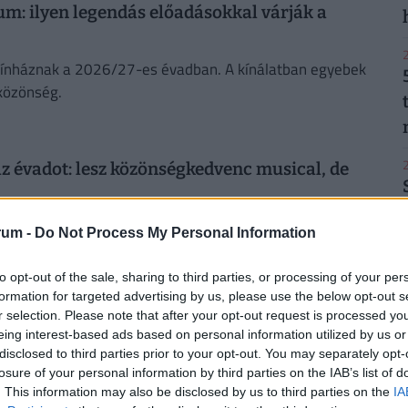
um: ilyen legendás előadásokkal várják a
2
Színháznak a 2026/27-es évadban. A kínálatban egyebek
 közönség.
2
 az évadot: lesz közönségkedvenc musical, de
mbathelyi Weöres Sándor Színház - közölte a teátrum
rum -
Do Not Process My Personal Information
ó.
2
to opt-out of the sale, sharing to third parties, or processing of your per
formation for targeted advertising by us, please use the below opt-out s
r selection. Please note that after your opt-out request is processed y
pple hajlítható telefonja: ilyet még sosem
eing interest-based ads based on personal information utilized by us or
disclosed to third parties prior to your opt-out. You may separately opt-
losure of your personal information by third parties on the IAB’s list of
en a hangerőszabályzó gombok a jobb alsó sarokba kerülnek,
2
. This information may also be disclosed by us to third parties on the
IA