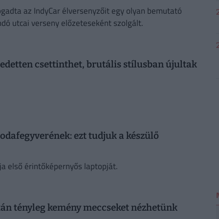
gadta az IndyCar élversenyzőit egy olyan bemutató
dó utcai verseny előzeteseként szolgált.
detten csettinthet, brutális stílusban újultak
sodafegyverének: ezt tudjuk a készülő
 első érintőképernyős laptopját.
aztán tényleg kemény meccseket nézhetünk