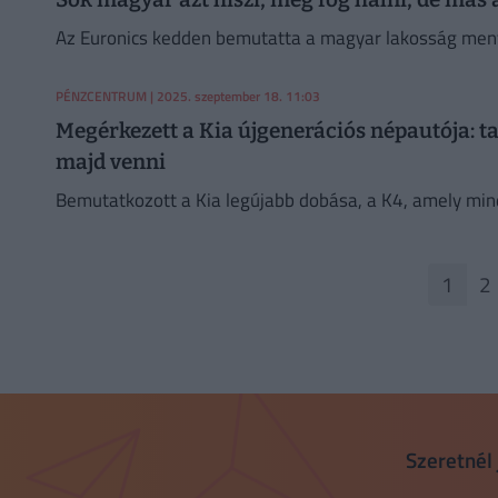
Az Euronics kedden bemutatta a magyar lakosság mentál
PÉNZCENTRUM
| 2025. szeptember 18. 11:03
Megérkezett a Kia újgenerációs népautója: t
majd venni
Bemutatkozott a Kia legújabb dobása, a K4, amely mind
1
2
Szeretnél 