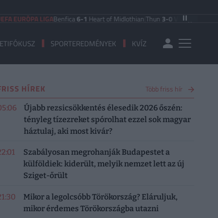
EURÓPA LIGA
Benfica
6-1
Heart of Midlothian
|
Thun
3-0
Vikingur Reykjavik
|
P
ETIFÓKUSZ
SPORTEREDMÉNYEK
KVÍZ
FRISS HÍREK
Több friss hír
05:06
Újabb rezsicsökkentés élesedik 2026 őszén:
tényleg tízezreket spórolhat ezzel sok magyar
háztulaj, aki most kivár?
22:01
Szabályosan megrohanják Budapestet a
külföldiek: kiderült, melyik nemzet lett az új
Sziget-őrült
21:30
Mikor a legolcsóbb Törökország? Eláruljuk,
mikor érdemes Törökországba utazni