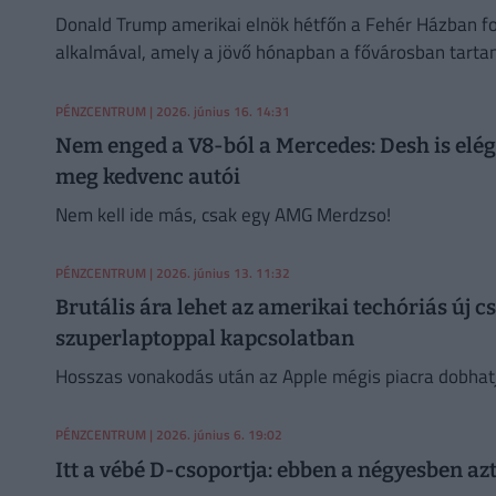
Donald Trump amerikai elnök hétfőn a Fehér Házban fo
alkalmával, amely a jövő hónapban a fővárosban tartan
PÉNZCENTRUM
| 2026. június 16. 14:31
Nem enged a V8-ból a Mercedes: Desh is elége
meg kedvenc autói
Nem kell ide más, csak egy AMG Merdzso!
PÉNZCENTRUM
| 2026. június 13. 11:32
Brutális ára lehet az amerikai techóriás új c
szuperlaptoppal kapcsolatban
Hosszas vonakodás után az Apple mégis piacra dobhatja
PÉNZCENTRUM
| 2026. június 6. 19:02
Itt a vébé D-csoportja: ebben a négyesben 