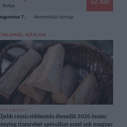
32. hét
Ibolya
Augusztus 7.
Nemzetközi sörnap
CÍMLAPRÓL AJÁNLJUK
026. augusztus 7.
Újabb rezsicsökkentés élesedik 2026 őszén:
tényleg tízezreket spórolhat ezzel sok magyar