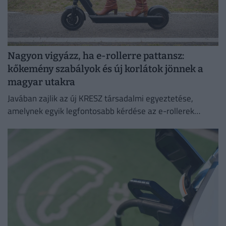
Nagyon vigyázz, ha e-rollerre pattansz:
kőkemény szabályok és új korlátok jönnek a
magyar utakra
Javában zajlik az új KRESZ társadalmi egyeztetése,
amelynek egyik legfontosabb kérdése az e-rollerek
használatának szabályozása, beleértve a
sebességhatárokat, a korhatárt és a kötelező
sisakviselést.