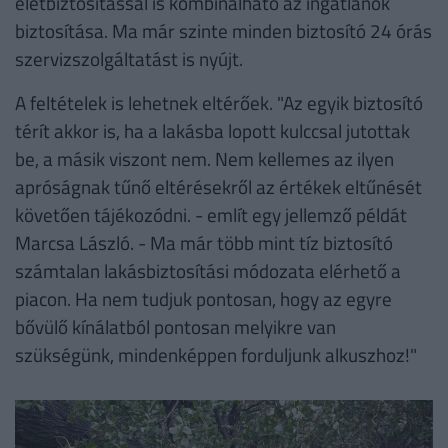
életbiztosítással is kombinálható az ingatlanok
biztosítása. Ma már szinte minden biztosító 24 órás
szervizszolgáltatást is nyújt.
A feltételek is lehetnek eltérőek. "Az egyik biztosító
térít akkor is, ha a lakásba lopott kulccsal jutottak
be, a másik viszont nem. Nem kellemes az ilyen
apróságnak tűnő eltérésekről az értékek eltűnését
követően tájékozódni. - említ egy jellemző példát
Marcsa László. - Ma már több mint tíz biztosító
számtalan lakásbiztosítási módozata elérhető a
piacon. Ha nem tudjuk pontosan, hogy az egyre
bővülő kínálatból pontosan melyikre van
szükségünk, mindenképpen forduljunk alkuszhoz!"