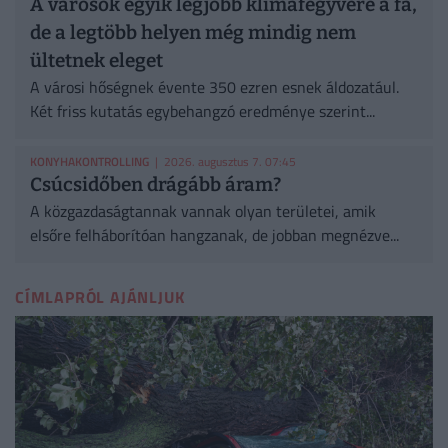
A városok egyik legjobb klímafegyvere a fa,
de a legtöbb helyen még mindig nem
ültetnek eleget
A városi hőségnek évente 350 ezren esnek áldozatául.
Két friss kutatás egybehangzó eredménye szerint...
KONYHAKONTROLLING
| 2026. augusztus 7. 07:45
Csúcsidőben drágább áram?
A közgazdaságtannak vannak olyan területei, amik
elsőre felháborítóan hangzanak, de jobban megnézve...
CÍMLAPRÓL AJÁNLJUK