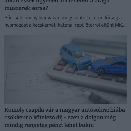
alkatrészek ügyében: mi lehetett a drága
műszerek sorsa?
Bűncselekmény hiányában megszüntette a rendőrség a
nyomozást a kecskeméti katonai repülőtérről eltűnt MiG–
29-es vadászgépalkatrészek ügyében.
Komoly csapda vár a magyar autósokra: hiába
csökkent a kötelező díj - ezen a dolgon még
mindig rengeteg pénzt lehet bukni