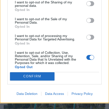
I want to opt-out of the Sharing of my
personal data.
Opted In
I want to opt-out of the Sale of my
Personal Data.
Opted In
I want to opt-out of processing my
Personal Data for Targeted Advertising.
Opted In
Súlyos csapdába sétálnak be a magyar diákok:
I want to opt-out of Collection, Use,
milliókat bukhatnak, ha erről az egy dologról
Retention, Sale, and/or Sharing of my
elfeledkeznek
Personal Data that Is Unrelated with the
Purposes for which it was collected.
A felvételi ponthatárok kihirdetésével felpörgő
Opted Out
albérletpiacon a bérlők és a tulajdonosok is hajlamosak
CONFIRM
megfeledkezni a megfelelő lakásbiztosításról.
Data Deletion
Data Access
Privacy Policy