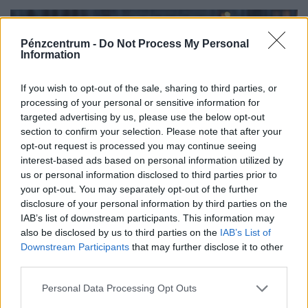
Pénzcentrum -
Do Not Process My Personal
Information
If you wish to opt-out of the sale, sharing to third parties, or
processing of your personal or sensitive information for
targeted advertising by us, please use the below opt-out
section to confirm your selection. Please note that after your
opt-out request is processed you may continue seeing
interest-based ads based on personal information utilized by
us or personal information disclosed to third parties prior to
Vádat emeltek a Blaha drognagyija ellen:
your opt-out. You may separately opt-out of the further
nagyüzembern terítette a kristályt a 65 éves nő
disclosure of your personal information by third parties on the
IAB’s list of downstream participants. This information may
A Blaha Lujza téren és környékén árulta rendszeresen a
also be disclosed by us to third parties on the
IAB’s List of
kristályt az a 65 éves nő, aki ellen drogkereskedelem
Downstream Participants
that may further disclose it to other
miatt emelt vádat a Budapesti VIII. Kerületi...
third parties.
Personal Data Processing Opt Outs