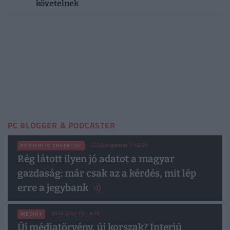
követelnek
PC BLOGGER & PODCASTER
2026. augusztus 7. 16:50
PORTFOLIO CHECKLIST
Rég látott ilyen jó adatot a magyar
gazdaság: már csak az a kérdés, mit lép
erre a jegybank
2026. július 16. 18:28
MEDIA1
Új médiatörvény, új korszak? Interjú