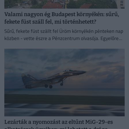
Valami nagyon ég Budapest környékén: sűrű,
fekete füst száll fel, mi történhetett?
Sűrű, fekete füst szállt fel Üröm környékén pénteken nap
közben - vette észre a Pénzcentrum olvasója. Egyelőre
nem tudni, mi állhat a háttérben.
Lezárták a nyomozást az eltűnt MiG-29-es