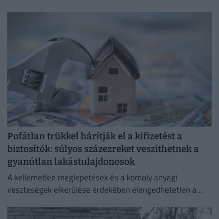
lakásbiztosítási díjak.
Pofátlan trükkel hárítják el a kifizetést a
biztosítók: súlyos százezreket veszíthetnek a
gyanútlan lakástulajdonosok
A kellemetlen meglepetések és a komoly anyagi
veszteségek elkerülése érdekében elengedhetetlen a
szerződési feltételek alapos áttekintése.