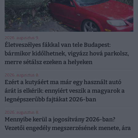
2026. augusztus 9.
Életveszélyes fákkal van tele Budapest:
bármikor kidőlhetnek, vigyázz hová parkolsz,
merre sétálsz ezeken a helyeken
2026. augusztus 8.
Ezért a kutyáért ma már egy használt autó
árát is elkérik: ennyiért veszik a magyarok a
legnépszerűbb fajtákat 2026-ban
2026. augusztus 8.
Mennyibe kerül a jogosítvány 2026-ban?
Vezetői engedély megszerzésének menete, ára