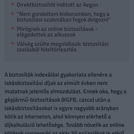
Direktbiztosítót inditott az Aegon
"Nem gondoltam kiskoromban, hogy a
biztosítási szakmában fogok dolgozni"
Pörögnek az online biztosítások -
elégedettek az alkuszok
Válság szülte megoldások: biztosítási
csalásból hiteltörlesztés
A biztosítók indexálási gyakorlata ellenére a
lakásbiztosítási díjak az elmúlt évben nem
mutatnak jelentős elmozdulást. Ennek oka, hogy a
gépjármű-biztosítások (KGFB, casco) után a
lakásbiztosításokat is egyre nagyobb arányban
kötik az Interneten, ahol könnyen elérhető a
díjkalkuláció lehetősége. Tovább növelik az online
kötések vonzerejét az akár 35 százalékot is elérő