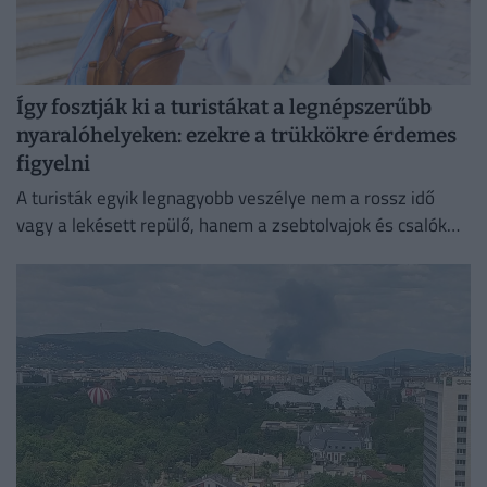
Így fosztják ki a turistákat a legnépszerűbb
nyaralóhelyeken: ezekre a trükkökre érdemes
figyelni
A turisták egyik legnagyobb veszélye nem a rossz idő
vagy a lekésett repülő, hanem a zsebtolvajok és csalók
kifinomult módszerei lehetnek.