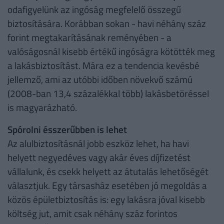
odafigyelünk az ingóság megfelelő összegű
biztosítására. Korábban sokan - havi néhány száz
forint megtakarításának reményében - a
valóságosnál kisebb értékű ingóságra kötötték meg
a lakásbiztosítást. Mára ez a tendencia kevésbé
jellemző, ami az utóbbi időben növekvő számú
(2008-ban 13,4 százalékkal több) lakásbetöréssel
is magyarázható.
Spórolni ésszerűbben is lehet
Az alulbiztosításnál jobb eszköz lehet, ha havi
helyett negyedéves vagy akár éves díjfizetést
vállalunk, és csekk helyett az átutalás lehetőségét
választjuk. Egy társasház esetében jó megoldás a
közös épületbiztosítás is: egy lakásra jóval kisebb
költség jut, amit csak néhány száz forintos