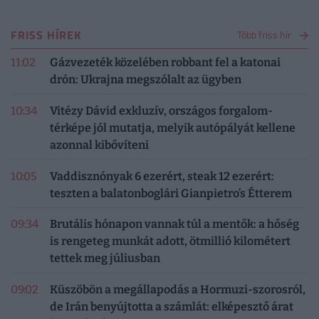
FRISS HÍREK
Több friss hír
11:02
Gázvezeték közelében robbant fel a katonai
drón: Ukrajna megszólalt az ügyben
10:34
Vitézy Dávid exkluzív, országos forgalom-
térképe jól mutatja, melyik autópályát kellene
azonnal kibővíteni
10:05
Vaddisznónyak 6 ezerért, steak 12 ezerért:
teszten a balatonboglári Gianpietro’s Étterem
09:34
Brutális hónapon vannak túl a mentők: a hőség
is rengeteg munkát adott, ötmillió kilométert
tettek meg júliusban
09:02
Küszöbön a megállapodás a Hormuzi-szorosról,
de Irán benyújtotta a számlát: elképesztő árat