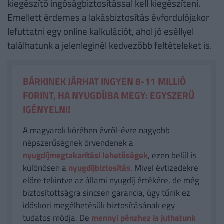
kiegészítő ingóságbiztosítással kell kiegészíteni.
Emellett érdemes a lakásbiztosítás évfordulójakor
lefuttatni egy online kalkulációt, ahol jó eséllyel
találhatunk a jelenleginél kedvezőbb feltételeket is.
BÁRKINEK JÁRHAT INGYEN 8-11 MILLIÓ
FORINT, HA NYUGDÍJBA MEGY: EGYSZERŰ
IGÉNYELNI!
A magyarok körében évről-évre nagyobb
népszerűségnek örvendenek a
nyugdíjmegtakarítási lehetőségek
, ezen belül is
különösen a
nyugdíjbiztosítás
. Mivel évtizedekre
előre tekintve az állami nyugdíj értékére, de még
biztosítottságra sincsen garancia, úgy tűnik ez
időskori megélhetésük biztosításának egy
tudatos módja. De
mennyi pénzhez is juthatunk