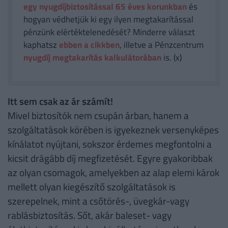
egy nyugdíjbiztosítással 65 éves korunkban
és
hogyan védhetjük ki egy ilyen megtakarítással
pénzünk elértéktelenedését? Minderre választ
kaphatsz
ebben a cikkben
, illetve a Pénzcentrum
nyugdíj megtakarítás kalkulátorában
is. (x)
Itt sem csak az ár számít!
Mivel biztosítók nem csupán árban, hanem a
szolgáltatások körében is igyekeznek versenyképes
kínálatot nyújtani, sokszor érdemes megfontolni a
kicsit drágább díj megfizetését. Egyre gyakoribbak
az olyan csomagok, amelyekben az alap elemi károk
mellett olyan kiegészítő szolgáltatások is
szerepelnek, mint a csőtörés-, üvegkár-vagy
rablásbiztosítás. Sőt, akár baleset- vagy