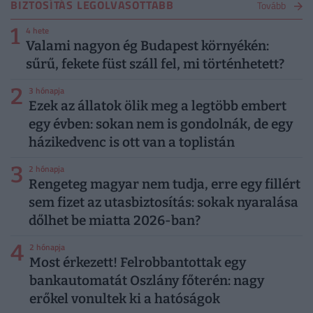
BIZTOSÍTÁS LEGOLVASOTTABB
Tovább
1
4 hete
Valami nagyon ég Budapest környékén:
sűrű, fekete füst száll fel, mi történhetett?
2
3 hónapja
Ezek az állatok ölik meg a legtöbb embert
egy évben: sokan nem is gondolnák, de egy
házikedvenc is ott van a toplistán
3
2 hónapja
Rengeteg magyar nem tudja, erre egy fillért
sem fizet az utasbiztosítás: sokak nyaralása
dőlhet be miatta 2026-ban?
4
2 hónapja
Most érkezett! Felrobbantottak egy
bankautomatát Oszlány főterén: nagy
erőkel vonultek ki a hatóságok