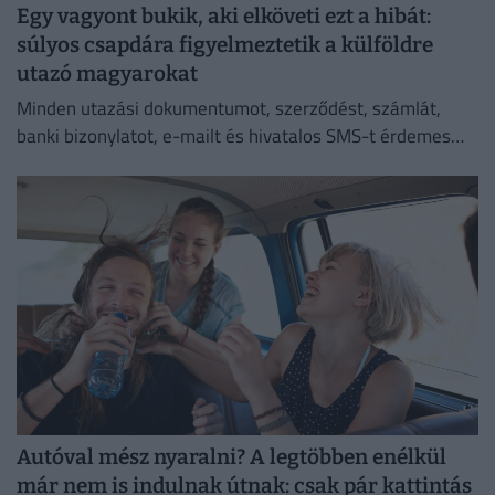
Egy vagyont bukik, aki elköveti ezt a hibát:
súlyos csapdára figyelmeztetik a külföldre
utazó magyarokat
Minden utazási dokumentumot, szerződést, számlát,
banki bizonylatot, e-mailt és hivatalos SMS-t érdemes
megőriznie annak, aki utazásszervezőn keresztül indul
külföldi nyaralásra.
Autóval mész nyaralni? A legtöbben enélkül
már nem is indulnak útnak: csak pár kattintás