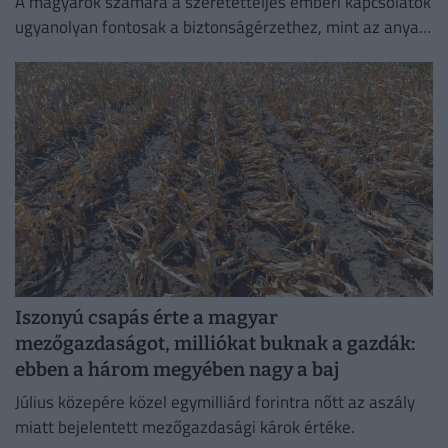
A magyarok számára a szeretetteljes emberi kapcsolatok
ugyanolyan fontosak a biztonságérzethez, mint az anyagi
biztonság vagy az egészség.
Iszonyú csapás érte a magyar
mezőgazdaságot, milliókat buknak a gazdák:
ebben a három megyében nagy a baj
Július közepére közel egymilliárd forintra nőtt az aszály
miatt bejelentett mezőgazdasági károk értéke.