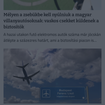
Mélyen a zsebükbe kell nyúlniuk a magyar
villanyautósoknak: vaskos csekket küldenek a
biztosítók
A hazai utakon futó elektromos autók száma már jócskán
átlépte a százezres határt, ami a biztosítási piacon is
egyértelműen érezteti a hatását.