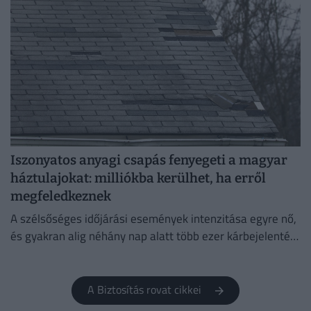
Iszonyatos anyagi csapás fenyegeti a magyar
háztulajokat: milliókba kerülhet, ha erről
megfeledkeznek
A szélsőséges időjárási események intenzitása egyre nő,
és gyakran alig néhány nap alatt több ezer kárbejelentést
eredményeznek, emiatt pedig egyre fontosabbá válik a
megelőzés.
A Biztosítás rovat cikkei