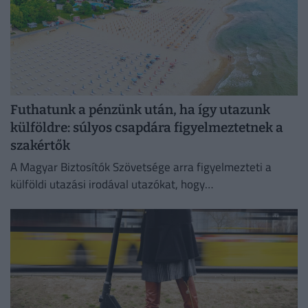
Futhatunk a pénzünk után, ha így utazunk
külföldre: súlyos csapdára figyelmeztetnek a
szakértők
A Magyar Biztosítók Szövetsége arra figyelmezteti a
külföldi utazási irodával utazókat, hogy
fizetésképtelenség esetén a kártérítés szabályai
eltérhetnek a magyar gyakorlattól