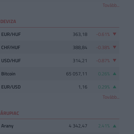
Tovább...
DEVIZA
EUR/HUF
363,18
-0.61%
CHF/HUF
388,84
-0.38%
USD/HUF
314,21
-0.87%
Bitcoin
65 057,11
0.26%
EUR/USD
1,16
0.29%
Tovább...
ÁRUPIAC
Arany
4 342,47
2.41%