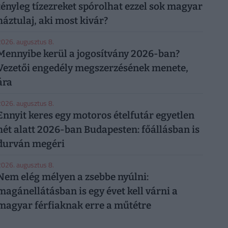
tényleg tízezreket spórolhat ezzel sok magyar
háztulaj, aki most kivár?
026. augusztus 8.
Mennyibe kerül a jogosítvány 2026-ban?
Vezetői engedély megszerzésének menete,
ára
026. augusztus 8.
Ennyit keres egy motoros ételfutár egyetlen
hét alatt 2026-ban Budapesten: főállásban is
durván megéri
026. augusztus 8.
Nem elég mélyen a zsebbe nyúlni:
magánellátásban is egy évet kell várni a
magyar férfiaknak erre a műtétre