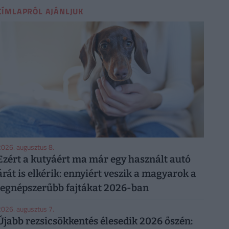
CÍMLAPRÓL AJÁNLJUK
026. augusztus 8.
Ezért a kutyáért ma már egy használt autó
árát is elkérik: ennyiért veszik a magyarok a
legnépszerűbb fajtákat 2026-ban
026. augusztus 7.
Újabb rezsicsökkentés élesedik 2026 őszén: