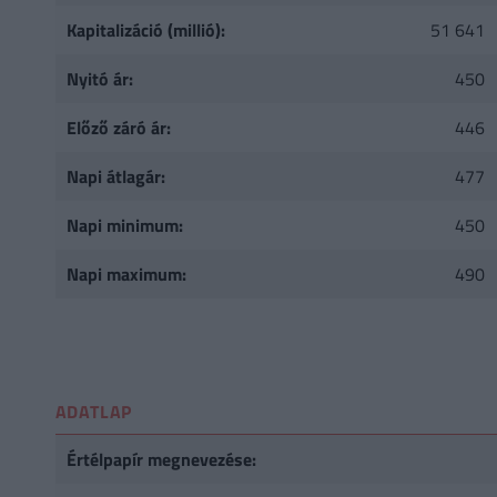
Kapitalizáció (millió):
51 641
Nyitó ár:
450
Előző záró ár:
446
Napi átlagár:
477
Napi minimum:
450
Napi maximum:
490
ADATLAP
Értélpapír megnevezése: