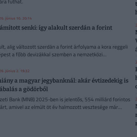
ára futhat.
26. június 10. 20:14
2
mított senki: így alakult szerdán a forint
t, alig változott szerdán a forint árfolyama a kora reggeli
épest a főbb devizákkal szemben a nemzetközi
delemben.
2
26. június 2. 19:32
hiány a magyar jegybanknál: akár évtizedekig is
lábalás a gödörből
ti Bank (MNB) 2025-ben is jelentős, 554 milliárd forintos
2
árt, amivel az elmúlt öt év halmozott vesztesége már
500 milliárd forintot.