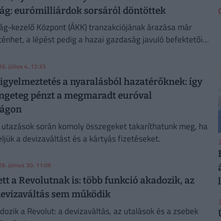
g: eurómilliárdok sorsáról döntöttek
ág-kezelő Központ (ÁKK) tranzakciójának árazása már
énhet, a lépést pedig a hazai gazdaság javuló befektetői
támogatja.
6. július 4. 12:33
figyelmeztetés a nyaralásból hazatérőknek: így
ngeteg pénzt a megmaradt euróval
zágon
di utazások során komoly összegeket takaríthatunk meg, ha
jük a devizaváltást és a kártyás fizetéseket.
2
26. június 30. 11:06
tt a Revolutnak is: több funkció akadozik, az
 devizaváltás sem működik
2
dozik a Revolut: a devizaváltás, az utalások és a zsebek