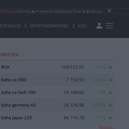
LIGA
Benfica
6-1
Heart of Midlothian
|
Thun
3-0
Vikingur Reykjavik
|
PAOK Salo
ETIFÓKUSZ
SPORTEREDMÉNYEK
KVÍZ
INDEXEK
BUX
148 632,55
1.41%
baha us 500
7 750,93
0.57%
baha us tech 100
29 708,82
1.16%
baha germany 40
26 376,98
0.62%
baha japan 225
66 714,79
1.11%
Tovább...