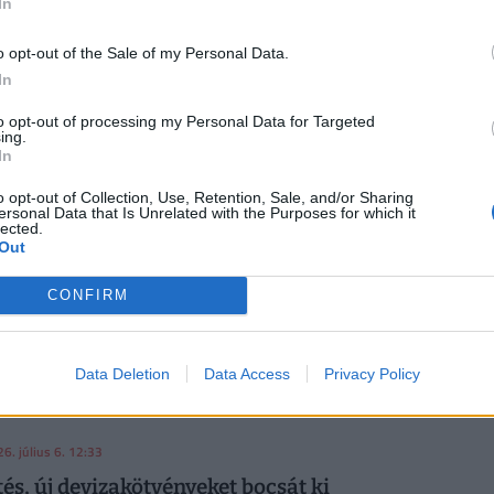
In
n tizenkét éve nem látott legalacsonyabb szintre
o opt-out of the Sale of my Personal Data.
26. július 24. 07:59
In
fordulat a devizapiacon: váratlanul meglódult a
to opt-out of processing my Personal Data for Targeted
k reggel
ing.
In
rint árfolyama a főbb devizákkal szemben péntek reggel a
 jegyzésekhez képest a nemzetközi bankközi devizapiacon.
o opt-out of Collection, Use, Retention, Sale, and/or Sharing
ersonal Data that Is Unrelated with the Purposes for which it
lected.
Out
6. július 7. 08:04
mozgás a devizapiacon: meglepő dolog történt a
CONFIRM
korai órákban
lt a forint jegyzése kedd reggel a főbb devizákkal
Data Deletion
Data Access
Privacy Policy
 estéhez képest a nemzetközi devizakereskedelemben.
6. július 6. 12:33
ntés, új devizakötvényeket bocsát ki