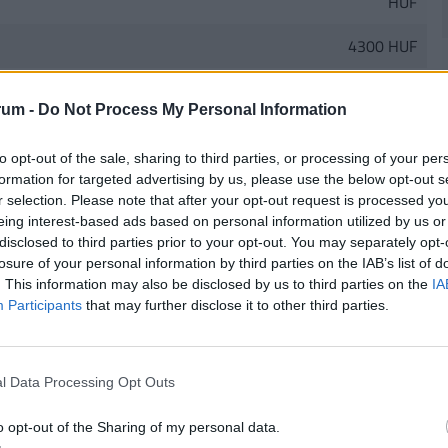
HUF
4300 HUF
ltetett.
rum -
Do Not Process My Personal Information
ek részbeni vagy teljes hiányáért, késedelméért, pontatlanságáért illetve egyéb
ag neki felróható okból következik be. Egyéb okból bekövetkezett szolgáltatás-zavarért
to opt-out of the sale, sharing to third parties, or processing of your per
információhoz való jogosulatlan hozzáférésből vagy az információval való bármilyen
formation for targeted advertising by us, please use the below opt-out s
n egyébként ki nem zárható egyéb felelősség kivételével...
r selection. Please note that after your opt-out request is processed y
Tovább
eing interest-based ads based on personal information utilized by us or
disclosed to third parties prior to your opt-out. You may separately opt-
losure of your personal information by third parties on the IAB’s list of
. This information may also be disclosed by us to third parties on the
IA
1
Participants
that may further disclose it to other third parties.
26. augusztus 4. 09:52
l egyetlen Mekis szendvics: még mindig
l Data Processing Opt Outs
csó a forint, de van egy csavar
o opt-out of the Sharing of my personal data.
ra is alulértékelt a dollárral szemben, az alulértékeltség