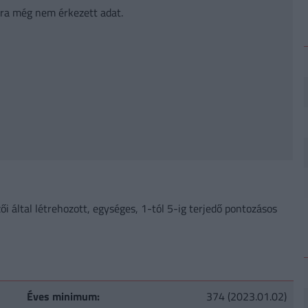
ra még nem érkezett adat.
zői által létrehozott, egységes, 1-tól 5-ig terjedő pontozásos
Éves minimum:
374 (2023.01.02)