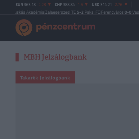
EUR
363.18
-2.23
CHF
388.84
-1.5
USD
314.21
-2.76
Puskás Akadémia
|
Zalaegerszegi TE
5-2
Paksi FC
|
Ferencváros
0-0
Vasas FC
|
MBH Jelzálogbank
Takarék Jelzálogbank