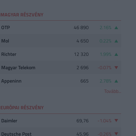
MAGYAR RÉSZVÉNY
OTP
46 890
2.16%
Mol
4 650
0.22%
Richter
12 320
1.99%
Magyar Telekom
2 696
-0.07%
Appeninn
665
2.78%
Tovább...
EURÓPAI RÉSZVÉNY
Daimler
69,76
-1.04%
Deutsche Post
45,96
-0.26%