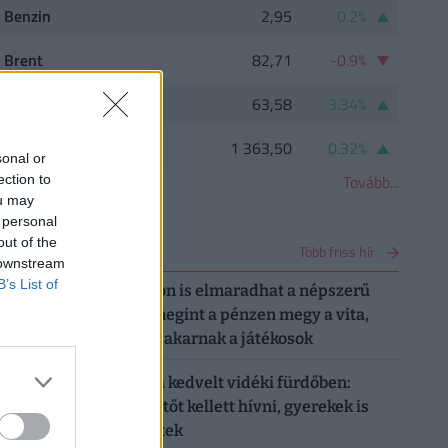
Benzin
2,95
0.2%
Brent
82,71
-0.9%
Ezüst
63,58
3.34%
Palládium
1 363,50
0.32%
sonal or
Tovább...
ection to
ou may
 personal
out of the
FRISS HÍREK
Több friss hír
 downstream
B’s List of
7:17
Egy teljes szezon is elmaradhat a népszerű
sportligában: megint a pénzen megy a vita,
erről hallani se akarnak a játékosok
17:03
Érik a botrány a kedvelt vidéki fürdőben:
többekhez mentőt kellett hívni, gyerekek is
kórházba kerültek