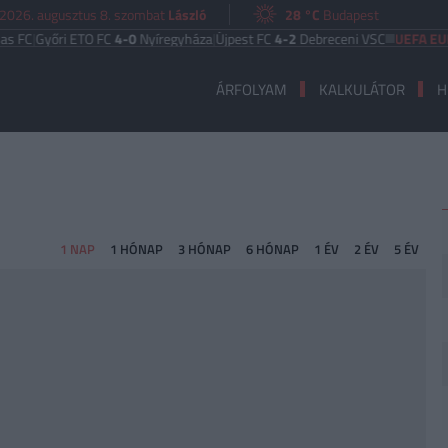
2026. augusztus 8. szombat
László
28 °C
Budapest
Győri ETO FC
4-0
Nyíregyháza
|
Újpest FC
4-2
Debreceni VSC
UEFA EURÓPA 
ÁRFOLYAM
KALKULÁTOR
H
1 NAP
1 HÓ
NAP
3 HÓ
NAP
6 HÓ
NAP
1 ÉV
2 ÉV
5 ÉV