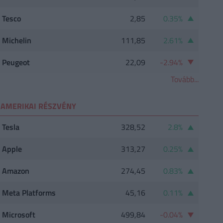
Tesco
2,85
0.35%
Michelin
111,85
2.61%
Peugeot
22,09
-2.94%
Tovább...
AMERIKAI RÉSZVÉNY
Tesla
328,52
2.8%
Apple
313,27
0.25%
Amazon
274,45
0.83%
Meta Platforms
45,16
0.11%
Microsoft
499,84
-0.04%