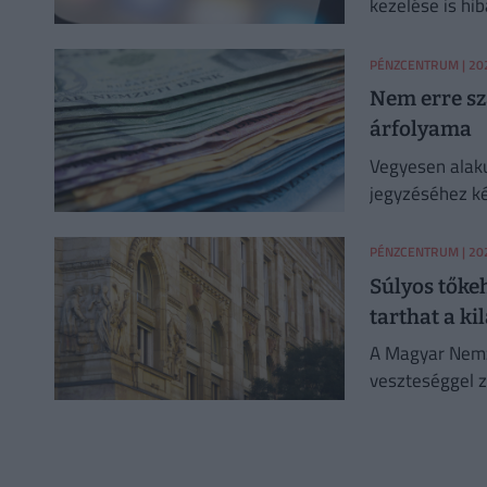
kezelése is hib
PÉNZCENTRUM
| 20
Nem erre szá
árfolyama
Vegyesen alakul
jegyzéséhez k
devizakereske
PÉNZCENTRUM
| 20
Súlyos tőke
tarthat a ki
A Magyar Nemze
veszteséggel z
meghaladja a 3