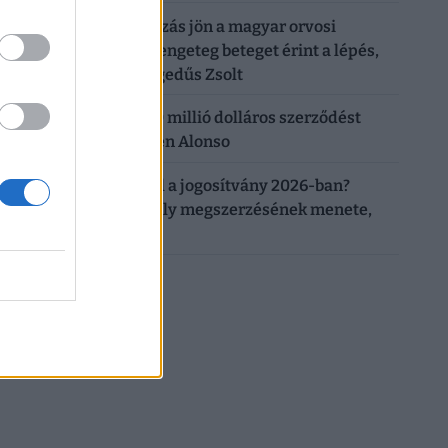
16:34
Fajsúlyos változás jön a magyar orvosi
rendelőkben: rengeteg beteget érint a lépés,
erre készül Hegedűs Zsolt
16:17
Döbbenetes: 40 millió dolláros szerződést
kaphat az F1-ben Alonso
16:00
Mennyibe kerül a jogosítvány 2026-ban?
Vezetői engedély megszerzésének menete,
ára