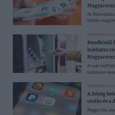
Magyarorszá
Az Államadóss
hétfőn megtört
megítélése is 
PÉNZCENTRUM
| 202
Rendkívüli 
bukhatsz re
Magyarors
A nyári külföl
tudatosan kezel
PÉNZCENTRUM
| 20
A hőség bete
utalás és a
Reggel óta aka