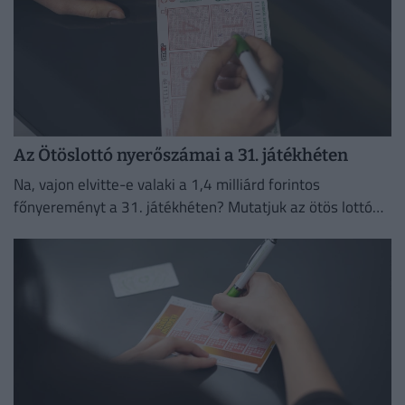
Az Ötöslottó nyerőszámai a 31. játékhéten
Na, vajon elvitte-e valaki a 1,4 milliárd forintos
főnyereményt a 31. játékhéten? Mutatjuk az ötös lottó
nyerőszámait és a nyereményeket!