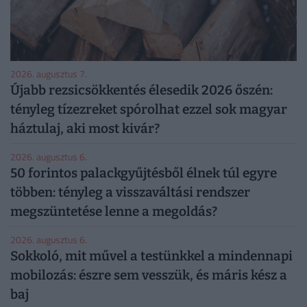
2026. augusztus 7.
Újabb rezsicsökkentés élesedik 2026 őszén:
tényleg tízezreket spórolhat ezzel sok magyar
háztulaj, aki most kivár?
2026. augusztus 6.
50 forintos palackgyűjtésből élnek túl egyre
többen: tényleg a visszaváltási rendszer
megszüntetése lenne a megoldás?
2026. augusztus 6.
Sokkoló, mit művel a testünkkel a mindennapi
mobilozás: észre sem vesszük, és máris kész a
baj