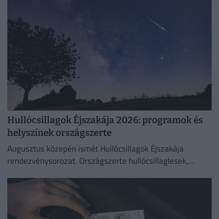
Hullócsillagok Éjszakája 2026: programok és
helyszínek országszerte
Augusztus közepén ismét Hullócsillagok Éjszakája
rendezvénysorozat. Országszerte hullócsillaglesek,
távcsöves bemutatók és különleges esti programok az
égbolt szerelmeseinek.