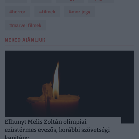
#horror
#filmek
#mozijegy
#marvel filmek
NEKED AJÁNLJUK
Elhunyt Melis Zoltán olimpiai
ezüstérmes evezős, korábbi szövetségi
kapitány