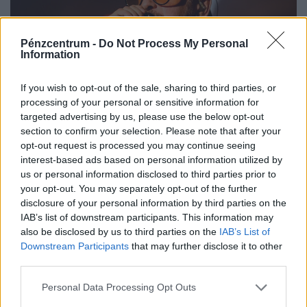
Pénzcentrum -
Do Not Process My Personal
Information
If you wish to opt-out of the sale, sharing to third parties, or
processing of your personal or sensitive information for
Életveszélyesen megfenyegették koncertje
targeted advertising by us, please use the below opt-out
előtt Majkát: azonnal elhalasztotta a bulit,
section to confirm your selection. Please note that after your
ekkor pótolhatnak csak
opt-out request is processed you may continue seeing
interest-based ads based on personal information utilized by
Majka a privát telefonszámára érkezett zaklató üzenet
us or personal information disclosed to third parties prior to
miatt ügyvédi tanácsra feljelentést tesz, a koncertet
your opt-out. You may separately opt-out of the further
pedig csak a körülmények megnyugtató tisztázása után
disclosure of your personal information by third parties on the
pótolják.
IAB’s list of downstream participants. This information may
also be disclosed by us to third parties on the
IAB’s List of
Downstream Participants
that may further disclose it to other
third parties.
Personal Data Processing Opt Outs