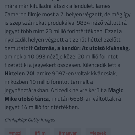
mára már kifulladni látszik a lendület. James
Cameron filmje most a 7. helyen végzett, de még így
is szép számokat produkálva: 9834 néző váltott rá
jegyet több mint 23 millió forintértékben. Ezzel a
nyolcadik helyen végzett a tizenöt héttel ezelőtt
bemutatott
Csizmás, a kandúr: Az utolsó kívánság,
aminek a 10 093 nézője közel 20 millió forintot
fizetett ki a jegyekért összesen. Kilencedik lett a
Hirtelen 70!
, amire 9097-en voltak kíváncsiak,
miközben 19 millió forintot termelt a
jegypénztárakban. A tizedik helyre került a
Magic
Mike utolsó tánca,
miután 6638-an váltottak rá
jegyet 14 millió forintértékben.
Címlapkép: Getty Images
#mozi
#film
#magyar
#jegyek