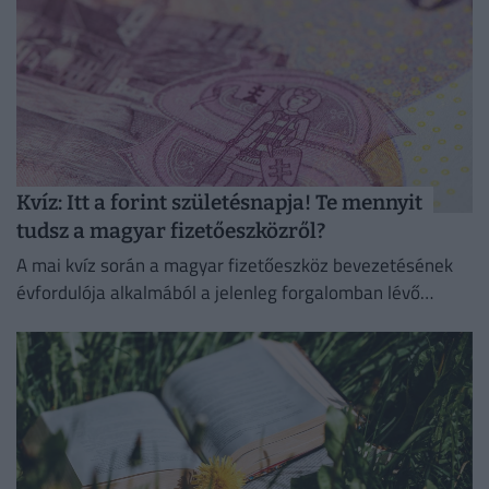
Kvíz: Itt a forint születésnapja! Te mennyit
tudsz a magyar fizetőeszközről?
A mai kvíz során a magyar fizetőeszköz bevezetésének
évfordulója alkalmából a jelenleg forgalomban lévő
magyar forint kapcsán teszünk fel izgalmas, érdekes
kérdéseket.