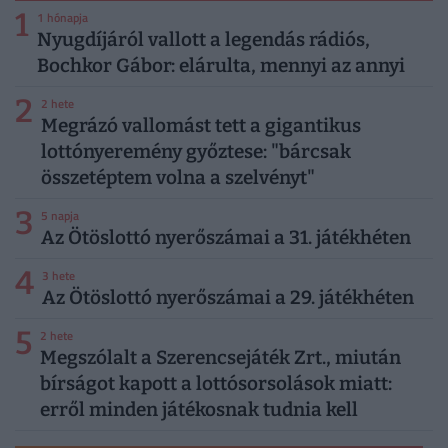
1
1 hónapja
Nyugdíjáról vallott a legendás rádiós,
Bochkor Gábor: elárulta, mennyi az annyi
2
2 hete
Megrázó vallomást tett a gigantikus
lottónyeremény győztese: "bárcsak
összetéptem volna a szelvényt"
3
5 napja
Az Ötöslottó nyerőszámai a 31. játékhéten
4
3 hete
Az Ötöslottó nyerőszámai a 29. játékhéten
5
2 hete
Megszólalt a Szerencsejáték Zrt., miután
bírságot kapott a lottósorsolások miatt:
erről minden játékosnak tudnia kell