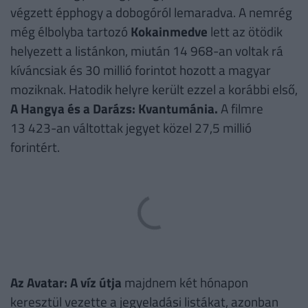
végzett épphogy a dobogóról lemaradva. A nemrég
még élbolyba tartozó
Kokainmedve
lett az ötödik
helyezett a listánkon, miután 14 968-an voltak rá
kíváncsiak és 30 millió forintot hozott a magyar
moziknak. Hatodik helyre került ezzel a korábbi első,
A Hangya és a Darázs: Kvantumánia.
A filmre
13 423-an váltottak jegyet közel 27,5 millió
forintért.
Az Avatar: A víz útja
majdnem két hónapon
keresztül vezette a jegyeladási listákat, azonban