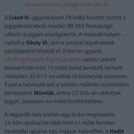
Kövess minket a Google Hírek-ben is!
A
Creed III.
ugyanis közel 79 millió forintot hozott a
jegypénztáraknál, miután 38 263 filmrajongó
váltott rá jegyet országszerte. A második helyen
nyitott a
Sikoly VI.
, ami a sorozat legvéresebb
epizódjaként híresült el. A horror ugyanis
Filmforgalmazók Egyesületének
adatai szerint
kicsivel több mint 73 millió forint bevételt termelt,
miközben 35 017-en voltak rá kíváncsiak összesen.
Ezzel a harmadik lett a szintén múlthét csütörtökön
bemutatott
Múmiák
, amire 22 934-en váltottak
jegyet, összesen 44 millió forintértékben.
A negyedik hely szintén egy óriási meglepetés:
24 934 nézővel és több mint 41 millió forintos
bevétellel ugyanis egy magyar kalandfilm, a
Hadik