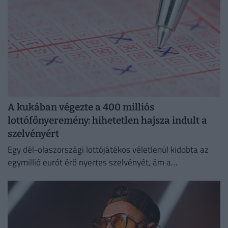
A kukában végezte a 400 milliós
lottófőnyeremény: hihetetlen hajsza indult a
szelvényért
Egy dél-olaszországi lottójátékos véletlenül kidobta az
egymillió eurót érő nyertes szelvényét, ám a
szemétszállítók kétnapos kutatás után megtalálták azt a
hulladékhegyben.