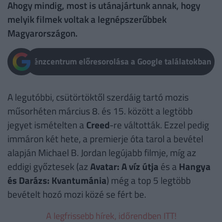
Ahogy mindig, most is utánajártunk annak, hogy
melyik filmek voltak a legnépszerűbbek
Magyarországon.
Pénzcentrum előresorolása a Google találatokban
A legutóbbi, csütörtöktől szerdáig tartó mozis
műsorhéten március 8. és 15. között a legtöbb
jegyet ismételten a
Creed
-re váltották. Ezzel pedig
immáron két hete, a premierje óta tarol a bevétel
alapján Michael B. Jordan legújabb filmje, míg az
eddigi győztesek (az
Avatar: A víz útja
és a
Hangya
és Darázs: Kvantumánia
) még a top 5 legtöbb
bevételt hozó mozi közé se fért be.
A legfrissebb hírek, időrendben ITT!