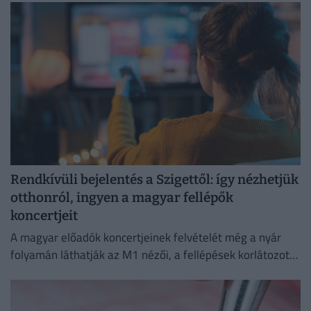
Rendkívüli bejelentés a Szigettől: így nézhetjük
otthonról, ingyen a magyar fellépők
koncertjeit
A magyar előadók koncertjeinek felvételét még a nyár
folyamán láthatják az M1 nézői, a fellépések korlátozott
ideig a Médiaklikken is visszanézhetők lesznek.