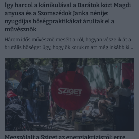
Így harcol a kánikulával a Barátok közt Magdi
anyusa és a Szomszédok Janka nénije:
nyugdíjas hőségpraktikákat árultak el a
művésznők
Három idős művésznő mesélt arról, hogyan vészelik át a
brutális hőséget úgy, hogy ők koruk miatt még inkább ki
vannak téve a brutális meleg hatásainak.
Megszólalt a Sziget az energiakrízisről: erre