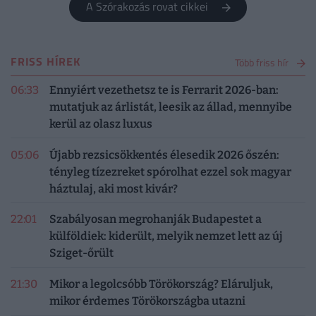
A Szórakozás rovat cikkei
FRISS HÍREK
Több friss hír
06:33
Ennyiért vezethetsz te is Ferrarit 2026-ban:
mutatjuk az árlistát, leesik az állad, mennyibe
kerül az olasz luxus
05:06
Újabb rezsicsökkentés élesedik 2026 őszén:
tényleg tízezreket spórolhat ezzel sok magyar
háztulaj, aki most kivár?
22:01
Szabályosan megrohanják Budapestet a
külföldiek: kiderült, melyik nemzet lett az új
Sziget-őrült
21:30
Mikor a legolcsóbb Törökország? Eláruljuk,
mikor érdemes Törökországba utazni