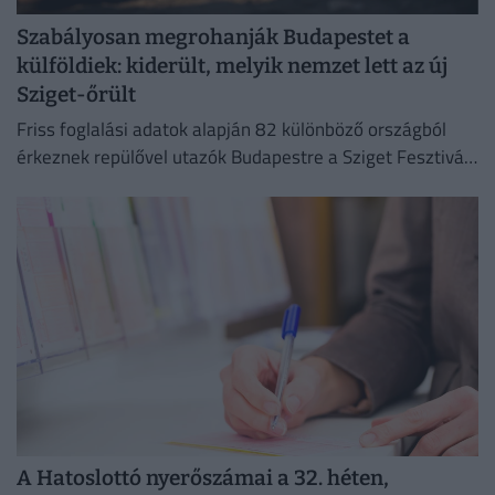
Szabályosan megrohanják Budapestet a
külföldiek: kiderült, melyik nemzet lett az új
Sziget-őrült
Friss foglalási adatok alapján 82 különböző országból
érkeznek repülővel utazók Budapestre a Sziget Fesztivál
idején,
A Hatoslottó nyerőszámai a 32. héten,