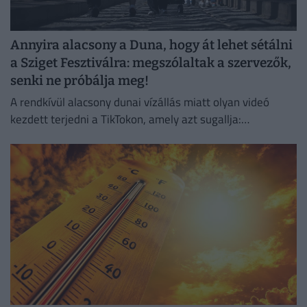
Annyira alacsony a Duna, hogy át lehet sétálni
a Sziget Fesztiválra: megszólaltak a szervezők,
senki ne próbálja meg!
A rendkívül alacsony dunai vízállás miatt olyan videó
kezdett terjedni a TikTokon, amely azt sugallja:
gyakorlatilag gyalog is át lehet jutni a Hajógyári-szigetre.