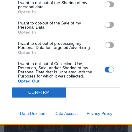
I want to opt-out of the Sharing of my
personal data.
Opted In
I want to opt-out of the Sale of my
Personal Data.
Opted In
Újabb tévécsatorna szűnik meg
Magyarországon: napokon belül leállhat a
I want to opt-out of processing my
Personal Data for Targeted Advertising.
műsora
Opted In
Pénzügyi okok miatt hamarosan befejezi sugárzását az
I want to opt-out of Collection, Use,
országos elérésű Jazz TV.
Retention, Sale, and/or Sharing of my
Personal Data that Is Unrelated with the
Purposes for which it was collected.
Opted Out
CONFIRM
Data Deletion
Data Access
Privacy Policy