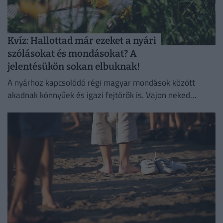
Kvíz: Hallottad már ezeket a nyári
szólásokat és mondásokat? A
jelentésükön sokan elbuknak!
A nyárhoz kapcsolódó régi magyar mondások között
akadnak könnyűek és igazi fejtörők is. Vajon neked
sikerül összegyűjteni a maximális pontszámot?