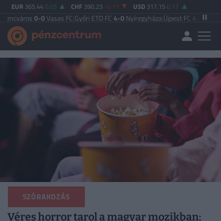
EUR
365.44
0.03
CHF
390.23
-0.11
USD
317.15
0.17
0-0
Vasas FC
|
Győri ETO FC
4-0
Nyíregyháza
|
Újpest FC
4-2
Debreceni VSC
|
Bu
SZÓRAKOZÁS
Véres horror tarol a magyar mozikban: