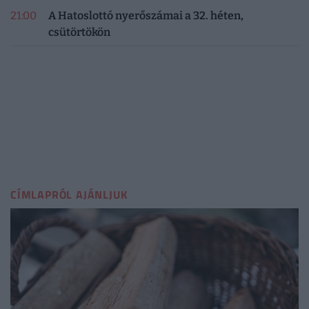
21:00
A Hatoslottó nyerőszámai a 32. héten,
csütörtökön
CÍMLAPRÓL AJÁNLJUK