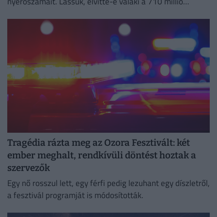
nyerőszámait. Lássuk, elvitte-e valaki a 710 millió
forintos főnyereményt!
Tragédia rázta meg az Ozora Fesztivált: két
ember meghalt, rendkívüli döntést hoztak a
szervezők
Egy nő rosszul lett, egy férfi pedig lezuhant egy díszletről,
a fesztivál programját is módosították.