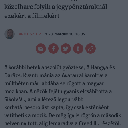
közelharc folyik a jegypénztáraknál
ezekért a filmekért
BIRÓ ESZTER
2023. március 16. 16:04
A korábbi hetek abszolút győztese, A Hangya és
Darázs: Kvantumánia az Avatarral karöltve a
múlthéten már labdába se rúgott a magyar
mozikban. A nézők fejét ugyanis elcsábította a
Sikoly VI., ami a létező legdurvább
korhatárbesorolást kapta, így csak esténként
vetíthetik a mozik. De még így is rögtön a második
helyen nyitott, alig lemaradva a Creed III. részétől.