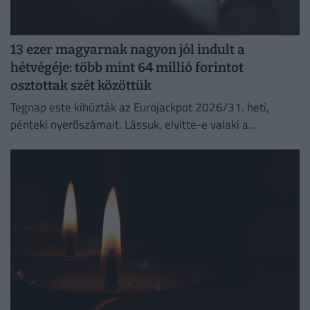
13 ezer magyarnak nagyon jól indult a
hétvégéje: több mint 64 millió forintot
osztottak szét közöttük
Tegnap este kihúzták az Eurojackpot 2026/31. heti,
pénteki nyerőszámait. Lássuk, elvitte-e valaki a
főnyereményt.