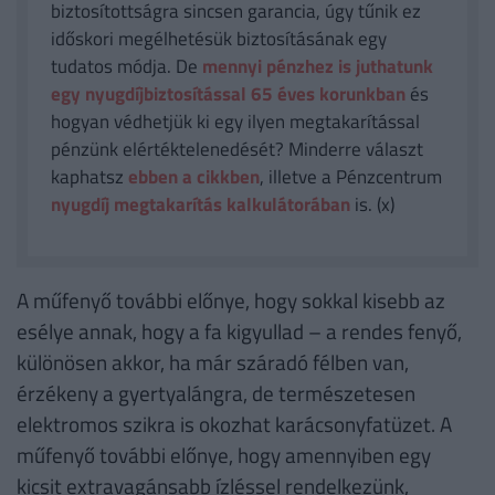
biztosítottságra sincsen garancia, úgy tűnik ez
időskori megélhetésük biztosításának egy
tudatos módja. De
mennyi pénzhez is juthatunk
egy nyugdíjbiztosítással 65 éves korunkban
és
hogyan védhetjük ki egy ilyen megtakarítással
pénzünk elértéktelenedését? Minderre választ
kaphatsz
ebben a cikkben
, illetve a Pénzcentrum
nyugdíj megtakarítás kalkulátorában
is. (x)
A műfenyő további előnye, hogy sokkal kisebb az
esélye annak, hogy a fa kigyullad – a rendes fenyő,
különösen akkor, ha már száradó félben van,
érzékeny a gyertyalángra, de természetesen
elektromos szikra is okozhat karácsonyfatüzet. A
műfenyő további előnye, hogy amennyiben egy
kicsit extravagánsabb ízléssel rendelkezünk,