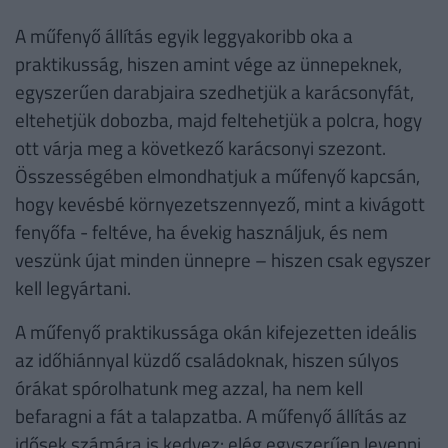
A műfenyő állítás egyik leggyakoribb oka a
praktikusság, hiszen amint vége az ünnepeknek,
egyszerűen darabjaira szedhetjük a karácsonyfát,
eltehetjük dobozba, majd feltehetjük a polcra, hogy
ott várja meg a következő karácsonyi szezont.
Összességében elmondhatjuk a műfenyő kapcsán,
hogy kevésbé környezetszennyező, mint a kivágott
fenyőfa - feltéve, ha évekig használjuk, és nem
veszünk újat minden ünnepre – hiszen csak egyszer
kell legyártani.
A műfenyő praktikussága okán kifejezetten ideális
az időhiánnyal küzdő családoknak, hiszen súlyos
órákat spórolhatunk meg azzal, ha nem kell
befaragni a fát a talapzatba. A műfenyő állítás az
idősek számára is kedvez: elég egyszerűen levenni