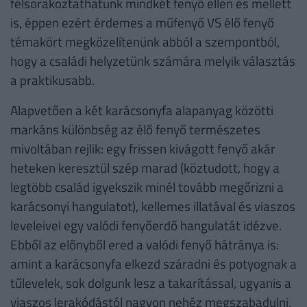
felsorakoztathatunk mindkét fenyő ellen és mellett
is, éppen ezért érdemes a műfenyő VS élő fenyő
témakört megközelítenünk abból a szempontból,
hogy a családi helyzetünk számára melyik választás
a praktikusabb.
Alapvetően a két karácsonyfa alapanyag közötti
markáns különbség az élő fenyő természetes
mivoltában rejlik: egy frissen kivágott fenyő akár
heteken keresztül szép marad (köztudott, hogy a
legtöbb család igyekszik minél tovább megőrizni a
karácsonyi hangulatot), kellemes illatával és viaszos
leveleivel egy valódi fenyőerdő hangulatát idézve.
Ebből az előnyből ered a valódi fenyő hátránya is:
amint a karácsonyfa elkezd száradni és potyognak a
tűlevelek, sok dolgunk lesz a takarítással, ugyanis a
viaszos lerakódástól nagyon nehéz megszabadulni,