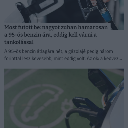
Most futott be: nagyot zuhan hamarosan
a 95-ös benzin ára, eddig kell várni a
tankolással
A 95-ös benzin átlagára hét, a gázolajé pedig három
forinttal lesz kevesebb, mint eddig volt. Az ok: a kedvező
piaci környezet és a nemzetközi változások.