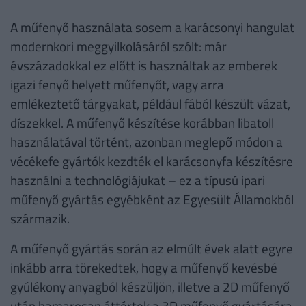
A műfenyő használata sosem a karácsonyi hangulat
modernkori meggyilkolásáról szólt: már
évszázadokkal ez előtt is használtak az emberek
igazi fenyő helyett műfenyőt, vagy arra
emlékeztető tárgyakat, például fából készült vázat,
díszekkel. A műfenyő készítése korábban libatoll
használatával történt, azonban meglepő módon a
vécékefe gyártók kezdték el karácsonyfa készítésre
használni a technológiájukat – ez a típusú ipari
műfenyő gyártás egyébként az Egyesült Államokból
származik.
A műfenyő gyártás során az elmúlt évek alatt egyre
inkább arra törekedtek, hogy a műfenyő kevésbé
gyúlékony anyagból készüljön, illetve a 2D műfenyő
után hamarosan áttértek a 3D műfenyő gyártására,