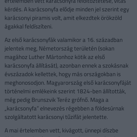
értelemben vett karácsonyfa felöltöztetése, vitás
kérdés. A karácsonyfa elődje minden jel szerint egy
karácsonyi piramis volt, amit elkezdtek örökzöld
ágakkal feldíszíteni.
Az első karácsonyfák valamikor a 16. században
jelentek meg, Németország területén (sokan
magához Luther Mártonhoz kötik az első
karácsonyfa állítását), azonban ennek a szokásnak
évszázadok kellettek, hogy más országokban is
meghonosodjon. Magyarország első karácsonyfáját
történelmi emlékeink szerint 1824-ben állították,
még pedig Brunszvik Teréz grófnő. Maga a
„karácsonyfa” elnevezés régebben a földesúrnak
szolgáltatott karácsonyi tűzifát jelentette.
A mai értelemben vett, kivágott, ünnepi díszbe