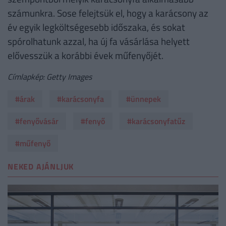
számunkra. Sose felejtsük el, hogy a karácsony az
év egyik legköltségesebb időszaka, és sokat
spórolhatunk azzal, ha új fa vásárlása helyett
elővesszük a korábbi évek műfenyőjét.
Címlapkép: Getty Images
#árak
#karácsonyfa
#ünnepek
#fenyővásár
#fenyő
#karácsonyfatűz
#műfenyő
NEKED AJÁNLJUK