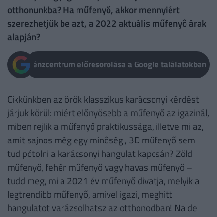
otthonunkba? Ha műfenyő, akkor mennyiért
szerezhetjük be azt, a 2022 aktuális műfenyő árak
alapján?
Pénzcentrum előresorolása a Google találatokban
Cikkünkben az örök klasszikus karácsonyi kérdést
járjuk körül: miért előnyösebb a műfenyő az igazinál,
miben rejlik a műfenyő praktikussága, illetve mi az,
amit sajnos még egy minőségi, 3D műfenyő sem
tud pótolni a karácsonyi hangulat kapcsán? Zöld
műfenyő, fehér műfenyő vagy havas műfenyő –
tudd meg, mi a 2021 év műfenyő divatja, melyik a
legtrendibb műfenyő, amivel igazi, meghitt
hangulatot varázsolhatsz az otthonodban! Na de