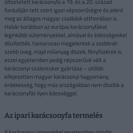
öltöztetett karácsonyfa a 19. és a 20. század
fordulóján tett szert igazi népszerűségre és jelent
meg az átlagos magyar családok otthonában is.
Habár korábban az európai karácsonyfákat
leginkább süteményekkel, almával és édességekkel
díszítették, hamarosan megjelentek a szebbnél
szebb üveg, majd műanyag díszek, fényfüzérek is,
ezzel egyetemben pedig népszerűvé vált a
karácsonyi szaloncukor gyártása – utóbbi
kifejezetten magyar karácsonyi hagyomány,
érdekesség, hogy más országokban nem díszítik a
karácsonyfát ilyen édességgel.
Az ipari karácsonyfa termelés
A karácsonyi ünnepekkel egyetemben mindig