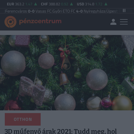
EUR
363.2
1.47
CHF
388.82
0.92
USD
314.8
1.72
cváros
0-0
Vasas FC
|
Győri ETO FC
4-0
Nyíregyháza
|
Újpest FC
4-2
Debreceni
OTTHON
3D műfenyő árak 2021: Tudd meg, hol