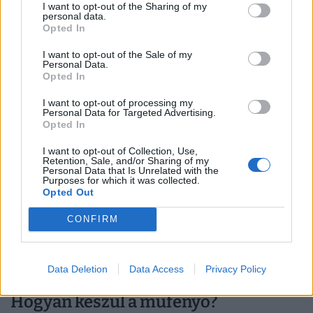
A havas műfenyő mellett vagyon népszerű a
I want to opt-out of the Sharing of my
personal data.
minőségi, élethű műfenyő is, amit az avatatlan
Opted In
szemek számára szinte lehetetlen
I want to opt-out of the Sale of my
megkülönböztetni az igazi fától.
Personal Data.
Opted In
Habár a zöld műfenyő mellett még mindig népszerű
I want to opt-out of processing my
a fehér műfenyő is, ez elmúlt évek színes
Personal Data for Targeted Advertising.
Opted In
karácsonyfa trendje megszűnni látszik: egyre
kevesebb a piros, kék, rózsaszín, vagy éppen
I want to opt-out of Collection, Use,
Retention, Sale, and/or Sharing of my
aranyszínű karácsonyfa, viszont sokan nem is
Personal Data that Is Unrelated with the
Purposes for which it was collected.
konkrét fát vesznek, hanem dekortárgyakból rakják
Opted Out
ki azt. Készíthető egyedi karácsonyfa zöld
CONFIRM
üvegekből, lufikból, de hajtogatott papírból is – csak
a fantáziánk szabja a határokat.
Data Deletion
Data Access
Privacy Policy
Hogyan készül a műfenyő?