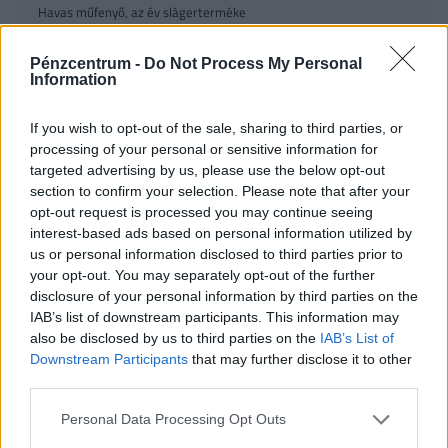
Havas műfenyő, az év slágerterméke
Pénzcentrum -
Do Not Process My Personal
Information
Műfenyő divat 2021: milyen legyen a
If you wish to opt-out of the sale, sharing to third parties, or
karácsonyfa?
processing of your personal or sensitive information for
targeted advertising by us, please use the below opt-out
section to confirm your selection. Please note that after your
Sokan nem is gondolnák, milyen szép a műfenyő,
opt-out request is processed you may continue seeing
mennyire extravagáns és mégis ünnepi hangulatú
interest-based ads based on personal information utilized by
dísze lehet az otthonunknak – sőt, az udvarnak is.
us or personal information disclosed to third parties prior to
your opt-out. You may separately opt-out of the further
Minden évben elmondhatjuk, hogy szárnyra kap
disclosure of your personal information by third parties on the
valamilyen karácsonyfa divat, idén ez nem más,
IAB’s list of downstream participants. This information may
mint az élethű műfenyő és a havas műfenyő. Havas
also be disclosed by us to third parties on the
IAB’s List of
Downstream Participants
that may further disclose it to other
műfenyő esetében a műfenyő ágvégeit fehér
third parties.
festék, vagy más bevonat színezi, így a műfenyő azt
a hatást kelti, mintha finom hóréteg hullott volna rá.
Personal Data Processing Opt Outs