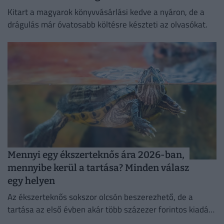
Kitart a magyarok könyvvásárlási kedve a nyáron, de a
drágulás már óvatosabb költésre készteti az olvasókat.
Mennyi egy ékszerteknős ára 2026-ban,
mennyibe kerül a tartása? Minden válasz
egy helyen
Az ékszerteknős sokszor olcsón beszerezhető, de a
tartása az első évben akár több százezer forintos kiadás
is lehet. Mutatjuk, miből áll össze a teknőstartás