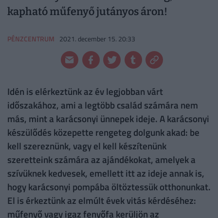
kapható műfenyő jutányos áron!
PÉNZCENTRUM
2021. december 15. 20:33
Idén is elérkeztünk az év legjobban várt
időszakához, ami a legtöbb család számára nem
más, mint a karácsonyi ünnepek ideje. A karácsonyi
készülődés közepette rengeteg dolgunk akad: be
kell szereznünk, vagy el kell készítenünk
szeretteink számára az ajándékokat, amelyek a
szívüknek kedvesek, emellett itt az ideje annak is,
hogy karácsonyi pompába öltöztessük otthonunkat.
El is érkeztünk az elmúlt évek vitás kérdéséhez:
műfenyő vagy igaz fenyőfa kerüljön az