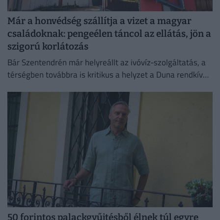
Már a honvédség szállítja a vizet a magyar
családoknak: pengeélen táncol az ellátás, jön a
szigorú korlátozás
Bár Szentendrén már helyreállt az ivóvíz-szolgáltatás, a
térségben továbbra is kritikus a helyzet a Duna rendkívül
alacsony vízállása miatt.
50 forintos palackgyűjtésből élnek túl egyre