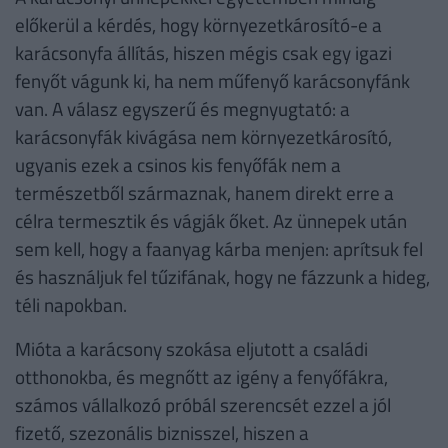
előkerül a kérdés, hogy környezetkárosító-e a
karácsonyfa állítás, hiszen mégis csak egy igazi
fenyőt vágunk ki, ha nem műfenyő karácsonyfánk
van. A válasz egyszerű és megnyugtató: a
karácsonyfák kivágása nem környezetkárosító,
ugyanis ezek a csinos kis fenyőfák nem a
természetből származnak, hanem direkt erre a
célra termesztik és vágják őket. Az ünnepek után
sem kell, hogy a faanyag kárba menjen: aprítsuk fel
és használjuk fel tűzifának, hogy ne fázzunk a hideg,
téli napokban.
Mióta a karácsony szokása eljutott a családi
otthonokba, és megnőtt az igény a fenyőfákra,
számos vállalkozó próbál szerencsét ezzel a jól
fizető, szezonális biznisszel, hiszen a