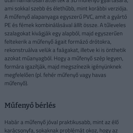
ami sokkal szebb és élethűbb, mint korábbi verziója.
A műfenyő alapanyaga egyszerű PVC, amit a gyártó
PE és fémek kombinálásával állít össze. A tűleveles
szalagokat kivágják egy alapból, majd egyszerűen
feltekerik a műfenyő ágait formázó drótokra,
rekonstruálva velük a faágakat, illetve ki is önthetik
azokat műanyagból. Hogy a műfenyő szép legyen,
formára igazítják, majd megszínezik igényünknek
megfelelően (pl. fehér műfenyő vagy havas
műfenyő).
Műfenyő bérlés
Habár a műfenyő jóval praktikusabb, mint az élő
karácsonyfa, sokaknak problémát okoz, hogy az