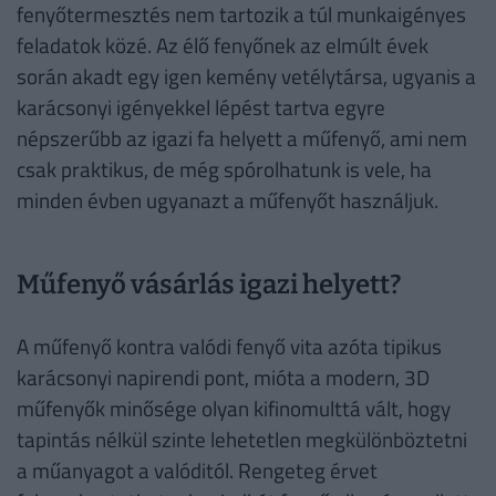
fenyőtermesztés nem tartozik a túl munkaigényes
feladatok közé. Az élő fenyőnek az elmúlt évek
során akadt egy igen kemény vetélytársa, ugyanis a
karácsonyi igényekkel lépést tartva egyre
népszerűbb az igazi fa helyett a műfenyő, ami nem
csak praktikus, de még spórolhatunk is vele, ha
minden évben ugyanazt a műfenyőt használjuk.
Műfenyő vásárlás igazi helyett?
A műfenyő kontra valódi fenyő vita azóta tipikus
karácsonyi napirendi pont, mióta a modern, 3D
műfenyők minősége olyan kifinomulttá vált, hogy
tapintás nélkül szinte lehetetlen megkülönböztetni
a műanyagot a valóditól. Rengeteg érvet