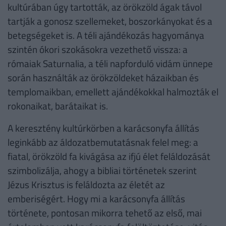
kultúrában úgy tartották, az örökzöld ágak távol
tartják a gonosz szellemeket, boszorkányokat és a
betegségeket is. A téli ajándékozás hagyománya
szintén ókori szokásokra vezethető vissza: a
rómaiak Saturnalia, a téli napforduló vidám ünnepe
során használták az örökzöldeket házaikban és
templomaikban, emellett ajándékokkal halmozták el
rokonaikat, barátaikat is.
A keresztény kultúrkörben a karácsonyfa állítás
leginkább az áldozatbemutatásnak felel meg: a
fiatal, örökzöld fa kivágása az ifjú élet feláldozását
szimbolizálja, ahogy a bibliai történetek szerint
Jézus Krisztus is feláldozta az életét az
emberiségért. Hogy mi a karácsonyfa állítás
története, pontosan mikorra tehető az első, mai