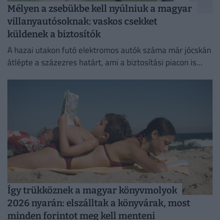
Mélyen a zsebükbe kell nyúlniuk a magyar
villanyautósoknak: vaskos csekket
küldenek a biztosítók
A hazai utakon futó elektromos autók száma már jócskán
átlépte a százezres határt, ami a biztosítási piacon is
egyértelműen érezteti a hatását.
Így trükköznek a magyar könyvmolyok
2026 nyarán: elszálltak a könyvárak, most
minden forintot meg kell menteni