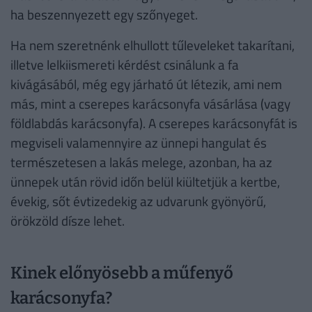
ha beszennyezett egy szőnyeget.
Ha nem szeretnénk elhullott tűleveleket takarítani,
illetve lelkiismereti kérdést csinálunk a fa
kivágásából, még egy járható út létezik, ami nem
más, mint a cserepes karácsonyfa vásárlása (vagy
földlabdás karácsonyfa). A cserepes karácsonyfát is
megviseli valamennyire az ünnepi hangulat és
természetesen a lakás melege, azonban, ha az
ünnepek után rövid időn belül kiültetjük a kertbe,
évekig, sőt évtizedekig az udvarunk gyönyörű,
örökzöld dísze lehet.
Kinek előnyösebb a műfenyő
karácsonyfa?