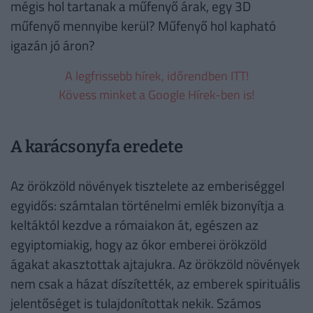
mégis hol tartanak a műfenyő árak, egy 3D
műfenyő mennyibe kerül? Műfenyő hol kapható
igazán jó áron?
A legfrissebb hírek, időrendben ITT!
Kövess minket a Google Hírek-ben is!
A karácsonyfa eredete
Az örökzöld növények tisztelete az emberiséggel
egyidős: számtalan történelmi emlék bizonyítja a
keltáktól kezdve a rómaiakon át, egészen az
egyiptomiakig, hogy az ókor emberei örökzöld
ágakat akasztottak ajtajukra. Az örökzöld növények
nem csak a házat díszítették, az emberek spirituális
jelentőséget is tulajdonítottak nekik. Számos