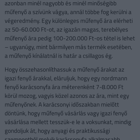
azonban minél nagyobb és minél minőségibb
műfenyő a szívünk vágya, annál többe fog kerülni a
végeredmény. Egy különleges műfenyő ára elérheti
az 50-60.000 Ft-ot, az igazán magas, terebélyes
műfenyő ára pedig 100-200.000 Ft-os tétel is lehet
– ugyanúgy, mint bármilyen más termék esetében,
a műfenyő kínálatnál is határ a csillagos ég.
Hogy összehasonlíthassuk a műfenyő árakat az
igazi fenyő árakkal, eláruljuk, hogy egy nordmann
fenyő karácsonyfa ára méterenként 7-8.000 Ft
körül mozog, vagyis közel azonos az ára, mint egy
műfenyőnek. A karácsonyi időszakban mielőtt
döntünk, hogy műfenyő vásárlás vagy igazi fenyő
vásárlása mellett tesszük-e le a voksunkat, mindig
gondoljuk át, hogy anyagi és praktikussági
szempontból melyik karácsonyfa alkalmasabb