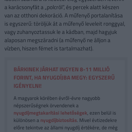
a karácsonyfát a „polcról”, és percek alatt készen
van az otthoni dekoráció. A műfenyő portalanítása
is egyszerű: töröljük át a műfenyő leveleit ronggyal,
vagy zuhanyoztassuk le a kádban, majd hagyjuk
alaposan megszáradni (a műfenyő ne álljon a
vízben, hiszen fémet is tartalmazhat).
BÁRKINEK JÁRHAT INGYEN 8-11 MILLIÓ
FORINT, HA NYUGDÍJBA MEGY: EGYSZERŰ
IGÉNYELNI!
A magyarok körében évről-évre nagyobb
népszerűségnek örvendenek a
nyugdíjmegtakarítási lehetőségek
, ezen belül is
különösen a
nyugdíjbiztosítás
. Mivel évtizedekre
előre tekintve az állami nyugdíj értékére, de még