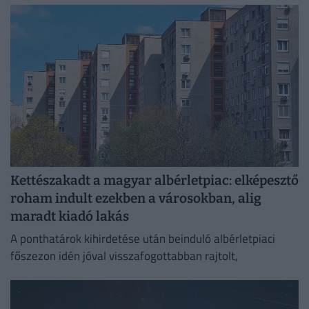
költsége!
Kettészakadt a magyar albérletpiac: elképesztő
roham indult ezekben a városokban, alig
maradt kiadó lakás
A ponthatárok kihirdetése után beinduló albérletpiaci
főszezon idén jóval visszafogottabban rajtolt,