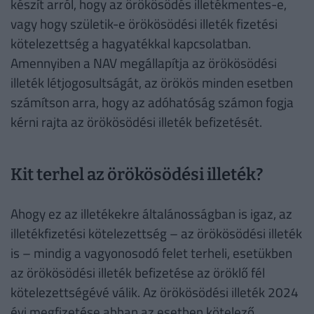
készít arról, hogy az örökösödés illetékmentes-e,
vagy hogy születik-e örökösödési illeték fizetési
kötelezettség a hagyatékkal kapcsolatban.
Amennyiben a NAV megállapítja az örökösödési
illeték létjogosultságát, az örökös minden esetben
számítson arra, hogy az adóhatóság számon fogja
kérni rajta az örökösödési illeték befizetését.
Kit terhel az örökösödési illeték?
Ahogy ez az illetékekre általánosságban is igaz, az
illetékfizetési kötelezettség – az örökösödési illeték
is – mindig a vagyonosodó felet terheli, esetükben
az örökösödési illeték befizetése az öröklő fél
kötelezettségévé válik. Az örökösödési illeték 2024
évi megfizetése abban az esetben kötelező,