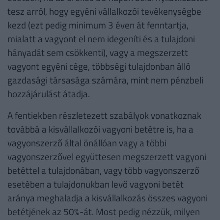
tesz arról, hogy egyéni vállalkozói tevékenységbe
kezd (ezt pedig minimum 3 éven át fenntartja,
mialatt a vagyont el nem idegeníti és a tulajdoni
hányadát sem csökkenti), vagy a megszerzett
vagyont egyéni cége, többségi tulajdonban álló
gazdasági társasága számára, mint nem pénzbeli
hozzájárulást átadja.
A fentiekben részletezett szabályok vonatkoznak
továbbá a kisvállalkozói vagyoni betétre is, ha a
vagyonszerző által önállóan vagy a többi
vagyonszerzővel együttesen megszerzett vagyoni
betéttel a tulajdonában, vagy több vagyonszerző
esetében a tulajdonukban levő vagyoni betét
aránya meghaladja a kisvállalkozás összes vagyoni
betétjének az 50%-át. Most pedig nézzük, milyen