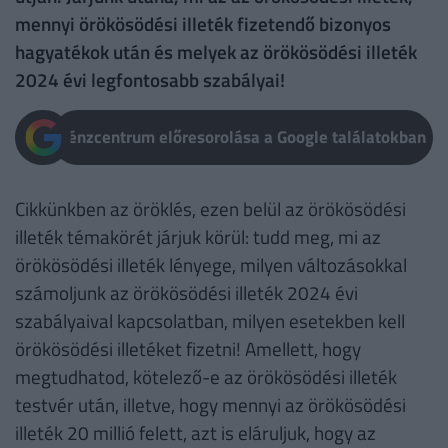
mennyi örökösödési illeték fizetendő bizonyos
hagyatékok után és melyek az örökösödési illeték
2024 évi legfontosabb szabályai!
Pénzcentrum előresorolása a Google találatokban
Cikkünkben az öröklés, ezen belül az örökösödési
illeték témakörét járjuk körül: tudd meg, mi az
örökösödési illeték lényege, milyen változásokkal
számoljunk az örökösödési illeték 2024 évi
szabályaival kapcsolatban, milyen esetekben kell
örökösödési illetéket fizetni! Amellett, hogy
megtudhatod, kötelező-e az örökösödési illeték
testvér után, illetve, hogy mennyi az örökösödési
illeték 20 millió felett, azt is eláruljuk, hogy az