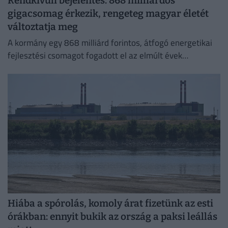
Rendkívüli bejelentés: 868 milliárdos
gigacsomag érkezik, rengeteg magyar életét
változtatja meg
A kormány egy 868 milliárd forintos, átfogó energetikai
fejlesztési csomagot fogadott el az elmúlt évek
elmaradásainak pótlására.
Hiába a spórolás, komoly árat fizetünk az esti
órákban: ennyit bukik az ország a paksi leállás