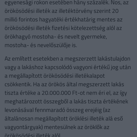
egyenesági rokon esetében hány százalék. Nos, az
örökösödési illeték az illetéktörvény szerint 20
millió forintos hagyatéki értékhatárig mentes az
örökösödési illeték fizetési kötelezettség alól az
örökhagyó mostoha- és nevelt gyermeke,
mostoha- és nevelőszülője is.
Az említett esetekben a megszerzett lakástulajdon
vagy a lakáshoz kapcsolódó vagyoni értékű jog után
a megállapított örökösödési illetékalapot
csökkentik. Ha az örökös által megszerzett lakás
tiszta értéke a 20.000.000 Ft-ot nem éri el, az így
meghatározott összegből a lakás tiszta értékének
levonásával fennmaradó összeg erejéig (az
általánosan megállapított öröklési illeték alá eső
vagyontárgyak) mentesülnek az öröklők az
örökösödési illeték alól.