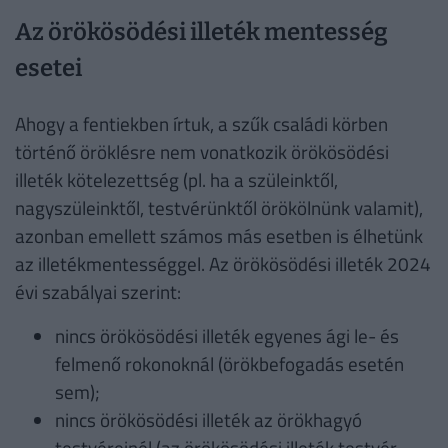
Az örökösödési illeték mentesség
esetei
Ahogy a fentiekben írtuk, a szűk családi körben
történő öröklésre nem vonatkozik örökösödési
illeték kötelezettség (pl. ha a szüleinktől,
nagyszüleinktől, testvérünktől örökölnünk valamit),
azonban emellett számos más esetben is élhetünk
az illetékmentességgel. Az örökösödési illeték 2024
évi szabályai szerint:
nincs örökösödési illeték egyenes ági le- és
felmenő rokonoknál (örökbefogadás esetén
sem);
nincs örökösödési illeték az örökhagyó
testvéreinél (az örökösödési illeték testvér