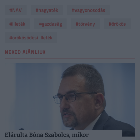
#NAV
#hagyaték
#vagyonosodás
#illeték
#gazdaság
#törvény
#örökös
#örökösödési illeték
NEKED AJÁNLJUK
Elárulta Bóna Szabolcs, mikor