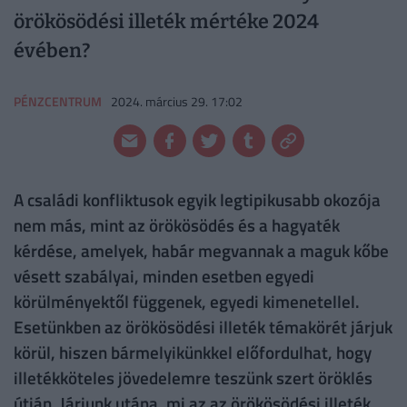
örökösödési illeték mértéke 2024
évében?
PÉNZCENTRUM
2024. március 29. 17:02
A családi konfliktusok egyik legtipikusabb okozója
nem más, mint az örökösödés és a hagyaték
kérdése, amelyek, habár megvannak a maguk kőbe
vésett szabályai, minden esetben egyedi
körülményektől függenek, egyedi kimenetellel.
Esetünkben az örökösödési illeték témakörét járjuk
körül, hiszen bármelyikünkkel előfordulhat, hogy
illetékköteles jövedelemre teszünk szert öröklés
útján. Járjunk utána, mi az az örökösödési illeték,