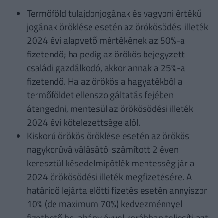
Termőföld tulajdonjogának és vagyoni értékű
jogának öröklése esetén az örökösödési illeték
2024 évi alapvető mértékének az 50%-a
fizetendő; ha pedig az örökös bejegyzett
családi gazdálkodó, akkor annak a 25%-a
fizetendő. Ha az örökös a hagyatékból a
termőföldet ellenszolgáltatás fejében
átengedni, mentesül az örökösödési illeték
2024 évi kötelezettsége alól.
Kiskorú örökös öröklése esetén az örökös
nagykorúvá válásától számított 2 éven
keresztül késedelmipótlék mentesség jár a
2024 örökösödési illeték megfizetésére. A
határidő lejárta előtti fizetés esetén annyiszor
10% (de maximum 70%) kedvezménnyel
fizethető be, ahány évvel korábban teljesíti azt