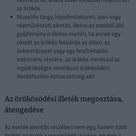
az örökös.
Muzeális tárgy, képzőművészeti, ipari vagy
népművészeti alkotás, illetve az ezekből álló
gyűjtemény öröklése esetén, ha ennek egy
részét az örökös felajánlja az állam, az
önkormányzat vagy egy felsőoktatási
intézmény részére, az örökös mentesül az
ingóörökségre vonatkozó örökösödési
illetékfizetési kötelezettség alól.
Az örökösödési illeték megosztása,
átengedése
Az esetek jelentős részében nem egy, hanem több
örökös osztozik a megörökölt javakon, egyben a