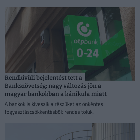
a vártnál.
Rendkívüli bejelentést tett a
Bankszövetség: nagy változás jön a
magyar bankokban a kánikula miatt
A bankok is kiveszik a részüket az önkéntes
fogyasztáscsökkentésből: rendes tőlük.