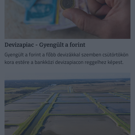
Devizapiac - Gyengült a forint
Gyengült a forint a főbb devizákkal szemben csütörtökön
kora estére a bankközi devizapiacon reggelhez képest.