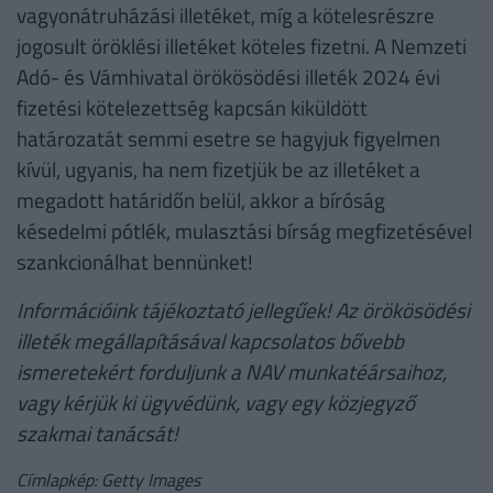
vagyonátruházási illetéket, míg a kötelesrészre
jogosult öröklési illetéket köteles fizetni. A Nemzeti
Adó- és Vámhivatal örökösödési illeték 2024 évi
fizetési kötelezettség kapcsán kiküldött
határozatát semmi esetre se hagyjuk figyelmen
kívül, ugyanis, ha nem fizetjük be az illetéket a
megadott határidőn belül, akkor a bíróság
késedelmi pótlék, mulasztási bírság megfizetésével
szankcionálhat bennünket!
Információink tájékoztató jellegűek! Az örökösödési
illeték megállapításával kapcsolatos bővebb
ismeretekért forduljunk a NAV munkatéársaihoz,
vagy kérjük ki ügyvédünk, vagy egy közjegyző
szakmai tanácsát!
Címlapkép: Getty Images