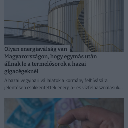
Olyan energiaválság van
Magyarországon, hogy egymás után
állnak le a termelősorok a hazai
gigacégeknél
A hazai vegyipari vállalatok a kormány felhívására
jelentősen csökkentették energia- és vízfelhasználásukat
az elmúlt időszakban,