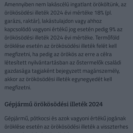
Amennyiben nem lakáscélú ingatlant örököltünk, az
örökösödési illeték 2024 évi mértéke 18% (pl.
garázs, raktár), lakástulajdon vagy ahhoz
kapcsolódó vagyoni értékű jog esetén pedig 9% az
örökösödési illeték 2024 évi mértéke. Termőföld
öröklése esetén az örökösödési illeték felét kell
megfizetni, ha pedig az örökös az erre a célra
létesített nyilvántartásban az őstermelők családi
gazdasága tagjaként bejegyzett magánszemély,
akkor az örökösödési illeték egynegyedét kell
megfizetni.
Gépjármű örökösödési illeték 2024
Gépjármű, pótkocsi és azok vagyoni értékű jogának
öröklése esetén az örökösödési illeték a visszterhes