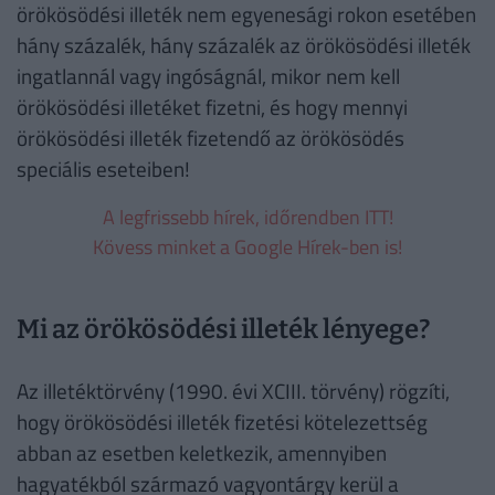
örökösödési illeték nem egyenesági rokon esetében
hány százalék, hány százalék az örökösödési illeték
ingatlannál vagy ingóságnál, mikor nem kell
örökösödési illetéket fizetni, és hogy mennyi
örökösödési illeték fizetendő az örökösödés
speciális eseteiben!
A legfrissebb hírek, időrendben ITT!
Kövess minket a Google Hírek-ben is!
Mi az örökösödési illeték lényege?
Az illetéktörvény (1990. évi XCIII. törvény) rögzíti,
hogy örökösödési illeték fizetési kötelezettség
abban az esetben keletkezik, amennyiben
hagyatékból származó vagyontárgy kerül a