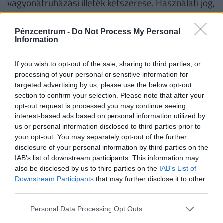
vagyonátruházási illeték kétszerese. Használati jog,
haszonélvezeti jog vagy üzemben tartói jog esetén
az 1990. évi XCIII. törvény 24. § (1) és (2)
Pénzcentrum -
Do Not Process My Personal
Information
bekezdésében meghatározott illetékek 25%-ának
megfelelő illetéket kell fizetni.
If you wish to opt-out of the sale, sharing to third parties, or
processing of your personal or sensitive information for
targeted advertising by us, please use the below opt-out
NULLA FORINTOS SZÁMLAVEZETÉS?
section to confirm your selection. Please note that after your
LEHETSÉGES! MEGÉRI VÁLTANI!
opt-out request is processed you may continue seeing
interest-based ads based on personal information utilized by
us or personal information disclosed to third parties prior to
Nem csak jól hangzó reklámszöveg ma már az
your opt-out. You may separately opt-out of the further
ingyenes számlavezetés. A
Pénzcentrum
disclosure of your personal information by third parties on the
számlacsomag kalkulátorában
ugyanis több
IAB’s list of downstream participants. This information may
olyan konstrukciót is találhatunk, amelyek
also be disclosed by us to third parties on the
IAB’s List of
esetében
az alapdíj, és a fontosabb
Downstream Participants
that may further disclose it to other
third parties.
szolgáltatások is ingyenesek
lehetnek. Nemrég
három pénzintézet is komoly akciókat hirdetett,
Personal Data Processing Opt Outs
így
jelenleg a CIB Bank, a Raiffeisen Bank,