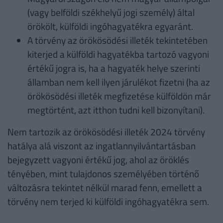
(vagy belföldi székhelyű jogi személy) által
örökölt, külföldi ingóhagyatékra egyaránt.
A törvény az örökösödési illeték tekintetében
kiterjed a külföldi hagyatékba tartozó vagyoni
értékű jogra is, ha a hagyaték helye szerinti
államban nem kell ilyen járulékot fizetni (ha az
örökösödési illeték megfizetése külföldön már
megtörtént, azt itthon tudni kell bizonyítani).
Nem tartozik az örökösödési illeték 2024 törvény
hatálya alá viszont az ingatlannyilvántartásban
bejegyzett vagyoni értékű jog, ahol az öröklés
tényében, mint tulajdonos személyében történő
változásra tekintet nélkül marad fenn, emellett a
törvény nem terjed ki külföldi ingóhagyatékra sem.