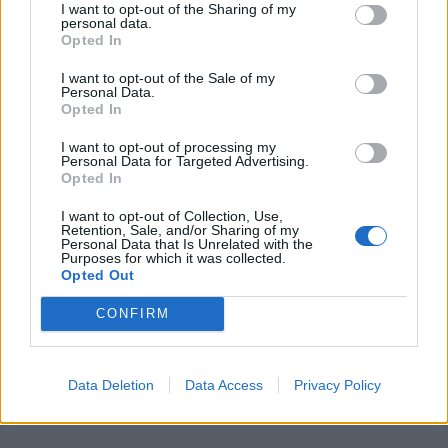
valamint az UniCredit Bank konstrukcióival is
I want to opt-out of the Sharing of my
personal data.
tízezreket spórolhatnak az ügyfelek
. Nézz szét
Opted In
a friss számlacsomagok között, és
válts
I want to opt-out of the Sale of my
pénzintézetet percek alatt
az otthonodból. (x)
Personal Data.
Opted In
I want to opt-out of processing my
Personal Data for Targeted Advertising.
Opted In
Ingóság örökösödési illeték 2024
I want to opt-out of Collection, Use,
Az örökösödési illeték 2024 évében változatlanul a
Retention, Sale, and/or Sharing of my
Personal Data that Is Unrelated with the
hagyaték becsült értékének a 18%-a (kivéve a
Purposes for which it was collected.
Opted Out
gépjármű örökösödési illeték 2024 évi szabályai
szerint), amelyet az ingóságok felbecsült értéke
CONFIRM
alapján számítanak ki. Az örökösödési illeték
törvény szempontjából az ingóságok közé soroljuk
Data Deletion
Data Access
Privacy Policy
például a bútorokat vagy a családi ékszereket.