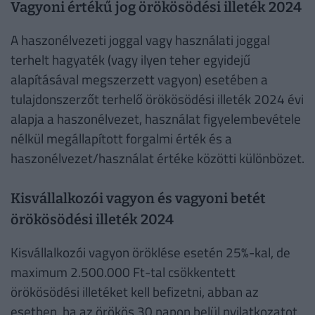
Vagyoni értékű jog örökösödési illeték 2024
A haszonélvezeti joggal vagy használati joggal
terhelt hagyaték (vagy ilyen teher egyidejű
alapításával megszerzett vagyon) esetében a
tulajdonszerzőt terhelő örökösödési illeték 2024 évi
alapja a haszonélvezet, használat figyelembevétele
nélkül megállapított forgalmi érték és a
haszonélvezet/használat értéke közötti különbözet.
Kisvállalkozói vagyon és vagyoni betét
örökösödési illeték 2024
Kisvállalkozói vagyon öröklése esetén 25%-kal, de
maximum 2.500.000 Ft-tal csökkentett
örökösödési illetéket kell befizetni, abban az
esetben, ha az örökös 30 napon belül nyilatkozatot