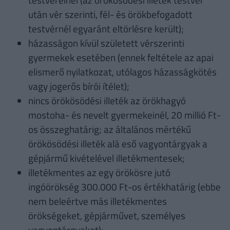
után vér szerinti, fél- és örökbefogadott
testvérnél egyaránt eltörlésre került);
házasságon kívül született vérszerinti
gyermekek esetében (ennek feltétele az apai
elismerő nyilatkozat, utólagos házasságkötés
vagy jogerős bírói ítélet);
nincs örökösödési illeték az örökhagyó
mostoha- és nevelt gyermekeinél, 20 millió Ft-
os összeghatárig; az általános mértékű
örökösödési illeték alá eső vagyontárgyak a
gépjármű kivételével illetékmentesek;
illetékmentes az egy örökösre jutó
ingóörökség 300.000 Ft-os értékhatárig (ebbe
nem beleértve más illetékmentes
örökségeket, gépjárművet, személyes
vagyontárgyakat);