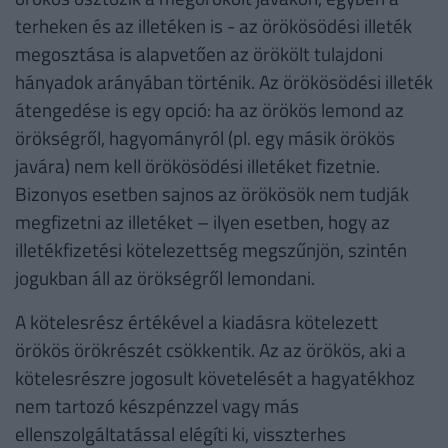
terheken és az illetéken is - az örökösödési illeték
megosztása is alapvetően az örökölt tulajdoni
hányadok arányában történik. Az örökösödési illeték
átengedése is egy opció: ha az örökös lemond az
örökségről, hagyományról (pl. egy másik örökös
javára) nem kell örökösödési illetéket fizetnie.
Bizonyos esetben sajnos az örökösök nem tudják
megfizetni az illetéket – ilyen esetben, hogy az
illetékfizetési kötelezettség megszűnjön, szintén
jogukban áll az örökségről lemondani.
A kötelesrész értékével a kiadásra kötelezett
örökös örökrészét csökkentik. Az az örökös, aki a
kötelesrészre jogosult követelését a hagyatékhoz
nem tartozó készpénzzel vagy más
ellenszolgáltatással elégíti ki, visszterhes