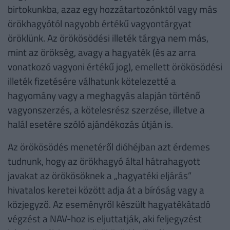
birtokunkba, azaz egy hozzátartozónktól vagy más
örökhagyótól nagyobb értékű vagyontárgyat
öröklünk. Az örökösödési illeték tárgya nem más,
mint az örökség, avagy a hagyaték (és az arra
vonatkozó vagyoni értékű jog), emellett örökösödési
illeték fizetésére válhatunk kötelezetté a
hagyomány vagy a meghagyás alapján történő
vagyonszerzés, a kötelesrész szerzése, illetve a
halál esetére szóló ajándékozás útján is.
Az örökösödés menetéről dióhéjban azt érdemes
tudnunk, hogy az örökhagyó által hátrahagyott
javakat az örökösöknek a „hagyatéki eljárás”
hivatalos keretei között adja át a bíróság vagy a
közjegyző. Az eseményről készült hagyatékátadó
végzést a NAV-hoz is eljuttatják, aki feljegyzést