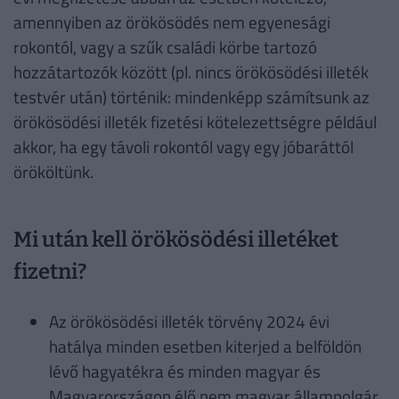
amennyiben az örökösödés nem egyenesági
rokontól, vagy a szűk családi körbe tartozó
hozzátartozók között (pl. nincs örökösödési illeték
testvér után) történik: mindenképp számítsunk az
örökösödési illeték fizetési kötelezettségre például
akkor, ha egy távoli rokontól vagy egy jóbaráttól
örököltünk.
Mi után kell örökösödési illetéket
fizetni?
Az örökösödési illeték törvény 2024 évi
hatálya minden esetben kiterjed a belföldön
lévő hagyatékra és minden magyar és
Magyarországon élő nem magyar állampolgár