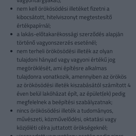
nem kell örökösödési illetéket fizetni a
kibocsátott, hitelviszonyt megtestesítő
értékpapírnál;
a lakás-előtakarékossági szerződés alapján
történő vagyonszerzés eseténél;
nem terheli örökösödési illeték az olyan
tulajdoni hányad vagy vagyoni értékű jog
megöröklését, ami építésre alkalmas
tulajdonra vonatkozik, amennyiben az örökös
az örökösödési illeték kiszabásától számított 4
éven belül lakóházat épít, az épület(ek) pedig
megfelelnek a beépítési szabályzatnak;
nincs örökösödési illeték a tudományos,
művészeti, közművelődési, oktatási vagy
közjóléti célra juttatott örökségeknél;
visszaadott vagyontárgy esetén pedig nincs