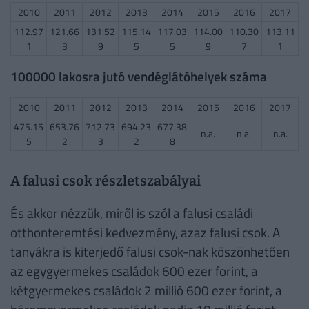
2010
2011
2012
2013
2014
2015
2016
2017
112.97
121.66
131.52
115.14
117.03
114.00
110.30
113.11
1
3
9
5
5
9
7
1
100000 lakosra jutó vendéglátóhelyek száma
2010
2011
2012
2013
2014
2015
2016
2017
475.15
653.76
712.73
694.23
677.38
n.a.
n.a.
n.a.
5
2
3
2
8
A falusi csok részletszabályai
És akkor nézzük, miről is szól a falusi családi
otthonteremtési kedvezmény, azaz falusi csok. A
tanyákra is kiterjedő falusi csok-nak köszönhetően
az egygyermekes családok 600 ezer forint, a
kétgyermekes családok 2 millió 600 ezer forint, a