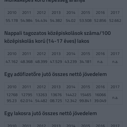
2010
2011
2012
2013
2014
2015
2016
2017
55.178
54.984
54.434
54.382
54.02
53.508
52.856
52.662
Nappali tagozatos középiskolások száma/100
középiskolás korú (14-17 éves) lakos
2010
2011
2012
2013
2014
2015
2016
2017
47.162
48.368
48.399
47.529
43.239
34.181
n.a.
n.a.
Egy adófizetőre jutó összes nettó jövedelem
2010
2011
2012
2013
2014
2015
2016
2017
12768
12795
13263
13676
14422
15465
16066
n.a.
95.23
62.014
54.482
08.725
12.342
99.841
39.049
Egy lakosra jutó összes nettó jövedelem
2010
2011
2012
2013
2014
2015
2016
2017