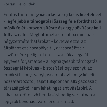
Forrás: HelloVidék
Fontos tudni, hogy
vásárlásra - új lakás kivételével
- legfeljebb a támogatási összeg fele fordítható; a
másik felét korszerűsítésre és/vagy bővítésre kell
felhasználni.
Meghatároztak továbbá minimális
négyzetméterhatárokat - követve ezzel az
általános csok szabályait -, a visszaélések
kiszűrésére pedig feltételül szabják a legalább
egyéves folyamatos - a legmagasabb támogatási
összegnél kétéves - biztosítási jogviszonyt, az
erkölcsi bizonyítványt, valamint azt, hogy közeli
hozzátartozótól, saját tulajdonban álló gazdasági
társaságoktól nem lehet ingatlant vásárolni. A
lakásban kötelező bentlakást pedig várhatóan a
jegyzők bevonásával ellenőrzik majd.