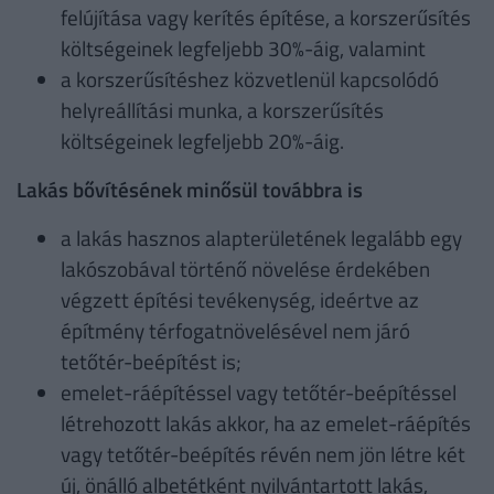
felújítása vagy kerítés építése, a korszerűsítés
költségeinek legfeljebb 30%-áig, valamint
a korszerűsítéshez közvetlenül kapcsolódó
helyreállítási munka, a korszerűsítés
költségeinek legfeljebb 20%-áig.
Lakás bővítésének minősül továbbra is
a lakás hasznos alapterületének legalább egy
lakószobával történő növelése érdekében
végzett építési tevékenység, ideértve az
építmény térfogatnövelésével nem járó
tetőtér-beépítést is;
emelet-ráépítéssel vagy tetőtér-beépítéssel
létrehozott lakás akkor, ha az emelet-ráépítés
vagy tetőtér-beépítés révén nem jön létre két
új, önálló albetétként nyilvántartott lakás,