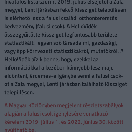
hivatalos lista szerint 2019. július elsejétől a Zala
megyei, Lenti járásban fekvő Kissziget településen
is elérhető lesz a falusi családi otthonteremtési
kedvezmény (falusi csok). A HelloVidék
összegyűjtötte Kissziget legfontosabb területei
statisztikáit, legyen szó társadalmi, gazdasági,
vagy épp környezeti statisztikákról, mutatókról. A
HelloVidék bízik benne, hogy ezekkel az
információkkal a kezében könnyebb lesz majd
eldönteni, érdemes-e igénybe venni a falusi csok-
ot a Zala megyei, Lenti járásban található Kissziget
településen.
A Magyar Közlönyben megjelent részletszabályok
alapján a falusi csok igénylésére vonatkozó
kérelem 2019. július 1. és 2022. június 30. között
nyújtható be.