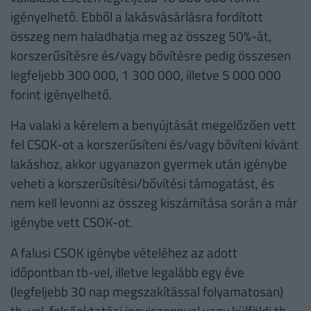
igényelhető. Ebből a lakásvásárlásra fordított
összeg nem haladhatja meg az összeg 50%-át,
korszerűsítésre és/vagy bővítésre pedig összesen
legfeljebb 300 000, 1 300 000, illetve 5 000 000
forint igényelhető.
Ha valaki a kérelem a benyújtását megelőzően vett
fel CSOK-ot a korszerűsíteni és/vagy bővíteni kívánt
lakáshoz, akkor ugyanazon gyermek után igénybe
veheti a korszerűsítési/bővítési támogatást, és
nem kell levonni az összeg kiszámítása során a már
igénybe vett CSOK-ot.
A falusi CSOK igénybe vételéhez az adott
időpontban tb-vel, illetve legalább egy éve
(legfeljebb 30 nap megszakítással folyamatosan)
tb-vel, felsőoktatási jogviszonnyal vagy külföldi tb-