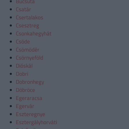
Bucsuta
Csatár
Csertalakos
Csesztreg
Csonkahegyhát
Csöde
Csömödér
Csörnyeföld
Dióskál
Dobri
Dobronhegy
Döbröce
Egeraracsa
Egervár
Eszteregnye
Esztergályhorváti