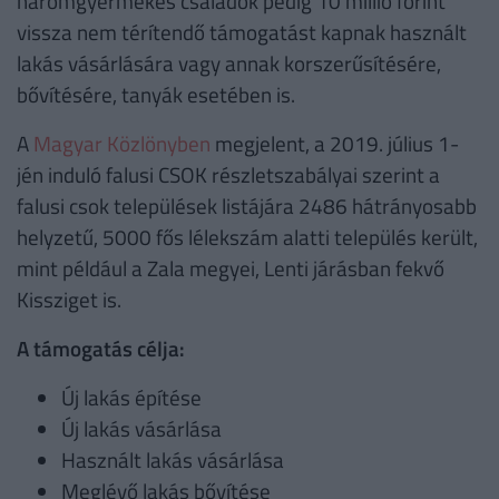
háromgyermekes családok pedig 10 millió forint
vissza nem térítendő támogatást kapnak használt
lakás vásárlására vagy annak korszerűsítésére,
bővítésére, tanyák esetében is.
A
Magyar Közlönyben
megjelent, a 2019. július 1-
jén induló falusi CSOK részletszabályai szerint a
falusi csok települések listájára 2486 hátrányosabb
helyzetű, 5000 fős lélekszám alatti település került,
mint például a Zala megyei, Lenti járásban fekvő
Kissziget is.
A támogatás célja:
Új lakás építése
Új lakás vásárlása
Használt lakás vásárlása
Meglévő lakás bővítése