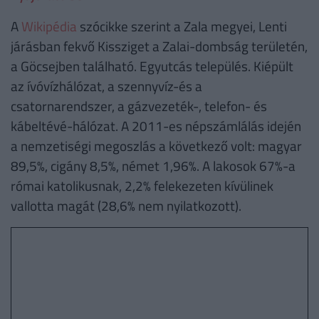
A
Wikipédia
szócikke szerint a Zala megyei, Lenti
járásban fekvő Kissziget a Zalai-dombság területén,
a Göcsejben található. Egyutcás település. Kiépült
az ívóvízhálózat, a szennyvíz-és a
csatornarendszer, a gázvezeték-, telefon- és
kábeltévé-hálózat. A 2011-es népszámlálás idején
a nemzetiségi megoszlás a következő volt: magyar
89,5%, cigány 8,5%, német 1,96%. A lakosok 67%-a
római katolikusnak, 2,2% felekezeten kívülinek
vallotta magát (28,6% nem nyilatkozott).