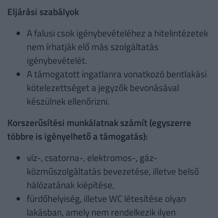
Eljárási szabályok
A falusi csok igénybevételéhez a hitelintézetek
nem írhatják elő más szolgáltatás
igénybevételét.
A támogatott ingatlanra vonatkozó bentlakási
kötelezettséget a jegyzők bevonásával
készülnek ellenőrizni.
Korszerűsítési munkálatnak számít (egyszerre
többre is igényelhető a támogatás):
víz-, csatorna-, elektromos-, gáz-
közműszolgáltatás bevezetése, illetve belső
hálózatának kiépítése,
fürdőhelyiség, illetve WC létesítése olyan
lakásban, amely nem rendelkezik ilyen