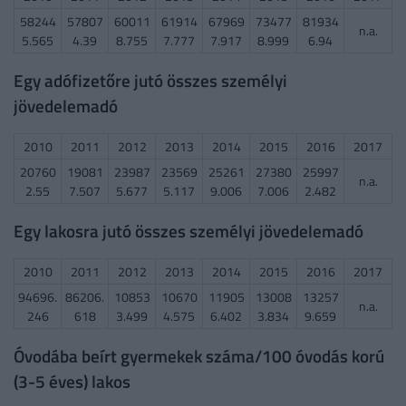
58244
57807
60011
61914
67969
73477
81934
n.a.
5.565
4.39
8.755
7.777
7.917
8.999
6.94
Egy adófizetőre jutó összes személyi
jövedelemadó
2010
2011
2012
2013
2014
2015
2016
2017
20760
19081
23987
23569
25261
27380
25997
n.a.
2.55
7.507
5.677
5.117
9.006
7.006
2.482
Egy lakosra jutó összes személyi jövedelemadó
2010
2011
2012
2013
2014
2015
2016
2017
94696.
86206.
10853
10670
11905
13008
13257
n.a.
246
618
3.499
4.575
6.402
3.834
9.659
Óvodába beírt gyermekek száma/100 óvodás korú
(3-5 éves) lakos