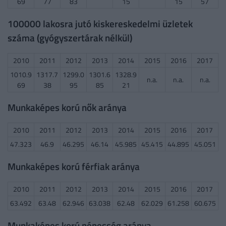
69
77
83
15
15
57
100000 lakosra jutó kiskereskedelmi üzletek
száma (gyógyszertárak nélkül)
2010
2011
2012
2013
2014
2015
2016
2017
1010.9
1317.7
1299.0
1301.6
1328.9
n.a.
n.a.
n.a.
69
38
95
85
21
Munkaképes korú nők aránya
2010
2011
2012
2013
2014
2015
2016
2017
47.323
46.9
46.295
46.14
45.985
45.415
44.895
45.051
Munkaképes korú férfiak aránya
2010
2011
2012
2013
2014
2015
2016
2017
63.492
63.48
62.946
63.038
62.48
62.029
61.258
60.675
Munkaképes korú népesség aránya