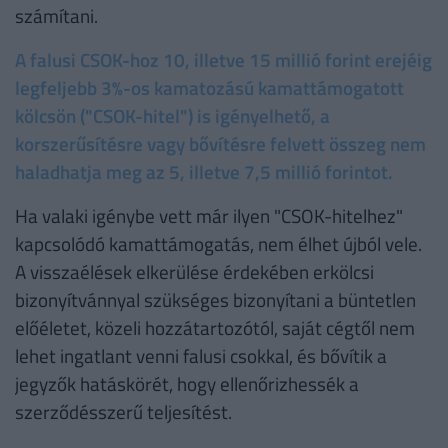
számítani.
A falusi CSOK-hoz 10, illetve 15 millió forint erejéig
legfeljebb 3%-os kamatozású kamattámogatott
kölcsön ("CSOK-hitel") is igényelhető, a
korszerűsítésre vagy bővítésre felvett összeg nem
haladhatja meg az 5, illetve 7,5 millió forintot.
Ha valaki igénybe vett már ilyen "CSOK-hitelhez"
kapcsolódó kamattámogatás, nem élhet újból vele.
A visszaélések elkerülése érdekében erkölcsi
bizonyítvánnyal szükséges bizonyítani a büntetlen
előéletet, közeli hozzátartozótól, saját cégtől nem
lehet ingatlant venni falusi csokkal, és bővítik a
jegyzők hatáskörét, hogy ellenőrizhessék a
szerződésszerű teljesítést.