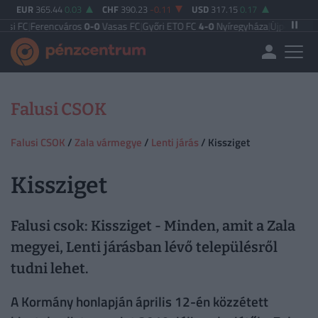
EUR
365.44
0.03
CHF
390.23
-0.11
USD
317.15
0.17
C
|
Ferencváros
0-0
Vasas FC
|
Győri ETO FC
4-0
Nyíregyháza
|
Újpest FC
4-2
Deb
Falusi CSOK
Falusi CSOK
/
Zala vármegye
/
Lenti járás
/ Kissziget
Kissziget
Falusi csok: Kissziget - Minden, amit a Zala
megyei, Lenti járásban lévő településről
tudni lehet.
A Kormány honlapján április 12-én közzétett