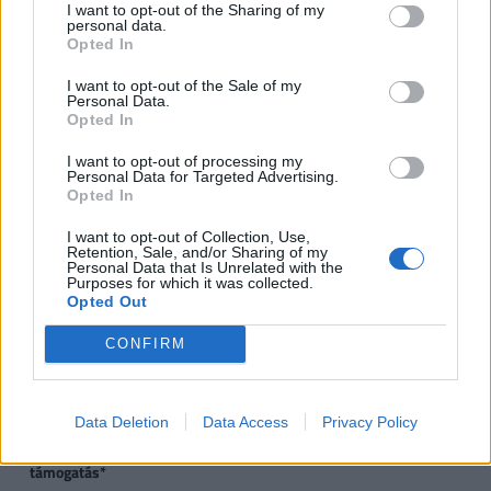
ingatlanra*, vagy
I want to opt-out of the Sharing of my
personal data.
Opted In
CSOK használt ingatlan
0,6
1,43
2,2
2
vásárlására (nem
I want to opt-out of the Sale of my
Personal Data.
kistelepülés)*, vagy
Opted In
CSOK használt ingatlan
0,6
2,6
10
I want to opt-out of processing my
Personal Data for Targeted Advertising.
vásárlására, bővítésére
Opted In
és/vagy
korszerűsítésére
I want to opt-out of Collection, Use,
(kistelepülés)*
Retention, Sale, and/or Sharing of my
Personal Data that Is Unrelated with the
Purposes for which it was collected.
Jelzáloghitel-
0
1
4
1 
Opted Out
elengedés**
4
CONFIRM
Diákhitel-elengedés**
0
Tartozás
Teljes
Te
fele
tartozás
tar
Data Deletion
Data Access
Privacy Policy
Újautó-vásárlási
0
0
2,5
támogatás*