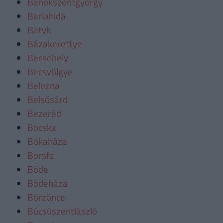
Bánokszentgyörgy
Barlahida
Batyk
Bázakerettye
Becsehely
Becsvölgye
Belezna
Belsősárd
Bezeréd
Bocska
Bókaháza
Borsfa
Böde
Bödeháza
Börzönce
Búcsúszentlászló