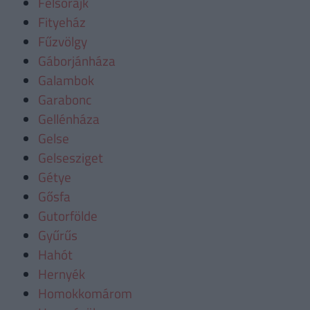
Felsőrajk
Fityeház
Fűzvölgy
Gáborjánháza
Galambok
Garabonc
Gellénháza
Gelse
Gelsesziget
Gétye
Gősfa
Gutorfölde
Gyűrűs
Hahót
Hernyék
Homokkomárom