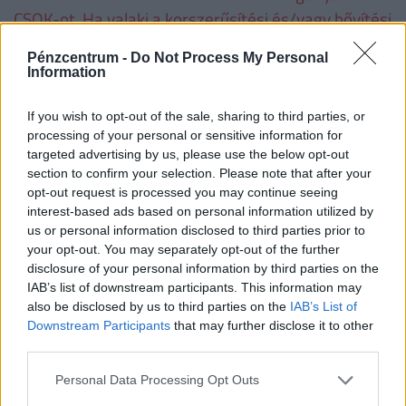
CSOK-ot. Ha valaki a korszerűsítési és/vagy bővítési
munkálatokat nem teljesíti, a folyósított családi
Pénzcentrum -
Do Not Process My Personal
otthonteremtési kedvezményt - ideértve annak a
Information
lakás vásárlására számított összegét is − a
folyósítás napjától számított, Ptk. szerinti
If you wish to opt-out of the sale, sharing to third parties, or
processing of your personal or sensitive information for
késedelmi kamattal növelten köteles visszafizetni.
targeted advertising by us, please use the below opt-out
section to confirm your selection. Please note that after your
opt-out request is processed you may continue seeing
Családtámogatások 2019. július 1-től
(millió
interest-based ads based on personal information utilized by
forint, vastag betűvel az újdonságok)
us or personal information disclosed to third parties prior to
your opt-out. You may separately opt-out of the further
disclosure of your personal information by third parties on the
1
2
3
4 
IAB’s list of downstream participants. This information may
gyermek
gyermek
gyermek
t
also be disclosed by us to third parties on the
IAB’s List of
gy
Downstream Participants
that may further disclose it to other
third parties.
VISSZA NEM TÉRÍTENDŐ TÁMOGATÁS
Personal Data Processing Opt Outs
CSOK új építésű
0,6
2,6
10