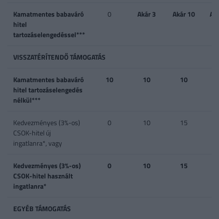
Kamatmentes babaváró
0
Akár 3
Akár 10
Ak
hitel
tartozáselengedéssel***
VISSZATÉRÍTENDŐ TÁMOGATÁS
Kamatmentes babaváró
10
10
10
hitel tartozáselengedés
nélkül***
Kedvezményes (3%-os)
0
10
15
CSOK-hitel új
ingatlanra*, vagy
Kedvezményes (3%-os)
0
10
15
CSOK-hitel használt
ingatlanra*
EGYÉB TÁMOGATÁS