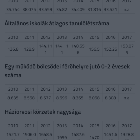
2010
2011
2012
2013
2014
2015
2016
2017
35.744
38.075
33.559
34.82
34.409
31.816
33.521
n.a.
Általános iskolák átlagos tanulólétszáma
2010
2011
2012
2013
2014
2015
2016
2017
144.11
144.11
140.55
153.87
136.8
128.9
156.5
152.25
1
1
6
5
Egy működő bölcsődei férőhelyre jutó 0-2 évesek
száma
2010
2011
2012
2013
2014
2015
2016
2017
8.635
8.558
8.577
8.596
8.365
8.058
8.308
n.a.
Háziorvosi körzetek nagysága
2010
2011
2012
2013
2014
2015
2016
2017
1521.7
1506.0
1648.5
1487.6
1451.6
1328.8
1959
1470