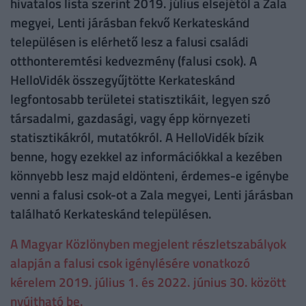
hivatalos lista szerint 2019. július elsejétől a Zala
megyei, Lenti járásban fekvő Kerkateskánd
településen is elérhető lesz a falusi családi
otthonteremtési kedvezmény (falusi csok). A
HelloVidék összegyűjtötte Kerkateskánd
legfontosabb területei statisztikáit, legyen szó
társadalmi, gazdasági, vagy épp környezeti
statisztikákról, mutatókról. A HelloVidék bízik
benne, hogy ezekkel az információkkal a kezében
könnyebb lesz majd eldönteni, érdemes-e igénybe
venni a falusi csok-ot a Zala megyei, Lenti járásban
található Kerkateskánd településen.
A Magyar Közlönyben megjelent részletszabályok
alapján a falusi csok igénylésére vonatkozó
kérelem 2019. július 1. és 2022. június 30. között
nyújtható be.