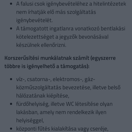
A falusi csok igénybevételéhez a hitelintézetek
nem írhatják elő más szolgáltatás
igénybevételét.
A támogatott ingatlanra vonatkozó bentlakási
kötelezettséget a jegyzők bevonásával
készülnek ellenőrizni.
Korszerűsítési munkálatnak számít (egyszerre
többre is igényelhető a támogatás):
víz-, csatorna-, elektromos-, gáz-
közműszolgáltatás bevezetése, illetve belső
hálózatának kiépítése,
fürdőhelyiség, illetve WC létesítése olyan
lakásban, amely nem rendelkezik ilyen
helyiséggel,
központi fűtés kialakítása vagy cseréje,