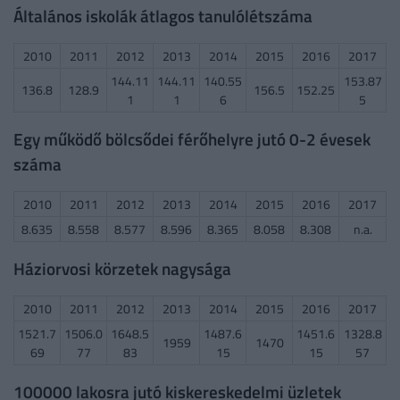
Általános iskolák átlagos tanulólétszáma
2010
2011
2012
2013
2014
2015
2016
2017
144.11
144.11
140.55
153.87
136.8
128.9
156.5
152.25
1
1
6
5
Egy működő bölcsődei férőhelyre jutó 0-2 évesek
száma
2010
2011
2012
2013
2014
2015
2016
2017
8.635
8.558
8.577
8.596
8.365
8.058
8.308
n.a.
Háziorvosi körzetek nagysága
2010
2011
2012
2013
2014
2015
2016
2017
1521.7
1506.0
1648.5
1487.6
1451.6
1328.8
1959
1470
69
77
83
15
15
57
100000 lakosra jutó kiskereskedelmi üzletek