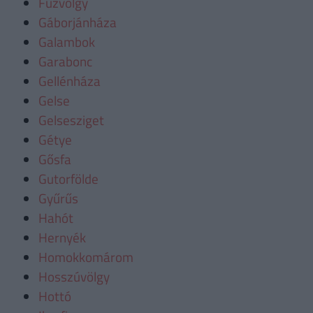
Fűzvölgy
Gáborjánháza
Galambok
Garabonc
Gellénháza
Gelse
Gelsesziget
Gétye
Gősfa
Gutorfölde
Gyűrűs
Hahót
Hernyék
Homokkomárom
Hosszúvölgy
Hottó