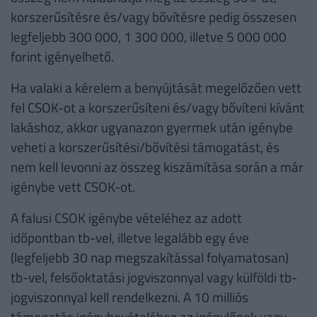
korszerűsítésre és/vagy bővítésre pedig összesen
legfeljebb 300 000, 1 300 000, illetve 5 000 000
forint igényelhető.
Ha valaki a kérelem a benyújtását megelőzően vett
fel CSOK-ot a korszerűsíteni és/vagy bővíteni kívánt
lakáshoz, akkor ugyanazon gyermek után igénybe
veheti a korszerűsítési/bővítési támogatást, és
nem kell levonni az összeg kiszámítása során a már
igénybe vett CSOK-ot.
A falusi CSOK igénybe vételéhez az adott
időpontban tb-vel, illetve legalább egy éve
(legfeljebb 30 nap megszakítással folyamatosan)
tb-vel, felsőoktatási jogviszonnyal vagy külföldi tb-
jogviszonnyal kell rendelkezni. A 10 milliós
támogatás igénybevételéhez az igénylőnek vagy