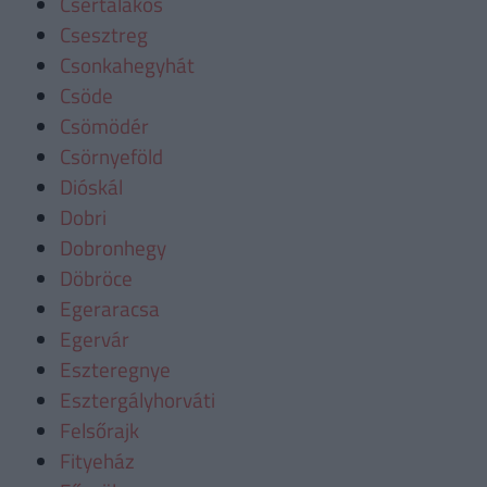
Csertalakos
Csesztreg
Csonkahegyhát
Csöde
Csömödér
Csörnyeföld
Dióskál
Dobri
Dobronhegy
Döbröce
Egeraracsa
Egervár
Eszteregnye
Esztergályhorváti
Felsőrajk
Fityeház