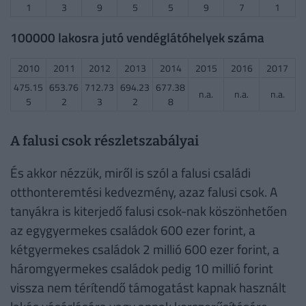
1
3
9
5
5
9
7
1
100000 lakosra jutó vendéglátóhelyek száma
2010
2011
2012
2013
2014
2015
2016
2017
475.15
653.76
712.73
694.23
677.38
n.a.
n.a.
n.a.
5
2
3
2
8
A falusi csok részletszabályai
És akkor nézzük, miről is szól a falusi családi
otthonteremtési kedvezmény, azaz falusi csok. A
tanyákra is kiterjedő falusi csok-nak köszönhetően
az egygyermekes családok 600 ezer forint, a
kétgyermekes családok 2 millió 600 ezer forint, a
háromgyermekes családok pedig 10 millió forint
vissza nem térítendő támogatást kapnak használt