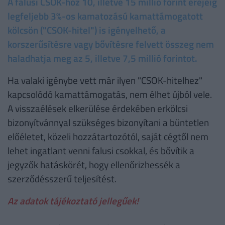
A falusi CSOK-hoz 10, illetve 15 millió forint erejéig
legfeljebb 3%-os kamatozású kamattámogatott
kölcsön ("CSOK-hitel") is igényelhető, a
korszerűsítésre vagy bővítésre felvett összeg nem
haladhatja meg az 5, illetve 7,5 millió forintot.
Ha valaki igénybe vett már ilyen "CSOK-hitelhez"
kapcsolódó kamattámogatás, nem élhet újból vele.
A visszaélések elkerülése érdekében erkölcsi
bizonyítvánnyal szükséges bizonyítani a büntetlen
előéletet, közeli hozzátartozótól, saját cégtől nem
lehet ingatlant venni falusi csokkal, és bővítik a
jegyzők hatáskörét, hogy ellenőrizhessék a
szerződésszerű teljesítést.
Az adatok tájékoztató jellegűek!