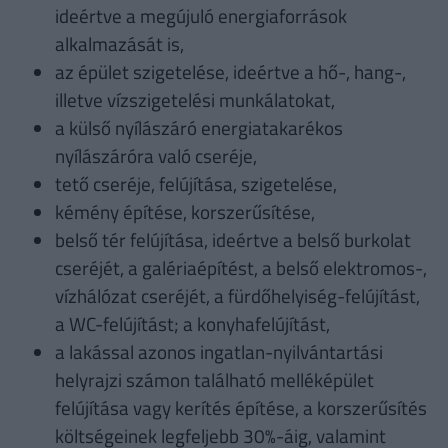
ideértve a megújuló energiaforrások
alkalmazását is,
az épület szigetelése, ideértve a hő-, hang-,
illetve vízszigetelési munkálatokat,
a külső nyílászáró energiatakarékos
nyílászáróra való cseréje,
tető cseréje, felújítása, szigetelése,
kémény építése, korszerűsítése,
belső tér felújítása, ideértve a belső burkolat
cseréjét, a galériaépítést, a belső elektromos-,
vízhálózat cseréjét, a fürdőhelyiség-felújítást,
a WC-felújítást; a konyhafelújítást,
a lakással azonos ingatlan-nyilvántartási
helyrajzi számon található melléképület
felújítása vagy kerítés építése, a korszerűsítés
költségeinek legfeljebb 30%-áig, valamint