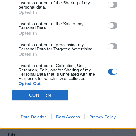
CSOK használt ingatlan
0,6
1,43
2,2
2
I want to opt-out of the Sharing of my
vásárlására (nem
personal data.
Opted In
kistelepülés)*, vagy
I want to opt-out of the Sale of my
CSOK használt ingatlan
0,6
2,6
10
Personal Data.
vásárlására, bővítésére
Opted In
és/vagy
I want to opt-out of processing my
korszerűsítésére
Personal Data for Targeted Advertising.
(kistelepülés)*
Opted In
I want to opt-out of Collection, Use,
Jelzáloghitel-
0
1
4
1 
Retention, Sale, and/or Sharing of my
elengedés**
4
Personal Data that Is Unrelated with the
Purposes for which it was collected.
Opted Out
Diákhitel-elengedés**
0
Tartozás
Teljes
Te
fele
tartozás
tar
CONFIRM
Újautó-vásárlási
0
0
2,5
támogatás*
Data Deletion
Data Access
Privacy Policy
Kamatmentes babaváró
0
Akár 3
Akár 10
Ak
hitel