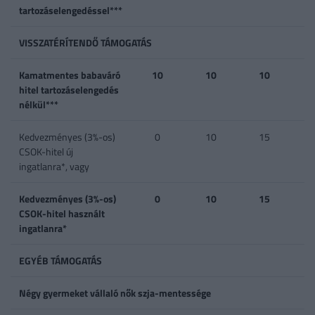
tartozáselengedéssel***
VISSZATÉRÍTENDŐ TÁMOGATÁS
Kamatmentes babaváró
10
10
10
hitel tartozáselengedés
nélkül***
Kedvezményes (3%-os)
0
10
15
CSOK-hitel új
ingatlanra*, vagy
Kedvezményes (3%-os)
0
10
15
CSOK-hitel használt
ingatlanra*
EGYÉB TÁMOGATÁS
Négy gyermeket vállaló nők szja-mentessége