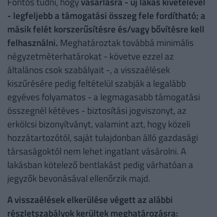
Fontos tudni, hogy
vásárlásra - új lakás kivételével
- legfeljebb a támogatási összeg fele fordítható; a
másik felét korszerűsítésre és/vagy bővítésre kell
felhasználni.
Meghatároztak továbbá minimális
négyzetméterhatárokat - követve ezzel az
általános csok szabályait -, a visszaélések
kiszűrésére pedig feltételül szabják a legalább
egyéves folyamatos - a legmagasabb támogatási
összegnél kétéves - biztosítási jogviszonyt, az
erkölcsi bizonyítványt, valamint azt, hogy közeli
hozzátartozótól, saját tulajdonban álló gazdasági
társaságoktól nem lehet ingatlant vásárolni. A
lakásban kötelező bentlakást pedig várhatóan a
jegyzők bevonásával ellenőrzik majd.
A visszaélések elkerülése végett az alábbi
részletszabályok kerültek meghatározásra: