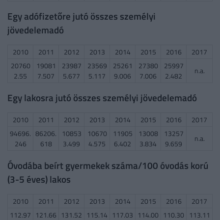
Egy adófizetőre jutó összes személyi
jövedelemadó
2010
2011
2012
2013
2014
2015
2016
2017
20760
19081
23987
23569
25261
27380
25997
n.a.
2.55
7.507
5.677
5.117
9.006
7.006
2.482
Egy lakosra jutó összes személyi jövedelemadó
2010
2011
2012
2013
2014
2015
2016
2017
94696.
86206.
10853
10670
11905
13008
13257
n.a.
246
618
3.499
4.575
6.402
3.834
9.659
Óvodába beírt gyermekek száma/100 óvodás korú
(3-5 éves) lakos
2010
2011
2012
2013
2014
2015
2016
2017
112.97
121.66
131.52
115.14
117.03
114.00
110.30
113.11