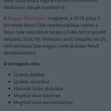
lakás vásárlására vagy annak korszerűsítésére,
bővítésére, tanyák esetében is.
A
Magyar Közlönyben
megjelent, a 2019. július 1-
jén induló falusi CSOK részletszabályai szerint a
falusi csok települések listájára 2486 hátrányosabb
helyzetű, 5000 fős lélekszám alatti település került,
mint például a Zala megyei, Lenti járásban fekvő
Kerkateskánd is.
A támogatás célja:
Új lakás építése
Új lakás vásárlása
Használt lakás vásárlása
Meglévő lakás bővítése
Meglévő lakás korszerűsítése