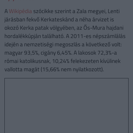
A
Wikipédia
szócikke szerint a Zala megyei, Lenti
járásban fekvő Kerkateskánd a néha árvizet is
okozó Kerka patak völgyében, az Ős-Mura hajdani
hordalékkúpján található. A 2011-es népszámlálás
idején a nemzetiségi megoszlás a következő volt:
magyar 93,5%, cigány 6,45%. A lakosok 72,3%-a
római katolikusnak, 10,24% felekezeten kívülinek
vallotta magát (15,66% nem nyilatkozott).