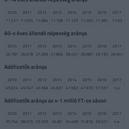
2010
2011
2012
2013
2014
2015
2016
2017
11.221
11.054
11.084
11.106
11.125
11.283
11.381
11.63
60-x éves állandó népesség aránya
2010
2011
2012
2013
2014
2015
2016
2017
26.187
26.678
27.306
27.866
28.457
28.987
29.735
29.941
Adófizetők aránya
2010
2011
2012
2013
2014
2015
2016
2017
45.614
45.547
45.566
45.637
47.563
47.973
51.531
n.a.
Adófizetők aránya az x-1 millió FT-os sávon
2010
2011
2012
2013
2014
2015
2016
2017
35.744
38.075
33.559
34.82
34.409
31.816
33.521
n.a.