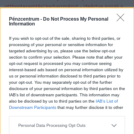
otthonteremtési kedvezményt - ideértve annak a
lakás vásárlására számított összegét is − a
Pénzcentrum -
Do Not Process My Personal
folyósítás napjától számított, Ptk. szerinti
Information
késedelmi kamattal növelten köteles visszafizetni.
If you wish to opt-out of the sale, sharing to third parties, or
processing of your personal or sensitive information for
Családtámogatások 2019. július 1-től
(millió
targeted advertising by us, please use the below opt-out
forint, vastag betűvel az újdonságok)
section to confirm your selection. Please note that after your
opt-out request is processed you may continue seeing
interest-based ads based on personal information utilized by
1
2
3
4 
us or personal information disclosed to third parties prior to
gyermek
gyermek
gyermek
t
your opt-out. You may separately opt-out of the further
gy
disclosure of your personal information by third parties on the
IAB’s list of downstream participants. This information may
VISSZA NEM TÉRÍTENDŐ TÁMOGATÁS
also be disclosed by us to third parties on the
IAB’s List of
Downstream Participants
that may further disclose it to other
CSOK új építésű
third parties.
0,6
2,6
10
ingatlanra*, vagy
Personal Data Processing Opt Outs