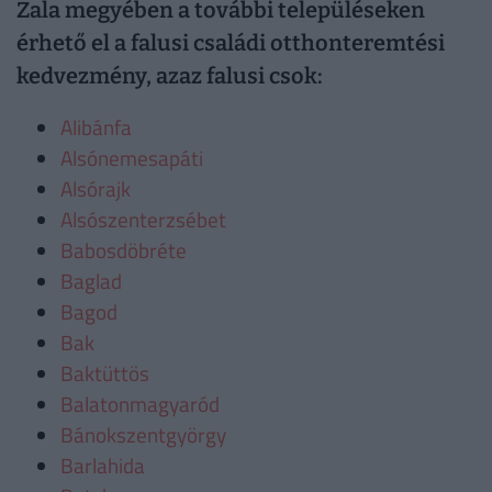
Zala megyében a további településeken
érhető el a falusi családi otthonteremtési
kedvezmény, azaz falusi csok:
Alibánfa
Alsónemesapáti
Alsórajk
Alsószenterzsébet
Babosdöbréte
Baglad
Bagod
Bak
Baktüttös
Balatonmagyaród
Bánokszentgyörgy
Barlahida