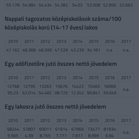
55.178
54.984
54.434
54.382
54.02
53.508
52.856
52.662
Nappali tagozatos középiskolások száma/100
középiskolás korú (14-17 éves) lakos
2010
2011
2012
2013
2014
2015
2016
2017
47.162
48.368
48.399
47.529
43.239
34.181
n.a.
n.a.
Egy adófizetőre jutó összes nettó jövedelem
2010
2011
2012
2013
2014
2015
2016
2017
12768
12795
13263
13676
14422
15465
16066
n.a.
95.23
62.014
54.482
08.725
12.342
99.841
39.049
Egy lakosra jutó összes nettó jövedelem
2010
2011
2012
2013
2014
2015
2016
2017
58244
57807
60011
61914
67969
73477
81934
n.a.
5.565
4.39
8.755
7.777
7.917
8.999
6.94