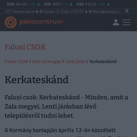
EUR
364.66
2.92
CHF
389.5
1.6
USD
316.56
3.48
C
|
Ferencváros
0-0
Vasas FC
|
Győri ETO FC
4-0
Nyíregyháza
|
Újpest FC
4-2
Deb
Falusi CSOK
Falusi CSOK
/
Zala vármegye
/
Lenti járás
/ Kerkateskánd
Kerkateskánd
Falusi csok: Kerkateskánd - Minden, amit a
Zala megyei, Lenti járásban lévő
településről tudni lehet.
A Kormány honlapján április 12-én közzétett