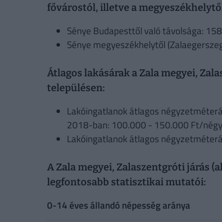
fővárostól, illetve a megyeszékhelytő
Sénye Budapesttől való távolsága: 158
Sénye megyeszékhelytől (Zalaegerszeg)
Átlagos lakásárak a Zala megyei, Zala
településen:
Lakóingatlanok átlagos négyzetméterár
2018-ban: 100.000 - 150.000 Ft/nég
Lakóingatlanok átlagos négyzetméter
A Zala megyei, Zalaszentgróti járás (a
legfontosabb statisztikai mutatói:
0-14 éves állandó népesség aránya