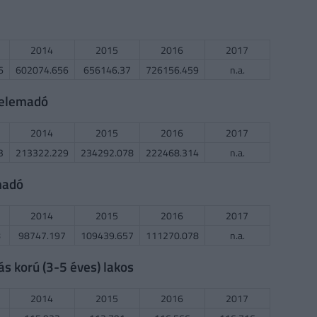
2014
2015
2016
2017
6
602074.656
656146.37
726156.459
n.a.
delemadó
2014
2015
2016
2017
3
213322.229
234292.078
222468.314
n.a.
madó
2014
2015
2016
2017
8
98747.197
109439.657
111270.078
n.a.
 korú (3-5 éves) lakos
2014
2015
2016
2017