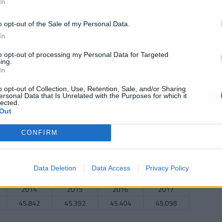
In
2014
2015
2016
2017
o opt-out of the Sale of my Personal Data.
113.778
111.111
109.444
106.667
In
to opt-out of processing my Personal Data for Targeted
ing.
In
2014
2015
2016
2017
1264.917
1368.636
1357.364
1340.818
o opt-out of Collection, Use, Retention, Sale, and/or Sharing
ersonal Data that Is Unrelated with the Purposes for which it
lected.
ek száma (gyógyszertárak nélkül)
Out
2014
2015
2016
2017
CONFIRM
1087.028
n.a.
n.a.
n.a.
Data Deletion
Data Access
Privacy Policy
2014
2015
2016
2017
45.842
45.392
45.404
45.098