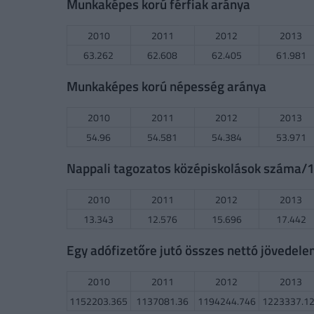
Munkaképes korú férfiak aránya
2010
2011
2012
2013
63.262
62.608
62.405
61.981
Munkaképes korú népesség aránya
2010
2011
2012
2013
54.96
54.581
54.384
53.971
Nappali tagozatos középiskolások száma/10
2010
2011
2012
2013
13.343
12.576
15.696
17.442
Egy adófizetőre jutó összes nettó jövedel
2010
2011
2012
2013
1152203.365
1137081.36
1194244.746
1223337.1