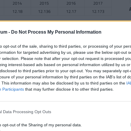
2014
2015
2016
2017
12.18
12.136
12.17
12.173
rum -
Do Not Process My Personal Information
2014
2015
2016
2017
27.515
28.392
28.822
29.539
to opt-out of the sale, sharing to third parties, or processing of your per
formation for targeted advertising by us, please use the below opt-out s
r selection. Please note that after your opt-out request is processed y
eing interest-based ads based on personal information utilized by us or
disclosed to third parties prior to your opt-out. You may separately opt-
2014
2015
2016
2017
losure of your personal information by third parties on the IAB’s list of
46.653
46.961
50.532
n.a.
. This information may also be disclosed by us to third parties on the
IA
Participants
that may further disclose it to other third parties.
n
2014
2015
2016
2017
l Data Processing Opt Outs
36.505
34.273
35.356
n.a.
o opt-out of the Sharing of my personal data.