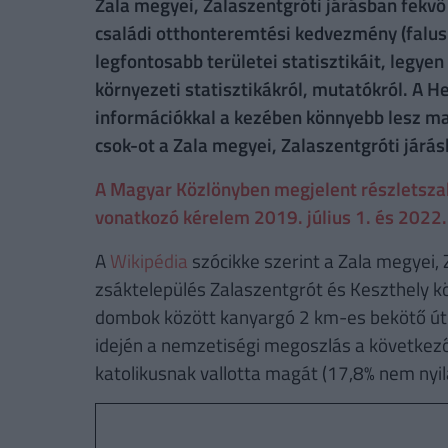
Zala megyei, Zalaszentgróti járásban fekvő 
családi otthonteremtési kedvezmény (falusi
legfontosabb területei statisztikáit, legye
környezeti statisztikákról, mutatókról. A H
információkkal a kezében könnyebb lesz maj
csok-ot a Zala megyei, Zalaszentgróti járás
A Magyar Közlönyben megjelent részletszabá
vonatkozó kérelem 2019. július 1. és 2022. 
A
Wikipédia
szócikke szerint a Zala megyei,
zsáktelepülés Zalaszentgrót és Keszthely köz
dombok között kanyargó 2 km-es bekötő út
idején a nemzetiségi megoszlás a következő
katolikusnak vallotta magát (17,8% nem nyil