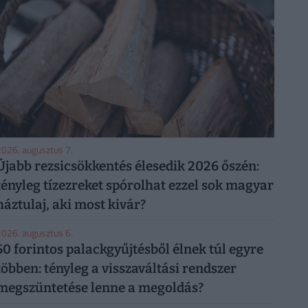
026. augusztus 7.
Újabb rezsicsökkentés élesedik 2026 őszén:
tényleg tízezreket spórolhat ezzel sok magyar
háztulaj, aki most kivár?
026. augusztus 6.
50 forintos palackgyűjtésből élnek túl egyre
többen: tényleg a visszaváltási rendszer
megszüntetése lenne a megoldás?