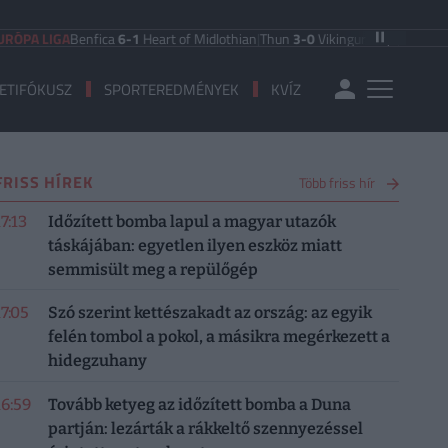
A LIGA
Benfica
6-1
Heart of Midlothian
|
Thun
3-0
Vikingur Reykjavik
|
PAOK Sa
ETIFÓKUSZ
SPORTEREDMÉNYEK
KVÍZ
FRISS HÍREK
Több friss hír
17:13
Időzített bomba lapul a magyar utazók
táskájában: egyetlen ilyen eszköz miatt
semmisült meg a repülőgép
17:05
Szó szerint kettészakadt az ország: az egyik
felén tombol a pokol, a másikra megérkezett a
hidegzuhany
16:59
Tovább ketyeg az időzített bomba a Duna
partján: lezárták a rákkeltő szennyezéssel