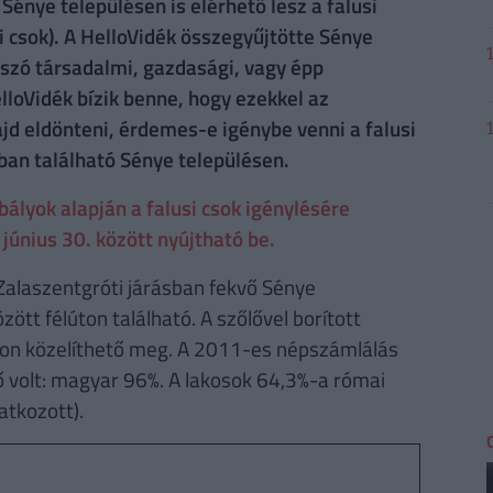
Sénye településen is elérhető lesz a falusi
 csok). A HelloVidék összegyűjtötte Sénye
n szó társadalmi, gazdasági, vagy épp
elloVidék bízik benne, hogy ezekkel az
d eldönteni, érdemes-e igénybe venni a falusi
ban található Sénye településen.
lyok alapján a falusi csok igénylésére
június 30. között nyújtható be.
 Zalaszentgróti járásban fekvő Sénye
ött félúton található. A szőlővel borított
on közelíthető meg. A 2011-es népszámlálás
 volt: magyar 96%. A lakosok 64,3%-a római
atkozott).