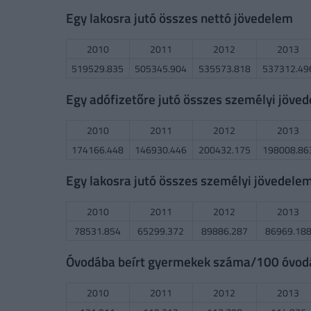
Egy lakosra jutó összes nettó jövedelem
2010
2011
2012
2013
519529.835
505345.904
535573.818
537312.49
Egy adófizetőre jutó összes személyi jöve
2010
2011
2012
2013
174166.448
146930.446
200432.175
198008.86
Egy lakosra jutó összes személyi jövedele
2010
2011
2012
2013
78531.854
65299.372
89886.287
86969.18
Óvodába beírt gyermekek száma/100 óvodás
2010
2011
2012
2013