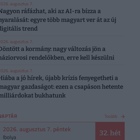
026. augusztus 7.
Nagyon ráfázhat, aki az AI-ra bízza a
nyaralását: egyre több magyart ver át az új
digitális trend
026. augusztus 7.
Döntött a kormány: nagy változás jön a
háziorvosi rendelőkben, erre kell készülni
026. augusztus 7.
Hiába a jó hírek, újabb krízis fenyegetheti a
magyar gazdaságot: ezen a csapáson hetente
milliárdokat bukhatunk
NAPTÁR
Tovább
2026. augusztus 7. péntek
32. hét
Ibolya