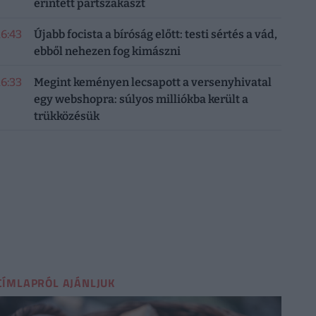
érintett partszakaszt
16:43
Újabb focista a bíróság előtt: testi sértés a vád,
ebből nehezen fog kimászni
16:33
Megint keményen lecsapott a versenyhivatal
egy webshopra: súlyos milliókba került a
trükközésük
CÍMLAPRÓL AJÁNLJUK