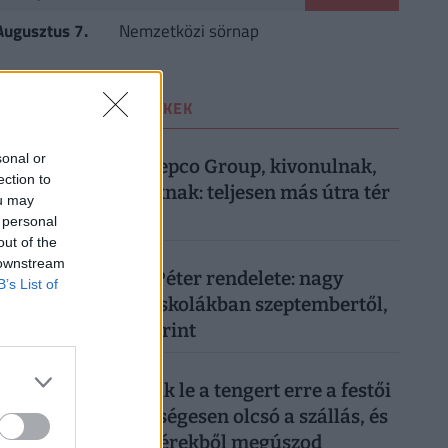
Augusztus 7.
Nemzetközi sörnap
LEGOLVASOTTABB CIKKEK
1
VÁSÁRLÁS
| 4 hete
sonal or
Most közölte a Pepco Group, kivonulnak,
ection to
vége egy korszaknak: teljesen más útra tér
ou may
át a boltlánc
 personal
out of the
2
OKTATÁS
| 2 hónapja
 downstream
Itt van Magyar Péter rendelete: nagy
B’s List of
változás jön az iskolákban szeptembertől,
minden diákot érint
3
UTAZÁS
| 3 hónapja
Tömegek cserélik le a tengert erre a festői
vízpartra: nevetségesen olcsó a szállás, és
a vacsorát is fillérekből megúszod