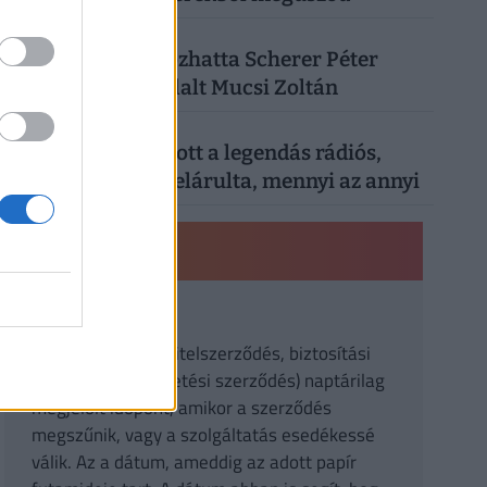
4
SZÓRAKOZÁS
| 3 hónapja
Kiderült, mi okozhatta Scherer Péter
halálát: megszólalt Mucsi Zoltán
5
SZÓRAKOZÁS
| 1 hónapja
Nyugdíjáról vallott a legendás rádiós,
Bochkor Gábor: elárulta, mennyi az annyi
PÉNZÜGYI KISOKOS
Lejárat
A szerződésben (hitelszerződés, biztosítási
szerződés, befektetési szerződés) naptárilag
megjelölt időpont, amikor a szerződés
megszűnik, vagy a szolgáltatás esedékessé
válik. Az a dátum, ameddig az adott papír