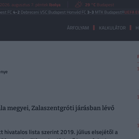
2026. augusztus 7. péntek
Ibolya
29 °C
Budapest
FC
4-2
Debreceni VSC
|
Budapest Honvéd FC
3-3
MTK Budapest
UEFA EURÓP
ÁRFOLYAM
KALKULÁTOR
H
énye
ala megyei, Zalaszentgróti járásban lévő
hivatalos lista szerint 2019. július elsejétől a