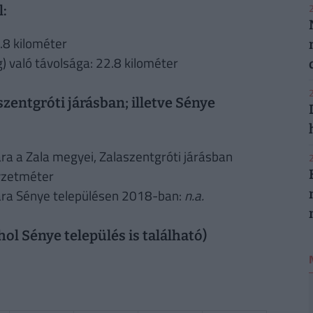
2
l:
.8 kilométer
 való távolsága: 22.8 kilométer
2
szentgróti járásban; illetve Sénye
a a Zala megyei, Zalaszentgróti járásban
2
yzetméter
ára Sénye településen 2018-ban:
n.a.
hol Sénye település is található)