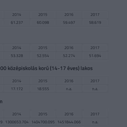
2014
2015
2016
2017
61.237
60.098
59.497
58.619
2014
2015
2016
2017
53.328
52.554
52.274
51.694
0 középiskolás korú (14-17 éves) lakos
2014
2015
2016
2017
17.172
18.555
n.a.
n.a.
em
2014
2015
2016
2017
29
1300653.704
1404700.095
1451844.066
n.a.