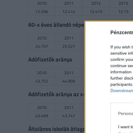
2010
2011
2012
2013
12.596
12.414
12.415
12.13
60-x éves állandó népesség aránya
Pénzcent
2010
2011
2012
2013
24.757
25.527
26.19
26.906
If you wish 
sensitive in
Adófizetők aránya
confirm you
continue se
2010
2011
2012
information 
2013
further disc
43.752
44.909
45.079
44.289
participants
Downstream 
Adófizetők aránya az x-1 millió FT-os sávo
2010
2011
2012
2013
Persona
43.499
43.747
37.26
37.162
Általános iskolák átlagos tanulólétszáma
I want t