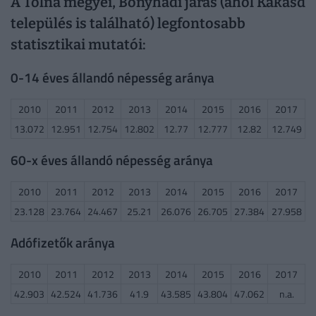
A Tolna megyei, Bonyhádi járás (ahol Kakasd
település is található) legfontosabb
statisztikai mutatói:
0-14 éves állandó népesség aránya
2010
2011
2012
2013
2014
2015
2016
2017
13.072
12.951
12.754
12.802
12.77
12.777
12.82
12.749
60-x éves állandó népesség aránya
2010
2011
2012
2013
2014
2015
2016
2017
23.128
23.764
24.467
25.21
26.076
26.705
27.384
27.958
Adófizetők aránya
2010
2011
2012
2013
2014
2015
2016
2017
42.903
42.524
41.736
41.9
43.585
43.804
47.062
n.a.