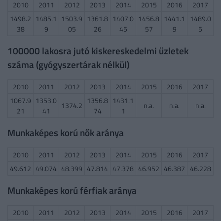
2010
2011
2012
2013
2014
2015
2016
2017
1498.2
1485.1
1503.9
1361.8
1407.0
1456.8
1441.1
1489.0
38
9
05
26
45
57
9
5
100000 lakosra jutó kiskereskedelmi üzletek
száma (gyógyszertárak nélkül)
2010
2011
2012
2013
2014
2015
2016
2017
1067.9
1353.0
1356.8
1431.1
1374.2
n.a.
n.a.
n.a.
21
41
74
1
Munkaképes korú nők aránya
2010
2011
2012
2013
2014
2015
2016
2017
49.612
49.074
48.399
47.814
47.378
46.952
46.387
46.228
Munkaképes korú férfiak aránya
2010
2011
2012
2013
2014
2015
2016
2017