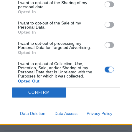
VISSZA NEM TÉRÍTENDŐ TÁMOGATÁS
I want to opt-out of the Sharing of my
personal data.
Opted In
CSOK új építésű
0,6
2,6
10
ingatlanra*, vagy
I want to opt-out of the Sale of my
Personal Data.
Opted In
CSOK használt ingatlan
0,6
1,43
2,2
2
vásárlására (nem
I want to opt-out of processing my
kistelepülés)*, vagy
Personal Data for Targeted Advertising.
Opted In
CSOK használt ingatlan
0,6
2,6
10
I want to opt-out of Collection, Use,
vásárlására, bővítésére
Retention, Sale, and/or Sharing of my
és/vagy
Personal Data that Is Unrelated with the
Purposes for which it was collected.
korszerűsítésére
Opted Out
(kistelepülés)*
CONFIRM
Jelzáloghitel-
0
1
4
1 
elengedés**
4
Data Deletion
Data Access
Privacy Policy
Diákhitel-elengedés**
0
Tartozás
Teljes
Te
fele
tartozás
tar