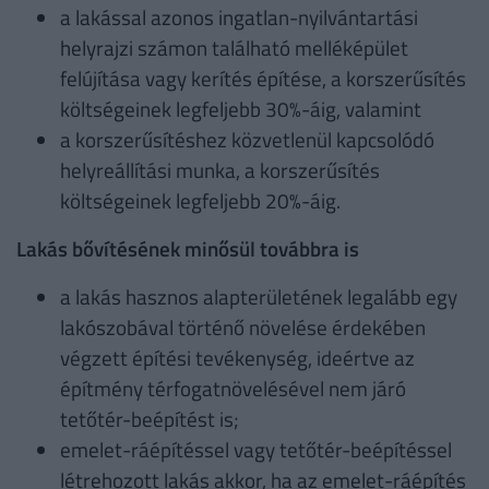
a lakással azonos ingatlan-nyilvántartási
helyrajzi számon található melléképület
felújítása vagy kerítés építése, a korszerűsítés
költségeinek legfeljebb 30%-áig, valamint
a korszerűsítéshez közvetlenül kapcsolódó
helyreállítási munka, a korszerűsítés
költségeinek legfeljebb 20%-áig.
Lakás bővítésének minősül továbbra is
a lakás hasznos alapterületének legalább egy
lakószobával történő növelése érdekében
végzett építési tevékenység, ideértve az
építmény térfogatnövelésével nem járó
tetőtér-beépítést is;
emelet-ráépítéssel vagy tetőtér-beépítéssel
létrehozott lakás akkor, ha az emelet-ráépítés