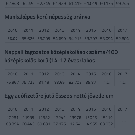
62.848
62.49
62.345
61.929
61.419
61.019
60.175
59.745
Munkaképes korú népesség aránya
2010
2011
2012
2013
2014
2015
2016
2017
56.07
55.626
55.205
54.699
54.213
53.797
53.094
52.804
Nappali tagozatos középiskolások száma/100
középiskolás korú (14-17 éves) lakos
2010
2011
2012
2013
2014
2015
2016
2017
75.967
75.725
81.49
83.69
83.702
85.87
n.a.
n.a.
Egy adófizetőre jutó összes nettó jövedelem
2010
2011
2012
2013
2014
2015
2016
2017
12281
11985
12582
13242
13978
15025
15119
n.a.
83.394
68.443
69.631
27.175
17.54
14.965
03.032