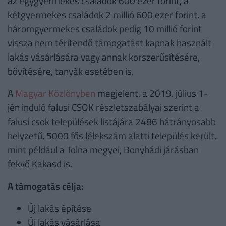
az egygyermekes családok 600 ezer forint, a
kétgyermekes családok 2 millió 600 ezer forint, a
háromgyermekes családok pedig 10 millió forint
vissza nem térítendő támogatást kapnak használt
lakás vásárlására vagy annak korszerűsítésére,
bővítésére, tanyák esetében is.
A
Magyar Közlönyben
megjelent, a 2019. július 1-
jén induló falusi CSOK részletszabályai szerint a
falusi csok települések listájára 2486 hátrányosabb
helyzetű, 5000 fős lélekszám alatti település került,
mint például a Tolna megyei, Bonyhádi járásban
fekvő Kakasd is.
A támogatás célja:
Új lakás építése
Új lakás vásárlása