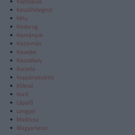
Kapospula
Keszőhidegkút
Kéty
Kisdorog
Kismányok
Kistormás
Kisvejke
Kisszékely
Kocsola
Koppányszántó
Kölesd
Kurd
Lápafő
Lengyel
Madocsa
Magyarkeszi