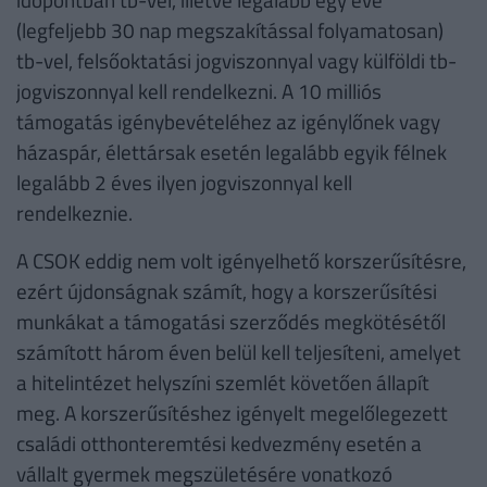
(legfeljebb 30 nap megszakítással folyamatosan)
tb-vel, felsőoktatási jogviszonnyal vagy külföldi tb-
jogviszonnyal kell rendelkezni. A 10 milliós
támogatás igénybevételéhez az igénylőnek vagy
házaspár, élettársak esetén legalább egyik félnek
legalább 2 éves ilyen jogviszonnyal kell
rendelkeznie.
A CSOK eddig nem volt igényelhető korszerűsítésre,
ezért újdonságnak számít, hogy a korszerűsítési
munkákat a támogatási szerződés megkötésétől
számított három éven belül kell teljesíteni, amelyet
a hitelintézet helyszíni szemlét követően állapít
meg. A korszerűsítéshez igényelt megelőlegezett
családi otthonteremtési kedvezmény esetén a
vállalt gyermek megszületésére vonatkozó