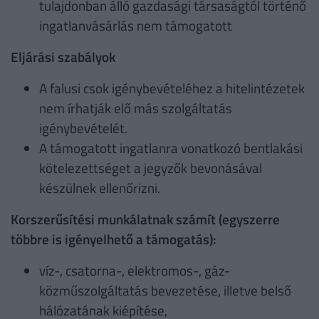
tulajdonban álló gazdasági társaságtól történő
ingatlanvásárlás nem támogatott
Eljárási szabályok
A falusi csok igénybevételéhez a hitelintézetek
nem írhatják elő más szolgáltatás
igénybevételét.
A támogatott ingatlanra vonatkozó bentlakási
kötelezettséget a jegyzők bevonásával
készülnek ellenőrizni.
Korszerűsítési munkálatnak számít (egyszerre
többre is igényelhető a támogatás):
víz-, csatorna-, elektromos-, gáz-
közműszolgáltatás bevezetése, illetve belső
hálózatának kiépítése,