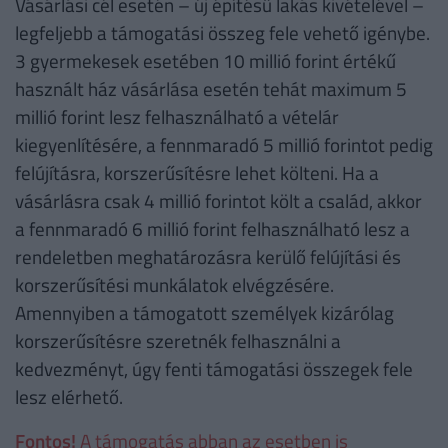
Vásárlási cél esetén – új építésű lakás kivételével –
legfeljebb a támogatási összeg fele vehető igénybe.
3 gyermekesek esetében 10 millió forint értékű
használt ház vásárlása esetén tehát maximum 5
millió forint lesz felhasználható a vételár
kiegyenlítésére, a fennmaradó 5 millió forintot pedig
felújításra, korszerűsítésre lehet költeni. Ha a
vásárlásra csak 4 millió forintot költ a család, akkor
a fennmaradó 6 millió forint felhasználható lesz a
rendeletben meghatározásra kerülő felújítási és
korszerűsítési munkálatok elvégzésére.
Amennyiben a támogatott személyek kizárólag
korszerűsítésre szeretnék felhasználni a
kedvezményt, úgy fenti támogatási összegek fele
lesz elérhető.
Fontos!
A támogatás abban az esetben is