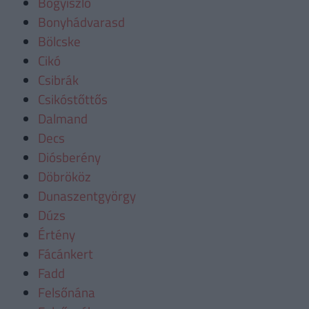
Bogyiszló
Bonyhádvarasd
Bölcske
Cikó
Csibrák
Csikóstőttős
Dalmand
Decs
Diósberény
Döbrököz
Dunaszentgyörgy
Dúzs
Értény
Fácánkert
Fadd
Felsőnána