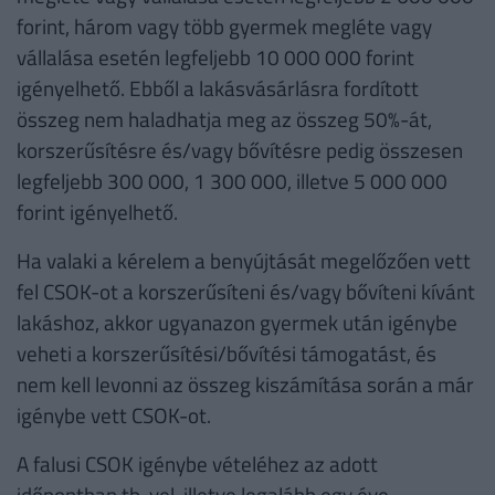
forint, három vagy több gyermek megléte vagy
vállalása esetén legfeljebb 10 000 000 forint
igényelhető. Ebből a lakásvásárlásra fordított
összeg nem haladhatja meg az összeg 50%-át,
korszerűsítésre és/vagy bővítésre pedig összesen
legfeljebb 300 000, 1 300 000, illetve 5 000 000
forint igényelhető.
Ha valaki a kérelem a benyújtását megelőzően vett
fel CSOK-ot a korszerűsíteni és/vagy bővíteni kívánt
lakáshoz, akkor ugyanazon gyermek után igénybe
veheti a korszerűsítési/bővítési támogatást, és
nem kell levonni az összeg kiszámítása során a már
igénybe vett CSOK-ot.
A falusi CSOK igénybe vételéhez az adott
időpontban tb-vel, illetve legalább egy éve