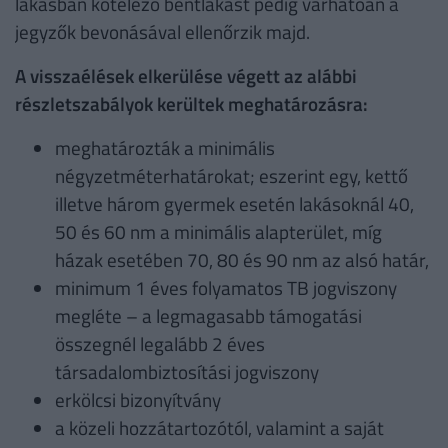
lakásban kötelező bentlakást pedig várhatóan a
jegyzők bevonásával ellenőrzik majd.
A visszaélések elkerülése végett az alábbi
részletszabályok kerültek meghatározásra:
meghatározták a minimális
négyzetméterhatárokat; eszerint egy, kettő
illetve három gyermek esetén lakásoknál 40,
50 és 60 nm a minimális alapterület, míg
házak esetében 70, 80 és 90 nm az alsó határ,
minimum 1 éves folyamatos TB jogviszony
megléte – a legmagasabb támogatási
összegnél legalább 2 éves
társadalombiztosítási jogviszony
erkölcsi bizonyítvány
a közeli hozzátartozótól, valamint a saját