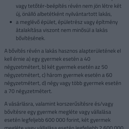
vagy tetőtér-beépítés révén nem jön létre két
új, önálló albetétként nyilvántartott lakás,
a meglévő épület, épületrész vagy építmény
átalakítása viszont nem minősül a lakás
bővítésének.
A bővítés révén a lakás hasznos alapterületének el
kell érnie a) egy gyermek esetén a 40
négyzetmétert, b) két gyermek esetén az 50
négyzetmétert, c) három gyermek esetén a 60
négyzetmétert, d) négy vagy több gyermek esetén
a 70 négyzetmétert.
A vásárlásra, valamint korszerűsítésre és/vagy
bővítésre egy gyermek megléte vagy vállalása
esetén legfeljebb 600 000 forint, két gyermek
megléte vagy vállalása esetén legfeljebb 2 600 000