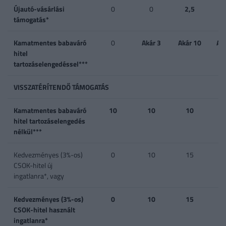
Újautó-vásárlási
0
0
2,5
támogatás*
Kamatmentes babaváró
0
Akár 3
Akár 10
Ak
hitel
tartozáselengedéssel***
VISSZATÉRÍTENDŐ TÁMOGATÁS
Kamatmentes babaváró
10
10
10
hitel tartozáselengedés
nélkül***
Kedvezményes (3%-os)
0
10
15
CSOK-hitel új
ingatlanra*, vagy
Kedvezményes (3%-os)
0
10
15
CSOK-hitel használt
ingatlanra*