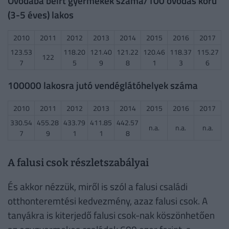
Óvodába beírt gyermekek száma/100 óvodás korú
(3-5 éves) lakos
2010
2011
2012
2013
2014
2015
2016
2017
123.53
118.20
121.40
121.22
120.46
118.37
115.27
122
7
5
9
8
1
3
6
100000 lakosra jutó vendéglátóhelyek száma
2010
2011
2012
2013
2014
2015
2016
2017
330.54
455.28
433.79
411.85
442.57
n.a.
n.a.
n.a.
7
9
1
1
8
A falusi csok részletszabályai
És akkor nézzük, miről is szól a falusi családi
otthonteremtési kedvezmény, azaz falusi csok. A
tanyákra is kiterjedő falusi csok-nak köszönhetően