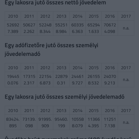
Egy lakosra jutó összes nettó jövedelem
2010
2011
2012
2013
2014
2015
2016
2017
52692
50627
52248
55251
60335
65294
70672
n.a.
7.389
2.262
8.344
8.984
6.363
1.633
4.098
Egy adófizetőre jutó összes személyi
jövedelemadó
2010
2011
2012
2013
2014
2015
2016
2017
19445
17315
22154
22879
24461
26155
24070
n.a.
0.076
2.317
6.873
0.31
9.727
8.532
9.213
Egy lakosra jutó összes személyi jövedelemadó
2010
2011
2012
2013
2014
2015
2016
2017
83424.
73139.
91995.
95460.
10558
11366
11251
n.a.
895
098
909
199
8.079
4.395
7.138