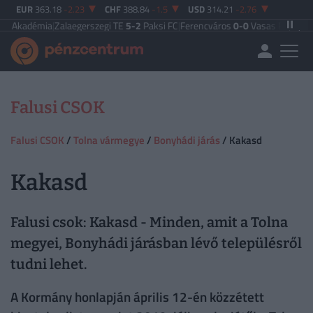
EUR
363.18
-2.23
CHF
388.84
-1.5
USD
314.21
-2.76
adémia
|
Zalaegerszegi TE
5-2
Paksi FC
|
Ferencváros
0-0
Vasas FC
|
Győri ETO 
Falusi CSOK
Falusi CSOK
/
Tolna vármegye
/
Bonyhádi járás
/ Kakasd
Kakasd
Falusi csok: Kakasd - Minden, amit a Tolna
megyei, Bonyhádi járásban lévő településről
tudni lehet.
A Kormány honlapján április 12-én közzétett