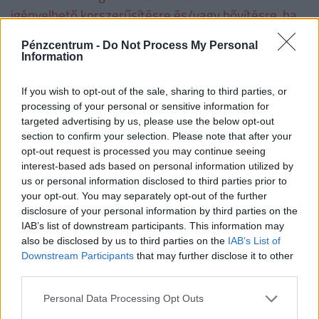
igényelhető korszerűsítésre és/vagy bővítésre, ha
korábban az adott lakásra már vettek igénybe
Pénzcentrum -
Do Not Process My Personal
CSOK-ot. Ha valaki a korszerűsítési és/vagy bővítési
Information
munkálatokat nem teljesíti, a folyósított családi
otthonteremtési kedvezményt - ideértve annak a
If you wish to opt-out of the sale, sharing to third parties, or
processing of your personal or sensitive information for
lakás vásárlására számított összegét is − a
targeted advertising by us, please use the below opt-out
folyósítás napjától számított, Ptk. szerinti
section to confirm your selection. Please note that after your
késedelmi kamattal növelten köteles visszafizetni.
opt-out request is processed you may continue seeing
interest-based ads based on personal information utilized by
us or personal information disclosed to third parties prior to
Családtámogatások 2019. július 1-től
(millió
your opt-out. You may separately opt-out of the further
disclosure of your personal information by third parties on the
forint, vastag betűvel az újdonságok)
IAB’s list of downstream participants. This information may
also be disclosed by us to third parties on the
IAB’s List of
1
2
3
4 
Downstream Participants
that may further disclose it to other
gyermek
gyermek
gyermek
t
third parties.
gy
Personal Data Processing Opt Outs