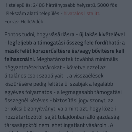
Kistelepülés: 2486 hátrányosabb helyzetű, 5000 fős
lélekszám alatti település -
hivatalos lista itt
.
Forrás: HelloVidék
Fontos tudni, hogy
vásárlásra - új lakás kivételével
- legfeljebb a támogatási összeg fele fordítható; a
másik felét korszerűsítésre és/vagy bővítésre kell
felhasználni.
Meghatároztak továbbá minimális
négyzetméterhatárokat - követve ezzel az
általános csok szabályait -, a visszaélések
kiszűrésére pedig feltételül szabják a legalább
egyéves folyamatos - a legmagasabb támogatási
összegnél kétéves - biztosítási jogviszonyt, az
erkölcsi bizonyítványt, valamint azt, hogy közeli
hozzátartozótól, saját tulajdonban álló gazdasági
társaságoktól nem lehet ingatlant vásárolni. A