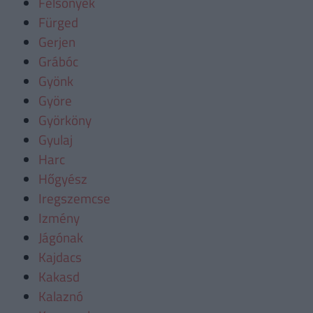
Felsőnyék
Fürged
Gerjen
Grábóc
Gyönk
Györe
Györköny
Gyulaj
Harc
Hőgyész
Iregszemcse
Izmény
Jágónak
Kajdacs
Kakasd
Kalaznó