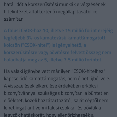
határidőt a korszerűsítési munkák elvégzésének
hitelintézet által történő megállapításától kell
számítani.
A falusi CSOK-hoz 10, illetve 15 millió forint erejéig
legfeljebb 3%-os kamatozású kamattámogatott
kölcsön ("CSOK-hitel") is igényelhető, a
korszerűsítésre vagy bővítésre felvett összeg nem
haladhatja meg az 5, illetve 7,5 millió forintot.
Ha valaki igénybe vett már ilyen "CSOK-hitelhez"
kapcsolódó kamattámogatás, nem élhet újból vele.
A visszaélések elkerülése érdekében erkölcsi
bizonyítvánnyal szükséges bizonyítani a büntetlen
előéletet, közeli hozzátartozótól, saját cégtől nem
lehet ingatlant venni falusi csokkal, és bővítik a
jegyzők hatáskörét, hogy ellenőrizhessék a