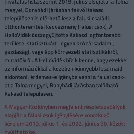
hivatalos lista szerint 2019. július elsejétől a Tolna
megyei, Bonyhádi járásban fekvő Kakasd
településen is elérhető lesz a falusi családi
otthonteremtési kedvezmény (falusi csok). A
HelloVidék összegyűjtötte Kakasd legfontosabb
területei statisztikáit, legyen szó társadalmi,
gazdasági, vagy épp környezeti statisztikákról,
mutatókról. A HelloVidék bízik benne, hogy ezekkel
az információkkal a kezében könnyebb lesz majd
eldönteni, érdemes-e igénybe venni a falusi csok-
ot a Tolna megyei, Bonyhádi járásban található
Kakasd településen.
A Magyar Közlönyben megjelent részletszabályok
alapján a falusi csok igénylésére vonatkozó
kérelem 2019. július 1. és 2022. június 30. között
nyújtható be.