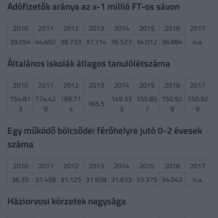
Adófizetők aránya az x-1 millió FT-os sávon
2010
2011
2012
2013
2014
2015
2016
2017
39.054
44.602
38.733
37.714
36.523
34.012
36.884
n.a.
Általános iskolák átlagos tanulólétszáma
2010
2011
2012
2013
2014
2015
2016
2017
154.81
174.42
169.71
149.33
155.85
150.92
150.92
165.5
3
9
4
3
7
9
9
Egy működő bölcsődei férőhelyre jutó 0-2 évesek
száma
2010
2011
2012
2013
2014
2015
2016
2017
36.35
31.458
31.125
31.958
31.833
33.375
34.042
n.a.
Háziorvosi körzetek nagysága