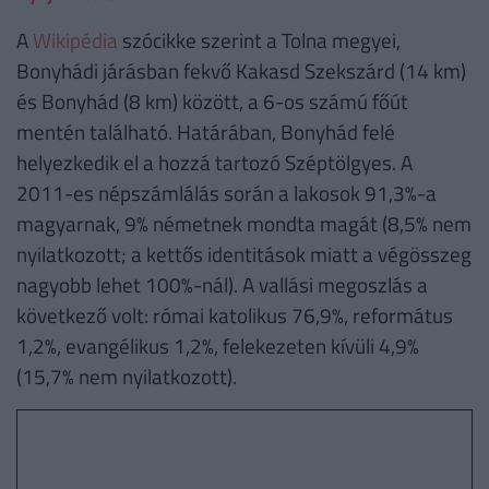
A
Wikipédia
szócikke szerint a Tolna megyei,
Bonyhádi járásban fekvő Kakasd Szekszárd (14 km)
és Bonyhád (8 km) között, a 6-os számú főút
mentén található. Határában, Bonyhád felé
helyezkedik el a hozzá tartozó Széptölgyes. A
2011-es népszámlálás során a lakosok 91,3%-a
magyarnak, 9% németnek mondta magát (8,5% nem
nyilatkozott; a kettős identitások miatt a végösszeg
nagyobb lehet 100%-nál). A vallási megoszlás a
következő volt: római katolikus 76,9%, református
1,2%, evangélikus 1,2%, felekezeten kívüli 4,9%
(15,7% nem nyilatkozott).